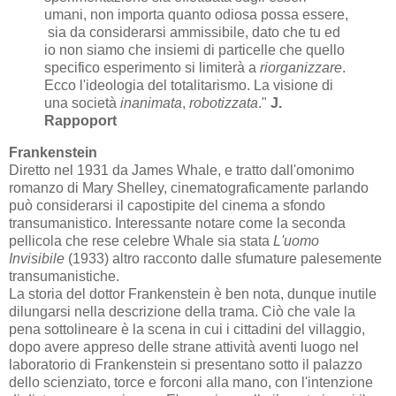
umani, non importa quanto odiosa possa essere,
sia da considerarsi ammissibile, dato che tu ed
io non siamo che insiemi di particelle che quello
specifico esperimento si limiterà a
riorganizzare
.
Ecco l'ideologia del totalitarismo. La visione di
una società
inanimata
,
robotizzata
."
J.
Rappoport
Frankenstein
Diretto nel 1931 da James Whale, e tratto dall'omonimo
romanzo di Mary Shelley, cinematograficamente parlando
può considerarsi il capostipite del cinema a sfondo
transumanistico. Interessante notare come la seconda
pellicola che rese celebre Whale sia stata
L'uomo
Invisibile
(1933) altro racconto dalle sfumature palesemente
transumanistiche.
La storia del dottor Frankenstein è ben nota, dunque inutile
dilungarsi nella descrizione della trama. Ciò che vale la
pena sottolineare è la scena in cui i cittadini del villaggio,
dopo avere appreso delle strane attività aventi luogo nel
laboratorio di Frankenstein si presentano sotto il palazzo
dello scienziato, torce e forconi alla mano, con l'intenzione