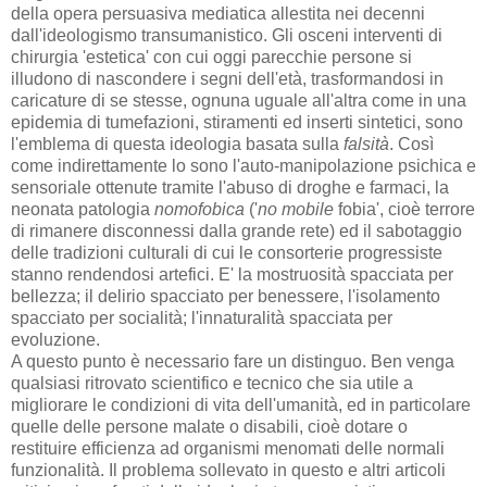
della opera persuasiva mediatica allestita nei decenni
dall'ideologismo transumanistico. Gli osceni interventi di
chirurgia 'estetica' con cui oggi parecchie persone si
illudono di nascondere i segni dell'età, trasformandosi in
caricature di se stesse, ognuna uguale all'altra come in una
epidemia di tumefazioni, stiramenti ed inserti sintetici, sono
l'emblema di questa ideologia basata sulla
falsità
. Così
come indirettamente lo sono l'auto-manipolazione psichica e
sensoriale ottenute tramite l'abuso di droghe e farmaci, la
neonata patologia
nomofobica
('
no mobile
fobia', cioè terrore
di rimanere disconnessi dalla grande rete) ed il sabotaggio
delle tradizioni culturali di cui le consorterie progressiste
stanno rendendosi artefici. E' la mostruosità spacciata per
bellezza; il delirio spacciato per benessere, l'isolamento
spacciato per socialità; l'innaturalità spacciata per
evoluzione.
A questo punto è necessario fare un distinguo. Ben venga
qualsiasi ritrovato scientifico e tecnico che sia utile a
migliorare le condizioni di vita dell'umanità, ed in particolare
quelle delle persone malate o disabili, cioè dotare o
restituire efficienza ad organismi menomati delle normali
funzionalità. Il problema sollevato in questo e altri articoli