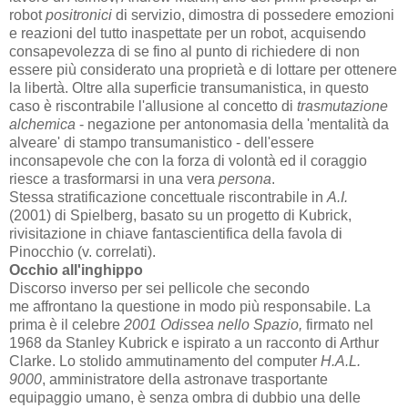
robot
positronici
di servizio, dimostra di possedere emozioni
e reazioni del tutto inaspettate per un robot, acquisendo
consapevolezza di se fino al punto di richiedere di non
essere più considerato una proprietà e di lottare per ottenere
la libertà. Oltre alla superficie transumanistica, in questo
caso è riscontrabile l'allusione al concetto di
trasmutazione
alchemica
- negazione per antonomasia della 'mentalità da
alveare' di stampo transumanistico - dell'essere
inconsapevole che con la forza di volontà ed il coraggio
riesce a trasformarsi in una vera
persona
.
Stessa stratificazione concettuale riscontrabile in
A.I.
(2001)
di Spielberg, basato su un progetto di Kubrick,
rivisitazione in chiave fantascientifica della favola di
Pinocchio (v. correlati).
Occhio all'inghippo
Discorso inverso per sei pellicole che secondo
me affrontano la questione in modo più responsabile. La
prima è il celebre
2001 Odissea nello Spazio,
firmato nel
1968 da Stanley Kubrick e ispirato a un racconto di Arthur
Clarke. Lo stolido ammutinamento del computer
H.A.L.
9000
, amministratore della astronave trasportante
equipaggio umano, è senza ombra di dubbio una delle