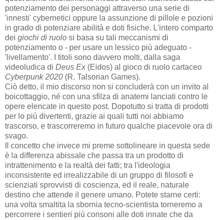
potenziamento dei personaggi attraverso una serie di
'innesti' cybernetici oppure la assunzione di pillole e pozioni
in grado di potenziare abilità e doti fisiche. L'intero comparto
dei
giochi di ruolo
si basa su tali meccanismi di
potenziamento o - per usare un lessico più adeguato -
'livellamento'. I titoli sono davvero molti, dalla saga
videoludica di
Deus Ex
(Eidos) al gioco di ruolo cartaceo
Cyberpunk 2020
(R. Talsorian Games)
.
Ciò detto, il mio discorso non si concluderà con un invito al
boicottaggio, né con una sfilza di anatemi lanciati contro le
opere elencate in questo post. Dopotutto si tratta di prodotti
per lo più divertenti, grazie ai quali tutti noi abbiamo
trascorso, e trascorreremo in futuro qualche piacevole ora di
svago.
Il concetto che invece mi preme sottolineare in questa sede
è la differenza abissale che passa tra un prodotto di
intrattenimento e la realtà dei fatti; tra l'ideologia
inconsistente ed irrealizzabile di un gruppo di filosofi e
scienziati sprovvisti di coscienza, ed il reale, naturale
destino che attende il genere umano. Potete starne certi:
una volta smaltita la sbornia tecno-scientista torneremo a
percorrere i sentieri più consoni alle doti innate che da