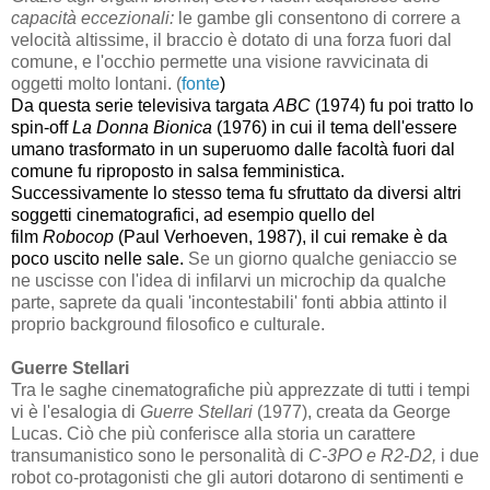
capacità eccezionali:
le gambe gli consentono di correre a
velocità altissime, il braccio è dotato di una forza fuori dal
comune, e l'occhio permette una visione ravvicinata di
oggetti molto lontani. (
fonte
)
Da questa serie televisiva targata
ABC
(1974) fu poi tratto lo
spin-off
La Donna Bionica
(1976) in cui il tema dell'essere
umano trasformato in un superuomo dalle facoltà fuori dal
comune fu riproposto in salsa femministica.
Successivamente lo stesso tema fu sfruttato da diversi altri
soggetti cinematografici, ad esempio quello del
film
Robocop
(Paul Verhoeven, 1987), il cui remake è da
poco uscito nelle sale.
Se un giorno qualche geniaccio se
ne uscisse con l'idea di infilarvi un microchip da qualche
parte, saprete da quali 'incontestabili' fonti abbia attinto il
proprio background filosofico e culturale.
Guerre Stellari
Tra le saghe cinematografiche più apprezzate di tutti i tempi
vi è l'esalogia di
Guerre Stellari
(1977), creata da George
Lucas. Ciò che più conferisce alla storia un carattere
transumanistico sono le personalità di
C-3PO e R2-D2,
i due
robot co-protagonisti che gli autori dotarono di sentimenti e