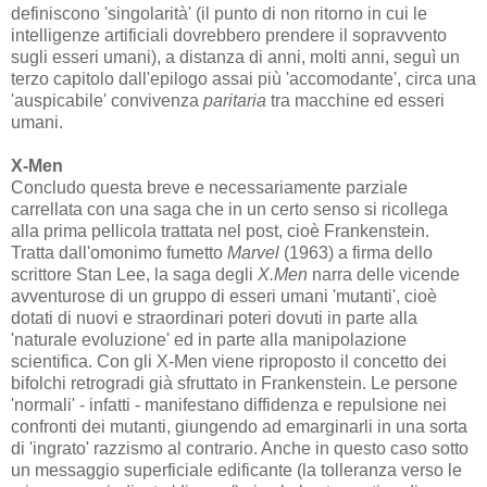
definiscono 'singolarità' (il punto di non ritorno in cui le
intelligenze artificiali dovrebbero prendere il sopravvento
sugli esseri umani), a distanza di anni, molti anni, seguì un
terzo capitolo dall'epilogo assai più 'accomodante', circa una
'auspicabile' convivenza
paritaria
tra macchine ed esseri
umani.
X-Men
Concludo questa breve e necessariamente parziale
carrellata con una saga che in un certo senso si ricollega
alla prima pellicola trattata nel post, cioè Frankenstein.
Tratta dall'omonimo fumetto
Marvel
(1963) a firma dello
scrittore Stan Lee, la saga degli
X.Men
narra delle vicende
avventurose di un gruppo di esseri umani 'mutanti', cioè
dotati di nuovi e straordinari poteri dovuti in parte alla
'naturale evoluzione' ed in parte alla manipolazione
scientifica. Con gli X-Men viene riproposto il concetto dei
bifolchi retrogradi già sfruttato in Frankenstein. Le persone
'normali' - infatti - manifestano diffidenza e repulsione nei
confronti dei mutanti, giungendo ad emarginarli in una sorta
di 'ingrato' razzismo al contrario. Anche in questo caso sotto
un messaggio superficiale edificante (la tolleranza verso le