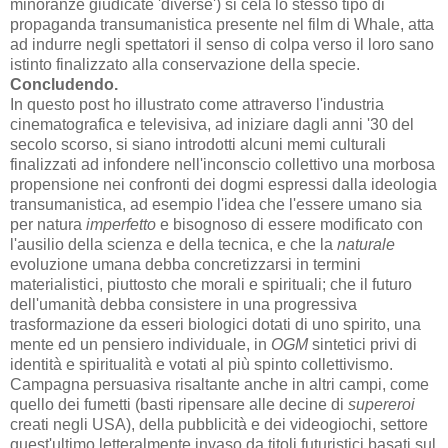
minoranze giudicate 'diverse') si cela lo stesso tipo di
propaganda transumanistica presente nel film di Whale, atta
ad indurre negli spettatori il senso di colpa verso il loro sano
istinto finalizzato alla conservazione della specie.
Concludendo.
In questo post ho illustrato come attraverso l'industria
cinematografica e televisiva, ad iniziare dagli anni '30 del
secolo scorso, si siano introdotti alcuni memi culturali
finalizzati ad infondere nell'inconscio collettivo una morbosa
propensione nei confronti dei dogmi espressi dalla ideologia
transumanistica, ad esempio l'idea che l'essere umano sia
per natura
imperfetto
e bisognoso di essere modificato con
l'ausilio della scienza e della tecnica, e che la
naturale
evoluzione umana debba concretizzarsi in termini
materialistici, piuttosto che morali e spirituali; che il futuro
dell'umanità debba consistere in una progressiva
trasformazione da esseri biologici dotati di uno spirito, una
mente ed un pensiero individuale, in
OGM
sintetici privi di
identità e spiritualità e votati al più spinto collettivismo.
Campagna persuasiva risaltante anche in altri campi, come
quello dei fumetti (basti ripensare alle decine di
supereroi
creati negli USA), della pubblicità e dei videogiochi, settore
quest'ultimo letteralmente invaso da titoli futuristici basati sul