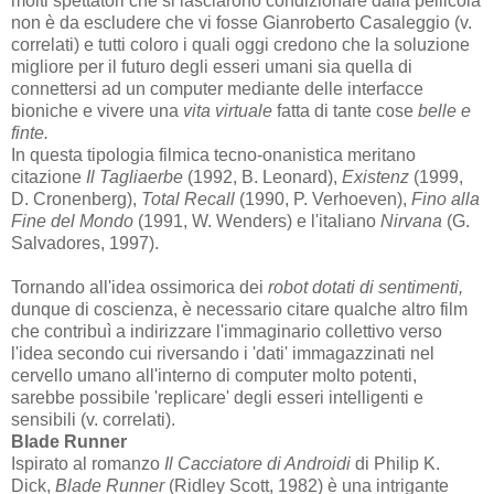
molti spettatori che si lasciarono condizionare dalla pellicola
non è da escludere che vi fosse Gianroberto Casaleggio (v.
correlati) e tutti coloro i quali oggi credono che la soluzione
migliore per il futuro degli esseri umani sia quella di
connettersi ad un computer mediante delle interfacce
bioniche e vivere una
vita virtuale
fatta di tante cose
belle e
finte.
In questa tipologia filmica tecno-onanistica meritano
citazione
Il Tagliaerbe
(1992, B. Leonard),
Existenz
(1999,
D. Cronenberg),
Total Recall
(1990, P. Verhoeven),
Fino alla
Fine del Mondo
(1991, W. Wenders) e l'italiano
Nirvana
(G.
Salvadores, 1997).
Tornando all'idea ossimorica dei
robot dotati di sentimenti,
dunque di coscienza, è necessario citare qualche altro film
che contribuì a indirizzare l'immaginario collettivo verso
l'idea secondo cui riversando i 'dati' immagazzinati nel
cervello umano all'interno di computer molto potenti,
sarebbe possibile 'replicare' degli esseri intelligenti e
sensibili (v. correlati).
Blade Runner
Ispirato al romanzo
Il Cacciatore di Androidi
di Philip K.
Dick,
Blade Runner
(Ridley Scott, 1982) è una intrigante