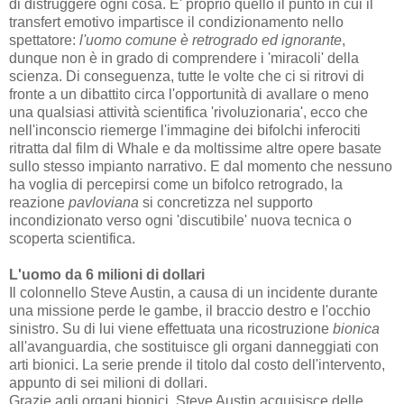
di distruggere ogni cosa. E' proprio quello il punto in cui il
transfert emotivo impartisce il condizionamento nello
spettatore:
l'uomo comune è retrogrado ed ignorante
,
dunque non è in grado di comprendere i 'miracoli' della
scienza. Di conseguenza, tutte le volte che ci si ritrovi di
fronte a un dibattito circa l'opportunità di avallare o meno
una qualsiasi attività scientifica 'rivoluzionaria', ecco che
nell'inconscio riemerge l'immagine dei bifolchi inferociti
ritratta dal film di Whale e da moltissime altre opere basate
sullo stesso impianto narrativo. E dal momento che nessuno
ha voglia di percepirsi come un bifolco retrogrado, la
reazione
pavloviana
si concretizza nel supporto
incondizionato verso ogni 'discutibile' nuova tecnica o
scoperta scientifica.
L'uomo da 6 milioni di dollari
Il colonnello Steve Austin, a causa di un incidente durante
una missione perde le gambe, il braccio destro e l'occhio
sinistro. Su di lui viene effettuata una ricostruzione
bionica
all'avanguardia, che sostituisce gli organi danneggiati con
arti bionici. La serie prende il titolo dal costo dell'intervento,
appunto di sei milioni di dollari.
Grazie agli organi bionici, Steve Austin acquisisce delle