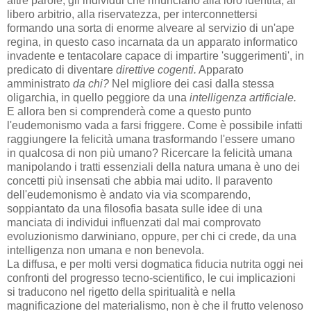
altre parole, gli individui che rinunciano alla loro identità, al
libero arbitrio, alla riservatezza, per interconnettersi
formando una sorta di enorme alveare al servizio di un'ape
regina, in questo caso incarnata da un apparato informatico
invadente e tentacolare capace di impartire 'suggerimenti', in
predicato di diventare
direttive cogenti.
Apparato
amministrato
da chi?
Nel migliore dei casi dalla stessa
oligarchia, in quello peggiore da una
intelligenza artificiale.
E allora ben si comprenderà come a questo punto
l'eudemonismo vada a farsi friggere. Come è possibile infatti
raggiungere la felicità umana trasformando l'essere umano
in qualcosa di non più umano? Ricercare la felicità umana
manipolando i tratti essenziali della natura umana è uno dei
concetti più insensati che abbia mai udito. Il paravento
dell'eudemonismo è andato via via scomparendo,
soppiantato da una filosofia basata sulle idee di una
manciata di individui influenzati dal mai comprovato
evoluzionismo darwiniano, oppure, per chi ci crede, da una
intelligenza non umana e non benevola.
La diffusa, e per molti versi dogmatica fiducia nutrita oggi nei
confronti del progresso tecno-scientifico, le cui implicazioni
si traducono nel rigetto della spiritualità e nella
magnificazione del materialismo, non è che il frutto velenoso