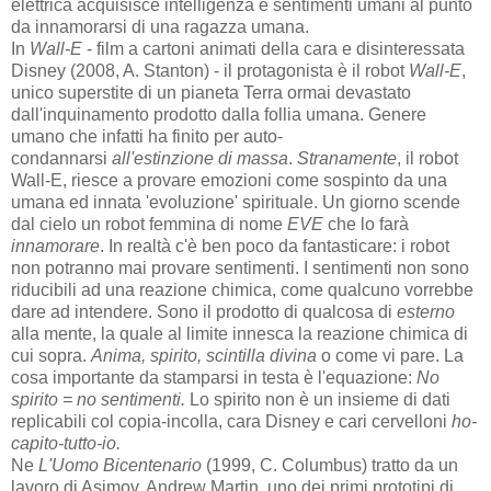
elettrica acquisisce intelligenza e sentimenti umani al punto
da innamorarsi di una ragazza umana.
In
Wall-E
- film a cartoni animati della cara e disinteressata
Disney (2008, A. Stanton) - il protagonista è il robot
Wall-E
,
unico superstite di un pianeta Terra ormai devastato
dall'inquinamento prodotto dalla follia umana. Genere
umano che infatti ha finito per auto-
condannarsi
all'estinzione di massa
.
Stranamente
, il robot
Wall-E, riesce a provare emozioni come sospinto da una
umana ed innata 'evoluzione' spirituale. Un giorno scende
dal cielo un robot femmina di nome
EVE
che lo farà
innamorare
. In realtà c'è ben poco da fantasticare: i robot
non potranno mai provare sentimenti. I sentimenti non sono
riducibili ad una reazione chimica, come qualcuno vorrebbe
dare ad intendere. Sono il prodotto di qualcosa di
esterno
alla mente, la quale al limite innesca la reazione chimica di
cui sopra.
Anima, spirito, scintilla divina
o come vi pare. La
cosa importante da stamparsi in testa è l'equazione:
No
spirito = no sentimenti.
Lo spirito non è un insieme di dati
replicabili col copia-incolla, cara Disney e cari cervelloni
ho-
capito-tutto-io.
Ne
L'Uomo Bicentenario
(1999, C. Columbus) tratto da un
lavoro di Asimov, Andrew Martin, uno dei primi prototipi di