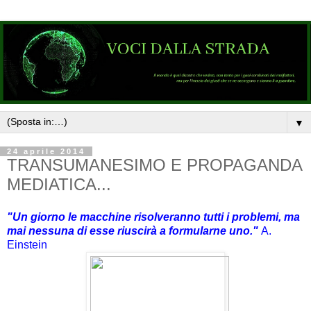
▼
24 aprile 2014
TRANSUMANESIMO E PROPAGANDA
MEDIATICA...
"Un giorno le macchine risolveranno tutti i problemi, ma
mai nessuna di esse riuscirà a formularne uno."
A.
Einstein