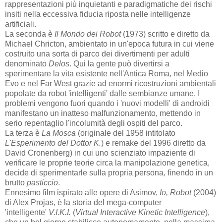
rappresentazioni più inquietanti e paradigmatiche dei rischi
insiti nella eccessiva fiducia riposta nelle intelligenze
artificiali.
La seconda è
Il Mondo dei Robot
(1973) scritto e diretto da
Michael Chricton, ambientato in un'epoca futura in cui viene
costruito una sorta di parco dei divertimenti per adulti
denominato
Delos
. Qui la gente può divertirsi a
sperimentare la vita esistente nell'Antica Roma, nel Medio
Evo e nel Far West grazie ad enormi ricostruzioni ambientali
popolate da robot 'intelligenti' dalle sembianze umane. I
problemi vengono fuori quando i 'nuovi modelli' di androidi
manifestano un inatteso malfunzionamento, mettendo in
serio repentaglio l'incolumità degli ospiti del parco.
La terza è
La Mosca
(originale del 1958 intitolato
L'Esperimento del Dottor K.
) e remake del 1996 diretto da
David Cronenberg) in cui uno scienziato impaziente di
verificare le proprie teorie circa la manipolazione genetica,
decide di sperimentarle sulla propria persona, finendo in un
brutto
pasticcio
.
Ennesimo film ispirato alle opere di Asimov,
Io, Robot
(2004)
di Alex Projas, è la storia del mega-computer
'intelligente'
V.I.K.I.
(
Virtual Interactive Kinetic Intelligence
),