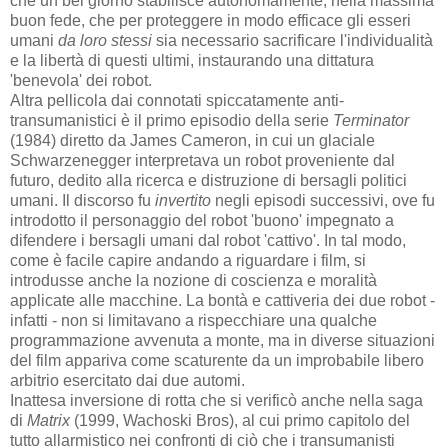
che un bel giorno stabilisce autonomamente, nella massima
buon fede, che per proteggere in modo efficace gli esseri
umani
da loro stessi
sia necessario sacrificare l'individualità
e la libertà di questi ultimi, instaurando una dittatura
'benevola' dei robot.
Altra pellicola dai connotati spiccatamente anti-
transumanistici è il primo episodio della serie
Terminator
(1984) diretto da James Cameron, in cui un glaciale
Schwarzenegger interpretava un robot proveniente dal
futuro, dedito alla ricerca e distruzione di bersagli politici
umani. Il discorso fu
invertito
negli episodi successivi, ove fu
introdotto il personaggio del robot 'buono' impegnato a
difendere i bersagli umani dal robot 'cattivo'. In tal modo,
come è facile capire andando a riguardare i film, si
introdusse anche la nozione di coscienza e moralità
applicate alle macchine. La bontà e cattiveria dei due robot -
infatti - non si limitavano a rispecchiare una qualche
programmazione avvenuta a monte, ma in diverse situazioni
del film appariva come scaturente da un improbabile libero
arbitrio esercitato dai due automi.
Inattesa inversione di rotta che si verificò anche nella saga
di
Matrix
(1999, Wachoski Bros), al cui primo capitolo del
tutto allarmistico nei confronti di ciò che i transumanisti