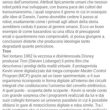
senso dell'umorismo. Attributi tipicamente umani che nessun
robot potrà mai sviluppare, con buona pace dei cultori del
transumanesimo, i quali sognano il giorno in cui in ossequio
alle idee di Darwin, l'uomo dovrebbe cedere il passo ai
robot, esattamente come i primati agli albori della storia
avrebbero ceduto il passo al genere umano. Ecco un buon
esempio di come basandosi su una sfilza di presupposti
errati o quantomeno non comprovabili, si possa giungere a
conclusioni distorte che producono ideologie tanto
degradanti quanto pericolose.
Tron
Nel lontano 1982 la vezzosa e disinteressata Disney
produsse
Tron
(Steven Lisberger) il primo film che
descriveva i prodigi della
realtà virtuale.
Il protagonista
Kevin viene digitalizzato dal mega-computer
Master Control
Program
(MCP) grazie ad un laser sperimentale, e il suo
organismo ricomposto in forma digitale all'interno dei circuiti
integrati che costituiscono l'universo del cervello elettronico.
A quel punto - scoperta delle scoperte - Kevin si rende conto
con grande sorpresa che i programmi realizzati da lui e dai
suoi colleghi formano un universo parallelo in cui è possibile
sfidarsi in gare di motociclismo digitale e roba simile. Tra i