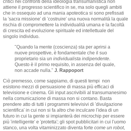
critici nei confronti della ideologia transumanistica non
attiene il progresso scientifico in se, ma solo quegli ambiti
che in ossequio ad una mania apoteotica si sono prefissati
la 'sacra missione' di 'costruire' una nuova normalità la quale
rischia di compromettere la individualità umana e la facoltà
di crescita ed evoluzione spirituale ed intellettuale del
singolo individuo.
"Quando la mente (coscienza) sta per aprirsi a
nuove prospettive, è fondamentale che il suo
proprietario sia un
individualista indipendente
.
Questo è il primo requisito, in assenza del quale,
non accade nulla."
J. Rappoport
Ciò premesso, come sappiamo, di questi tempi non
esistono mezzi di persuasione di massa più efficaci di
televisione e cinema. Gli input ascrivibili al transumanesimo
nella comunicazione di massa non si contano. Basta
prendere atto di tutti i programmi televisivi di 'divulgazione
scientifica' in cui non si fa altro che inculcare l'idea di un
futuro in cui la gente si impianterà dei microchip per essere
più 'intelligente' e 'protetta'; gli spot pubblicitari in cui l'uomo
stanco, una volta vitaminizzato diventa forte
come un robot
,