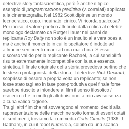
detective story fantascientifica, però è anche il tipico
esempio di
programmazione predittiva
(v. correlati) applicata
alla cinematografia. Nel 1982 Scott dipinse un mondo
tecnocratico, cupo, inquinato, cinico. Vi ricorda qualcosa?
Per inciso, il valore poetico attribuito dalla critica al celebre
monologo declamato da Rutger Hauer nei panni del
replicante
Roy Batty
non solo è un insulto alla vera poesia,
ma è anche il momento in cui lo spettatore è indotto ad
attribuire sentimenti umani ad una macchina. Stesso
discorso valido per la replicante Rachael, la cui sensibilità
risulta estremamente incompatibile con la sua essenza
sintetica. Il finale originale della storia prevedeva perfino che
lo stesso protagonista della storia, il detective
Rick Deckard
,
scoprisse di essere a propria volta un replicante; se non
fosse stato tagliato in fase post-produttiva quel finale forse
sarebbe riuscito a infondere al film il senso filosofico /
esoterico che in molti gli attribuiscono, a mio avviso senza
alcuna valida ragione.
Tra gli altri film che mi sovvengono al momento, dediti alla
rappresentazione delle macchine sotto forma di esseri dotati
di sentimenti, troviamo la commedia
Corto Circuito
(1986, J.
Badham), in cui il robot
Numero 5
, colpito da una scarica