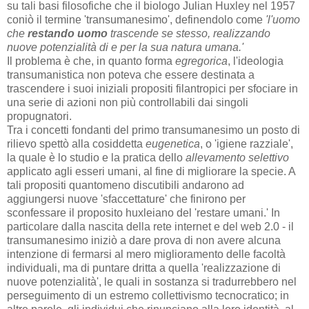
su tali basi filosofiche che il biologo Julian Huxley nel 1957
coniò il termine 'transumanesimo', definendolo come
'l'uomo
che
restando uomo
trascende se stesso, realizzando
nuove potenzialità di e per la sua natura umana.'
Il problema è che, in quanto forma
egregorica
, l'ideologia
transumanistica non poteva che essere destinata a
trascendere i suoi iniziali propositi filantropici per sfociare in
una serie di azioni non più controllabili dai singoli
propugnatori.
Tra i concetti fondanti del primo transumanesimo un posto di
rilievo spettò alla cosiddetta
eugenetica
, o 'igiene razziale',
la quale è lo studio e la pratica dello
allevamento selettivo
applicato agli esseri umani, al fine di migliorare la specie. A
tali propositi quantomeno discutibili andarono ad
aggiungersi nuove 'sfaccettature' che finirono per
sconfessare il proposito huxleiano del 'restare umani.' In
particolare dalla nascita della rete internet e del web 2.0 - il
transumanesimo iniziò a dare prova di non avere alcuna
intenzione di fermarsi al mero miglioramento delle facoltà
individuali, ma di puntare dritta a quella 'realizzazione di
nuove potenzialità', le quali in sostanza si tradurrebbero nel
perseguimento di un estremo collettivismo tecnocratico; in