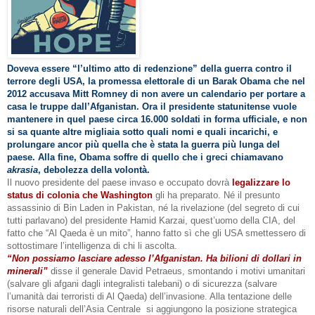
Doveva essere “l’ultimo atto di redenzione” della guerra contro il
terrore degli USA, la promessa elettorale di un Barak Obama che nel
2012 accusava Mitt Romney di non avere un calendario per portare a
casa le truppe dall’Afganistan. Ora il presidente statunitense vuole
mantenere in quel paese circa 16.000 soldati in forma ufficiale, e non
si sa quante altre migliaia sotto quali nomi e quali incarichi, e
prolungare ancor più quella che è stata la guerra più lunga del
paese. Alla fine, Obama soffre di quello che i greci chiamavano
akrasia
, debolezza della volontà.
Il nuovo presidente del paese invaso e occupato dovrà
legalizzare lo
status di colonia che Washington
gli ha preparato. Né il presunto
assassinio di Bin Laden in Pakistan, né la rivelazione (del segreto di cui
tutti parlavano) del presidente Hamid Karzai, quest’uomo della CIA, del
fatto che “Al Qaeda è un mito”, hanno fatto sì che gli USA smettessero di
sottostimare l’intelligenza di chi li ascolta.
“Non possiamo lasciare adesso l’Afganistan. Ha bilioni di dollari in
minerali”
disse il generale David Petraeus, smontando i motivi umanitari
(salvare gli afgani dagli integralisti talebani) o di sicurezza (salvare
l’umanità dai terroristi di Al Qaeda) dell’invasione. Alla tentazione delle
risorse naturali dell’Asia Centrale
si aggiungono la posizione strategica