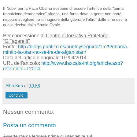
Il Nobel per la Pace Obama sostiene di essere l’artefice della “prima
transizione democratica” afgana, una farsa dove la gente non potrà
neppure scegliere tra un signore della guerra e l’altro; dalle urne uscirà
quello deciso dallo Studio Ovale.
Per concessione di
Centro di Iniziativa Proletaria
“G.Tagarelli”
Fonte:
http://blogs.publico.es/puntoyseguido/1529/obama-
mintio-la-otan-no-se-ira-de-afganistan/
Data dell'articolo originale: 07/04/2014
URL dell'articolo:
http://www.tlaxcala-int.org/article.asp?
reference=12014
Alba Kan
at
10:58
Condividi
Nessun commento:
Posta un commento
Avvertenze da leggere prima di intervenire sul