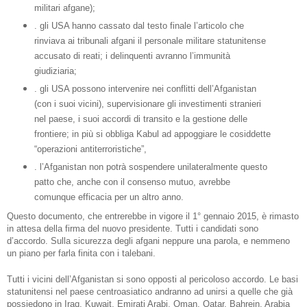
militari afgane);
. gli USA hanno cassato dal testo finale l’articolo che
rinviava ai tribunali afgani il personale militare statunitense
accusato di reati; i delinquenti avranno l’immunità
giudiziaria;
. gli USA possono intervenire nei conflitti dell’Afganistan
(con i suoi vicini), supervisionare gli investimenti stranieri
nel paese, i suoi accordi di transito e la gestione delle
frontiere; in più si obbliga Kabul ad appoggiare le cosiddette
“operazioni antiterroristiche”,
. l’Afganistan non potrà sospendere unilateralmente questo
patto che, anche con il consenso mutuo, avrebbe
comunque efficacia per un altro anno.
Questo documento, che entrerebbe in vigore il 1° gennaio 2015, è rimasto
in attesa della firma del nuovo presidente. Tutti i candidati sono
d’accordo. Sulla sicurezza degli afgani neppure una parola, e nemmeno
un piano per farla finita con i talebani.
Tutti i vicini dell’Afganistan si sono opposti al pericoloso accordo. Le basi
statunitensi nel paese centroasiatico andranno ad unirsi a quelle che già
possiedono in Iraq, Kuwait, Emirati Arabi, Oman, Qatar, Bahrein, Arabia