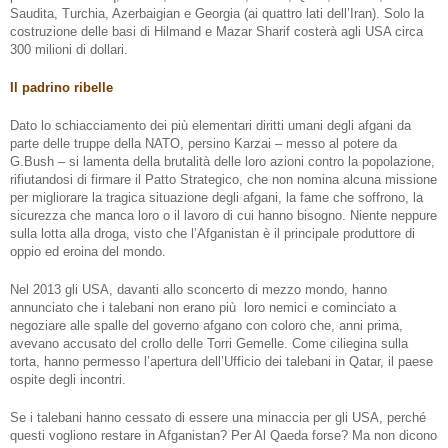
Saudita, Turchia, Azerbaigian e Georgia (ai quattro lati dell’Iran). Solo la
costruzione delle basi di Hilmand e Mazar Sharif costerà agli USA circa
300 milioni di dollari.
Il padrino ribelle
Dato lo schiacciamento dei più elementari diritti umani degli afgani da
parte delle truppe della NATO, persino Karzai – messo al potere da
G.Bush – si lamenta della brutalità delle loro azioni contro la popolazione,
rifiutandosi di firmare il Patto Strategico, che non nomina alcuna missione
per migliorare la tragica situazione degli afgani, la fame che soffrono, la
sicurezza che manca loro o il lavoro di cui hanno bisogno. Niente neppure
sulla lotta alla droga, visto che l’Afganistan è il principale produttore di
oppio ed eroina del mondo.
Nel 2013 gli USA, davanti allo sconcerto di mezzo mondo, hanno
annunciato che i talebani non erano più
loro nemici e cominciato a
negoziare alle spalle del governo afgano con coloro che, anni prima,
avevano accusato del crollo delle Torri Gemelle. Come ciliegina sulla
torta, hanno permesso l’apertura dell’Ufficio dei talebani in Qatar, il paese
ospite degli incontri.
Se i talebani hanno cessato di essere una minaccia per gli USA, perché
questi vogliono restare in Afganistan? Per Al Qaeda forse? Ma non dicono