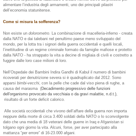
alimentare l’industria degli armamenti, uno dei principali pilastri
dell’economia statunitense.
Come si misura la sofferenza?
Non esiste un
dolorometro
. La combinazione di macelleria-inferno - creata
dalla NATO e dai talebani nel penultimo paese meno sviluppato del
mondo, per la lotta tra i signori della guerra occidentali e quelli locali,
l’inettitudine di un regime criminale formato da famiglie mafiose e protetto
dalla NATO - ha strappato la vita a decine di migliaia di civili e costretto a
fuggire dalle loro case milioni di loro.
Nell’Ospedale dei Bambini Indira Gandhi di Kabul il numero di bambini
ricoverati per denutrizione severa si è quadruplicato dal 2012. Sono
apparsi
bimbi-vecchi
, con la pelle che cade dal viso piena di rughe, a
causa del marasma
(
Decadimento progressivo delle funzioni
dell'organismo provocato da vecchiaia o da gravi malattie, n.d.t.)
,
risultato di un forte deficit calorico.
Alle società occidentali che vivono dell’affare della guerra non importa
neppure della morte di circa 3.400 soldati della NATO o lo sconvolgente
dato che una media di 18 veterani delle guerre in Iraq e Afganistan si
tolgano ogni giorno la vita. Alcuni, forse, per aver partecipato alla
mattanza “per errore” di 16-23.000 afgani.