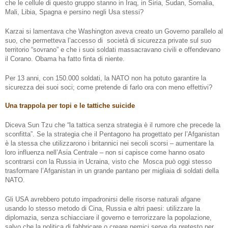
che le cellule di questo gruppo stanno in Iraq, in Siria, Sudan, Somalia,
Mali, Libia, Spagna e persino negli Usa stessi?
Karzai si lamentava che Washington aveva creato un Governo parallelo al
suo, che permetteva l’accesso di
società di sicurezza private sul suo
territorio “sovrano” e che i suoi soldati massacravano civili e offendevano
il Corano. Obama ha fatto finta di niente.
Per 13 anni, con 150.000 soldati, la NATO non ha potuto garantire la
sicurezza dei suoi soci; come pretende di farlo ora con meno effettivi?
Una trappola per topi e le tattiche suicide
Diceva Sun Tzu che “la tattica senza strategia è il rumore che precede la
sconfitta”. Se la strategia che il Pentagono ha progettato per l’Afganistan
è la stessa che utilizzarono i britannici nei secoli scorsi – aumentare la
loro influenza nell’Asia Centrale – non si capisce come hanno osato
scontrarsi con la Russia in Ucraina, visto che
Mosca può oggi stesso
trasformare l’Afganistan in un grande pantano per migliaia di soldati della
NATO.
Gli USA avrebbero potuto impadronirsi delle risorse naturali afgane
usando lo stesso metodo di Cina, Russia e altri paesi: utilizzare la
diplomazia, senza schiacciare il governo e terrorizzare la popolazione,
salvo che la politica di fabbricare o creare nemici serve da pretesto per