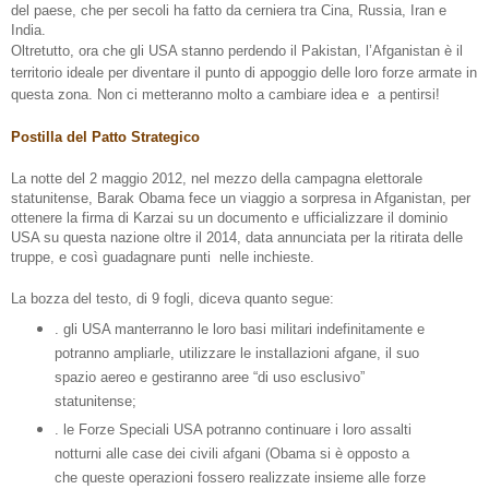
del paese, che per secoli ha fatto da cerniera tra Cina, Russia, Iran e
India.
Oltretutto, ora che gli USA stanno perdendo il Pakistan, l’Afganistan è il
territorio ideale per diventare il punto di appoggio delle loro forze armate in
questa zona. Non ci metteranno molto a cambiare idea e
a pentirsi!
Postilla del Patto Strategico
La notte del 2 maggio 2012, nel mezzo della campagna elettorale
statunitense, Barak Obama fece un viaggio a sorpresa in Afganistan, per
ottenere la firma di Karzai su un documento e ufficializzare il dominio
USA su questa nazione oltre il 2014, data annunciata per la ritirata delle
truppe, e così guadagnare punti
nelle inchieste.
La bozza del testo, di 9 fogli, diceva quanto segue:
. gli USA manterranno le loro basi militari indefinitamente e
potranno ampliarle, utilizzare le installazioni afgane, il suo
spazio aereo e gestiranno aree “di uso esclusivo”
statunitense;
. le Forze Speciali USA potranno continuare i loro assalti
notturni alle case dei civili afgani (Obama si è opposto a
che queste operazioni fossero realizzate insieme alle forze