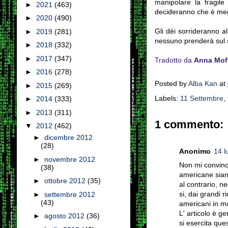
manipolare la fragile
►
2021
(463)
decideranno che è megli
►
2020
(490)
Gli dèi sorrideranno a
►
2019
(281)
nessuno prenderà sul s
►
2018
(332)
►
2017
(347)
Tradotto da
Anna Mof
►
2016
(278)
Posted by
Alba Kan
at
►
2015
(269)
Labels:
11 Settembre
,
►
2014
(333)
►
2013
(311)
1 commento:
▼
2012
(462)
►
dicembre 2012
(28)
Anonimo
14 l
►
novembre 2012
Non mi convince
(38)
americane siano
►
ottobre 2012
(35)
al contrario, ne
si, dai grandi ri
►
settembre 2012
(43)
americani in m
L' articolo è g
►
agosto 2012
(36)
si esercita que