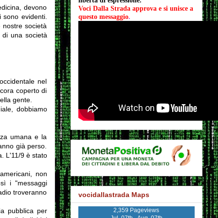
libertà di espressione.
edicina, devono
Voci Dalla Strada approva e si unisce a 
i sono evidenti.
questo messaggio
.
e nostre società
 di una società
occidentale nel
ncora coperto di
ella gente.
diale, dobbiamo
enza umana e la
anno già perso.
. L'11/9 è stato
americani, non
osì i "messaggi
radio troveranno
vocidallastrada Maps
2,359 Pageviews
ia pubblica per
Jul. 07th - Aug. 07th