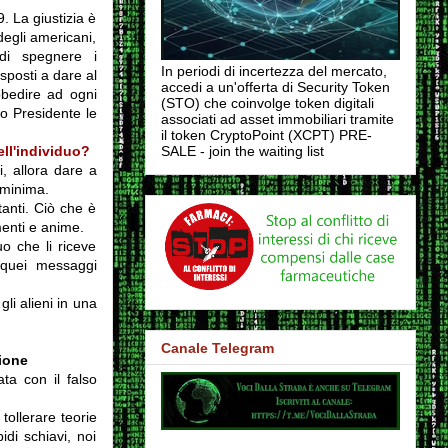
. La giustizia è
degli americani,
di spegnere i
In periodi di incertezza del mercato,
sposti a dare al
accedi a un'offerta di Security Token
bbedire ad ogni
(STO) che coinvolge token digitali
ro Presidente le
associati ad asset immobiliari tramite
il token CryptoPoint (XCPT) PRE-
ell'individuo?
SALE - join the waiting list
, allora dare a
 minima.
tanti. Ciò che è
menti e anime.
uo che li riceve
a quei messaggi
li alieni in una
Canale Telegram
zione
ta con il falso
tollerare teorie
idi schiavi, noi