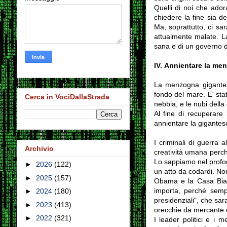
Quelli di noi che ador
chiedere la fine sia d
Ma, soprattutto, ci sar
attualmente malate. La
sana e di un governo d
IV.
Annientare la me
La menzogna gigantesc
fondo del mare. E' stat
Cerca in VociDallaStrada
nebbia, e le nubi della
Al fine di recuperare
annientare la gigantesc
I criminali di guerra 
Archivio
creatività umana perch
Lo sappiamo nel profon
►
2026
(122)
un atto da codardi. No
►
2025
(157)
Obama e la Casa Bian
importa, perché semp
►
2024
(180)
presidenziali", che sa
►
2023
(413)
orecchie da mercante 
►
2022
(321)
I leader politici e i