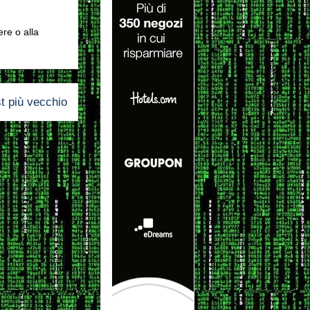
ere o alla
t più vecchio