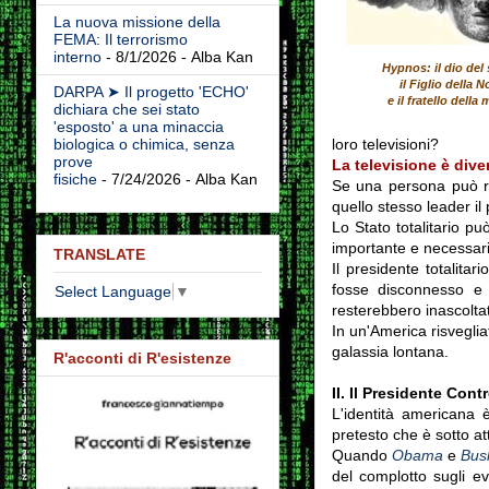
La nuova missione della
FEMA: Il terrorismo
interno
- 8/1/2026
- Alba Kan
Hypnos: il dio del
il Figlio della N
DARPA ➤ Il progetto 'ECHO'
e il fratello della 
dichiara che sei stato
'esposto' a una minaccia
loro televisioni?
biologica o chimica, senza
prove
La televisione è dive
fisiche
- 7/24/2026
- Alba Kan
Se una persona può re
quello stesso leader il
Lo Stato totalitario p
importante e necessari
TRANSLATE
Il presidente totalitar
fosse disconnesso e s
Select Language
▼
resterebbero inascoltat
In un'America risveglia
galassia lontana.
R'acconti di R'esistenze
II.
Il Presidente Contr
L'identità americana è
pretesto che è sotto at
Quando
Obama
e
Bus
del complotto sugli ev