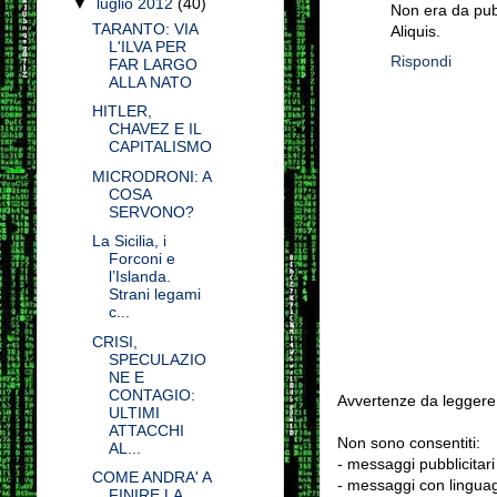
▼
luglio 2012
(40)
Non era da pub
TARANTO: VIA
Aliquis.
L'ILVA PER
Rispondi
FAR LARGO
ALLA NATO
HITLER,
CHAVEZ E IL
CAPITALISMO
MICRODRONI: A
COSA
SERVONO?
La Sicilia, i
Forconi e
l’Islanda.
Strani legami
c...
CRISI,
SPECULAZIO
NE E
CONTAGIO:
Avvertenze da leggere 
ULTIMI
ATTACCHI
Non sono consentiti:
AL...
- messaggi pubblicitari
COME ANDRA' A
- messaggi con linguag
FINIRE LA