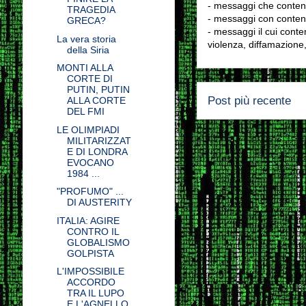
- messaggi che conten
TRAGEDIA
- messaggi con contenu
GRECA?
- messaggi il cui conten
La vera storia
violenza, diffamazione,
della Siria
MONTI ALLA
CORTE DI
PUTIN, PUTIN
Post più recente
ALLA CORTE
DEL FMI
LE OLIMPIADI
MILITARIZZAT
E DI LONDRA
EVOCANO
1984 ...
"PROFUMO" ...
DI AUSTERITY
ITALIA: AGIRE
CONTRO IL
GLOBALISMO
GOLPISTA
L'IMPOSSIBILE
ACCORDO
TRA IL LUPO
E L'AGNELLO