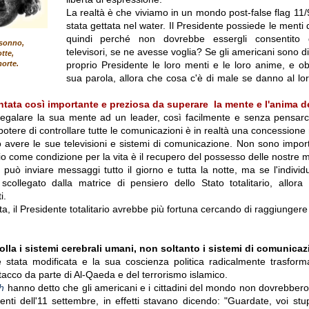
La realtà è che viviamo in un mondo post-false flag 11/9
stata gettata nel water. Il Presidente possiede le menti 
quindi perché non dovrebbe essergli consentito 
 sonno,
televisori, se ne avesse voglia? Se gli americani sono di
otte,
morte.
proprio Presidente le loro menti e le loro anime, e o
sua parola, allora che cosa c'è di male se danno al lo
ntata così importante e preziosa da superare la mente e l'anima d
galare la sua mente ad un leader, così facilmente e senza pensarci
 potere di controllare tutte le comunicazioni è in realtà una concessione
uò avere le sue televisioni e sistemi di comunicazione. Non sono impor
o come condizione per la vita è il recupero del possesso delle nostre 
io può inviare messaggi tutto il giorno e tutta la notte, ma se l'individ
collegato dalla matrice di pensiero dello Stato totalitario, allor
i.
ta, il Presidente totalitario avrebbe più fortuna cercando di raggiungere g
olla i sistemi cerebrali umani, non soltanto i sistemi di comunica
 stata modificata e la sua coscienza politica radicalmente trasforma
tacco da parte di Al-Qaeda e del terrorismo islamico.
h
hanno detto che gli americani e i cittadini del mondo non dovrebbero 
enti dell'11 settembre, in effetti stavano dicendo: "Guardate, voi stup