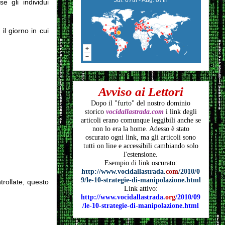
e gli individui
il giorno in cui
Avviso ai Lettori
Dopo il "furto" del nostro dominio
storico
vocidallastrada.com
i link degli
articoli
erano comunque leggibili anche se
non lo era la home. Adesso è stato
oscurato ogni link, ma gli articoli
sono
tutti on line e accessibili cambiando solo
l'estensione.
Esempio di link oscurato:
http://www.vocidallastrada.
com
/2010/0
9/le-10-strategie-di-manipolazione.html
ntrollate, questo
Link attivo:
http://www.vocidallastrada.
org
/2010/09
/le-10-strategie-di-manipolazione.html