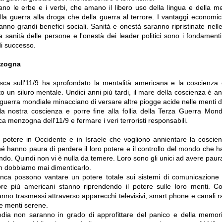
ano le erbe e i verbi, che amano il libero uso della lingua e della m
ella guerra alla droga che della guerra al terrore. I vantaggi economic
anno grandi benefici sociali. Sanità e onestà saranno ripristinate nell
 sanità delle persone e l'onestà dei leader politici sono i fondamenti
i successo.
nzogna
a sull'11/9 ha sprofondato la mentalità americana e la coscienza 
o un siluro mentale. Undici anni più tardi, il mare della coscienza è a
 guerra mondiale minacciano di versare altre piogge acide nelle menti d
 la nostra coscienza e porre fine alla follia della Terza Guerra Mon
a menzogna dell'11/9 e fermare i veri terroristi responsabili.
al potere in Occidente e in Israele che vogliono annientare la cosci
é hanno paura di perdere il loro potere e il controllo del mondo che h
do. Quindi non vi è nulla da temere. Loro sono gli unici ad avere paura
n dobbiamo mai dimenticarlo.
ca possono vantare un potere totale sui sistemi di comunicazione 
re più americani stanno riprendendo il potere sulle loro menti. C
ranno trasmessi attraverso apparecchi televisivi, smart phone e canali 
e menti serene.
 media non saranno in grado di approfittare del panico e della memor