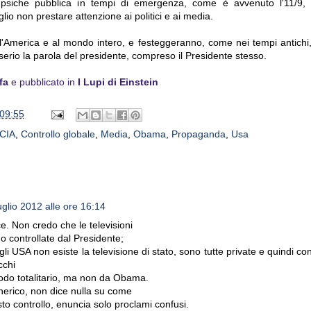
 psiche pubblica in tempi di emergenza, come è avvenuto l'11/9, s
o non prestare attenzione ai politici e ai media.
ll'America e al mondo intero, e festeggeranno, come nei tempi antichi, 
erio la parola del presidente, compreso il Presidente stesso.
fa
e pubblicato in
I Lupi di Einstein
09:55
CIA
,
Controllo globale
,
Media
,
Obama
,
Propaganda
,
Usa
uglio 2012 alle ore 16:14
. Non credo che le televisioni
 controllate dal Presidente;
gli USA non esiste la televisione di stato, sono tutte private e quindi co
cchi
odo totalitario, ma non da Obama.
enerico, non dice nulla su come
sto controllo, enuncia solo proclami confusi.