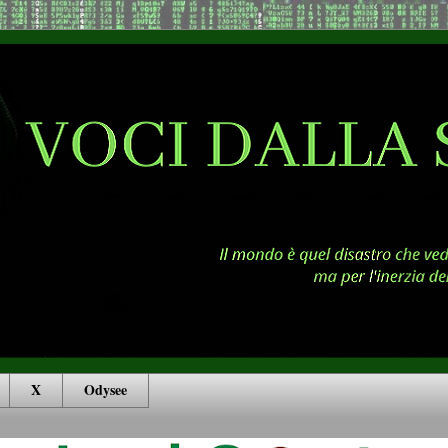
X
Odysee