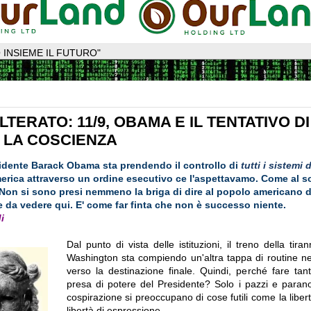
 INSIEME IL FUTURO"
TERATO: 11/9, OBAMA E IL TENTATIVO DI
 LA COSCIENZA
esidente Barack Obama sta prendendo il controllo di
tutti i sistemi d
erica attraverso un ordine esecutivo ce l'aspettavamo. Come al sol
Non si sono presi nemmeno la briga di dire al popolo americano di
e da vedere qui. E' come far finta che non è successo niente.
i
Dal punto di vista delle istituzioni, il treno della tiran
Washington sta compiendo un'altra tappa di routine 
verso la destinazione finale. Quindi, perché fare tant
presa di potere del Presidente? Solo i pazzi e paranoi
cospirazione si preoccupano di cose futili come la libert
libertà di espressione.