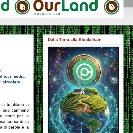
Dalla Terra alla Blockchain
i
ito, i media
 circolare
nia totalitaria a
nel suo cammino
e storie per la
ci teorici della
à di parola e la