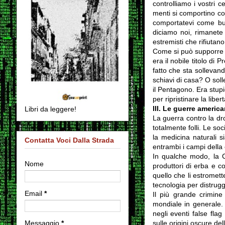
controlliamo i vostri c
menti si comportino co
comportatevi come buon
diciamo noi, rimanete 
estremisti che rifiutan
Come si può supporre c
era il nobile titolo di
fatto che sta solleva
schiavi di casa? O soll
il Pentagono. Era stu
per ripristinare la lib
III.
Le guerre american
Libri da leggere!
La guerra contro la dro
totalmente folli. Le so
la medicina naturali s
Contatta Voci Dalla Strada
entrambi i campi della
In qualche modo, la CI
Nome
produttori di erba e co
quello che li estromett
tecnologia per distrugg
Email
*
Il più grande crimine
mondiale in generale. A
negli eventi false fla
Messaggio
*
sulle origini oscure del