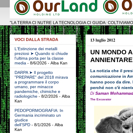
"LA TERRA CI NUTRE LA TECNOLOGIA CI GUIDA: COLTIVIAMO
13 luglio 2012
VOCI DALLA STRADA
L'Estinzione dei metalli
UN MONDO AL
preziosi ➤ Quando si chiude
l'ultima porta per la classe
ANNIENTARE
media
- 8/6/2026
- Alba Kan
La notizia che il pr
DARPA ➤ Il progetto
comunicazione
in Am
"PREPARE" del 2018 mirava
hanno poco da dire. 
a programmare il corpo
umano, per minacce
perché non c'è nient
pandemiche, chimiche e
Di
S
aman Mohammad
radiologiche
- 8/2/2026
- Alba
The Excavator
Kan
PEDOPORMOGRAFIA: In
Germania incriminato un
giudice
dell'SPD
- 8/1/2026
- Alba
Kan