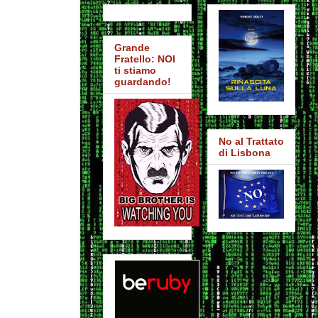
Grande
Fratello: NOI
ti stiamo
guardando!
No al Trattato
di Lisbona