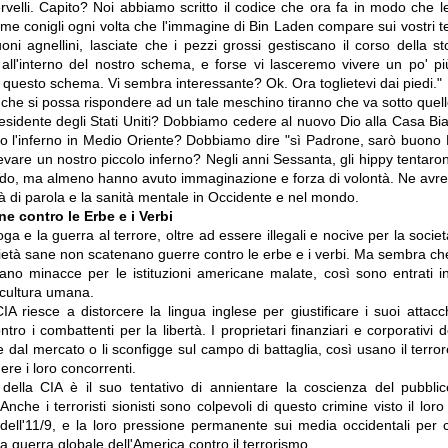
ervelli. Capito? Noi abbiamo scritto il codice che ora fa in modo che l
me conigli ogni volta che l'immagine di Bin Laden compare sui vostri te
i agnellini, lasciate che i pezzi grossi gestiscano il corso della st
all'interno del nostro schema, e forse vi lasceremo vivere un po' pi
o questo schema. Vi sembra interessante? Ok. Ora toglietevi dai piedi."
he si possa rispondere ad un tale meschino tiranno che va sotto quell
 Presidente degli Stati Uniti? Dobbiamo cedere al nuovo Dio alla Casa Bi
ndo l'inferno in Medio Oriente? Dobbiamo dire "sì Padrone, sarò buon
evare un nostro piccolo inferno? Negli anni Sessanta, gli hippy tentarono
pido, ma almeno hanno avuto immaginazione e forza di volontà. Ne avr
ertà di parola e la sanità mentale in Occidente e nel mondo.
e contro le Erbe e i Verbi
ga e la guerra al terrore, oltre ad essere illegali e nocive per la socie
cietà sane non scatenano guerre contro le erbe e i verbi. Ma sembra che
iano minacce per le istituzioni americane malate, così sono entrati i
 cultura umana.
A riesce a distorcere la lingua inglese per giustificare i suoi attacc
ntro i combattenti per la libertà. I proprietari finanziari e corporativi 
e dal mercato o li sconfigge sul campo di battaglia, così usano il terrore,
ere i loro concorrenti.
 della CIA è il suo tentativo di annientare la coscienza del pubbl
nche i terroristi sionisti sono colpevoli di questo crimine visto il lor
g dell'11/9, e la loro pressione permanente sui media occidentali per c
la guerra globale dell'America contro il terrorismo.