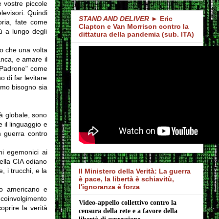
e vostre piccole
levisori. Quindi
STAND AND DELIVER
► Eric
oria, fate come
Clapton e Van Morrison contro la
ù a lungo degli
dittatura della pandemia (sub. ITA)
o che una volta
anca, e amare il
o Padrone" come
 di far levitare
emo bisogno sia
tà globale, sono
 il linguaggio e
n guerra contro
hi egemonici ai
della CIA odiano
 i trucchi, e la
Il Ministero della Verità: La guerra
è pace, la libertà è schiavitù,
l'ignoranza è forza
ico americano e
o coinvolgimento
Video-appello collettivo contro la 
oprire la verità
censura della rete e a favore della 