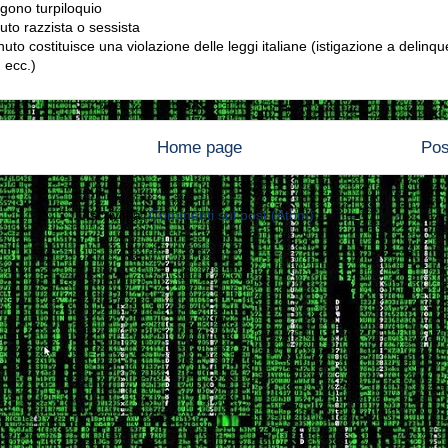
gono turpiloquio
to razzista o sessista
uto costituisce una violazione delle leggi italiane (istigazione a delinqu
 ecc.)
Home page
Pos
Iscriviti a:
Commenti sul post (Atom)