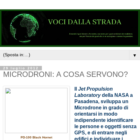
▼
29 luglio 2012
MICRODRONI: A COSA SERVONO?
Il
Jet
Propulsion
Laboratory
della NASA a
Pasadena, sviluppa un
Microdrone in grado di
orientarsi in modo
indipendente identificare
le persone e oggetti senza
GPS, e di entrare negli
PD-100 Black Hornet
edifici e individuare i