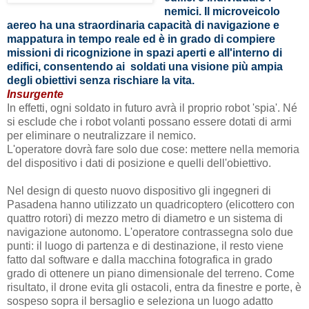
nemici. Il microveicolo
aereo ha una straordinaria capacità di navigazione e
mappatura in tempo reale ed è in grado di compiere
missioni di ricognizione in spazi aperti e all'interno di
edifici, consentendo ai soldati una visione più ampia
degli obiettivi senza rischiare la vita.
Insurgente
In effetti, ogni soldato in futuro avrà il proprio robot 'spia'. Né
si esclude che i robot volanti possano essere dotati di armi
per eliminare o neutralizzare il nemico.
L'operatore dovrà fare solo due cose: mettere nella memoria
del dispositivo i dati di posizione e quelli dell'obiettivo.
Nel design di questo nuovo dispositivo gli ingegneri di
Pasadena hanno utilizzato un quadricoptero (elicottero con
quattro rotori)
di mezzo metro di diametro e un sistema di
navigazione autonomo. L'operatore contrassegna solo due
punti: il luogo di partenza e di destinazione,
il resto viene
fatto dal software
e dalla macchina fotografica
in grado
grado di ottenere un piano dimensionale del terreno. Come
risultato, il drone evita gli ostacoli, entra da finestre e porte, è
sospeso sopra il bersaglio e seleziona un luogo adatto