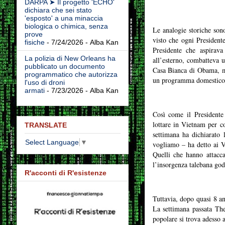
DARPA ➤ Il progetto 'ECHO'
dichiara che sei stato
'esposto' a una minaccia
biologica o chimica, senza
Le analogie storiche son
prove
visto che ogni President
fisiche
- 7/24/2026
- Alba Kan
Presidente che aspirava
La polizia di New Orleans ha
all’esterno, combatteva 
pubblicato un documento
Casa Bianca di Obama, me
programmatico che autorizza
un programma domestico 
l'uso di droni
armati
- 7/23/2026
- Alba Kan
Così come il Presidente
lottare in Vietnam per c
TRANSLATE
settimana ha dichiarato 
Select Language
▼
vogliamo – ha detto ai V
Quelli che hanno attacca
l’insorgenza talebana god
R'acconti di R'esistenze
Tuttavia, dopo quasi 8 a
La settimana passata T
popolare si trova adesso a