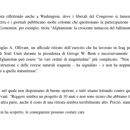
 sta riflettendo anche a Washington, dove i liberali del Congresso si lame
erra e i giornali pubblicano molte colonne che questionano la partecipazione d
onomist, per esempio, titola “Afghanistan: la crescente minaccia del fallimen
glas A. Ollivant, un ufficiale ritirato dell’esercito che ha lavorato in Iraq p
li Stati Uniti durante la presidenza di Geroge W. Bush e successivamente p
fghanistan può essere “in vari ordini di magnitudine” più complicato. “Non 
l’istruzione e delle risorse naturali iraquene – ha segnalato – e non ha neppu
ni a quella statunitense”.
 nel quale non disponiamo di buone opzioni, e tutti stiamo lottando contro qu
livant. “Reggere sembra un progetto di 10 anni e non sono sicuro che abbiamo il
’altra parte, anche il costo di una ritirata sembra terribilmente alto. Perciò, siam
 ha scoperto, le conseguenze possono costare care.