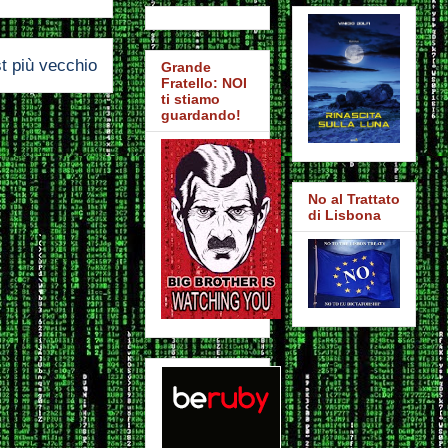
t più vecchio
Grande
Fratello: NOI
ti stiamo
guardando!
No al Trattato
di Lisbona