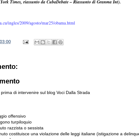
York Times, riassunto da CubaDebate – Riassunto di Granma Int).
a.cu/ingles/2009/agosto/mar25/obama.html
03:00
ento:
mmento
prima di intervenire sul blog Voci Dalla Strada
gio offensivo
gono turpiloquio
to razzista o sessista
uto costituisce una violazione delle leggi italiane (istigazione a delinqu