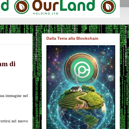
Dalla Terra alla Blockchain
am di
 sua immagine nel
vertirsi nel nuovo