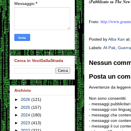
(Pubblicato su The New 
Messaggio
*
Fonte:
http://www.granm
Posted by
Alba Kan
at
Labels:
Af-Pak
,
Guerra
Cerca in VociDallaStrada
Nessun comm
Posta un co
Avvertenze da leggere 
Archivio
Non sono consentiti:
►
2026
(121)
- messaggi pubblicitari
►
2025
(157)
- messaggi con linguag
- messaggi che conten
►
2024
(180)
- messaggi con contenu
►
2023
(413)
- messaggi il cui conten
►
2022
(321)