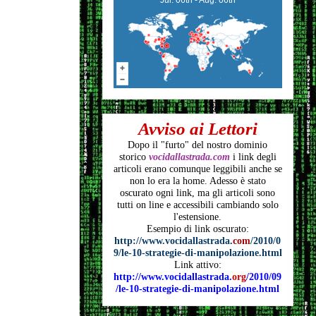
Avviso ai Lettori
Dopo il "furto" del nostro dominio
storico
vocidallastrada.com
i link degli
articoli
erano comunque leggibili anche se
non lo era la home. Adesso è stato
oscurato ogni link, ma gli articoli
sono
tutti on line e accessibili cambiando solo
l'estensione.
Esempio di link oscurato:
http://www.vocidallastrada.
com
/2010/0
9/le-10-strategie-di-manipolazione.html
Link attivo:
http://www.vocidallastrada.
org
/2010/09
/le-10-strategie-di-manipolazione.html