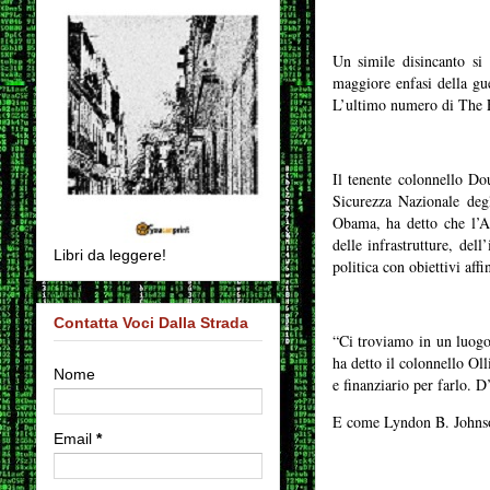
Un simile disincanto si
maggiore enfasi della gu
L’ultimo numero di The Ec
Il tenente colonnello Dou
Sicurezza Nazionale deg
Obama, ha detto che l’A
delle infrastrutture, del
Libri da leggere!
politica con obiettivi affi
Contatta Voci Dalla Strada
“Ci troviamo in un luogo
ha detto il colonnello Ol
Nome
e finanziario per farlo. D
E come Lyndon B. Johnson
Email
*