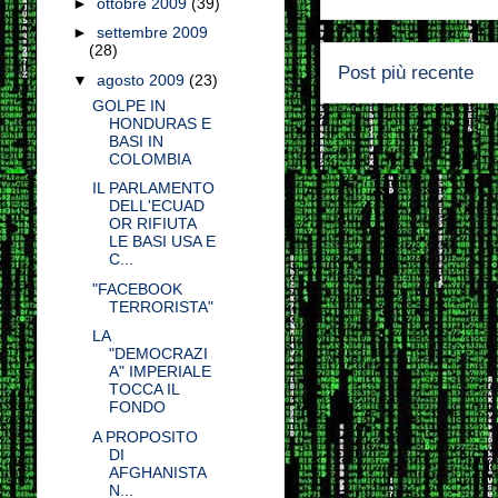
►
ottobre 2009
(39)
►
settembre 2009
(28)
Post più recente
▼
agosto 2009
(23)
GOLPE IN
HONDURAS E
BASI IN
COLOMBIA
IL PARLAMENTO
DELL'ECUAD
OR RIFIUTA
LE BASI USA E
C...
"FACEBOOK
TERRORISTA"
LA
"DEMOCRAZI
A" IMPERIALE
TOCCA IL
FONDO
A PROPOSITO
DI
AFGHANISTA
N...