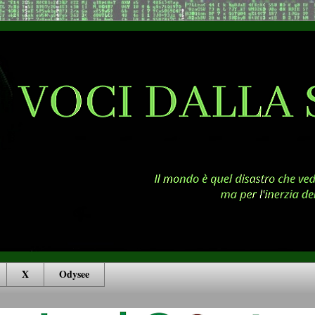
X
Odysee