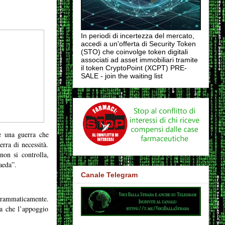
In periodi di incertezza del mercato,
accedi a un'offerta di Security Token
(STO) che coinvolge token digitali
associati ad asset immobiliari tramite
il token CryptoPoint (XCPT) PRE-
SALE - join the waiting list
 è una guerra che
rra di necessità.
non si controlla,
aeda”.
Canale Telegram
 drammaticamente.
a che l’appoggio