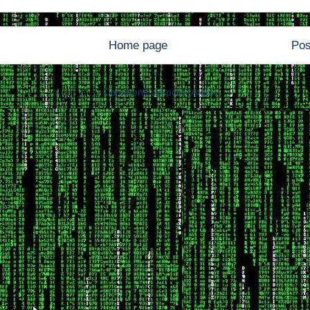
Home page
Pos
Iscriviti a:
Commenti sul post (Atom)