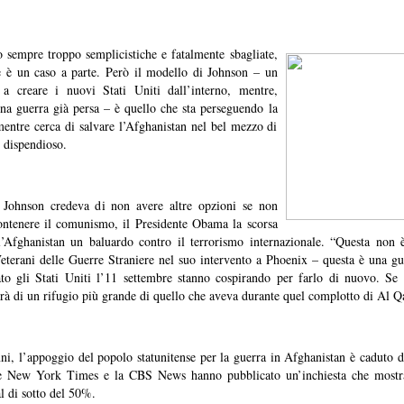
o sempre troppo semplicistiche e fatalmente sbagliate,
e è un caso a parte. Però il modello di Johnson – un
 a creare i nuovi Stati Uniti dall’interno, mentre,
una guerra già persa – è quello che sta perseguendo la
ntre cerca di salvare l’Afghanistan nel bel mezzo di
dispendioso.
 Johnson credeva di non avere altre opzioni se non
ontenere il comunismo, il Presidente Obama la scorsa
l’Afghanistan un baluardo contro il terrorismo internazionale. “Questa non
eterani delle Guerre Straniere nel suo intervento a Phoenix – questa è una gue
to gli Stati Uniti l’11 settembre stanno cospirando per farlo di nuovo. Se 
rà di un rifugio più grande di quello che aveva durante quel complotto di Al Q
nni, l’appoggio del popolo statunitense per la guerra in Afghanistan è caduto
he New York Times e la CBS News hanno pubblicato un’inchiesta che mostr
l di sotto del 50%.