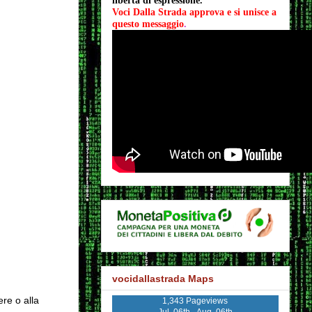
libertà di espressione.
Voci Dalla Strada approva e si unisce a 
questo messaggio
.
vocidallastrada Maps
ere o alla
1,343 Pageviews
Jul. 06th - Aug. 06th