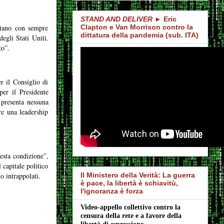
STAND AND DELIVER
► Eric
ntano con sempre
Clapton e Van Morrison contro la
dittatura della pandemia (sub. ITA)
egli Stati Uniti.
to”.
er il Consiglio di
er il Presidente
presenta nessuna
re una leadership
esta condizione”,
 capitale politico
o intrappolati.
Il Ministero della Verità: La guerra
è pace, la libertà è schiavitù,
l'ignoranza è forza
Video-appello collettivo contro la 
censura della rete e a favore della 