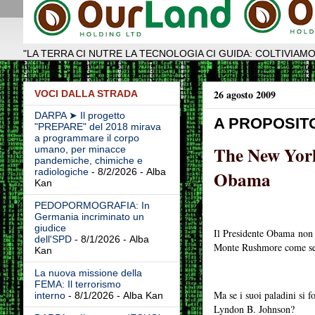
"LA TERRA CI NUTRE LA TECNOLOGIA CI GUIDA: COLTIVIAMO
26 agosto 2009
VOCI DALLA STRADA
DARPA ➤ Il progetto
A PROPOSITO
"PREPARE" del 2018 mirava
a programmare il corpo
The New York
umano, per minacce
pandemiche, chimiche e
radiologiche
- 8/2/2026
- Alba
Obama
Kan
PEDOPORMOGRAFIA: In
Germania incriminato un
giudice
Il Presidente Obama non a
dell'SPD
- 8/1/2026
- Alba
Monte Rushmore come se f
Kan
La nuova missione della
FEMA: Il terrorismo
Ma se i suoi paladini si f
interno
- 8/1/2026
- Alba Kan
Lyndon B. Johnson?