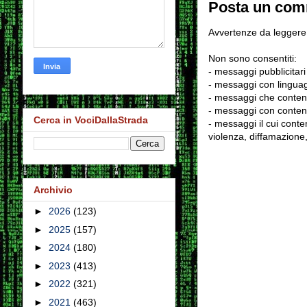
Posta un co
Avvertenze da leggere 
Non sono consentiti:
- messaggi pubblicitari
- messaggi con linguag
- messaggi che conten
- messaggi con contenu
Cerca in VociDallaStrada
- messaggi il cui conten
violenza, diffamazione,
Archivio
►
2026
(123)
►
2025
(157)
►
2024
(180)
►
2023
(413)
►
2022
(321)
►
2021
(463)