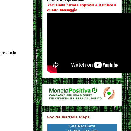
libertà di espressione.
Voci Dalla Strada approva e si unisce a 
questo messaggio
.
ere o alla
vocidallastrada Maps
2,466 Pageviews
Jul. 08th - Aug. 08th