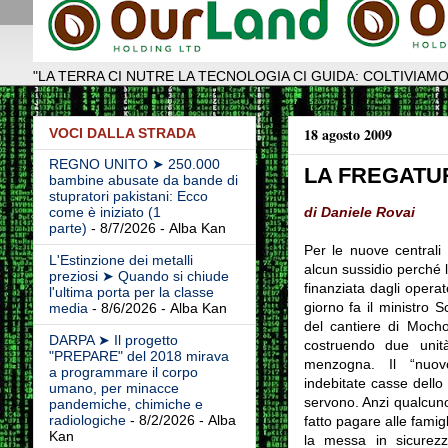
"LA TERRA CI NUTRE LA TECNOLOGIA CI GUIDA: COLTIVIAMO
18 agosto 2009
VOCI DALLA STRADA
REGNO UNITO ➤ 250.000
LA FREGATU
bambine abusate da bande di
stupratori pakistani: Ecco
di Daniele Rovai
come è iniziato (1
parte)
- 8/7/2026
- Alba Kan
Per le nuove centrali 
L'Estinzione dei metalli
alcun sussidio perché 
preziosi ➤ Quando si chiude
finanziata dagli operat
l'ultima porta per la classe
giorno fa il ministro 
media
- 8/6/2026
- Alba Kan
del cantiere di Mocho
DARPA ➤ Il progetto
costruendo due unit
"PREPARE" del 2018 mirava
menzogna. Il “nuov
a programmare il corpo
indebitate casse dello 
umano, per minacce
servono. Anzi qualcuno
pandemiche, chimiche e
radiologiche
- 8/2/2026
- Alba
fatto pagare alle famig
Kan
la messa in sicurezz