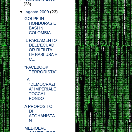
(28)
▼
agosto 2009
(23)
GOLPE IN
HONDURAS E
BASI IN
COLOMBIA
IL PARLAMENTO
DELL'ECUAD
OR RIFIUTA
LE BASI USA E
C...
"FACEBOOK
TERRORISTA"
LA
"DEMOCRAZI
A" IMPERIALE
TOCCA IL
FONDO
A PROPOSITO
DI
AFGHANISTA
N...
MEDIOEVO