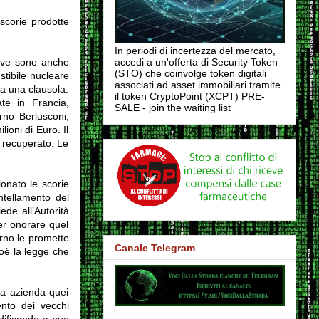
 scorie prodotte
In periodi di incertezza del mercato,
dove sono anche
accedi a un'offerta di Security Token
(STO) che coinvolge token digitali
stibile nucleare
associati ad asset immobiliari tramite
va una clausola:
il token CryptoPoint (XCPT) PRE-
ate in Francia,
SALE - join the waiting list
erno Berlusconi,
ioni di Euro. Il
o recuperato. Le
ionato le scorie
ntellamento del
de all’Autorità
per onorare quel
erno le promette
Canale Telegram
ioè la legge che
ua azienda quei
ento dei vecchi
dificando a suo