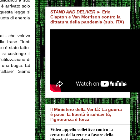
 è arrivato solo
questa legge si
STAND AND DELIVER
► Eric
Clapton e Van Morrison contro la
quota di energia
dittatura della pandemia (sub. ITA)
ai - che voleva
la frase “fonti
o è stato fatto.
si costringe il
utilizzazione di
è una bugia. Ed
n’affare”. Siamo
Il Ministero della Verità: La guerra
è pace, la libertà è schiavitù,
l'ignoranza è forza
Video-appello collettivo contro la 
censura della rete e a favore della 