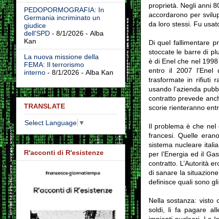
proprietà. Negli anni 80
PEDOPORMOGRAFIA: In
accordarono per svilup
Germania incriminato un
da loro stessi. Fu usato 
giudice
dell'SPD
- 8/1/2026
- Alba
Kan
Di quel fallimentare p
stoccate le barre di pl
La nuova missione della
è di Enel che nel 1998 
FEMA: Il terrorismo
entro il 2007 l’Enel
interno
- 8/1/2026
- Alba Kan
trasformate in rifiuti 
usando l’azienda pubbli
contratto prevede anch
TRANSLATE
scorie rienteranno entr
Select Language
▼
Il problema è che nel d
francesi. Quelle eran
sistema nucleare itali
R'acconti di R'esistenze
per l’Energia ed il Gas
contratto. L’Autorità e
di sanare la situazione
definisce quali sono gli
Nella sostanza: visto 
soldi, li fa pagare a
impianti nucleari. La 