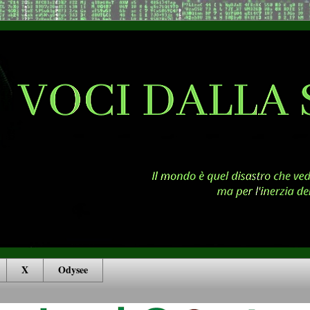
X
Odysee