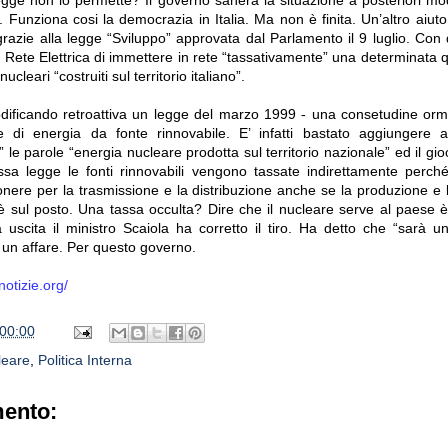
 Funziona cosi la democrazia in Italia. Ma non è finita. Un’altro aiuto
razie alla legge “Sviluppo” approvata dal Parlamento il 9 luglio. Con 
a Rete Elettrica di immettere in rete “tassativamente” una determinata 
ucleari “costruiti sul territorio italiano”.
dificando retroattiva un legge del marzo 1999 - una consetudine orm
e di energia da fonte rinnovabile. E’ infatti bastato aggiungere al
” le parole “energia nucleare prodotta sul territorio nazionale” ed il gioc
ssa legge le fonti rinnovabili vengono tassate indirettamente perché 
nere per la trasmissione e la distribuzione anche se la produzione e l’
a è sul posto. Una tassa occulta? Dire che il nucleare serve al paese 
ma uscita il ministro Scaiola ha corretto il tiro. Ha detto che “sarà u
 un affare. Per questo governo.
notizie.org/
00:00
leare
,
Politica Interna
ento: