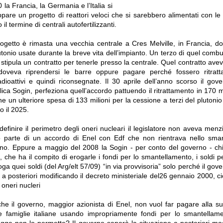
 la Francia, la Germania e l’Italia si
pare un progetto di reattori veloci che si sarebbero alimentati con le
il termine di centrali autofertilizzanti.
rogetto è rimasta una vecchia centrale a Cres Melville, in Francia, 
utonio usate durante la breve vita dell’impianto. Un terzo di quel combu
stipula un contratto per tenerle presso la centrale. Quel contratto ave
 doveva riprendersi le barre oppure pagare perché fossero ritratt
radioattivi e quindi riconsegnate. Il 30 aprile dell’anno scorso il gov
ca Sogin, perfeziona quell’accordo pattuendo il ritrattamento in 170 mil
e un ulteriore spesa di 133 milioni per la cessione a terzi del plutoni
o il 2025.
efinire il perimetro degli oneri nucleari il legislatore non aveva menz
o parte di un accordo di Enel con Edf che non rientrava nello sma
ano. Eppure a maggio del 2008 la Sogin - per conto del governo - chie
, che ha il compito di erogarle i fondi per lo smantellamento, i soldi 
roga quei soldi (del Arg/elt 57/09) “in via provvisoria” solo perché il gov
 a posteriori modificando il decreto ministeriale del26 gennaio 2000, c
 oneri nucleri
che il governo, maggior azionista di Enel, non vuol far pagare alla s
lle famiglie italiane usando impropriamente fondi per lo smantellam
legge non lo permette? Il governo sanerà la situazione a posteriori mo