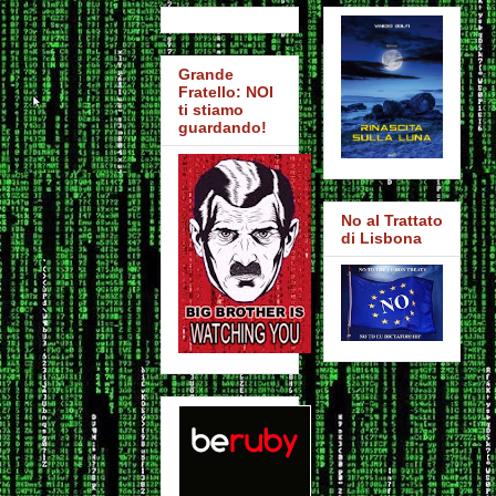
Grande
Fratello: NOI
ti stiamo
guardando!
No al Trattato
di Lisbona