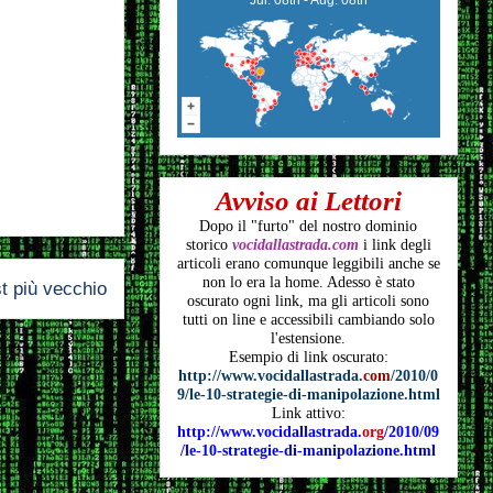
Avviso ai Lettori
Dopo il "furto" del nostro dominio
storico
vocidallastrada.com
i link degli
articoli
erano comunque leggibili anche se
non lo era la home. Adesso è stato
t più vecchio
oscurato ogni link, ma gli articoli
sono
tutti on line e accessibili cambiando solo
l'estensione.
Esempio di link oscurato:
http://www.vocidallastrada.
com
/2010/0
9/le-10-strategie-di-manipolazione.html
Link attivo:
http://www.vocidallastrada.
org
/2010/09
/le-10-strategie-di-manipolazione.html