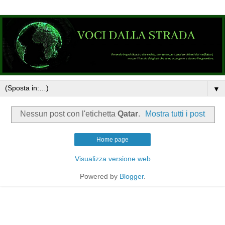
▼
Nessun post con l'etichetta
Qatar
.
Mostra tutti i post
Home page
Visualizza versione web
Powered by
Blogger
.