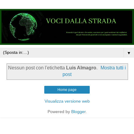
▼
Nessun post con l'etichetta
Luis Almagro
.
Mostra tutti i
post
Home page
Visualizza versione web
Powered by
Blogger
.