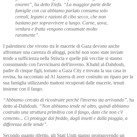
enormi”, ha detto Etefa. “La maggior parte delle
famiglie con cui abbiamo parlato consuma solo
cereali, legumi e razioni di cibo secco, che non
bastano per sopravvivere a lungo. Carne, uova,
verdura e frutta vengono consumate molto
raramente”.
I palestinesi che vivono tra le macerie di Gaza devono anche
affrontare una carenza di alloggi, poiché non sono state inviate
tende a sufficienza nella Striscia e quelle più vecchie si stanno
consumando con l'avvicinarsi dell'inverno. Khalid al-Dahdouh,
padre di cinque figli, tornato a Gaza City e trovata la sua casa in
rovina, ha raccontato ad Al Jazeera di aver costruito un riparo per la
sua famiglia utilizzando mattoni recuperati dalle macerie, tenuti
insieme con il fango.
“Abbiamo cercato di ricostruire perché l'inverno sta arrivando”
, ha
detto al-Dahdouh.
“Non abbiamo tende né altro, quindi abbiamo
costruito una struttura primitiva con il fango, dato che non c'è
cemento... Ci protegge dal freddo, dagli insetti e dalla pioggia, a
differenza delle tende”.
Secondo quanto riferito, gli Stati Uniti stanno promuovendo un