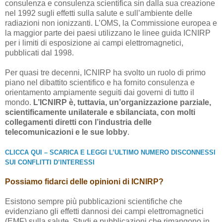
consulenza e consulenza scientifica sin dalla sua creazione
nel 1992 sugli effetti sulla salute e sull’ambiente delle
radiazioni non ionizzanti. L’OMS, la Commissione europea e
la maggior parte dei paesi utilizzano le linee guida ICNIRP
per i limiti di esposizione ai campi elettromagnetici,
pubblicati dal 1998.
Per quasi tre decenni, ICNIRP ha svolto un ruolo di primo
piano nel dibattito scientifico e ha fornito consulenza e
orientamento ampiamente seguiti dai governi di tutto il
mondo.
L’ICNIRP è, tuttavia, un’organizzazione parziale,
scientificamente unilaterale e sbilanciata, con molti
collegamenti diretti con l’industria delle
telecomunicazioni e le sue lobby
.
CLICCA QUI – SCARICA E LEGGI L’ULTIMO NUMERO DISCONNESSI
SUI CONFLITTI D’INTERESSI
Possiamo fidarci delle opinioni di ICNIRP?
Esistono sempre più pubblicazioni scientifiche che
evidenziano gli effetti dannosi dei campi elettromagnetici
(EMF) sulla salute. Studi e pubblicazioni che rimangono in