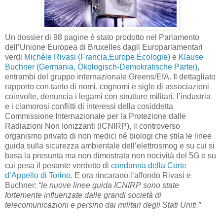
Un dossier di 98 pagine è stato prodotto nel Parlamento
dell’Unione Europea di Bruxelles dagli Europarlamentari
verdi
Michéle Rivasi (Francia,Europe Écologie)
e
Klause
Buchner (Germania, Ökologisch-Demokratische Partei)
,
entrambi del gruppo internazionale Greens/EfA. Il dettagliato
rapporto con tanto di nomi, cognomi e sigle di associazioni
coinvolte, denuncia i legami con strutture militari, l’industria
e i clamorosi conflitti di interessi della cosiddetta
Commissione Internazionale per la Protezione dalle
Radiazioni Non Ionizzanti (ICNIRP), il controverso
organismo privato di non medici né biologi che stila le linee
guida sulla sicurezza ambientale dell’elettrosmog e su cui si
basa la presunta ma non dimostrata non nocività del 5G e su
cui pesa il pesante verdetto di
condanna della Corte
d’Appello di Torino
. E ora rincarano l’affondo Rivasì e
Buchner:
“le nuove linee guida ICNIRP sono state
fortemente influenzate dalle grandi società di
telecomunicazioni e persino dai militari degli Stati Uniti.”