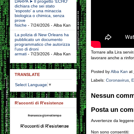
DARPA ➤ Il progetto 'ECHO'
dichiara che sei stato
'esposto' a una minaccia
biologica o chimica, senza
prove
fisiche
- 7/24/2026
- Alba Kan
La polizia di New Orleans ha
pubblicato un documento
programmatico che autorizza
l'uso di droni
Tornare alla Lira servir
armati
- 7/23/2026
- Alba Kan
lavorare anche a rinfor
Posted by
Alba Kan
at
TRANSLATE
Labels:
Coronavirus
,
E
Select Language
▼
Nessun comm
R'acconti di R'esistenze
Posta un co
Avvertenze da leggere 
Non sono consentiti: