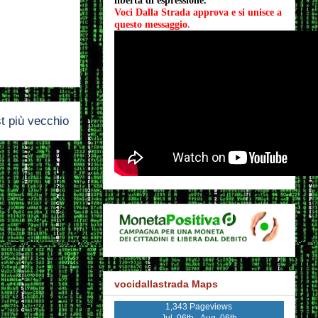
libertà di espressione.
Voci Dalla Strada approva e si unisce a 
questo messaggio
.
t più vecchio
vocidallastrada Maps
1,343 Pageviews
Jul. 06th - Aug. 06th