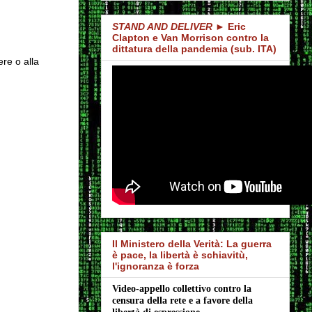
STAND AND DELIVER
► Eric
Clapton e Van Morrison contro la
dittatura della pandemia (sub. ITA)
ere o alla
Il Ministero della Verità: La guerra
è pace, la libertà è schiavitù,
l'ignoranza è forza
Video-appello collettivo contro la 
censura della rete e a favore della 