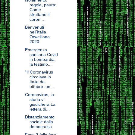
regole, paura:
Come
sfruttano il
coron...
Benvenuti
nell’Italia
Orwelliana
2020
Emergenza
sanitaria Covid
in Lombardia,
la testimo...
“Il Coronavirus
circolava in
Italia da
ottobre: un...
Coronavirus, la
storia vi
giudicherà La
lettera di...
Distanziamento
sociale dalla
democrazia
Fase 2 folle fare