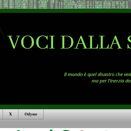
X
Odysee