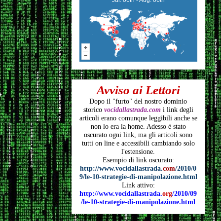
Avviso ai Lettori
Dopo il "furto" del nostro dominio
storico
vocidallastrada.com
i link degli
articoli
erano comunque leggibili anche se
non lo era la home. Adesso è stato
oscurato ogni link, ma gli articoli
sono
tutti on line e accessibili cambiando solo
l'estensione.
Esempio di link oscurato:
http://www.vocidallastrada.
com
/2010/0
9/le-10-strategie-di-manipolazione.html
Link attivo:
http://www.vocidallastrada.
org
/2010/09
/le-10-strategie-di-manipolazione.html