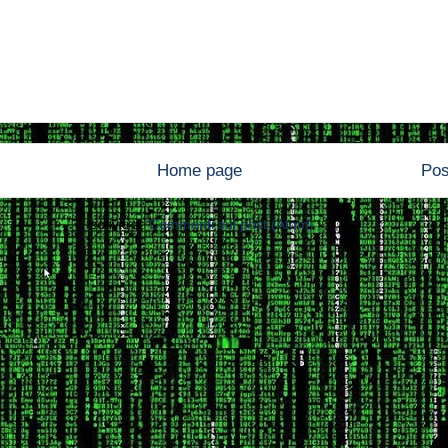
Home page
Pos
Iscriviti a:
Commenti sul post (Atom)