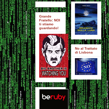
Grande
Fratello: NOI
ti stiamo
guardando!
No al Trattato
di Lisbona