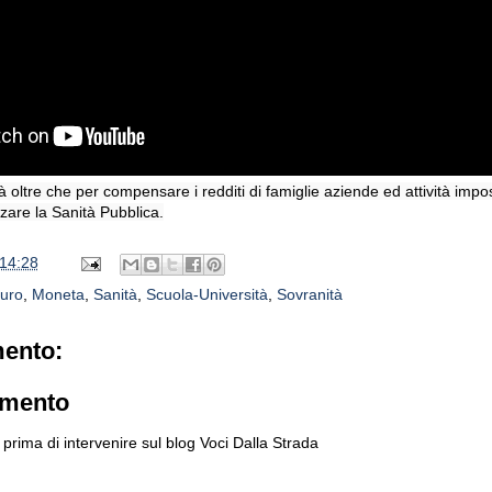
à oltre che per compensare i redditi di famiglie aziende ed attività imposs
zare la Sanità Pubblica.
14:28
uro
,
Moneta
,
Sanità
,
Scuola-Università
,
Sovranità
ento:
mmento
prima di intervenire sul blog Voci Dalla Strada