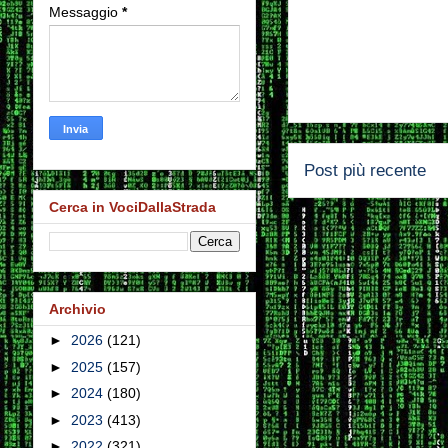
Messaggio
*
Post più recente
Cerca in VociDallaStrada
Archivio
►
2026
(121)
►
2025
(157)
►
2024
(180)
►
2023
(413)
►
2022
(321)