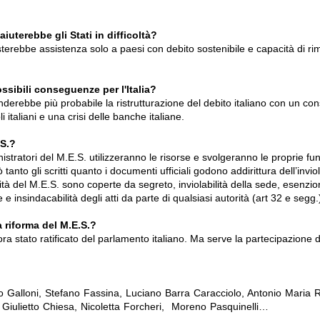
aiuterebbe gli Stati in difficoltà?
sterebbe assistenza solo a paesi con debito sostenibile e capacità di rim
ssibili conseguenze per l'Italia?
derebbe più probabile la ristrutturazione del debito italiano con un c
 italiani e una crisi delle banche italiane.
.S.?
nistratori del M.E.S. utilizzeranno le risorse e svolgeranno le proprie fu
tanto gli scritti quanto i documenti ufficiali godono addirittura dell’inviola
tività del M.E.S. sono coperte da segreto, inviolabilità della sede, esenzi
 insindacabilità degli atti da parte di qualsiasi autorità (art 32 e segg.
a riforma del M.E.S.?
ora stato ratificato del parlamento italiano. Ma serve la partecipazione d
 Galloni, Stefano Fassina, Luciano Barra Caracciolo, Antonio Maria R
o, Giulietto Chiesa, Nicoletta Forcheri, Moreno Pasquinelli…