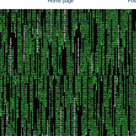
Home page
Pos
Iscriviti a:
Commenti sul post (Atom)