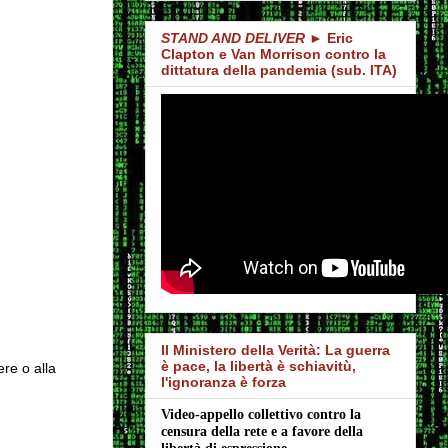
STAND AND DELIVER
► Eric
Clapton e Van Morrison contro la
dittatura della pandemia (sub. ITA)
Il Ministero della Verità: La guerra
è pace, la libertà è schiavitù,
ere o alla
l'ignoranza è forza
Video-appello collettivo contro la 
censura della rete e a favore della 