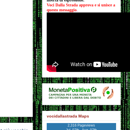
libertà di espressione.
Voci Dalla Strada approva e si unisce a 
questo messaggio
.
vocidallastrada Maps
2,316 Pageviews
Jul. 07th - Aug. 07th