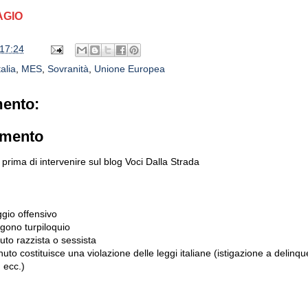
AGIO
17:24
talia
,
MES
,
Sovranità
,
Unione Europea
ento:
mmento
prima di intervenire sul blog Voci Dalla Strada
gio offensivo
gono turpiloquio
to razzista o sessista
uto costituisce una violazione delle leggi italiane (istigazione a delinqu
 ecc.)