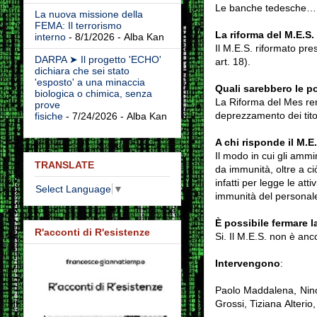
Le banche tedesche…
La nuova missione della
FEMA: Il terrorismo
La riforma del M.E.S. 
interno
- 8/1/2026
- Alba Kan
Il M.E.S. riformato pre
DARPA ➤ Il progetto 'ECHO'
art. 18).
dichiara che sei stato
'esposto' a una minaccia
Quali sarebbero le po
biologica o chimica, senza
La Riforma del Mes ren
prove
deprezzamento dei titoli
fisiche
- 7/24/2026
- Alba Kan
A chi risponde il M.E
Il modo in cui gli ammi
TRANSLATE
da immunità, oltre a ciò 
infatti per legge le at
Select Language
▼
immunità del personale e
È possibile fermare l
R'acconti di R'esistenze
Si. Il M.E.S. non è anc
Intervengono
:
Paolo Maddalena, Nino
Grossi, Tiziana Alteri