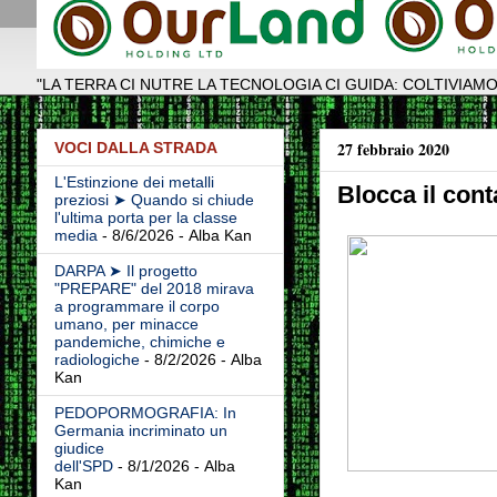
"LA TERRA CI NUTRE LA TECNOLOGIA CI GUIDA: COLTIVIAMO
27 febbraio 2020
VOCI DALLA STRADA
L'Estinzione dei metalli
Blocca il con
preziosi ➤ Quando si chiude
l'ultima porta per la classe
media
- 8/6/2026
- Alba Kan
DARPA ➤ Il progetto
"PREPARE" del 2018 mirava
a programmare il corpo
umano, per minacce
pandemiche, chimiche e
radiologiche
- 8/2/2026
- Alba
Kan
PEDOPORMOGRAFIA: In
Germania incriminato un
giudice
dell'SPD
- 8/1/2026
- Alba
Kan