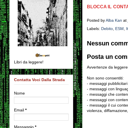
BLOCCA IL CONT
Posted by
Alba Kan
at
Labels:
Debito
,
ESM
,
I
Nessun comm
Posta un co
Libri da leggere!
Avvertenze da leggere 
Non sono consentiti:
Contatta Voci Dalla Strada
- messaggi pubblicitari
- messaggi con linguag
Nome
- messaggi che conten
- messaggi con contenu
- messaggi il cui conten
Email
*
violenza, diffamazione,
Messaggio
*