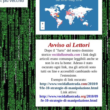
t più vecchio
Avviso ai Lettori
Dopo il "furto" del nostro dominio
storico
vocidallastrada.com
i link degli
articoli
erano comunque leggibili anche se
non lo era la home. Adesso è stato
oscurato ogni link, ma gli articoli
sono
tutti on line e accessibili cambiando solo
l'estensione.
Esempio di link oscurato:
http://www.vocidallastrada.
com
/2010/0
9/le-10-strategie-di-manipolazione.html
Link attivo:
http://www.vocidallastrada.
org
/2010/09
/le-10-strategie-di-manipolazione.html