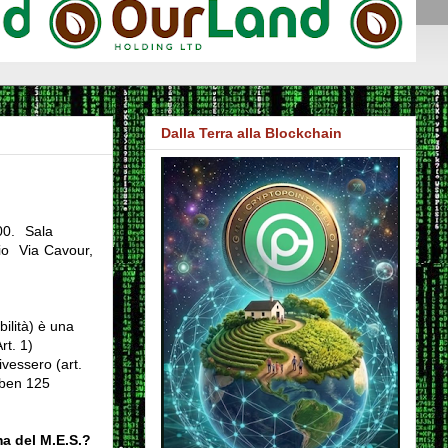
Dalla Terra alla Blockchain
00. Sala
io Via Cavour,
ilità) è una
rt. 1)
ivessero (art.
e ben 125
ma del M.E.S.?