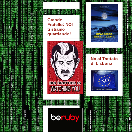
Grande
Fratello: NOI
ti stiamo
guardando!
No al Trattato
di Lisbona