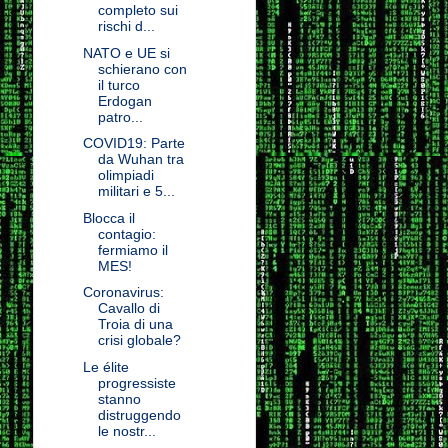
completo sui
rischi d...
NATO e UE si
schierano con
il turco
Erdogan
patro...
COVID19: Parte
da Wuhan tra
olimpiadi
militari e 5...
Blocca il
contagio:
fermiamo il
MES!
Coronavirus:
Cavallo di
Troia di una
crisi globale?
Le élite
progressiste
stanno
distruggendo
le nostr...