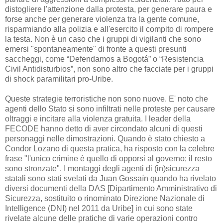
distogliere l'attenzione dalla protesta, per generare paura e
forse anche per generare violenza tra la gente comune,
risparmiando alla polizia e all'esercito il compito di rompere
la testa. Non è un caso che i gruppi di vigilanti che sono
emersi "spontaneamente" di fronte a questi presunti
saccheggi, come
“Defendamos a Bogotá” o “Resistencia
Civil Antidisturbios”
, non sono altro che facciate per i gruppi
di shock paramilitari pro-Uribe.
Queste strategie terroristiche non sono nuove. E' noto che
agenti dello Stato si sono infiltrati nelle proteste per causare
oltraggi e incitare alla violenza gratuita. I leader della
FECODE hanno detto di aver circondato alcuni di questi
personaggi nelle dimostrazioni. Quando è stato chiesto a
Condor Lozano di questa pratica, ha risposto con la celebre
frase "l'unico crimine è quello di opporsi al governo; il resto
sono stronzate". I montaggi degli agenti di (in)sicurezza
statali sono stati svelati da Juan Gossaín quando ha rivelato
diversi documenti della DAS [Dipartimento Amministrativo di
Sicurezza, sostituito o rinominato Direzione Nazionale di
Intelligence (DNI) nel 2011 da Uribe] in cui sono state
rivelate alcune delle pratiche di varie operazioni contro