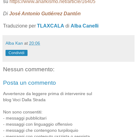
su
https://www.anarkismo.net/article/16405
Di
José Antonio Gutiérrez Dantón
Traduzione per
TLAXCALA
di
Alba Canelli
Alba Kan
at
20:06
Condividi
Nessun commento:
Posta un commento
Avvertenze da leggere prima di intervenire sul
blog Voci Dalla Strada
Non sono consentiti:
- messaggi pubblicitari
- messaggi con linguaggio offensivo
- messaggi che contengono turpiloquio
- messaggi con contenuto razzista o sessista