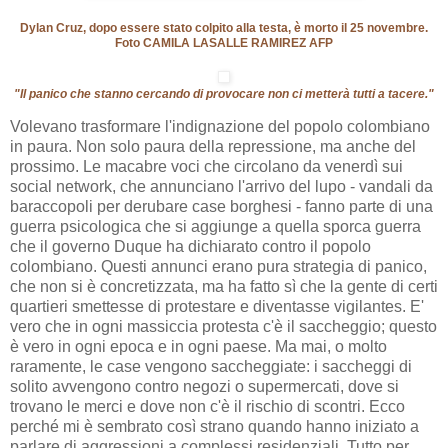
Dylan Cruz, dopo essere stato colpito alla testa, è morto il 25 novembre.
Foto CAMILA LASALLE RAMIREZ AFP
"Il panico che stanno cercando di provocare non ci metterà tutti a tacere."
Volevano trasformare l'indignazione del popolo colombiano
in paura. Non solo paura della repressione, ma anche del
prossimo. Le macabre voci che circolano da venerdì sui
social network, che annunciano l'arrivo del lupo - vandali da
baraccopoli per derubare case borghesi - fanno parte di una
guerra psicologica che si aggiunge a quella sporca guerra
che il governo Duque ha dichiarato contro il popolo
colombiano. Questi annunci erano pura strategia di panico,
che non si è concretizzata, ma ha fatto sì che la gente di certi
quartieri smettesse di protestare e diventasse vigilantes. E'
vero che in ogni massiccia protesta c'è il saccheggio; questo
è vero in ogni epoca e in ogni paese. Ma mai, o molto
raramente, le case vengono saccheggiate: i saccheggi di
solito avvengono contro negozi o supermercati, dove si
trovano le merci e dove non c'è il rischio di scontri. Ecco
perché mi è sembrato così strano quando hanno iniziato a
parlare di aggressioni a complessi residenziali. Tutto per