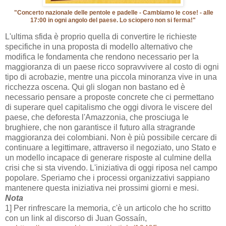
"Concerto nazionale delle pentole e padelle - Cambiamo le cose! - alle
17:00 in ogni angolo del paese. Lo sciopero non si ferma!"
L'ultima sfida è proprio quella di convertire le richieste
specifiche in una proposta di modello alternativo che
modifica le fondamenta che rendono necessario per la
maggioranza di un paese ricco sopravvivere al costo di ogni
tipo di acrobazie, mentre una piccola minoranza vive in una
ricchezza oscena. Qui gli slogan non bastano ed è
necessario pensare a proposte concrete che ci permettano
di superare quel capitalismo che oggi divora le viscere del
paese, che deforesta l'Amazzonia, che prosciuga le
brughiere, che non garantisce il futuro alla stragrande
maggioranza dei colombiani. Non è più possibile cercare di
continuare a legittimare, attraverso il negoziato, uno Stato e
un modello incapace di generare risposte al culmine della
crisi che si sta vivendo. L'iniziativa di oggi riposa nel campo
popolare. Speriamo che i processi organizzativi sappiano
mantenere questa iniziativa nei prossimi giorni e mesi.
Nota
1] Per rinfrescare la memoria, c'è un articolo che ho scritto
con un link al discorso di Juan Gossaín,