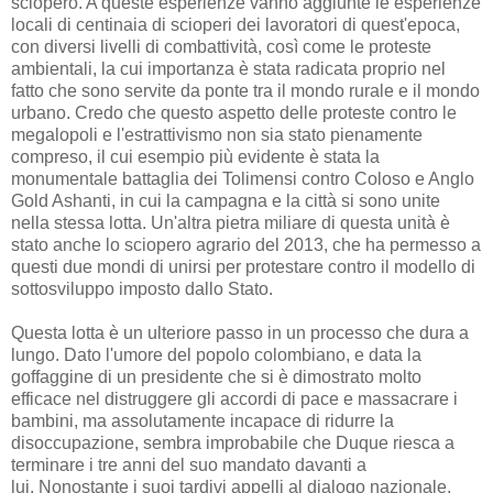
sciopero. A queste esperienze vanno aggiunte le esperienze
locali di centinaia di scioperi dei lavoratori di quest'epoca,
con diversi livelli di combattività, così come le proteste
ambientali, la cui importanza è stata radicata proprio nel
fatto che sono servite da ponte tra il mondo rurale e il mondo
urbano. Credo che questo aspetto delle proteste contro le
megalopoli e l'estrattivismo non sia stato pienamente
compreso, il cui esempio più evidente è stata la
monumentale battaglia dei Tolimensi contro Coloso e Anglo
Gold Ashanti, in cui la campagna e la città si sono unite
nella stessa lotta. Un'altra pietra miliare di questa unità è
stato anche lo sciopero agrario del 2013, che ha permesso a
questi due mondi di unirsi per protestare contro il modello di
sottosviluppo imposto dallo Stato.
Questa lotta è un ulteriore passo in un processo che dura a
lungo. Dato l'umore del popolo colombiano, e data la
goffaggine di un presidente che si è dimostrato molto
efficace nel distruggere gli accordi di pace e massacrare i
bambini, ma assolutamente incapace di ridurre la
disoccupazione, sembra improbabile che Duque riesca a
terminare i tre anni del suo mandato davanti a
lui. Nonostante i suoi tardivi appelli al dialogo nazionale,