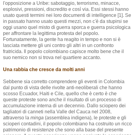
l'opposizione a Uribe: sabotaggio, terrorismo, minacce,
esplosivi, pressioni, discredito e così via. Essi stessi hanno
usato questi termini nei loro documenti di intelligence [1]. Se
in passato hanno usato questi mezzi, non c'è da stupirsi se
oggi usano quel misto di guerra sporca e guerra psicologica
per affrontare la legittima protesta del popolo.
Fortunatamente, la gente ha reagito in tempo e non si è
lasciata mettere gli uni contro gli altri in un confronto
fratricida. Il popolo colombiano capisce molto bene che il
suo nemico non si trova nel quartiere accanto.
Una rabbia che cresce da molti anni
Sebbene sia corretto comprendere gli eventi in Colombia
dal punto di vista delle rivolte anti-neoliberali che hanno
scosso Ecuador, Haiti e Cile, quello che è certo è che
queste proteste sono anche il risultato di un processo di
accumulazione interna di un decennio. Dallo sciopero dei
tagliatori di canneti nella Valle del Cauca nel 2008,
attraverso la
minga
(assemblea indigena), le proteste e gli
scioperi contadini, il popolo colombiano ha costruito un ricco
patrimonio di resistenze che sono alla base del presente