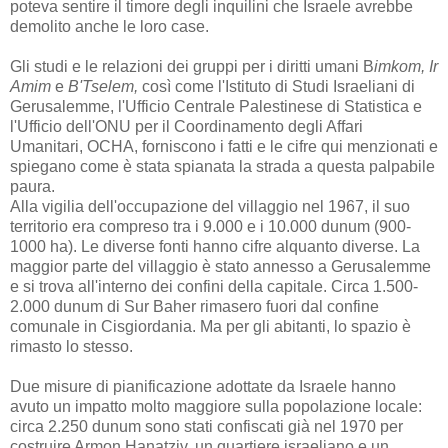
poteva sentire il timore degli inquilini che Israele avrebbe
demolito anche le loro case.
Gli studi e le relazioni dei gruppi per i diritti umani B
imkom, Ir
Amim
e
B'Tselem,
così come l'Istituto di Studi Israeliani di
Gerusalemme, l'Ufficio Centrale Palestinese di Statistica e
l'Ufficio dell'ONU per il Coordinamento degli Affari
Umanitari, OCHA, forniscono i fatti e le cifre qui menzionati e
spiegano come è stata spianata la strada a questa palpabile
paura.
Alla vigilia dell'occupazione del villaggio nel 1967, il suo
territorio era compreso tra i 9.000 e i 10.000 dunum (900-
1000 ha). Le diverse fonti hanno cifre alquanto diverse. La
maggior parte del villaggio è stato annesso a Gerusalemme
e si trova all'interno dei confini della capitale. Circa 1.500-
2.000 dunum di Sur Baher rimasero fuori dal confine
comunale in Cisgiordania. Ma per gli abitanti, lo spazio è
rimasto lo stesso.
Due misure di pianificazione adottate da Israele hanno
avuto un impatto molto maggiore sulla popolazione locale:
circa 2.250 dunum sono stati confiscati già nel 1970 per
costruire Armon Hanatziv, un quartiere israeliano e un