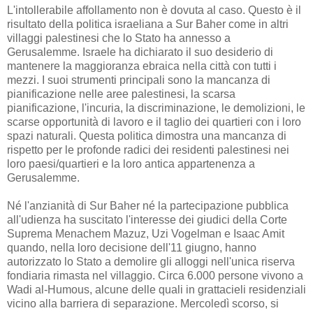
L'intollerabile affollamento non è dovuta al caso. Questo è il
risultato della politica israeliana a Sur Baher come in altri
villaggi palestinesi che lo Stato ha annesso a
Gerusalemme. Israele ha dichiarato il suo desiderio di
mantenere la maggioranza ebraica nella città con tutti i
mezzi. I suoi strumenti principali sono la mancanza di
pianificazione nelle aree palestinesi, la scarsa
pianificazione, l'incuria, la discriminazione, le demolizioni, le
scarse opportunità di lavoro e il taglio dei quartieri con i loro
spazi naturali. Questa politica dimostra una mancanza di
rispetto per le profonde radici dei residenti palestinesi nei
loro paesi/quartieri e la loro antica appartenenza a
Gerusalemme.
Né l'anzianità di Sur Baher né la partecipazione pubblica
all'udienza ha suscitato l'interesse dei giudici della Corte
Suprema Menachem Mazuz, Uzi Vogelman e Isaac Amit
quando, nella loro decisione dell'11 giugno, hanno
autorizzato lo Stato a demolire gli alloggi nell'unica riserva
fondiaria rimasta nel villaggio. Circa 6.000 persone vivono a
Wadi al-Humous, alcune delle quali in grattacieli residenziali
vicino alla barriera di separazione. Mercoledì scorso, si