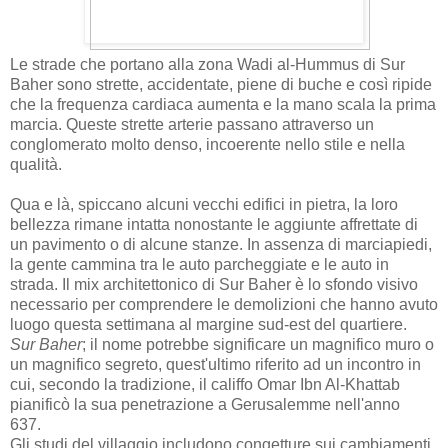
Le strade che portano alla zona Wadi al-Hummus di Sur
Baher sono strette, accidentate, piene di buche e così ripide
che la frequenza cardiaca aumenta e la mano scala la prima
marcia. Queste strette arterie passano attraverso un
conglomerato molto denso, incoerente nello stile e nella
qualità.
Qua e là, spiccano alcuni vecchi edifici in pietra, la loro
bellezza rimane intatta nonostante le aggiunte affrettate di
un pavimento o di alcune stanze. In assenza di marciapiedi,
la gente cammina tra le auto parcheggiate e le auto in
strada. Il mix architettonico di Sur Baher è lo sfondo visivo
necessario per comprendere le demolizioni che hanno avuto
luogo questa settimana al margine sud-est del quartiere.
Sur Baher
; il nome potrebbe significare un magnifico muro o
un magnifico segreto, quest'ultimo riferito ad un incontro in
cui, secondo la tradizione, il califfo Omar Ibn Al-Khattab
pianificò la sua penetrazione a Gerusalemme nell'anno
637.
Gli studi del villaggio includono congetture sui cambiamenti