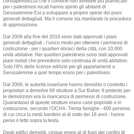
consapevolezza che il comune non avrebbe più pianificato
per i palestinesi locali hanno spinto gli abitanti di
Gerusalemme Est a sviluppare a proprie spese dei piani
generali dettagliati. Ma il comune sta ritardando la procedura
di approvazione.
Dal 2009 alla fine del 2016 sono stati approvati i piani
generali dettagliati - l'unico modo per ottenere i permessi di
costruzione - per i quartieri ebraici della città, con 10.000
unità abitative. Nei quartieri palestinesi sono stati approvati
piani isolati che prevedono solo centinaia di unità abitative.
Solo l'8% delle licenze edilizie per gli appartamenti a
Gerusalemme a quel tempo erano per i palestinesi.
Dal 2009, le autorità israeliane hanno demolito o costretto i
proprietari a demolire 69 strutture a Sur Baher. Il pretesto per
le demolizioni era la mancanza di permessi di costruzione.
Quarantasei di queste strutture erano case popolate o in
costruzione, secondo l'OCHA. Trenta famiglie - 400 persone,
di cui circa la metà bambini al di sotto dei 18 anni - hanno
perso il tetto sopra la testa.
Degli edifici demoliti, cinque erano al di fuori dei confini di