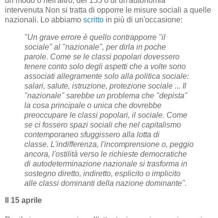
un modo o nell'altro, del 155 o di un'autonomia
intervenuta
Non si tratta di opporre le misure sociali a quelle
nazionali.
Lo abbiamo
scritto
in più di un'occasione:
"Un grave errore è quello contrapporre "il
sociale" al "nazionale", per dirla in poche
parole.
Come se le classi popolari dovessero
tenere conto solo degli aspetti che a volte sono
associati allegramente solo alla politica sociale:
salari, salute, istruzione, protezione sociale ... Il
"nazionale" sarebbe un problema che "depista"
la cosa principale o unica che dovrebbe
preoccupare le classi popolari, il sociale.
Come
se ci fossero spazi sociali che nel capitalismo
contemporaneo sfuggissero alla lotta di
classe.
L'indifferenza, l'incomprensione o, peggio
ancora, l'ostilità verso le richieste democratiche
di autodeterminazione nazionale si trasforma in
sostegno diretto, indiretto, esplicito o implicito
alle classi dominanti della nazione dominante".
Il 15 aprile