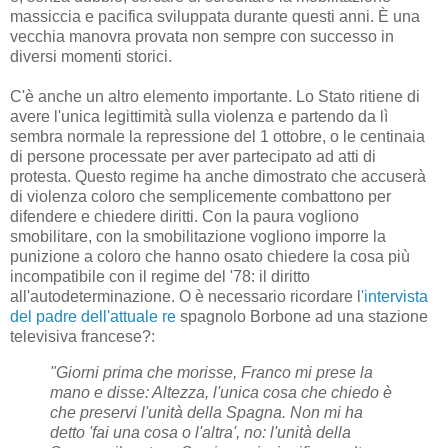
massiccia e pacifica sviluppata durante questi anni.
È una
vecchia manovra provata non sempre con successo in
diversi momenti storici.
C'è anche un altro elemento importante.
Lo Stato ritiene di
avere l'unica legittimità sulla violenza e partendo da lì
sembra normale la repressione del 1 ottobre, o le centinaia
di persone processate per aver partecipato ad atti di
protesta.
Questo regime ha anche dimostrato che accuserà
di violenza coloro che semplicemente combattono per
difendere e chiedere diritti.
Con la paura vogliono
smobilitare, con la smobilitazione vogliono imporre la
punizione a coloro che hanno osato chiedere la cosa più
incompatibile con il regime del '78: il diritto
all'autodeterminazione.
O è necessario ricordare l
'intervista
del padre dell'attuale re
spagnolo Borbone ad una stazione
televisiva francese?:
"Giorni prima che morisse, Franco mi prese la
mano e disse: Altezza, l'unica cosa che chiedo è
che preservi l'unità della Spagna.
Non mi ha
detto 'fai una cosa o l'altra', no: l'unità della