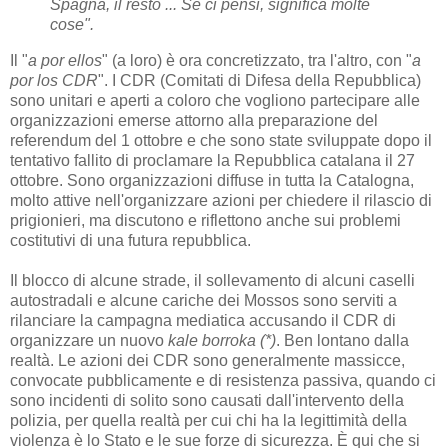
Spagna, il resto ... Se ci pensi, significa molte
cose".
Il "
a por ellos
" (a loro) è ora concretizzato, tra l'altro, con "
a
por los CDR
".
I CDR (Comitati di Difesa della Repubblica)
sono unitari e aperti a coloro che vogliono partecipare alle
organizzazioni emerse attorno alla preparazione del
referendum del 1 ottobre e che sono state sviluppate dopo il
tentativo fallito di proclamare la Repubblica catalana il 27
ottobre.
Sono organizzazioni diffuse in tutta la Catalogna,
molto attive nell'organizzare azioni per chiedere il rilascio di
prigionieri, ma discutono e riflettono anche sui problemi
costitutivi di una futura repubblica.
Il blocco di alcune strade, il sollevamento di alcuni caselli
autostradali e alcune cariche dei Mossos sono serviti a
rilanciare la campagna mediatica accusando il CDR di
organizzare un nuovo
kale borroka (*)
.
Ben lontano dalla
realtà.
Le azioni dei CDR sono generalmente massicce,
convocate pubblicamente e di resistenza passiva, quando ci
sono incidenti di solito sono causati dall'intervento della
polizia, per quella realtà per cui chi ha la legittimità della
violenza è lo Stato e le sue forze di sicurezza.
È qui che si