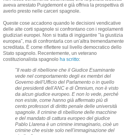
aveva arrestato Puigdemont e già offriva la prospettiva di
averlo presto nelle carceri spagnole.
Queste cose accadono quando le decisioni vendicative
delle alte corti spagnole si confrontano con i regolamenti
giudiziari europei.
Non si tratta di ingigantire "la giustizia
europea", ma di confrontarla con un'altra tremendamente
screditata.
È come riflettere sul livello democratico dello
Stato spagnolo.
Recentemente, un veterano
costituzionalista spagnolo
ha scritto
:
"Il reato di ribellione che il Giudice Esaminante
vede nel comportamento degli ex membri del
Governo dell'Ufficio del Parlamento o in quello
dei presidenti dell'ANC e di Òmnium, non è visto
da alcun giudice europeo.
E non lo vede, perché
non esiste, come hanno già affermato più di
cento professori di diritto penale delle università
spagnole.
Il crimine di ribellione delle macchine
e del mandato di cattura europeo del giudice
Pablo Llarena è un crimine immaginario, cioè un
crimine che esiste solo nell'immaginazione del