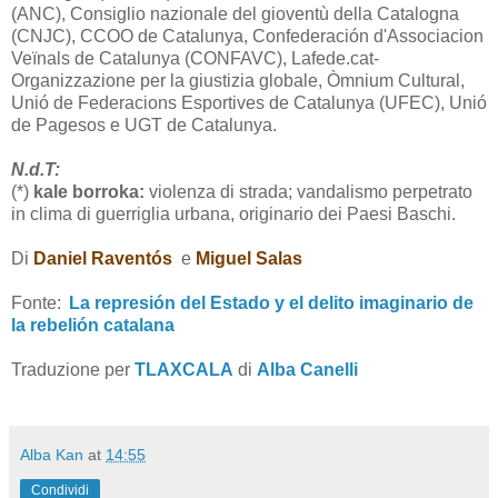
(ANC), Consiglio nazionale del gioventù della Catalogna
(CNJC), CCOO de Catalunya, Confederación d'Associacion
Veïnals de Catalunya (CONFAVC), Lafede.cat-
Organizzazione per la giustizia globale, Òmnium Cultural,
Unió de Federacions Esportives de Catalunya (UFEC), Unió
de Pagesos e UGT de Catalunya.
N.d.T:
(*)
kale borroka:
v
iolenza di strada; vandalismo perpetrato
in clima di guerriglia urbana, originario dei Paesi Baschi.
Di
Daniel Raventós
e
Miguel Salas
Fonte:
La represión del Estado y el delito imaginario de
la rebelión catalana
Traduzione per
TLAXCALA
di
Alba Canelli
Alba Kan
at
14:55
Condividi