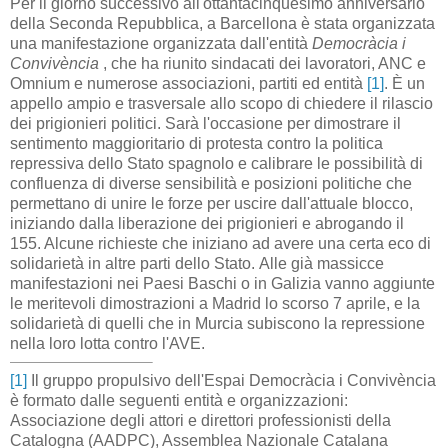
Per il giorno successivo all'ottantacinquesimo anniversario
della Seconda Repubblica, a Barcellona è stata organizzata
una manifestazione organizzata dall'entità
Democràcia i
Convivència
, che ha riunito sindacati dei lavoratori, ANC e
Omnium e numerose associazioni, partiti ed entità
[1]
.
È un
appello ampio e trasversale allo scopo di chiedere il rilascio
dei prigionieri politici.
Sarà l'occasione per dimostrare il
sentimento maggioritario di protesta contro la politica
repressiva dello Stato spagnolo e calibrare le possibilità di
confluenza di diverse sensibilità e posizioni politiche che
permettano di unire le forze per uscire dall'attuale blocco,
iniziando dalla liberazione dei prigionieri e abrogando il
155. Alcune richieste che iniziano ad avere una certa eco di
solidarietà in altre parti dello Stato.
Alle già massicce
manifestazioni nei Paesi Baschi o in Galizia vanno aggiunte
le meritevoli dimostrazioni a Madrid lo scorso 7 aprile, e la
solidarietà di quelli che in Murcia subiscono la repressione
nella loro lotta contro l'AVE.
[1]
Il gruppo propulsivo dell'Espai Democràcia i Convivència
è formato dalle seguenti entità e organizzazioni:
Associazione degli attori e direttori professionisti della
Catalogna (AADPC), Assemblea Nazionale Catalana