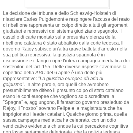
La decisione del tribunale dello Schleswig-Holstein di
rilasciare Carles Puigdemont e respingere l'accusa del reato
di ribellione rappresenta un colpo diretto a tutti gli argomenti
giudiziari e repressivi del sistema giudiziario spagnolo.
Il
castello di carte montato sulla presunta violenza della
ribellione catalana è stato abbattuto dalla cor
te tedesca.
Il
governo Rajoy subisce un'altra grave battuta d'arresto nella
sua politica repressiva, la giustizia spagnola è in
discussione e il fango copre l'intera campagna mediatica dei
sostenitori dell'art. 155.
Delle diverse risposte cavernose la
copertina della
ABC
del 6 aprile è una delle più
rappresentative:
"La giustizia europea dà aria al
golpismo"
.
In altre parole, ora quelli che avrebbero
presumibilmente difeso il presunto colpo di stato catalano
erano le corti europee che vogliono solo screditare la
"Spagna" e, aggiungono, il fantastico governo presieduto da
Rajoy, il "nostro" sovrano Felipe e la magistratura che ha
imprigionato i leader catalani.
Qualche giorno prima,
quella
stessa campagna mediatica ha celebrato
,
con un odio
vendicativo evidente a chiunque la cui percezione cognitiva
non fosse seriamente deteriorata, che la polizia tedesca