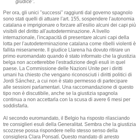
giudice".
Per ora, gli unici "successi" raggiunti dal governo spagnolo
sono stati quelli di attuare l'art. 155, sospendere l'autonomia
catalana e imprigionare o forzare all'esilio alcuni dei capi più
visibili del diritto all'autodeterminazione.
A livello
internazionale, l'incapacità di presentare alcuni capi della
lotta per l'autodeterminazione catalana come ribelli violenti è
fallita miseramente.
Il giudice Llarena ha dovuto ritirare un
primo euromandato quando è stato informato che la giustizia
belga non accetterebbe l'estradizione degli esuli in quel
paese.
La Commissione delle Nazioni Unite per i diritti
umani ha chiesto che vengano riconosciuti i diritti politici di
Jordi Sánchez, a cui non è stato permesso di partecipare
alle sessioni parlamentari.
Una raccomandazione di questo
tipo non è discutibile, anche se la giustizia spagnola
continua a non accettarla con la scusa di avere 6 mesi per
soddisfarla.
Al secondo euromandato, il Belgio ha risposto rilasciando
tre consiglieri esuli della Generalitat.
Sembra che la giustizia
scozzese possa rispondere nello stesso senso della
consigliera Clara Ponsatí.
Questo mandato di arresto