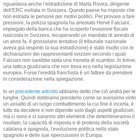
riguardava anche l'estradizione di Marta Rovira, dirigente
dell'ERC esiliata in Svizzera.
Questo paese ha risposto che
non estrada le persone per motivi politici.
Per provare a fare
pressioni, la polizia spagnola ha arrestato Hervé Falciani,
impiegato della banca che ha scoperto l'evasione fiscale
nascosta in Svizzera, recuperando un mandato di arresto di
un anno fa.
Il grossolano tentativo (il tribunale nazionale
aveva già respinto la sua estradizione) è stato risolto con le
dichiarazioni dei rappresentanti svizzeri secondo i quali
Falciani non sarebbe stata una moneta di scambio.
In breve,
una tattica giudiziaria che non trova eco nella legislazione
europea.
Forse l'eredità franchista è un fattore da prendere
in considerazione nella spiegazione.
In un
precedente articolo
abbiamo detto che ciò andrà per le
lunghe.
Quindi dobbiamo prenderlo come se avessimo vinto
un assalto di un lungo combattimento la cui fine è incerta, è
tutto da decidere e non dipende solo dagli aspetti giudiziari,
ma ci sono e ci saranno altri elementi che determineranno il
risultato, la capacità di risposta e di protesta della società
catalana e spagnola, l'evoluzione politica nello stato
spagnolo e delle sue ripercussioni in Europa.