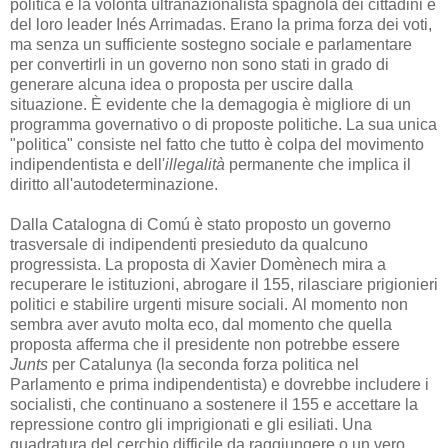
politica e la volontà ultranazionalista spagnola dei cittadini e
del loro leader Inés Arrimadas.
Erano la prima forza dei voti,
ma senza un sufficiente sostegno sociale e parlamentare
per convertirli in un governo non sono stati in grado di
generare alcuna idea o proposta per uscire dalla
situazione.
È evidente che la demagogia è migliore di un
programma governativo o di proposte politiche.
La sua unica
"politica" consiste nel fatto che tutto è colpa del movimento
indipendentista e dell'
illegalità
permanente che implica il
diritto all'autodeterminazione.
Dalla Catalogna di Comú è stato proposto un governo
trasversale di indipendenti presieduto da qualcuno
progressista.
La proposta di Xavier Domènech mira a
recuperare le istituzioni, abrogare il 155, rilasciare prigionieri
politici e stabilire urgenti misure sociali.
Al momento non
sembra aver avuto molta eco, dal momento che quella
proposta afferma che il presidente non potrebbe essere
Junts
per Catalunya (la seconda forza politica nel
Parlamento e prima indipendentista) e dovrebbe includere i
socialisti, che continuano a sostenere il 155 e accettare la
repressione contro gli imprigionati e gli esiliati.
Una
quadratura del cerchio difficile da raggiungere o un vero