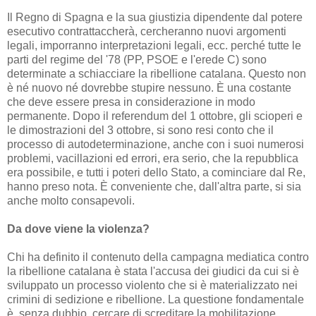
Il Regno di Spagna e la sua giustizia dipendente dal potere
esecutivo contrattaccherà, cercheranno nuovi argomenti
legali, imporranno interpretazioni legali, ecc.
perché tutte le
parti del regime del '78 (PP, PSOE e l'erede C) sono
determinate a schiacciare la ribellione catalana.
Questo non
è né nuovo né dovrebbe stupire nessuno.
È una costante
che deve essere presa in considerazione in modo
permanente.
Dopo il referendum del 1 ottobre, gli scioperi e
le dimostrazioni del 3 ottobre, si sono resi conto che il
processo di autodeterminazione, anche con i suoi numerosi
problemi, vacillazioni ed errori, era serio, che la repubblica
era possibile, e tutti i poteri dello Stato, a cominciare dal Re,
hanno preso nota.
È conveniente che, dall'altra parte, si sia
anche molto consapevoli.
Da dove viene la violenza?
Chi ha definito il contenuto della campagna mediatica contro
la ribellione catalana è stata l'accusa dei giudici da cui si è
sviluppato un processo violento che si è materializzato nei
crimini di sedizione e ribellione.
La questione fondamentale
è, senza dubbio, cercare di screditare la mobilitazione