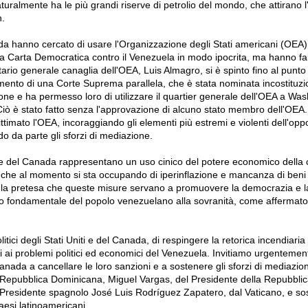
turalmente ha le più grandi riserve di petrolio del mondo, che attirano l
.
nada hanno cercato di usare l'Organizzazione degli Stati americani (OEA)
la Carta Democratica contro il Venezuela in modo ipocrita, ma hanno fal
ario generale canaglia dell'OEA, Luis Almagro, si è spinto fino al punt
mento di una Corte Suprema parallela, che è stata nominata incostituz
zione e ha permesso loro di utilizzare il quartier generale dell'OEA a
Wash
iò è stato fatto senza l'approvazione di alcuno stato membro dell'OEA.
imato l'OEA, incoraggiando gli elementi più estremi e violenti dell'opp
 da parte gli sforzi di mediazione.
e del Canada rappresentano un uso cinico del potere economico della 
che al momento si sta occupando di iperinflazione e mancanza di beni 
la pretesa che queste misure servano a promuovere la democrazia e la 
itto fondamentale del popolo venezuelano alla sovranità, come affermato 
tici degli Stati Uniti e del Canada, di respingere la retorica incendiaria 
li ai problemi politici ed economici del Venezuela.
Invitiamo urgentement
 Canada a cancellare le loro sanzioni e a sostenere gli sforzi di mediazio
lla Repubblica Dominicana, Miguel Vargas, del Presidente della Repubbl
 Presidente spagnolo José Luis Rodríguez Zapatero, dal Vaticano, e so
esi latinoamericani.