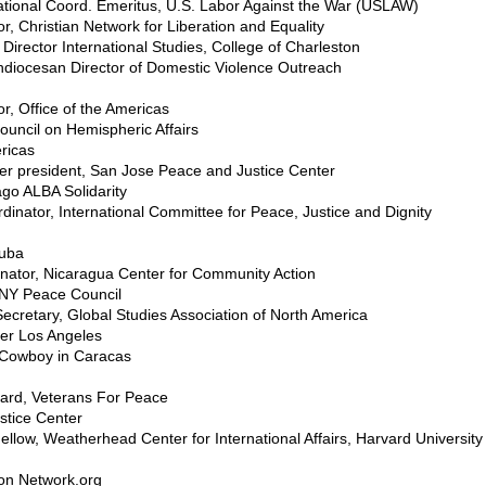
ational Coord. Emeritus, U.S. Labor Against the War (USLAW)
or, Christian Network for Liberation and Equality
Director International Studies, College of Charleston
hdiocesan Director of Domestic Violence Outreach
r, Office of the Americas
Council on Hemispheric Affairs
ricas
mer president, San Jose Peace and Justice Center
ago ALBA Solidarity
rdinator, International Committee for Peace, Justice and Dignity
Cuba
nator, Nicaragua Center for Community Action
NY Peace Council
Secretary, Global Studies Association of North America
ter Los Angeles
, Cowboy in Caracas
ard, Veterans For Peace
tice Center
ellow, Weatherhead Center for International Affairs, Harvard University
ion Network.org