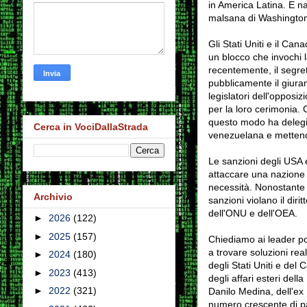
in America Latina.
E na
malsana di Washington
Gli Stati Uniti e il Ca
un blocco che invochi 
recentemente, il segret
pubblicamente il giura
legislatori dell'opposi
per la loro cerimonia.
C
questo modo ha delegitt
Cerca in VociDallaStrada
venezuelana e mettendo
Le sanzioni degli USA 
attaccare una nazione 
necessità.
Nonostante 
Archivio
sanzioni violano il dir
dell'ONU e dell'OEA.
►
2026
(122)
►
2025
(157)
Chiediamo ai leader poli
a trovare soluzioni rea
►
2024
(180)
degli Stati Uniti e del
►
2023
(413)
degli affari esteri de
►
2022
(321)
Danilo Medina, dell'ex
numero crescente di pa