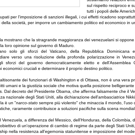
sul rispetto reciproco e su
tutti i popoli delle Americ
i per l'imposizione di sanzioni illegali, i cui effetti ricadono soprattutt
i della società, per imporre un cambiamento politico ed economico in 
la mostrano che la stragrande maggioranza dei venezuelani si oppone a
a loro opinione sul governo di Maduro.
cano solo gli sforzi del Vaticano, della Repubblica Dominicana e 
ediare verso una risoluzione della profonda polarizzazione in Venez
gli sforzi del governo democraticamente eletto e dell'Assemblea C
i economici cruciali e determinare il proprio destino politico.
 altisonante dei funzionari di Washington e di Ottawa, non è una vera 
itti umani e la giustizia sociale che motiva quella posizione belligerante 
as.
Dal decreto del Presidente Obama, che afferma falsamente che il V
za nazionale degli Stati Uniti, alla dichiarazione dell'ambasciatrice Nikk
la è un "
narco-stato
sempre più violento" che minaccia il mondo,
l'uso 
atiche, raramente contribuisce a soluzioni pacifiche sulla scena mondial
 Venezuela, a differenza del Messico, dell'Honduras, della Colombia, de
'obiettivo di un'operazione di cambio di regime da parte degli Stati Uniti
ship nella resistenza all'egemonia statunitense e imposizione del model