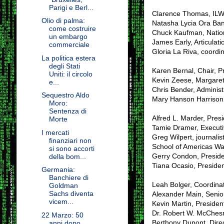
Parigi e Berl...
Clarence Thomas, ILWU
Olio di palma:
Natasha Lycia Ora Ban
come costruire
Chuck Kaufman, Nationa
un embargo
James Early, Articulat
commerciale
Gloria La Riva, coordi
La politica estera
degli Stati
Karen Bernal, Chair, P
Uniti: il circolo
Kevin Zeese, Margaret 
e...
Chris Bender, Administ
Sequestro Aldo
Mary Hanson Harrison,
Moro:
Sentenza di
Alfred L. Marder, Pres
Morte
Tamie Dramer, Executi
I mercati
Greg Wilpert, journalis
finanziari non
School of Americas Wa
si sono accorti
Gerry Condon, Presiden
della bom...
Tiana Ocasio, Preside
Germania:
Banchiere di
Leah Bolger, Coordina
Goldman
Sachs diventa
Alexander Main, Senior
vicem...
Kevin Martin, Preside
Dr. Robert W. McChesne
22 Marzo: 50
Berthony Dupont, Direc
anni dopo