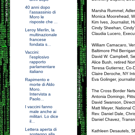
40 anni dopo
Marsha Rummel, Adlerp
l'assassinio di
Monica Moorehead, Wo
Moro le
risposte che ...
Kim Ives, Journalist, Ha
Cindy Sheehan, Cindy
Leroy Merlin, la
Claudia Lucero, Execut
multinazionale
francese
fondata s...
William Camacaro, Vene
Baltimore Phil Berrig
Vaccini:
David W. Campbell, Se
l'esplosivo
rapporto
Alice Bush, retired No
parlamentare
Teresa Gutierrez, Co-D
italiano
Claire Deroche, NY Int
Eva Golinger, journalis
Rapimento e
morte di Aldo
Moro.
The Cross Border Netw
Intervista a
Antonia Domingo, Pitt
Paolo...
David Swanson, Direct
I vaccini fanno
Matt Meyer, National C
male anche ai
Rev. Daniel Dale, Chri
militari. Lo dice
Daniel Chavez, Transna
il...
Lettera aperta di
Kathleen Desautels, SP
sostegno alla