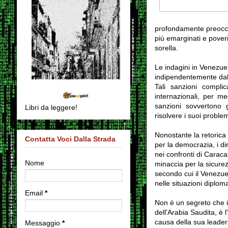
profondamente preoccupat
più emarginati e pover
sorella.
Le indagini in Venezue
indipendentemente dall
Tali sanzioni compli
internazionali, per m
sanzioni sovvertono 
Libri da leggere!
risolvere i suoi problem
Nonostante la retorica
Contatta Voci Dalla Strada
per la democrazia, i dir
nei confronti di Carac
Nome
minaccia per la sicurez
secondo cui il Venezue
nelle situazioni diplom
Email
*
Non è un segreto che il
dell'Arabia Saudita, è l
causa della sua leader
Messaggio
*