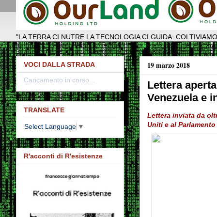
"LA TERRA CI NUTRE LA TECNOLOGIA CI GUIDA: COLTIVIAMO
19 marzo 2018
VOCI DALLA STRADA
Caricamento in corso...
Lettera aperta
Venezuela e i
TRANSLATE
Lettera inviata da ol
Uniti e al Parlament
Select Language
▼
R'acconti di R'esistenze