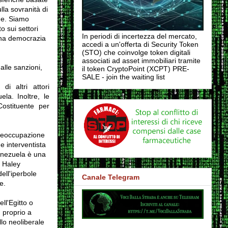
lla sovranità di
he.
Siamo
o sui settori
In periodi di incertezza del mercato,
una democrazia
accedi a un'offerta di Security Token
(STO) che coinvolge token digitali
associati ad asset immobiliari tramite
lle sanzioni,
il token CryptoPoint (XCPT) PRE-
SALE - join the waiting list
di altri attori
uela.
Inoltre, le
ostituente per
preoccupazione
e interventista
enezuela è una
i Haley
dell'iperbole
Canale Telegram
e.
ll'Egitto o
, proprio a
lo neoliberale