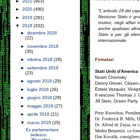
►
2021
(463)
►
2020
(490)
*L'articolo 19 del cap
Nessuno Stato o grupp
►
2019
(281)
motivo, negli affari i
▼
2018
(332)
anche qualsiasi altr
►
dicembre 2018
Stato e per gli eleme
(22)
internazionale.
►
novembre 2018
(30)
Firmatari
►
ottobre 2018
(28)
►
settembre 2018
Stati Uniti d'America
(23)
Noam Chomsky
►
agosto 2018
(29)
Danny Glover, Citizen-A
Estela Vazquez, Vicep
►
luglio 2018
(26)
Il vescovo Thomas J. G
►
giugno 2018
(28)
Jill Stein, Green Party
►
maggio 2018
(27)
Peter Knowlton, Presiden
►
aprile 2018
(21)
Dr. Frederick B. Mills, D
▼
marzo 2018
(29)
Dr. Alfred de Zayas, ex c
Ex parlamentare
Medea Benjamin, co-fond
tedesco:
Dan Kovalik, consigliere
"Bruxelles,