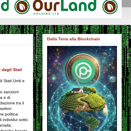
Dalla Terra alla Blockchain
 degli Stati
 Stati Uniti e
o sanzioni
la e di
iazione tra il
ettori
e politica.
i individui sotto
Canada,
sferiche basate