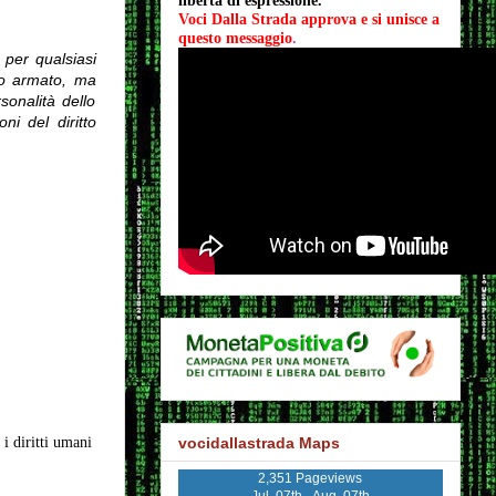
libertà di espressione.
Voci Dalla Strada approva e si unisce a 
questo messaggio
.
 per qualsiasi
nto armato, ma
sonalità dello
ni del diritto
vocidallastrada Maps
i diritti umani
2,351 Pageviews
Jul. 07th - Aug. 07th