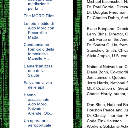
Michael Eisenscher, N
mediazione
Dr. Paul Dordal, Direct
per la ...
Dr. Douglas Friedman, 
The MORO Files
Fr. Charles Dahm, Arc
Le foto inedite di
Aldo Moro con
Blase Bonpane, Directo
Pecorelli e
Larry Birns, Director, 
Matta...
Task Force on the Ame
Condanniamo
Dr. Sharat G. Lin, for
l'omicidio della
Stansfield Smith, Chic
femminista
Alicia Jrapko, U.S. coo
Marielle F...
L’americanizzazi
National Network on 
one della
Diana Bohn, Co-coordi
$alute
Joe Jamison, Queens 
Salviamo la vita
Jerry Harris, National 
delle api!
MLK Coalition of Grea
Charlie Hardy, author
Hanno
assassinato
Aldo Moro,
Dan Shea, National Bo
Salvador
Houston Peace and Jus
Allende, Olo...
Dr. Christy Thornton, F
Un operatore
Code Pink Houston
aeroportuale
Workers Solidarity Act