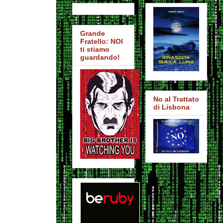
Grande
Fratello: NOI
ti stiamo
guardando!
No al Trattato
di Lisbona