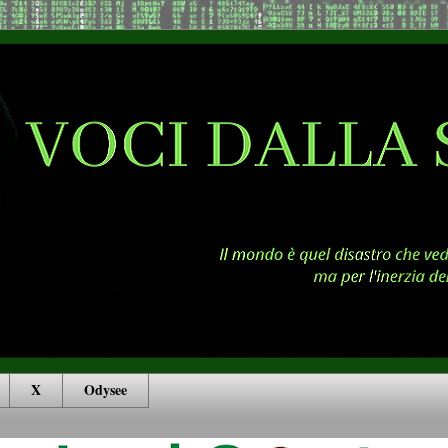
X
Odysee