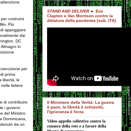
'attenzione
STAND AND DELIVER
► Eric
Clapton e Van Morrison contro la
 per costruire
dittatura della pandemia (sub. ITA)
lito.
Più
o di appoggiare
ionalmente dai
ington, DC
Almagro in
osizione
coercizione per
di prima
libertà, le
nelle lettere
e di contribuire
Il Ministero della Verità: La guerra
è pace, la libertà è schiavitù,
e i governi
l'ignoranza è forza
ne del Ministro
ica Dominicana,
Video-appello collettivo contro la 
stenuto da un
censura della rete e a favore della 