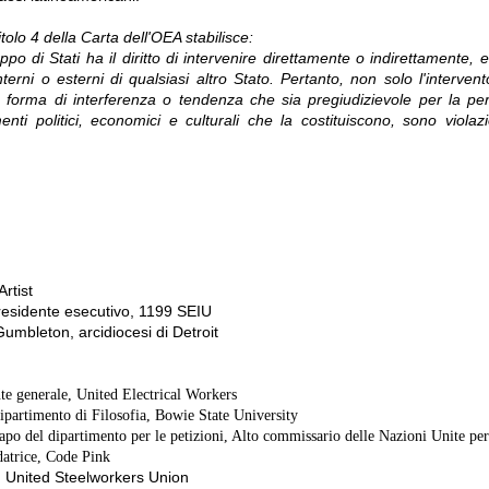
itolo 4 della Carta dell'OEA stabilisce:
o di Stati ha il diritto di intervenire direttamente o indirettamente, e
nterni o esterni di qualsiasi altro Stato.
Pertanto, non solo l'interve
a forma di interferenza o tendenza che sia pregiudizievole per la per
nti politici, economici e culturali che la costituiscono, sono violazio
rtist
residente esecutivo, 1199 SEIU
umbleton, arcidiocesi di Detroit
te generale, United Electrical Workers
ipartimento di Filosofia, Bowie State University
apo del dipartimento per le petizioni, Alto commissario delle Nazioni Unite per 
atrice, Code Pink
United Steelworkers Union
,