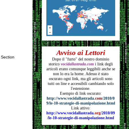
Avviso ai Lettori
 Section
Dopo il "furto" del nostro dominio
storico
vocidallastrada.com
i link degli
articoli
erano comunque leggibili anche se
non lo era la home. Adesso è stato
oscurato ogni link, ma gli articoli
sono
tutti on line e accessibili cambiando solo
l'estensione.
Esempio di link oscurato:
http://www.vocidallastrada.
com
/2010/0
9/le-10-strategie-di-manipolazione.html
Link attivo:
http://www.vocidallastrada.
org
/2010/09
/le-10-strategie-di-manipolazione.html