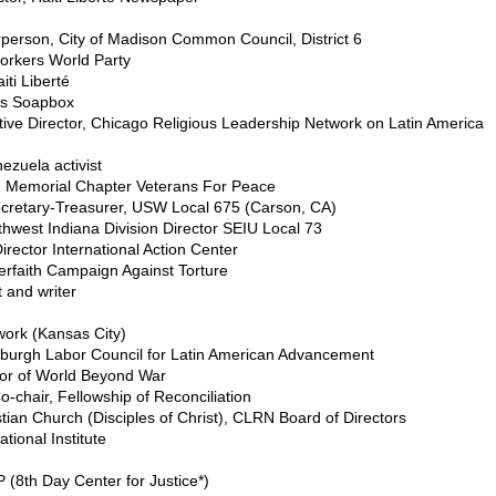
erson, City of Madison Common Council, District 6
rkers World Party
iti Liberté
’s Soapbox
ive Director, Chicago Religious Leadership Network on Latin America
zuela activist
an Memorial Chapter Veterans For Peace
cretary-Treasurer, USW Local 675 (Carson, CA)
rthwest Indiana Division Director SEIU Local 73
irector International Action Center
erfaith Campaign Against Torture
t and writer
ork (Kansas City)
sburgh Labor Council for Latin American Advancement
or of World Beyond War
o-chair, Fellowship of Reconciliation
stian Church (Disciples of Christ), CLRN Board of Directors
tional Institute
 (8th Day Center for Justice*)