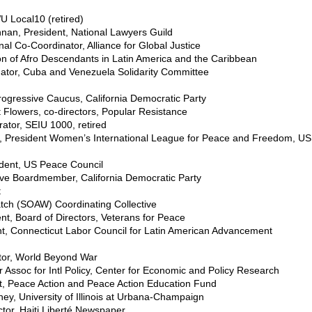
 Local10 (retired)
nan, President, National Lawyers Guild
l Co-Coordinator, Alliance for Global Justice
ion of Afro Descendants in Latin America and the Caribbean
nator, Cuba and Venezuela Solidarity Committee
rogressive Caucus, California Democratic Party
Flowers, co-directors, Popular Resistance
rator, SEIU 1000, retired
 President Women’s International League for Peace and Freedom, US
ident, US Peace Council
ve Boardmember, California Democratic Party
t
tch (SOAW) Coordinating Collective
t, Board of Directors, Veterans for Peace
nt, Connecticut Labor Council for Latin American Advancement
tor, World Beyond War
 Assoc for Intl Policy, Center for Economic and Policy Research
nt, Peace Action and Peace Action Education Fund
y, University of Illinois at Urbana-Champaign
tor, Haiti Liberté Newspaper