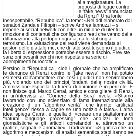
alla magistratura. La
proposta di legge contro
le “fake news” annunciata
da Renzi? Una fonte
insospettabile, “Repubblica”, la teme: «Nel ddl elaborato dai
senatori Zanda e Filippin – scrive Andrea Iannuzzi – si
impone ai social network con oltre un milione di utenti la
rimozione di contenuti che configurano reati che vanno dalla
diffamazione alla pedopornografia, dallo stalking al
terrorismo. La valutazione dei reati viene demandata ai
gestori delle piattaforme, che di fatto sostituiscono il giudice:
la libertà di espressione potrebbe essere a rischio. Previste
sanzioni pesanti per chi non rispetta una serie di
adempimenti burocratici».
Persino la “Repubblica”, cioè il giornale che ha amplificato
le denunce di Renzi contro le “fake news”, non ha potuto
esimersi dall’ammettere che così i giudici non servirebbero
più, violando uno dei principi fondanti della nostra civiltà.
Ammissione esplicita: la libertà di opinione è in pericolo. E
non finisce qui. Marco Carrai, amico e consigliere di Renzi,
in un’intervista al “Corriere della Sera” rivela: «Stiamo
lavorando con uno scienziato di fama internazionale alla
creazione di un “algoritmo verità”, che tramite “artificial
intelligence” riesca a capire se una notizia è falsa». L’altra
idea, spiega Carrai, è quella di «creare una piattaforma di
“natural language processing” che analizzi le fonti
giornalistiche e gli articoli correlandoli e, attraverso un
grafico, segnali le anomalie». Traduzione: «Significa che un
algoritmo e meccanismi di analisi semantica stabiliranno se