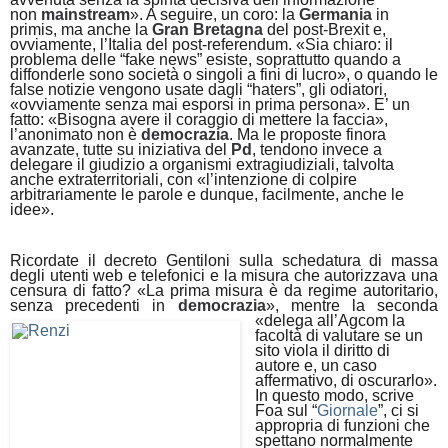
non
mainstream
». A seguire, un coro: la
Germania
in
primis, ma anche la
Gran Bretagna
del post-Brexit e,
ovviamente, l’Italia del post-referendum. «Sia chiaro: il
problema delle “fake news” esiste, soprattutto quando a
diffonderle sono società o singoli a fini di lucro», o quando le
false notizie vengono usate dagli “haters”, gli odiatori,
«ovviamente senza mai esporsi in prima persona». E’ un
fatto: «Bisogna avere il coraggio di mettere la faccia»,
l’anonimato non è
democrazia
. Ma le proposte finora
avanzate, tutte su iniziativa del
Pd
, tendono invece a
delegare il giudizio a organismi extragiudiziali, talvolta
anche extraterritoriali, con «l’intenzione di colpire
arbitrariamente le parole e dunque, facilmente, anche le
idee».
Ricordate il decreto Gentiloni sulla schedatura di massa
degli utenti web e telefonici e la misura che autorizzava una
censura di fatto? «La prima misura è da regime autoritario,
senza precedenti in
democrazia
», mentre la seconda
«delega all’Agcom la
facoltà di valutare se un
sito viola il diritto di
autore e, un caso
affermativo, di oscurarlo».
In questo modo, scrive
Foa sul “
Giornale
”, ci si
appropria di funzioni che
spettano normalmente