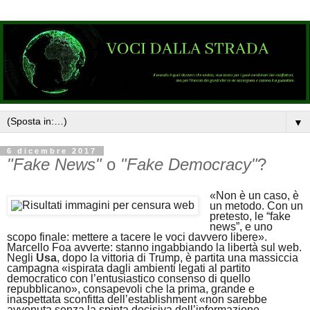
▼
6 dicembre 2017
"Fake News"
o
"Fake Democracy"
?
«Non è un caso, è
un metodo. Con un
pretesto, le “fake
news”, e uno
scopo finale: mettere a tacere le voci davvero libere».
Marcello Foa avverte: stanno ingabbiando la libertà sul web.
Negli
Usa
, dopo la vittoria di Trump, è partita una massiccia
campagna «ispirata dagli ambienti legati al partito
democratico con l’entusiastico consenso di quello
repubblicano», consapevoli che la prima, grande e
inaspettata sconfitta dell’establishment «non sarebbe
avvenuta senza la spinta decisiva dell’informazione