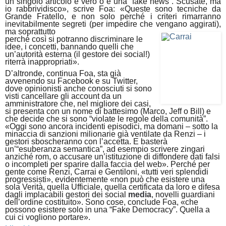
un singolo articolo è vero o è una “fake news”. Scusate, ma
io rabbrividisco», scrive Foa: «Queste sono tecniche da
Grande Fratello, e non solo perché i criteri rimarranno
inevitabilmente segreti (per impedire che vengano aggirati),
ma soprattutto
perché così si potranno discriminare le
idee, i concetti, bannando quelli che
un’autorità esterna (il gestore dei social!)
riterrà inappropriati».
D’altronde, continua Foa, sta già
avvenendo su Facebook e su Twitter,
dove opinionisti anche conosciuti si sono
visti cancellare gli account da un
amministratore che, nel migliore dei casi,
si presenta con un nome di battesimo (Marco, Jeff o Bill) e
che decide che si sono “violate le regole della comunità”.
«Oggi sono ancora incidenti episodici, ma domani – sotto la
minaccia di sanzioni milionarie già ventilate da Renzi – i
gestori sboscheranno con l’accetta. E basterà
un’“esuberanza semantica”, ad esempio scrivere zingari
anziché rom, o accusare un’istituzione di diffondere dati falsi
o incompleti per sparire dalla faccia del web». Perché per
gente come Renzi, Carrai e Gentiloni, «tutti veri splendidi
progressisti», evidentemente «non può che esistere una
sola Verità, quella Ufficiale, quella certificata da loro e difesa
dagli implacabili gestori dei social
media
, novelli guardiani
dell’ordine costituito». Sono cose, conclude Foa, «che
possono esistere solo in una “Fake Democracy”. Quella a
cui ci vogliono portare».