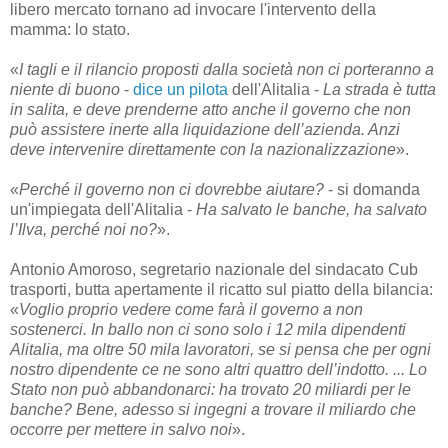
libero mercato tornano ad invocare l'intervento della
mamma: lo stato.
«
I tagli e il rilancio proposti dalla società non ci porteranno a
niente di buono
-
dice un pilota
dell'Alitalia -
La strada è tutta
in salita, e deve prenderne atto anche il governo che non
può assistere inerte alla liquidazione dell’azienda. Anzi
deve intervenire direttamente con la nazionalizzazione
».
«
Perché il governo non ci dovrebbe aiutare?
- si domanda
un'impiegata dell'Alitalia -
Ha salvato le banche, ha salvato
l’Ilva, perché noi no?
».
Antonio Amoroso, segretario nazionale del sindacato Cub
trasporti, butta apertamente il ricatto sul piatto della bilancia:
«
Voglio proprio vedere come farà il governo a non
sostenerci. In ballo non ci sono solo i 12 mila dipendenti
Alitalia, ma oltre 50 mila lavoratori, se si pensa che per ogni
nostro dipendente ce ne sono altri quattro dell’indotto. ... Lo
Stato non può abbandonarci: ha trovato 20 miliardi per le
banche? Bene, adesso si ingegni a trovare il miliardo che
occorre per mettere in salvo noi
».