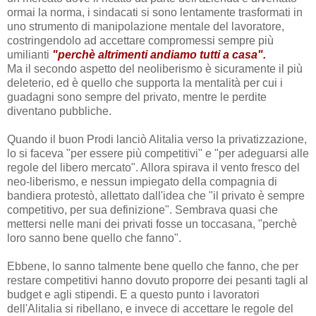
ormai la norma, i sindacati si sono lentamente trasformati in
uno strumento di manipolazione mentale del lavoratore,
costringendolo ad accettare compromessi sempre più
umilianti
"perchè altrimenti andiamo tutti a casa".
Ma il secondo aspetto del neoliberismo è sicuramente il più
deleterio, ed è quello che supporta la mentalità per cui i
guadagni sono sempre del privato, mentre le perdite
diventano pubbliche.
Quando il buon Prodi lanciò Alitalia verso la privatizzazione,
lo si faceva "per essere più competitivi" e "per adeguarsi alle
regole del libero mercato". Allora spirava il vento fresco del
neo-liberismo, e nessun impiegato della compagnia di
bandiera protestò, allettato dall'idea che "il privato è sempre
competitivo, per sua definizione". Sembrava quasi che
mettersi nelle mani dei privati fosse un toccasana, "perchè
loro sanno bene quello che fanno".
Ebbene, lo sanno talmente bene quello che fanno, che per
restare competitivi hanno dovuto proporre dei pesanti tagli al
budget e agli stipendi.
E a questo punto i lavoratori
dell'Alitalia si ribellano, e invece di accettare le regole del