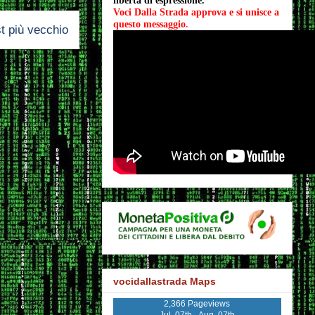
libertà di espressione.
Voci Dalla Strada approva e si unisce a 
questo messaggio
.
t più vecchio
vocidallastrada Maps
2,366 Pageviews
Jul. 07th - Aug. 07th