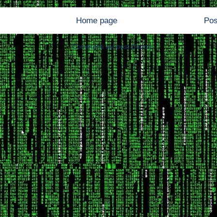
Home page
Pos
Iscriviti a:
Commenti sul post (Atom)