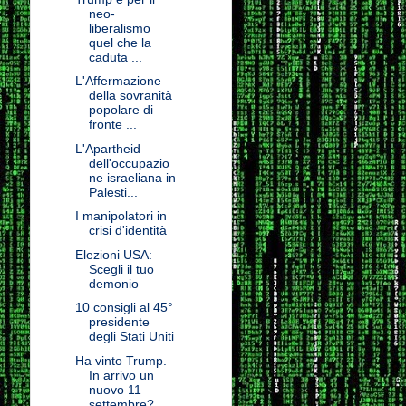
neo-
liberalismo
quel che la
caduta ...
L'Affermazione
della sovranità
popolare di
fronte ...
L'Apartheid
dell'occupazio
ne israeliana in
Palesti...
I manipolatori in
crisi d'identità
Elezioni USA:
Scegli il tuo
demonio
10 consigli al 45°
presidente
degli Stati Uniti
Ha vinto Trump.
In arrivo un
nuovo 11
settembre?