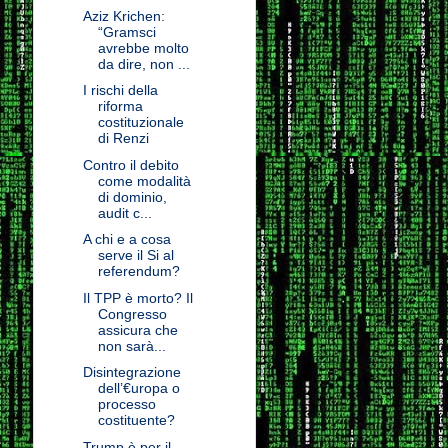
Aziz Krichen:
“Gramsci
avrebbe molto
da dire, non ...
I rischi della
riforma
costituzionale
di Renzi
Contro il debito
come modalità
di dominio,
audit c...
A chi e a cosa
serve il Si al
referendum?
Il TPP è morto? Il
Congresso
assicura che
non sarà...
Disintegrazione
dell’€uropa o
processo
costituente?
Trump è per il