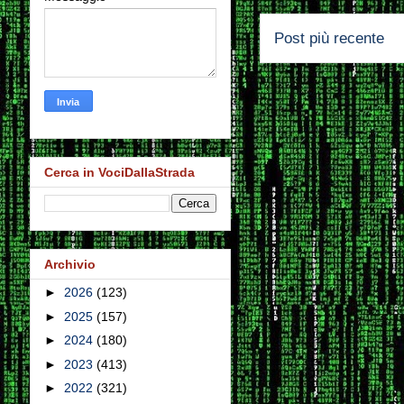
Post più recente
Cerca in VociDallaStrada
Archivio
►
2026
(123)
►
2025
(157)
►
2024
(180)
►
2023
(413)
►
2022
(321)