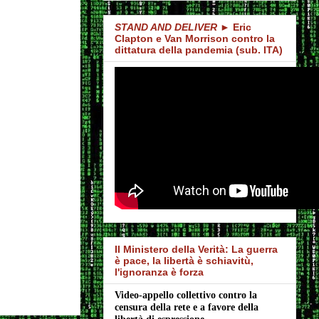
STAND AND DELIVER
► Eric
Clapton e Van Morrison contro la
dittatura della pandemia (sub. ITA)
Il Ministero della Verità: La guerra
è pace, la libertà è schiavitù,
l'ignoranza è forza
Video-appello collettivo contro la 
censura della rete e a favore della 