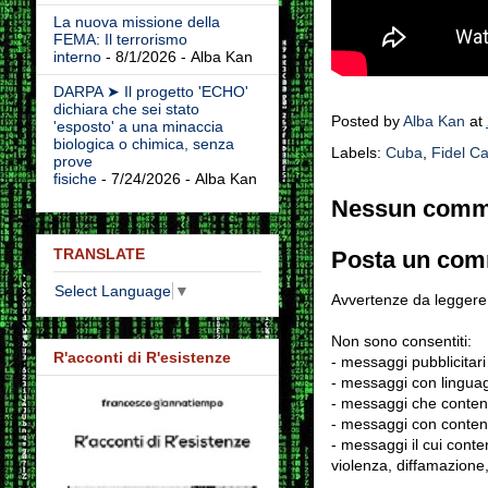
La nuova missione della
FEMA: Il terrorismo
interno
- 8/1/2026
- Alba Kan
DARPA ➤ Il progetto 'ECHO'
dichiara che sei stato
Posted by
Alba Kan
at
'esposto' a una minaccia
biologica o chimica, senza
Labels:
Cuba
,
Fidel Ca
prove
fisiche
- 7/24/2026
- Alba Kan
Nessun comm
TRANSLATE
Posta un co
Select Language
▼
Avvertenze da leggere 
Non sono consentiti:
R'acconti di R'esistenze
- messaggi pubblicitari
- messaggi con linguag
- messaggi che conten
- messaggi con contenu
- messaggi il cui conten
violenza, diffamazione,