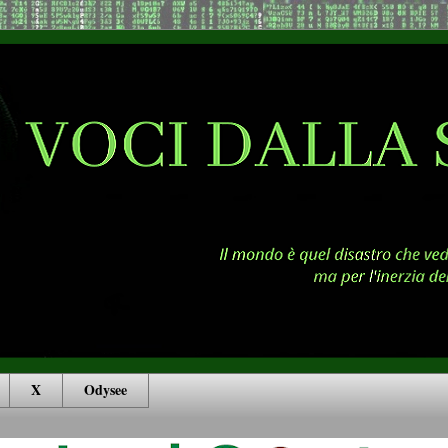
X
Odysee