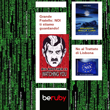
Grande
Fratello: NOI
ti stiamo
guardando!
No al Trattato
di Lisbona