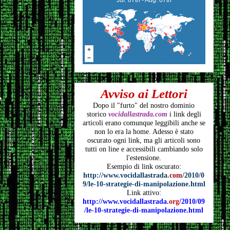
Avviso ai Lettori
Dopo il "furto" del nostro dominio
storico
vocidallastrada.com
i link degli
articoli
erano comunque leggibili anche se
non lo era la home. Adesso è stato
oscurato ogni link, ma gli articoli
sono
tutti on line e accessibili cambiando solo
l'estensione.
Esempio di link oscurato:
http://www.vocidallastrada.
com
/2010/0
9/le-10-strategie-di-manipolazione.html
Link attivo:
http://www.vocidallastrada.
org
/2010/09
/le-10-strategie-di-manipolazione.html