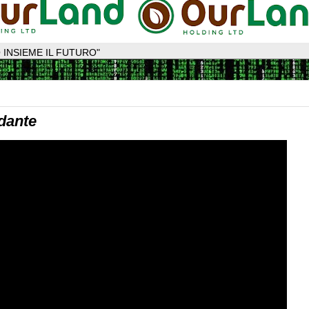
 INSIEME IL FUTURO"
dante