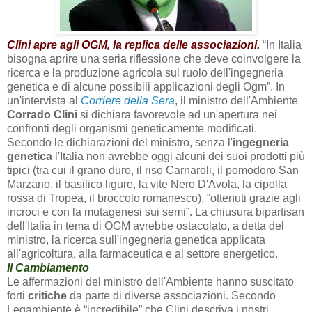
Clini apre agli OGM, la replica delle associazioni.
“In Italia
bisogna aprire una seria riflessione che deve coinvolgere la
ricerca e la produzione agricola sul ruolo dell'ingegneria
genetica e di alcune possibili applicazioni degli Ogm”. In
un'intervista al
Corriere della Sera
, il ministro dell'Ambiente
Corrado Clini
si dichiara favorevole ad un'apertura nei
confronti degli organismi geneticamente modificati.
Secondo le dichiarazioni del ministro, senza l'
ingegneria
genetica
l'Italia non avrebbe oggi alcuni dei suoi prodotti più
tipici (tra cui il grano duro, il riso Carnaroli, il pomodoro San
Marzano, il basilico ligure, la vite Nero D'Avola, la cipolla
rossa di Tropea, il broccolo romanesco), “ottenuti grazie agli
incroci e con la mutagenesi sui semi”. La chiusura bipartisan
dell'Italia in tema di OGM avrebbe ostacolato, a detta del
ministro, la ricerca sull'ingegneria genetica applicata
all'agricoltura, alla farmaceutica e al settore energetico.
Il Cambiamento
Le affermazioni del ministro dell'Ambiente hanno suscitato
forti
critiche
da parte di diverse associazioni. Secondo
Legambiente è “incredibile” che Clini descriva i nostri