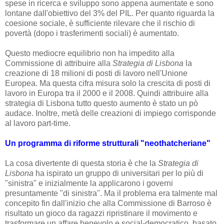
spese in ricerca e sviluppo sono appena aumentate e sono
lontane dall'obiettivo del 3% del PIL.
Per quanto riguarda la
coesione sociale, è sufficiente rilevare che il rischio di
povertà (dopo i trasferimenti sociali) è aumentato.
Questo mediocre equilibrio non ha impedito alla
Commissione di attribuire alla
Strategia di Lisbona
la
creazione di 18 milioni di posti di lavoro nell'Unione
Europea. Ma questa cifra misura solo la crescita di posti di
lavoro in Europa tra il 2000 e il 2008. Quindi attribuire alla
strategia di Lisbona tutto questo aumento è stato un pò
audace. Inoltre, metà delle creazioni di impiego corrisponde
al lavoro part-time.
Un programma di riforme strutturali "neothatcheriane"
La cosa divertente di questa storia è che la
Strategia di
Lisbona
ha ispirato un gruppo di universitari per lo più di
"sinistra" e inizialmente la applicarono i governi
presuntamente "di sinistra".
Ma il problema era talmente mal
concepito fin dall'inizio che alla Commissione di Barroso è
risultato un gioco da ragazzi ripristinare il movimento e
trasformare un affare benevolo e social-democratico, basato