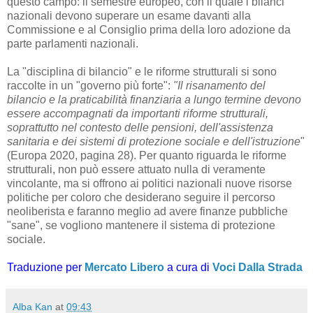
questo campo: il semestre europeo, con il quale i bilanci
nazionali devono superare un esame davanti alla
Commissione e al Consiglio prima della loro adozione da
parte parlamenti nazionali.
La "disciplina di bilancio" e le riforme strutturali si sono
raccolte in un "governo più forte":
"Il risanamento del
bilancio e la
praticabilità
finanziaria a
lungo termine
devono
essere accompagnati da importanti riforme strutturali,
soprattutto nel contesto delle pensioni, dell'assistenza
sanitaria e dei sistemi di protezione sociale e dell'istruzione
"
(Europa 2020, pagina 28).
Per quanto riguarda le riforme
strutturali, non può essere attuato nulla di veramente
vincolante, ma si offrono ai politici nazionali nuove risorse
politiche per coloro che desiderano seguire il percorso
neoliberista e faranno meglio ad avere finanze pubbliche
"sane", se vogliono mantenere il sistema di protezione
sociale.
Traduzione per
Mercato Libero
a cura di
Voci Dalla Strada
Alba Kan
at
09:43