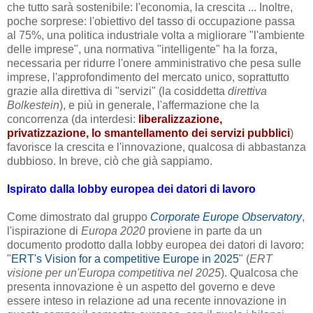
che tutto sarà sostenibile: l'economia, la crescita ... Inoltre,
poche sorprese: l'obiettivo del tasso di occupazione passa
al 75%, una politica industriale volta a migliorare "l'ambiente
delle imprese", una normativa "intelligente" ha la forza,
necessaria per ridurre l'onere amministrativo che pesa sulle
imprese, l'approfondimento del mercato unico, soprattutto
grazie alla direttiva di "servizi" (la cosiddetta
direttiva
Bolkestein
), e più in generale, l'affermazione che la
concorrenza (da interdesi:
liberalizzazione,
privatizzazione, lo smantellamento dei servizi pubblici
)
favorisce la crescita e l'innovazione, qualcosa di abbastanza
dubbioso. In breve, ciò che già sappiamo.
Ispirato
dalla
lobby
europea
dei datori di lavoro
Come dimostrato dal gruppo
Corporate Europe Observatory
,
l'ispirazione di
Europa 2020
proviene in parte da un
documento prodotto dalla lobby europea dei datori di lavoro:
"
ERT's Vision for a competitive Europe in 2025
" (
ERT
visione per un'Europa competitiva nel 2025
)
.
Qualcosa che
presenta innovazione è un aspetto del governo e deve
essere inteso in relazione ad una recente innovazione in