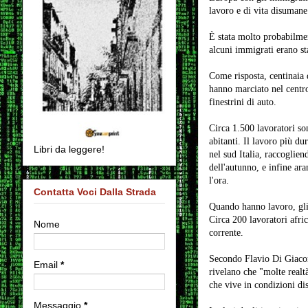
lavoro e di vita disumane
È stata molto probabilmen
alcuni immigrati erano sta
Come risposta, centinaia 
hanno marciato nel centro
finestrini di auto.
Circa 1.500 lavoratori so
abitanti. Il lavoro più du
Libri da leggere!
nel sud Italia, raccoglien
dell'autunno, e infine ar
l'ora.
Contatta Voci Dalla Strada
Quando hanno lavoro, gli 
Circa 200 lavoratori afri
Nome
corrente.
Secondo Flavio Di Giacomo
Email
*
rivelano che "molte realt
che vive in condizioni dis
Messaggio
*