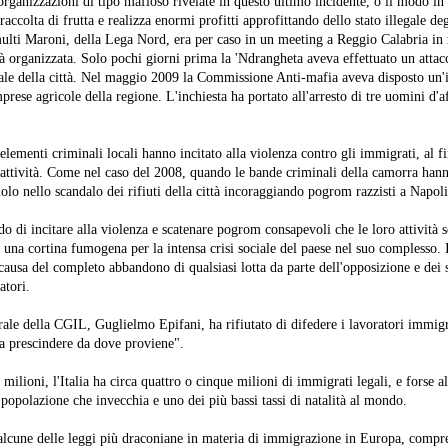
organizzazioni di tipo mafioso rivelate in questo ultimo incidente, o il modo in 
accolta di frutta e realizza enormi profitti approfittando dello stato illegale de
lti Maroni, della Lega Nord, era per caso in un meeting a Reggio Calabria in 
tà organizzata. Solo pochi giorni prima la 'Ndrangheta aveva effettuato un atta
nale della città. Nel maggio 2009 la Commissione Anti-mafia aveva disposto un'
prese agricole della regione. L'inchiesta ha portato all'arresto di tre uomini d'af
elementi criminali locali hanno incitato alla violenza contro gli immigrati, al fi
e attività. Come nel caso del 2008, quando le bande criminali della camorra hann
uolo nello scandalo dei rifiuti della città incoraggiando pogrom razzisti a Napoli
o di incitare alla violenza e scatenare pogrom consapevoli che le loro attività s
na cortina fumogena per la intensa crisi sociale del paese nel suo complesso. 
causa del completo abbandono di qualsiasi lotta da parte dell'opposizione e dei s
atori.
rale della CGIL, Guglielmo Epifani, ha rifiutato di difedere i lavoratori immigr
a prescindere da dove proviene".
ilioni, l'Italia ha circa quattro o cinque milioni di immigrati legali, e forse al
opolazione che invecchia e uno dei più bassi tassi di natalità al mondo.
alcune delle leggi più draconiane in materia di immigrazione in Europa, compre