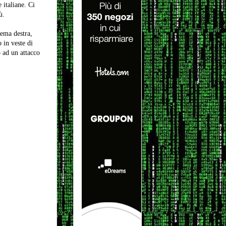
 italiane. Ci
ù.
rema destra,
o in veste di
o ad un attacco