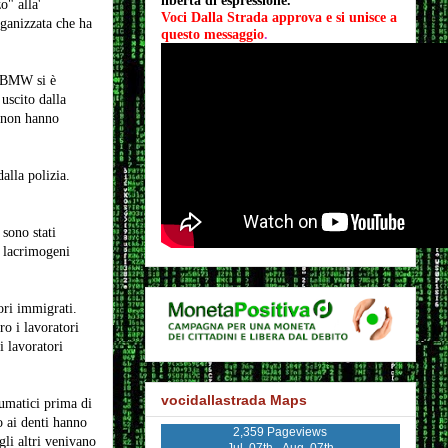
libertà di espressione.
o" alla'
Voci Dalla Strada approva e si unisce a 
rganizzata che ha
questo messaggio
.
 BMW si è
uscito dalla
i non hanno
alla polizia.
 sono stati
s lacrimogeni
ori immigrati.
ro i lavoratori
i lavoratori
vocidallastrada Maps
eumatici prima di
o ai denti hanno
2,359 Pageviews
gli altri venivano
Jul. 07th - Aug. 07th