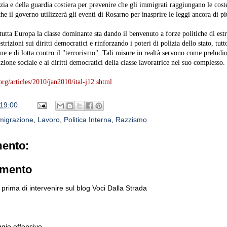
zia e della guardia costiera per prevenire che gli immigrati raggiungano le coste
che il governo utilizzerà gli eventi di Rosarno per inasprire le leggi ancora di pi
 tutta Europa la classe dominante sta dando il benvenuto a forze politiche di est
rizioni sui diritti democratici e rinforzando i poteri di polizia dello stato, tutt
ne e di lotta contro il "terrorismo". Tali misure in realtà servono come preludi
ione sociale e ai diritti democratici della classe lavoratrice nel suo complesso.
g/articles/2010/jan2010/ital-j12.shtml
19:00
migrazione
,
Lavoro
,
Politica Interna
,
Razzismo
ento:
mmento
prima di intervenire sul blog Voci Dalla Strada
gio offensivo