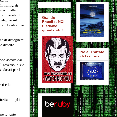
cui la
gli immigrati.
merito alla
cco dinamitardo
Grande
indagine sul
Fratello: NOI
fari locali e due
ti stiamo
guardando!
ne di distogliere
o distolto
.
No al Trattato
di Lisbona
ono accolte dal
Il governo, a sua
indacati per la
ati e ha
trettanti o più
se le vaste