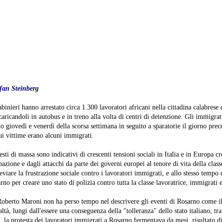
fan Steinberg
rabinieri hanno arrestato circa 1.300 lavoratori africani nella cittadina calabrese
caricandoli in autobus e in treno alla volta di centri di detenzione. Gli immigra
o giovedì e venerdì della scorsa settimana in seguito a sparatorie il giorno prec
ui vittime erano alcuni immigrati.
resti di massa sono indicativi di crescenti tensioni sociali in Italia e in Europa cre
zione e dagli attacchi da parte dei governi europei al tenore di vita della class
eviare la frustrazione sociale contro i lavoratori immigrati, e allo stesso tempo
no per creare uno stato di polizia contro tutta la classe lavoratrice, immigrati e
 Roberto Maroni non ha perso tempo nel descrivere gli eventi di Rosarno come il 
ltà, lungi dall'essere una conseguenza della "tolleranza" dello stato italiano, tra 
 la protesta dei lavoratori immigrati a Rosarno fermentava da mesi, risultato di