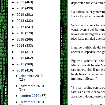
►
2021
(463)
deportati dalla città duran
►
2020
(490)
La polizia ha organizzato 
►
2019
(281)
Bari e Brindisi, prima di 
►
2018
(332)
Sabato scorso una folla ra
►
2017
(347)
ventinovenne del Burkina 
►
2016
(278)
lavoratori immigrati è sta
picchiato, gli altri due so
►
2015
(269)
►
2014
(333)
Il numero ufficiale dei fe
►
2013
(311)
ancora in ospedale con gra
►
2012
(462)
Figure di spicco dello Sta
►
2011
(368)
Ministro degli Interni Ma
saranno espulsi. Il minis
▼
2010
(416)
ha dichiarato che con la d
►
dicembre 2010
immigrati illegali ".
(28)
►
novembre 2010
"Prima l´ordine con le pol
(34)
fascista e attuale capo de
►
ottobre 2010
(37)
avrebbero dovuto essere de
►
settembre 2010