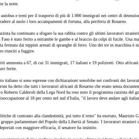
te la notte.
autobus e treni per il trasporto di più di 1.000 immigrati nei centri di detenzio
radere al suolo i loro accampamenti di fortuna, alla periferia di Rosarno.
zzista ha continuato a sfogare la sua rabbia contro gli ultimi lavoratori stranie
Faso è stato ferito a entrambe le gambe e al braccio da colpi di fucile. Una ma
ta fermata dai teppisti armati di spranghe di ferro. Uno dei tre in macchina è s
no riusciti a fuggire.
riti ammonta a 67, di cui 31 immigrati, 17 italiani e 19 poliziotti. Otto africa
vi ferite.
to italiano si sono espresse con dichiarazioni xenofobe nei confronti dei lavorato
roni ha detto che tutti i lavoratori africani di Rosarno che erano senza documen
tro Roberto Calderoli della Lega Nord ha reso noto il programma razzista del go
isoccupazione al 18 per cento nel sud d'Italia, "il lavoro deve andare agli italian
itiche di contrasto alla clandestinità, poi tutto il resto" ha esortato, Maurizio G
l gruppo parlamentare del Popolo della Libertà al Senato. I lavoratori stranieri c
portati con maggiore efficacia, il senatore ha insistito.