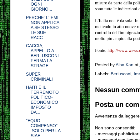
misure da parte della poli
OGNI
sono tutte le indicazioni 
GIORNO...
PERCHE' L' FMI
L'Italia non è da sola. In
NON APPLICA
mettendo in atto nuove rest
A SE STESSO
LE SUE
controllo dell'immigrazio
RACC...
molto più ampio alla posiz
CACCIA,
Fonte:
http://www.wsws.or
APPELLO A
BERLUSCONI:
FERMA LA
Posted by
Alba Kan
at
STRAGE
Labels:
Berlusconi
,
Im
SUPER
CRIMINALI
HAITI E IL
Nessun comm
TERREMOTO
POLITICO-
ECONOMICO
Posta un co
IMPOSTO
DA...
Avvertenze da leggere 
"EQUO
COMPENSO"..
Non sono consentiti:
.SOLO PER LA
- messaggi pubblicitari
SIAE
- messaggi con linguag