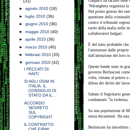
Gasparri ha taciuto sulle 
(31)
'Ndrangheta organizza la r
►
agosto 2010
(18)
Nel primo giorno dei tumu
►
luglio 2010
(36)
questione della criminali
contro il tribunale regio
►
giugno 2010
(36)
ruolo della mafia nelle im
►
maggio 2010
(40)
collaboratori bulgari.
►
aprile 2010
(36)
È del tutto probabile che 
►
marzo 2010
(45)
l'attenzione dalle propri
►
febbraio 2010
(33)
dall'attenzione del loro r
▼
gennaio 2010
(42)
Queste bande sono in grad
I PECCATI DI
governo Berlusconi come u
HAITI
volta, rimane al potere a 
SI AGLI OGM IN
difesa dei diritti dei lavor
ITALIA: IL
CONSIGLIO DI
Sabato il Segretario gene
STATO DA IL...
condannato "la violenza, 
ACCORDO
SEGRETO
Su una popolazione di 60 m
SUL
senza documenti. Ha una p
COPYRIGHT
IL CONTRATTO
Berlusconi ha introdotto 
CHE FIRMI