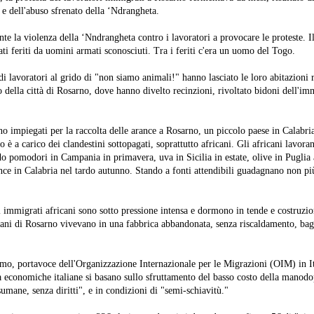
 e dell'abuso sfrenato della ‘Ndrangheta.
te la violenza della ‘Nndrangheta contro i lavoratori a provocare le proteste. I
ti feriti da uomini armati sconosciuti. Tra i feriti c'era un uomo del Togo.
di lavoratori al grido di "non siamo animali!" hanno lasciato le loro abitazioni 
 della città di Rosarno, dove hanno divelto recinzioni, rivoltato bidoni dell'im
no impiegati per la raccolta delle arance a Rosarno, un piccolo paese in Calabria
ro è a carico dei clandestini sottopagati, soprattutto africani. Gli africani lavora
do pomodori in Campania in primavera, uva in Sicilia in estate, olive in Puglia a
ance in Calabria nel tardo autunno. Stando a fonti attendibili guadagnano non pi
immigrati africani sono sotto pressione intensa e dormono in tende e costruzion
cani di Rosarno vivevano in una fabbrica abbandonata, senza riscaldamento, ba
, portavoce dell'Organizzazione Internazionale per le Migrazioni (OIM) in Ita
à economiche italiane si basano sullo sfruttamento del basso costo della manodop
umane, senza diritti", e in condizioni di "semi-schiavitù."