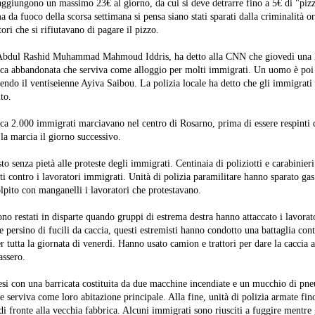
raggiungono un massimo 23€ al giorno, da cui si deve detrarre fino a 5€ di "pizz
 da fuoco della scorsa settimana si pensa siano stati sparati dalla criminalità o
tori che si rifiutavano di pagare il pizzo.
 Abdul Rashid Muhammad Mahmoud Iddris, ha detto alla CNN che giovedì una
ica abbandonata che serviva come alloggio per molti immigrati. Un uomo è poi 
endo il ventiseienne Ayiva Saibou. La polizia locale ha detto che gli immigrat
to.
rca 2.000 immigrati marciavano nel centro di Rosarno, prima di essere respinti d
la marcia il giorno successivo.
sto senza pietà alle proteste degli immigrati. Centinaia di poliziotti e carabinieri
 contro i lavoratori immigrati. Unità di polizia paramilitare hanno sparato ga
olpito con manganelli i lavoratori che protestavano.
ono restati in disparte quando gruppi di estrema destra hanno attaccato i lavorat
e persino di fucili da caccia, questi estremisti hanno condotto una battaglia cont
 tutta la giornata di venerdì. Hanno usato camion e trattori per dare la caccia a
assero.
esi con una barricata costituita da due macchine incendiate e un mucchio di pn
che serviva come loro abitazione principale. Alla fine, unità di polizia armate fin
i fronte alla vecchia fabbrica. Alcuni immigrati sono riusciti a fuggire mentre 