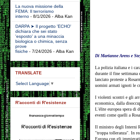
La nuova missione della
FEMA: Il terrorismo
interno
- 8/1/2026
- Alba Kan
DARPA ➤ Il progetto 'ECHO'
dichiara che sei stato
'esposto' a una minaccia
biologica o chimica, senza
prove
fisiche
- 7/24/2026
- Alba Kan
Di Marianne Arens e Ste
La polizia italiana e i ca
TRANSLATE
durante il fine settimana 
lanciato proteste a Rosarn
Select Language
▼
uomini armati ignoti le c
I violenti scontri e gli ar
R'acconti di R'esistenze
economica, dalla disoccupa
L'élite europea spera di d
eventi come quelli a Rosar
Il ministro degli Interni
"troppa tolleranza". In rea
Europa con gli immigrati,