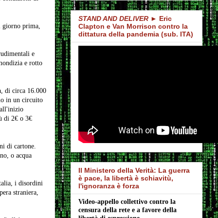
STAND AND DELIVER
► Eric
l giorno prima,
Clapton e Van Morrison contro la
dittatura della pandemia (sub. ITA)
rudimentali e
mondizia e rotto
, di circa 16.000
no in un circuito
ll'inizio
ù di 2€ o 3€
i di cartone.
gno, o acqua
Il Ministero della Verità: La guerra
è pace, la libertà è schiavitù,
lia, i disordini
l'ignoranza è forza
era straniera,
Video-appello collettivo contro la 
censura della rete e a favore della 