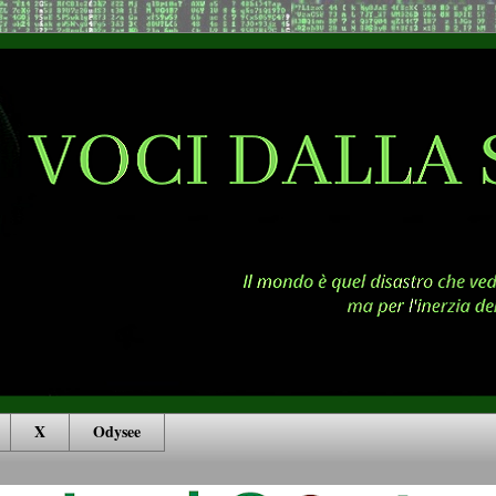
X
Odysee