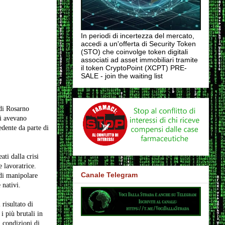
In periodi di incertezza del mercato,
accedi a un'offerta di Security Token
(STO) che coinvolge token digitali
associati ad asset immobiliari tramite
il token CryptoPoint (XCPT) PRE-
SALE - join the waiting list
 di Rosarno
ti avevano
edente da parte di
ati dalla crisi
e lavoratrice.
Canale Telegram
 di manipolare
 nativi.
risultato di
i più brutali in
 condizioni di