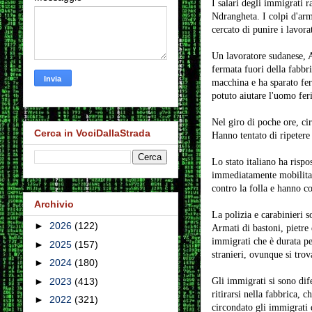
I salari degli immigrati 
Ndrangheta. I colpi d'arma
cercato di punire i lavora
Un lavoratore sudanese,
fermata fuori della fabbr
macchina e ha sparato fer
potuto aiutare l'uomo feri
Nel giro di poche ore, ci
Cerca in VociDallaStrada
Hanno tentato di ripetere 
Lo stato italiano ha rispo
immediatamente mobilitati
contro la folla e hanno c
Archivio
La polizia e carabinieri s
►
2026
(122)
Armati di bastoni, pietre 
immigrati che è durata per
►
2025
(157)
stranieri, ovunque si trov
►
2024
(180)
Gli immigrati si sono dif
►
2023
(413)
ritirarsi nella fabbrica, 
►
2022
(321)
circondato gli immigrati d