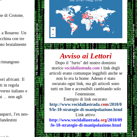
ne di Crotone,
ri a Rosarno. Un
cchina con tre
tato brutalmente
Avviso ai Lettori
ni rimangono
Dopo il "furto" del nostro dominio
storico
vocidallastrada.com
i link degli
articoli
erano comunque leggibili anche se
non lo era la home. Adesso è stato
ri africani. Il
oscurato ogni link, ma gli articoli
sono
ti in regola
tutti on line e accessibili cambiando solo
verno italiano e
l'estensione.
i ... non agli
Esempio di link oscurato:
http://www.vocidallastrada.
com
/2010/0
9/le-10-strategie-di-manipolazione.html
asparri, l'ex neo-
Link attivo:
landestini
http://www.vocidallastrada.
org
/2010/09
/le-10-strategie-di-manipolazione.html