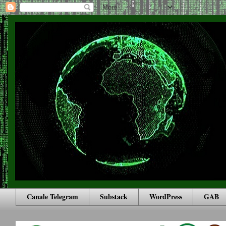
Canale Telegram
Substack
WordPress
GAB