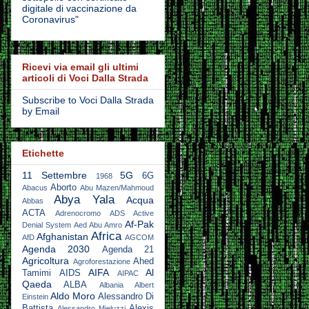
digitale di vaccinazione da
Coronavirus"
Ricevi via email gli ultimi
articoli di Voci Dalla Strada
Subscribe to Voci Dalla Strada
by Email
Etichette
11 Settembre
5G
6G
1968
Aborto
Abacus
Abu Mazen/Mahmoud
Abya Yala
Acqua
Abbas
ACTA
Adrenocromo
ADS Active
Af-Pak
Denial System
Aed Abu Amro
Africa
Afghanistan
AfD
AGCOM
Agenda 2030
Agenda 21
Agricoltura
Ahed
Agroforestazione
AIFA
Al
Tamimi
AIDS
AIPAC
Qaeda
ALBA
Albania
Albert
Aldo Moro
Alessandro Di
Einstein
Battista
Alexis
Alessandro Mieluzzi