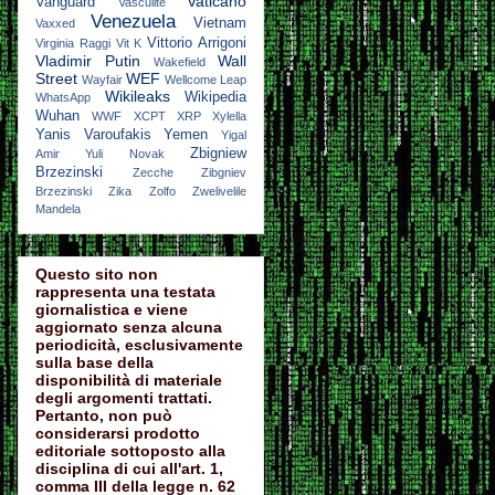
Vaticano
Vanguard
Vasculite
Venezuela
Vietnam
Vaxxed
Vittorio Arrigoni
Virginia Raggi
Vit K
Vladimir Putin
Wall
Wakefield
Street
WEF
Wayfair
Wellcome Leap
Wikileaks
Wikipedia
WhatsApp
Wuhan
WWF
XCPT
XRP
Xylella
Yanis Varoufakis
Yemen
Yigal
Zbigniew
Amir
Yuli Novak
Brzezinski
Zecche
Zibgniev
Brzezinski
Zika
Zolfo
Zwelivelile
Mandela
Questo sito non
rappresenta una testata
giornalistica e viene
aggiornato senza alcuna
periodicità, esclusivamente
sulla base della
disponibilità di materiale
degli argomenti trattati.
Pertanto, non può
considerarsi prodotto
editoriale sottoposto alla
disciplina di cui all'art. 1,
comma III della legge n. 62