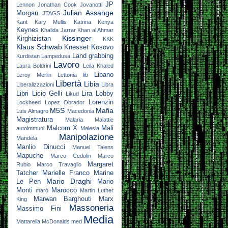
JP
Lennon
Jonathan Cook
Jovanotti
Julian Assange
Morgan
JTAGS
Kant
Kary Mullis
Katrina
Kenya
Keynes
Khalida Jarrar
Khan al Ahmar
Kissinger
Kirghizistan
KKK
Klaus Schwab
Knesset
Kosovo
Land grabbing
Kurdistan
Lampedusa
Lavoro
Laura Boldrini
Leila Khaled
Libano
Leroy Merlin
Lettonia
lib
Libertà
Libia
Liberalizzazioni
Libra
Libri
Licio Gelli
Lira
Lobby
Likud
Lorenzin
Lockheed
Lopez Obrador
M5S
Mafia
Luis Almagro
Macedonia
Magistratura
Malaria
Malattie
Malcom X
Mali
autoimmuni
Malesia
Manipolazione
Mandela
Manlio Dinucci
Manuel Talens
Mapuche
Marco Cedolin
Marco
Margaret
Rubio
Marco Travaglio
Tatcher
Marielle Franco
Marine
Mario Draghi
Le Pen
Mario
Monti
Marocco
marò
Martin Luther
Marwan Barghouti
Marx
King
Massoneria
Massimo Fini
Media
Mattarella
McDonalds
med