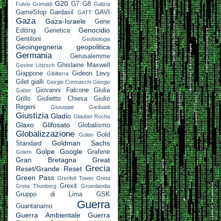
G20
G7
G8
Fulvio Grimaldi
Galizia
GameStop
Gardasil
GAVI
GATT
Gaza
Gaza-Israele
Gene
Genocidio
Editing
Genetica
Gentiloni
Geobiologia
Geoingegneria
geopolitica
Germania
Gerusalemme
Ghislaine Maxwell
Gesine Lötzsch
Giappone
Gideon Levy
Gibilterra
Gilet gialli
Giorgio Cremaschi
Giorgio
Giovanni Falcone
Giulia
Gaber
Grillo
Giulietto Chiesa
Giulio
Regeni
Giuseppe Garibaldi
Giustizia
Gladio
Glauber Rocha
Glaxo
Glifosato
Globalismo
Globalizzazione
Gold
Golan
Goldman Sachs
Standard
Golpe
Google
Grafene
Golem
Gran Bretagna
Great
Grecia
Reset/Grande Reset
Green Pass
Grenfell Tower
Greta
Grexit
Greta Thunberg
Groenlandia
Gruppo di Lima
GSK
Guerra
Guantanamo
Guerra Ambientale
Guerra