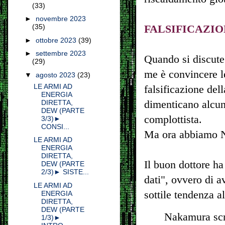
(33)
►
novembre 2023
(35)
FALSIFICAZIO
►
ottobre 2023
(39)
►
settembre 2023
Quando si discute 
(29)
me è convincere le
▼
agosto 2023
(23)
LE ARMI AD
falsificazione del
ENERGIA
dimenticano alcuni
DIRETTA,
DEW (PARTE
complottista.
3/3)►
CONSI...
Ma ora abbiamo 
LE ARMI AD
ENERGIA
DIRETTA,
Il buon dottore ha
DEW (PARTE
2/3)► SISTE...
dati", ovvero di av
LE ARMI AD
sottile tendenza a
ENERGIA
DIRETTA,
DEW (PARTE
Nakamura sc
1/3)►