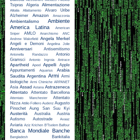
Alimentazione
Tsipras
Algeria
Alvaro Uribe
Alitalia
Allattamento
Amazon
Alzheimer
Amazzonia
Ambiente
Ambientalismo
America Latina
American
AMLO
Sniper
Anarchismo
ANC
Angela Merkel
Andrew Wakefield
Angeli e Demoni
Angelina Jolie
Anniversari
Antisemitismo
Antonio
Antonella Randazzo
Gramsci
Antonio Ingroia
Antrace
Apartheid
Appelli
Apple
Apeel
Arabia
Appuntamenti
Aquarius
Armi
Saudita
Argentina
Armi
biologiche
Armi Chimiche
ARPANET
Assad
Astrazeneca
Asia
Astana
Attentato
Attentato Barcellona
Attentato
Attentato Manchester
Nizza
Augusto
Attilio Folliero
Audenz
Pinochet
Aung San Suu Kyi
Austerità
Australia
Austria
Autismo
Autostrade
Avaaz
Aviaria
Aziz Krichen
B’Tselem
Balfour
Banca Mondiale
Banche
Bankitalia
Bangladesh