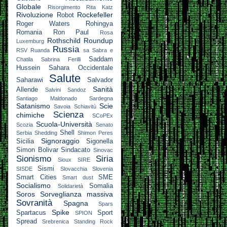
Globale
Risorgimento
Rita Katz
Rivoluzione
Rockefeller
Robot
Roger Waters
Rohingya
Romania
Ron Paul
Rosa
Rothschild
Roundup
Luxemburg
Russia
RSV
Ruanda
sa
Sabra e
Saddam
Chatila
Sabrina Ferilli
Hussein
Sahara Occidentale
Salute
Saharawi
Salvador
Sanità
Allende
Salvini
Sandoz
Santiago Maldonado
Sardegna
Satanismo
Scie
Savoia
Schiavitù
Scienza
chimiche
SCoPEx
Scuola-Università
Scozia
Senato
Shell
Serbia
Shedding
Shimon Peres
Signoraggio
Sicilia
Sigonella
Simon Bolivar
Sindacato
Sinovac
Sionismo
Siria
Sioux
SIRE
Sismi
SISDE
Slovacchia
Slovenia
Smart Cities
SME
Smart dust
Socialismo
Somalia
Solidarietà
Soros
Sorveglianza massiva
Sovranità
Spagna
Spars
Spike
Spartacus
Sport
SPION
Spread
Srebrenica
Standing Rock