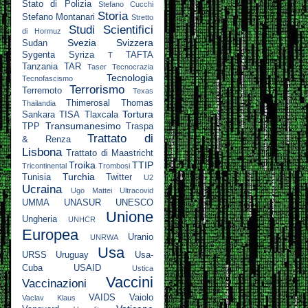
Stato di Polizia
Stefano Cucchi
Storia
Stefano Montanari
Stretto
Studi Scientifici
di Hormuz
Svezia
Svizzera
Sudan
Sygenta
Syriza
TAFTA
T
Tanzania
TAR
Taser
Tecnocrazia
Tecnologia
Tecnofascismo
Terrorismo
Terremoto
Texas
Thimerosal
Thomas
Thailandia
Tortura
Sankara
TISA
Tlaxcala
Transumanesimo
TPP
Traspa
Trattato di
& Renza
Lisbona
Trattato di Maastricht
Troika
TTIP
Tricontinental
Trombosi
Turchia
Tunisia
Twitter
U2
Ucraina
Ugo Mattei
Ultracovid
UMMA
UNASUR
UNESCO
Unione
Ungheria
UNHCR
Europea
Uranio
UNRWA
Usa
URSS
Uruguay
Usa-
Cuba
USAID
Ustica
Vaccini
Vaccinazioni
VAIDS
Vaiolo
Vaclav Klaus