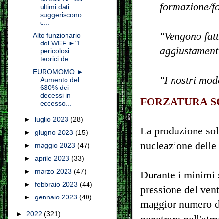
formazione/fo
ultimi dati
suggeriscono
c...
"Vengono fatt
Alto funzionario
del WEF ►"I
aggiustamenti
pericolosi
teorici de...
EUROMOMO ►
"I nostri mod
Aumento del
630% dei
decessi in
FORZATURA S
eccesso...
►
luglio 2023
(28)
La produzione sol
►
giugno 2023
(15)
nucleazione delle
►
maggio 2023
(47)
►
aprile 2023
(33)
►
marzo 2023
(47)
Durante i minimi s
►
febbraio 2023
(44)
pressione del vent
►
gennaio 2023
(40)
maggior numero di
►
2022
(321)
penetrare nell'atm