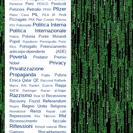
Perù
Pesticidi
Pertosse
PESCO
Pfizer
Petrolio
Petizioni
PFAS
PIL
Piano Casa
PILA IR
Pirelli
Pizzagate
PKK
Plan Condor
Plasma
Politica Interna
POI
Poliomelite
Politica Internazionale
Polonia
Ponte Morandi
Polizia
Popoli
Populismo
Pornografia
Porto
Portogallo
Potenziamento
Rico
anticorpo-dipendente (ADE)
Povertà
Predator
Premio
Privacy
Nobel
Privatizzazione
Propaganda
Pulizia
Puglia
Etnica
Qatar
QE
Racconti
Raffaele
Raqqa
Marra
RAI
Ranieri Guerra
RATM
Ratzinger
Razan al-Najjar
Razzismo
Recessione
Real ID
Referendum
Recovery Found
Regno Unito
Religione
Regno
Renzi
Remdesivir
Repair café
Rfid
Repressione
Rex Tillerson
Riconoscimento facciale
Riflessioni
Rino
Rimedi naturali
Riscaldamento
Gaetano