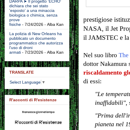
DARPA ➤ Il progetto 'ECHO'
dichiara che sei stato
'esposto' a una minaccia
biologica o chimica, senza
prestigiose istitu
prove
fisiche
- 7/24/2026
- Alba Kan
NASA, il Jet Prop
La polizia di New Orleans ha
il JAMSTEC e la
pubblicato un documento
programmatico che autorizza
l'uso di droni
armati
- 7/23/2026
- Alba Kan
Nel suo libro
The
dottor Nakamura 
riscaldamento glo
TRANSLATE
di essi:
Select Language
▼
"Le temperatu
R'acconti di R'esistenze
inaffidabili"
,
"Prima dell'in
pianeta nel 1