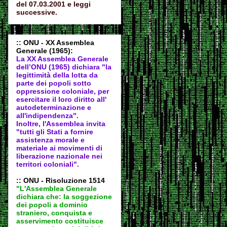
del 07.03.2001 e leggi
successive.
:: ONU - XX Assemblea
Generale (1965):
La XX Assemblea Generale
dell’ONU (1965) dichiara "la
legittimità della lotta da
parte dei popoli sotto
oppressione coloniale, per
esercitare il loro diritto all'
autodeter
minazione e
all'indipendenza".
Inoltre, l'Assemblea invita
"tutti gli Stati a fornire
assistenza morale e
materiale ai movimenti di
liberazione nazionale nei
territori coloniali".
:: ONU - Risoluzione 1514
"L'Assemblea Generale
dichiara che: la soggezione
dei popoli a dominio
straniero, conquista e
asservimento costituisce