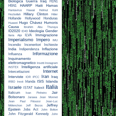
Biologica
Guerra Iraq
H1N1
HAARP
Haiti
Hamas
H5N1
Hantavirus
Hawaii
Helmut Kohl
Hillary Clinton
Hezbollah
Hitler
Hollande
Hollywood
Honduras
Hugo Chávez
Humoris
Huawei
Causa
Ibrahim Abu Thuraya
ID2020
Ideologia Gender
ID4D
Immigrazione
ILVA
Ilaria Alpi
Imperialismo
Impero
IMU
Incendio
Inceneritori
Inchieste
India
Inflazione
Indipendenza
Informazione
Influenza
Inquinamento
elettromagnetico
Insetti
Instagram
Intelligenza artificiale
INSTEX
Internet
Intercettazioni
Iran
Interviste
Iraq
IOR
IPCC
ISIS
Islanda
Irlanda
IRBO
Irexit
Italia
Israele
ISTAT
Italexit
Jair
Italicum
Ivan Pinheiro
Bolsonaro
Jarawa
Jean Monnet
Jean Paul Fitoussi
Jean-Luc
Jeffrey
Mélenchon
Jeff Bezos
Epstein
Jobs Act
John Bolton
John Fitzgerald Kennedy
John