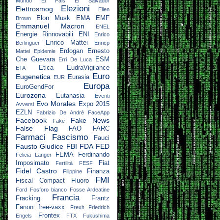
Mundo
El Pais
El Salvador
Elezioni
Elettrosmog
Ellen
Elon Musk
EMA
EMF
Brown
Emmanuel Macron
ENEL
Energie Rinnovabili
ENI
Enrico
Enrico Mattei
Berlinguer
Enricp
Erdogan
Ernesto
Mattei
Epidemie
Che Guevara
ESM
Erri De Luca
Etica
EudraVigilance
ETA
Euro
Eugenetica
Eurasia
EUR
Europa
EuroGendFor
Eurozona
Eutanasia
Eventi
Evo Morales
Expo 2015
Avversi
EZLN
Fabrizio De André
FaceApp
Facebook
Fake News
Fake
False Flag
FAO
FARC
Farmaci
Fascismo
Fauci
Fausto Giudice
FBI
FDA
FED
FEMA
Ferdinando
Felicia Langer
Imposimato
Fiat
Fertilità
FESF
Fidel Castro
Finanza
Filippine
FMI
Fiscal Compact
Fluoro
Ford
Fosforo bianco
Fosse Ardeatine
Francia
Fracking
Frantz
Fanon
free-vaxx
Frexit
Friedrich
Frontex
Engels
FTX
Fukushima