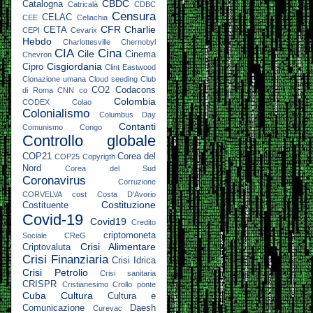
CBDC
Catalogna
Catricalà
CDBC
Censura
CELAC
CEE
Celiachia
CFR
Charlie
CETA
CEPI
Cevarix
Hebdo
Charlottesville
Chernobyl
CIA
Cina
Cile
Cinema
Chevron
Cisgiordania
Cipro
Clint Eastwood
Clonazione umana
Cloud seeding
Club
CO2
Codacons
di Roma
CNN
co
Colombia
CODEX
Colao
Colonialismo
Columbus Day
Contanti
Comunismo
Congo
Controllo globale
COP21
Corea del
COP25
Copyrigth
Nord
Corea del Sud
Coronavirus
Corruzione
CORVELVA
cost
Costa D'Avorio
Costituzione
Costituente
Covid-19
Covid19
Credito
criptomoneta
Sociale
CReG
Crisi Alimentare
Criptovaluta
Crisi Finanziaria
Crisi Idrica
Crisi Petrolio
Crisi sanitaria
CRISPR
Cristianesimo
Crollo ponte
Cuba
Cultura
Cultura e
Comunicazione
Daesh
Curevac