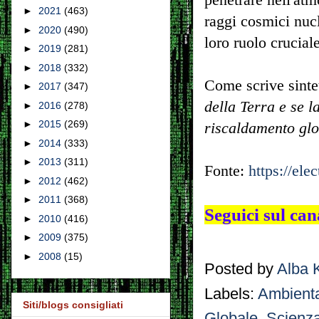
►
2021
(463)
raggi cosmici nucl
►
2020
(490)
loro ruolo crucial
►
2019
(281)
►
2018
(332)
Come scrive sint
►
2017
(347)
della Terra e se 
►
2016
(278)
►
2015
(269)
riscaldamento glo
►
2014
(333)
►
2013
(311)
Fonte:
https://ele
►
2012
(462)
►
2011
(368)
Seguici sul ca
►
2010
(416)
►
2009
(375)
►
2008
(15)
Posted by
Alba 
Labels:
Ambient
Siti/blogs consigliati
Globale
,
Scienz