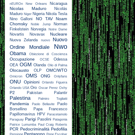
Nicaragua
nEUROn
New Orleans
Nicolas Maduro
Nicolás
Maduro
Nigeria
Nikola Tesla
Niger
NO TAV
Noam
Nino Galloni
Chomsky
Norman
Noble Jump
Finkelstein
Norvegia
Notre Dame
Nucleare
Novartis
Novavax
Nuovo
Nuova Zelanda
nuovo
Nwo
Ordine Mondiale
Obama
Obiezione di Coscienza
Occupazione
Odessa
OCSE
OGM
OEA
Olanda
Olio di Palma
Olocausto
OMC/WTO
OLP
OMS
ONG
Omicron
Onlyfans
ONU
Opinioni
Orlando Figuera
Oro
Orlando USA
Oscar Perez
Oxhy
P2
Pakistan
Palantir
Palestina
Palmiro Togliatti
Pandemia
Paolo
Paolo Bellavite
Borsellino
Papa Francesco
Papillomavirus HPV
Paracetamolo
Parigi
Pasolini
Paraguay
Patagonia
Patrice Lumumba
Paul Craig Roberts
PCR
Pedocriminalità
Pedofilia
Pentagono
Pensione
Pepe Escobar