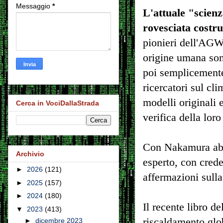
Messaggio
*
L'attuale "scien
rovesciata costru
pionieri dell'AGW
origine umana son
poi semplicemente 
ricercatori sul cli
modelli originali 
Cerca in VociDallaStrada
verifica della loro
Con Nakamura abbi
Archivio
esperto, con crede
►
2026
(121)
affermazioni sulla
►
2025
(157)
►
2024
(180)
Il recente libro d
▼
2023
(413)
riscaldamento globa
►
dicembre 2023