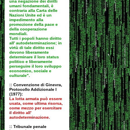
una negazione dei diritti
umani fondamentali, è
contraria alla Carta delle
Nazioni Unite ed è un
impedimento alla
promozione della pace e
della cooperazione
mondiali.
Tutti i popoli hanno diritto
all' autodeter
minazione; in
virtù di tale diritto essi
devono liberamente
determinare il loro status
politico e liberamente
perseguire il loro sviluppo
economico, sociale e
culturale".
:: Convenzione di Ginevra,
Protocollo Addizionale I
(1977):
La lotta armata può essere
usata, come ultima risorsa,
come mezzo per esercitare
il diritto all'
autodeter
minazione.
:: Tribunale penale