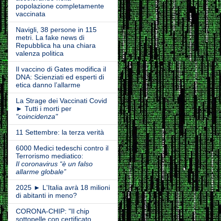
popolazione completamente
vaccinata
Navigli, 38 persone in 115
metri. La fake news di
Repubblica ha una chiara
valenza politica
Il vaccino di Gates modifica il
DNA: Scienziati ed esperti di
etica danno l’allarme
La Strage dei Vaccinati Covid
► Tutti i morti per
"coincidenza"
11 Settembre: la terza verità
6000 Medici tedeschi contro il
Terrorismo mediatico:
Il coronavirus “è un falso
allarme globale”
2025 ► L'Italia avrà 18 milioni
di abitanti in meno?
CORONA-CHIP: "Il chip
sottopelle con certificato