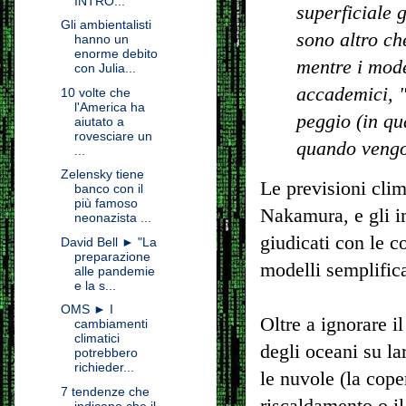
INTRO...
superficiale 
Gli ambientalisti
sono altro ch
hanno un
enorme debito
mentre i model
con Julia...
accademici, "
10 volte che
l'America ha
peggio (in qu
aiutato a
rovesciare un
quando vengon
...
Zelensky tiene
Le previsioni cli
banco con il
più famoso
Nakamura, e gli i
neonazista ...
giudicati con le c
David Bell ► "La
preparazione
modelli semplific
alle pandemie
e la s...
OMS ► I
Oltre a ignorare i
cambiamenti
climatici
degli oceani su la
potrebbero
richieder...
le nuvole (la cope
7 tendenze che
riscaldamento o il
indicano che il