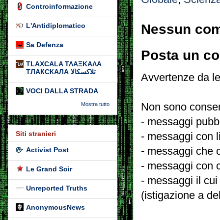
Controinformazione
Nessun co
L'Antidiplomatico
Sa Defenza
Posta un c
TLAXCALA ΤΛΑΞΚΑΛΑ
ТЛАКСКАЛА تلاكسكالا
Avvertenze da le
VOCI DALLA STRADA
Non sono consent
Mostra tutto
- messaggi pubbli
Siti stranieri
- messaggi con l
- messaggi che c
Activist Post
- messaggi con c
Le Grand Soir
- messaggi il cui
Unreported Truths
(istigazione a de
AnonymousNews