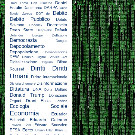
Daniel
Dalai Lama
Dan Olmsted
Estulin
DARPA
Danimarca
David
Debito
Davos
Bowie
DDT
de
Debito Pubblico
Debito
Decrescita
Sovrano
Decodex
Deep State
Default
DeepFake
Defender Europe
Deflazione
Democrazia
Dengue
Depopolamento
Depopolazione
Desaparecidos
DEW
Dhakka
Digital Service Act
Digitalizzazione
Dilma
Digiuno
Diritti
Diritti
Roussef
Umani
Diritto Internazionale
Disinformazione
Disforia di genere
Dittatura
DNA
Dollaro
Doha
Donald Trump
Donazione
Droni
Organi
Ebola
Echelon
Ecologia Sociale
Economia
Ecuador
Eduardo Galeano
Editoriali
Edward Snowden
Edward Said
Egitto
EFSA
Ehsan Ullah Khan
El