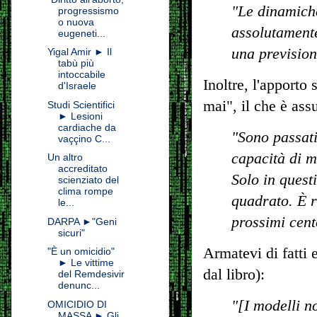
"Le dinamiche
progressismo
o nuova
assolutamente
eugeneti...
una prevision
Yigal Amir ► Il
tabù più
intoccabile
Inoltre, l'apport
d'Israele
mai", il che è ass
Studi Scientifici
► Lesioni
cardiache da
"Sono passati
vaççino C...
capacità di m
Un altro
accreditato
Solo in quest
scienziato del
clima rompe
quadrato. È r
le...
prossimi cent
DARPA ►"Geni
sicuri"
Armatevi di fatti e
"È un omicidio"
► Le vittime
dal libro):
del Remdesivir
denunc...
"[I modelli 
OMICIDIO DI
MASSA ► Gli