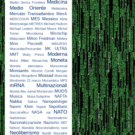
Medicina
Medici Senza Frontiere
Medio Oriente
Melatonina
Mercato Transatlantico
Merck
MES
Messico
MERCOSUR
Meta
Metereologia
METREX
Michael Hudson
Michael Ledeen
Michael Moore
Michel
Microchip
Temer
Microbioma
Milton Friedman
Midazolam
Minibot
Mino Pecorelli
MINURSO
MK ULTRA
Miocardite/Pericardite
Moderna
MMT
Moby Prince
Moneta
Moira Millan
Monarchia
Moneta alternativa
Monoclonali
Monsanto
Moreno Corelli
Morgan
Mossad
Stanley
Morgellons
Motorola
Movimento 22 marzo
Mozambico
MPS
mRNA
Multinazionali
MUOS
Mumia Abu-Jamal
Munduruku
Musica
NAFTA
Mutui-Subprime
Nakba
Nanopatologie
Naksa
Naomi Klein
Napolitano
Napoli
NATO
NASA
Narcotraffico
nat
Nattokinasi
Nazionalismo
Nazionalizzazione
Nazismo
NBT
Nelson Mandela
Neocolonialismo
neol
Neoliberismo
Nestlé
Neuralink