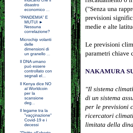
disastro
("Senza una rappr
economico ...
previsioni signifi
“PANDEMIA” E
MUTUI ►
medie e alte latitu
Nessuna
correlazione?
Microchip volanti
Le previsioni clim
delle
dimensioni di
parametri chiave
un granello ...
Il DNA umano
può essere
NAKAMURA SU
controllato con
segnali el...
Il Kenya dice NO
"Il sistema clima
al Worldcoin
per la
di un sistema assu
scansione
deg...
per le previsioni 
Il legame tra la
ricercatori clima
"vaççinazione"
Covid-19 e i
limitata della dina
decessi
"Diritto all'aborto,