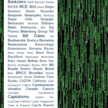
Banksters
BASF
Bassem Tamimi
BCE
BDS
BAYER
Belgio
Beirut
Benetton
Benito Mussolini
Benjamin Netanyahu
Benlysta
Beppe Grillo
Bergoglio
Berlusconi
Bibbiano
Bertinotti
Biden
Bielorussia
Big
Bifo
Bilderberg Group
Pharma
Bill
Bill Gates
Clinton
bio
Biodiversità
Biometria
Bioetica
Biosicurezza
Biotecnologia
Bioterrorismo
Birmania
Bitcoin
Black Rock
Black Panter Party
BlackRock
Blackwater
Blockchain
Bolivia
Boko Haram
Bono Vox
BR
Boshra Al-Maqtari
Boston
BPVI
Brasile
Brexit
Bretton Woods
BRICS
Bruxelles
Briar
Bukele
Burkina Faso
Bundeswehr
Burioni
Byoblu
CADTM
California
Calin
Cambiamento
Georgescu
Calle13
climatico
Canada
Cancro
Cannabis
Cannibalismo
Capitalismo
Carbon Tax
CariChieti
CARIGE
Carles Puigdemont
Caschi Bianchi
Carte di Panama