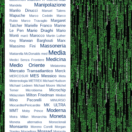
Manipolazione
Mandela
Manlio Dinucci
Manuel Talens
Mapuche
Marco Cedolin
Marco
Margaret
Rubio
Marco Travaglio
Tatcher
Marielle Franco
Marine
Mario Draghi
Le Pen
Mario
Monti
Marocco
marò
Martin Luther
Marwan Barghouti
Marx
King
Massoneria
Massimo Fini
Media
Mattarella
McDonalds
med
Medicina
Medici Senza Frontiere
Medio Oriente
Melatonina
Mercato Transatlantico
Merck
MES
Messico
MERCOSUR
Meta
Metereologia
METREX
Michael Hudson
Michael Ledeen
Michael Moore
Michel
Microchip
Temer
Microbioma
Milton Friedman
Midazolam
Minibot
Mino Pecorelli
MINURSO
MK ULTRA
Miocardite/Pericardite
Moderna
MMT
Moby Prince
Moneta
Moira Millan
Monarchia
Moneta alternativa
Monoclonali
Monsanto
Moreno Corelli
Morgan
Mossad
Stanley
Morgellons
Motorola