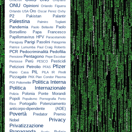
Omicron
Onlyfans
ONU
Opinioni
Orlando Figuera
Oro
Orlando USA
Oscar Perez
Oxhy
P2
Pakistan
Palantir
Palestina
Palmiro Togliatti
Pandemia
Paolo
Paolo Bellavite
Borsellino
Papa Francesco
Papillomavirus HPV
Paracetamolo
Parigi
Pasolini
Paraguay
Patagonia
Patrice Lumumba
Paul Craig Roberts
PCR
Pedocriminalità
Pedofilia
Pentagono
Pensione
Pepe Escobar
Perù
Pesticidi
Pertosse
PESCO
Pfizer
Petrolio
Petizioni
PFAS
PIL
Piano Casa
PILA IR
Pirelli
Pizzagate
PKK
Plan Condor
Plasma
Politica Interna
POI
Poliomelite
Politica Internazionale
Polonia
Ponte Morandi
Polizia
Popoli
Populismo
Pornografia
Porto
Portogallo
Potenziamento
Rico
anticorpo-dipendente (ADE)
Povertà
Predator
Premio
Privacy
Nobel
Privatizzazione
Propaganda