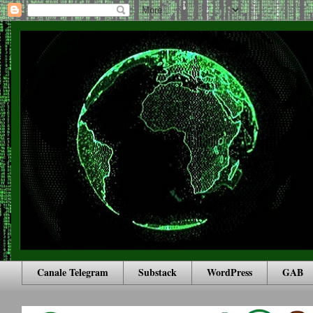
Canale Telegram
Substack
WordPress
GAB