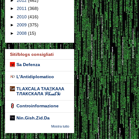
►
2012
(462)
►
2011
(368)
►
2010
(416)
►
2009
(375)
►
2008
(15)
Siti/blogs consigliati
Sa Defenza
L'Antidiplomatico
TLAXCALA ΤΛΑΞΚΑΛΑ
ТЛАКСКАЛА تلاكسكالا
Controinformazione
Nin.Gish.Zid.Da
Mostra tutto