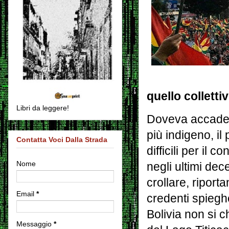
quello collettiv
Libri da leggere!
Doveva accadere
più indigeno, il
Contatta Voci Dalla Strada
difficili per il 
Nome
negli ultimi de
crollare, riporta
Email
*
credenti spiegh
Bolivia non si 
Messaggio
*