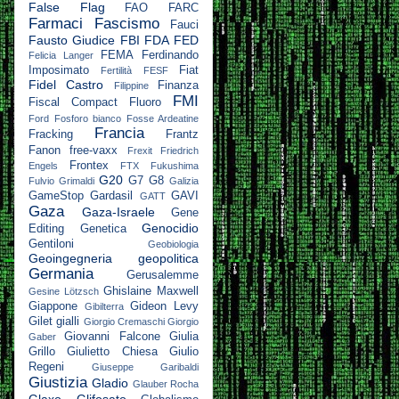
False Flag
FAO
FARC
Farmaci
Fascismo
Fauci
Fausto Giudice
FBI
FDA
FED
FEMA
Ferdinando
Felicia Langer
Imposimato
Fiat
Fertilità
FESF
Fidel Castro
Finanza
Filippine
FMI
Fiscal Compact
Fluoro
Ford
Fosforo bianco
Fosse Ardeatine
Francia
Fracking
Frantz
Fanon
free-vaxx
Frexit
Friedrich
Frontex
Engels
FTX
Fukushima
G20
G7
G8
Fulvio Grimaldi
Galizia
GameStop
Gardasil
GAVI
GATT
Gaza
Gaza-Israele
Gene
Genocidio
Editing
Genetica
Gentiloni
Geobiologia
Geoingegneria
geopolitica
Germania
Gerusalemme
Ghislaine Maxwell
Gesine Lötzsch
Giappone
Gideon Levy
Gibilterra
Gilet gialli
Giorgio Cremaschi
Giorgio
Giovanni Falcone
Giulia
Gaber
Grillo
Giulietto Chiesa
Giulio
Regeni
Giuseppe Garibaldi
Giustizia
Gladio
Glauber Rocha