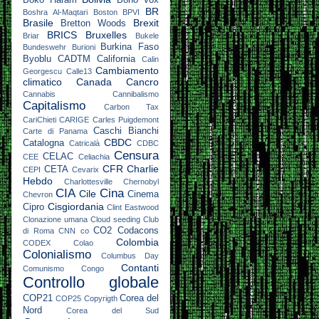
Boko Haram
Bono Vox
BR
Boshra Al-Maqtari
Boston
BPVI
Brasile
Brexit
Bretton Woods
BRICS
Bruxelles
Briar
Bukele
Burkina Faso
Bundeswehr
Burioni
Byoblu
CADTM
California
Calin
Cambiamento
Georgescu
Calle13
climatico
Canada
Cancro
Cannabis
Cannibalismo
Capitalismo
Carbon Tax
CariChieti
CARIGE
Carles Puigdemont
Caschi Bianchi
Carte di Panama
CBDC
Catalogna
Catricalà
CDBC
Censura
CELAC
CEE
Celiachia
CFR
Charlie
CETA
CEPI
Cevarix
Hebdo
Charlottesville
Chernobyl
CIA
Cina
Cile
Cinema
Chevron
Cisgiordania
Cipro
Clint Eastwood
Clonazione umana
Cloud seeding
Club
CO2
Codacons
di Roma
CNN
co
Colombia
CODEX
Colao
Colonialismo
Columbus Day
Contanti
Comunismo
Congo
Controllo globale
COP21
Corea del
COP25
Copyrigth
Nord
Corea del Sud