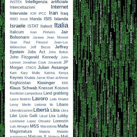
Intelligenza artificiale
INSTEX
Internet
Intercettazioni
Iran
Interviste
Iraq
IOR
IPCC
ISIS
Islanda
Irlanda
IRBO
Irexit
Italia
Israele
ISTAT
Italexit
Jair
Italicum
Ivan Pinheiro
Bolsonaro
Jarawa
Jean Monnet
Jean Paul Fitoussi
Jean-Luc
Jeffrey
Mélenchon
Jeff Bezos
Epstein
Jobs Act
John Bolton
John Fitzgerald Kennedy
John
JP
Lennon
Jonathan Cook
Jovanotti
Julian Assange
Morgan
JTAGS
Kant
Kary Mullis
Katrina
Kenya
Keynes
Khalida Jarrar
Khan al Ahmar
Kissinger
Kirghizistan
KKK
Klaus Schwab
Knesset
Kosovo
Land grabbing
Kurdistan
Lampedusa
Lavoro
Laura Boldrini
Leila Khaled
Libano
Leroy Merlin
Lettonia
lib
Libertà
Libia
Liberalizzazioni
Libra
Libri
Licio Gelli
Lira
Lobby
Likud
Lorenzin
Lockheed
Lopez Obrador
M5S
Mafia
Luis Almagro
Macedonia
Magistratura
Malaria
Malattie
Malcom X
Mali
autoimmuni
Malesia