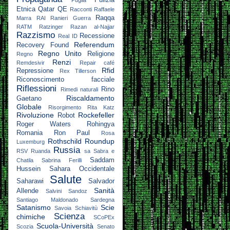
Pulizia
Puglia
Etnica
Qatar
QE
Racconti
Raffaele
Raqqa
Marra
RAI
Ranieri Guerra
RATM
Ratzinger
Razan al-Najjar
Razzismo
Recessione
Real ID
Referendum
Recovery Found
Regno Unito
Religione
Regno
Renzi
Remdesivir
Repair café
Rfid
Repressione
Rex Tillerson
Riconoscimento facciale
Riflessioni
Rino
Rimedi naturali
Riscaldamento
Gaetano
Globale
Risorgimento
Rita Katz
Rivoluzione
Rockefeller
Robot
Roger Waters
Rohingya
Romania
Ron Paul
Rosa
Rothschild
Roundup
Luxemburg
Russia
RSV
Ruanda
sa
Sabra e
Saddam
Chatila
Sabrina Ferilli
Hussein
Sahara Occidentale
Salute
Saharawi
Salvador
Sanità
Allende
Salvini
Sandoz
Santiago Maldonado
Sardegna
Satanismo
Scie
Savoia
Schiavitù
Scienza
chimiche
SCoPEx
Scuola-Università
Scozia
Senato