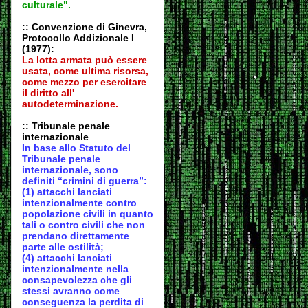
culturale".
:: Convenzione di Ginevra,
Protocollo Addizionale I
(1977):
La lotta armata può essere
usata, come ultima risorsa,
come mezzo per esercitare
il diritto all'
autodeter
minazione.
:: Tribunale penale
internazionale
In base allo Statuto del
Tribunale penale
internazionale, sono
definiti “crimini di guerra”:
(1) attacchi lanciati
intenzionalmente contro
popolazione civili in quanto
tali o contro civili che non
prendano direttamente
parte alle ostilità;
(4) attacchi lanciati
intenzionalmente nella
consapevolezza che gli
stessi avranno come
conseguenza la perdita di