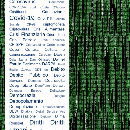
Coronavirus
Corruzione
CORVELVA
cost
Costa D'Avorio
Costituzione
Costituente
Covid-19
Covid19
Credito
criptomoneta
Sociale
CReG
Crisi Alimentare
Criptovaluta
Crisi Finanziaria
Crisi Idrica
Crisi Petrolio
Crisi sanitaria
CRISPR
Cristianesimo
Crollo ponte
Cuba
Cultura
Cultura e
Comunicazione
Daesh
Curevac
Daniel
Dalai Lama
Dan Olmsted
Estulin
DARPA
Danimarca
David
Debito
Davos
Bowie
DDT
de
Debito Pubblico
Debito
Decrescita
Sovrano
Decodex
Deep State
Default
DeepFake
Defender Europe
Deflazione
Democrazia
Dengue
Depopolamento
Depopolazione
Desaparecidos
DEW
Dhakka
Digital Service Act
Digitalizzazione
Dilma
Digiuno
Diritti
Diritti
Roussef
Umani