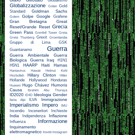
Glaxo
Glifosato
Globalismo
Globalizzazione
Gold
Golan
Goldman Sachs
Standard
Golpe
Google
Grafene
Golem
Gran Bretagna
Great
Grecia
Reset/Grande Reset
Green Pass
Grenfell Tower
Greta
Grexit
Greta Thunberg
Groenlandia
Gruppo di Lima
GSK
Guerra
Guantanamo
Guerra Ambientale
Guerra
Biologica
Guerra Iraq
H1N1
HAARP
Haiti
Hamas
H5N1
Hantavirus
Hawaii
Helmut Kohl
Hillary Clinton
Hezbollah
Hitler
Hollande
Hollywood
Honduras
Hugo Chávez
Humoris
Huawei
Causa
Ibrahim Abu Thuraya
ID2020
Ideologia Gender
ID4D
Immigrazione
ILVA
Ilaria Alpi
Imperialismo
Impero
IMU
Incendio
Inceneritori
Inchieste
India
Inflazione
Indipendenza
Informazione
Influenza
Inquinamento
elettromagnetico
Insetti
Instagram