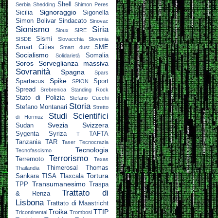
Shell
Serbia
Shedding
Shimon Peres
Signoraggio
Sicilia
Sigonella
Simon Bolivar
Sindacato
Sinovac
Sionismo
Siria
Sioux
SIRE
Sismi
SISDE
Slovacchia
Slovenia
Smart Cities
SME
Smart dust
Socialismo
Somalia
Solidarietà
Soros
Sorveglianza massiva
Sovranità
Spagna
Spars
Spike
Spartacus
Sport
SPION
Spread
Srebrenica
Standing Rock
Stato di Polizia
Stefano Cucchi
Storia
Stefano Montanari
Stretto
Studi Scientifici
di Hormuz
Svezia
Svizzera
Sudan
Sygenta
Syriza
TAFTA
T
Tanzania
TAR
Taser
Tecnocrazia
Tecnologia
Tecnofascismo
Terrorismo
Terremoto
Texas
Thimerosal
Thomas
Thailandia
Tortura
Sankara
TISA
Tlaxcala
Transumanesimo
TPP
Traspa
Trattato di
& Renza
Lisbona
Trattato di Maastricht
Troika
TTIP
Tricontinental
Trombosi