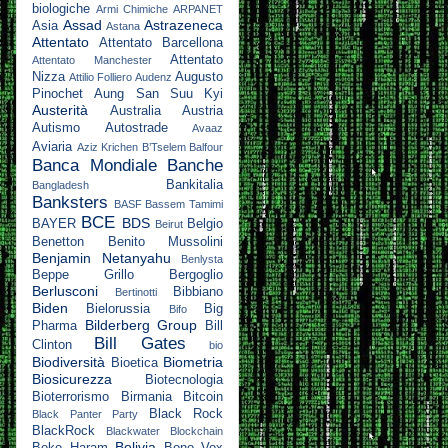
biologiche
Armi Chimiche
ARPANET
Assad
Astrazeneca
Asia
Astana
Attentato
Attentato Barcellona
Attentato
Attentato Manchester
Nizza
Augusto
Attilio Folliero
Audenz
Pinochet
Aung San Suu Kyi
Austerità
Australia
Austria
Autismo
Autostrade
Avaaz
Aviaria
Aziz Krichen
B’Tselem
Balfour
Banca Mondiale
Banche
Bankitalia
Bangladesh
Banksters
BASF
Bassem Tamimi
BCE
BDS
BAYER
Belgio
Beirut
Benetton
Benito Mussolini
Benjamin Netanyahu
Benlysta
Beppe Grillo
Bergoglio
Berlusconi
Bibbiano
Bertinotti
Biden
Bielorussia
Big
Bifo
Bilderberg Group
Pharma
Bill
Bill Gates
Clinton
bio
Biodiversità
Biometria
Bioetica
Biosicurezza
Biotecnologia
Bioterrorismo
Birmania
Bitcoin
Black Rock
Black Panter Party
BlackRock
Blackwater
Blockchain
Bolivia