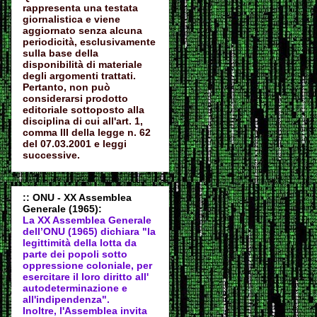
rappresenta una testata
giornalistica e viene
aggiornato senza alcuna
periodicità, esclusivamente
sulla base della
disponibilità di materiale
degli argomenti trattati.
Pertanto, non può
considerarsi prodotto
editoriale sottoposto alla
disciplina di cui all'art. 1,
comma III della legge n. 62
del 07.03.2001 e leggi
successive.
:: ONU - XX Assemblea
Generale (1965):
La XX Assemblea Generale
dell’ONU (1965) dichiara "la
legittimità della lotta da
parte dei popoli sotto
oppressione coloniale, per
esercitare il loro diritto all'
autodeter
minazione e
all'indipendenza".
Inoltre, l'Assemblea invita