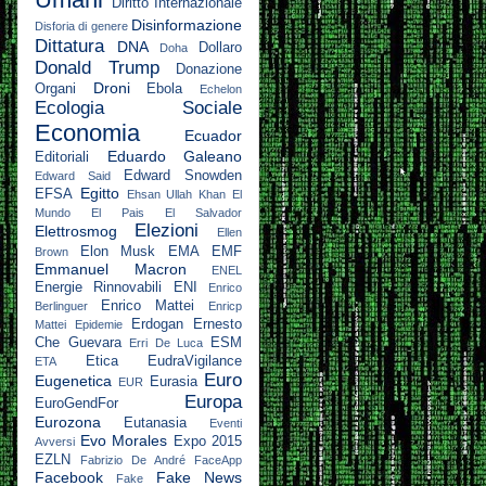
Diritto Internazionale
Disinformazione
Disforia di genere
Dittatura
DNA
Dollaro
Doha
Donald Trump
Donazione
Droni
Organi
Ebola
Echelon
Ecologia Sociale
Economia
Ecuador
Eduardo Galeano
Editoriali
Edward Snowden
Edward Said
Egitto
EFSA
Ehsan Ullah Khan
El
Mundo
El Pais
El Salvador
Elezioni
Elettrosmog
Ellen
Elon Musk
EMA
EMF
Brown
Emmanuel Macron
ENEL
Energie Rinnovabili
ENI
Enrico
Enrico Mattei
Berlinguer
Enricp
Erdogan
Ernesto
Mattei
Epidemie
Che Guevara
ESM
Erri De Luca
Etica
EudraVigilance
ETA
Euro
Eugenetica
Eurasia
EUR
Europa
EuroGendFor
Eurozona
Eutanasia
Eventi
Evo Morales
Expo 2015
Avversi
EZLN
Fabrizio De André
FaceApp
Facebook
Fake News
Fake