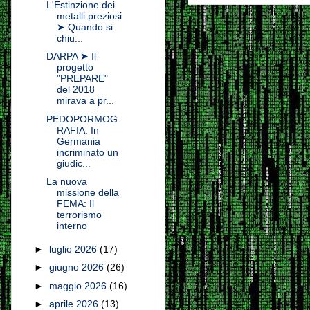
L'Estinzione dei
metalli preziosi
➤ Quando si
chiu...
DARPA ➤ Il
progetto
"PREPARE"
del 2018
mirava a pr...
PEDOPORMOG
RAFIA: In
Germania
incriminato un
giudic...
La nuova
missione della
FEMA: Il
terrorismo
interno
►
luglio 2026
(17)
►
giugno 2026
(26)
►
maggio 2026
(16)
►
aprile 2026
(13)