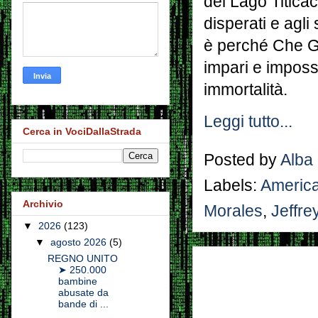
del Lago Titicac
disperati e agli 
è perché Che Gu
impari e impossi
immortalità.
Leggi tutto...
Cerca in VociDallaStrada
Posted by
Alba
Labels:
America
Archivio
Morales
,
Jeffre
▼
2026
(123)
▼
agosto 2026
(5)
REGNO UNITO
➤ 250.000
bambine
abusate da
bande di ...