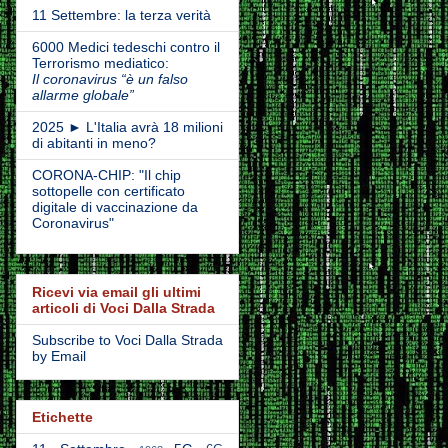
11 Settembre: la terza verità
6000 Medici tedeschi contro il
Terrorismo mediatico:
Il coronavirus “è un falso
allarme globale”
2025 ► L'Italia avrà 18 milioni
di abitanti in meno?
CORONA-CHIP: "Il chip
sottopelle con certificato
digitale di vaccinazione da
Coronavirus"
Ricevi via email gli ultimi
articoli di Voci Dalla Strada
Subscribe to Voci Dalla Strada
by Email
Etichette