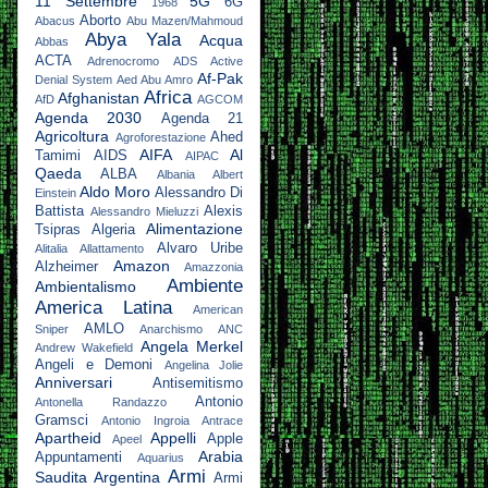
11 Settembre
5G
6G
1968
Aborto
Abacus
Abu Mazen/Mahmoud
Abya Yala
Acqua
Abbas
ACTA
Adrenocromo
ADS Active
Af-Pak
Denial System
Aed Abu Amro
Africa
Afghanistan
AfD
AGCOM
Agenda 2030
Agenda 21
Agricoltura
Ahed
Agroforestazione
AIFA
Al
Tamimi
AIDS
AIPAC
Qaeda
ALBA
Albania
Albert
Aldo Moro
Alessandro Di
Einstein
Battista
Alexis
Alessandro Mieluzzi
Alimentazione
Tsipras
Algeria
Alvaro Uribe
Alitalia
Allattamento
Amazon
Alzheimer
Amazzonia
Ambiente
Ambientalismo
America Latina
American
AMLO
Sniper
Anarchismo
ANC
Angela Merkel
Andrew Wakefield
Angeli e Demoni
Angelina Jolie
Anniversari
Antisemitismo
Antonio
Antonella Randazzo
Gramsci
Antonio Ingroia
Antrace
Apartheid
Appelli
Apple
Apeel
Arabia
Appuntamenti
Aquarius
Armi
Saudita
Argentina
Armi