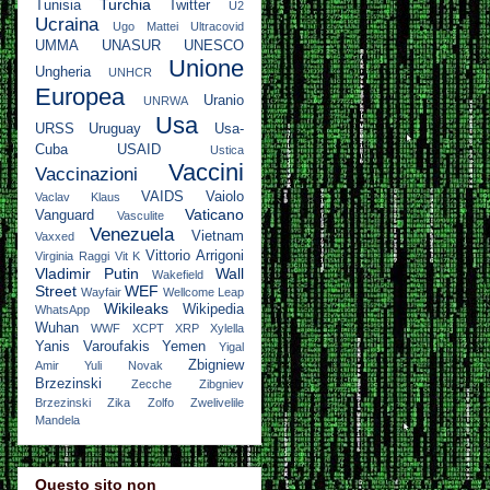
Turchia
Tunisia
Twitter
U2
Ucraina
Ugo Mattei
Ultracovid
UMMA
UNASUR
UNESCO
Unione
Ungheria
UNHCR
Europea
Uranio
UNRWA
Usa
URSS
Uruguay
Usa-
Cuba
USAID
Ustica
Vaccini
Vaccinazioni
VAIDS
Vaiolo
Vaclav Klaus
Vaticano
Vanguard
Vasculite
Venezuela
Vietnam
Vaxxed
Vittorio Arrigoni
Virginia Raggi
Vit K
Vladimir Putin
Wall
Wakefield
Street
WEF
Wayfair
Wellcome Leap
Wikileaks
Wikipedia
WhatsApp
Wuhan
WWF
XCPT
XRP
Xylella
Yanis Varoufakis
Yemen
Yigal
Zbigniew
Amir
Yuli Novak
Brzezinski
Zecche
Zibgniev
Brzezinski
Zika
Zolfo
Zwelivelile
Mandela
Questo sito non