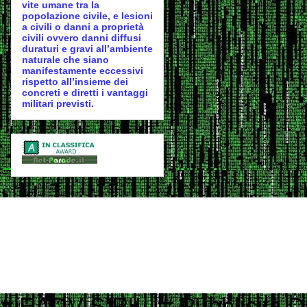
vite umane tra la
popolazione civile, e lesioni
a civili o danni a proprietà
civili ovvero danni diffusi
duraturi e gravi all’ambiente
naturale che siano
manifestamente eccessivi
rispetto all’insieme dei
concreti e diretti i vantaggi
militari previsti.
# EADV S.R.L. # Pubblicità Digitale e Programmatic Advertising # ___ ____ _ __ # ___ / | / __ \ | / / # / _ \/ /| | / / / / | / / # / __/ ___ |/ /_/ /| |/ / # \___/_/ |_/_____/ |___/ # # Contattaci per informazioni commerciali # Website: www.eadv.it # Email: marketing@eadv.it # START ads.txt - vocidallastrada.org - 2023-10-18 14:39:45 eadv.it, 13135, DIRECT 152media.info, 152M10, RESELLER 33across.com, 0010b00002MptHCAAZ, RESELLER, bbea06d9c4d2853c 33across.com, 0010b00002T3JniAAF, RESELLER, bbea06d9c4d2853c 33across.com, 0010b00002cGp2AAAS, RESELLER, bbea06d9c4d2853c 33across.com, 0013300001kQj2HAAS, RESELLER, bbea06d9c4d2853c 33across.com, 0015a00002oUk4aAAC, RESELLER, bbea06d9c4d2853c 33across.com, 0015a00003DKg9ZAAT, RESELLER, bbea06d9c4d2853c ad.plus, 352349, RESELLER adagio.io, 1294, RESELLER adcolony.com, 496220845654deec, RESELLER, 1ad675c9de6b5176 adform.com, 1226, RESELLER adform.com, 1819, RESELLER, 9f5210a2f0999e32 adform.com, 1889, RESELLER adform.com, 1943, RESELLER adform.com, 2110, RESELLER adform.com, 2112, RESELLER adform.com, 2437, RESELLER, 9f5210a2f0999e32 adform.com, 2464, RESELLER, 9f5210a2f0999e32 adform.com, 3027, RESELLER adform.com, 622, RESELLER adipolo.com, 617128b0fe110c0ddd7603b4, RESELLER admanmedia.com, 43, RESELLER admixer.net, b6d49994-83c5-4ff9-aa8a-c9eb99d1bc8c, RESELLER adsinteractive.hu, 258, RESELLER adswizz.com, consumable, RESELLER adswizz.com, entravision, RESELLER adswizz.com, targetspot, RESELLER adtech.com, 4687, RESELLER adtelligent.com, 537714, RESELLER advertising.com, 14832, RESELLER advertising.com, 21483, RESELLER advertising.com, 23089, RESELLER advertising.com, 28246, RESELLER advertising.com, 28305, RESELLER advertising.com, 28335, RESELLER, e1a5b5b6e3255540 advertising.com, 6814, RESELLER advertising.com, 7574, RESELLER adyoulike.com, 83d15ef72d387a1e60e5a1399a2b0c03, RESELLER adyoulike.com, b3e21aeb2e950aa59e5e8cc1b6dd6f8e, RESELLER, 4ad745ead2958bf7 adyoulike.com, b4bf4fdd9b0b915f746f6747ff432bde, RESELLER, 4ad745ead2958bf7 ampliffy.com, 5037, RESELLER amxrtb.com, 105199548, RESELLER aniview.com, 5e82edf1634339243920a8e5, RESELLER, 78b21b97965ec3f8 aniview.com, 5ef4bc022e79664d2b473869, RESELLER, 78b21b97965ec3f8 aol.com, 27093, RESELLER aol.com, 46658, RESELLER aol.com, 58905, RESELLER, e1a5b5b6e3255540 aolcloud.net, 4687, RESELLER appads.in, 107606, RESELLER appnexus.com, 10040, RESELLER, f5ab79cb980f11d1 appnexus.com, 10200, RESELLER, f5ab79cb980f11d1 appnexus.com, 10239, RESELLER, f5ab79cb980f11d1 appnexus.com, 10371, RESELLER, f5ab79cb980f11d1 appnexus.com, 11470, RESELLER appnexus.com, 11487, RESELLER, f5ab79cb980f11d1 appnexus.com, 11664, RESELLER, f5ab79cb980f11d1 appnexus.com, 11786, RESELLER, f5ab79cb980f11d1 appnexus.com, 11924, RESELLER, f5ab79cb980f11d1 appnexus.com, 12223, RESELLER, f5ab79cb980f11d1 appnexus.com, 12290, RESELLER, f5ab79cb980f11d1 appnexus.com, 12637, RESELLER, f5ab79cb980f11d1 appnexus.com, 13044, RESELLER, f5ab79cb980f11d1 appnexus.com, 13099, RESELLER, f5ab79cb980f11d1 appnexus.com, 13381, RESELLER, f5ab79cb980f11d1 appnexus.com, 1356, RESELLER, f5ab79cb980f11d1 appnexus.com, 1360, RESELLER, f5ab79cb980f11d1 appnexus.com, 13701, RESELLER, f5ab79cb980f11d1 appnexus.com, 14077, RESELLER appnexus.com, 14416, RESELLER, f5ab79cb980f11d1 appnexus.com, 1504, RESELLER, f5ab79cb980f11d1 appnexus.com, 1538503, RESELLER, f5ab79cb980f11d1 appnexus.com, 1550730, 