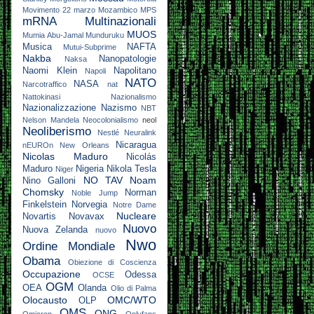
Movimento 22 marzo
Mozambico
MPS
mRNA
Multinazionali
MUOS
Mumia Abu-Jamal
Munduruku
Musica
NAFTA
Mutui-Subprime
Nakba
Nanopatologie
Naksa
Naomi Klein
Napolitano
Napoli
NATO
NASA
Narcotraffico
nat
Nattokinasi
Nazionalismo
Nazionalizzazione
Nazismo
NBT
Nelson Mandela
Neocolonialismo
neol
Neoliberismo
Nestlé
Neuralink
Nicaragua
nEUROn
New Orleans
Nicolas Maduro
Nicolás
Maduro
Nigeria
Nikola Tesla
Niger
NO TAV
Noam
Nino Galloni
Chomsky
Norman
Noble Jump
Finkelstein
Norvegia
Notre Dame
Nucleare
Novartis
Novavax
Nuovo
Nuova Zelanda
nuovo
Nwo
Ordine Mondiale
Obama
Obiezione di Coscienza
Occupazione
Odessa
OCSE
OGM
OEA
Olanda
Olio di Palma
Olocausto
OMC/WTO
OLP
OMS
ONG