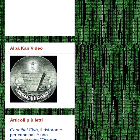
Alba Kan Video
Articoli più letti
Cannibal Club
, il ristorante
per cannibali è una
manipolazione "Overton