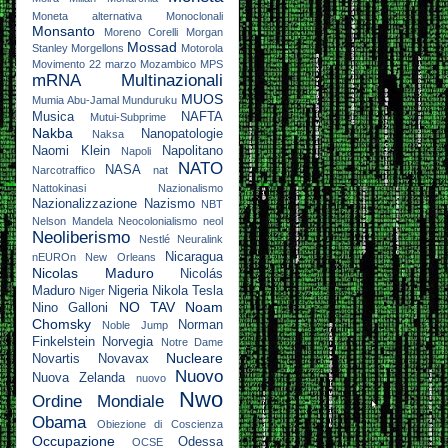
Moneta alternativa
Monoclonali
Monsanto
Moreno Corelli
Morgan
Mossad
Stanley
Morgellons
Motorola
Movimento 22 marzo
Mozambico
MPS
mRNA
Multinazionali
MUOS
Mumia Abu-Jamal
Munduruku
Musica
NAFTA
Mutui-Subprime
Nakba
Nanopatologie
Naksa
Naomi Klein
Napolitano
Napoli
NATO
NASA
Narcotraffico
nat
Nattokinasi
Nazionalismo
Nazionalizzazione
Nazismo
NBT
Nelson Mandela
Neocolonialismo
neol
Neoliberismo
Nestlé
Neuralink
Nicaragua
nEUROn
New Orleans
Nicolas Maduro
Nicolás
Maduro
Nigeria
Nikola Tesla
Niger
NO TAV
Noam
Nino Galloni
Chomsky
Norman
Noble Jump
Finkelstein
Norvegia
Notre Dame
Nucleare
Novartis
Novavax
Nuovo
Nuova Zelanda
nuovo
Nwo
Ordine Mondiale
Obama
Obiezione di Coscienza
Occupazione
Odessa
OCSE