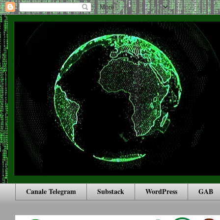
Canale Telegram
Substack
WordPress
GAB