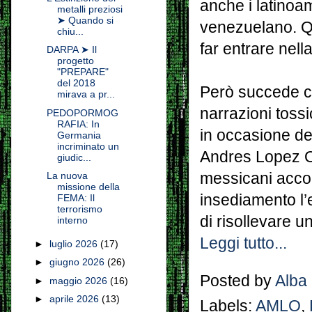
anche i latinoa
metalli preziosi
➤ Quando si
venezuelano. Qu
chiu...
far entrare nell
DARPA ➤ Il
progetto
"PREPARE"
del 2018
Però succede ch
mirava a pr...
narrazioni toss
PEDOPORMOG
RAFIA: In
in occasione de
Germania
incriminato un
Andres Lopez Ob
giudic...
messicani acco
La nuova
missione della
insediamento l’
FEMA: Il
terrorismo
di risollevare 
interno
Leggi tutto...
►
luglio 2026
(17)
►
giugno 2026
(26)
Posted by
Alba
►
maggio 2026
(16)
►
aprile 2026
(13)
Labels:
AMLO
,