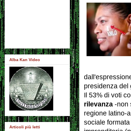
Alba Kan Video
dall'espressione
presidenza del
Il 53% di voti c
rilevanza
-non s
regione latino-a
sociale formata 
Articoli più letti