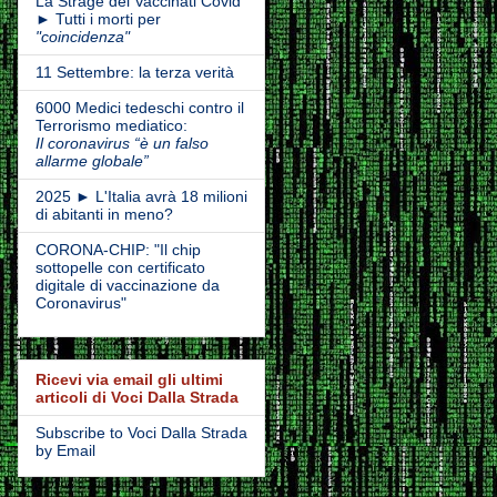
La Strage dei Vaccinati Covid
► Tutti i morti per
"coincidenza"
11 Settembre: la terza verità
6000 Medici tedeschi contro il
Terrorismo mediatico:
Il coronavirus “è un falso
allarme globale”
2025 ► L'Italia avrà 18 milioni
di abitanti in meno?
CORONA-CHIP: "Il chip
sottopelle con certificato
digitale di vaccinazione da
Coronavirus"
Ricevi via email gli ultimi
articoli di Voci Dalla Strada
Subscribe to Voci Dalla Strada
by Email