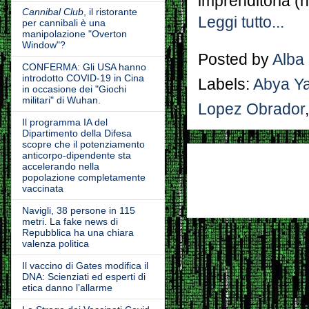
imprenditoria (
Cannibal Club
, il ristorante
Leggi tutto...
per cannibali è una
manipolazione "Overton
Window"?
Posted by
Alba
CONFERMA: Gli USA hanno
introdotto COVID-19 in Cina
Labels:
Abya Ya
in occasione dei "Giochi
militari" di Wuhan.
Lopez Obrador
Il programma IA del
Dipartimento della Difesa
scopre che il potenziamento
anticorpo-dipendente sta
accelerando nella
popolazione completamente
vaccinata
Navigli, 38 persone in 115
metri. La fake news di
Repubblica ha una chiara
valenza politica
Il vaccino di Gates modifica il
DNA: Scienziati ed esperti di
etica danno l’allarme