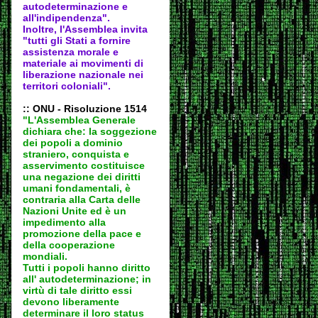
autodeter
minazione e
all'indipendenza".
Inoltre, l'Assemblea invita
"tutti gli Stati a fornire
assistenza morale e
materiale ai movimenti di
liberazione nazionale nei
territori coloniali".
:: ONU - Risoluzione 1514
"L'Assemblea Generale
dichiara che: la soggezione
dei popoli a dominio
straniero, conquista e
asservimento costituisce
una negazione dei diritti
umani fondamentali, è
contraria alla Carta delle
Nazioni Unite ed è un
impedimento alla
promozione della pace e
della cooperazione
mondiali.
Tutti i popoli hanno diritto
all' autodeter
minazione; in
virtù di tale diritto essi
devono liberamente
determinare il loro status