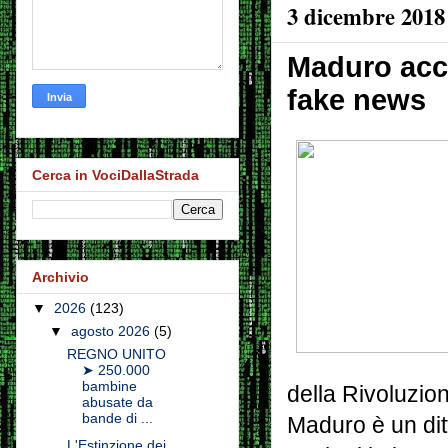
3 dicembre 2018
Maduro acc
fake news
Cerca in VociDallaStrada
Archivio
▼
2026
(123)
▼
agosto 2026
(5)
REGNO UNITO
➤ 250.000
bambine
della Rivoluzio
abusate da
bande di ...
Maduro è un ditt
L'Estinzione dei