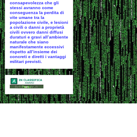
consapevolezza che gli
stessi avranno come
conseguenza la perdita di
vite umane tra la
popolazione civile, e lesioni
a civili o danni a proprietà
civili ovvero danni diffusi
duraturi e gravi all’ambiente
naturale che siano
manifestamente eccessivi
rispetto all’insieme dei
concreti e diretti i vantaggi
militari previsti.