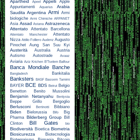
Apartheid
Appelli
Apple
Apeel
Arabia
Appuntamenti
Aquarius
Armi
Saudita
Argentina
Armi
biologiche
Armi Chimiche
ARPANET
Assad
Astrazeneca
Asia
Astana
Attentato
Attentato Barcellona
Attentato
Attentato Manchester
Nizza
Augusto
Attilio Folliero
Audenz
Pinochet
Aung San Suu Kyi
Austerità
Australia
Austria
Autismo
Autostrade
Avaaz
Aviaria
Aziz Krichen
B’Tselem
Balfour
Banca Mondiale
Banche
Bankitalia
Bangladesh
Banksters
BASF
Bassem Tamimi
BCE
BDS
BAYER
Belgio
Beirut
Benetton
Benito Mussolini
Benjamin Netanyahu
Benlysta
Beppe Grillo
Bergoglio
Berlusconi
Bibbiano
Bertinotti
Biden
Bielorussia
Big
Bifo
Bilderberg Group
Pharma
Bill
Bill Gates
Clinton
bio
Biodiversità
Biometria
Bioetica
Biosicurezza
Biotecnologia
Bioterrorismo
Birmania
Bitcoin