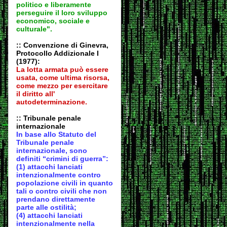
politico e liberamente
perseguire il loro sviluppo
economico, sociale e
culturale".
:: Convenzione di Ginevra,
Protocollo Addizionale I
(1977):
La lotta armata può essere
usata, come ultima risorsa,
come mezzo per esercitare
il diritto all'
autodeter
minazione.
:: Tribunale penale
internazionale
In base allo Statuto del
Tribunale penale
internazionale, sono
definiti “crimini di guerra”:
(1) attacchi lanciati
intenzionalmente contro
popolazione civili in quanto
tali o contro civili che non
prendano direttamente
parte alle ostilità;
(4) attacchi lanciati
intenzionalmente nella