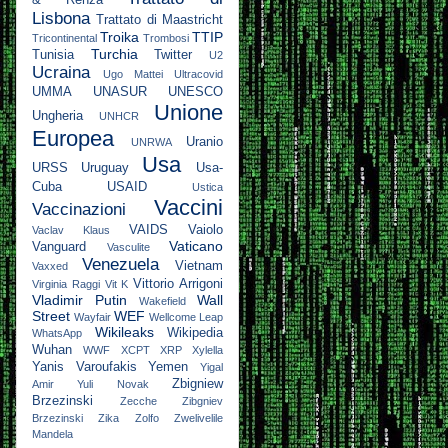
& Renza
Lisbona
Trattato di Maastricht
Troika
TTIP
Tricontinental
Trombosi
Turchia
Tunisia
Twitter
U2
Ucraina
Ugo Mattei
Ultracovid
UMMA
UNASUR
UNESCO
Unione
Ungheria
UNHCR
Europea
Uranio
UNRWA
Usa
URSS
Uruguay
Usa-
Cuba
USAID
Ustica
Vaccini
Vaccinazioni
VAIDS
Vaiolo
Vaclav Klaus
Vaticano
Vanguard
Vasculite
Venezuela
Vietnam
Vaxxed
Vittorio Arrigoni
Virginia Raggi
Vit K
Vladimir Putin
Wall
Wakefield
Street
WEF
Wayfair
Wellcome Leap
Wikileaks
Wikipedia
WhatsApp
Wuhan
WWF
XCPT
XRP
Xylella
Yanis Varoufakis
Yemen
Yigal
Zbigniew
Amir
Yuli Novak
Brzezinski
Zecche
Zibgniev
Brzezinski
Zika
Zolfo
Zwelivelile
Mandela