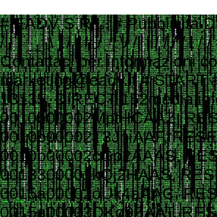
# EADV S.R.L. # Pubblicità Digitale e Programmatic Advertising # ___ ____ _ __ # ___ / | / __ \ | / / # / _ \/ /| | / / / / | / / # / __/ ___ |/ /_/ /| |/ / # \___/_/ |_/_____/ |___/ # # Contattaci per informazioni commerciali # Website: www.eadv.it # Email: marketing@eadv.it # START ads.txt - vocidallastrada.org - 2023-10-18 14:39:45 eadv.it, 13135, DIRECT 152media.info, 152M10, RESELLER 33across.com, 0010b00002MptHCAAZ, RESELLER, bbea06d9c4d2853c 33across.com, 0010b00002T3JniAAF, RESELLER, bbea06d9c4d2853c 33across.com, 0010b00002cGp2AAAS, RESELLER, bbea06d9c4d2853c 33across.com, 0013300001kQj2HAAS, RESELLER, bbea06d9c4d2853c 33across.com, 0015a00002oUk4aAAC, RESELLER, bbea06d9c4d2853c 33across.com, 0015a00003DKg9ZAAT, RESELLER, bbea06d9c4d2853c ad.plus, 352349, RESELLER adagio.io, 1294, RESELLER adcolony.com, 496220845654deec, RESELLER, 1ad675c9de6b5176 adform.com, 1226, RESELLER adform.com, 1819, RESELLER, 9f5210a2f0999e32 adform.com, 1889, RESELLER adform.com, 1943, RESELLER adform.com, 2110, RESELLER adform.com, 2112, RESELLER adform.com, 2437, RESELLER, 9f5210a2f0999e32 adform.com, 2464, RESELLER, 9f5210a2f0999e32 adform.com, 3027, RESELLER adform.com, 622, RESELLER adipolo.com, 617128b0fe110c0ddd7603b4, RESELLER admanmedia.com, 43, RESELLER admixer.net, b6d49994-83c5-4ff9-aa8a-c9eb99d1bc8c, RESELLER adsinteractive.hu, 258, RESELLER adswizz.com, consumable, RESELLER adswizz.com, entravision, RESELLER adswizz.com, targetspot, RESELLER adtech.com, 4687, RESELLER adtelligent.com, 537714, RESELLER advertising.com, 14832, RESELLER advertising.com, 21483, RESELLER advertising.com, 23089, RESELLER advertising.com, 28246, RESELLER advertising.com, 28305, RESELLER advertising.com, 28335, RESELLER, e1a5b5b6e3255540 advertising.com, 6814, RESELLER advertising.com, 7574, RESELLER adyoulike.com, 83d15ef72d387a1e60e5a1399a2b0c03, RESELLER adyoulike.com, b3e21aeb2e950aa59e5e8cc1b6dd6f8e, RESELLER, 4ad745ead2958bf7 adyoulike.com, b4bf4fdd9b0b915f746f6747ff432bde, RESELLER, 4ad745ead2958bf7 ampliffy.com, 5037, RESELLER amxrtb.com, 105199548, RESELLER aniview.com, 5e82edf1634339243920a8e5, RESELLER, 78b21b97965ec3f8 aniview.com, 5ef4bc022e79664d2b473869, RESELLER, 78b21b97965ec3f8 aol.com, 27093, RESELLER aol.com, 46658, RESELLER aol.com, 58905, RESELLER, e1a5b5b6e3255540 aolcloud.net, 4687, RESELLER appads.in, 107606, RESELLER appnexus.com, 10040, RESELLER, f5ab79cb980f11d1 appnexus.com, 10200, RESELLER, f5ab79cb980f11d1 appnexus.com, 10239, RESELLER, f5ab79cb980f11d1 appnexus.com, 10371, RESELLER, f5ab79cb980f11d1 appnexus.com, 11470, RESELLER appnexus.com, 11487, RESELLER, f5ab79cb980f11d1 appnexus.com, 11664, RESELLER, f5ab79cb980f11d1 appnexus.com, 11786, RESELLER, f5ab79cb980f11d1 appnexus.com, 11924, RESELLER, f5ab79cb980f11d1 appnexus.com, 12223, RESELLER, f5ab79cb980f11d1 appnexus.com, 12290, RESELLER, f5ab79cb980f11d1 appnexus.com, 12637, RESELLER, f5ab79cb980f11d1 appnexus.com, 13044, RESELLER, f5ab79cb980f11d1 appnexus.com, 13099, RESELLER, f5ab79cb980f11d1 appnexus.com, 13381, RESELLER, f5ab79cb980f11d1 appnexus.com, 1356, RESELLER, f5ab79cb980f11d1 appnexus.com, 1360, RESELLER, f5ab79cb980f11d1 appnexus.com, 13701, RESELLER, f5ab79cb980f11d1 appnexus.com, 14077, RESELLER appnexus.com, 14416, RESELLER, f5ab79cb980f11d1 appnexus.com, 1504, RESELLER, f5ab79cb980f11d1 appnexus.com, 1538503, RESELLER, f5ab79cb980f11d1 appnexus.com, 1550730, 