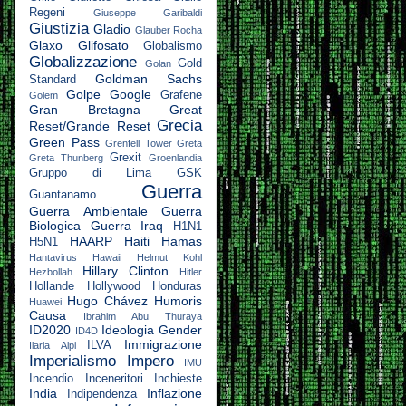
Regeni
Giuseppe Garibaldi
Giustizia
Gladio
Glauber Rocha
Glaxo
Glifosato
Globalismo
Globalizzazione
Gold
Golan
Goldman Sachs
Standard
Golpe
Google
Grafene
Golem
Gran Bretagna
Great
Grecia
Reset/Grande Reset
Green Pass
Grenfell Tower
Greta
Grexit
Greta Thunberg
Groenlandia
Gruppo di Lima
GSK
Guerra
Guantanamo
Guerra Ambientale
Guerra
Biologica
Guerra Iraq
H1N1
HAARP
Haiti
Hamas
H5N1
Hantavirus
Hawaii
Helmut Kohl
Hillary Clinton
Hezbollah
Hitler
Hollande
Hollywood
Honduras
Hugo Chávez
Humoris
Huawei
Causa
Ibrahim Abu Thuraya
ID2020
Ideologia Gender
ID4D
Immigrazione
ILVA
Ilaria Alpi
Imperialismo
Impero
IMU
Incendio
Inceneritori
Inchieste
India
Inflazione
Indipendenza