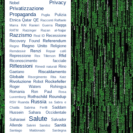
Privacy
Nobel
Privatizzazione
Propaganda
Pulizia
Puglia
Etnica
Qatar
QE
Racconti
Raffaele
Raqqa
Marra
RAI
Ranieri Guerra
RATM
Ratzinger
Razan al-Najjar
Razzismo
Recessione
Real ID
Referendum
Recovery Found
Regno Unito
Religione
Regno
Renzi
Remdesivir
Repair café
Rfid
Repressione
Rex Tillerson
Riconoscimento facciale
Riflessioni
Rino
Rimedi naturali
Riscaldamento
Gaetano
Globale
Risorgimento
Rita Katz
Rivoluzione
Rockefeller
Robot
Roger Waters
Rohingya
Romania
Ron Paul
Rosa
Rothschild
Roundup
Luxemburg
Russia
RSV
Ruanda
sa
Sabra e
Saddam
Chatila
Sabrina Ferilli
Hussein
Sahara Occidentale
Salute
Saharawi
Salvador
Sanità
Allende
Salvini
Sandoz
Santiago Maldonado
Sardegna