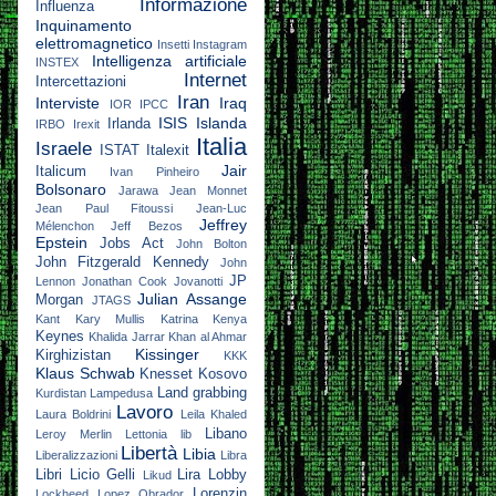
Informazione
Influenza
Inquinamento
elettromagnetico
Insetti
Instagram
Intelligenza artificiale
INSTEX
Internet
Intercettazioni
Iran
Interviste
Iraq
IOR
IPCC
ISIS
Islanda
Irlanda
IRBO
Irexit
Italia
Israele
ISTAT
Italexit
Jair
Italicum
Ivan Pinheiro
Bolsonaro
Jarawa
Jean Monnet
Jean Paul Fitoussi
Jean-Luc
Jeffrey
Mélenchon
Jeff Bezos
Epstein
Jobs Act
John Bolton
John Fitzgerald Kennedy
John
JP
Lennon
Jonathan Cook
Jovanotti
Julian Assange
Morgan
JTAGS
Kant
Kary Mullis
Katrina
Kenya
Keynes
Khalida Jarrar
Khan al Ahmar
Kissinger
Kirghizistan
KKK
Klaus Schwab
Knesset
Kosovo
Land grabbing
Kurdistan
Lampedusa
Lavoro
Laura Boldrini
Leila Khaled
Libano
Leroy Merlin
Lettonia
lib
Libertà
Libia
Liberalizzazioni
Libra
Libri
Licio Gelli
Lira
Lobby
Likud
Lorenzin
Lockheed
Lopez Obrador