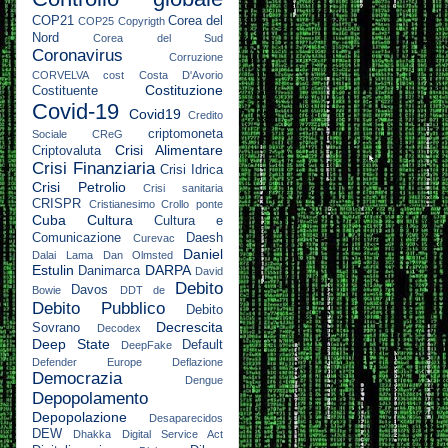
COP21
Corea del
COP25
Copyrigth
Nord
Corea del Sud
Coronavirus
Corruzione
CORVELVA
cost
Costa D'Avorio
Costituzione
Costituente
Covid-19
Covid19
Credito
criptomoneta
Sociale
CReG
Crisi Alimentare
Criptovaluta
Crisi Finanziaria
Crisi Idrica
Crisi Petrolio
Crisi sanitaria
CRISPR
Cristianesimo
Crollo ponte
Cuba
Cultura
Cultura e
Comunicazione
Daesh
Curevac
Daniel
Dalai Lama
Dan Olmsted
Estulin
DARPA
Danimarca
David
Debito
Davos
Bowie
DDT
de
Debito Pubblico
Debito
Decrescita
Sovrano
Decodex
Deep State
Default
DeepFake
Defender Europe
Deflazione
Democrazia
Dengue
Depopolamento
Depopolazione
Desaparecidos
DEW
Dhakka
Digital Service Act