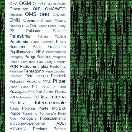
OGM
OEA
Olanda
Olio di Palma
Olocausto
OMC/WTO
OLP
OMS
ONG
Omicron
Onlyfans
ONU
Opinioni
Orlando Figuera
Oro
Orlando USA
Oscar Perez
Oxhy
P2
Pakistan
Palantir
Palestina
Palmiro Togliatti
Pandemia
Paolo
Paolo Bellavite
Borsellino
Papa Francesco
Papillomavirus HPV
Paracetamolo
Parigi
Pasolini
Paraguay
Patagonia
Patrice Lumumba
Paul Craig Roberts
PCR
Pedocriminalità
Pedofilia
Pentagono
Pensione
Pepe Escobar
Perù
Pesticidi
Pertosse
PESCO
Pfizer
Petrolio
Petizioni
PFAS
PIL
Piano Casa
PILA IR
Pirelli
Pizzagate
PKK
Plan Condor
Plasma
Politica Interna
POI
Poliomelite
Politica Internazionale
Polonia
Ponte Morandi
Polizia
Popoli
Populismo
Pornografia
Porto
Portogallo
Potenziamento
Rico
anticorpo-dipendente (ADE)
Povertà
Predator
Premio