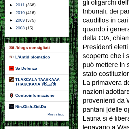
gli oligarchi de
►
2011
(368)
tribunali, dei p
►
2010
(416)
caudillos in car
►
2009
(375)
►
2008
(15)
quando i genera
della CIA, chiam
Presidenti elett
Siti/blogs consigliati
scoperto che i so
L'Antidiplomatico
può mettere in 
Sa Defenza
stato costituzion
TLAXCALA ΤΛΑΞΚΑΛΑ
La primavera de
ТЛАКСКАЛА تلاكسكالا
nazioni adottare
Controinformazione
provenienti da W
Nin.Gish.Zid.Da
pantani [delle o
Mostra tutto
Latina si è liber
legavano a Was