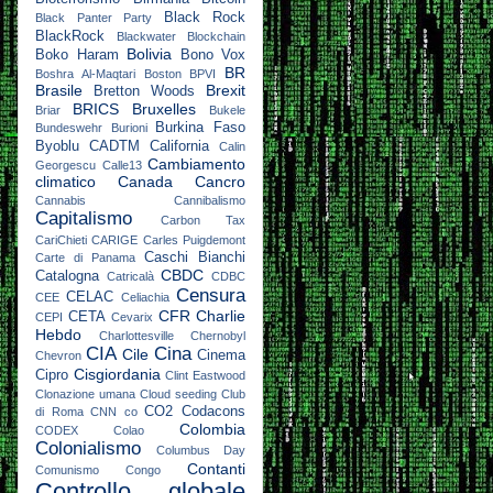
Black Rock
Black Panter Party
BlackRock
Blackwater
Blockchain
Bolivia
Boko Haram
Bono Vox
BR
Boshra Al-Maqtari
Boston
BPVI
Brasile
Brexit
Bretton Woods
BRICS
Bruxelles
Briar
Bukele
Burkina Faso
Bundeswehr
Burioni
Byoblu
CADTM
California
Calin
Cambiamento
Georgescu
Calle13
climatico
Canada
Cancro
Cannabis
Cannibalismo
Capitalismo
Carbon Tax
CariChieti
CARIGE
Carles Puigdemont
Caschi Bianchi
Carte di Panama
CBDC
Catalogna
Catricalà
CDBC
Censura
CELAC
CEE
Celiachia
CFR
Charlie
CETA
CEPI
Cevarix
Hebdo
Charlottesville
Chernobyl
CIA
Cina
Cile
Cinema
Chevron
Cisgiordania
Cipro
Clint Eastwood
Clonazione umana
Cloud seeding
Club
CO2
Codacons
di Roma
CNN
co
Colombia
CODEX
Colao
Colonialismo
Columbus Day
Contanti
Comunismo
Congo
Controllo globale