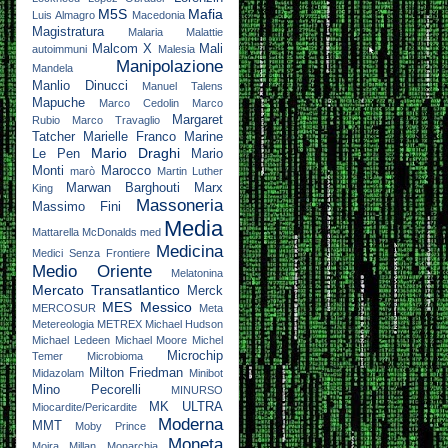
M5S
Mafia
Luis Almagro
Macedonia
Magistratura
Malaria
Malattie
Malcom X
Mali
autoimmuni
Malesia
Manipolazione
Mandela
Manlio Dinucci
Manuel Talens
Mapuche
Marco Cedolin
Marco
Margaret
Rubio
Marco Travaglio
Tatcher
Marielle Franco
Marine
Mario Draghi
Le Pen
Mario
Monti
Marocco
marò
Martin Luther
Marwan Barghouti
Marx
King
Massoneria
Massimo Fini
Media
Mattarella
McDonalds
med
Medicina
Medici Senza Frontiere
Medio Oriente
Melatonina
Mercato Transatlantico
Merck
MES
Messico
MERCOSUR
Meta
Metereologia
METREX
Michael Hudson
Michael Ledeen
Michael Moore
Michel
Microchip
Temer
Microbioma
Milton Friedman
Midazolam
Minibot
Mino Pecorelli
MINURSO
MK ULTRA
Miocardite/Pericardite
Moderna
MMT
Moby Prince
Moneta
Moira Millan
Monarchia