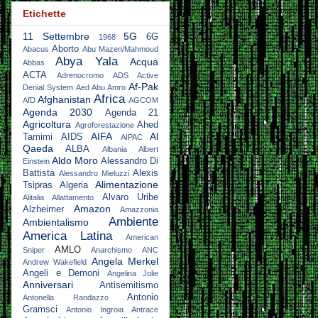
Etichette
11 Settembre
5G
6G
1968
Aborto
Abacus
Abu Mazen/Mahmoud
Abya Yala
Acqua
Abbas
ACTA
Adrenocromo
ADS Active
Af-Pak
Denial System
Aed Abu Amro
Africa
Afghanistan
AfD
AGCOM
Agenda 2030
Agenda 21
Agricoltura
Ahed
Agroforestazione
AIFA
Al
Tamimi
AIDS
AIPAC
Qaeda
ALBA
Albania
Albert
Aldo Moro
Alessandro Di
Einstein
Battista
Alexis
Alessandro Mieluzzi
Alimentazione
Tsipras
Algeria
Alvaro Uribe
Alitalia
Allattamento
Amazon
Alzheimer
Amazzonia
Ambiente
Ambientalismo
America Latina
American
AMLO
Sniper
Anarchismo
ANC
Angela Merkel
Andrew Wakefield
Angeli e Demoni
Angelina Jolie
Anniversari
Antisemitismo
Antonio
Antonella Randazzo
Gramsci
Antonio Ingroia
Antrace