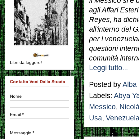
Il Messico si è 
agli Affari Este
Reyes, ha dichiar
all'interno del
per i venezuelan
questioni interne
comunità intern
Libri da leggere!
Leggi tutto...
Contatta Voci Dalla Strada
Posted by
Alba
Labels:
Abya Ya
Nome
Messico
,
Nicol
Email
*
Usa
,
Venezuel
Messaggio
*