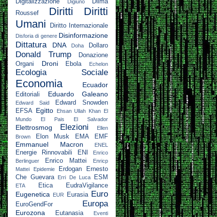
Digitalizzazione
Dilma
Digiuno
Diritti
Diritti
Roussef
Umani
Diritto Internazionale
Disinformazione
Disforia di genere
Dittatura
DNA
Dollaro
Doha
Donald Trump
Donazione
Droni
Organi
Ebola
Echelon
Ecologia Sociale
Economia
Ecuador
Eduardo Galeano
Editoriali
Edward Snowden
Edward Said
Egitto
EFSA
Ehsan Ullah Khan
El
Mundo
El Pais
El Salvador
Elezioni
Elettrosmog
Ellen
Elon Musk
EMA
EMF
Brown
Emmanuel Macron
ENEL
Energie Rinnovabili
ENI
Enrico
Enrico Mattei
Berlinguer
Enricp
Erdogan
Ernesto
Mattei
Epidemie
Che Guevara
ESM
Erri De Luca
Etica
EudraVigilance
ETA
Euro
Eugenetica
Eurasia
EUR
Europa
EuroGendFor
Eurozona
Eutanasia
Eventi