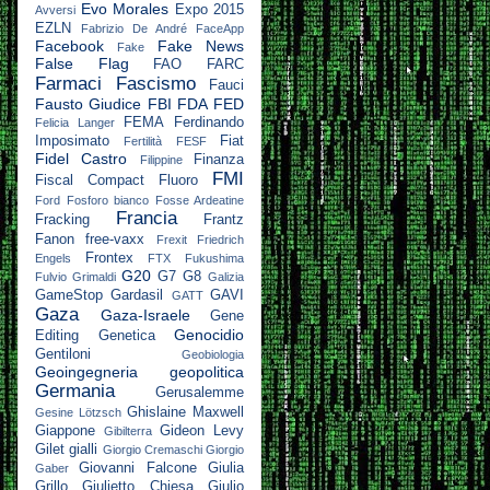
Evo Morales
Expo 2015
Avversi
EZLN
Fabrizio De André
FaceApp
Facebook
Fake News
Fake
False Flag
FAO
FARC
Farmaci
Fascismo
Fauci
Fausto Giudice
FBI
FDA
FED
FEMA
Ferdinando
Felicia Langer
Imposimato
Fiat
Fertilità
FESF
Fidel Castro
Finanza
Filippine
FMI
Fiscal Compact
Fluoro
Ford
Fosforo bianco
Fosse Ardeatine
Francia
Fracking
Frantz
Fanon
free-vaxx
Frexit
Friedrich
Frontex
Engels
FTX
Fukushima
G20
G7
G8
Fulvio Grimaldi
Galizia
GameStop
Gardasil
GAVI
GATT
Gaza
Gaza-Israele
Gene
Genocidio
Editing
Genetica
Gentiloni
Geobiologia
Geoingegneria
geopolitica
Germania
Gerusalemme
Ghislaine Maxwell
Gesine Lötzsch
Giappone
Gideon Levy
Gibilterra
Gilet gialli
Giorgio Cremaschi
Giorgio
Giovanni Falcone
Giulia
Gaber
Grillo
Giulietto Chiesa
Giulio