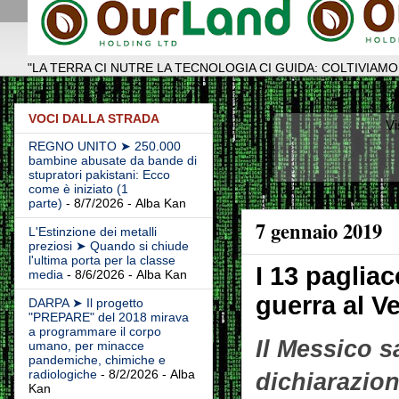
"LA TERRA CI NUTRE LA TECNOLOGIA CI GUIDA: COLTIVIAMO
VOCI DALLA STRADA
Vi
REGNO UNITO ➤ 250.000
bambine abusate da bande di
stupratori pakistani: Ecco
come è iniziato (1
parte)
- 8/7/2026
- Alba Kan
7 gennaio 2019
L'Estinzione dei metalli
preziosi ➤ Quando si chiude
l'ultima porta per la classe
I 13 pagliac
media
- 8/6/2026
- Alba Kan
guerra al V
DARPA ➤ Il progetto
"PREPARE" del 2018 mirava
a programmare il corpo
Il Messico s
umano, per minacce
pandemiche, chimiche e
radiologiche
- 8/2/2026
- Alba
dichiarazio
Kan