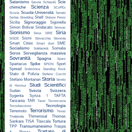
Satanismo
Scie
Savoia
Schiavitù
Scienza
chimiche
SCoPEx
Scuola-Università
Scozia
Senato
Shell
Serbia
Shedding
Shimon Peres
Signoraggio
Sicilia
Sigonella
Simon Bolivar
Sindacato
Sinovac
Sionismo
Siria
Sioux
SIRE
Sismi
SISDE
Slovacchia
Slovenia
Smart Cities
SME
Smart dust
Socialismo
Somalia
Solidarietà
Soros
Sorveglianza massiva
Sovranità
Spagna
Spars
Spike
Spartacus
Sport
SPION
Spread
Srebrenica
Standing Rock
Stato di Polizia
Stefano Cucchi
Storia
Stefano Montanari
Stretto
Studi Scientifici
di Hormuz
Svezia
Svizzera
Sudan
Sygenta
Syriza
TAFTA
T
Tanzania
TAR
Taser
Tecnocrazia
Tecnologia
Tecnofascismo
Terrorismo
Terremoto
Texas
Thimerosal
Thomas
Thailandia
Tortura
Sankara
TISA
Tlaxcala
Transumanesimo
TPP
Traspa
Trattato di