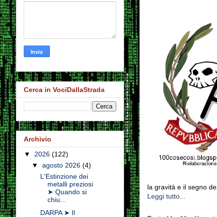
Cerca in VociDallaStrada
Archivio
▼
2026
(122)
▼
agosto 2026
(4)
L'Estinzione dei
metalli preziosi
la gravità e il segno de
➤ Quando si
Leggi tutto...
chiu...
DARPA ➤ Il