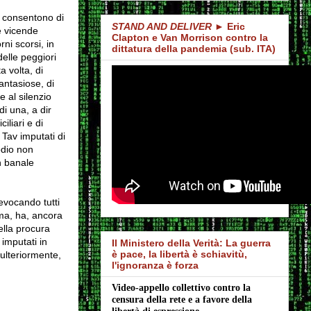
e consentono di
STAND AND DELIVER
► Eric
e vicende
Clapton e Van Morrison contro la
ni scorsi, in
dittatura della pandemia (sub. ITA)
elle peggiori
a volta, di
antasiose, di
e al silenzio
di una, a dir
iliari e di
 Tav imputati di
odio non
n banale
revocando tutti
irma, ha, ancora
ella procura
 imputati in
Il Ministero della Verità: La guerra
è pace, la libertà è schiavitù,
 ulteriormente,
l'ignoranza è forza
Video-appello collettivo contro la 
censura della rete e a favore della 