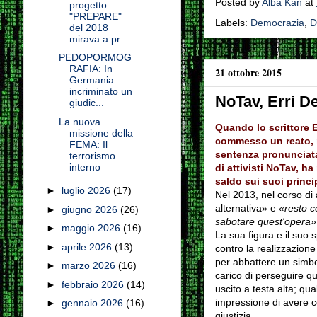
Posted by
Alba Kan
at
progetto
"PREPARE"
Labels:
Democrazia
,
Di
del 2018
mirava a pr...
PEDOPORMOG
RAFIA: In
21 ottobre 2015
Germania
incriminato un
NoTav, Erri De
giudic...
La nuova
Quando lo scrittore 
missione della
commesso un reato, no
FEMA: Il
sentenza pronunciata 
terrorismo
interno
di attivisti NoTav, h
saldo sui suoi princip
►
luglio 2026
(17)
Nel 2013, nel corso di 
alternativa» e
«resto c
►
giugno 2026
(26)
sabotare quest'opera»
►
maggio 2026
(16)
La sua figura e il suo
►
aprile 2026
(13)
contro la realizzazione
per abbattere un simbo
►
marzo 2026
(16)
carico di perseguire qu
►
febbraio 2026
(14)
uscito a testa alta; qu
impressione di avere co
►
gennaio 2026
(16)
giustizia.