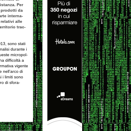
 distanza. Per
 pro­dotti da
rte inter­na­
ela­tivi alle
­ri­to­rio trac­
13, sono stati
na­lisi durante i
que­ste micro­pol­
 dif­fi­coltà a
­ma­tiva vigente
e nell’arco di
i i limiti sono
o di sfo­ra­