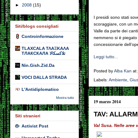
►
2008
(15)
I presidi sono stati sov
scoraggiare, con un m
Siti/blogs consigliati
Valle da parte dei cant
Controinformazione
nemmeno si è piegato al
concessionarie dell’ope
TLAXCALA ΤΛΑΞΚΑΛΑ
ТЛАКСКАЛА تلاكسكالا
Leggi tutto...
Nin.Gish.Zid.Da
Posted by
Alba Kan
at
VOCI DALLA STRADA
Labels:
Ambiente
,
Gius
L'Antidiplomatico
Mostra tutto
19 marzo 2014
TAV: ALLARM
Siti stranieri
Val Susa. Nelle aree v
Activist Post