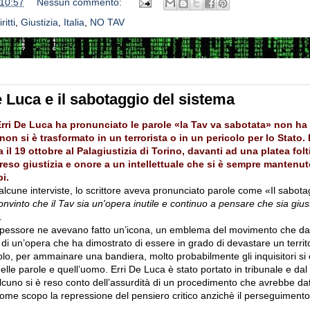
10:57
Nessun commento:
ritti
,
Giustizia
,
Italia
,
NO TAV
 Luca e il sabotaggio del sistema
Erri De Luca ha pronunciato le parole «la Tav va sabotata» non ha
n si è trasformato in un terrorista o in un pericolo per lo Stato.
il 19 ottobre al Palagiustizia di Torino, davanti ad una platea fol
a reso giustizia e onore a un intellettuale che si è sempre mantenu
i.
alcune interviste, lo scrittore aveva pronunciato parole come «Il sabotag
onvinto che il Tav sia un'opera inutile e continuo a pensare che sia gius
.
 spessore ne avevano fatto un’icona, un emblema del movimento che da 
 di un’opera che ha dimostrato di essere in grado di devastare un territo
lo, per ammainare una bandiera, molto probabilmente gli inquisitori si e
elle parole e quell’uomo. Erri De Luca è stato portato in tribunale e dal 
alcuno si è reso conto dell’assurdità di un procedimento che avrebbe dat
me scopo la repressione del pensiero critico anzichè il perseguimento d