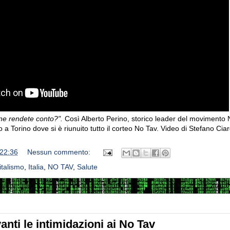
ne rendete conto?".
Così Alberto Perino, storico leader del movimento 
 a Torino dove si è riunuito tutto il corteo No Tav.
Video di Stefano Ciar
22:36
Nessun commento:
talismo
,
Italia
,
NO TAV
,
Salute
nti le intimidazioni ai No Tav