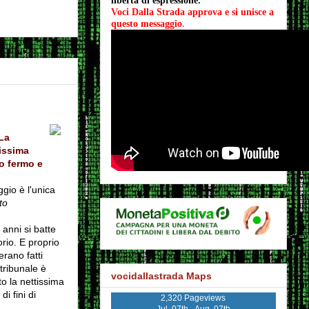
libertà di espressione.
Voci Dalla Strada approva e si unisce a 
questo messaggio
.
 La
tissima
to fermo e
gio è l'unica
to
anni si batte
rio. E proprio
rano fatti
tribunale è
vocidallastrada Maps
o la nettissima
i fini di
2,320 Pageviews
Jul. 07th - Aug. 07th