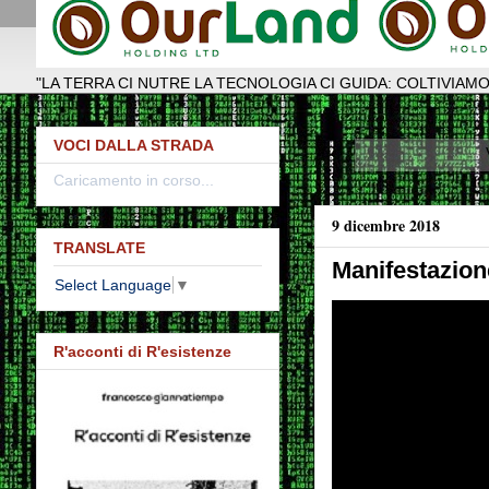
"LA TERRA CI NUTRE LA TECNOLOGIA CI GUIDA: COLTIVIAMO
VOCI DALLA STRADA
Caricamento in corso...
9 dicembre 2018
TRANSLATE
Manifestazion
Select Language
▼
R'acconti di R'esistenze