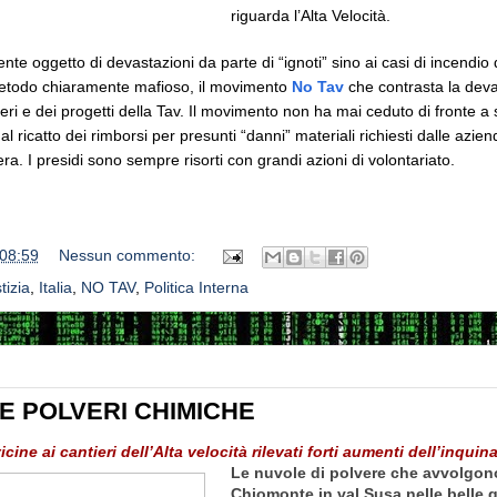
riguarda l’Alta Velocità.
ente oggetto di devastazioni da parte di “ignoti” sino ai casi di incendio
etodo chiaramente mafioso, il movimento
No Tav
che contrasta la deva
ieri e dei progetti della Tav. Il movimento non ha mai ceduto di fronte a 
 ricatto dei rimborsi per presunti “danni” materiali richiesti dalle azien
ra. I presidi sono sempre risorti con grandi azioni di volontariato.
08:59
Nessun commento:
tizia
,
Italia
,
NO TAV
,
Politica Interna
E POLVERI CHIMICHE
icine ai cantieri dell’Alta velocità rilevati forti aumenti dell’inqui
Le nuvole di pol­vere che avvol­gono 
Chio­monte in val Susa nelle belle g