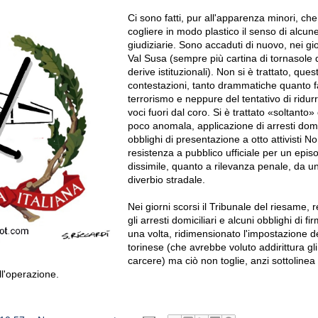
Ci sono fatti, pur all'apparenza minori, ch
cogliere in modo plastico il senso di alcun
giudiziarie. Sono accaduti di nuovo, nei gior
Val Susa (sempre più cartina di tornasole d
derive istituzionali). Non si è trattato, quest
contestazioni, tanto drammatiche quanto f
terrorismo e neppure del tentativo di ridurr
voci fuori dal coro. Si è trattato «soltanto» 
poco anomala, applicazione di arresti domic
obblighi di presentazione a otto attivisti No
resistenza a pubblico ufficiale per un epis
dissimile, quanto a rilevanza penale, da u
diverbio stradale.
Nei giorni scorsi il Tribunale del riesame, 
gli arresti domiciliari e alcuni obblighi di f
una volta, ridimensionato l'impostazione d
torinese (che avrebbe voluto addirittura gli
carcere) ma ciò non toglie, anzi sottolinea
ll'operazione.