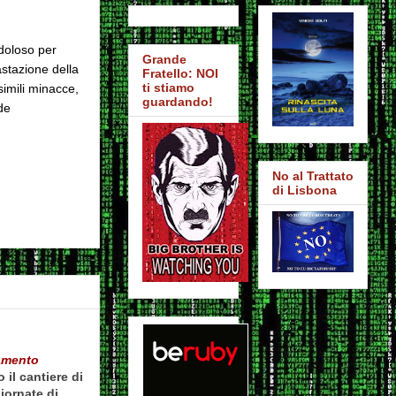
 doloso per
Grande
stazione della
Fratello: NOI
ti stiamo
simili minacce,
guardando!
de
No al Trattato
di Lisbona
namento
il can­tiere di
ior­nate di