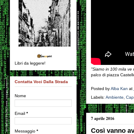
Libri da leggere!
"Siamo in 100 mila ve 
palco di piazza Castello
Contatta Voci Dalla Strada
Posted by
Alba Kan
at
Nome
Labels:
Ambiente
,
Capi
Email
*
7 aprile 2016
Così vanno ava
Messaggio
*