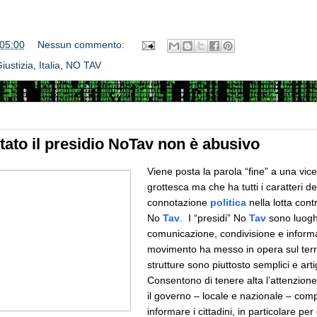
05:00
Nessun commento:
iustizia
,
Italia
,
NO TAV
tato il presidio NoTav non è abusivo
Viene posta la parola “fine” a una vic
grottesca ma che ha tutti i caratteri de
connotazione
politica
nella lotta cont
No
Tav
. I “presidi” No
Tav
sono luoghi
comunicazione, condivisione e informa
movimento ha messo in opera sul terri
strutture sono piuttosto semplici e arti
Consentono di tenere alta l’attenzione s
il governo – locale e nazionale – com
informare i cittadini, in particolare pe