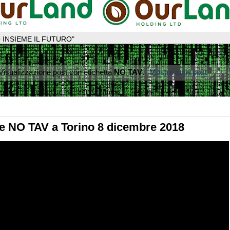
 INSIEME IL FUTURO"
Visualizzazione post con etichetta
NO TAV
.
Mostra tutti i post
e NO TAV a Torino 8 dicembre 2018