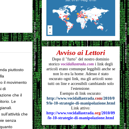
Avviso ai Lettori
Dopo il "furto" del nostro dominio
storico
vocidallastrada.com
i link degli
articoli
erano comunque leggibili anche se
enda piuttosto
non lo era la home. Adesso è stato
lla
oscurato ogni link, ma gli articoli
sono
ro il movimento
tutti on line e accessibili cambiando solo
l'estensione.
 di
Esempio di link oscurato:
zione che il
http://www.vocidallastrada.
com
/2010/0
torio. Le
9/le-10-strategie-di-manipolazione.html
gianali.
Link attivo:
http://www.vocidallastrada.
org
/2010/09
ull’attività che
/le-10-strategie-di-manipolazione.html
pie senza
r quanto