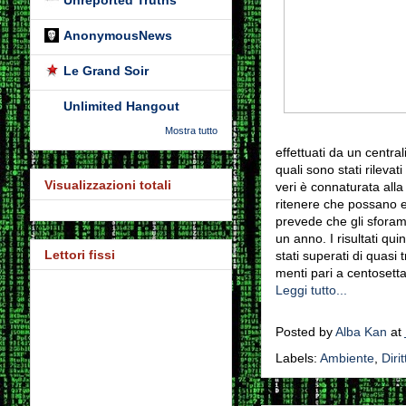
Unreported Truths
AnonymousNews
Le Grand Soir
Unlimited Hangout
Mostra tutto
effet­tuati da un cen­tra­
quali sono stati rile­vati
Visualizzazioni totali
veri è con­na­tu­rata alla
rite­nere che pos­sano e
pre­vede che gli sfo­ra­m
un anno. I risul­tati quin
Lettori fissi
stati supe­rati di quasi
menti pari a cen­to­set­t
Leggi tutto...
Posted by
Alba Kan
at
Labels:
Ambiente
,
Diritt