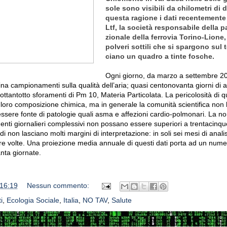
sole sono visi­bili da chi­lo­me­tri di
que­sta ragione i dati recen­te­mente
Ltf, la società respon­sa­bile della pa
zio­nale della fer­ro­via Torino-Lione, r
pol­veri sot­tili che si spar­gono sul ter
ciano un qua­dro a tinte fosche.
Ogni giorno, da marzo a set­tem­bre 20
lina cam­pio­na­menti sulla qua­lità dell’aria; quasi cen­to­no­vanta giorni di a
 ottan­totto sfo­ra­menti di Pm 10, Mate­ria Par­ti­co­lata. La peri­co­lo­sità di 
 loro com­po­si­zione chi­mica, ma in gene­rale la comu­nità scien­ti­fica non ha
ssere fonte di pato­lo­gie quali asma e affe­zioni cardio-polmonari. La nor
enti gior­na­lieri com­ples­sivi non pos­sano essere supe­riori a tren­ta­cin­qu
di non lasciano molti mar­gini di inter­pre­ta­zione: in soli sei mesi di ana­lis
 tre volte. Una pro­ie­zione media annuale di que­sti dati porta ad un numer
anta giornate.
16:19
Nessun commento:
i
,
Ecologia Sociale
,
Italia
,
NO TAV
,
Salute