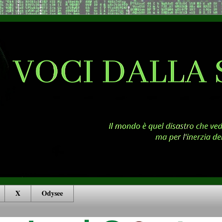
X
Odysee