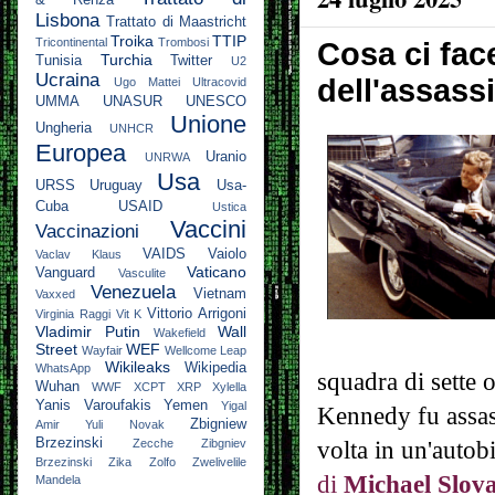
& Renza
Lisbona
Trattato di Maastricht
Troika
TTIP
Tricontinental
Trombosi
Cosa ci fac
Turchia
Tunisia
Twitter
U2
Ucraina
dell'assass
Ugo Mattei
Ultracovid
UMMA
UNASUR
UNESCO
Unione
Ungheria
UNHCR
Europea
Uranio
UNRWA
Usa
URSS
Uruguay
Usa-
Cuba
USAID
Ustica
Vaccini
Vaccinazioni
VAIDS
Vaiolo
Vaclav Klaus
Vaticano
Vanguard
Vasculite
Venezuela
Vietnam
Vaxxed
Vittorio Arrigoni
Virginia Raggi
Vit K
Vladimir Putin
Wall
Wakefield
Street
WEF
Wayfair
Wellcome Leap
Wikileaks
Wikipedia
WhatsApp
squadra di sette o
Wuhan
WWF
XCPT
XRP
Xylella
Yanis Varoufakis
Yemen
Yigal
Kennedy fu assass
Zbigniew
Amir
Yuli Novak
Brzezinski
volta in un'autob
Zecche
Zibgniev
Brzezinski
Zika
Zolfo
Zwelivelile
di
Michael Slov
Mandela