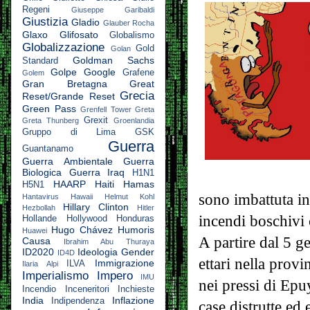
Regeni
Giuseppe Garibaldi
Giustizia
Gladio
Glauber Rocha
Glaxo
Glifosato
Globalismo
Globalizzazione
Gold
Golan
Goldman Sachs
Standard
Golpe
Google
Grafene
Golem
Gran Bretagna
Great
Grecia
Reset/Grande Reset
Green Pass
Grenfell Tower
Greta
Grexit
Greta Thunberg
Groenlandia
Gruppo di Lima
GSK
Guerra
Guantanamo
Guerra Ambientale
Guerra
Biologica
Guerra Iraq
H1N1
HAARP
Haiti
Hamas
H5N1
sono imbattuta in
Hantavirus
Hawaii
Helmut Kohl
Hillary Clinton
Hezbollah
Hitler
incendi boschivi
Hollande
Hollywood
Honduras
Hugo Chávez
Humoris
Huawei
A partire dal 5 g
Causa
Ibrahim Abu Thuraya
ID2020
Ideologia Gender
ID4D
ettari nella prov
Immigrazione
ILVA
Ilaria Alpi
Imperialismo
Impero
IMU
nei pressi di Ep
Incendio
Inceneritori
Inchieste
India
Inflazione
Indipendenza
case distrutte ed 