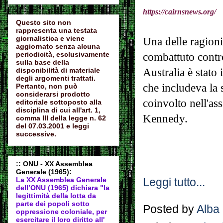
https://cairnsnews.org/
Questo sito non
rappresenta una testata
giornalistica e viene
Una delle ragioni
aggiornato senza alcuna
periodicità, esclusivamente
combattuto contr
sulla base della
Australia è stato
disponibilità di materiale
degli argomenti trattati.
che includeva la 
Pertanto, non può
considerarsi prodotto
coinvolto nell'as
editoriale sottoposto alla
disciplina di cui all'art. 1,
Kennedy.
comma III della legge n. 62
del 07.03.2001 e leggi
successive.
:: ONU - XX Assemblea
Generale (1965):
La XX Assemblea Generale
Leggi tutto...
dell’ONU (1965) dichiara "la
legittimità della lotta da
parte dei popoli sotto
Posted by
Alba
oppressione coloniale, per
esercitare il loro diritto all'