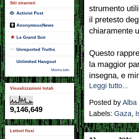
Siti stranieri
strumento util
Activist Post
il pretesto deg
AnonymousNews
chiaramente un
Le Grand Soir
Unreported Truths
Questo rappres
Unlimited Hangout
la maggior pa
Mostra tutto
insegna, e mina
Leggi tutto...
Visualizzazioni totali
Posted by
Alba
9,146,649
Labels:
Gaza
,
I
Lettori fissi