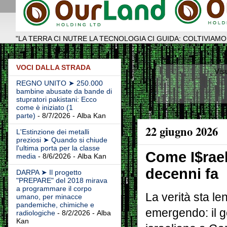
"LA TERRA CI NUTRE LA TECNOLOGIA CI GUIDA: COLTIVIAMO
VOCI DALLA STRADA
Vis
REGNO UNITO ➤ 250.000
bambine abusate da bande di
stupratori pakistani: Ecco
come è iniziato (1
parte)
- 8/7/2026
- Alba Kan
22 giugno 2026
L'Estinzione dei metalli
preziosi ➤ Quando si chiude
l'ultima porta per la classe
Come I$rael
media
- 8/6/2026
- Alba Kan
decenni fa
DARPA ➤ Il progetto
"PREPARE" del 2018 mirava
a programmare il corpo
La verità sta l
umano, per minacce
pandemiche, chimiche e
emergendo: il g
radiologiche
- 8/2/2026
- Alba
Kan