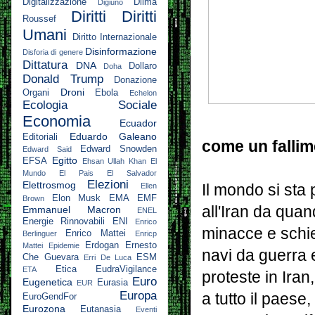
Digitalizzazione
Dilma
Digiuno
Diritti
Diritti
Roussef
Umani
Diritto Internazionale
Disinformazione
Disforia di genere
Dittatura
DNA
Dollaro
Doha
Donald Trump
Donazione
Droni
Organi
Ebola
Echelon
Ecologia Sociale
Economia
Ecuador
Eduardo Galeano
Editoriali
come un fallim
Edward Snowden
Edward Said
Egitto
EFSA
Ehsan Ullah Khan
El
Mundo
El Pais
El Salvador
Elezioni
Elettrosmog
Il mondo si sta
Ellen
Elon Musk
EMA
EMF
Brown
all'Iran da qua
Emmanuel Macron
ENEL
Energie Rinnovabili
ENI
Enrico
minacce e schier
Enrico Mattei
Berlinguer
Enricp
Erdogan
Ernesto
Mattei
Epidemie
navi da guerra 
Che Guevara
ESM
Erri De Luca
Etica
EudraVigilance
ETA
proteste in Iran
Euro
Eugenetica
Eurasia
EUR
Europa
a tutto il paese
EuroGendFor
Eurozona
Eutanasia
Eventi