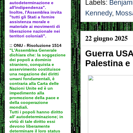
Labels:
Benjam
autodeter
minazione e
all'indipendenza".
Kennedy
,
Moss
Inoltre, l'Assemblea invita
"tutti gli Stati a fornire
assistenza morale e
materiale ai movimenti di
liberazione nazionale nei
22 giugno 2025
territori coloniali".
:: ONU - Risoluzione 1514
"L'Assemblea Generale
Guerra USA/
dichiara che: la soggezione
dei popoli a dominio
Palestina e
straniero, conquista e
asservimento costituisce
una negazione dei diritti
umani fondamentali, è
contraria alla Carta delle
Nazioni Unite ed è un
impedimento alla
promozione della pace e
della cooperazione
mondiali.
Tutti i popoli hanno diritto
all' autodeter
minazione; in
virtù di tale diritto essi
devono liberamente
determinare il loro status