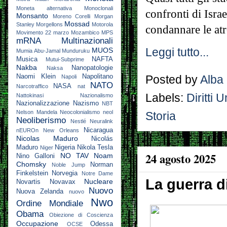
Moneta alternativa
Monoclonali
confronti di Isra
Monsanto
Moreno Corelli
Morgan
Mossad
Stanley
Morgellons
Motorola
condannare le at
Movimento 22 marzo
Mozambico
MPS
mRNA
Multinazionali
Leggi tutto...
MUOS
Mumia Abu-Jamal
Munduruku
Musica
NAFTA
Mutui-Subprime
Nakba
Nanopatologie
Naksa
Naomi Klein
Napolitano
Posted by
Alba
Napoli
NATO
NASA
Narcotraffico
nat
Labels:
Diritti 
Nattokinasi
Nazionalismo
Nazionalizzazione
Nazismo
NBT
Nelson Mandela
Neocolonialismo
neol
Storia
Neoliberismo
Nestlé
Neuralink
Nicaragua
nEUROn
New Orleans
Nicolas Maduro
Nicolás
Maduro
Nigeria
Nikola Tesla
Niger
24 agosto 2025
NO TAV
Noam
Nino Galloni
Chomsky
Norman
Noble Jump
Finkelstein
Norvegia
Notre Dame
La guerra di
Nucleare
Novartis
Novavax
Nuovo
Nuova Zelanda
nuovo
Nwo
Ordine Mondiale
Obama
Obiezione di Coscienza
Occupazione
Odessa
OCSE