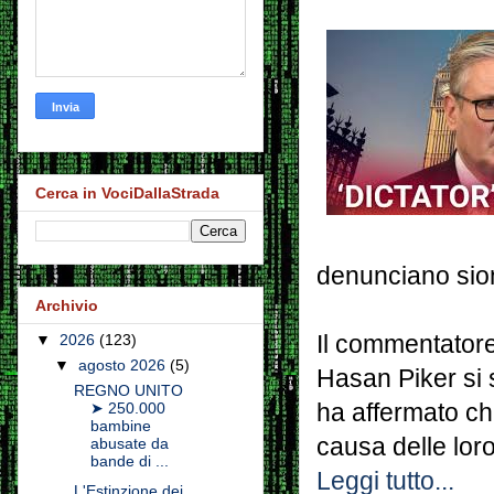
Cerca in VociDallaStrada
denunciano sio
Archivio
Il commentator
▼
2026
(123)
▼
agosto 2026
(5)
Hasan Piker si s
REGNO UNITO
ha affermato che
➤ 250.000
bambine
causa delle loro
abusate da
bande di ...
Leggi tutto...
L'Estinzione dei