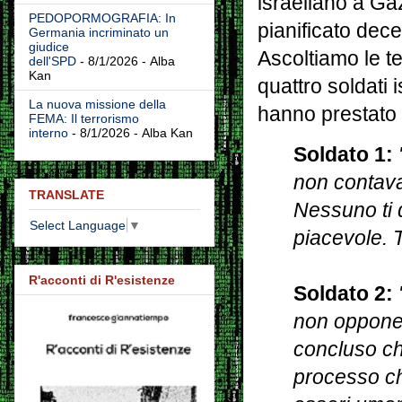
israeliano a Ga
PEDOPORMOGRAFIA: In
pianificato dece
Germania incriminato un
giudice
Ascoltiamo le t
dell'SPD
- 8/1/2026
- Alba
Kan
quattro soldati 
La nuova missione della
hanno prestato 
FEMA: Il terrorismo
interno
- 8/1/2026
- Alba Kan
Soldato 1:
non contava
TRANSLATE
Nessuno ti 
Select Language
▼
piacevole. T
R'acconti di R'esistenze
Soldato 2:
"
non opponev
concluso ch
processo ch