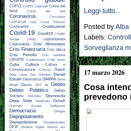
COP21
Corea del
COP25
Copyrigth
Leggi tutto...
Nord
Corea del Sud
Coronavirus
Corruzione
CORVELVA
cost
Costa D'Avorio
Posted by
Alba
Costituzione
Costituente
Covid-19
Covid19
Credito
Labels:
Control
criptomoneta
Sociale
CReG
Crisi Alimentare
Criptovaluta
Sorveglianza m
Crisi Finanziaria
Crisi Idrica
Crisi Petrolio
Crisi sanitaria
CRISPR
Cristianesimo
Crollo ponte
Cuba
Cultura
Cultura e
17 marzo 2026
Comunicazione
Daesh
Curevac
Daniel
Dalai Lama
Dan Olmsted
Estulin
DARPA
Danimarca
David
Debito
Cosa intend
Davos
Bowie
DDT
de
Debito Pubblico
Debito
prevedono il
Decrescita
Sovrano
Decodex
Deep State
Default
DeepFake
Defender Europe
Deflazione
Democrazia
Dengue
Depopolamento
Depopolazione
Desaparecidos
DEW
Dhakka
Digital Service Act