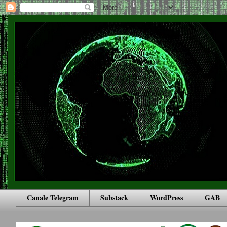
Canale Telegram
Substack
WordPress
GAB