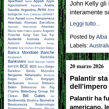
Apartheid
Appelli
Apple
Apeel
John Kelly gli 
Arabia
Appuntamenti
Aquarius
Armi
Saudita
Argentina
Armi
interamente s
biologiche
Armi Chimiche
ARPANET
Assad
Astrazeneca
Asia
Astana
Attentato
Leggi tutto...
Attentato Barcellona
Attentato
Attentato Manchester
Nizza
Augusto
Attilio Folliero
Audenz
Pinochet
Aung San Suu Kyi
Posted by
Alba
Austerità
Australia
Austria
Autismo
Autostrade
Avaaz
Labels:
Australi
Aviaria
Aziz Krichen
B’Tselem
Balfour
Banca Mondiale
Banche
Bankitalia
Bangladesh
Banksters
BASF
Bassem Tamimi
20 marzo 2026
BCE
BDS
BAYER
Belgio
Beirut
Benetton
Benito Mussolini
Benjamin Netanyahu
Benlysta
Palantir s
Beppe Grillo
Bergoglio
Berlusconi
Bibbiano
Bertinotti
dell'impero
Biden
Bielorussia
Big
Bifo
Bilderberg Group
Pharma
Bill
Bill Gates
Clinton
bio
Palantir ha f
Biodiversità
Biometria
Bioetica
Biosicurezza
Biotecnologia
americano, le
Bioterrorismo
Birmania
Bitcoin