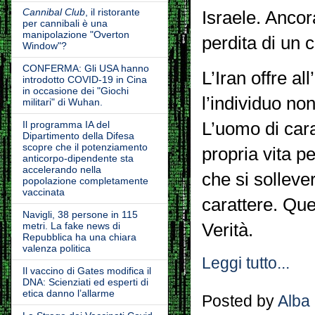
Cannibal Club
, il ristorante
Israele. Ancor
per cannibali è una
manipolazione "Overton
perdita di un 
Window"?
CONFERMA: Gli USA hanno
L’Iran offre a
introdotto COVID-19 in Cina
in occasione dei "Giochi
l’individuo no
militari" di Wuhan.
L’uomo di cara
Il programma IA del
Dipartimento della Difesa
scopre che il potenziamento
propria vita pe
anticorpo-dipendente sta
accelerando nella
che si solleve
popolazione completamente
vaccinata
carattere. Ques
Navigli, 38 persone in 115
Verità.
metri. La fake news di
Repubblica ha una chiara
valenza politica
Leggi tutto...
Il vaccino di Gates modifica il
DNA: Scienziati ed esperti di
etica danno l’allarme
Posted by
Alba