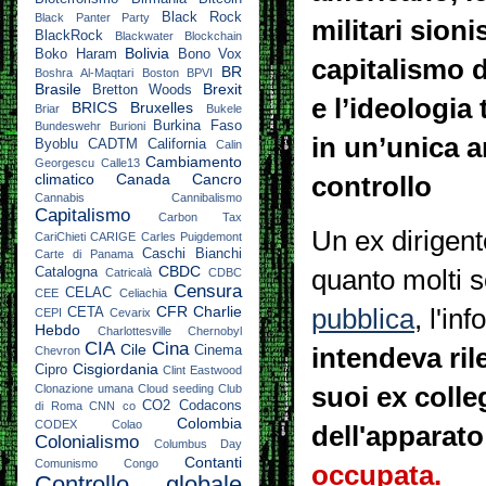
Black Rock
Black Panter Party
militari sionis
BlackRock
Blackwater
Blockchain
Bolivia
Boko Haram
Bono Vox
capitalismo d
BR
Boshra Al-Maqtari
Boston
BPVI
Brasile
Brexit
Bretton Woods
e l’ideologia
BRICS
Bruxelles
Briar
Bukele
Burkina Faso
Bundeswehr
Burioni
in un’unica a
Byoblu
CADTM
California
Calin
Cambiamento
Georgescu
Calle13
climatico
Canada
Cancro
controllo
Cannabis
Cannibalismo
Capitalismo
Carbon Tax
Un ex dirigen
CariChieti
CARIGE
Carles Puigdemont
Caschi Bianchi
Carte di Panama
CBDC
quanto molti 
Catalogna
Catricalà
CDBC
Censura
CELAC
CEE
Celiachia
CFR
Charlie
pubblica
, l'in
CETA
CEPI
Cevarix
Hebdo
Charlottesville
Chernobyl
CIA
Cina
Cile
intendeva rile
Cinema
Chevron
Cisgiordania
Cipro
Clint Eastwood
suoi ex colleg
Clonazione umana
Cloud seeding
Club
CO2
Codacons
di Roma
CNN
co
Colombia
CODEX
Colao
dell'apparato
Colonialismo
Columbus Day
Contanti
Comunismo
Congo
occupata.
Controllo globale