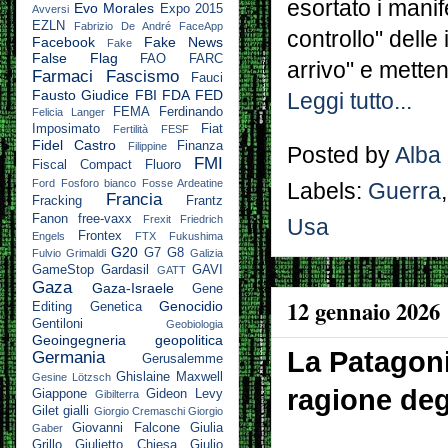
esortato i manif
Evo Morales
Expo 2015
Avversi
EZLN
Fabrizio De André
FaceApp
controllo" delle 
Facebook
Fake News
Fake
False Flag
FAO
FARC
arrivo" e metten
Farmaci
Fascismo
Fauci
Fausto Giudice
FBI
FDA
FED
Leggi tutto...
FEMA
Ferdinando
Felicia Langer
Imposimato
Fiat
Fertilità
FESF
Fidel Castro
Finanza
Filippine
Posted by
Alba
FMI
Fiscal Compact
Fluoro
Ford
Fosforo bianco
Fosse Ardeatine
Labels:
Guerra
Francia
Fracking
Frantz
Fanon
free-vaxx
Frexit
Friedrich
Usa
Frontex
Engels
FTX
Fukushima
G20
G7
G8
Fulvio Grimaldi
Galizia
GameStop
Gardasil
GAVI
GATT
Gaza
Gaza-Israele
Gene
12 gennaio 2026
Genocidio
Editing
Genetica
Gentiloni
Geobiologia
Geoingegneria
geopolitica
La Patagoni
Germania
Gerusalemme
Ghislaine Maxwell
Gesine Lötzsch
ragione degl
Giappone
Gideon Levy
Gibilterra
Gilet gialli
Giorgio Cremaschi
Giorgio
Giovanni Falcone
Giulia
Gaber
Grillo
Giulietto Chiesa
Giulio