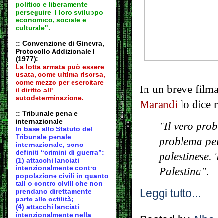
politico e liberamente
perseguire il loro sviluppo
economico, sociale e
culturale".
:: Convenzione di Ginevra,
Protocollo Addizionale I
(1977):
La lotta armata può essere
usata, come ultima risorsa,
come mezzo per esercitare
In un breve filma
il diritto all'
autodeter
minazione.
Marandi
lo dice 
:: Tribunale penale
internazionale
"Il vero pro
In base allo Statuto del
Tribunale penale
problema per 
internazionale, sono
definiti “crimini di guerra”:
palestinese. 
(1) attacchi lanciati
intenzionalmente contro
Palestina".
popolazione civili in quanto
tali o contro civili che non
Leggi tutto...
prendano direttamente
parte alle ostilità;
(4) attacchi lanciati
intenzionalmente nella