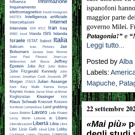
Informazione
Influenza
ispanofoni hanno 
Inquinamento
elettromagnetico
Insetti
Instagram
maggior parte dei
Intelligenza artificiale
INSTEX
Internet
Intercettazioni
governo Milei. 
Iran
Interviste
Iraq
IOR
IPCC
ISIS
Islanda
Irlanda
IRBO
Irexit
Patagonia!”
e
“M
Italia
Israele
ISTAT
Italexit
Leggi tutto...
Jair
Italicum
Ivan Pinheiro
Bolsonaro
Jarawa
Jean Monnet
Jean Paul Fitoussi
Jean-Luc
Posted by
Alba
Jeffrey
Mélenchon
Jeff Bezos
Epstein
Jobs Act
John Bolton
Labels:
America
John Fitzgerald Kennedy
John
JP
Lennon
Jonathan Cook
Jovanotti
Julian Assange
Mapuche
,
Pata
Morgan
JTAGS
Kant
Kary Mullis
Katrina
Kenya
Keynes
Khalida Jarrar
Khan al Ahmar
Kissinger
Kirghizistan
KKK
Klaus Schwab
Knesset
Kosovo
22 settembre 20
Land grabbing
Kurdistan
Lampedusa
Lavoro
Laura Boldrini
Leila Khaled
Libano
Leroy Merlin
Lettonia
lib
«Mai più»
pe
Libertà
Libia
Liberalizzazioni
Libra
Libri
Licio Gelli
Lira
Lobby
Likud
degli studi
Lorenzin
Lockheed
Lopez Obrador