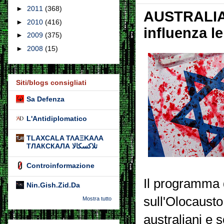
►
2011
(368)
AUSTRALIA ➤
►
2010
(416)
influenza l
►
2009
(375)
►
2008
(15)
Siti/blogs consigliati
Sa Defenza
L'Antidiplomatico
TLAXCALA ΤΛΑΞΚΑΛΑ
ТЛАКСКАЛА تلاكسكالا
Controinformazione
Il programma d
Nin.Gish.Zid.Da
sull'Olocausto
Mostra tutto
australiani e