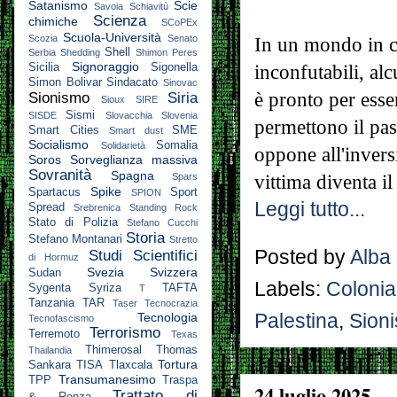
Satanismo
Scie
Savoia
Schiavitù
Scienza
chimiche
SCoPEx
Scuola-Università
Scozia
Senato
In un mondo in cu
Shell
Serbia
Shedding
Shimon Peres
Signoraggio
inconfutabili, al
Sicilia
Sigonella
Simon Bolivar
Sindacato
Sinovac
è pronto per esse
Sionismo
Siria
Sioux
SIRE
Sismi
SISDE
Slovacchia
Slovenia
permettono il pass
Smart Cities
SME
Smart dust
Socialismo
Somalia
Solidarietà
oppone all'inversi
Soros
Sorveglianza massiva
Sovranità
Spagna
vittima diventa il
Spars
Spike
Spartacus
Sport
SPION
Leggi tutto...
Spread
Srebrenica
Standing Rock
Stato di Polizia
Stefano Cucchi
Storia
Stefano Montanari
Stretto
Posted by
Alba
Studi Scientifici
di Hormuz
Svezia
Svizzera
Sudan
Labels:
Colonia
Sygenta
Syriza
TAFTA
T
Tanzania
TAR
Taser
Tecnocrazia
Palestina
,
Sion
Tecnologia
Tecnofascismo
Terrorismo
Terremoto
Texas
Thimerosal
Thomas
Thailandia
Tortura
Sankara
TISA
Tlaxcala
Transumanesimo
TPP
Traspa
24 luglio 2025
Trattato di