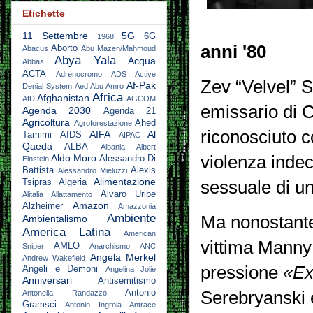
Etichette
11 Settembre
5G
6G
1968
anni '80
Aborto
Abacus
Abu Mazen/Mahmoud
Abya Yala
Acqua
Abbas
ACTA
Adrenocromo
ADS Active
Zev “Velvel” S
Af-Pak
Denial System
Aed Abu Amro
Africa
Afghanistan
AfD
AGCOM
emissario di 
Agenda 2030
Agenda 21
Agricoltura
Ahed
Agroforestazione
riconosciuto c
AIFA
Al
Tamimi
AIDS
AIPAC
Qaeda
ALBA
Albania
Albert
violenza inde
Aldo Moro
Alessandro Di
Einstein
Battista
Alexis
Alessandro Mieluzzi
Alimentazione
sessuale di un
Tsipras
Algeria
Alvaro Uribe
Alitalia
Allattamento
Amazon
Alzheimer
Amazzonia
Ambiente
Ma nonostante 
Ambientalismo
America Latina
American
vittima Manny
AMLO
Sniper
Anarchismo
ANC
Angela Merkel
Andrew Wakefield
pressione
«Ex
Angeli e Demoni
Angelina Jolie
Anniversari
Antisemitismo
Serebryanski è
Antonio
Antonella Randazzo
Gramsci
Antonio Ingroia
Antrace