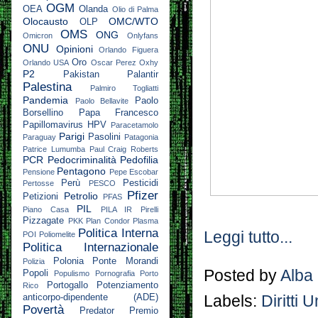
OGM
OEA
Olanda
Olio di Palma
Olocausto
OMC/WTO
OLP
OMS
ONG
Omicron
Onlyfans
ONU
Opinioni
Orlando Figuera
Oro
Orlando USA
Oscar Perez
Oxhy
P2
Pakistan
Palantir
Palestina
Palmiro Togliatti
Pandemia
Paolo
Paolo Bellavite
Borsellino
Papa Francesco
Papillomavirus HPV
Paracetamolo
Parigi
Pasolini
Paraguay
Patagonia
Patrice Lumumba
Paul Craig Roberts
PCR
Pedocriminalità
Pedofilia
Pentagono
Pensione
Pepe Escobar
Perù
Pesticidi
Pertosse
PESCO
Pfizer
Petrolio
Petizioni
PFAS
PIL
Piano Casa
PILA IR
Pirelli
Pizzagate
PKK
Plan Condor
Plasma
Politica Interna
Leggi tutto...
POI
Poliomelite
Politica Internazionale
Polonia
Ponte Morandi
Polizia
Posted by
Alba
Popoli
Populismo
Pornografia
Porto
Portogallo
Potenziamento
Rico
Labels:
Diritti 
anticorpo-dipendente (ADE)
Povertà
Predator
Premio