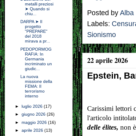
metalli preziosi
➤ Quando si
Posted by
Alba
chiu...
DARPA ➤ Il
Labels:
Censur
progetto
"PREPARE"
Sionismo
del 2018
mirava a pr...
PEDOPORMOG
RAFIA: In
22 aprile 2026
Germania
incriminato un
giudic...
Epstein, Ba
La nuova
missione della
FEMA: Il
terrorismo
interno
►
luglio 2026
(17)
Carissimi lettori 
►
giugno 2026
(26)
l'articolo intitola
►
maggio 2026
(16)
delle élites,
non è
►
aprile 2026
(13)