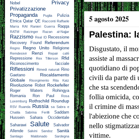
Privacy
Nobel
Privatizzazione
Propaganda
Pulizia
5 agosto 2025
Puglia
Etnica
Qatar
QE
Racconti
Raffaele
Raqqa
Marra
RAI
Ranieri Guerra
Palestina: 
RATM
Ratzinger
Razan al-Najjar
Razzismo
Recessione
Real ID
Referendum
Recovery Found
Disgustato, il m
Regno Unito
Religione
Regno
Renzi
Remdesivir
Repair café
assiste al massac
Rfid
Repressione
Rex Tillerson
Riconoscimento facciale
quotidiano di po
Riflessioni
Rino
Rimedi naturali
Riscaldamento
Gaetano
civili da parte di
Globale
Risorgimento
Rita Katz
Rivoluzione
Rockefeller
Robot
che sta scendend
Roger Waters
Rohingya
follia omicida, 
Romania
Ron Paul
Rosa
Rothschild
Roundup
Luxemburg
il crimine di mas
Russia
RSV
Ruanda
sa
Sabra e
Saddam
Chatila
Sabrina Ferilli
l'abiezione che c
Hussein
Sahara Occidentale
Salute
nello stigmatizzar
Saharawi
Salvador
Sanità
Allende
Salvini
Sandoz
vittime.
Santiago Maldonado
Sardegna