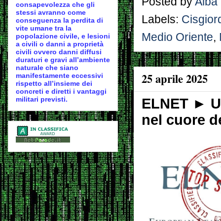
Posted by
Alba
consapevolezza che gli
stessi avranno come
Labels:
Cisgior
conseguenza la perdita di
vite umane tra la
Medio Oriente
,
popolazione civile, e lesioni
a civili o danni a proprietà
civili ovvero danni diffusi
duraturi e gravi all’ambiente
naturale che siano
25 aprile 2025
manifestamente eccessivi
rispetto all’insieme dei
concreti e diretti i vantaggi
militari previsti.
ELNET ► Un 
nel cuore d