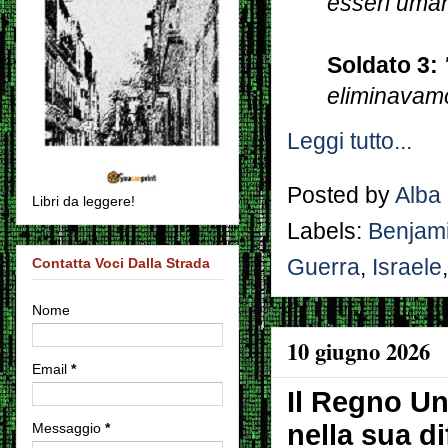
esseri uman
Soldato 3:
eliminavamo
Leggi tutto...
Posted by
Alba
Libri da leggere!
Labels:
Benjam
Contatta Voci Dalla Strada
Guerra
,
Israele
Nome
10 giugno 2026
Email
*
Il Regno Un
nella sua di
Messaggio
*