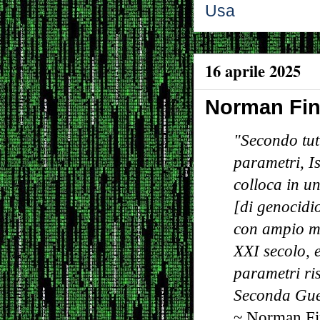
Usa
16 aprile 2025
Norman Fink
"Secondo tutt
parametri, Is
colloca in u
[di genocidio
con ampio m
XXI secolo, e
parametri ris
Seconda Gue
~ Norman Fin