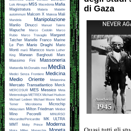
M5S
Mafia
Luis Almagro
Macedonia
di Gaza
Magistratura
Malaria
Malattie
Malcom X
Mali
autoimmuni
Malesia
Manipolazione
Mandela
Manlio Dinucci
Manuel Talens
Mapuche
Marco Cedolin
Marco
Margaret
Rubio
Marco Travaglio
Tatcher
Marielle Franco
Marine
Mario Draghi
Le Pen
Mario
Monti
Marocco
marò
Martin Luther
Marwan Barghouti
Marx
King
Massoneria
Massimo Fini
Media
Mattarella
McDonalds
med
Medicina
Medici Senza Frontiere
Medio Oriente
Melatonina
Mercato Transatlantico
Merck
MES
Messico
MERCOSUR
Meta
Metereologia
METREX
Michael Hudson
Michael Ledeen
Michael Moore
Michel
Microchip
Temer
Microbioma
Milton Friedman
Midazolam
Minibot
Mino Pecorelli
MINURSO
MK ULTRA
Miocardite/Pericardite
Moderna
MMT
Moby Prince
Quasi tutti gli st
Moneta
Moira Millan
Monarchia