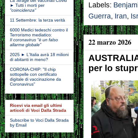
La Strage dei Vaccinati Covid
Labels:
Benjam
► Tutti i morti per
"coincidenza"
Guerra
,
Iran
,
Is
11 Settembre: la terza verità
6000 Medici tedeschi contro il
Terrorismo mediatico:
22 marzo 2026
Il coronavirus “è un falso
allarme globale”
2025 ► L'Italia avrà 18 milioni
AUSTRALIA ➤
di abitanti in meno?
per lo stup
CORONA-CHIP: "Il chip
sottopelle con certificato
digitale di vaccinazione da
Coronavirus"
Ricevi via email gli ultimi
articoli di Voci Dalla Strada
Subscribe to Voci Dalla Strada
by Email