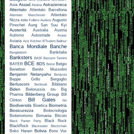
Assad
Astrazeneca
Asia
Astana
Attentato
Attentato Barcellona
Attentato
Attentato Manchester
Nizza
Augusto
Attilio Folliero
Audenz
Pinochet
Aung San Suu Kyi
Austerità
Australia
Austria
Autismo
Autostrade
Avaaz
Aviaria
Aziz Krichen
B’Tselem
Balfour
Banca Mondiale
Banche
Bankitalia
Bangladesh
Banksters
BASF
Bassem Tamimi
BCE
BDS
BAYER
Belgio
Beirut
Benetton
Benito Mussolini
Benjamin Netanyahu
Benlysta
Beppe Grillo
Bergoglio
Berlusconi
Bibbiano
Bertinotti
Biden
Bielorussia
Big
Bifo
Bilderberg Group
Pharma
Bill
Bill Gates
Clinton
bio
Biodiversità
Biometria
Bioetica
Biosicurezza
Biotecnologia
Bioterrorismo
Birmania
Bitcoin
Black Rock
Black Panter Party
BlackRock
Blackwater
Blockchain
Bolivia
Boko Haram
Bono Vox