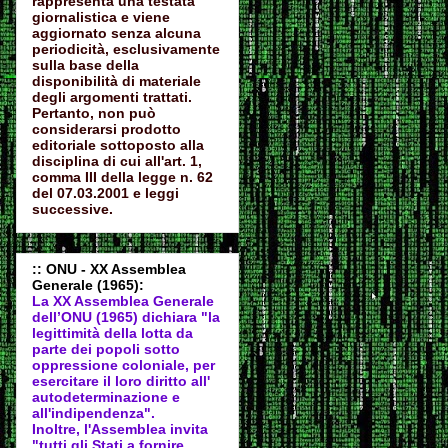
rappresenta una testata
giornalistica e viene
aggiornato senza alcuna
periodicità, esclusivamente
sulla base della
disponibilità di materiale
degli argomenti trattati.
Pertanto, non può
considerarsi prodotto
editoriale sottoposto alla
disciplina di cui all'art. 1,
comma III della legge n. 62
del 07.03.2001 e leggi
successive.
:: ONU - XX Assemblea
Generale (1965):
La XX Assemblea Generale
dell’ONU (1965) dichiara "la
legittimità della lotta da
parte dei popoli sotto
oppressione coloniale, per
esercitare il loro diritto all'
autodeter
minazione e
all'indipendenza".
Inoltre, l'Assemblea invita
"tutti gli Stati a fornire