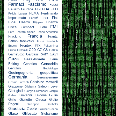
Farmaci
Fascismo
Fauci
Fausto Giudice
FBI
FDA
FED
FEMA
Ferdinando
Felicia Langer
Imposimato
Fiat
Fertilità
FESF
Fidel Castro
Finanza
Filippine
FMI
Fiscal Compact
Fluoro
Ford
Fosforo bianco
Fosse Ardeatine
Francia
Fracking
Frantz
Fanon
free-vaxx
Frexit
Friedrich
Frontex
Engels
FTX
Fukushima
G20
G7
G8
Fulvio Grimaldi
Galizia
GameStop
Gardasil
GAVI
GATT
Gaza
Gaza-Israele
Gene
Genocidio
Editing
Genetica
Gentiloni
Geobiologia
Geoingegneria
geopolitica
Germania
Gerusalemme
Ghislaine Maxwell
Gesine Lötzsch
Giappone
Gideon Levy
Gibilterra
Gilet gialli
Giorgio Cremaschi
Giorgio
Giovanni Falcone
Giulia
Gaber
Grillo
Giulietto Chiesa
Giulio
Regeni
Giuseppe Garibaldi
Giustizia
Gladio
Glauber Rocha
Glaxo
Glifosato
Globalismo