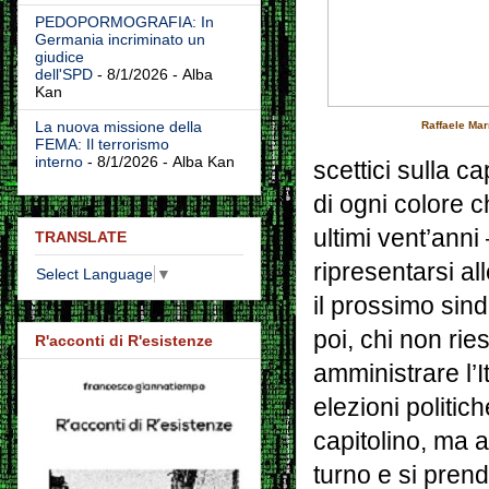
PEDOPORMOGRAFIA: In
Germania incriminato un
giudice
dell'SPD
- 8/1/2026
- Alba
Kan
La nuova missione della
Raffaele Marr
FEMA: Il terrorismo
interno
- 8/1/2026
- Alba Kan
scettici sulla ca
di ogni colore 
ultimi vent’ann
TRANSLATE
ripresentarsi a
Select Language
▼
il prossimo sin
poi, chi non ri
R'acconti di R'esistenze
amministrare l’I
elezioni politich
capitolino, ma 
turno e si pren