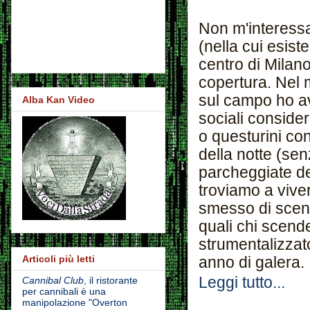
Non m'interessa 
(nella cui esis
centro di Milano
copertura. Nel 
sul campo ho av
Alba Kan Video
sociali consider
o questurini con
della notte (se
parcheggiate dei
troviamo a viver
smesso di scend
quali chi scend
strumentalizzat
Articoli più letti
anno di galera.
Leggi tutto...
Cannibal Club
, il ristorante
per cannibali è una
manipolazione "Overton