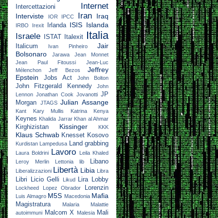
Internet
Intercettazioni
Iran
Interviste
Iraq
IOR
IPCC
ISIS
Islanda
Irlanda
IRBO
Irexit
Italia
Israele
ISTAT
Italexit
Jair
Italicum
Ivan Pinheiro
Bolsonaro
Jarawa
Jean Monnet
Jean Paul Fitoussi
Jean-Luc
Jeffrey
Mélenchon
Jeff Bezos
Epstein
Jobs Act
John Bolton
John Fitzgerald Kennedy
John
JP
Lennon
Jonathan Cook
Jovanotti
Julian Assange
Morgan
JTAGS
Kant
Kary Mullis
Katrina
Kenya
Keynes
Khalida Jarrar
Khan al Ahmar
Kissinger
Kirghizistan
KKK
Klaus Schwab
Knesset
Kosovo
Land grabbing
Kurdistan
Lampedusa
Lavoro
Laura Boldrini
Leila Khaled
Libano
Leroy Merlin
Lettonia
lib
Libertà
Libia
Liberalizzazioni
Libra
Libri
Licio Gelli
Lira
Lobby
Likud
Lorenzin
Lockheed
Lopez Obrador
M5S
Mafia
Luis Almagro
Macedonia
Magistratura
Malaria
Malattie
Malcom X
Mali
autoimmuni
Malesia