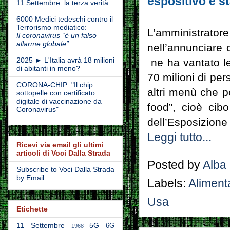
espositivo è s
11 Settembre: la terza verità
6000 Medici tedeschi contro il
Terrorismo mediatico:
L’amministrato
Il coronavirus “è un falso
allarme globale”
nell’annunciare 
2025 ► L'Italia avrà 18 milioni
ne ha vantato le
di abitanti in meno?
70 milioni di per
CORONA-CHIP: "Il chip
altri menù che pe
sottopelle con certificato
digitale di vaccinazione da
food”, cioè cib
Coronavirus"
dell’Esposizione 
Leggi tutto...
Ricevi via email gli ultimi
articoli di Voci Dalla Strada
Posted by
Alba
Subscribe to Voci Dalla Strada
by Email
Labels:
Aliment
Usa
Etichette
11 Settembre
5G
6G
1968