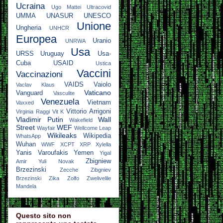
Ucraina
Ugo Mattei
Ultracovid
UMMA
UNASUR
UNESCO
Unione
Ungheria
UNHCR
Europea
Uranio
UNRWA
Usa
URSS
Uruguay
Usa-
Cuba
USAID
Ustica
Vaccini
Vaccinazioni
VAIDS
Vaiolo
Vaclav Klaus
Vaticano
Vanguard
Vasculite
Venezuela
Vietnam
Vaxxed
Vittorio Arrigoni
Virginia Raggi
Vit K
Vladimir Putin
Wall
Wakefield
Street
WEF
Wayfair
Wellcome Leap
Wikileaks
Wikipedia
WhatsApp
Wuhan
WWF
XCPT
XRP
Xylella
Yanis Varoufakis
Yemen
Yigal
Zbigniew
Amir
Yuli Novak
Brzezinski
Zecche
Zibgniev
Brzezinski
Zika
Zolfo
Zwelivelile
Mandela
Questo sito non