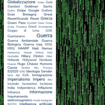
Globalizzazione
Gold
Golan
Goldman Sachs
Standard
Golpe
Google
Grafene
Golem
Gran Bretagna
Great
Grecia
Reset/Grande Reset
Green Pass
Grenfell Tower
Greta
Grexit
Greta Thunberg
Groenlandia
Gruppo di Lima
GSK
Guerra
Guantanamo
Guerra Ambientale
Guerra
Biologica
Guerra Iraq
H1N1
HAARP
Haiti
Hamas
H5N1
Hantavirus
Hawaii
Helmut Kohl
Hillary Clinton
Hezbollah
Hitler
Hollande
Hollywood
Honduras
Hugo Chávez
Humoris
Huawei
Causa
Ibrahim Abu Thuraya
ID2020
Ideologia Gender
ID4D
Immigrazione
ILVA
Ilaria Alpi
Imperialismo
Impero
IMU
Incendio
Inceneritori
Inchieste
India
Inflazione
Indipendenza
Informazione
Influenza
Inquinamento
elettromagnetico
Insetti
Instagram
Intelligenza artificiale
INSTEX