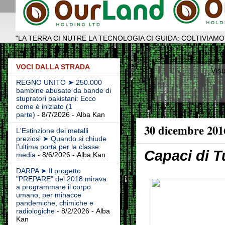
"LA TERRA CI NUTRE LA TECNOLOGIA CI GUIDA: COLTIVIAMO
VOCI DALLA STRADA
Visu
REGNO UNITO ➤ 250.000
bambine abusate da bande di
stupratori pakistani: Ecco
come è iniziato (1
parte)
- 8/7/2026
- Alba Kan
30 dicembre 201
L'Estinzione dei metalli
preziosi ➤ Quando si chiude
l'ultima porta per la classe
Capaci di T
media
- 8/6/2026
- Alba Kan
DARPA ➤ Il progetto
"PREPARE" del 2018 mirava
a programmare il corpo
umano, per minacce
pandemiche, chimiche e
radiologiche
- 8/2/2026
- Alba
Kan