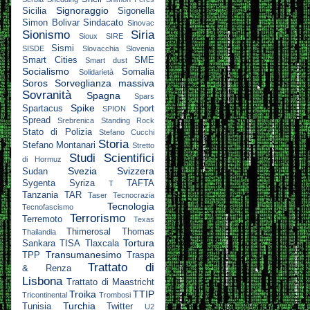
Signoraggio
Sicilia
Sigonella
Simon Bolivar
Sindacato
Sinovac
Sionismo
Siria
Sioux
SIRE
Sismi
SISDE
Slovacchia
Slovenia
Smart Cities
SME
Smart dust
Socialismo
Somalia
Solidarietà
Soros
Sorveglianza massiva
Sovranità
Spagna
Spars
Spike
Spartacus
Sport
SPION
Spread
Srebrenica
Standing Rock
Stato di Polizia
Stefano Cucchi
Storia
Stefano Montanari
Stretto
Studi Scientifici
di Hormuz
Svezia
Svizzera
Sudan
Sygenta
Syriza
TAFTA
T
Tanzania
TAR
Taser
Tecnocrazia
Tecnologia
Tecnofascismo
Terrorismo
Terremoto
Texas
Thimerosal
Thomas
Thailandia
Tortura
Sankara
TISA
Tlaxcala
Transumanesimo
TPP
Traspa
Trattato di
& Renza
Lisbona
Trattato di Maastricht
Troika
TTIP
Tricontinental
Trombosi
Turchia
Tunisia
Twitter
U2