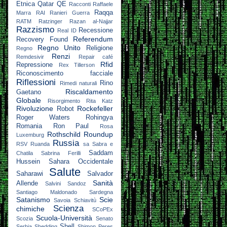
Etnica
Qatar
QE
Racconti
Raffaele
Raqqa
Marra
RAI
Ranieri Guerra
RATM
Ratzinger
Razan al-Najjar
Razzismo
Recessione
Real ID
Referendum
Recovery Found
Regno Unito
Religione
Regno
Renzi
Remdesivir
Repair café
Rfid
Repressione
Rex Tillerson
Riconoscimento facciale
Riflessioni
Rino
Rimedi naturali
Riscaldamento
Gaetano
Globale
Risorgimento
Rita Katz
Rivoluzione
Rockefeller
Robot
Roger Waters
Rohingya
Romania
Ron Paul
Rosa
Rothschild
Roundup
Luxemburg
Russia
RSV
Ruanda
sa
Sabra e
Saddam
Chatila
Sabrina Ferilli
Hussein
Sahara Occidentale
Salute
Saharawi
Salvador
Sanità
Allende
Salvini
Sandoz
Santiago Maldonado
Sardegna
Satanismo
Scie
Savoia
Schiavitù
Scienza
chimiche
SCoPEx
Scuola-Università
Scozia
Senato
Shell
Serbia
Shedding
Shimon Peres