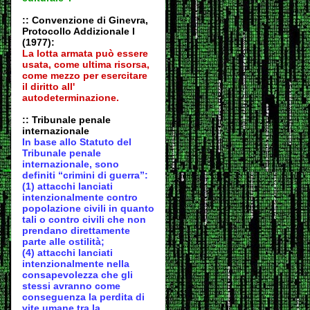
:: Convenzione di Ginevra,
Protocollo Addizionale I
(1977):
La lotta armata può essere
usata, come ultima risorsa,
come mezzo per esercitare
il diritto all'
autodeter
minazione.
:: Tribunale penale
internazionale
In base allo Statuto del
Tribunale penale
internazionale, sono
definiti “crimini di guerra”:
(1) attacchi lanciati
intenzionalmente contro
popolazione civili in quanto
tali o contro civili che non
prendano direttamente
parte alle ostilità;
(4) attacchi lanciati
intenzionalmente nella
consapevolezza che gli
stessi avranno come
conseguenza la perdita di
vite umane tra la