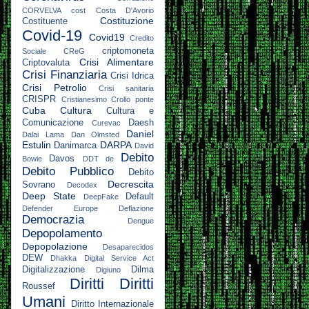
CORVELVA
cost
Costa D'Avorio
Costituzione
Costituente
Covid-19
Covid19
Credito
criptomoneta
Sociale
CReG
Crisi Alimentare
Criptovaluta
Crisi Finanziaria
Crisi Idrica
Crisi Petrolio
Crisi sanitaria
CRISPR
Cristianesimo
Crollo ponte
Cuba
Cultura
Cultura e
Comunicazione
Daesh
Curevac
Daniel
Dalai Lama
Dan Olmsted
Estulin
DARPA
Danimarca
David
Debito
Davos
Bowie
DDT
de
Debito Pubblico
Debito
Decrescita
Sovrano
Decodex
Deep State
Default
DeepFake
Defender Europe
Deflazione
Democrazia
Dengue
Depopolamento
Depopolazione
Desaparecidos
DEW
Dhakka
Digital Service Act
Digitalizzazione
Dilma
Digiuno
Diritti
Diritti
Roussef
Umani
Diritto Internazionale