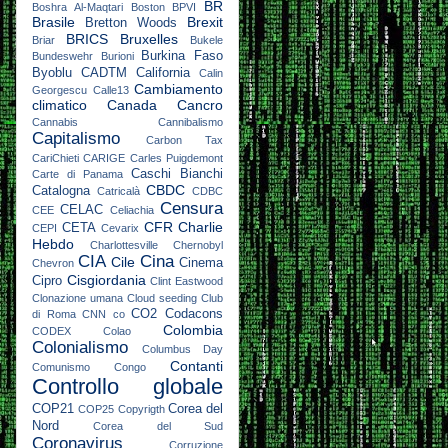
BR
Boshra Al-Maqtari
Boston
BPVI
Brasile
Brexit
Bretton Woods
BRICS
Bruxelles
Briar
Bukele
Burkina Faso
Bundeswehr
Burioni
Byoblu
CADTM
California
Calin
Cambiamento
Georgescu
Calle13
climatico
Canada
Cancro
Cannabis
Cannibalismo
Capitalismo
Carbon Tax
CariChieti
CARIGE
Carles Puigdemont
Caschi Bianchi
Carte di Panama
CBDC
Catalogna
Catricalà
CDBC
Censura
CELAC
CEE
Celiachia
CFR
Charlie
CETA
CEPI
Cevarix
Hebdo
Charlottesville
Chernobyl
CIA
Cina
Cile
Cinema
Chevron
Cisgiordania
Cipro
Clint Eastwood
Clonazione umana
Cloud seeding
Club
CO2
Codacons
di Roma
CNN
co
Colombia
CODEX
Colao
Colonialismo
Columbus Day
Contanti
Comunismo
Congo
Controllo globale
COP21
Corea del
COP25
Copyrigth
Nord
Corea del Sud
Coronavirus
Corruzione