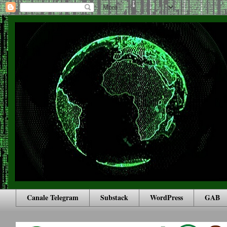
Canale Telegram
Substack
WordPress
GAB