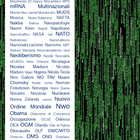
Movimento 22 marzo
Mozambico
MPS
mRNA
Multinazionali
MUOS
Mumia Abu-Jamal
Munduruku
Musica
NAFTA
Mutui-Subprime
Nakba
Nanopatologie
Naksa
Naomi Klein
Napolitano
Napoli
NATO
NASA
Narcotraffico
nat
Nattokinasi
Nazionalismo
Nazionalizzazione
Nazismo
NBT
Nelson Mandela
Neocolonialismo
neol
Neoliberismo
Nestlé
Neuralink
Nicaragua
nEUROn
New Orleans
Nicolas Maduro
Nicolás
Maduro
Nigeria
Nikola Tesla
Niger
NO TAV
Noam
Nino Galloni
Chomsky
Norman
Noble Jump
Finkelstein
Norvegia
Notre Dame
Nucleare
Novartis
Novavax
Nuovo
Nuova Zelanda
nuovo
Nwo
Ordine Mondiale
Obama
Obiezione di Coscienza
Occupazione
Odessa
OCSE
OGM
OEA
Olanda
Olio di Palma
Olocausto
OMC/WTO
OLP
OMS
ONG
Omicron
Onlyfans