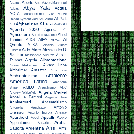
Aborto
Abacus
Abu Mazen/Mahmoud
Abya Yala
Acqua
Abbas
ACTA
Adrenocromo
ADS Active
Af-Pak
Denial System
Aed Abu Amro
Africa
Afghanistan
AfD
AGCOM
Agenda 2030
Agenda 21
Agricoltura
Ahed
Agroforestazione
AIFA
Al
Tamimi
AIDS
AIPAC
Qaeda
ALBA
Albania
Albert
Aldo Moro
Alessandro Di
Einstein
Battista
Alexis
Alessandro Mieluzzi
Alimentazione
Tsipras
Algeria
Alvaro Uribe
Alitalia
Allattamento
Amazon
Alzheimer
Amazzonia
Ambiente
Ambientalismo
America Latina
American
AMLO
Sniper
Anarchismo
ANC
Angela Merkel
Andrew Wakefield
Angeli e Demoni
Angelina Jolie
Anniversari
Antisemitismo
Antonio
Antonella Randazzo
Gramsci
Antonio Ingroia
Antrace
Apartheid
Appelli
Apple
Apeel
Arabia
Appuntamenti
Aquarius
Armi
Saudita
Argentina
Armi
biologiche
Armi Chimiche
ARPANET