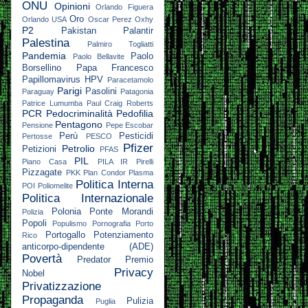
ONU
Opinioni
Orlando Figuera
Oro
Orlando USA
Oscar Perez
Oxhy
P2
Pakistan
Palantir
Palestina
Palmiro Togliatti
Pandemia
Paolo
Paolo Bellavite
Borsellino
Papa Francesco
Papillomavirus HPV
Paracetamolo
Parigi
Pasolini
Paraguay
Patagonia
Patrice Lumumba
Paul Craig Roberts
PCR
Pedocriminalità
Pedofilia
Pentagono
Pensione
Pepe Escobar
Perù
Pesticidi
Pertosse
PESCO
Pfizer
Petrolio
Petizioni
PFAS
PIL
Piano Casa
PILA IR
Pirelli
Pizzagate
PKK
Plan Condor
Plasma
Politica Interna
POI
Poliomelite
Politica Internazionale
Polonia
Ponte Morandi
Polizia
Popoli
Populismo
Pornografia
Porto
Portogallo
Potenziamento
Rico
anticorpo-dipendente (ADE)
Povertà
Predator
Premio
Privacy
Nobel
Privatizzazione
Propaganda
Pulizia
Puglia