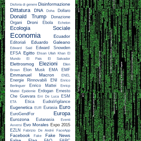
Disinformazione
Disforia di genere
Dittatura
DNA
Dollaro
Doha
Donald Trump
Donazione
Droni
Organi
Ebola
Echelon
Ecologia Sociale
Economia
Ecuador
Eduardo Galeano
Editoriali
Edward Snowden
Edward Said
Egitto
EFSA
Ehsan Ullah Khan
El
Mundo
El Pais
El Salvador
Elezioni
Elettrosmog
Ellen
Elon Musk
EMA
EMF
Brown
Emmanuel Macron
ENEL
Energie Rinnovabili
ENI
Enrico
Enrico Mattei
Berlinguer
Enricp
Erdogan
Ernesto
Mattei
Epidemie
Che Guevara
ESM
Erri De Luca
Etica
EudraVigilance
ETA
Euro
Eugenetica
Eurasia
EUR
Europa
EuroGendFor
Eurozona
Eutanasia
Eventi
Evo Morales
Expo 2015
Avversi
EZLN
Fabrizio De André
FaceApp
Facebook
Fake News
Fake
False Flag
FAO
FARC