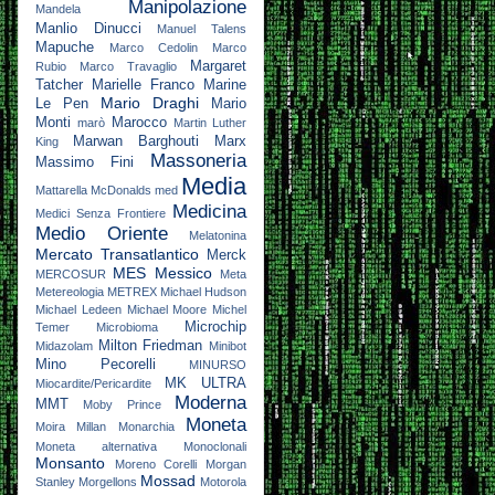
Manipolazione
Mandela
Manlio Dinucci
Manuel Talens
Mapuche
Marco Cedolin
Marco
Margaret
Rubio
Marco Travaglio
Tatcher
Marielle Franco
Marine
Mario Draghi
Le Pen
Mario
Monti
Marocco
marò
Martin Luther
Marwan Barghouti
Marx
King
Massoneria
Massimo Fini
Media
Mattarella
McDonalds
med
Medicina
Medici Senza Frontiere
Medio Oriente
Melatonina
Mercato Transatlantico
Merck
MES
Messico
MERCOSUR
Meta
Metereologia
METREX
Michael Hudson
Michael Ledeen
Michael Moore
Michel
Microchip
Temer
Microbioma
Milton Friedman
Midazolam
Minibot
Mino Pecorelli
MINURSO
MK ULTRA
Miocardite/Pericardite
Moderna
MMT
Moby Prince
Moneta
Moira Millan
Monarchia
Moneta alternativa
Monoclonali
Monsanto
Moreno Corelli
Morgan
Mossad
Stanley
Morgellons
Motorola