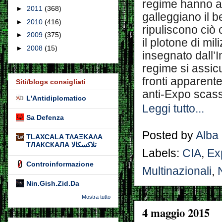
regime hanno al
►
2011
(368)
galleggiano il be
►
2010
(416)
ripuliscono ciò 
►
2009
(375)
il plotone di m
►
2008
(15)
insegnato dall’Im
regime si assicur
fronti apparente
Siti/blogs consigliati
anti-Expo scass
L'Antidiplomatico
Leggi tutto...
Sa Defenza
Posted by
Alba
TLAXCALA ΤΛΑΞΚΑΛΑ
ТЛАКСКАЛА تلاكسكالا
Labels:
CIA
,
Ex
Controinformazione
Multinazionali
,
Nin.Gish.Zid.Da
Mostra tutto
4 maggio 2015