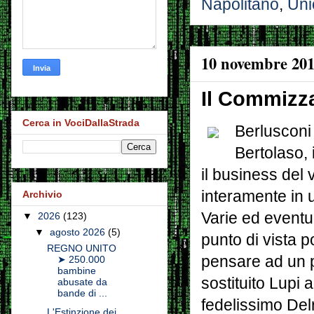
Napolitano
,
Uni
10 novembre 20
Il Commizz
Cerca in VociDallaStrada
Berlusconi 
Bertolaso, 
il business del
interamente in 
Archivio
Varie ed eventua
▼
2026
(123)
▼
agosto 2026
(5)
punto di vista 
REGNO UNITO
pensare ad un p
➤ 250.000
bambine
sostituito Lupi a
abusate da
bande di ...
fedelissimo Delr
L'Estinzione dei