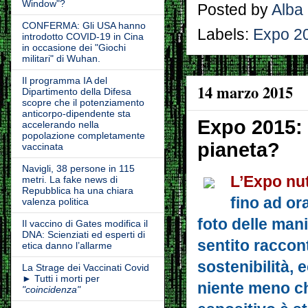
Window"?
Posted by
Alba
CONFERMA: Gli USA hanno
Labels:
Expo 2
introdotto COVID-19 in Cina
in occasione dei "Giochi
militari" di Wuhan.
Il programma IA del
14 marzo 2015
Dipartimento della Difesa
scopre che il potenziamento
anticorpo-dipendente sta
Expo 2015: 
accelerando nella
popolazione completamente
pianeta?
vaccinata
Navigli, 38 persone in 115
L’Expo nut
metri. La fake news di
Repubblica ha una chiara
fino ad or
valenza politica
foto delle mani
Il vaccino di Gates modifica il
DNA: Scienziati ed esperti di
sentito raccont
etica danno l’allarme
sostenibilità,
La Strage dei Vaccinati Covid
► Tutti i morti per
niente meno ch
"coincidenza"