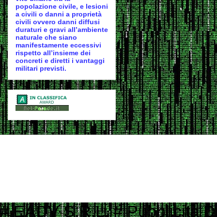
popolazione civile, e lesioni
a civili o danni a proprietà
civili ovvero danni diffusi
duraturi e gravi all’ambiente
naturale che siano
manifestamente eccessivi
rispetto all’insieme dei
concreti e diretti i vantaggi
militari previsti.
# EADV S.R.L. # Pubblicità Digitale e Programmatic Advertising # ___ ____ _ __ # ___ / | / __ \ | / / # / _ \/ /| | / / / / | / / # / __/ ___ |/ /_/ /| |/ / # \___/_/ |_/_____/ |___/ # # Contattaci per informazioni commerciali # Website: www.eadv.it # Email: marketing@eadv.it # START ads.txt - vocidallastrada.org - 2023-10-18 14:39:45 eadv.it, 13135, DIRECT 152media.info, 152M10, RESELLER 33across.com, 0010b00002MptHCAAZ, RESELLER, bbea06d9c4d2853c 33across.com, 0010b00002T3JniAAF, RESELLER, bbea06d9c4d2853c 33across.com, 0010b00002cGp2AAAS, RESELLER, bbea06d9c4d2853c 33across.com, 0013300001kQj2HAAS, RESELLER, bbea06d9c4d2853c 33across.com, 0015a00002oUk4aAAC, RESELLER, bbea06d9c4d2853c 33across.com, 0015a00003DKg9ZAAT, RESELLER, bbea06d9c4d2853c ad.plus, 352349, RESELLER adagio.io, 1294, RESELLER adcolony.com, 496220845654deec, RESELLER, 1ad675c9de6b5176 adform.com, 1226, RESELLER adform.com, 1819, RESELLER, 9f5210a2f0999e32 adform.com, 1889, RESELLER adform.com, 1943, RESELLER adform.com, 2110, RESELLER adform.com, 2112, RESELLER adform.com, 2437, RESELLER, 9f5210a2f0999e32 adform.com, 2464, RESELLER, 9f5210a2f0999e32 adform.com, 3027, RESELLER adform.com, 622, RESELLER adipolo.com, 617128b0fe110c0ddd7603b4, RESELLER admanmedia.com, 43, RESELLER admixer.net, b6d49994-83c5-4ff9-aa8a-c9eb99d1bc8c, RESELLER adsinteractive.hu, 258, RESELLER adswizz.com, consumable, RESELLER adswizz.com, entravision, RESELLER adswizz.com, targetspot, RESELLER adtech.com, 4687, RESELLER adtelligent.com, 537714, RESELLER advertising.com, 14832, RESELLER advertising.com, 21483, RESELLER advertising.com, 23089, RESELLER advertising.com, 28246, RESELLER advertising.com, 28305, RESELLER advertising.com, 28335, RESELLER, e1a5b5b6e3255540 advertising.com, 6814, RESELLER advertising.com, 7574, RESELLER adyoulike.com, 83d15ef72d387a1e60e5a1399a2b0c03, RESELLER adyoulike.com, b3e21aeb2e950aa59e5e8cc1b6dd6f8e, RESELLER, 4ad745ead2958bf7 adyoulike.com, b4bf4fdd9b0b915f746f6747ff432bde, RESELLER, 4ad745ead2958bf7 ampliffy.com, 5037, RESELLER amxrtb.com, 105199548, RESELLER aniview.com, 5e82edf1634339243920a8e5, RESELLER, 78b21b97965ec3f8 aniview.com, 5ef4bc022e79664d2b473869, RESELLER, 78b21b97965ec3f8 aol.com, 27093, RESELLER aol.com, 46658, RESELLER aol.com, 58905, RESELLER, e1a5b5b6e3255540 aolcloud.net, 4687, RESELLER appads.in, 107606, RESELLER appnexus.com, 10040, RESELLER, f5ab79cb980f11d1 appnexus.com, 10200, RESELLER, f5ab79cb980f11d1 appnexus.com, 10239, RESELLER, f5ab79cb980f11d1 appnexus.com, 10371, RESELLER, f5ab79cb980f11d1 appnexus.com, 11470, RESELLER appnexus.com, 11487, RESELLER, f5ab79cb980f11d1 appnexus.com, 11664, RESELLER, f5ab79cb980f11d1 appnexus.com, 11786, RESELLER, f5ab79cb980f11d1 appnexus.com, 11924, RESELLER, f5ab79cb980f11d1 appnexus.com, 12223, RESELLER, f5ab79cb980f11d1 appnexus.com, 12290, RESELLER, f5ab79cb980f11d1 appnexus.com, 12637, RESELLER, f5ab79cb980f11d1 appnexus.com, 13044, RESELLER, f5ab79cb980f11d1 appnexus.com, 13099, RESELLER, f5ab79cb980f11d1 appnexus.com, 13381, RESELLER, f5ab79cb980f11d1 appnexus.com, 1356, RESELLER, f5ab79cb980f11d1 appnexus.com, 1360, RESELLER, f5ab79cb980f11d1 appnexus.com, 13701, RESELLER, f5ab79cb980f11d1 appnexus.com, 14077, RESELLER appnexus.com, 14416, RESELLER, f5ab79cb980f11d1 appnexus.com, 1504, RESELLER, f5ab79cb980f11d1 appnexus.com, 1538503, RESELLER, f5ab79cb980f11d1 appnexus.com, 1550730, 