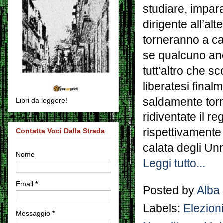
studiare, impar
dirigente all’al
torneranno a can
se qualcuno anc
tutt’altro che s
liberatesi final
saldamente torn
Libri da leggere!
ridiventate il r
rispettivamente 
Contatta Voci Dalla Strada
calata degli Unn
Nome
Leggi tutto...
Email
*
Posted by
Alba
Labels:
Elezion
Messaggio
*