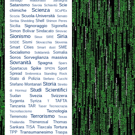
Santiago Maldonado
Sardegna
Satanismo
Scie
Savoia
Schiavitù
Scienza
chimiche
SCoPEx
Scuola-Università
Scozia
Senato
Shell
Serbia
Shedding
Shimon Peres
Signoraggio
Sicilia
Sigonella
Simon Bolivar
Sindacato
Sinovac
Sionismo
Siria
Sioux
SIRE
Sismi
SISDE
Slovacchia
Slovenia
Smart Cities
SME
Smart dust
Socialismo
Somalia
Solidarietà
Soros
Sorveglianza massiva
Sovranità
Spagna
Spars
Spike
Spartacus
Sport
SPION
Spread
Srebrenica
Standing Rock
Stato di Polizia
Stefano Cucchi
Storia
Stefano Montanari
Stretto
Studi Scientifici
di Hormuz
Svezia
Svizzera
Sudan
Sygenta
Syriza
TAFTA
T
Tanzania
TAR
Taser
Tecnocrazia
Tecnologia
Tecnofascismo
Terrorismo
Terremoto
Texas
Thimerosal
Thomas
Thailandia
Tortura
Sankara
TISA
Tlaxcala
Transumanesimo
TPP
Traspa