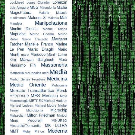
Lorenzin
Lockheed
Lopez Obrador
M5S
Mafia
Luis Almagro
Macedonia
Magistratura
Malaria
Malattie
Malcom X
Mali
autoimmuni
Malesia
Manipolazione
Mandela
Manlio Dinucci
Manuel Talens
Mapuche
Marco Cedolin
Marco
Margaret
Rubio
Marco Travaglio
Tatcher
Marielle Franco
Marine
Mario Draghi
Le Pen
Mario
Monti
Marocco
marò
Martin Luther
Marwan Barghouti
Marx
King
Massoneria
Massimo Fini
Media
Mattarella
McDonalds
med
Medicina
Medici Senza Frontiere
Medio Oriente
Melatonina
Mercato Transatlantico
Merck
MES
Messico
MERCOSUR
Meta
Metereologia
METREX
Michael Hudson
Michael Ledeen
Michael Moore
Michel
Microchip
Temer
Microbioma
Milton Friedman
Midazolam
Minibot
Mino Pecorelli
MINURSO
MK ULTRA
Miocardite/Pericardite
Moderna
MMT
Moby Prince