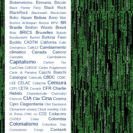
Bioterrorismo
Birmania
Bitcoin
Black Rock
Black Panter Party
BlackRock
Blackwater
Blockchain
Bolivia
Boko Haram
Bono Vox
BR
Boshra Al-Maqtari
Boston
BPVI
Brasile
Brexit
Bretton Woods
BRICS
Bruxelles
Briar
Bukele
Burkina Faso
Bundeswehr
Burioni
Byoblu
CADTM
California
Calin
Cambiamento
Georgescu
Calle13
climatico
Canada
Cancro
Cannabis
Cannibalismo
Capitalismo
Carbon Tax
CariChieti
CARIGE
Carles Puigdemont
Caschi Bianchi
Carte di Panama
CBDC
Catalogna
Catricalà
CDBC
Censura
CELAC
CEE
Celiachia
CFR
Charlie
CETA
CEPI
Cevarix
Hebdo
Charlottesville
Chernobyl
CIA
Cina
Cile
Cinema
Chevron
Cisgiordania
Cipro
Clint Eastwood
Clonazione umana
Cloud seeding
Club
CO2
Codacons
di Roma
CNN
co
Colombia
CODEX
Colao
Colonialismo
Columbus Day
Contanti
Comunismo
Congo