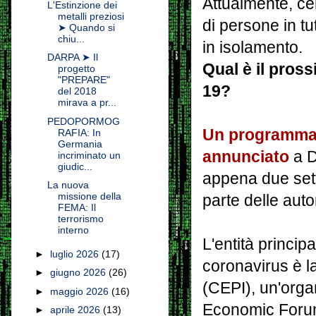
Attualmente, cen
L'Estinzione dei
metalli preziosi
di persone in t
➤ Quando si
chiu...
in isolamento.
DARPA ➤ Il
Qual è il pross
progetto
"PREPARE"
19?
del 2018
mirava a pr...
PEDOPORMOG
Un programma d
RAFIA: In
Germania
annunciato
a D
incriminato un
giudic...
appena due sett
La nuova
missione della
parte delle autor
FEMA: Il
terrorismo
interno
L'entità principa
►
luglio 2026
(17)
coronavirus è l
►
giugno 2026
(26)
(CEPI), un'orga
►
maggio 2026
(16)
Economic Forum
►
aprile 2026
(13)