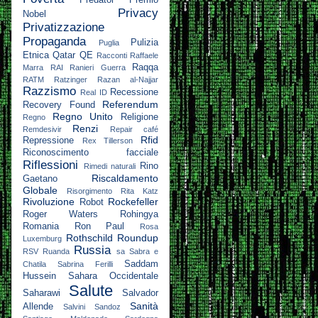
Predator
Premio
Privacy
Nobel
Privatizzazione
Propaganda
Pulizia
Puglia
Etnica
Qatar
QE
Racconti
Raffaele
Raqqa
Marra
RAI
Ranieri Guerra
RATM
Ratzinger
Razan al-Najjar
Razzismo
Recessione
Real ID
Referendum
Recovery Found
Regno Unito
Religione
Regno
Renzi
Remdesivir
Repair café
Rfid
Repressione
Rex Tillerson
Riconoscimento facciale
Riflessioni
Rino
Rimedi naturali
Riscaldamento
Gaetano
Globale
Risorgimento
Rita Katz
Rivoluzione
Rockefeller
Robot
Roger Waters
Rohingya
Romania
Ron Paul
Rosa
Rothschild
Roundup
Luxemburg
Russia
RSV
Ruanda
sa
Sabra e
Saddam
Chatila
Sabrina Ferilli
Hussein
Sahara Occidentale
Salute
Saharawi
Salvador
Sanità
Allende
Salvini
Sandoz