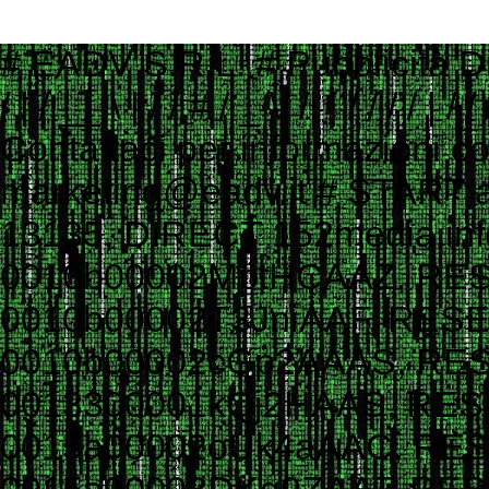
# EADV S.R.L. # Pubblicità Digitale e Programmatic Advertising # ___ ____ _ __ # ___ / | / __ \ | / / # / _ \/ /| | / / / / | / / # / __/ ___ |/ /_/ /| |/ / # \___/_/ |_/_____/ |___/ # # Contattaci per informazioni commerciali # Website: www.eadv.it # Email: marketing@eadv.it # START ads.txt - vocidallastrada.org - 2023-10-18 14:39:45 eadv.it, 13135, DIRECT 152media.info, 152M10, RESELLER 33across.com, 0010b00002MptHCAAZ, RESELLER, bbea06d9c4d2853c 33across.com, 0010b00002T3JniAAF, RESELLER, bbea06d9c4d2853c 33across.com, 0010b00002cGp2AAAS, RESELLER, bbea06d9c4d2853c 33across.com, 0013300001kQj2HAAS, RESELLER, bbea06d9c4d2853c 33across.com, 0015a00002oUk4aAAC, RESELLER, bbea06d9c4d2853c 33across.com, 0015a00003DKg9ZAAT, RESELLER, bbea06d9c4d2853c ad.plus, 352349, RESELLER adagio.io, 1294, RESELLER adcolony.com, 496220845654deec, RESELLER, 1ad675c9de6b5176 adform.com, 1226, RESELLER adform.com, 1819, RESELLER, 9f5210a2f0999e32 adform.com, 1889, RESELLER adform.com, 1943, RESELLER adform.com, 2110, RESELLER adform.com, 2112, RESELLER adform.com, 2437, RESELLER, 9f5210a2f0999e32 adform.com, 2464, RESELLER, 9f5210a2f0999e32 adform.com, 3027, RESELLER adform.com, 622, RESELLER adipolo.com, 617128b0fe110c0ddd7603b4, RESELLER admanmedia.com, 43, RESELLER admixer.net, b6d49994-83c5-4ff9-aa8a-c9eb99d1bc8c, RESELLER adsinteractive.hu, 258, RESELLER adswizz.com, consumable, RESELLER adswizz.com, entravision, RESELLER adswizz.com, targetspot, RESELLER adtech.com, 4687, RESELLER adtelligent.com, 537714, RESELLER advertising.com, 14832, RESELLER advertising.com, 21483, RESELLER advertising.com, 23089, RESELLER advertising.com, 28246, RESELLER advertising.com, 28305, RESELLER advertising.com, 28335, RESELLER, e1a5b5b6e3255540 advertising.com, 6814, RESELLER advertising.com, 7574, RESELLER adyoulike.com, 83d15ef72d387a1e60e5a1399a2b0c03, RESELLER adyoulike.com, b3e21aeb2e950aa59e5e8cc1b6dd6f8e, RESELLER, 4ad745ead2958bf7 adyoulike.com, b4bf4fdd9b0b915f746f6747ff432bde, RESELLER, 4ad745ead2958bf7 ampliffy.com, 5037, RESELLER amxrtb.com, 105199548, RESELLER aniview.com, 5e82edf1634339243920a8e5, RESELLER, 78b21b97965ec3f8 aniview.com, 5ef4bc022e79664d2b473869, RESELLER, 78b21b97965ec3f8 aol.com, 27093, RESELLER aol.com, 46658, RESELLER aol.com, 58905, RESELLER, e1a5b5b6e3255540 aolcloud.net, 4687, RESELLER appads.in, 107606, RESELLER appnexus.com, 10040, RESELLER, f5ab79cb980f11d1 appnexus.com, 10200, RESELLER, f5ab79cb980f11d1 appnexus.com, 10239, RESELLER, f5ab79cb980f11d1 appnexus.com, 10371, RESELLER, f5ab79cb980f11d1 appnexus.com, 11470, RESELLER appnexus.com, 11487, RESELLER, f5ab79cb980f11d1 appnexus.com, 11664, RESELLER, f5ab79cb980f11d1 appnexus.com, 11786, RESELLER, f5ab79cb980f11d1 appnexus.com, 11924, RESELLER, f5ab79cb980f11d1 appnexus.com, 12223, RESELLER, f5ab79cb980f11d1 appnexus.com, 12290, RESELLER, f5ab79cb980f11d1 appnexus.com, 12637, RESELLER, f5ab79cb980f11d1 appnexus.com, 13044, RESELLER, f5ab79cb980f11d1 appnexus.com, 13099, RESELLER, f5ab79cb980f11d1 appnexus.com, 13381, RESELLER, f5ab79cb980f11d1 appnexus.com, 1356, RESELLER, f5ab79cb980f11d1 appnexus.com, 1360, RESELLER, f5ab79cb980f11d1 appnexus.com, 13701, RESELLER, f5ab79cb980f11d1 appnexus.com, 14077, RESELLER appnexus.com, 14416, RESELLER, f5ab79cb980f11d1 appnexus.com, 1504, RESELLER, f5ab79cb980f11d1 appnexus.com, 1538503, RESELLER, f5ab79cb980f11d1 appnexus.com, 1550730, 