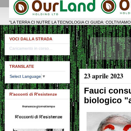
"LA TERRA CI NUTRE LA TECNOLOGIA CI GUIDA: COLTIVIAMO
VOCI DALLA STRADA
V
Caricamento in corso...
TRANSLATE
23 aprile 2023
Select Language
▼
Fauci consu
R'acconti di R'esistenze
biologico "