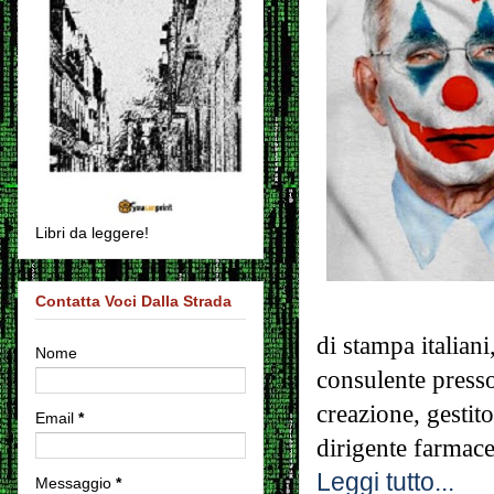
Libri da leggere!
Contatta Voci Dalla Strada
di stampa italiani
Nome
consulente presso
creazione, gestito
Email
*
dirigente farmace
Leggi tutto...
Messaggio
*