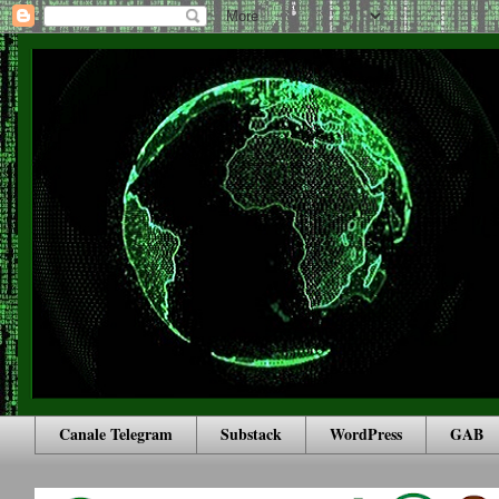
Canale Telegram
Substack
WordPress
GAB