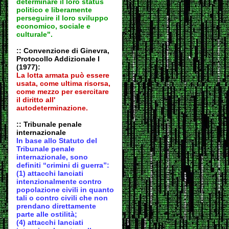
determinare il loro status
politico e liberamente
perseguire il loro sviluppo
economico, sociale e
culturale".
:: Convenzione di Ginevra,
Protocollo Addizionale I
(1977):
La lotta armata può essere
usata, come ultima risorsa,
come mezzo per esercitare
il diritto all'
autodeter
minazione.
:: Tribunale penale
internazionale
In base allo Statuto del
Tribunale penale
internazionale, sono
definiti “crimini di guerra”:
(1) attacchi lanciati
intenzionalmente contro
popolazione civili in quanto
tali o contro civili che non
prendano direttamente
parte alle ostilità;
(4) attacchi lanciati