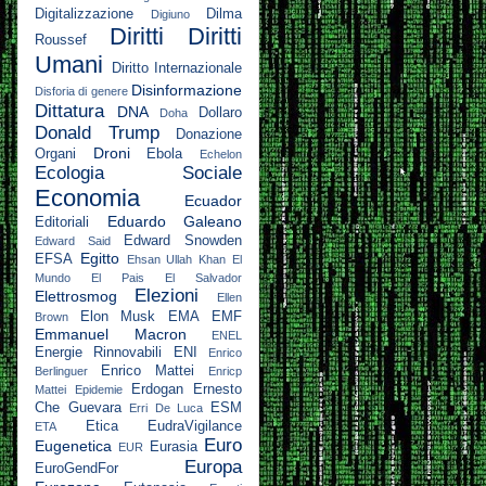
Digitalizzazione
Dilma
Digiuno
Diritti
Diritti
Roussef
Umani
Diritto Internazionale
Disinformazione
Disforia di genere
Dittatura
DNA
Dollaro
Doha
Donald Trump
Donazione
Droni
Organi
Ebola
Echelon
Ecologia Sociale
Economia
Ecuador
Eduardo Galeano
Editoriali
Edward Snowden
Edward Said
Egitto
EFSA
Ehsan Ullah Khan
El
Mundo
El Pais
El Salvador
Elezioni
Elettrosmog
Ellen
Elon Musk
EMA
EMF
Brown
Emmanuel Macron
ENEL
Energie Rinnovabili
ENI
Enrico
Enrico Mattei
Berlinguer
Enricp
Erdogan
Ernesto
Mattei
Epidemie
Che Guevara
ESM
Erri De Luca
Etica
EudraVigilance
ETA
Euro
Eugenetica
Eurasia
EUR
Europa
EuroGendFor