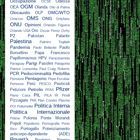
Occupazione
Odessa
OCSE
OGM
OEA
Olanda
Olio di Palma
Olocausto
OMC/WTO
OLP
OMS
ONG
Omicron
Onlyfans
ONU
Opinioni
Orlando Figuera
Oro
Orlando USA
Oscar Perez
Oxhy
P2
Pakistan
Palantir
Palestina
Palmiro Togliatti
Pandemia
Paolo
Paolo Bellavite
Borsellino
Papa Francesco
Papillomavirus HPV
Paracetamolo
Parigi
Pasolini
Paraguay
Patagonia
Patrice Lumumba
Paul Craig Roberts
PCR
Pedocriminalità
Pedofilia
Pentagono
Pensione
Pepe Escobar
Perù
Pesticidi
Pertosse
PESCO
Pfizer
Petrolio
Petizioni
PFAS
PIL
Piano Casa
PILA IR
Pirelli
Pizzagate
PKK
Plan Condor
Plasma
Politica Interna
POI
Poliomelite
Politica Internazionale
Polonia
Ponte Morandi
Polizia
Popoli
Populismo
Pornografia
Porto
Portogallo
Potenziamento
Rico
anticorpo-dipendente (ADE)
Povertà