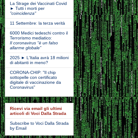
La Strage dei Vaccinati Covid
► Tutti i morti per
"coincidenza"
11 Settembre: la terza verità
6000 Medici tedeschi contro il
Terrorismo mediatico:
Il coronavirus “è un falso
allarme globale”
2025 ► L'Italia avrà 18 milioni
di abitanti in meno?
CORONA-CHIP: "Il chip
sottopelle con certificato
digitale di vaccinazione da
Coronavirus"
Ricevi via email gli ultimi
articoli di Voci Dalla Strada
Subscribe to Voci Dalla Strada
by Email