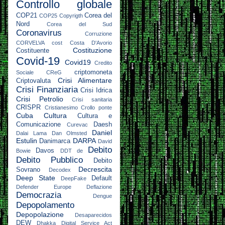
Controllo globale
COP21
Corea del
COP25
Copyrigth
Nord
Corea del Sud
Coronavirus
Corruzione
CORVELVA
cost
Costa D'Avorio
Costituzione
Costituente
Covid-19
Covid19
Credito
criptomoneta
Sociale
CReG
Crisi Alimentare
Criptovaluta
Crisi Finanziaria
Crisi Idrica
Crisi Petrolio
Crisi sanitaria
CRISPR
Cristianesimo
Crollo ponte
Cuba
Cultura
Cultura e
Comunicazione
Daesh
Curevac
Daniel
Dalai Lama
Dan Olmsted
Estulin
DARPA
Danimarca
David
Debito
Davos
Bowie
DDT
de
Debito Pubblico
Debito
Decrescita
Sovrano
Decodex
Deep State
Default
DeepFake
Defender Europe
Deflazione
Democrazia
Dengue
Depopolamento
Depopolazione
Desaparecidos
DEW
Dhakka
Digital Service Act