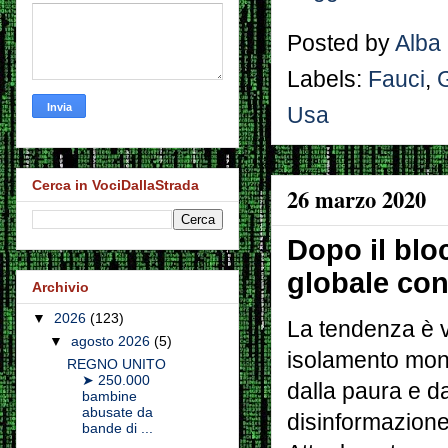
Posted by
Alba
Labels:
Fauci
,
Usa
Cerca in VociDallaStrada
26 marzo 2020
Dopo il bl
globale cont
Archivio
▼
2026
(123)
La tendenza è 
▼
agosto 2026
(5)
isolamento mon
REGNO UNITO
➤ 250.000
dalla paura e da
bambine
abusate da
disinformazione
bande di ...