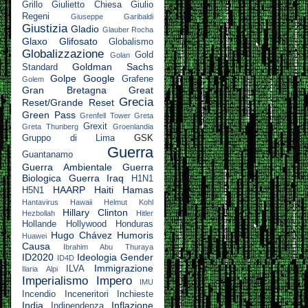
Grillo
Giulietto Chiesa
Giulio
Regeni
Giuseppe Garibaldi
Giustizia
Gladio
Glauber Rocha
Glaxo
Glifosato
Globalismo
Globalizzazione
Gold
Golan
Goldman Sachs
Standard
Golpe
Google
Grafene
Golem
Gran Bretagna
Great
Grecia
Reset/Grande Reset
Green Pass
Grenfell Tower
Greta
Grexit
Greta Thunberg
Groenlandia
Gruppo di Lima
GSK
Guerra
Guantanamo
Guerra Ambientale
Guerra
Biologica
Guerra Iraq
H1N1
HAARP
Haiti
Hamas
H5N1
Hantavirus
Hawaii
Helmut Kohl
Hillary Clinton
Hezbollah
Hitler
Hollande
Hollywood
Honduras
Hugo Chávez
Humoris
Huawei
Causa
Ibrahim Abu Thuraya
ID2020
Ideologia Gender
ID4D
Immigrazione
ILVA
Ilaria Alpi
Imperialismo
Impero
IMU
Incendio
Inceneritori
Inchieste
India
Inflazione
Indipendenza