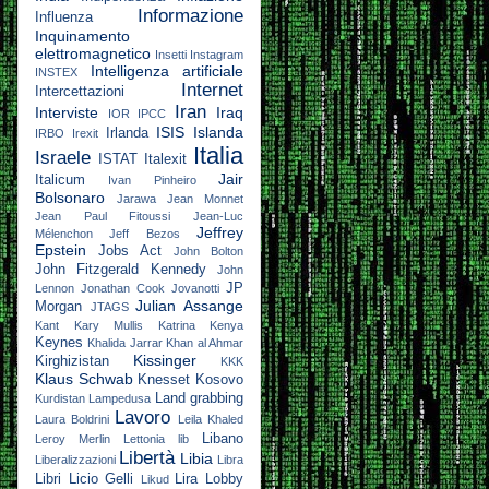
Informazione
Influenza
Inquinamento
elettromagnetico
Insetti
Instagram
Intelligenza artificiale
INSTEX
Internet
Intercettazioni
Iran
Interviste
Iraq
IOR
IPCC
ISIS
Islanda
Irlanda
IRBO
Irexit
Italia
Israele
ISTAT
Italexit
Jair
Italicum
Ivan Pinheiro
Bolsonaro
Jarawa
Jean Monnet
Jean Paul Fitoussi
Jean-Luc
Jeffrey
Mélenchon
Jeff Bezos
Epstein
Jobs Act
John Bolton
John Fitzgerald Kennedy
John
JP
Lennon
Jonathan Cook
Jovanotti
Julian Assange
Morgan
JTAGS
Kant
Kary Mullis
Katrina
Kenya
Keynes
Khalida Jarrar
Khan al Ahmar
Kissinger
Kirghizistan
KKK
Klaus Schwab
Knesset
Kosovo
Land grabbing
Kurdistan
Lampedusa
Lavoro
Laura Boldrini
Leila Khaled
Libano
Leroy Merlin
Lettonia
lib
Libertà
Libia
Liberalizzazioni
Libra
Libri
Licio Gelli
Lira
Lobby
Likud