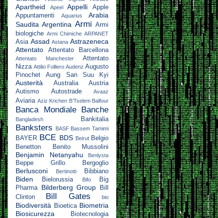
Apartheid
Appelli
Apple
Apeel
Arabia
Appuntamenti
Aquarius
Armi
Saudita
Argentina
Armi
biologiche
Armi Chimiche
ARPANET
Assad
Astrazeneca
Asia
Astana
Attentato
Attentato Barcellona
Attentato
Attentato Manchester
Nizza
Augusto
Attilio Folliero
Audenz
Pinochet
Aung San Suu Kyi
Austerità
Australia
Austria
Autismo
Autostrade
Avaaz
Aviaria
Aziz Krichen
B’Tselem
Balfour
Banca Mondiale
Banche
Bankitalia
Bangladesh
Banksters
BASF
Bassem Tamimi
BCE
BDS
BAYER
Belgio
Beirut
Benetton
Benito Mussolini
Benjamin Netanyahu
Benlysta
Beppe Grillo
Bergoglio
Berlusconi
Bibbiano
Bertinotti
Biden
Bielorussia
Big
Bifo
Bilderberg Group
Pharma
Bill
Bill Gates
Clinton
bio
Biodiversità
Biometria
Bioetica
Biosicurezza
Biotecnologia