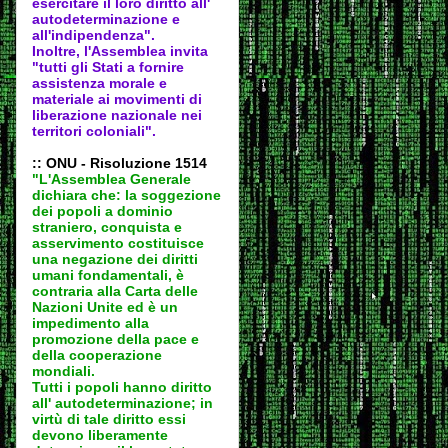
esercitare il loro diritto all'
autodeter
minazione e
all'indipendenza".
Inoltre, l'Assemblea invita
"tutti gli Stati a fornire
assistenza morale e
materiale ai movimenti di
liberazione nazionale nei
territori coloniali".
:: ONU - Risoluzione 1514
"L'Assemblea Generale
dichiara che: la soggezione
dei popoli a dominio
straniero, conquista e
asservimento costituisce
una negazione dei diritti
umani fondamentali, è
contraria alla Carta delle
Nazioni Unite ed è un
impedimento alla
promozione della pace e
della cooperazione
mondiali.
Tutti i popoli hanno diritto
all' autodeter
minazione; in
virtù di tale diritto essi
devono liberamente