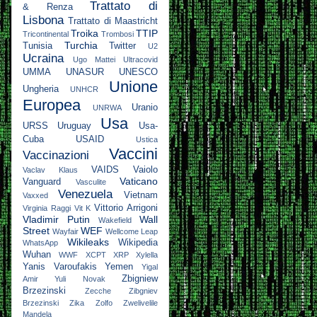
Trattato di
& Renza
Lisbona
Trattato di Maastricht
Troika
TTIP
Tricontinental
Trombosi
Turchia
Tunisia
Twitter
U2
Ucraina
Ugo Mattei
Ultracovid
UMMA
UNASUR
UNESCO
Unione
Ungheria
UNHCR
Europea
Uranio
UNRWA
Usa
URSS
Uruguay
Usa-
Cuba
USAID
Ustica
Vaccini
Vaccinazioni
VAIDS
Vaiolo
Vaclav Klaus
Vaticano
Vanguard
Vasculite
Venezuela
Vietnam
Vaxxed
Vittorio Arrigoni
Virginia Raggi
Vit K
Vladimir Putin
Wall
Wakefield
Street
WEF
Wayfair
Wellcome Leap
Wikileaks
Wikipedia
WhatsApp
Wuhan
WWF
XCPT
XRP
Xylella
Yanis Varoufakis
Yemen
Yigal
Zbigniew
Amir
Yuli Novak
Brzezinski
Zecche
Zibgniev
Brzezinski
Zika
Zolfo
Zwelivelile
Mandela