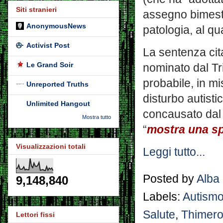
Siti stranieri
assegno bimestr
AnonymousNews
patologia, al qua
Activist Post
La sentenza cit
Le Grand Soir
nominato dal Tr
probabile, in mi
Unreported Truths
disturbo autisti
Unlimited Hangout
concausato dal 
Mostra tutto
“
mostra una spe
Visualizzazioni totali
Leggi tutto...
Posted by
Alba
9,148,840
Labels:
Autism
Salute
,
Thimero
Lettori fissi