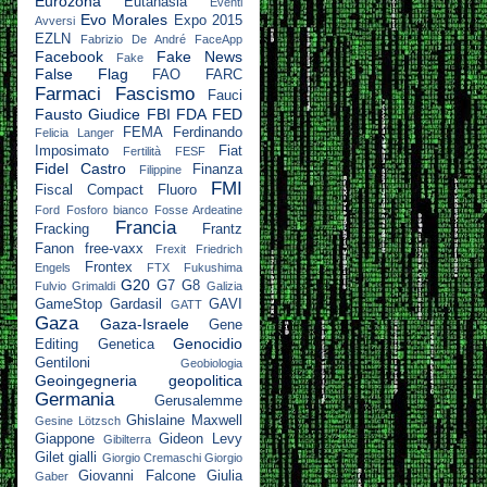
Eurozona
Eutanasia
Eventi
Evo Morales
Expo 2015
Avversi
EZLN
Fabrizio De André
FaceApp
Facebook
Fake News
Fake
False Flag
FAO
FARC
Farmaci
Fascismo
Fauci
Fausto Giudice
FBI
FDA
FED
FEMA
Ferdinando
Felicia Langer
Imposimato
Fiat
Fertilità
FESF
Fidel Castro
Finanza
Filippine
FMI
Fiscal Compact
Fluoro
Ford
Fosforo bianco
Fosse Ardeatine
Francia
Fracking
Frantz
Fanon
free-vaxx
Frexit
Friedrich
Frontex
Engels
FTX
Fukushima
G20
G7
G8
Fulvio Grimaldi
Galizia
GameStop
Gardasil
GAVI
GATT
Gaza
Gaza-Israele
Gene
Genocidio
Editing
Genetica
Gentiloni
Geobiologia
Geoingegneria
geopolitica
Germania
Gerusalemme
Ghislaine Maxwell
Gesine Lötzsch
Giappone
Gideon Levy
Gibilterra
Gilet gialli
Giorgio Cremaschi
Giorgio
Giovanni Falcone
Giulia
Gaber