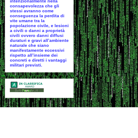
intenzionalmente nella
consapevolezza che gli
stessi avranno come
conseguenza la perdita di
vite umane tra la
popolazione civile, e lesioni
a civili o danni a proprietà
civili ovvero danni diffusi
duraturi e gravi all’ambiente
naturale che siano
manifestamente eccessivi
rispetto all’insieme dei
concreti e diretti i vantaggi
militari previsti.