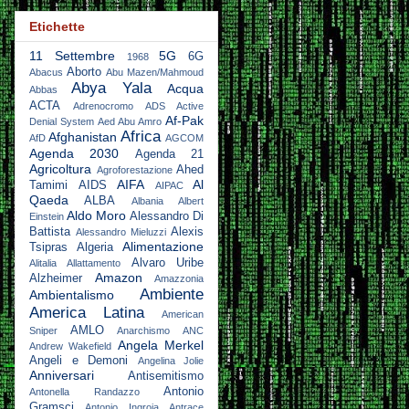
Etichette
11 Settembre
5G
6G
1968
Aborto
Abacus
Abu Mazen/Mahmoud
Abya Yala
Acqua
Abbas
ACTA
Adrenocromo
ADS Active
Af-Pak
Denial System
Aed Abu Amro
Africa
Afghanistan
AfD
AGCOM
Agenda 2030
Agenda 21
Agricoltura
Ahed
Agroforestazione
AIFA
Al
Tamimi
AIDS
AIPAC
Qaeda
ALBA
Albania
Albert
Aldo Moro
Alessandro Di
Einstein
Battista
Alexis
Alessandro Mieluzzi
Alimentazione
Tsipras
Algeria
Alvaro Uribe
Alitalia
Allattamento
Amazon
Alzheimer
Amazzonia
Ambiente
Ambientalismo
America Latina
American
AMLO
Sniper
Anarchismo
ANC
Angela Merkel
Andrew Wakefield
Angeli e Demoni
Angelina Jolie
Anniversari
Antisemitismo
Antonio
Antonella Randazzo
Gramsci
Antonio Ingroia
Antrace