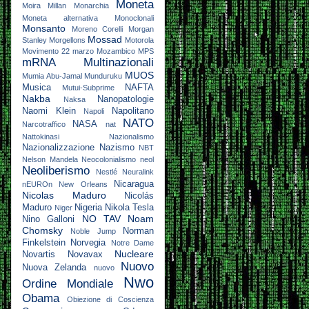
Moneta
Moira Millan
Monarchia
Moneta alternativa
Monoclonali
Monsanto
Moreno Corelli
Morgan
Mossad
Stanley
Morgellons
Motorola
Movimento 22 marzo
Mozambico
MPS
mRNA
Multinazionali
MUOS
Mumia Abu-Jamal
Munduruku
Musica
NAFTA
Mutui-Subprime
Nakba
Nanopatologie
Naksa
Naomi Klein
Napolitano
Napoli
NATO
NASA
Narcotraffico
nat
Nattokinasi
Nazionalismo
Nazionalizzazione
Nazismo
NBT
Nelson Mandela
Neocolonialismo
neol
Neoliberismo
Nestlé
Neuralink
Nicaragua
nEUROn
New Orleans
Nicolas Maduro
Nicolás
Maduro
Nigeria
Nikola Tesla
Niger
NO TAV
Noam
Nino Galloni
Chomsky
Norman
Noble Jump
Finkelstein
Norvegia
Notre Dame
Nucleare
Novartis
Novavax
Nuovo
Nuova Zelanda
nuovo
Nwo
Ordine Mondiale
Obama
Obiezione di Coscienza