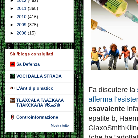
►
2012
(462)
►
2011
(368)
►
2010
(416)
►
2009
(375)
►
2008
(15)
Siti/blogs consigliati
Sa Defenza
VOCI DALLA STRADA
L'Antidiplomatico
Fa discutere la
afferma l’esist
TLAXCALA ΤΛΑΞΚΑΛΑ
ТЛАКСКАЛА تلاكسكالا
esavalente
Infa
epatite b, Haem
Controinformazione
Mostra tutto
GlaxoSmithKline
(che ha “adottat