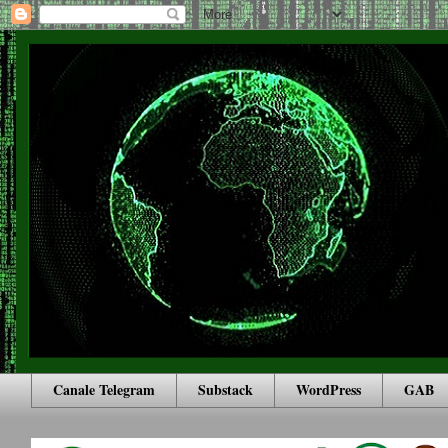
Canale Telegram
Substack
WordPress
GAB