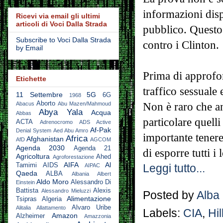
informazioni disp
Ricevi via email gli ultimi
articoli di Voci Dalla Strada
pubblico. Questo 
Subscribe to Voci Dalla Strada
contro i Clinton.
by Email
Prima di approfo
Etichette
traffico sessuale 
11 Settembre
5G
6G
1968
Aborto
Abacus
Abu Mazen/Mahmoud
Non è raro che an
Abya Yala
Acqua
Abbas
particolare quelli 
ACTA
Adrenocromo
ADS Active
Af-Pak
Denial System
Aed Abu Amro
importante tenere
Africa
Afghanistan
AfD
AGCOM
Agenda 2030
Agenda 21
di esporre tutti i
Agricoltura
Ahed
Agroforestazione
AIFA
Al
Tamimi
AIDS
AIPAC
Leggi tutto...
Qaeda
ALBA
Albania
Albert
Aldo Moro
Alessandro Di
Einstein
Battista
Alexis
Alessandro Mieluzzi
Posted by
Alba
Alimentazione
Tsipras
Algeria
Alvaro Uribe
Alitalia
Allattamento
Labels:
CIA
,
Hil
Amazon
Alzheimer
Amazzonia