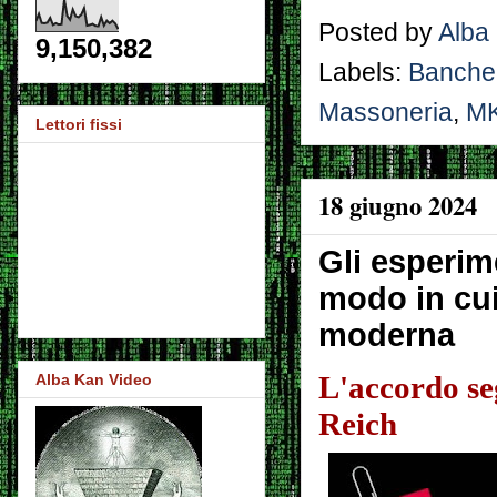
Posted by
Alba
9,150,382
Labels:
Banche
Massoneria
,
M
Lettori fissi
18 giugno 2024
Gli esperime
modo in cu
moderna
L'accordo seg
Alba Kan Video
Reich