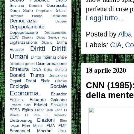
Debito
Decrescita
Sovrano
Decodex
perfetta di cose p
Deep State
Default
DeepFake
Defender Europe
Deflazione
Leggi tutto...
Democrazia
Dengue
Depopolamento
Depopolazione
Posted by
Alba
Desaparecidos
DEW
Dhakka
Digital Service Act
Digitalizzazione
Dilma
Digiuno
Labels:
CIA
,
Co
Diritti
Diritti
Roussef
Umani
Diritto Internazionale
Disinformazione
Disforia di genere
18 aprile 2020
Dittatura
DNA
Dollaro
Doha
Donald Trump
Donazione
Droni
Organi
Ebola
Echelon
CNN (1985):
Ecologia Sociale
Economia
della mente
Ecuador
Eduardo Galeano
Editoriali
Edward Snowden
Edward Said
Egitto
EFSA
Ehsan Ullah Khan
El
Mundo
El Pais
El Salvador
Elezioni
Elettrosmog
Ellen
Elon Musk
EMA
EMF
Brown
Emmanuel Macron
ENEL