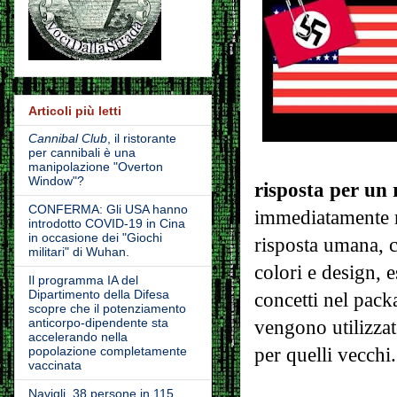
Articoli più letti
Cannibal Club
, il ristorante
per cannibali è una
manipolazione "Overton
Window"?
risposta per un 
CONFERMA: Gli USA hanno
immediatamente ri
introdotto COVID-19 in Cina
in occasione dei "Giochi
risposta umana, c
militari" di Wuhan.
colori e design, 
Il programma IA del
Dipartimento della Difesa
concetti nel pack
scopre che il potenziamento
anticorpo-dipendente sta
vengono utilizzat
accelerando nella
popolazione completamente
per quelli vecchi.
vaccinata
Navigli, 38 persone in 115