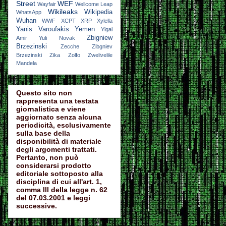
Street
WEF
Wayfair
Wellcome Leap
Wikileaks
Wikipedia
WhatsApp
Wuhan
WWF
XCPT
XRP
Xylella
Yanis Varoufakis
Yemen
Yigal
Zbigniew
Amir
Yuli Novak
Brzezinski
Zecche
Zibgniev
Brzezinski
Zika
Zolfo
Zwelivelile
Mandela
Questo sito non
rappresenta una testata
giornalistica e viene
aggiornato senza alcuna
periodicità, esclusivamente
sulla base della
disponibilità di materiale
degli argomenti trattati.
Pertanto, non può
considerarsi prodotto
editoriale sottoposto alla
disciplina di cui all'art. 1,
comma III della legge n. 62
del 07.03.2001 e leggi
successive.