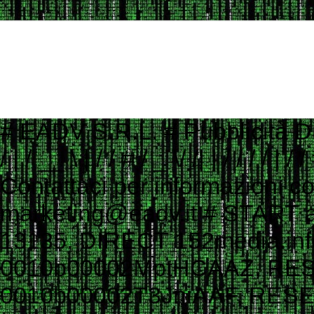
# EADV S.R.L. # Pubblicità Digitale e Programmatic Advertising # ___ ____ _ __ # ___ / | / __ \ | / / # / _ \/ /| | / / / / | / / # / __/ ___ |/ /_/ /| |/ / # \___/_/ |_/_____/ |___/ # # Contattaci per informazioni commerciali # Website: www.eadv.it # Email: marketing@eadv.it # START ads.txt - vocidallastrada.org - 2023-10-18 14:39:45 eadv.it, 13135, DIRECT 152media.info, 152M10, RESELLER 33across.com, 0010b00002MptHCAAZ, RESELLER, bbea06d9c4d2853c 33across.com, 0010b00002T3JniAAF, RESELLER, bbea06d9c4d2853c 33across.com, 0010b00002cGp2AAAS, RESELLER, bbea06d9c4d2853c 33across.com, 0013300001kQj2HAAS, RESELLER, bbea06d9c4d2853c 33across.com, 0015a00002oUk4aAAC, RESELLER, bbea06d9c4d2853c 33across.com, 0015a00003DKg9ZAAT, RESELLER, bbea06d9c4d2853c ad.plus, 352349, RESELLER adagio.io, 1294, RESELLER adcolony.com, 496220845654deec, RESELLER, 1ad675c9de6b5176 adform.com, 1226, RESELLER adform.com, 1819, RESELLER, 9f5210a2f0999e32 adform.com, 1889, RESELLER adform.com, 1943, RESELLER adform.com, 2110, RESELLER adform.com, 2112, RESELLER adform.com, 2437, RESELLER, 9f5210a2f0999e32 adform.com, 2464, RESELLER, 9f5210a2f0999e32 adform.com, 3027, RESELLER adform.com, 622, RESELLER adipolo.com, 617128b0fe110c0ddd7603b4, RESELLER admanmedia.com, 43, RESELLER admixer.net, b6d49994-83c5-4ff9-aa8a-c9eb99d1bc8c, RESELLER adsinteractive.hu, 258, RESELLER adswizz.com, consumable, RESELLER adswizz.com, entravision, RESELLER adswizz.com, targetspot, RESELLER adtech.com, 4687, RESELLER adtelligent.com, 537714, RESELLER advertising.com, 14832, RESELLER advertising.com, 21483, RESELLER advertising.com, 23089, RESELLER advertising.com, 28246, RESELLER advertising.com, 28305, RESELLER advertising.com, 28335, RESELLER, e1a5b5b6e3255540 advertising.com, 6814, RESELLER advertising.com, 7574, RESELLER adyoulike.com, 83d15ef72d387a1e60e5a1399a2b0c03, RESELLER adyoulike.com, b3e21aeb2e950aa59e5e8cc1b6dd6f8e, RESELLER, 4ad745ead2958bf7 adyoulike.com, b4bf4fdd9b0b915f746f6747ff432bde, RESELLER, 4ad745ead2958bf7 ampliffy.com, 5037, RESELLER amxrtb.com, 105199548, RESELLER aniview.com, 5e82edf1634339243920a8e5, RESELLER, 78b21b97965ec3f8 aniview.com, 5ef4bc022e79664d2b473869, RESELLER, 78b21b97965ec3f8 aol.com, 27093, RESELLER aol.com, 46658, RESELLER aol.com, 58905, RESELLER, e1a5b5b6e3255540 aolcloud.net, 4687, RESELLER appads.in, 107606, RESELLER appnexus.com, 10040, RESELLER, f5ab79cb980f11d1 appnexus.com, 10200, RESELLER, f5ab79cb980f11d1 appnexus.com, 10239, RESELLER, f5ab79cb980f11d1 appnexus.com, 10371, RESELLER, f5ab79cb980f11d1 appnexus.com, 11470, RESELLER appnexus.com, 11487, RESELLER, f5ab79cb980f11d1 appnexus.com, 11664, RESELLER, f5ab79cb980f11d1 appnexus.com, 11786, RESELLER, f5ab79cb980f11d1 appnexus.com, 11924, RESELLER, f5ab79cb980f11d1 appnexus.com, 12223, RESELLER, f5ab79cb980f11d1 appnexus.com, 12290, RESELLER, f5ab79cb980f11d1 appnexus.com, 12637, RESELLER, f5ab79cb980f11d1 appnexus.com, 13044, RESELLER, f5ab79cb980f11d1 appnexus.com, 13099, RESELLER, f5ab79cb980f11d1 appnexus.com, 13381, RESELLER, f5ab79cb980f11d1 appnexus.com, 1356, RESELLER, f5ab79cb980f11d1 appnexus.com, 1360, RESELLER, f5ab79cb980f11d1 appnexus.com, 13701, RESELLER, f5ab79cb980f11d1 appnexus.com, 14077, RESELLER appnexus.com, 14416, RESELLER, f5ab79cb980f11d1 appnexus.com, 1504, RESELLER, f5ab79cb980f11d1 appnexus.com, 1538503, RESELLER, f5ab79cb980f11d1 appnexus.com, 1550730, 