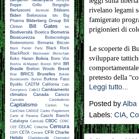
leggi sulla libert
Beppe Grillo
Bergoglio
rivelano legami sc
Berlusconi
Bibbiano
Bertinotti
Biden
Bielorussia
Big
Bifo
famigerato prog
Bilderberg Group
Pharma
Bill
Bill Gates
Clinton
bio
prigionieri di col
Biodiversità
Biometria
Bioetica
Biosicurezza
Biotecnologia
Bioterrorismo
Birmania
Bitcoin
Le scoperte di B
Black Rock
Black Panter Party
BlackRock
Blackwater
Blockchain
sviluppare tattic
Bolivia
Boko Haram
Bono Vox
BR
Boshra Al-Maqtari
Boston
BPVI
comportamentale s
Brasile
Brexit
Bretton Woods
BRICS
Bruxelles
Briar
Bukele
pretesto della "c
Burkina Faso
Bundeswehr
Burioni
Byoblu
CADTM
California
Calin
Leggi tutto...
Cambiamento
Georgescu
Calle13
climatico
Canada
Cancro
Cannabis
Cannibalismo
Posted by
Alba
Capitalismo
Carbon Tax
CariChieti
CARIGE
Carles Puigdemont
Labels:
CIA
,
Co
Caschi Bianchi
Carte di Panama
CBDC
Catalogna
Catricalà
CDBC
Censura
CELAC
CEE
Celiachia
CFR
Charlie
CETA
CEPI
Cevarix
Hebdo
Charlottesville
Chernobyl