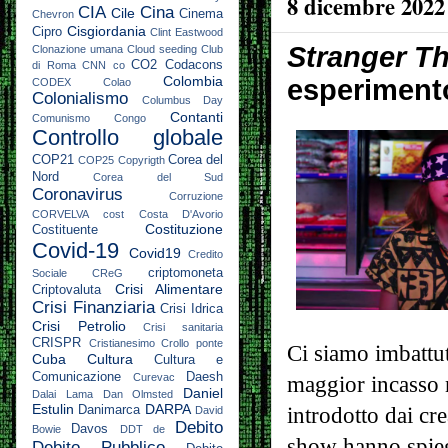
8 dicembre 2022
CIA
Cina
Cile
Cinema
Chevron
Cisgiordania
Cipro
Clint Eastwood
Stranger T
Clonazione umana
Cloud seeding
Club
CO2
Codacons
di Roma
CNN
co
Colombia
esperimento
CODEX
Colao
Colonialismo
Columbus Day
Contanti
Comunismo
Congo
Controllo globale
COP21
Corea del
COP25
Copyrigth
Nord
Corea del Sud
Coronavirus
Corruzione
CORVELVA
cost
Costa D'Avorio
Costituzione
Costituente
Covid-19
Covid19
Credito
criptomoneta
Sociale
CReG
Crisi Alimentare
Criptovaluta
Crisi Finanziaria
Crisi Idrica
Crisi Petrolio
Crisi sanitaria
CRISPR
Cristianesimo
Crollo ponte
Ci siamo imbattuti
Cuba
Cultura
Cultura e
Comunicazione
Daesh
Curevac
maggior incasso 
Daniel
Dalai Lama
Dan Olmsted
Estulin
DARPA
Danimarca
introdotto dai cr
David
Debito
Davos
Bowie
DDT
de
show hanno spieg
Debito Pubblico