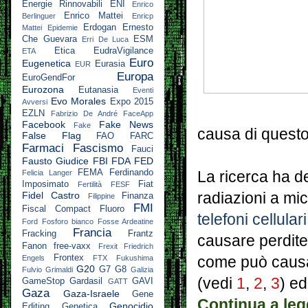
Energie Rinnovabili
ENI
Enrico
Enrico Mattei
Berlinguer
Enricp
Erdogan
Ernesto
Mattei
Epidemie
Che Guevara
ESM
Erri De Luca
Etica
EudraVigilance
ETA
Euro
Eugenetica
Eurasia
EUR
Europa
EuroGendFor
Eurozona
Eutanasia
Eventi
Evo Morales
Expo 2015
Avversi
EZLN
Fabrizio De André
FaceApp
Facebook
Fake News
Fake
causa di questo
False Flag
FAO
FARC
Farmaci
Fascismo
Fauci
Fausto Giudice
FBI
FDA
FED
FEMA
Ferdinando
Felicia Langer
La ricerca ha d
Imposimato
Fiat
Fertilità
FESF
Fidel Castro
radiazioni a mi
Finanza
Filippine
FMI
Fiscal Compact
Fluoro
telefoni cellular
Ford
Fosforo bianco
Fosse Ardeatine
Francia
Fracking
Frantz
causare perdite 
Fanon
free-vaxx
Frexit
Friedrich
Frontex
Engels
FTX
Fukushima
come può causar
G20
G7
G8
Fulvio Grimaldi
Galizia
(vedi
1
,
2
,
3
)
ed 
GameStop
Gardasil
GAVI
GATT
Gaza
Gaza-Israele
Gene
Continua a leg
Genocidio
Editing
Genetica