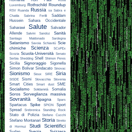
Rothschild
Roundup
Luxemburg
Russia
RSV
Ruanda
sa
Sabra e
Saddam
Chatila
Sabrina Ferilli
Hussein
Sahara Occidentale
Salute
Saharawi
Salvador
Sanità
Allende
Salvini
Sandoz
Santiago Maldonado
Sardegna
Satanismo
Scie
Savoia
Schiavitù
Scienza
chimiche
SCoPEx
Scuola-Università
Scozia
Senato
Shell
Serbia
Shedding
Shimon Peres
Signoraggio
Sicilia
Sigonella
Simon Bolivar
Sindacato
Sinovac
Sionismo
Siria
Sioux
SIRE
Sismi
SISDE
Slovacchia
Slovenia
Smart Cities
SME
Smart dust
Socialismo
Somalia
Solidarietà
Soros
Sorveglianza massiva
Sovranità
Spagna
Spars
Spike
Spartacus
Sport
SPION
Spread
Srebrenica
Standing Rock
Stato di Polizia
Stefano Cucchi
Storia
Stefano Montanari
Stretto
Studi Scientifici
di Hormuz
Svezia
Svizzera
Sudan