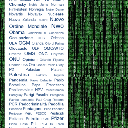
Chomsky
Norman
Noble Jump
Finkelstein
Norvegia
Notre Dame
Nucleare
Novartis
Novavax
Nuovo
Nuova Zelanda
nuovo
Nwo
Ordine Mondiale
Obama
Obiezione di Coscienza
Occupazione
Odessa
OCSE
OGM
OEA
Olanda
Olio di Palma
Olocausto
OMC/WTO
OLP
OMS
ONG
Omicron
Onlyfans
ONU
Opinioni
Orlando Figuera
Oro
Orlando USA
Oscar Perez
Oxhy
P2
Pakistan
Palantir
Palestina
Palmiro Togliatti
Pandemia
Paolo
Paolo Bellavite
Borsellino
Papa Francesco
Papillomavirus HPV
Paracetamolo
Parigi
Pasolini
Paraguay
Patagonia
Patrice Lumumba
Paul Craig Roberts
PCR
Pedocriminalità
Pedofilia
Pentagono
Pensione
Pepe Escobar
Perù
Pesticidi
Pertosse
PESCO
Pfizer
Petrolio
Petizioni
PFAS
PIL
Piano Casa
PILA IR
Pirelli