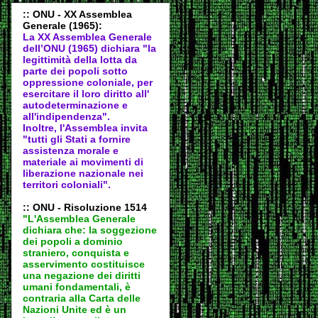
:: ONU - XX Assemblea
Generale (1965):
La XX Assemblea Generale
dell’ONU (1965) dichiara "la
legittimità della lotta da
parte dei popoli sotto
oppressione coloniale, per
esercitare il loro diritto all'
autodeter
minazione e
all'indipendenza".
Inoltre, l'Assemblea invita
"tutti gli Stati a fornire
assistenza morale e
materiale ai movimenti di
liberazione nazionale nei
territori coloniali".
:: ONU - Risoluzione 1514
"L'Assemblea Generale
dichiara che: la soggezione
dei popoli a dominio
straniero, conquista e
asservimento costituisce
una negazione dei diritti
umani fondamentali, è
contraria alla Carta delle
Nazioni Unite ed è un