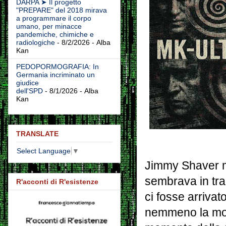
DARPA ➤ Il progetto
"PREPARE" del 2018 mirava
a programmare il corpo
umano, per minacce
pandemiche, chimiche e
radiologiche
- 8/2/2026
- Alba
Kan
PEDOPORMOGRAFIA: In
Germania incriminato un
giudice
dell'SPD
- 8/1/2026
- Alba
Kan
TRANSLATE
Select Language
▼
Jimmy Shaver me
sembrava in tra
R'acconti di R'esistenze
ci fosse arriva
nemmeno la mogl