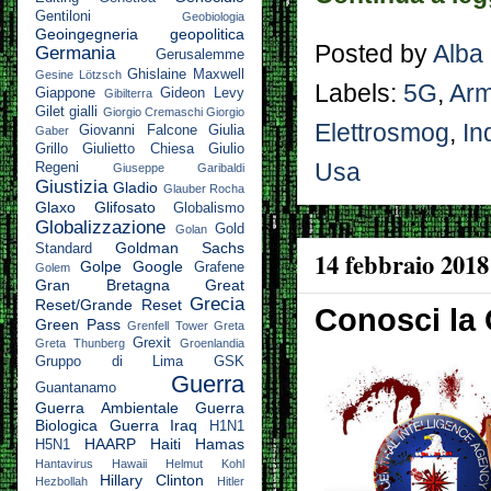
Gentiloni
Geobiologia
Geoingegneria
geopolitica
Posted by
Alba
Germania
Gerusalemme
Ghislaine Maxwell
Gesine Lötzsch
Labels:
5G
,
Arm
Giappone
Gideon Levy
Gibilterra
Gilet gialli
Giorgio Cremaschi
Giorgio
Elettrosmog
,
In
Giovanni Falcone
Giulia
Gaber
Grillo
Giulietto Chiesa
Giulio
Usa
Regeni
Giuseppe Garibaldi
Giustizia
Gladio
Glauber Rocha
Glaxo
Glifosato
Globalismo
Globalizzazione
Gold
Golan
Goldman Sachs
Standard
14 febbraio 2018
Golpe
Google
Grafene
Golem
Gran Bretagna
Great
Grecia
Reset/Grande Reset
Conosci la 
Green Pass
Grenfell Tower
Greta
Grexit
Greta Thunberg
Groenlandia
Gruppo di Lima
GSK
Guerra
Guantanamo
Guerra Ambientale
Guerra
Biologica
Guerra Iraq
H1N1
HAARP
Haiti
Hamas
H5N1
Hantavirus
Hawaii
Helmut Kohl
Hillary Clinton
Hezbollah
Hitler