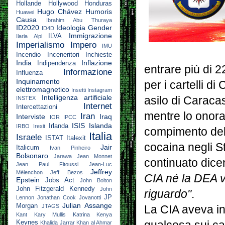
Hollande
Hollywood
Honduras
Hugo Chávez
Humoris
Huawei
Causa
Ibrahim Abu Thuraya
ID2020
Ideologia Gender
ID4D
Immigrazione
ILVA
Ilaria Alpi
Imperialismo
Impero
IMU
Incendio
Inceneritori
Inchieste
India
Inflazione
Indipendenza
entrare più di 2
Informazione
Influenza
Inquinamento
per i cartelli d
elettromagnetico
Insetti
Instagram
Intelligenza artificiale
asilo di Caracas
INSTEX
Internet
Intercettazioni
mentre lo onora
Iran
Interviste
Iraq
IOR
IPCC
ISIS
Islanda
Irlanda
IRBO
Irexit
compimento del 
Italia
Israele
ISTAT
Italexit
cocaina negli St
Jair
Italicum
Ivan Pinheiro
Bolsonaro
Jarawa
Jean Monnet
continuato dic
Jean Paul Fitoussi
Jean-Luc
Jeffrey
Mélenchon
Jeff Bezos
CIA né la DEA v
Epstein
Jobs Act
John Bolton
John Fitzgerald Kennedy
John
riguardo"
.
JP
Lennon
Jonathan Cook
Jovanotti
Julian Assange
Morgan
JTAGS
La CIA aveva in
Kant
Kary Mullis
Katrina
Kenya
Keynes
Khalida Jarrar
Khan al Ahmar