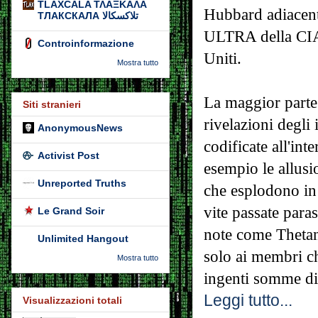
TLAXCALA ΤΛΑΞΚΑΛΑ
Hubbard adiacen
ТЛАКСКАЛА تلاكسكالا
ULTRA della CIA e
Controinformazione
Uniti.
Mostra tutto
La maggior parte 
Siti stranieri
rivelazioni degli 
AnonymousNews
codificate all'in
Activist Post
esempio le allusi
Unreported Truths
che esplodono in 
vite passate para
Le Grand Soir
note come Thetan.
Unlimited Hangout
solo ai membri ch
Mostra tutto
ingenti somme di
Leggi tutto...
Visualizzazioni totali