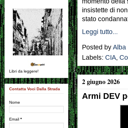
momento della 
insistette di no
stato condannat
Leggi tutto...
Posted by
Alba
Labels:
CIA
,
Co
Libri da leggere!
2 giugno 2026
Contatta Voci Dalla Strada
Armi DEV pe
Nome
Email
*