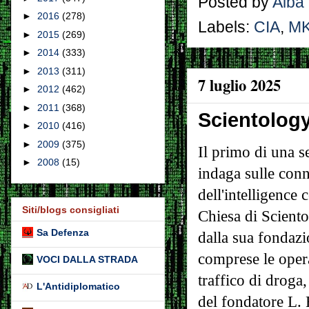
Posted by
Alba
►
2016
(278)
Labels:
CIA
,
MK
►
2015
(269)
►
2014
(333)
►
2013
(311)
7 luglio 2025
►
2012
(462)
►
2011
(368)
Scientolog
►
2010
(416)
►
2009
(375)
Il primo di una s
►
2008
(15)
indaga sulle conn
dell'intelligence 
Siti/blogs consigliati
Chiesa di Sciento
Sa Defenza
dalla sua fondazi
comprese le oper
VOCI DALLA STRADA
traffico di droga,
L'Antidiplomatico
del fondatore L.