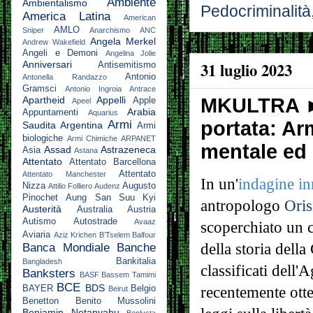
Ambiente
Ambientalismo
Pedocriminalità
America Latina
American
AMLO
Sniper
Anarchismo
ANC
Angela Merkel
Andrew Wakefield
Angeli e Demoni
Angelina Jolie
Anniversari
31 luglio 2023
Antisemitismo
Antonio
Antonella Randazzo
Gramsci
Antonio Ingroia
Antrace
Apartheid
Appelli
MKULTRA ► N
Apple
Apeel
Arabia
Appuntamenti
Aquarius
portata: Ar
Armi
Saudita
Argentina
Armi
biologiche
Armi Chimiche
ARPANET
mentale ed 
Assad
Astrazeneca
Asia
Astana
Attentato
Attentato Barcellona
Attentato
Attentato Manchester
In un'
indagine in
Nizza
Augusto
Attilio Folliero
Audenz
Pinochet
Aung San Suu Kyi
antropologo
Ori
Austerità
Australia
Austria
Autismo
Autostrade
Avaaz
scoperchiato un 
Aviaria
Aziz Krichen
B’Tselem
Balfour
della storia della 
Banca Mondiale
Banche
Bankitalia
Bangladesh
classificati dell'
Banksters
BASF
Bassem Tamimi
BCE
BDS
BAYER
Belgio
recentemente otte
Beirut
Benetton
Benito Mussolini
Benjamin Netanyahu
Benlysta