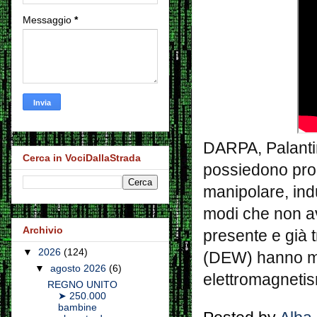
Messaggio
*
DARPA, Palantir
Cerca in VociDallaStrada
possiedono prog
manipolare, ind
modi che non av
Archivio
presente e già 
▼
2026
(124)
(DEW) hanno molt
▼
agosto 2026
(6)
elettromagnetis
REGNO UNITO
➤ 250.000
bambine