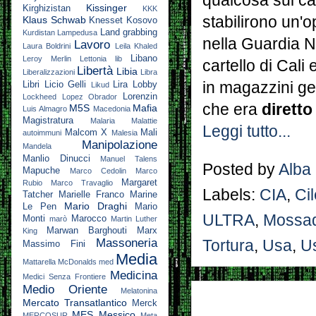
qualcosa sui car
Kissinger
Kirghizistan
KKK
stabilirono un'o
Klaus Schwab
Knesset
Kosovo
Land grabbing
Kurdistan
Lampedusa
nella Guardia 
Lavoro
Laura Boldrini
Leila Khaled
Libano
Leroy Merlin
Lettonia
lib
cartello di Cali
Libertà
Libia
Liberalizzazioni
Libra
in magazzini ges
Libri
Licio Gelli
Lira
Lobby
Likud
Lorenzin
Lockheed
Lopez Obrador
che era
diretto
M5S
Mafia
Luis Almagro
Macedonia
Magistratura
Malaria
Malattie
Leggi tutto...
Malcom X
Mali
autoimmuni
Malesia
Manipolazione
Mandela
Manlio Dinucci
Manuel Talens
Posted by
Alba
Mapuche
Marco Cedolin
Marco
Margaret
Rubio
Marco Travaglio
Labels:
CIA
,
Cil
Tatcher
Marielle Franco
Marine
Mario Draghi
Le Pen
Mario
ULTRA
,
Mossa
Monti
Marocco
marò
Martin Luther
Marwan Barghouti
Marx
King
Massoneria
Tortura
,
Usa
,
U
Massimo Fini
Media
Mattarella
McDonalds
med
Medicina
Medici Senza Frontiere
Medio Oriente
Melatonina
Mercato Transatlantico
Merck
MES
Messico
MERCOSUR
Meta