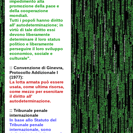
impedimento alla
promozione della pace e
della cooperazione
mondiali.
Tutti i popoli hanno diritto
all' autodeter
minazione; in
virtù di tale diritto essi
devono liberamente
determinare il loro status
politico e liberamente
perseguire il loro sviluppo
economico, sociale e
culturale".
:: Convenzione di Ginevra,
Protocollo Addizionale I
(1977):
La lotta armata può essere
usata, come ultima risorsa,
come mezzo per esercitare
il diritto all'
autodeter
minazione.
:: Tribunale penale
internazionale
In base allo Statuto del
Tribunale penale
internazionale, sono