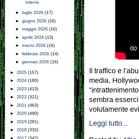
interno
►
luglio 2026
(17)
►
giugno 2026
(26)
►
maggio 2026
(16)
►
aprile 2026
(13)
►
marzo 2026
(16)
►
febbraio 2026
(14)
►
gennaio 2026
(16)
Il traffico e l’ab
►
2025
(157)
media, Hollywoo
►
2024
(180)
►
2023
(413)
“intrattenimento
►
2022
(321)
sembra esserci 
►
2021
(463)
volutamente evi
►
2020
(490)
►
2019
(281)
Leggi tutto...
►
2018
(332)
►
2017
(347)