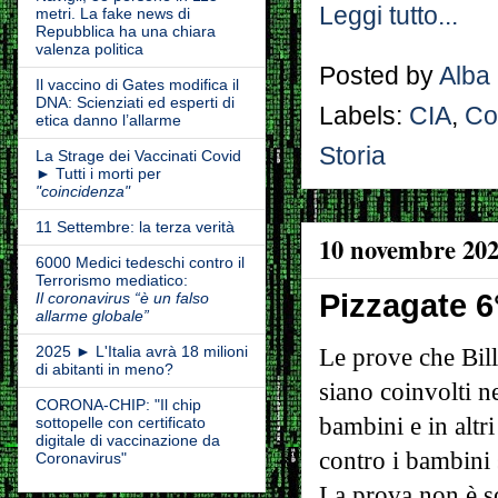
Leggi tutto...
metri. La fake news di
Repubblica ha una chiara
valenza politica
Posted by
Alba
Il vaccino di Gates modifica il
DNA: Scienziati ed esperti di
Labels:
CIA
,
Co
etica danno l’allarme
Storia
La Strage dei Vaccinati Covid
► Tutti i morti per
"coincidenza"
11 Settembre: la terza verità
10 novembre 20
6000 Medici tedeschi contro il
Terrorismo mediatico:
Pizzagate 6
Il coronavirus “è un falso
allarme globale”
2025 ► L'Italia avrà 18 milioni
Le prove che Bill
di abitanti in meno?
siano coinvolti ne
CORONA-CHIP: "Il chip
bambini e in altri
sottopelle con certificato
digitale di vaccinazione da
contro i bambini 
Coronavirus"
La prova non è so