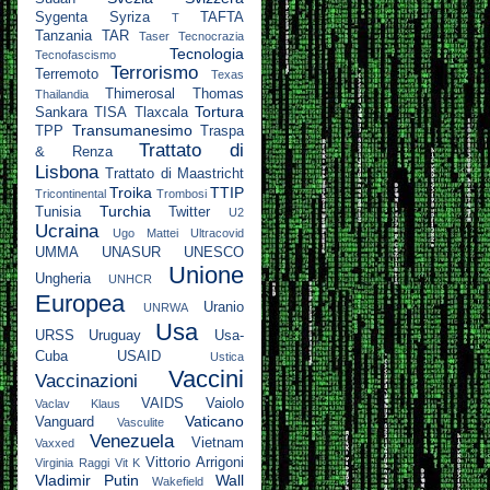
Sygenta
Syriza
TAFTA
T
Tanzania
TAR
Taser
Tecnocrazia
Tecnologia
Tecnofascismo
Terrorismo
Terremoto
Texas
Thimerosal
Thomas
Thailandia
Tortura
Sankara
TISA
Tlaxcala
Transumanesimo
TPP
Traspa
Trattato di
& Renza
Lisbona
Trattato di Maastricht
Troika
TTIP
Tricontinental
Trombosi
Turchia
Tunisia
Twitter
U2
Ucraina
Ugo Mattei
Ultracovid
UMMA
UNASUR
UNESCO
Unione
Ungheria
UNHCR
Europea
Uranio
UNRWA
Usa
URSS
Uruguay
Usa-
Cuba
USAID
Ustica
Vaccini
Vaccinazioni
VAIDS
Vaiolo
Vaclav Klaus
Vaticano
Vanguard
Vasculite
Venezuela
Vietnam
Vaxxed
Vittorio Arrigoni
Virginia Raggi
Vit K
Vladimir Putin
Wall
Wakefield