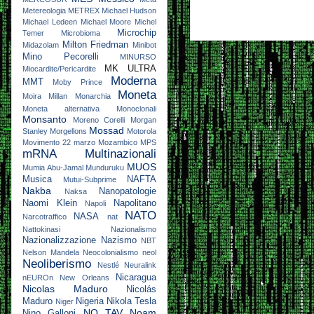
Metereologia
METREX
Michael Hudson
Michael Ledeen
Michael Moore
Michel
Microchip
Temer
Microbioma
Milton Friedman
Midazolam
Minibot
Mino Pecorelli
MINURSO
MK ULTRA
Miocardite/Pericardite
Moderna
MMT
Moby Prince
Moneta
Moira Millan
Monarchia
Moneta alternativa
Monoclonali
Monsanto
Moreno Corelli
Morgan
Mossad
Stanley
Morgellons
Motorola
Movimento 22 marzo
Mozambico
MPS
mRNA
Multinazionali
MUOS
Mumia Abu-Jamal
Munduruku
Musica
NAFTA
Mutui-Subprime
Nakba
Nanopatologie
Naksa
Naomi Klein
Napolitano
Napoli
NATO
NASA
Narcotraffico
nat
Nattokinasi
Nazionalismo
Nazionalizzazione
Nazismo
NBT
Nelson Mandela
Neocolonialismo
neol
Neoliberismo
Nestlé
Neuralink
Nicaragua
nEUROn
New Orleans
Nicolas Maduro
Nicolás
Maduro
Nigeria
Nikola Tesla
Niger
NO TAV
Noam
Nino Galloni