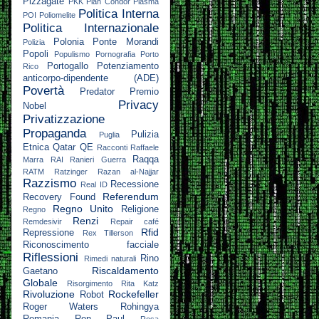
Pizzagate
PKK
Plan Condor
Plasma
Politica Interna
POI
Poliomelite
Politica Internazionale
Polonia
Ponte Morandi
Polizia
Popoli
Populismo
Pornografia
Porto
Portogallo
Potenziamento
Rico
anticorpo-dipendente (ADE)
Povertà
Predator
Premio
Privacy
Nobel
Privatizzazione
Propaganda
Pulizia
Puglia
Etnica
Qatar
QE
Racconti
Raffaele
Raqqa
Marra
RAI
Ranieri Guerra
RATM
Ratzinger
Razan al-Najjar
Razzismo
Recessione
Real ID
Referendum
Recovery Found
Regno Unito
Religione
Regno
Renzi
Remdesivir
Repair café
Rfid
Repressione
Rex Tillerson
Riconoscimento facciale
Riflessioni
Rino
Rimedi naturali
Riscaldamento
Gaetano
Globale
Risorgimento
Rita Katz
Rivoluzione
Rockefeller
Robot
Roger Waters
Rohingya
Romania
Ron Paul
Rosa