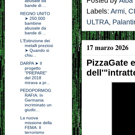
Posted by
Alba
abusate da
bande di ...
Labels:
Armi
,
C
REGNO UNITO
➤ 250.000
ULTRA
,
Palanti
bambine
abusate da
bande di ...
L'Estinzione dei
17 marzo 2026
metalli preziosi
➤ Quando si
chiu...
PizzaGate e
DARPA ➤ Il
progetto
dell'"intra
"PREPARE"
del 2018
mirava a pr...
PEDOPORMOG
RAFIA: In
Germania
incriminato un
giudic...
La nuova
missione della
FEMA: Il
terrorismo