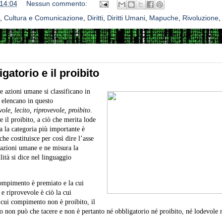
14:04
Nessun commento:
,
Cultura e Comunicazione
,
Diritti
,
Diritti Umani
,
Mapuche
,
Rivoluzione
ligatorio e il proibito
le azioni umane si classificano in
i elencano in questo
ole, lecito, riprovevole, proibito
.
 il proibito, a ciò che merita lode
a la categoria più importante è
che costituisce per così dire l’asse
e azioni umane e ne misura la
lità si dice nel linguaggio
compimento è premiato e la cui
e riprovevole è ciò la cui
 cui compimento non è proibito, il
itto non può che tacere e non è pertanto né obbligatorio né proibito, né lodevole 