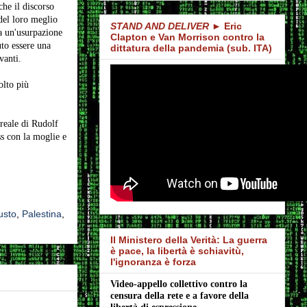
che il discorso
del loro meglio
STAND AND DELIVER
► Eric
ia un'usurpazione
Clapton e Van Morrison contro la
uto essere una
dittatura della pandemia (sub. ITA)
vanti.
olto più
 reale di Rudolf
s con la moglie e
usto
,
Palestina
,
Il Ministero della Verità: La guerra
è pace, la libertà è schiavitù,
l'ignoranza è forza
Video-appello collettivo contro la 
censura della rete e a favore della 