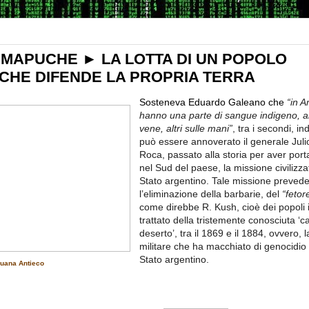
 MAPUCHE ► LA LOTTA DI UN POPOLO
 CHE DIFENDE LA PROPRIA TERRA
Sosteneva Eduardo Galeano che
“in A
hanno una parte di sangue indigeno, al
vene, altri sulle mani”
, tra i secondi, i
può essere annoverato il generale Juli
Roca, passato alla storia per aver port
nel Sud del paese, la missione civilizza
Stato argentino. Tale missione preved
l’eliminazione della barbarie, del
“fetor
come direbbe R. Kush, cioè dei popoli i
trattato della tristemente conosciuta 
deserto’, tra il 1869 e il 1884, ovvero
militare che ha macchiato di genocidio 
Stato argentino.
uana Antieco