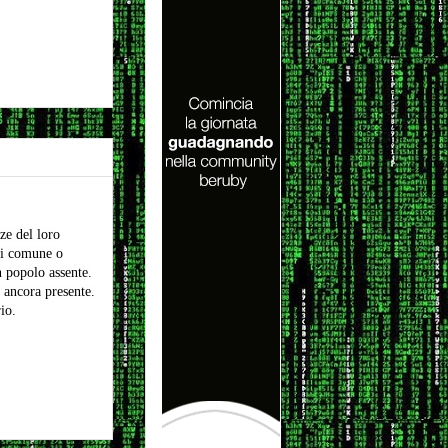
ze del loro
di comune o
n popolo assente.
 ancora presente.
io.