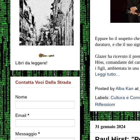
Eppure ho il sospetto che
duraturo, e che il suo sig
Glazer ha ricevuto il pr
Höss, comandante del cam
Libri da leggere!
i figli, ambientata in un
Leggi tutto...
Contatta Voci Dalla Strada
Posted by
Alba Kan
at
Nome
Labels:
Cultura e Com
Riflessioni
Email
*
31 gennaio 2024
Messaggio
*
Paul Hirst:
"P