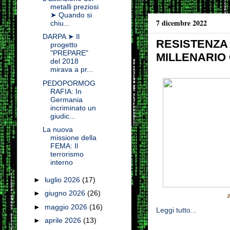
metalli preziosi
➤ Quando si
7 dicembre 2022
chiu...
DARPA ➤ Il
RESISTENZA
progetto
"PREPARE"
MILLENARIO
del 2018
mirava a pr...
PEDOPORMOG
RAFIA: In
Germania
incriminato un
giudic...
La nuova
missione della
FEMA: Il
terrorismo
interno
►
luglio 2026
(17)
►
giugno 2026
(26)
J
►
maggio 2026
(16)
Leggi tutto...
►
aprile 2026
(13)