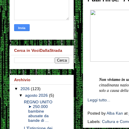
Cerca in VociDallaStrada
Non viviamo in un
Archivio
cittadinanza nazio
▼
2026
(123)
solo a causa della
▼
agosto 2026
(5)
Leggi tutto...
REGNO UNITO
➤ 250.000
bambine
Posted by
Alba Kan
at
abusate da
bande di ...
Labels:
Cultura e Com
L'Estinzione dei