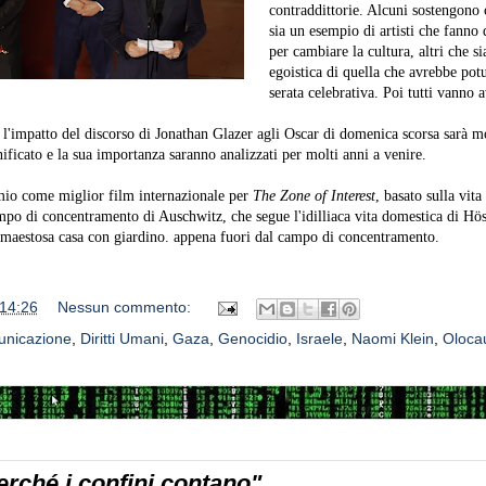
contraddittorie. Alcuni sostengono 
sia un esempio di artisti che fanno 
per cambiare la cultura, altri che s
egoistica di quella che avrebbe pot
serata celebrativa. Poi tutti vanno a
 l'impatto del discorso di Jonathan Glazer agli Oscar di domenica scorsa sarà m
nificato e la sua importanza saranno analizzati per molti anni a venire.
emio come miglior film internazionale per
The Zone of Interest
, basato sulla vita
po di concentramento di Auschwitz, che segue l'idilliaca vita domestica di Hös
a maestosa casa con giardino. appena fuori dal campo di concentramento.
14:26
Nessun commento:
unicazione
,
Diritti Umani
,
Gaza
,
Genocidio
,
Israele
,
Naomi Klein
,
Oloca
erché i confini contano"