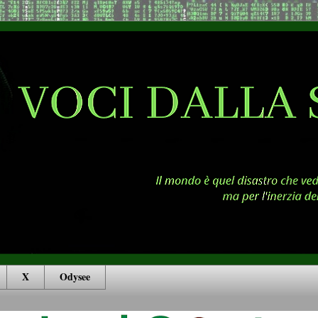
X
Odysee