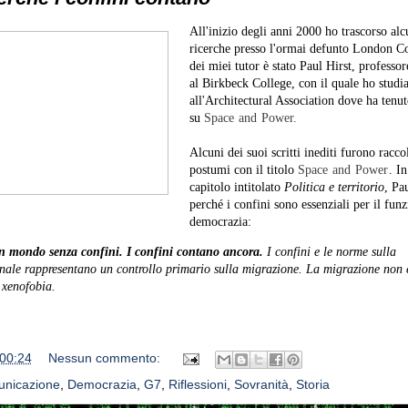
All'inizio degli anni 2000 ho trascorso alc
ricerche presso l'ormai defunto London 
dei miei tutor è stato Paul Hirst, professor
al Birkbeck College, con il quale ho studi
all'Architectural Association dove ha tenu
su
Space and Power.
Alcuni dei suoi scritti inediti furono raccol
postumi con il titolo
Space and Power
. In
capitolo intitolato
Politica e territorio
, Pa
perché i confini sono essenziali per il fun
democrazia:
 mondo senza confini. I confini contano ancora.
I confini e le norme sulla
nale rappresentano un controllo primario sulla migrazione. La migrazione non è
 xenofobia.
00:24
Nessun commento:
unicazione
,
Democrazia
,
G7
,
Riflessioni
,
Sovranità
,
Storia