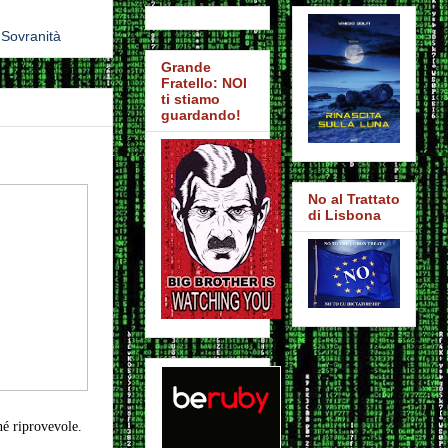
,
Sovranità
Grande
Fratello: NOI
ti stiamo
guardando!
No al Trattato
di Lisbona
né riprovevole.