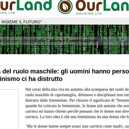
 INSIEME IL FUTURO"
azione post con etichetta
Cultura e Comunicazione
.
Mostra tutti i p
del ruolo maschile: gli uomini hanno perso 
inismo ci ha distrutto
Nel corso della mia vita ho assistito alla scomparsa del ruolo de
ruolo maschile di capofamiglia, difensore e disciplinare non esis
distrutto dalle femministe. Per chiarire il significato di “femmin
quando ho criticato le femministe, le donne più anziane che av
carriera mi hanno chiesto perché pensassi che le donne non dov
carriera. La loro idea è che una femminista sia una donna che h
"Ma le donne hanno sempre avuto una carriera come madri, ca