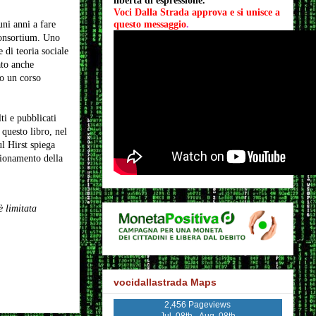
libertà di espressione.
Voci Dalla Strada approva e si unisce a 
uni anni a fare
questo messaggio
.
Consortium. Uno
e di teoria sociale
ato anche
to un corso
ti e pubblicati
 questo libro, nel
ul Hirst spiega
zionamento della
 limitata
vocidallastrada Maps
2,456 Pageviews
Jul. 08th - Aug. 08th