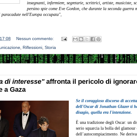
insegnanti, infermiere, segretarie, scrittrici, artiste, musiciste, s
persino spie come Eve Gordon, che durante la seconda guerra 
il paracadute nell'Europa occupata"
,
17:08
Nessun commento:
unicazione
,
Riflessioni
,
Storia
a di interesse"
affronta il pericolo di ignorar
he a Gaza
Se il coraggioso discorso di accett
dell'Oscar di Jonathan Glazer ti 
disagio, quella era l'intenzione.
È una tradizione degli Oscar: un di
serio squarcia la bolla del glamour 
dell’autocompiacimento. Ne deriva