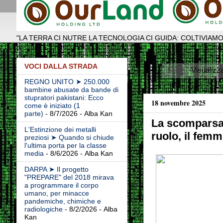
"LA TERRA CI NUTRE LA TECNOLOGIA CI GUIDA: COLTIVIAMO
VOCI DALLA STRADA
Visualizz
REGNO UNITO ➤ 250.000
bambine abusate da bande di
stupratori pakistani: Ecco
18 novembre 2025
come è iniziato (1
parte)
- 8/7/2026
- Alba Kan
La scomparsa 
L'Estinzione dei metalli
ruolo, il femm
preziosi ➤ Quando si chiude
l'ultima porta per la classe
media
- 8/6/2026
- Alba Kan
DARPA ➤ Il progetto
"PREPARE" del 2018 mirava
a programmare il corpo
umano, per minacce
pandemiche, chimiche e
radiologiche
- 8/2/2026
- Alba
Kan