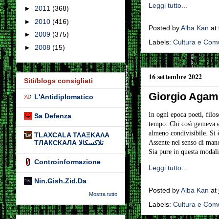
Leggi tutto...
►
2011
(368)
►
2010
(416)
Posted by
Alba Kan
at
►
2009
(375)
Labels:
Cultura e Com
►
2008
(15)
16 settembre 2022
Siti/blogs consigliati
Giorgio Aga
L'Antidiplomatico
In ogni epoca poeti, filo
Sa Defenza
tempo. Chi così gemeva e 
almeno condivisibile. Si 
TLAXCALA ΤΛΑΞΚΑΛΑ
Assente nel senso di manc
ТЛАКСКАЛА تلاكسكالا
Sia pure in questa modali
Controinformazione
Leggi tutto...
Nin.Gish.Zid.Da
Posted by
Alba Kan
at
Mostra tutto
Labels:
Cultura e Com