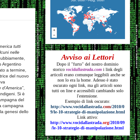
merica tutti
cuni nelle
Avviso ai Lettori
ndubbiamente,
o Argentino
Dopo il "furto" del nostro dominio
storico
vocidallastrada.com
i link degli
ato a termine,
articoli
erano comunque leggibili anche se
trice del nuovo
non lo era la home. Adesso è stato
eva
oscurato ogni link, ma gli articoli
sono
e d’America”
,
tutti on line e accessibili cambiando solo
ndigeni. Si è
l'estensione.
‘campagna del
Esempio di link oscurato:
, la campagna
http://www.vocidallastrada.
com
/2010/0
la genesi dello
9/le-10-strategie-di-manipolazione.html
Link attivo:
http://www.vocidallastrada.
org
/2010/09
/le-10-strategie-di-manipolazione.html