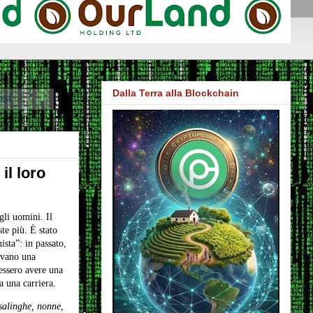
Dalla Terra alla Blockchain
ost
il loro
gli uomini. Il
te più. È stato
ista”: in passato,
evano una
essero avere una
a una carriera.
salinghe, nonne,