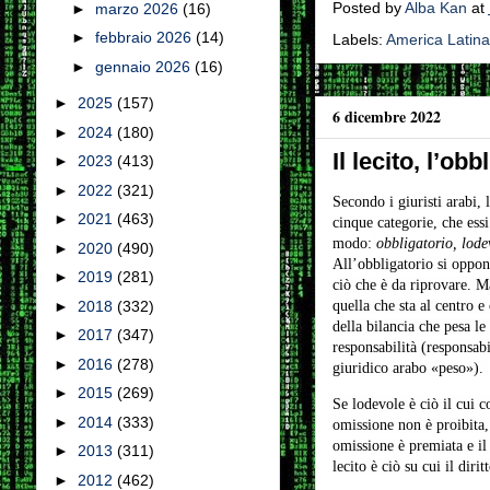
Posted by
Alba Kan
at
►
marzo 2026
(16)
►
febbraio 2026
(14)
Labels:
America Latina
►
gennaio 2026
(16)
►
2025
(157)
6 dicembre 2022
►
2024
(180)
Il lecito, l’obb
►
2023
(413)
►
2022
(321)
Secondo i giuristi arabi, 
►
2021
(463)
cinque categorie, che ess
modo:
obbligatorio, lodev
►
2020
(490)
All’obbligatorio si oppone
►
2019
(281)
ciò che è da riprovare. M
►
2018
(332)
quella che sta al centro e 
della bilancia che pesa l
►
2017
(347)
responsabilità (responsabi
►
2016
(278)
giuridico arabo «peso»).
►
2015
(269)
Se lodevole è ciò il cui 
►
2014
(333)
omissione non è proibita, 
omissione è premiata e il
►
2013
(311)
lecito è ciò su cui il dir
►
2012
(462)