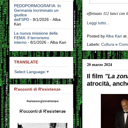
PEDOPORMOGRAFIA: In
Germania incriminato un
effettuato 112 lanci con 
giudice
dell'SPD
- 8/1/2026
- Alba
Leggi tutto...
Kan
La nuova missione della
Posted by
Alba Kan
at
FEMA: Il terrorismo
interno
- 8/1/2026
- Alba Kan
Labels:
Cultura e Com
TRANSLATE
20 marzo 2024
Select Language
▼
Il film
"La zon
atrocità, anc
R'acconti di R'esistenze