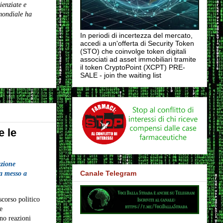
cienziate e
mondiale ha
In periodi di incertezza del mercato,
accedi a un'offerta di Security Token
(STO) che coinvolge token digitali
associati ad asset immobiliari tramite
il token CryptoPoint (XCPT) PRE-
SALE - join the waiting list
e le
azione
Canale Telegram
ha messo a
scorso politico
e
no reazioni