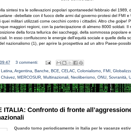
lla sintesi tra le sollevazioni popolari spontaneedel febbraio del 1989, di
ezuelane -debellate con il fuoco delle armi dal governo-protesi del FMI e
 quei militari utilizzati come cecchini contro i cittadini. Altro che
golpe
! P
inque maggiori regioni, con la partecipazione di almeno 8000 soldati. I
osizione della forza tellurica dei saccheggi, della sommossa popolare e 
ciali. In esso confluiscono le energie dell'equità sociale e quelle della s
del nazionalismo (1), per aprire la prospettiva ad un altro Paese-possibi
09:47
3 commenti:
 Latina
,
Argentina
,
Banche
,
BCE
,
CELAC
,
Colonialismo
,
FMI
,
Globalizz
 Chávez
,
MERCOSUR
,
Multinazionali
,
Neoliberismo
,
ONU
,
Sovranità
,
U
TALIA: Confronto di fronte all’aggressione
nazionali
Quando torno periodicamente in Italia per le vacanze estiv