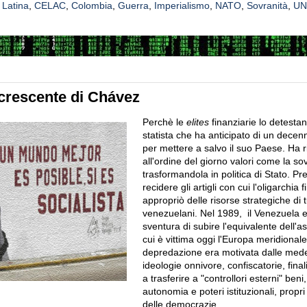
 Latina
,
CELAC
,
Colombia
,
Guerra
,
Imperialismo
,
NATO
,
Sovranità
,
UN
crescente di Chávez
Perchè le
elites
finanziarie lo detestan
statista che ha anticipato di un decen
per mettere a salvo il suo Paese. Ha 
all'ordine del giorno valori come la sov
trasformandola in politica di Stato. P
recidere gli artigli con cui l'oligarchia f
appropriò delle risorse strategiche di tu
venezuelani. Nel 1989, il Venezuela 
sventura di subire l'equivalente dell'as
cui è vittima oggi l'Europa meridionale
depredazione era motivata dalle med
ideologie onnivore, confiscatorie, final
a
trasferire a "controllori esterni"
beni,
autonomia e poteri istituzionali, propri
delle democrazie.