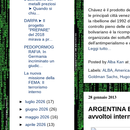
metalli preziosi
➤ Quando si
Chávez è il prodotto de
chiu...
le principali città ven
DARPA ➤ Il
la ribellione del 1992 di
progetto
controllo pieno delle c
"PREPARE"
bolivariano è la ricomp
del 2018
organizzata dei sottuffi
mirava a pr...
dell'antimperialismo e 
PEDOPORMOG
Leggi tutto...
RAFIA: In
Germania
incriminato un
Posted by
Alba Kan
at
giudic...
Labels:
ALBA
,
America
La nuova
Goldman Sachs
,
Hugo
missione della
FEMA: Il
terrorismo
interno
28 gennaio 2013
►
luglio 2026
(17)
ARGENTINA E I
►
giugno 2026
(26)
avvoltoi inter
►
maggio 2026
(16)
►
aprile 2026
(13)