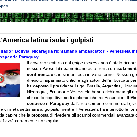
opea
merica latina isola i golpisti
cuador, Bolivia, Nicaragua richiamano ambasciatori - Venezuela in
 sospende Paraguay
Il governo scaturito dal
golpe express
non è stato riconos
nessun Paese latinoamericano ed affronta un
isolament
continentale
che si manifesta in varie forme. Nessun g
difeso o risparmiato critiche agli autori dell'imboscata p
ha deposto il presidente Lugo. Brasile, Argentina, Uruguay
Nicaragua, Ecuador e Venezuela hanno richiamato gli am
chiuso le rispettive sedi diplomatiche ad Assuncion. Il
Me
sospeso il Paraguay
dall'area comune commerciale, vi
e di metà settimana ai golpisti, mentre il Venezuela ha interrotto le forn
ia capire che la proposta di rivedere gli scambi commerciali avanzata 
ef avrà certamente un seguito.