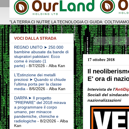
"LA TERRA CI NUTRE LA TECNOLOGIA CI GUIDA: COLTIVIAMO
VOCI DALLA STRADA
REGNO UNITO ➤ 250.000
bambine abusate da bande di
stupratori pakistani: Ecco
17 ottobre 2018
come è iniziato (1
parte)
- 8/7/2026
- Alba Kan
Il neoliberis
L'Estinzione dei metalli
E' ora di nazi
preziosi ➤ Quando si chiude
l'ultima porta per la classe
media
- 8/6/2026
- Alba Kan
Intervista de l'
AntiDi
Sociali del sindacato
DARPA ➤ Il progetto
nazionalizzazioni
"PREPARE" del 2018 mirava
a programmare il corpo
umano, per minacce
pandemiche, chimiche e
radiologiche
- 8/2/2026
- Alba
Kan