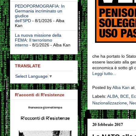
PEDOPORMOGRAFIA: In
Germania incriminato un
giudice
dell'SPD
- 8/1/2026
- Alba
Kan
La nuova missione della
FEMA: Il terrorismo
interno
- 8/1/2026
- Alba Kan
che ha portato lo Stato
essere lasciato alla ges
TRANSLATE
economica è sotto gli o
Leggi tutto...
Select Language
▼
Posted by
Alba Kan
at
R'acconti di R'esistenze
Labels:
ALBA
,
BCE
,
Ec
Nazionalizzazione
,
Neo
20 febbraio 2017