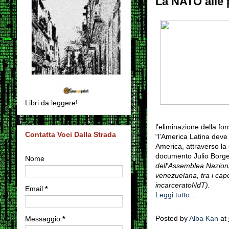
La NATO alle 
Libri da leggere!
l'eliminazione della for
Contatta Voci Dalla Strada
“l'America Latina deve 
America, attraverso la
documento Julio Borg
Nome
dell'Assemblea Nazion
venezuelana, tra i capo
incarceratoNdT).
Email
*
Leggi tutto...
Posted by
Alba Kan
at
Messaggio
*