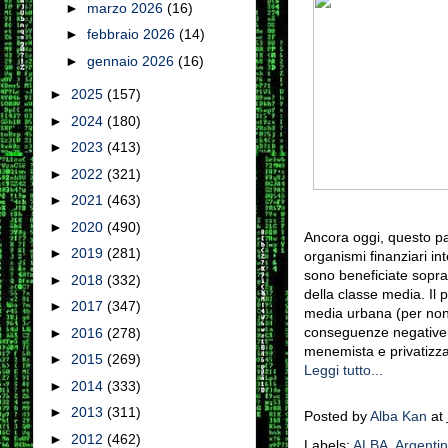
►
marzo 2026
(16)
►
febbraio 2026
(14)
►
gennaio 2026
(16)
►
2025
(157)
►
2024
(180)
►
2023
(413)
►
2022
(321)
►
2021
(463)
►
2020
(490)
Ancora oggi, questo pa
►
2019
(281)
organismi finanziari inte
sono beneficiate sopra
►
2018
(332)
della classe media. Il p
►
2017
(347)
media urbana (per non
conseguenze negative di
►
2016
(278)
menemista e privatizzaz
►
2015
(269)
Leggi tutto...
►
2014
(333)
►
2013
(311)
Posted by
Alba Kan
at
►
2012
(462)
Labels:
ALBA
,
Argenti