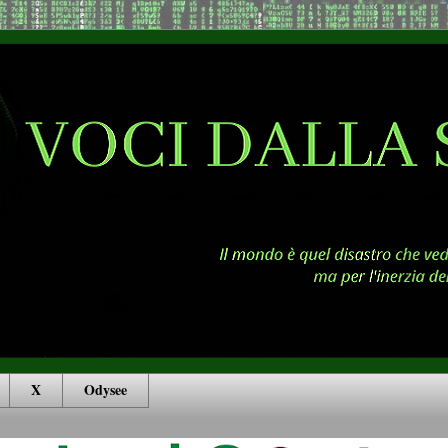
X
Odysee