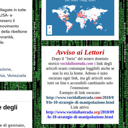
lagate in tutte
 USA- e
resero il
l movimento
della ribellione
ovranità,
le.
Avviso ai Lettori
Dopo il "furto" del nostro dominio
storico
vocidallastrada.com
i link degli
articoli
erano comunque leggibili anche se
azione
,
non lo era la home. Adesso è stato
sa
,
Venezuela
oscurato ogni link, ma gli articoli
sono
tutti on line e accessibili cambiando solo
l'estensione.
Esempio di link oscurato:
http://www.vocidallastrada.
com
/2010/0
9/le-10-strategie-di-manipolazione.html
 degli
Link attivo:
http://www.vocidallastrada.
org
/2010/09
/le-10-strategie-di-manipolazione.html
e di gennaio,