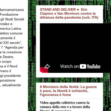
STAND AND DELIVER
► Eric
 iberoamericana
Clapton e Van Morrison contro la
a Fondazione
dittatura della pandemia (sub. ITA)
gli Studi Sociali
nzalez e
America Latina
biettivo comune
camente il
el XXI secolo”,
 l' “Agenda per
e la creazione
le Destre,
le scopo
pa e il Nord
mano il
ggi presidente
pposizione
a, attualmente
Il Ministero della Verità: La guerra
è pace, la libertà è schiavitù,
l'ignoranza è forza
Video-appello collettivo contro la 
censura della rete e a favore della 