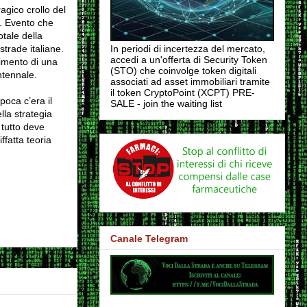
agico crollo del
. Evento che
otale della
strade italiane.
In periodi di incertezza del mercato,
accedi a un'offerta di Security Token
limento di una
(STO) che coinvolge token digitali
entennale.
associati ad asset immobiliari tramite
il token CryptoPoint (XCPT) PRE-
epoca c’era il
SALE - join the waiting list
lla strategia
 tutto deve
ffatta teoria
Canale Telegram