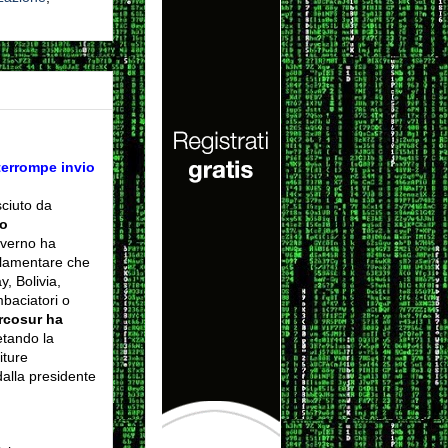
terrompe invio
ciuto da
o
overno ha
arlamentare che
, Bolivia,
baciatori o
rcosur ha
etando la
iture
dalla presidente