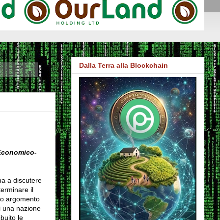
Dalla Terra alla Blockchain
 Economico-
rna a discutere
terminare il
esto argomento
i una nazione
buito le