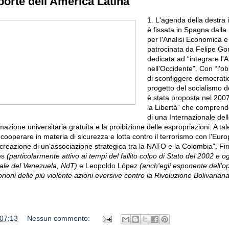
porte dell'America Latina
1. L'agenda della destra
è fissata in Spagna dall
per l'Analisi Economica e 
patrocinata da Felipe Go
dedicata ad “integrare l'
nell'Occidente”. Con “l'o
di sconfiggere democrati
progetto del socialismo d
è stata proposta nel 2007
la Libertà” che comprend
di una Internazionale del
mazione universitaria gratuita e la proibizione delle espropriazioni. A ta
cooperare in materia di sicurezza e lotta contro il terrorismo con l'Euro
 creazione di un'associazione strategica tra la NATO e la Colombia”. Fir
es
(particolarmente attivo ai tempi del fallito colpo di Stato del 2002 e o
ale del Venezuela, NdT)
e Leopoldo López
(anch'egli esponente dell'o
rioni delle più violente azioni eversive contro la Rivoluzione Bolivarian
07:13
Nessun commento: