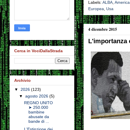
Labels:
ALBA
,
America
Europea
,
Usa
4 dicembre 2015
L'importanza 
Cerca in VociDallaStrada
Archivio
▼
2026
(123)
▼
agosto 2026
(5)
REGNO UNITO
➤ 250.000
bambine
abusate da
bande di ...
L'Estinzione dei