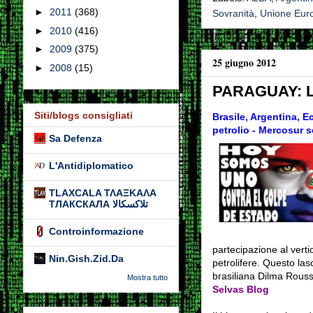
►
2011
(368)
Sovranità
,
Unione Eur
►
2010
(416)
►
2009
(375)
25 giugno 2012
►
2008
(15)
PARAGUAY: L'A
Siti/blogs consigliati
Brasile, Argentina, E
petrolio - Mercosur
Sa Defenza
L'Antidiplomatico
TLAXCALA ΤΛΑΞΚΑΛΑ
ТЛАКСКАЛА تلاكسكالا
Controinformazione
partecipazione al vertic
Nin.Gish.Zid.Da
petrolifere. Questo
lasc
brasiliana Dilma Rouss
Mostra tutto
Selvas Blog