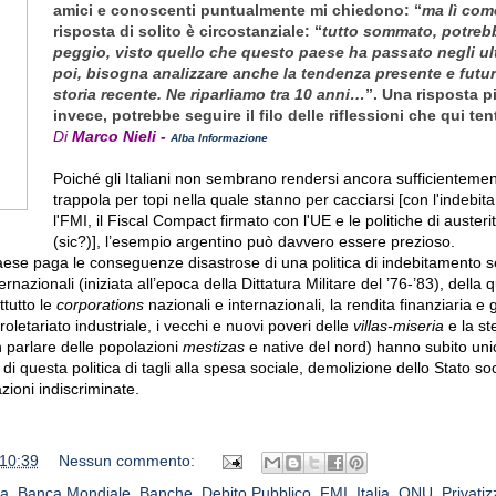
amici e conoscenti puntualmente mi chiedono: “
ma lì com
risposta di solito è circostanziale: “
tutto sommato, potreb
peggio, visto quello che questo paese ha passato negli ult
poi, bisogna analizzare anche la tendenza presente e futur
storia recente. Ne riparliamo tra 10 anni…
”. Una risposta pi
invece, potrebbe seguire il filo delle riflessioni che qui ten
Di
Marco Nieli -
Alba Informazione
Poiché gli Italiani non sembrano rendersi ancora sufficientemen
trappola per topi nella quale stanno per cacciarsi [con l'indebi
l'FMI, il Fiscal Compact firmato con l'UE e le politiche di auster
(sic?)], l’esempio argentino può davvero essere prezioso.
ese paga le conseguenze disastrose di una politica di indebitamento se
rnazionali (iniziata all’epoca della Dittatura Militare del ’76-’83), della q
ttutto le
corporations
nazionali e internazionali, la rendita finanziaria e gli
roletariato industriale, i vecchi e nuovi poveri delle
villas-miseria
e la st
 parlare delle popolazioni
mestizas
e native del nord) hanno subito un
 questa politica di tagli alla spesa sociale, demolizione dello Stato soc
ioni indiscriminate.
10:39
Nessun commento:
na
,
Banca Mondiale
,
Banche
,
Debito Pubblico
,
FMI
,
Italia
,
ONU
,
Privati