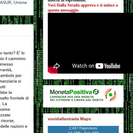
libertà di espressione.
ASUR
,
Unione
Voci Dalla Strada approva e si unisce a 
questo messaggio
.
o tanto? E' lo
nio il camm
ino
rimesso
ranità,
reambolo per
inanziaria si
tti
ebbe la
salto frontale di
. La
esime
izzate
vocidallastrada Maps
 risorse,
 delle nazioni e
2,467 Pageviews
Jul. 08th - Aug. 08th