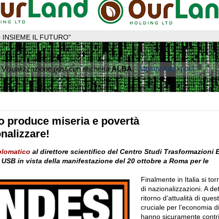
 INSIEME IL FUTURO"
Visualizzazione post con etichetta
ALBA
.
Mostra tutti i post
mo produce miseria e povertà
onalizzare!
plomatico
al direttore scientifico del Centro Studi Trasformazioni
 USB in vista della manifestazione del 20 ottobre a Roma per le
Finalmente in Italia si to
di nazionalizzazioni. A de
ritorno d’attualità di qu
cruciale per l’economia d
hanno sicuramente contri