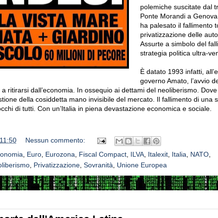
polemiche suscitate dal tr
Ponte Morandi a Genova
ha palesato il fallimento t
privatizzazione delle auto
Assurte a simbolo del fal
strategia politica ultra-v
È datato 1993 infatti, all’
governo Amato, l’a
vvio de
 a ritirarsi dall’economia. In ossequio ai dettami del neoliberismo. Dove
tione della cosiddetta mano invisibile del mercato. Il fallimento di una si
cchi di tutti. Con un’Italia in piena devastazione economica e sociale.
11:50
Nessun commento:
onomia
,
Euro
,
Eurozona
,
Fiscal Compact
,
ILVA
,
Italexit
,
Italia
,
NATO
,
liberismo
,
Privatizzazione
,
Sovranità
,
Unione Europea