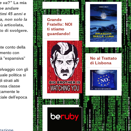
e va
?” La mia
be andare
imi 45 anni e
a, non solo la
Grande
Fratello: NOI
ù articolata,
ti stiamo
to di svolgere.
guardando!
te conto della
tamento con
ità "espansiva"
No al Trattato
di Lisbona
lvaggio con gli
uale politica si
 strati alti
essa classe
icamente le
iale dell’epoca
zzazione
,