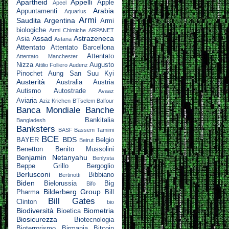
Apartheid
Appelli
Apple
Apeel
Arabia
Appuntamenti
Aquarius
Armi
Saudita
Argentina
Armi
biologiche
Armi Chimiche
ARPANET
Assad
Astrazeneca
Asia
Astana
Attentato
Attentato Barcellona
Attentato
Attentato Manchester
Nizza
Augusto
Attilio Folliero
Audenz
Pinochet
Aung San Suu Kyi
Austerità
Australia
Austria
Autismo
Autostrade
Avaaz
Aviaria
Aziz Krichen
B’Tselem
Balfour
Banca Mondiale
Banche
Bankitalia
Bangladesh
Banksters
BASF
Bassem Tamimi
BCE
BDS
BAYER
Belgio
Beirut
Benetton
Benito Mussolini
Benjamin Netanyahu
Benlysta
Beppe Grillo
Bergoglio
Berlusconi
Bibbiano
Bertinotti
Biden
Bielorussia
Big
Bifo
Bilderberg Group
Pharma
Bill
Bill Gates
Clinton
bio
Biodiversità
Biometria
Bioetica
Biosicurezza
Biotecnologia
Bioterrorismo
Birmania
Bitcoin