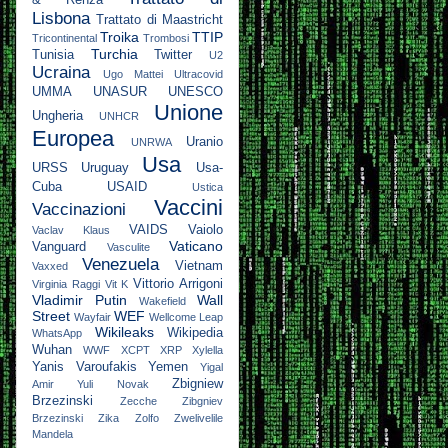
& Renza
Lisbona
Trattato di Maastricht
Troika
TTIP
Tricontinental
Trombosi
Turchia
Tunisia
Twitter
U2
Ucraina
Ugo Mattei
Ultracovid
UMMA
UNASUR
UNESCO
Unione
Ungheria
UNHCR
Europea
Uranio
UNRWA
Usa
URSS
Uruguay
Usa-
Cuba
USAID
Ustica
Vaccini
Vaccinazioni
VAIDS
Vaiolo
Vaclav Klaus
Vaticano
Vanguard
Vasculite
Venezuela
Vietnam
Vaxxed
Vittorio Arrigoni
Virginia Raggi
Vit K
Vladimir Putin
Wall
Wakefield
Street
WEF
Wayfair
Wellcome Leap
Wikileaks
Wikipedia
WhatsApp
Wuhan
WWF
XCPT
XRP
Xylella
Yanis Varoufakis
Yemen
Yigal
Zbigniew
Amir
Yuli Novak
Brzezinski
Zecche
Zibgniev
Brzezinski
Zika
Zolfo
Zwelivelile
Mandela