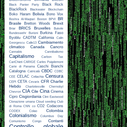
Black Rock
Black Panter Party
BlackRock
Blackwater
Blockchain
Bolivia
Boko Haram
Bono Vox
BR
Boshra Al-Maqtari
Boston
BPVI
Brasile
Brexit
Bretton Woods
BRICS
Bruxelles
Briar
Bukele
Burkina Faso
Bundeswehr
Burioni
Byoblu
CADTM
California
Calin
Cambiamento
Georgescu
Calle13
climatico
Canada
Cancro
Cannabis
Cannibalismo
Capitalismo
Carbon Tax
CariChieti
CARIGE
Carles Puigdemont
Caschi Bianchi
Carte di Panama
CBDC
Catalogna
Catricalà
CDBC
Censura
CELAC
CEE
Celiachia
CFR
Charlie
CETA
CEPI
Cevarix
Hebdo
Charlottesville
Chernobyl
CIA
Cina
Cile
Cinema
Chevron
Cisgiordania
Cipro
Clint Eastwood
Clonazione umana
Cloud seeding
Club
CO2
Codacons
di Roma
CNN
co
Colombia
CODEX
Colao
Colonialismo
Columbus Day
Contanti
Comunismo
Congo
Controllo globale