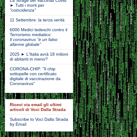
La Strage dei Vaccinati Covid
► Tutti i morti per
"coincidenza"
11 Settembre: la terza verità
6000 Medici tedeschi contro il
Terrorismo mediatico:
Il coronavirus “è un falso
allarme globale”
2025 ► L'Italia avrà 18 milioni
di abitanti in meno?
CORONA-CHIP: "Il chip
sottopelle con certificato
digitale di vaccinazione da
Coronavirus"
Ricevi via email gli ultimi
articoli di Voci Dalla Strada
Subscribe to Voci Dalla Strada
by Email