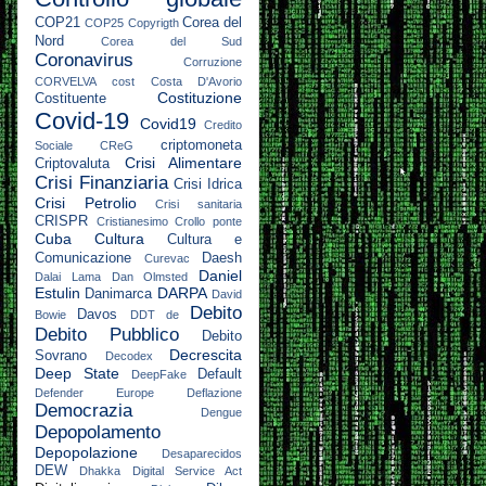
COP21
Corea del
COP25
Copyrigth
Nord
Corea del Sud
Coronavirus
Corruzione
CORVELVA
cost
Costa D'Avorio
Costituzione
Costituente
Covid-19
Covid19
Credito
criptomoneta
Sociale
CReG
Crisi Alimentare
Criptovaluta
Crisi Finanziaria
Crisi Idrica
Crisi Petrolio
Crisi sanitaria
CRISPR
Cristianesimo
Crollo ponte
Cuba
Cultura
Cultura e
Comunicazione
Daesh
Curevac
Daniel
Dalai Lama
Dan Olmsted
Estulin
DARPA
Danimarca
David
Debito
Davos
Bowie
DDT
de
Debito Pubblico
Debito
Decrescita
Sovrano
Decodex
Deep State
Default
DeepFake
Defender Europe
Deflazione
Democrazia
Dengue
Depopolamento
Depopolazione
Desaparecidos
DEW
Dhakka
Digital Service Act