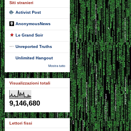
Siti stranieri
Activist Post
AnonymousNews
Le Grand Soir
Unreported Truths
Unlimited Hangout
Mostra tutto
Visualizzazioni totali
9,146,680
Lettori fissi