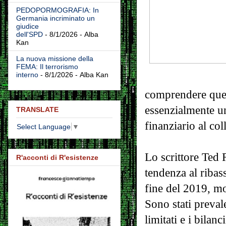
PEDOPORMOGRAFIA: In
Germania incriminato un
giudice
dell'SPD
- 8/1/2026
- Alba
Kan
La nuova missione della
FEMA: Il terrorismo
interno
- 8/1/2026
- Alba Kan
comprendere ques
essenzialmente un
TRANSLATE
finanziario al col
Select Language
▼
Lo scrittore Ted 
R'acconti di R'esistenze
tendenza al riba
fine del 2019, mo
Sono stati prevalen
limitati e i bilanc