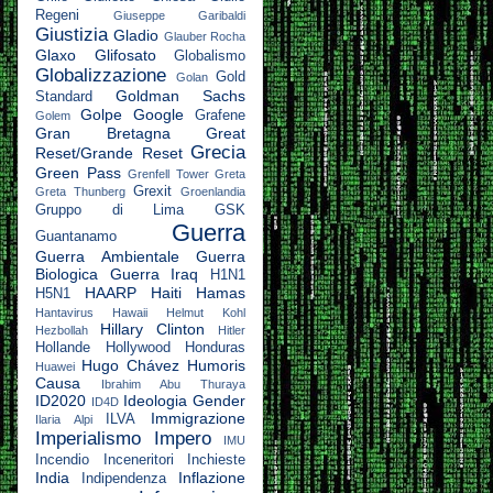
Regeni
Giuseppe Garibaldi
Giustizia
Gladio
Glauber Rocha
Glaxo
Glifosato
Globalismo
Globalizzazione
Gold
Golan
Goldman Sachs
Standard
Golpe
Google
Grafene
Golem
Gran Bretagna
Great
Grecia
Reset/Grande Reset
Green Pass
Grenfell Tower
Greta
Grexit
Greta Thunberg
Groenlandia
Gruppo di Lima
GSK
Guerra
Guantanamo
Guerra Ambientale
Guerra
Biologica
Guerra Iraq
H1N1
HAARP
Haiti
Hamas
H5N1
Hantavirus
Hawaii
Helmut Kohl
Hillary Clinton
Hezbollah
Hitler
Hollande
Hollywood
Honduras
Hugo Chávez
Humoris
Huawei
Causa
Ibrahim Abu Thuraya
ID2020
Ideologia Gender
ID4D
Immigrazione
ILVA
Ilaria Alpi
Imperialismo
Impero
IMU
Incendio
Inceneritori
Inchieste
India
Inflazione
Indipendenza