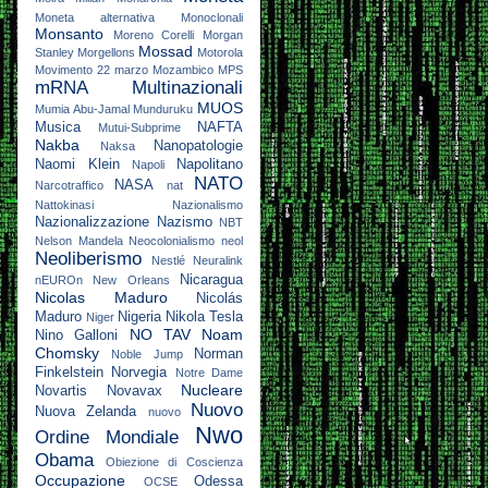
Moneta alternativa
Monoclonali
Monsanto
Moreno Corelli
Morgan
Mossad
Stanley
Morgellons
Motorola
Movimento 22 marzo
Mozambico
MPS
mRNA
Multinazionali
MUOS
Mumia Abu-Jamal
Munduruku
Musica
NAFTA
Mutui-Subprime
Nakba
Nanopatologie
Naksa
Naomi Klein
Napolitano
Napoli
NATO
NASA
Narcotraffico
nat
Nattokinasi
Nazionalismo
Nazionalizzazione
Nazismo
NBT
Nelson Mandela
Neocolonialismo
neol
Neoliberismo
Nestlé
Neuralink
Nicaragua
nEUROn
New Orleans
Nicolas Maduro
Nicolás
Maduro
Nigeria
Nikola Tesla
Niger
NO TAV
Noam
Nino Galloni
Chomsky
Norman
Noble Jump
Finkelstein
Norvegia
Notre Dame
Nucleare
Novartis
Novavax
Nuovo
Nuova Zelanda
nuovo
Nwo
Ordine Mondiale
Obama
Obiezione di Coscienza
Occupazione
Odessa
OCSE