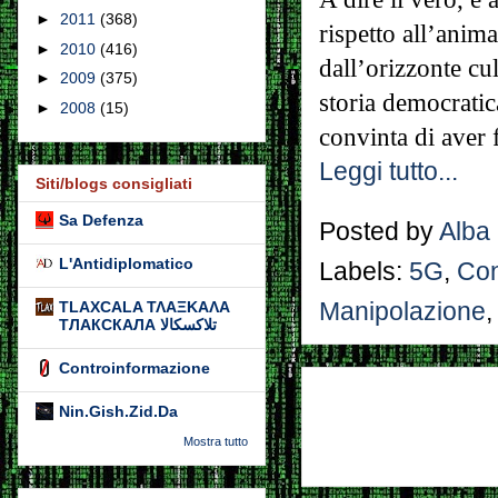
►
2011
(368)
rispetto all’anima
►
2010
(416)
dall’orizzonte cul
►
2009
(375)
storia democratic
►
2008
(15)
convinta di aver f
Leggi tutto...
Siti/blogs consigliati
Sa Defenza
Posted by
Alba
L'Antidiplomatico
Labels:
5G
,
Con
Manipolazione
TLAXCALA ΤΛΑΞΚΑΛΑ
ТЛАКСКАЛА تلاكسكالا
Controinformazione
Nin.Gish.Zid.Da
Mostra tutto