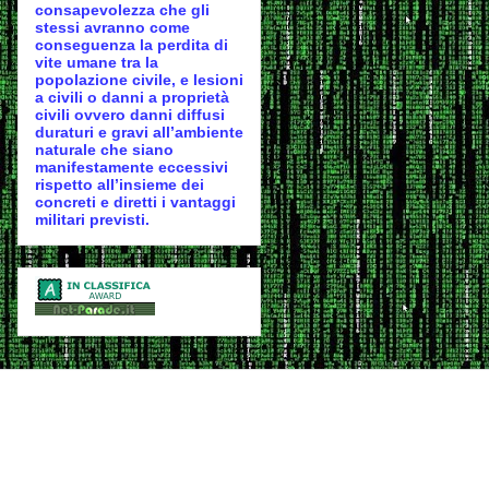
consapevolezza che gli
stessi avranno come
conseguenza la perdita di
vite umane tra la
popolazione civile, e lesioni
a civili o danni a proprietà
civili ovvero danni diffusi
duraturi e gravi all’ambiente
naturale che siano
manifestamente eccessivi
rispetto all’insieme dei
concreti e diretti i vantaggi
militari previsti.