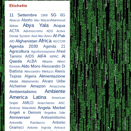
Etichette
11 Settembre
5G
6G
1968
Aborto
Abacus
Abu Mazen/Mahmoud
Abya Yala
Acqua
Abbas
ACTA
Adrenocromo
ADS Active
Af-Pak
Denial System
Aed Abu Amro
Africa
Afghanistan
AfD
AGCOM
Agenda 2030
Agenda 21
Agricoltura
Ahed
Agroforestazione
AIFA
Al
Tamimi
AIDS
AIPAC
Qaeda
ALBA
Albania
Albert
Aldo Moro
Alessandro Di
Einstein
Battista
Alexis
Alessandro Mieluzzi
Alimentazione
Tsipras
Algeria
Alvaro Uribe
Alitalia
Allattamento
Amazon
Alzheimer
Amazzonia
Ambiente
Ambientalismo
America Latina
American
AMLO
Sniper
Anarchismo
ANC
Angela Merkel
Andrew Wakefield
Angeli e Demoni
Angelina Jolie
Anniversari
Antisemitismo
Antonio
Antonella Randazzo
Gramsci
Antonio Ingroia
Antrace