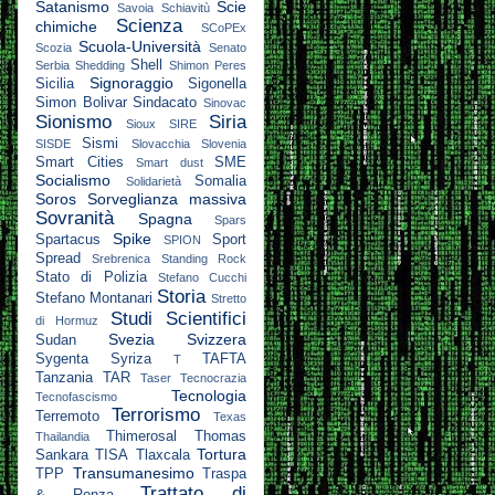
Satanismo
Scie
Savoia
Schiavitù
Scienza
chimiche
SCoPEx
Scuola-Università
Scozia
Senato
Shell
Serbia
Shedding
Shimon Peres
Signoraggio
Sicilia
Sigonella
Simon Bolivar
Sindacato
Sinovac
Sionismo
Siria
Sioux
SIRE
Sismi
SISDE
Slovacchia
Slovenia
Smart Cities
SME
Smart dust
Socialismo
Somalia
Solidarietà
Soros
Sorveglianza massiva
Sovranità
Spagna
Spars
Spike
Spartacus
Sport
SPION
Spread
Srebrenica
Standing Rock
Stato di Polizia
Stefano Cucchi
Storia
Stefano Montanari
Stretto
Studi Scientifici
di Hormuz
Svezia
Svizzera
Sudan
Sygenta
Syriza
TAFTA
T
Tanzania
TAR
Taser
Tecnocrazia
Tecnologia
Tecnofascismo
Terrorismo
Terremoto
Texas
Thimerosal
Thomas
Thailandia
Tortura
Sankara
TISA
Tlaxcala
Transumanesimo
TPP
Traspa
Trattato di