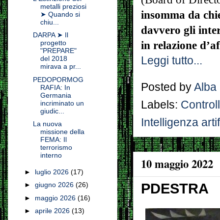
metalli preziosi
insomma da chied
➤ Quando si
chiu...
davvero gli inter
DARPA ➤ Il
progetto
in relazione d’af
"PREPARE"
Leggi tutto...
del 2018
mirava a pr...
PEDOPORMOG
Posted by
Alba
RAFIA: In
Germania
Labels:
Control
incriminato un
giudic...
Intelligenza artif
La nuova
missione della
FEMA: Il
terrorismo
interno
10 maggio 2022
►
luglio 2026
(17)
PDESTRA
►
giugno 2026
(26)
►
maggio 2026
(16)
►
aprile 2026
(13)