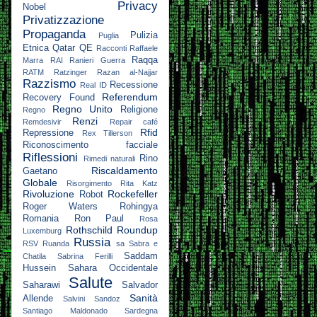
Privacy
Nobel
Privatizzazione
Propaganda
Pulizia
Puglia
Etnica
Qatar
QE
Racconti
Raffaele
Raqqa
Marra
RAI
Ranieri Guerra
RATM
Ratzinger
Razan al-Najjar
Razzismo
Recessione
Real ID
Referendum
Recovery Found
Regno Unito
Religione
Regno
Renzi
Remdesivir
Repair café
Rfid
Repressione
Rex Tillerson
Riconoscimento facciale
Riflessioni
Rino
Rimedi naturali
Riscaldamento
Gaetano
Globale
Risorgimento
Rita Katz
Rivoluzione
Rockefeller
Robot
Roger Waters
Rohingya
Romania
Ron Paul
Rosa
Rothschild
Roundup
Luxemburg
Russia
RSV
Ruanda
sa
Sabra e
Saddam
Chatila
Sabrina Ferilli
Hussein
Sahara Occidentale
Salute
Saharawi
Salvador
Sanità
Allende
Salvini
Sandoz
Santiago Maldonado
Sardegna