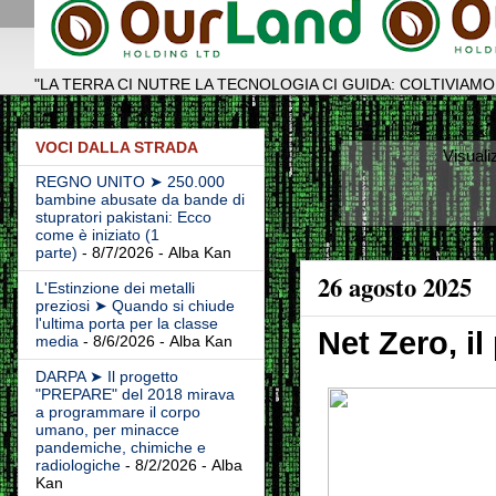
"LA TERRA CI NUTRE LA TECNOLOGIA CI GUIDA: COLTIVIAMO
VOCI DALLA STRADA
Visuali
REGNO UNITO ➤ 250.000
bambine abusate da bande di
stupratori pakistani: Ecco
come è iniziato (1
parte)
- 8/7/2026
- Alba Kan
26 agosto 2025
L'Estinzione dei metalli
preziosi ➤ Quando si chiude
l'ultima porta per la classe
Net Zero, il
media
- 8/6/2026
- Alba Kan
DARPA ➤ Il progetto
"PREPARE" del 2018 mirava
a programmare il corpo
umano, per minacce
pandemiche, chimiche e
radiologiche
- 8/2/2026
- Alba
Kan