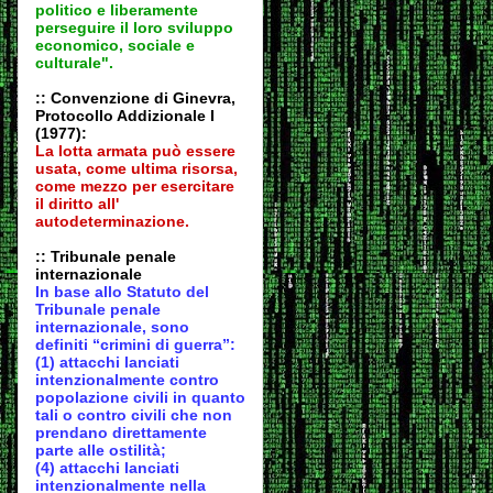
politico e liberamente
perseguire il loro sviluppo
economico, sociale e
culturale".
:: Convenzione di Ginevra,
Protocollo Addizionale I
(1977):
La lotta armata può essere
usata, come ultima risorsa,
come mezzo per esercitare
il diritto all'
autodeter
minazione.
:: Tribunale penale
internazionale
In base allo Statuto del
Tribunale penale
internazionale, sono
definiti “crimini di guerra”:
(1) attacchi lanciati
intenzionalmente contro
popolazione civili in quanto
tali o contro civili che non
prendano direttamente
parte alle ostilità;
(4) attacchi lanciati
intenzionalmente nella