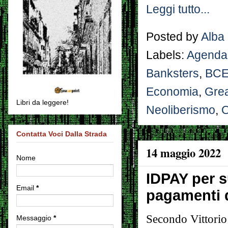
Leggi tutto...
Posted by
Alba
Labels:
Agenda
Banksters
,
BC
Economia
,
Grea
Libri da leggere!
Neoliberismo
,
Contatta Voci Dalla Strada
14 maggio 2022
Nome
IDPAY per s
Email
*
pagamenti d
Secondo Vittorio
Messaggio
*