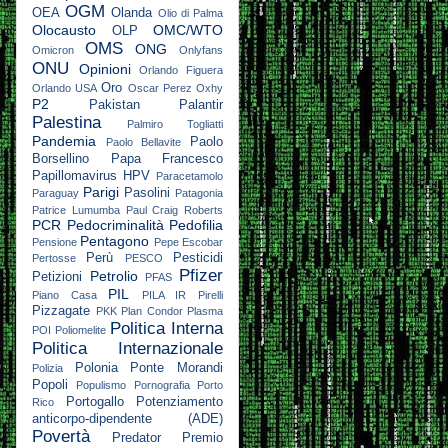
OGM
OEA
Olanda
Olio di Palma
Olocausto
OMC/WTO
OLP
OMS
ONG
Omicron
Onlyfans
ONU
Opinioni
Orlando Figuera
Oro
Orlando USA
Oscar Perez
Oxhy
P2
Pakistan
Palantir
Palestina
Palmiro Togliatti
Pandemia
Paolo
Paolo Bellavite
Borsellino
Papa Francesco
Papillomavirus HPV
Paracetamolo
Parigi
Pasolini
Paraguay
Patagonia
Patrice Lumumba
Paul Craig Roberts
PCR
Pedocriminalità
Pedofilia
Pentagono
Pensione
Pepe Escobar
Perù
Pesticidi
Pertosse
PESCO
Pfizer
Petrolio
Petizioni
PFAS
PIL
Piano Casa
PILA IR
Pirelli
Pizzagate
PKK
Plan Condor
Plasma
Politica Interna
POI
Poliomelite
Politica Internazionale
Polonia
Ponte Morandi
Polizia
Popoli
Populismo
Pornografia
Porto
Portogallo
Potenziamento
Rico
anticorpo-dipendente (ADE)
Povertà
Predator
Premio