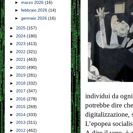
►
marzo 2026
(16)
►
febbraio 2026
(14)
►
gennaio 2026
(16)
►
2025
(157)
►
2024
(180)
►
2023
(413)
►
2022
(321)
►
2021
(463)
►
2020
(490)
►
2019
(281)
►
2018
(332)
►
2017
(347)
individui da ogni
►
2016
(278)
potrebbe dire che
►
2015
(269)
digitalizzazione, s
►
2014
(333)
L’epopea socialist
►
2013
(311)
►
2012
(462)
A dire il vero, è 