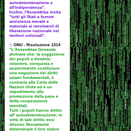
autodeter
minazione e
all'indipendenza".
Inoltre, l'Assemblea invita
"tutti gli Stati a fornire
assistenza morale e
materiale ai movimenti di
liberazione nazionale nei
territori coloniali".
:: ONU - Risoluzione 1514
"L'Assemblea Generale
dichiara che: la soggezione
dei popoli a dominio
straniero, conquista e
asservimento costituisce
una negazione dei diritti
umani fondamentali, è
contraria alla Carta delle
Nazioni Unite ed è un
impedimento alla
promozione della pace e
della cooperazione
mondiali.
Tutti i popoli hanno diritto
all' autodeter
minazione; in
virtù di tale diritto essi
devono liberamente
determinare il loro status