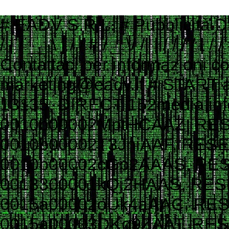
# EADV S.R.L. # Pubblicità Digitale e Programmatic Advertising # ___ ____ _ __ # ___ / | / __ \ | / / # / _ \/ /| | / / / / | / / # / __/ ___ |/ /_/ /| |/ / # \___/_/ |_/_____/ |___/ # # Contattaci per informazioni commerciali # Website: www.eadv.it # Email: marketing@eadv.it # START ads.txt - vocidallastrada.org - 2023-10-18 14:39:45 eadv.it, 13135, DIRECT 152media.info, 152M10, RESELLER 33across.com, 0010b00002MptHCAAZ, RESELLER, bbea06d9c4d2853c 33across.com, 0010b00002T3JniAAF, RESELLER, bbea06d9c4d2853c 33across.com, 0010b00002cGp2AAAS, RESELLER, bbea06d9c4d2853c 33across.com, 0013300001kQj2HAAS, RESELLER, bbea06d9c4d2853c 33across.com, 0015a00002oUk4aAAC, RESELLER, bbea06d9c4d2853c 33across.com, 0015a00003DKg9ZAAT, RESELLER, bbea06d9c4d2853c ad.plus, 352349, RESELLER adagio.io, 1294, RESELLER adcolony.com, 496220845654deec, RESELLER, 1ad675c9de6b5176 adform.com, 1226, RESELLER adform.com, 1819, RESELLER, 9f5210a2f0999e32 adform.com, 1889, RESELLER adform.com, 1943, RESELLER adform.com, 2110, RESELLER adform.com, 2112, RESELLER adform.com, 2437, RESELLER, 9f5210a2f0999e32 adform.com, 2464, RESELLER, 9f5210a2f0999e32 adform.com, 3027, RESELLER adform.com, 622, RESELLER adipolo.com, 617128b0fe110c0ddd7603b4, RESELLER admanmedia.com, 43, RESELLER admixer.net, b6d49994-83c5-4ff9-aa8a-c9eb99d1bc8c, RESELLER adsinteractive.hu, 258, RESELLER adswizz.com, consumable, RESELLER adswizz.com, entravision, RESELLER adswizz.com, targetspot, RESELLER adtech.com, 4687, RESELLER adtelligent.com, 537714, RESELLER advertising.com, 14832, RESELLER advertising.com, 21483, RESELLER advertising.com, 23089, RESELLER advertising.com, 28246, RESELLER advertising.com, 28305, RESELLER advertising.com, 28335, RESELLER, e1a5b5b6e3255540 advertising.com, 6814, RESELLER advertising.com, 7574, RESELLER adyoulike.com, 83d15ef72d387a1e60e5a1399a2b0c03, RESELLER adyoulike.com, b3e21aeb2e950aa59e5e8cc1b6dd6f8e, RESELLER, 4ad745ead2958bf7 adyoulike.com, b4bf4fdd9b0b915f746f6747ff432bde, RESELLER, 4ad745ead2958bf7 ampliffy.com, 5037, RESELLER amxrtb.com, 105199548, RESELLER aniview.com, 5e82edf1634339243920a8e5, RESELLER, 78b21b97965ec3f8 aniview.com, 5ef4bc022e79664d2b473869, RESELLER, 78b21b97965ec3f8 aol.com, 27093, RESELLER aol.com, 46658, RESELLER aol.com, 58905, RESELLER, e1a5b5b6e3255540 aolcloud.net, 4687, RESELLER appads.in, 107606, RESELLER appnexus.com, 10040, RESELLER, f5ab79cb980f11d1 appnexus.com, 10200, RESELLER, f5ab79cb980f11d1 appnexus.com, 10239, RESELLER, f5ab79cb980f11d1 appnexus.com, 10371, RESELLER, f5ab79cb980f11d1 appnexus.com, 11470, RESELLER appnexus.com, 11487, RESELLER, f5ab79cb980f11d1 appnexus.com, 11664, RESELLER, f5ab79cb980f11d1 appnexus.com, 11786, RESELLER, f5ab79cb980f11d1 appnexus.com, 11924, RESELLER, f5ab79cb980f11d1 appnexus.com, 12223, RESELLER, f5ab79cb980f11d1 appnexus.com, 12290, RESELLER, f5ab79cb980f11d1 appnexus.com, 12637, RESELLER, f5ab79cb980f11d1 appnexus.com, 13044, RESELLER, f5ab79cb980f11d1 appnexus.com, 13099, RESELLER, f5ab79cb980f11d1 appnexus.com, 13381, RESELLER, f5ab79cb980f11d1 appnexus.com, 1356, RESELLER, f5ab79cb980f11d1 appnexus.com, 1360, RESELLER, f5ab79cb980f11d1 appnexus.com, 13701, RESELLER, f5ab79cb980f11d1 appnexus.com, 14077, RESELLER appnexus.com, 14416, RESELLER, f5ab79cb980f11d1 appnexus.com, 1504, RESELLER, f5ab79cb980f11d1 appnexus.com, 1538503, RESELLER, f5ab79cb980f11d1 appnexus.com, 1550730, 