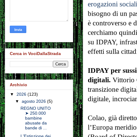
erogazioni sociali
bisogno di un pas
è controverso e 
cerchiamo quindi 
su IDPAY, infrast
effetti sulla citta
Cerca in VociDallaStrada
IDPAY per sussid
digitali.
Vittorio
Archivio
transizione digita
▼
2026
(123)
digitale, incroci
▼
agosto 2026
(5)
REGNO UNITO
➤ 250.000
Colao, già diret
bambine
abusate da
l’Europa meridion
bande di ...
(Board of Directo
L'Estinzione dei