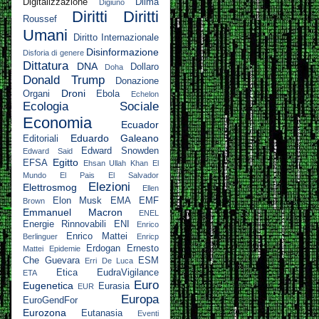
Digitalizzazione
Dilma
Digiuno
Diritti
Diritti
Roussef
Umani
Diritto Internazionale
Disinformazione
Disforia di genere
Dittatura
DNA
Dollaro
Doha
Donald Trump
Donazione
Droni
Organi
Ebola
Echelon
Ecologia Sociale
Economia
Ecuador
Eduardo Galeano
Editoriali
Edward Snowden
Edward Said
Egitto
EFSA
Ehsan Ullah Khan
El
Mundo
El Pais
El Salvador
Elezioni
Elettrosmog
Ellen
Elon Musk
EMA
EMF
Brown
Emmanuel Macron
ENEL
Energie Rinnovabili
ENI
Enrico
Enrico Mattei
Berlinguer
Enricp
Erdogan
Ernesto
Mattei
Epidemie
Che Guevara
ESM
Erri De Luca
Etica
EudraVigilance
ETA
Euro
Eugenetica
Eurasia
EUR
Europa
EuroGendFor
Eurozona
Eutanasia
Eventi