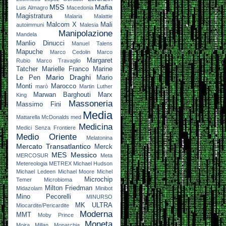
M5S
Mafia
Luis Almagro
Macedonia
Magistratura
Malaria
Malattie
Malcom X
Mali
autoimmuni
Malesia
Manipolazione
Mandela
Manlio Dinucci
Manuel Talens
Mapuche
Marco Cedolin
Marco
Margaret
Rubio
Marco Travaglio
Tatcher
Marielle Franco
Marine
Mario Draghi
Le Pen
Mario
Monti
Marocco
marò
Martin Luther
Marwan Barghouti
Marx
King
Massoneria
Massimo Fini
Media
Mattarella
McDonalds
med
Medicina
Medici Senza Frontiere
Medio Oriente
Melatonina
Mercato Transatlantico
Merck
MES
Messico
MERCOSUR
Meta
Metereologia
METREX
Michael Hudson
Michael Ledeen
Michael Moore
Michel
Microchip
Temer
Microbioma
Milton Friedman
Midazolam
Minibot
Mino Pecorelli
MINURSO
MK ULTRA
Miocardite/Pericardite
Moderna
MMT
Moby Prince
Moneta
Moira Millan
Monarchia