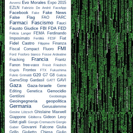
Evo Morales
Expo 2015
Avversi
EZLN
Fabrizio De André
FaceApp
Facebook
Fake News
Fake
False Flag
FAO
FARC
Farmaci
Fascismo
Fauci
Fausto Giudice
FBI
FDA
FED
FEMA
Ferdinando
Felicia Langer
Imposimato
Fiat
Fertilità
FESF
Fidel Castro
Finanza
Filippine
FMI
Fiscal Compact
Fluoro
Ford
Fosforo bianco
Fosse Ardeatine
Francia
Fracking
Frantz
Fanon
free-vaxx
Frexit
Friedrich
Frontex
Engels
FTX
Fukushima
G20
G7
G8
Fulvio Grimaldi
Galizia
GameStop
Gardasil
GAVI
GATT
Gaza
Gaza-Israele
Gene
Genocidio
Editing
Genetica
Gentiloni
Geobiologia
Geoingegneria
geopolitica
Germania
Gerusalemme
Ghislaine Maxwell
Gesine Lötzsch
Giappone
Gideon Levy
Gibilterra
Gilet gialli
Giorgio Cremaschi
Giorgio
Giovanni Falcone
Giulia
Gaber
Grillo
Giulietto Chiesa
Giulio