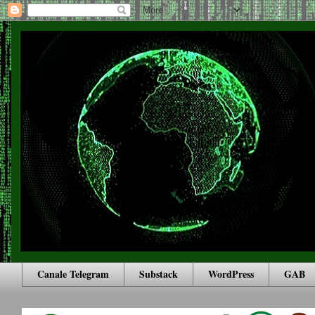
Canale Telegram
Substack
WordPress
GAB