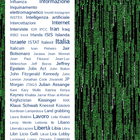
Informazione
Influenza
Inquinamento
elettromagnetico
Insetti
Instagram
Intelligenza artificiale
INSTEX
Internet
Intercettazioni
Iran
Interviste
Iraq
IOR
IPCC
ISIS
Islanda
Irlanda
IRBO
Irexit
Italia
Israele
ISTAT
Italexit
Jair
Italicum
Ivan Pinheiro
Bolsonaro
Jarawa
Jean Monnet
Jean Paul Fitoussi
Jean-Luc
Jeffrey
Mélenchon
Jeff Bezos
Epstein
Jobs Act
John Bolton
John Fitzgerald Kennedy
John
JP
Lennon
Jonathan Cook
Jovanotti
Julian Assange
Morgan
JTAGS
Kant
Kary Mullis
Katrina
Kenya
Keynes
Khalida Jarrar
Khan al Ahmar
Kissinger
Kirghizistan
KKK
Klaus Schwab
Knesset
Kosovo
Land grabbing
Kurdistan
Lampedusa
Lavoro
Laura Boldrini
Leila Khaled
Libano
Leroy Merlin
Lettonia
lib
Libertà
Libia
Liberalizzazioni
Libra
Libri
Licio Gelli
Lira
Lobby
Likud
Lorenzin
Lockheed
Lopez Obrador