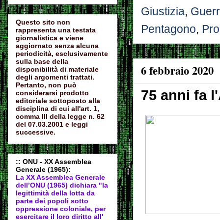
Giustizia
,
Guerr
Questo sito non
Pentagono
,
Pr
rappresenta una testata
giornalistica e viene
aggiornato senza alcuna
periodicità, esclusivamente
sulla base della
6 febbraio 2020
disponibilità di materiale
degli argomenti trattati.
Pertanto, non può
75 anni fa 
considerarsi prodotto
editoriale sottoposto alla
disciplina di cui all'art. 1,
comma III della legge n. 62
del 07.03.2001 e leggi
successive.
:: ONU - XX Assemblea
Generale (1965):
La XX Assemblea Generale
dell’ONU (1965) dichiara "la
legittimità della lotta da
parte dei popoli sotto
oppressione coloniale, per
esercitare il loro diritto all'