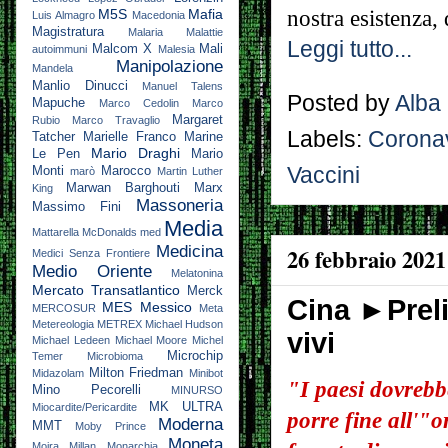
nostra esistenza, 
M5S
Mafia
Luis Almagro
Macedonia
Magistratura
Malaria
Malattie
Leggi tutto...
Malcom X
Mali
autoimmuni
Malesia
Manipolazione
Mandela
Manlio Dinucci
Manuel Talens
Posted by
Alba
Mapuche
Marco Cedolin
Marco
Margaret
Rubio
Marco Travaglio
Labels:
Corona
Tatcher
Marielle Franco
Marine
Mario Draghi
Le Pen
Mario
Vaccini
Monti
Marocco
marò
Martin Luther
Marwan Barghouti
Marx
King
Massoneria
Massimo Fini
Media
Mattarella
McDonalds
med
Medicina
26 febbraio 2021
Medici Senza Frontiere
Medio Oriente
Melatonina
Mercato Transatlantico
Merck
Cina ►Preli
MES
Messico
MERCOSUR
Meta
Metereologia
METREX
Michael Hudson
vivi
Michael Ledeen
Michael Moore
Michel
Microchip
Temer
Microbioma
Milton Friedman
Midazolam
Minibot
"I paesi dovrebb
Mino Pecorelli
MINURSO
MK ULTRA
Miocardite/Pericardite
porre fine all'"o
Moderna
MMT
Moby Prince
Moneta
Moira Millan
Monarchia