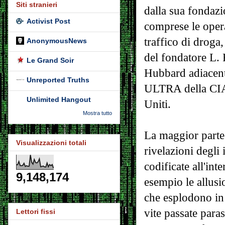
Siti stranieri
dalla sua fondazi
Activist Post
comprese le oper
traffico di droga,
AnonymousNews
del fondatore L.
Le Grand Soir
Hubbard adiacen
Unreported Truths
ULTRA della CIA e
Unlimited Hangout
Uniti.
Mostra tutto
La maggior parte 
Visualizzazioni totali
rivelazioni degli 
codificate all'in
9,148,174
esempio le allusi
che esplodono in 
vite passate para
Lettori fissi