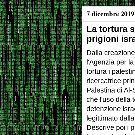
7 dicembre 2019
La tortura s
prigioni isr
Dalla creazione 
l'Agenzia per la
tortura i palest
ricercatrice prin
Palestina di Al
che l'uso della t
detenzione israe
legittimato dall
Descrive poi i 