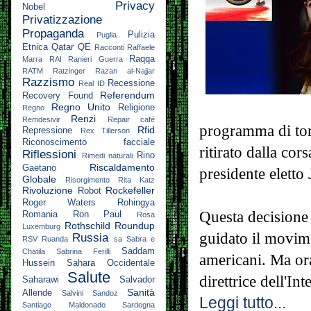
Privacy
Nobel
Privatizzazione
Propaganda
Pulizia
Puglia
Etnica
Qatar
QE
Racconti
Raffaele
Raqqa
Marra
RAI
Ranieri Guerra
RATM
Ratzinger
Razan al-Najjar
Razzismo
Recessione
Real ID
Referendum
Recovery Found
Regno Unito
Religione
Regno
Renzi
Remdesivir
Repair café
programma di tort
Rfid
Repressione
Rex Tillerson
Riconoscimento facciale
ritirato dalla cor
Riflessioni
Rino
Rimedi naturali
Riscaldamento
Gaetano
presidente eletto
Globale
Risorgimento
Rita Katz
Rivoluzione
Rockefeller
Robot
Roger Waters
Rohingya
Questa decisione 
Romania
Ron Paul
Rosa
Rothschild
Roundup
Luxemburg
guidato il movi
Russia
RSV
Ruanda
sa
Sabra e
Saddam
Chatila
Sabrina Ferilli
americani. Ma or
Hussein
Sahara Occidentale
Salute
direttrice dell'I
Saharawi
Salvador
Sanità
Allende
Salvini
Sandoz
Leggi tutto...
Santiago Maldonado
Sardegna