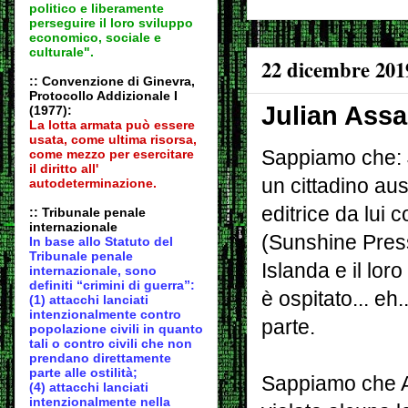
politico e liberamente
perseguire il loro sviluppo
economico, sociale e
culturale".
22 dicembre 201
:: Convenzione di Ginevra,
Protocollo Addizionale I
Julian Ass
(1977):
La lotta armata può essere
usata, come ultima risorsa,
Sappiamo che: 
come mezzo per esercitare
il diritto all'
un cittadino aus
autodeter
minazione.
editrice da lui 
:: Tribunale penale
internazionale
(Sunshine Pres
In base allo Statuto del
Tribunale penale
Islanda e il loro
internazionale, sono
definiti “crimini di guerra”:
è ospitato... eh
(1) attacchi lanciati
intenzionalmente contro
parte.
popolazione civili in quanto
tali o contro civili che non
prendano direttamente
parte alle ostilità;
Sappiamo che 
(4) attacchi lanciati
intenzionalmente nella