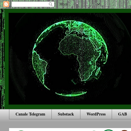
Canale Telegram
Substack
WordPress
GAB