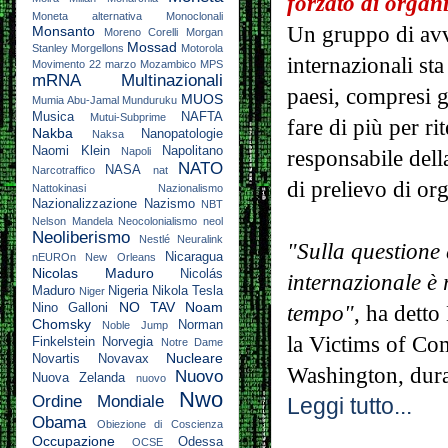
forzato di organ
Moneta alternativa
Monoclonali
Un gruppo di avv
Monsanto
Moreno Corelli
Morgan
Mossad
Stanley
Morgellons
Motorola
internazionali st
Movimento 22 marzo
Mozambico
MPS
mRNA
Multinazionali
paesi, compresi gl
MUOS
Mumia Abu-Jamal
Munduruku
Musica
NAFTA
Mutui-Subprime
fare di più per ri
Nakba
Nanopatologie
Naksa
Naomi Klein
Napolitano
Napoli
responsabile della
NATO
NASA
Narcotraffico
nat
di prelievo di org
Nattokinasi
Nazionalismo
Nazionalizzazione
Nazismo
NBT
Nelson Mandela
Neocolonialismo
neol
Neoliberismo
Nestlé
Neuralink
"Sulla questione
Nicaragua
nEUROn
New Orleans
Nicolas Maduro
Nicolás
internazionale è 
Maduro
Nigeria
Nikola Tesla
Niger
NO TAV
Noam
tempo"
, ha detto
Nino Galloni
Chomsky
Norman
Noble Jump
la Victims of C
Finkelstein
Norvegia
Notre Dame
Nucleare
Novartis
Novavax
Washington, dura
Nuovo
Nuova Zelanda
nuovo
Nwo
Ordine Mondiale
Leggi tutto...
Obama
Obiezione di Coscienza
Occupazione
Odessa
OCSE