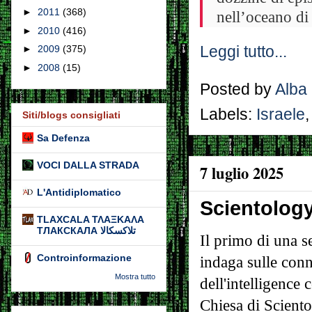
►
2011
(368)
nell’oceano di 
►
2010
(416)
Leggi tutto...
►
2009
(375)
►
2008
(15)
Posted by
Alba
Labels:
Israele
Siti/blogs consigliati
Sa Defenza
VOCI DALLA STRADA
7 luglio 2025
L'Antidiplomatico
Scientolog
TLAXCALA ΤΛΑΞΚΑΛΑ
ТЛАКСКАЛА تلاكسكالا
Il primo di una s
Controinformazione
indaga sulle conn
Mostra tutto
dell'intelligence 
Chiesa di Sciento