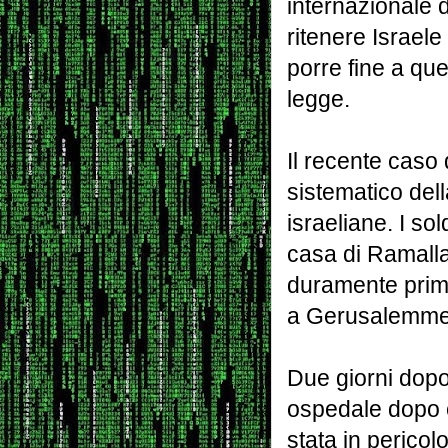
internazionale
ritenere Israel
porre fine a que
legge.
Il recente caso
sistematico dell
israeliane. I so
casa di Ramalla
duramente prima
a Gerusalemme p
Due giorni dopo
ospedale dopo e
stata in pericol