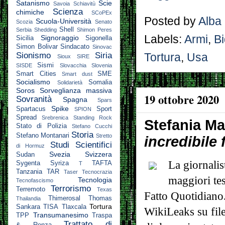
Satanismo
Scie
Savoia
Schiavitù
Scienza
chimiche
SCoPEx
Posted by
Alba
Scuola-Università
Scozia
Senato
Shell
Serbia
Shedding
Shimon Peres
Labels:
Armi
,
B
Signoraggio
Sicilia
Sigonella
Simon Bolivar
Sindacato
Sinovac
Sionismo
Siria
Tortura
,
Usa
Sioux
SIRE
Sismi
SISDE
Slovacchia
Slovenia
Smart Cities
SME
Smart dust
Socialismo
Somalia
Solidarietà
Soros
Sorveglianza massiva
19 ottobre 2020
Sovranità
Spagna
Spars
Spike
Spartacus
Sport
SPION
Spread
Srebrenica
Standing Rock
Stefania Ma
Stato di Polizia
Stefano Cucchi
Storia
Stefano Montanari
Stretto
incredibile
Studi Scientifici
di Hormuz
Svezia
Svizzera
Sudan
La giornalis
Sygenta
Syriza
TAFTA
T
Tanzania
TAR
Taser
Tecnocrazia
maggiori tes
Tecnologia
Tecnofascismo
Terrorismo
Terremoto
Texas
Fatto Quotidiano.
Thimerosal
Thomas
Thailandia
Tortura
Sankara
TISA
Tlaxcala
WikiLeaks su file
Transumanesimo
TPP
Traspa
Trattato di