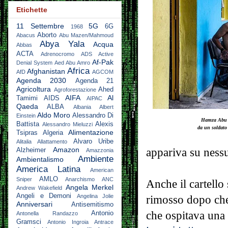
Etichette
11 Settembre
5G
6G
1968
Aborto
Abacus
Abu Mazen/Mahmoud
Abya Yala
Acqua
Abbas
ACTA
Adrenocromo
ADS Active
Af-Pak
Denial System
Aed Abu Amro
Africa
Afghanistan
AfD
AGCOM
Agenda 2030
Agenda 21
Agricoltura
Ahed
Agroforestazione
AIFA
Al
Tamimi
AIDS
AIPAC
Qaeda
ALBA
Albania
Albert
Aldo Moro
Alessandro Di
Einstein
Hamza Abu H
Battista
Alexis
Alessandro Mieluzzi
da un soldato
Alimentazione
Tsipras
Algeria
Alvaro Uribe
Alitalia
Allattamento
Amazon
appariva su ness
Alzheimer
Amazzonia
Ambiente
Ambientalismo
America Latina
American
AMLO
Sniper
Anarchismo
ANC
Anche il cartello 
Angela Merkel
Andrew Wakefield
Angeli e Demoni
Angelina Jolie
rimosso dopo che
Anniversari
Antisemitismo
che ospitava una 
Antonio
Antonella Randazzo
Gramsci
Antonio Ingroia
Antrace