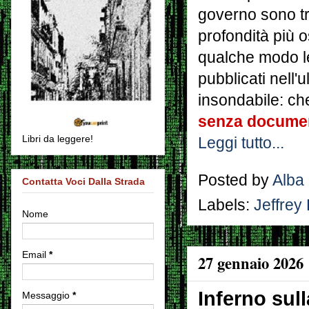
governo sono tra
profondità più o
qualche modo le
pubblicati nell'
insondabile: c
senza document
Libri da leggere!
Leggi tutto...
Posted by
Alba
Contatta Voci Dalla Strada
Labels:
Jeffrey
Nome
Email
*
27 gennaio 2026
Inferno sull
Messaggio
*