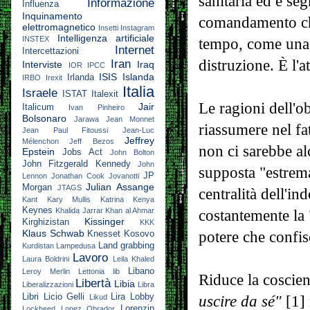
sanitaria ed è se
Informazione
Influenza
Inquinamento
comandamento che
elettromagnetico
Insetti
Instagram
Intelligenza artificiale
INSTEX
tempo, come una 
Internet
Intercettazioni
distruzione. È l'at
Iran
Interviste
Iraq
IOR
IPCC
ISIS
Islanda
Irlanda
IRBO
Irexit
Italia
Israele
ISTAT
Italexit
Le ragioni dell'o
Jair
Italicum
Ivan Pinheiro
Bolsonaro
Jarawa
Jean Monnet
riassumere nel fa
Jean Paul Fitoussi
Jean-Luc
Jeffrey
Mélenchon
Jeff Bezos
non ci sarebbe a
Epstein
Jobs Act
John Bolton
John Fitzgerald Kennedy
John
supposta "estrema
JP
Lennon
Jonathan Cook
Jovanotti
Julian Assange
Morgan
JTAGS
centralità dell'i
Kant
Kary Mullis
Katrina
Kenya
Keynes
Khalida Jarrar
Khan al Ahmar
costantemente la
Kissinger
Kirghizistan
KKK
Klaus Schwab
potere che confisc
Knesset
Kosovo
Land grabbing
Kurdistan
Lampedusa
Lavoro
Laura Boldrini
Leila Khaled
Libano
Leroy Merlin
Lettonia
lib
Riduce la coscien
Libertà
Libia
Liberalizzazioni
Libra
Libri
Licio Gelli
Lira
Lobby
uscire da sé"
[1] 
Likud
Lorenzin
Lockheed
Lopez Obrador