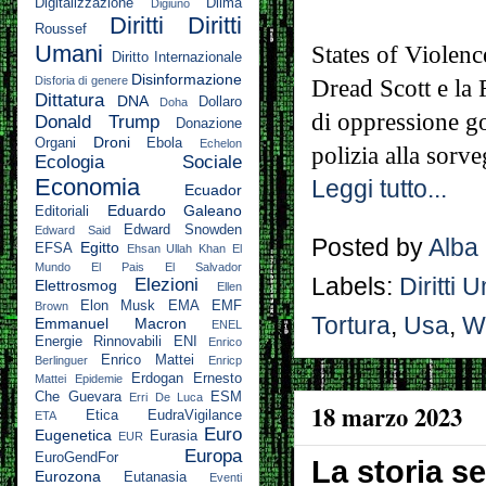
Digitalizzazione
Dilma
Digiuno
Diritti
Diritti
Roussef
Umani
States of Violenc
Diritto Internazionale
Disinformazione
Disforia di genere
Dread Scott e la 
Dittatura
DNA
Dollaro
Doha
di oppressione gov
Donald Trump
Donazione
Droni
Organi
Ebola
Echelon
polizia alla sorve
Ecologia Sociale
Economia
Leggi tutto...
Ecuador
Eduardo Galeano
Editoriali
Edward Snowden
Edward Said
Posted by
Alba
Egitto
EFSA
Ehsan Ullah Khan
El
Mundo
El Pais
El Salvador
Labels:
Diritti 
Elezioni
Elettrosmog
Ellen
Elon Musk
EMA
EMF
Brown
Tortura
,
Usa
,
Wi
Emmanuel Macron
ENEL
Energie Rinnovabili
ENI
Enrico
Enrico Mattei
Berlinguer
Enricp
Erdogan
Ernesto
Mattei
Epidemie
Che Guevara
ESM
Erri De Luca
18 marzo 2023
Etica
EudraVigilance
ETA
Euro
Eugenetica
Eurasia
EUR
Europa
EuroGendFor
La storia se
Eurozona
Eutanasia
Eventi