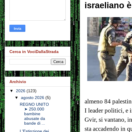
israeliano è
Cerca in VociDallaStrada
Archivio
▼
2026
(123)
▼
agosto 2026
(5)
almeno 84 palestine
REGNO UNITO
➤ 250.000
I leader politici, e
bambine
Gvir, si vantano, i
abusate da
bande di ...
sta accadendo in q
L'Estinzione dei