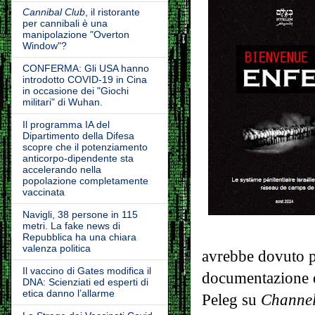
Cannibal Club
, il ristorante
per cannibali è una
manipolazione "Overton
Window"?
CONFERMA: Gli USA hanno
introdotto COVID-19 in Cina
in occasione dei "Giochi
militari" di Wuhan.
Il programma IA del
Dipartimento della Difesa
scopre che il potenziamento
anticorpo-dipendente sta
accelerando nella
popolazione completamente
vaccinata
Navigli, 38 persone in 115
metri. La fake news di
Repubblica ha una chiara
valenza politica
avrebbe dovuto p
Il vaccino di Gates modifica il
documentazione d
DNA: Scienziati ed esperti di
etica danno l’allarme
Peleg su
Channel