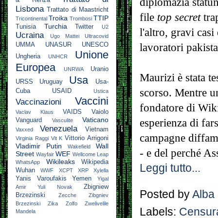
diplomazia statu
& Renza
Lisbona
Trattato di Maastricht
file
top secret
tra
Troika
TTIP
Tricontinental
Trombosi
Turchia
Tunisia
Twitter
U2
l'altro, gravi cas
Ucraina
Ugo Mattei
Ultracovid
lavoratori pakista
UMMA
UNASUR
UNESCO
Unione
Ungheria
UNHCR
Europea
Uranio
UNRWA
Maurizi è stata t
Usa
URSS
Uruguay
Usa-
scorso. Mentre un
Cuba
USAID
Ustica
Vaccini
Vaccinazioni
fondatore di Wiki
VAIDS
Vaiolo
Vaclav Klaus
Vaticano
esperienza di far
Vanguard
Vasculite
Venezuela
Vietnam
Vaxxed
campagne diffama
Vittorio Arrigoni
Virginia Raggi
Vit K
Vladimir Putin
Wall
Wakefield
- e del perché A
Street
WEF
Wayfair
Wellcome Leap
Wikileaks
Wikipedia
WhatsApp
Leggi tutto...
Wuhan
WWF
XCPT
XRP
Xylella
Yanis Varoufakis
Yemen
Yigal
Zbigniew
Amir
Yuli Novak
Posted by
Alba
Brzezinski
Zecche
Zibgniev
Brzezinski
Zika
Zolfo
Zwelivelile
Labels:
Censur
Mandela