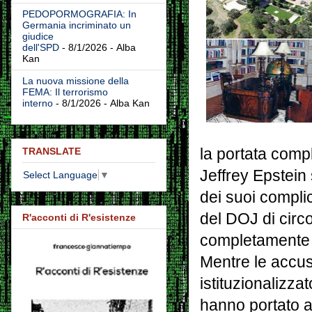
PEDOPORMOGRAFIA: In
Germania incriminato un
giudice
dell'SPD
- 8/1/2026
- Alba
Kan
La nuova missione della
FEMA: Il terrorismo
interno
- 8/1/2026
- Alba Kan
TRANSLATE
la portata compl
Jeffrey Epstein
Select Language
▼
dei suoi complic
del DOJ di circ
R'acconti di R'esistenze
completamente l
Mentre le accuse
istituzionalizzat
hanno portato al