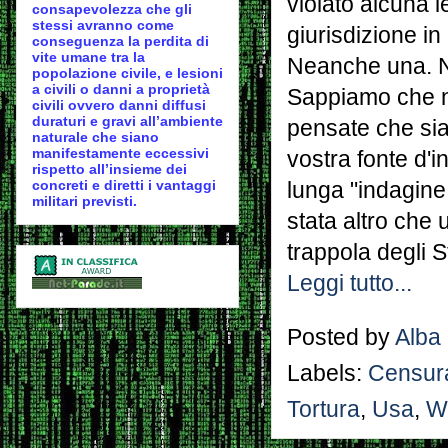
violato alcuna 
consapevolezza che gli
stessi avranno come
giurisdizione in 
conseguenza la perdita di
vite umane tra la
Neanche una. No
popolazione civile, e lesioni
a civili o danni a proprietà
Sappiamo che no
civili ovvero danni diffusi
duraturi e gravi all’ambiente
pensate che sia
naturale che siano
manifestamente eccessivi
vostra fonte d'
rispetto all’insieme dei
concreti e diretti i vantaggi
lunga "indagine
militari previsti.
stata altro che
trappola degli St
Leggi tutto...
Posted by
Alba
Labels:
Censur
Tortura
,
Usa
,
Wi