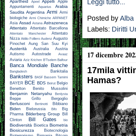
Leggi tutto...
Apartheid
Appelli
Apple
Apeel
Arabia
Appuntamenti
Aquarius
Armi
Saudita
Argentina
Armi
Posted by
Alba
biologiche
Armi Chimiche
ARPANET
Assad
Astrazeneca
Asia
Astana
Labels:
Diritti 
Attentato
Attentato Barcellona
Attentato
Attentato Manchester
Nizza
Augusto
Attilio Folliero
Audenz
Pinochet
Aung San Suu Kyi
Austerità
Australia
Austria
17 dicembre 202
Autismo
Autostrade
Avaaz
Aviaria
Aziz Krichen
B’Tselem
Balfour
Banca Mondiale
Banche
17mila vitt
Bankitalia
Bangladesh
Banksters
Hamas?
BASF
Bassem Tamimi
BCE
BDS
BAYER
Belgio
Beirut
Benetton
Benito Mussolini
Benjamin Netanyahu
Benlysta
Beppe Grillo
Bergoglio
Berlusconi
Bibbiano
Bertinotti
Biden
Bielorussia
Big
Bifo
Bilderberg Group
Pharma
Bill
Bill Gates
Clinton
bio
Biodiversità
Biometria
Bioetica
Biosicurezza
Biotecnologia
Bioterrorismo
Birmania
Bitcoin