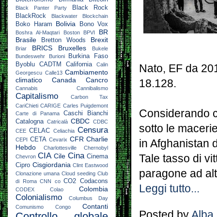
Black Rock
Black Panter Party
BlackRock
Blackwater
Blockchain
Bolivia
Boko Haram
Bono Vox
BR
Boshra Al-Maqtari
Boston
BPVI
Brasile
Brexit
Bretton Woods
BRICS
Bruxelles
Briar
Bukele
Burkina Faso
Bundeswehr
Burioni
Byoblu
CADTM
California
Calin
Nato, EF da 201
Cambiamento
Georgescu
Calle13
climatico
Canada
Cancro
18.128.
Cannabis
Cannibalismo
Capitalismo
Carbon Tax
CariChieti
CARIGE
Carles Puigdemont
Considerando c
Caschi Bianchi
Carte di Panama
CBDC
Catalogna
Catricalà
CDBC
sotto le maceri
Censura
CELAC
CEE
Celiachia
CFR
Charlie
CETA
CEPI
Cevarix
in Afghanistan 
Hebdo
Charlottesville
Chernobyl
CIA
Cina
Cile
Tale tasso di v
Cinema
Chevron
Cisgiordania
Cipro
Clint Eastwood
paragone ad altr
Clonazione umana
Cloud seeding
Club
CO2
Codacons
di Roma
CNN
co
Leggi tutto...
Colombia
CODEX
Colao
Colonialismo
Columbus Day
Contanti
Comunismo
Congo
Posted by
Alba
Controllo globale