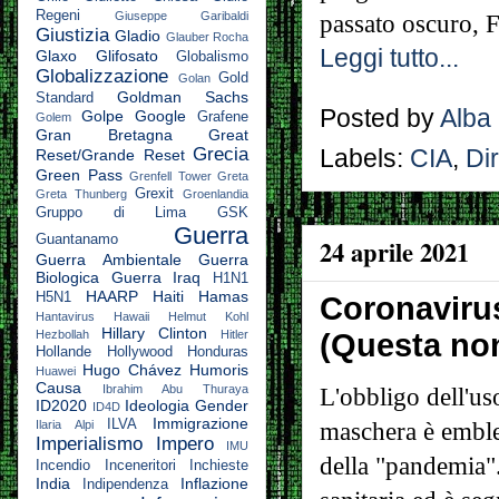
Regeni
Giuseppe Garibaldi
passato oscuro, F
Giustizia
Gladio
Glauber Rocha
Leggi tutto...
Glaxo
Glifosato
Globalismo
Globalizzazione
Gold
Golan
Goldman Sachs
Standard
Posted by
Alba
Golpe
Google
Grafene
Golem
Gran Bretagna
Great
Grecia
Labels:
CIA
,
Dir
Reset/Grande Reset
Green Pass
Grenfell Tower
Greta
Grexit
Greta Thunberg
Groenlandia
Gruppo di Lima
GSK
Guerra
Guantanamo
24 aprile 2021
Guerra Ambientale
Guerra
Biologica
Guerra Iraq
H1N1
HAARP
Haiti
Hamas
H5N1
Coronaviru
Hantavirus
Hawaii
Helmut Kohl
Hillary Clinton
(Questa no
Hezbollah
Hitler
Hollande
Hollywood
Honduras
Hugo Chávez
Humoris
Huawei
Causa
Ibrahim Abu Thuraya
L'obbligo dell'us
ID2020
Ideologia Gender
ID4D
Immigrazione
ILVA
maschera è emble
Ilaria Alpi
Imperialismo
Impero
IMU
della "pandemia"
Incendio
Inceneritori
Inchieste
India
Inflazione
Indipendenza