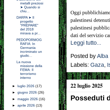
metalli preziosi
➤ Quando si
chiu...
Oggi pubblichiam
DARPA ➤ Il
palestinesi detenut
progetto
"PREPARE"
palestinesi pubblic
del 2018
mirava a pr...
dati del servizio ca
PEDOPORMOG
Leggi tutto...
RAFIA: In
Germania
incriminato un
Posted by
Alba
giudic...
La nuova
Labels:
Gaza
,
I
missione della
FEMA: Il
terrorismo
interno
22 luglio 2025
►
luglio 2026
(17)
►
giugno 2026
(26)
Posseduti d
►
maggio 2026
(16)
►
aprile 2026
(13)