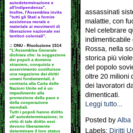
autodeter
minazione e
all'indipendenza".
assassinati sis
Inoltre, l'Assemblea invita
"tutti gli Stati a fornire
malattie, con fuc
assistenza morale e
materiale ai movimenti di
Nel celebrare qu
liberazione nazionale nei
territori coloniali".
indimenticabile
:: ONU - Risoluzione 1514
Rossa, nella sco
"L'Assemblea Generale
dichiara che: la soggezione
storica più viole
dei popoli a dominio
straniero, conquista e
del popolo sovi
asservimento costituisce
una negazione dei diritti
oltre 20 milioni
umani fondamentali, è
contraria alla Carta delle
dei lavoratori d
Nazioni Unite ed è un
impedimento alla
dimenticati.
promozione della pace e
della cooperazione
Leggi tutto...
mondiali.
Tutti i popoli hanno diritto
all' autodeter
minazione; in
Posted by
Alba
virtù di tale diritto essi
devono liberamente
Labels:
Diritti 
determinare il loro status