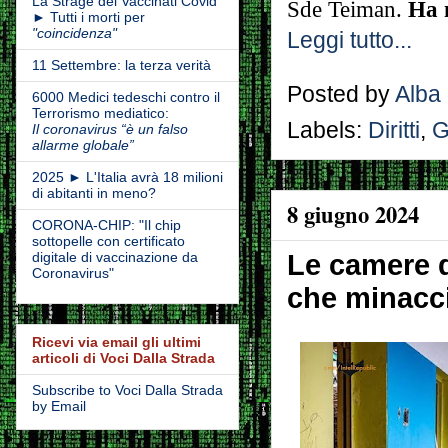
La Strage dei Vaccinati Covid
Sde Teiman.
Ha m
► Tutti i morti per
"coincidenza"
Leggi tutto...
11 Settembre: la terza verità
Posted by
Alba
6000 Medici tedeschi contro il
Terrorismo mediatico:
Labels:
Diritti
,
G
Il coronavirus “è un falso
allarme globale”
2025 ► L'Italia avrà 18 milioni
di abitanti in meno?
8 giugno 2024
CORONA-CHIP: "Il chip
sottopelle con certificato
Le camere d
digitale di vaccinazione da
Coronavirus"
che minaccia
Ricevi via email gli ultimi
articoli di Voci Dalla Strada
Subscribe to Voci Dalla Strada
by Email