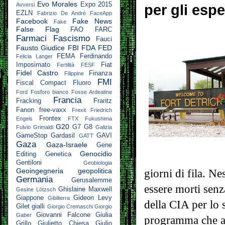
Evo Morales
Expo 2015
Avversi
per gli esp
EZLN
Fabrizio De André
FaceApp
Facebook
Fake News
Fake
False Flag
FAO
FARC
Farmaci
Fascismo
Fauci
Fausto Giudice
FBI
FDA
FED
FEMA
Ferdinando
Felicia Langer
Imposimato
Fiat
Fertilità
FESF
Fidel Castro
Finanza
Filippine
FMI
Fiscal Compact
Fluoro
Ford
Fosforo bianco
Fosse Ardeatine
Francia
Fracking
Frantz
Fanon
free-vaxx
Frexit
Friedrich
Frontex
Engels
FTX
Fukushima
G20
G7
G8
Fulvio Grimaldi
Galizia
GameStop
Gardasil
GAVI
GATT
Gaza
Gaza-Israele
Gene
Genocidio
Editing
Genetica
Gentiloni
Geobiologia
Geoingegneria
geopolitica
giorni di fila. N
Germania
Gerusalemme
essere morti sen
Ghislaine Maxwell
Gesine Lötzsch
Giappone
Gideon Levy
Gibilterra
della CIA per lo 
Gilet gialli
Giorgio Cremaschi
Giorgio
Giovanni Falcone
Giulia
Gaber
programma che av
Grillo
Giulietto Chiesa
Giulio