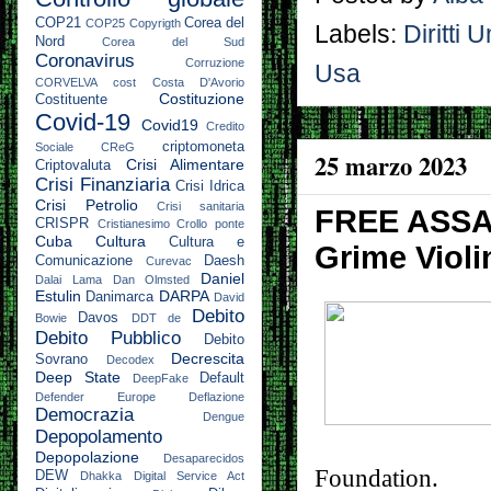
COP21
Corea del
COP25
Copyrigth
Labels:
Diritti 
Nord
Corea del Sud
Coronavirus
Corruzione
Usa
CORVELVA
cost
Costa D'Avorio
Costituzione
Costituente
Covid-19
Covid19
Credito
criptomoneta
Sociale
CReG
25 marzo 2023
Crisi Alimentare
Criptovaluta
Crisi Finanziaria
Crisi Idrica
Crisi Petrolio
Crisi sanitaria
FREE ASSAN
CRISPR
Cristianesimo
Crollo ponte
Cuba
Cultura
Cultura e
Grime Violi
Comunicazione
Daesh
Curevac
Daniel
Dalai Lama
Dan Olmsted
Estulin
DARPA
Danimarca
David
Debito
Davos
Bowie
DDT
de
Debito Pubblico
Debito
Decrescita
Sovrano
Decodex
Deep State
Default
DeepFake
Defender Europe
Deflazione
Democrazia
Dengue
Depopolamento
Depopolazione
Desaparecidos
Foundation.
DEW
Dhakka
Digital Service Act