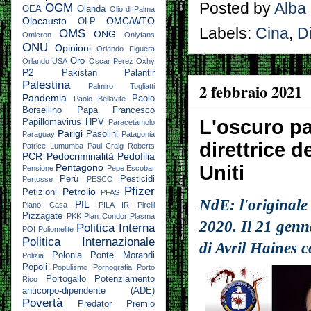
Posted by
Alba
OGM
OEA
Olanda
Olio di Palma
Olocausto
OMC/WTO
OLP
Labels:
Cina
,
Di
OMS
ONG
Omicron
Onlyfans
ONU
Opinioni
Orlando Figuera
Oro
Orlando USA
Oscar Perez
Oxhy
P2
Pakistan
Palantir
Palestina
2 febbraio 2021
Palmiro Togliatti
Pandemia
Paolo
Paolo Bellavite
Borsellino
Papa Francesco
L'oscuro pa
Papillomavirus HPV
Paracetamolo
Parigi
Pasolini
Paraguay
Patagonia
direttrice d
Patrice Lumumba
Paul Craig Roberts
PCR
Pedocriminalità
Pedofilia
Uniti
Pentagono
Pensione
Pepe Escobar
Perù
Pesticidi
Pertosse
PESCO
Pfizer
Petrolio
Petizioni
PFAS
NdE: l'originale 
PIL
Piano Casa
PILA IR
Pirelli
Pizzagate
PKK
Plan Condor
Plasma
2020. Il 21 genn
Politica Interna
POI
Poliomelite
Politica Internazionale
di Avril Haines c
Polonia
Ponte Morandi
Polizia
Popoli
Populismo
Pornografia
Porto
Portogallo
Potenziamento
Rico
anticorpo-dipendente (ADE)
Povertà
Predator
Premio