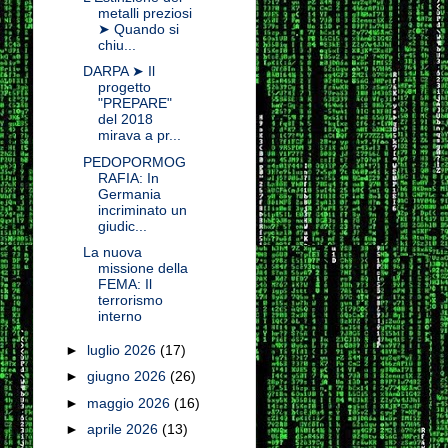
metalli preziosi
➤ Quando si
chiu...
DARPA ➤ Il
progetto
"PREPARE"
del 2018
mirava a pr...
PEDOPORMOG
RAFIA: In
Germania
incriminato un
giudic...
La nuova
missione della
FEMA: Il
terrorismo
interno
►
luglio 2026
(17)
►
giugno 2026
(26)
►
maggio 2026
(16)
►
aprile 2026
(13)