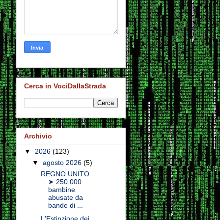
Cerca in VociDallaStrada
Archivio
▼
2026
(123)
▼
agosto 2026
(5)
REGNO UNITO
➤ 250.000
bambine
abusate da
bande di ...
L'Estinzione dei