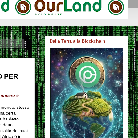
Dalla Terra alla Blockchain
O PER
 numero è
l mondo, stesso
una certa
a ha detto
a detto
tialità dei suoi
l’Africa è in