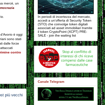
sua mercè, un
mocrazia
io.
In periodi di incertezza del mercato,
accedi a un'offerta di Security Token
(STO) che coinvolge token digitali
associati ad asset immobiliari tramite
il token CryptoPoint (XCPT) PRE-
d’Avorio è oggi
SALE - join the waiting list
riani sono stati
ti dalle forze
attaccati
crimine contro
Canale Telegram
st più vecchi