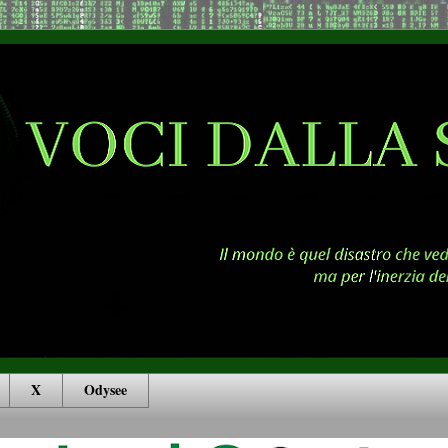
X
Odysee