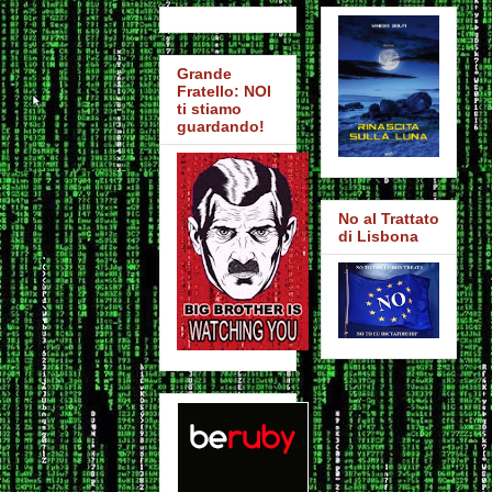
Grande
Fratello: NOI
ti stiamo
guardando!
No al Trattato
di Lisbona