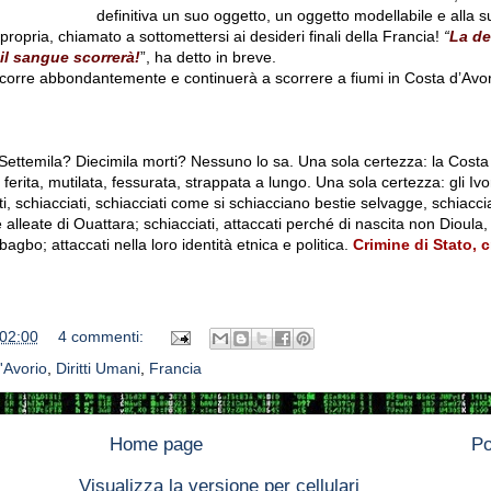
definitiva un suo oggetto, un oggetto modellabile e alla 
ropria, chiamato a sottomettersi ai desideri finali della Francia!
“
La de
il sangue scorrerà!
”, ha detto in breve.
scorre abbondantemente e continuerà a scorrere a fiumi in Costa d’Avor
ettemila? Diecimila morti? Nessuno lo sa. Una sola certezza: la Costa 
ferita, mutilata, fessurata, strappata a lungo. Una sola certezza: gli Ivo
ati, schiacciati, schiacciati come si schiacciano bestie selvagge, schiaccia
 alleate di Ouattara; schiacciati, attaccati perché di nascita non Dioula, 
agbo; attaccati nella loro identità etnica e politica.
Crimine di Stato, 
02:00
4 commenti:
'Avorio
,
Diritti Umani
,
Francia
Home page
Po
Visualizza la versione per cellulari