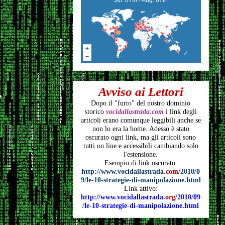
Avviso ai Lettori
Dopo il "furto" del nostro dominio
storico
vocidallastrada.com
i link degli
articoli
erano comunque leggibili anche se
non lo era la home. Adesso è stato
oscurato ogni link, ma gli articoli
sono
tutti on line e accessibili cambiando solo
l'estensione.
Esempio di link oscurato:
http://www.vocidallastrada.
com
/2010/0
9/le-10-strategie-di-manipolazione.html
Link attivo:
http://www.vocidallastrada.
org
/2010/09
/le-10-strategie-di-manipolazione.html