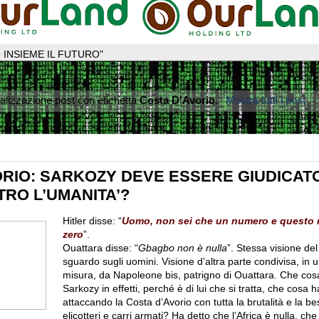
 INSIEME IL FUTURO"
alizzazione post con etichetta
Costa D'Avorio
.
Mostra tutti i post
ORIO: SARKOZY DEVE ESSERE GIUDICAT
TRO L’UMANITA’?
Hitler disse: “
Uomo, non sei che un numero e questo
zero
”.
Ouattara disse: “
Gbagbo non è nulla
”. Stessa visione de
sguardo sugli uomini. Visione d’altra parte condivisa, in 
misura, da Napoleone bis, patrigno di Ouattara. Che cos
Sarkozy in effetti, perché è di lui che si tratta, che cosa h
attaccando la Costa d’Avorio con tutta la brutalità e la bes
elicotteri e carri armati? Ha detto che l’Africa è nulla, che 