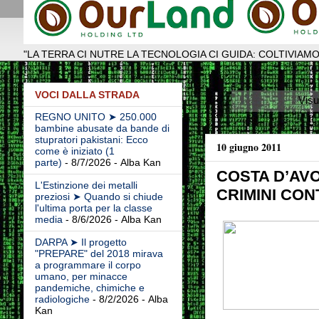
"LA TERRA CI NUTRE LA TECNOLOGIA CI GUIDA: COLTIVIAMO
VOCI DALLA STRADA
Visu
REGNO UNITO ➤ 250.000
bambine abusate da bande di
stupratori pakistani: Ecco
10 giugno 2011
come è iniziato (1
parte)
- 8/7/2026
- Alba Kan
COSTA D’AV
L'Estinzione dei metalli
CRIMINI CON
preziosi ➤ Quando si chiude
l'ultima porta per la classe
media
- 8/6/2026
- Alba Kan
DARPA ➤ Il progetto
"PREPARE" del 2018 mirava
a programmare il corpo
umano, per minacce
pandemiche, chimiche e
radiologiche
- 8/2/2026
- Alba
Kan