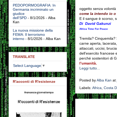
PEDOPORMOGRAFIA: In
oggetto senza volontà p
Germania incriminato un
come la intendo io o 
giudice
dell'SPD
- 8/1/2026
- Alba
E il sangue è scorso, 
Kan
Di David Gakunzi
Africa Time For Peace
La nuova missione della
FEMA: Il terrorismo
Tremila? Cinquemila? S
interno
- 8/1/2026
- Alba Kan
carne aperta, lacerata, 
attaccati, uccisi, bruci
dell’esercito francese e
TRANSLATE
perché sostenitori di Gb
l’umanità.
Select Language
▼
Leggi tutto...
Posted by
Alba Kan
at
R'acconti di R'esistenze
Labels:
Africa
,
Costa D