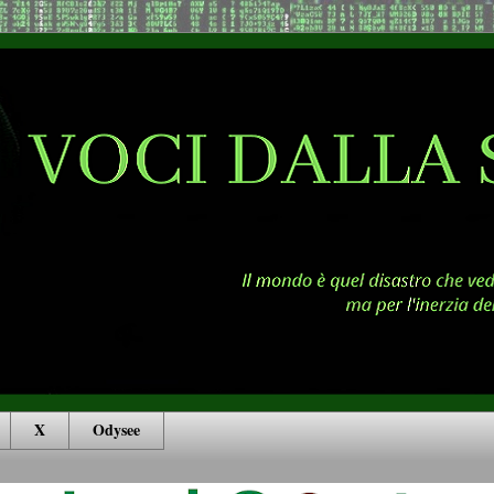
X
Odysee