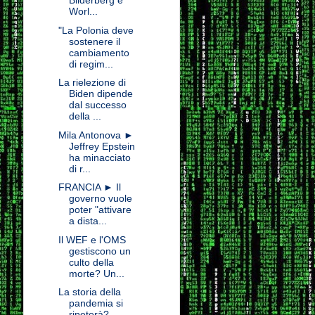
Bilderberg e
Worl...
"La Polonia deve
sostenere il
cambiamento
di regim...
La rielezione di
Biden dipende
dal successo
della ...
Mila Antonova ►
Jeffrey Epstein
ha minacciato
di r...
FRANCIA ► Il
governo vuole
poter "attivare
a dista...
Il WEF e l'OMS
gestiscono un
culto della
morte? Un...
La storia della
pandemia si
ripeterà?