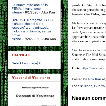
La nuova missione della
parole. Gli Stati Uniti ha
FEMA: Il terrorismo
che stanno portando un gr
interno
- 8/1/2026
- Alba Kan
lamenterà Joe Biden, "ma
DARPA ➤ Il progetto 'ECHO'
Ma la storia non finisce 
dichiara che sei stato
'esposto' a una minaccia
Le forze armate ucraine s
biologica o chimica, senza
coda. Quasi certamente ci
prove
approverebbe una simile 
fisiche
- 7/24/2026
- Alba Kan
attaccare un impianto nuc
Ciò che è certo è che tutt
Sanders e The Mod Squad -
TRANSLATE
matti di destra sono respo
Select Language
▼
Fonte:
https://www.norma
R'acconti di R'esistenze
Posted by
Alba Kan
at
Labels:
Biden
,
Guerra
Nessun comm