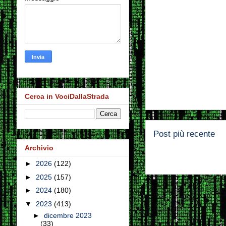
Cerca in VociDallaStrada
Post più recente
Archivio
►
2026
(122)
►
2025
(157)
►
2024
(180)
▼
2023
(413)
►
dicembre 2023
(33)