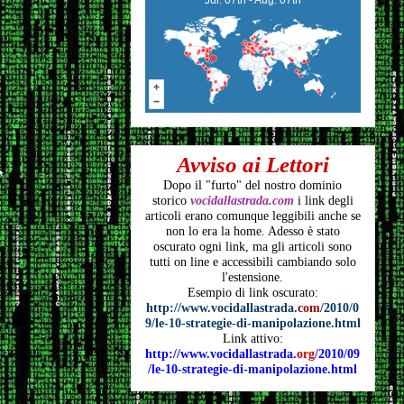
Avviso ai Lettori
Dopo il "furto" del nostro dominio
storico
vocidallastrada.com
i link degli
articoli
erano comunque leggibili anche se
non lo era la home. Adesso è stato
oscurato ogni link, ma gli articoli
sono
tutti on line e accessibili cambiando solo
l'estensione.
Esempio di link oscurato:
http://www.vocidallastrada.
com
/2010/0
9/le-10-strategie-di-manipolazione.html
Link attivo:
http://www.vocidallastrada.
org
/2010/09
/le-10-strategie-di-manipolazione.html