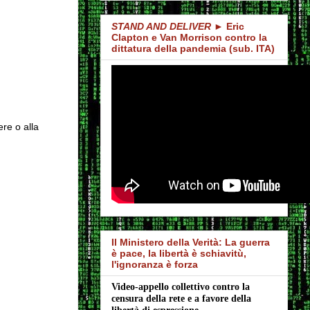
STAND AND DELIVER
► Eric
Clapton e Van Morrison contro la
dittatura della pandemia (sub. ITA)
ere o alla
Il Ministero della Verità: La guerra
è pace, la libertà è schiavitù,
l'ignoranza è forza
Video-appello collettivo contro la 
censura della rete e a favore della 