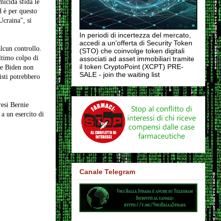
micida sfida le
d è per questo
Ucraina", si
In periodi di incertezza del mercato,
accedi a un'offerta di Security Token
lcun controllo.
(STO) che coinvolge token digitali
ltimo colpo di
associati ad asset immobiliari tramite
il token CryptoPoint (XCPT) PRE-
one Biden non
SALE - join the waiting list
sti potrebbero
resi Bernie
a un esercito di
Canale Telegram