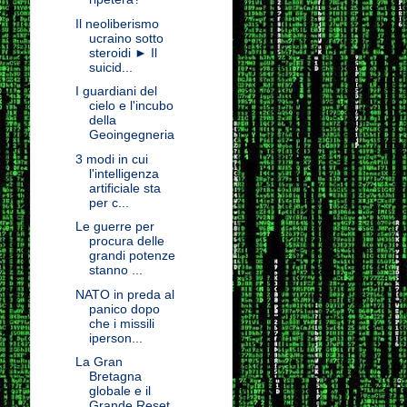
Il neoliberismo
ucraino sotto
steroidi ► Il
suicid...
I guardiani del
cielo e l'incubo
della
Geoingegneria
3 modi in cui
l'intelligenza
artificiale sta
per c...
Le guerre per
procura delle
grandi potenze
stanno ...
NATO in preda al
panico dopo
che i missili
iperson...
La Gran
Bretagna
globale e il
Grande Reset