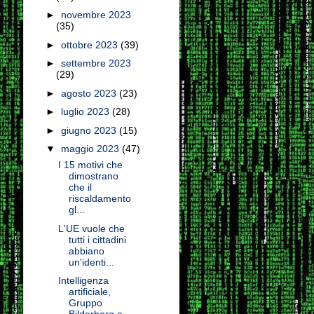
►
novembre 2023
(35)
►
ottobre 2023
(39)
►
settembre 2023
(29)
►
agosto 2023
(23)
►
luglio 2023
(28)
►
giugno 2023
(15)
▼
maggio 2023
(47)
I 15 motivi che
dimostrano
che il
riscaldamento
gl...
L'UE vuole che
tutti i cittadini
abbiano
un'identi...
Intelligenza
artificiale,
Gruppo