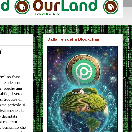
Dalla Terra alla Blockchain
i
emlino fosse
rere alle armi
e, poiché una
abile, il vero
i trovasse di
esto pericolo si
rivatamente che
o decantata
a costretto
do benissimo che