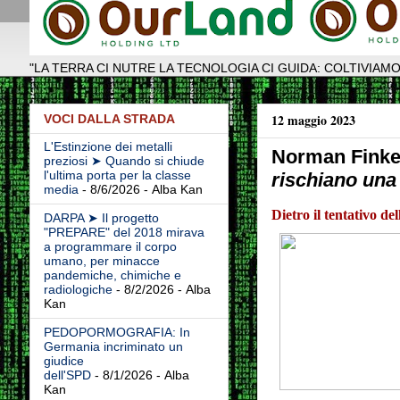
"LA TERRA CI NUTRE LA TECNOLOGIA CI GUIDA: COLTIVIAMO
12 maggio 2023
VOCI DALLA STRADA
L'Estinzione dei metalli
Norman Finke
preziosi ➤ Quando si chiude
l'ultima porta per la classe
rischiano una
media
- 8/6/2026
- Alba Kan
Dietro il tentativo de
DARPA ➤ Il progetto
"PREPARE" del 2018 mirava
a programmare il corpo
umano, per minacce
pandemiche, chimiche e
radiologiche
- 8/2/2026
- Alba
Kan
PEDOPORMOGRAFIA: In
Germania incriminato un
giudice
dell'SPD
- 8/1/2026
- Alba
Kan