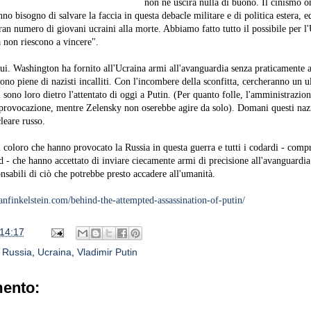
non ne uscirà nulla di buono. Il cinismo o
nno bisogno di salvare la faccia in questa debacle militare e di politica estera, e
an numero di giovani ucraini alla morte. Abbiamo fatto tutto il possibile per l'
 non riescono a vincere".
qui. Washington ha fornito all'Ucraina armi all'avanguardia senza praticamente a
ono piene di nazisti incalliti. Con l'incombere della sconfitta, cercheranno un u
 sono loro dietro l'attentato di oggi a Putin. (Per quanto folle, l'amministrazi
provocazione, mentre Zelensky non oserebbe agire da solo). Domani questi nazi
leare russo.
i coloro che hanno provocato la Russia in questa guerra e tutti i codardi - comp
 che hanno accettato di inviare ciecamente armi di precisione all'avanguardia 
nsabili di ciò che potrebbe presto accadere all'umanità.
nfinkelstein.com/behind-the-attempted-assassination-of-putin/
14:17
,
Russia
,
Ucraina
,
Vladimir Putin
ento: