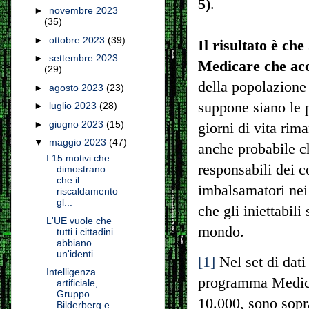
5)
.
►
novembre 2023
(35)
►
ottobre 2023
(39)
Il risultato è che
►
settembre 2023
Medicare che acc
(29)
della popolazione 
►
agosto 2023
(23)
suppone siano le p
►
luglio 2023
(28)
►
giugno 2023
(15)
giorni di vita rim
▼
maggio 2023
(47)
anche probabile ch
I 15 motivi che
responsabili dei c
dimostrano
che il
imbalsamatori nei 
riscaldamento
gl...
che gli iniettabili
L'UE vuole che
mondo.
tutti i cittadini
abbiano
un'identi...
[1]
Nel set di dati
Intelligenza
programma Medica
artificiale,
Gruppo
10.000, sono sopr
Bilderberg e