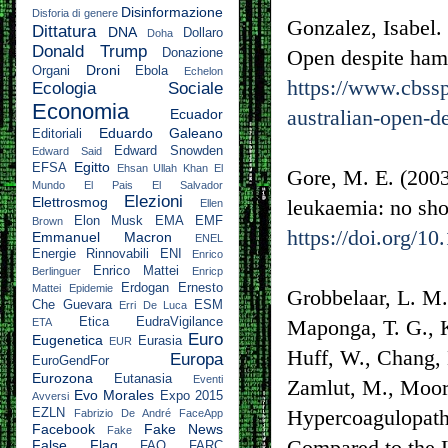
Disinformazione
Disforia di genere
Gonzalez, Isabel.
Dittatura
DNA
Dollaro
Doha
Donald Trump
Open despite hams
Donazione
Droni
Organi
Ebola
Echelon
https://www.cbss
Ecologia Sociale
Economia
australian-open-d
Ecuador
Eduardo Galeano
Editoriali
Edward Snowden
Edward Said
Egitto
EFSA
Ehsan Ullah Khan
El
Gore, M. E. (2003
Mundo
El Pais
El Salvador
Elezioni
Elettrosmog
leukaemia: no sho
Ellen
Elon Musk
EMA
EMF
Brown
https://doi.org/10
Emmanuel Macron
ENEL
Energie Rinnovabili
ENI
Enrico
Enrico Mattei
Berlinguer
Enricp
Erdogan
Ernesto
Mattei
Epidemie
Grobbelaar, L. M.,
Che Guevara
ESM
Erri De Luca
Etica
EudraVigilance
Maponga, T. G., K
ETA
Euro
Eugenetica
Eurasia
EUR
Huff, W., Chang, 
Europa
EuroGendFor
Eurozona
Eutanasia
Eventi
Zamlut, M., Moore
Evo Morales
Expo 2015
Avversi
Hypercoagulopath
EZLN
Fabrizio De André
FaceApp
Facebook
Fake News
Fake
Compared to the 
False Flag
FAO
FARC