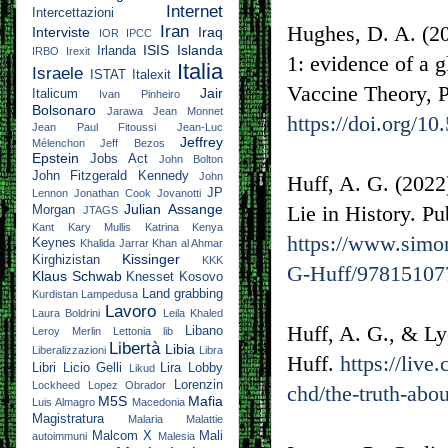
Internet
Intercettazioni
Hughes, D. A. (20
Iran
Interviste
Iraq
IOR
IPCC
ISIS
Islanda
Irlanda
IRBO
Irexit
1: evidence of a g
Italia
Israele
ISTAT
Italexit
Vaccine Theory, P
Jair
Italicum
Ivan Pinheiro
Bolsonaro
Jarawa
Jean Monnet
https://doi.org/10
Jean Paul Fitoussi
Jean-Luc
Jeffrey
Mélenchon
Jeff Bezos
Epstein
Jobs Act
John Bolton
John Fitzgerald Kennedy
John
Huff, A. G. (202
JP
Lennon
Jonathan Cook
Jovanotti
Julian Assange
Lie in History. P
Morgan
JTAGS
Kant
Kary Mullis
Katrina
Kenya
https://www.simo
Keynes
Khalida Jarrar
Khan al Ahmar
Kissinger
Kirghizistan
KKK
G-Huff/97815107
Klaus Schwab
Knesset
Kosovo
Land grabbing
Kurdistan
Lampedusa
Lavoro
Laura Boldrini
Leila Khaled
Huff, A. G., & Ly
Libano
Leroy Merlin
Lettonia
lib
Libertà
Libia
Liberalizzazioni
Libra
Huff.
https://liv
Libri
Licio Gelli
Lira
Lobby
Likud
Lorenzin
Lockheed
Lopez Obrador
chd/the-truth-abo
M5S
Mafia
Luis Almagro
Macedonia
Magistratura
Malaria
Malattie
Malcom X
Mali
autoimmuni
Malesia