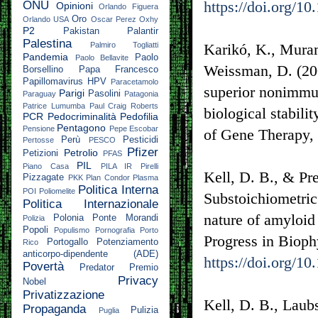
https://doi.org/
ONU
Opinioni
Orlando Figuera
Oro
Orlando USA
Oscar Perez
Oxhy
P2
Pakistan
Palantir
Palestina
Palmiro Togliatti
Karikó, K., Muram
Pandemia
Paolo
Paolo Bellavite
Weissman, D. (200
Borsellino
Papa Francesco
Papillomavirus HPV
Paracetamolo
superior nonimmun
Parigi
Pasolini
Paraguay
Patagonia
Patrice Lumumba
Paul Craig Roberts
biological stabil
PCR
Pedocriminalità
Pedofilia
Pentagono
Pensione
Pepe Escobar
of Gene Therapy,
Perù
Pesticidi
Pertosse
PESCO
Pfizer
Petrolio
Petizioni
PFAS
PIL
Piano Casa
PILA IR
Pirelli
Kell, D. B., & Pre
Pizzagate
PKK
Plan Condor
Plasma
Politica Interna
POI
Poliomelite
Substoichiometric 
Politica Internazionale
nature of amyloid 
Polonia
Ponte Morandi
Polizia
Popoli
Populismo
Pornografia
Porto
Progress in Bioph
Portogallo
Potenziamento
Rico
anticorpo-dipendente (ADE)
https://doi.org/1
Povertà
Predator
Premio
Privacy
Nobel
Privatizzazione
Kell, D. B., Laubs
Propaganda
Pulizia
Puglia