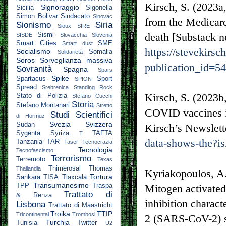
Kirsch, S. (2023
Signoraggio
Sicilia
Sigonella
Simon Bolivar
Sindacato
Sinovac
from the Medicare
Sionismo
Siria
Sioux
SIRE
death [Substack n
Sismi
SISDE
Slovacchia
Slovenia
Smart Cities
SME
Smart dust
https://stevekirs
Socialismo
Somalia
Solidarietà
Soros
Sorveglianza massiva
publication_id=5
Sovranità
Spagna
Spars
Spike
Spartacus
Sport
SPION
Spread
Srebrenica
Standing Rock
Kirsch, S. (2023
Stato di Polizia
Stefano Cucchi
Storia
Stefano Montanari
Stretto
COVID vaccines in
Studi Scientifici
di Hormuz
Svezia
Svizzera
Sudan
Kirsch’s Newslett
Sygenta
Syriza
TAFTA
T
data-shows-the?is
Tanzania
TAR
Taser
Tecnocrazia
Tecnologia
Tecnofascismo
Terrorismo
Terremoto
Texas
Thimerosal
Thomas
Thailandia
Kyriakopoulos, A.
Tortura
Sankara
TISA
Tlaxcala
Transumanesimo
TPP
Traspa
Mitogen activated
Trattato di
& Renza
inhibition charac
Lisbona
Trattato di Maastricht
Troika
TTIP
Tricontinental
Trombosi
2 (SARS-CoV-2) sp
Turchia
Tunisia
Twitter
U2