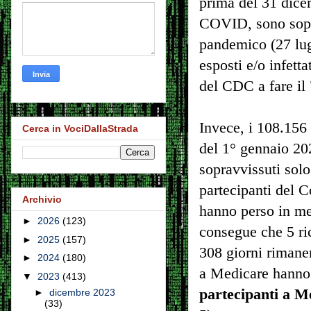
prima del 31 dice
COVID, sono sopra
pandemico (27 lug
esposti e/o infett
del CDC a fare il
Invece, i 108.156
Cerca in VociDallaStrada
del 1° gennaio 2
sopravvissuti solo
partecipanti del C
Archivio
hanno perso in med
►
2026
(123)
consegue che 5 ri
►
2025
(157)
308 giorni rimanen
►
2024
(180)
a Medicare hanno 
▼
2023
(413)
partecipanti a M
►
dicembre 2023
(33)