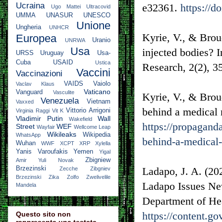
Ucraina
e32361.
https://d
Ugo Mattei
Ultracovid
UMMA
UNASUR
UNESCO
Unione
Ungheria
UNHCR
Kyrie, V., & Brou
Europea
Uranio
UNRWA
Usa
injected bodies? I
URSS
Uruguay
Usa-
Cuba
USAID
Ustica
Research, 2(2), 
Vaccini
Vaccinazioni
VAIDS
Vaiolo
Vaclav Klaus
Vaticano
Vanguard
Vasculite
Kyrie, V., & Broud
Venezuela
Vietnam
Vaxxed
behind a medical
Vittorio Arrigoni
Virginia Raggi
Vit K
Vladimir Putin
Wall
Wakefield
https://propagand
Street
WEF
Wayfair
Wellcome Leap
Wikileaks
Wikipedia
WhatsApp
behind-a-medical
Wuhan
WWF
XCPT
XRP
Xylella
Yanis Varoufakis
Yemen
Yigal
Zbigniew
Amir
Yuli Novak
Brzezinski
Ladapo, J. A. (20
Zecche
Zibgniev
Brzezinski
Zika
Zolfo
Zwelivelile
Ladapo Issues N
Mandela
Department of He
https://content.
Questo sito non