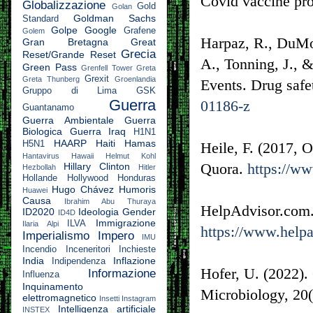
Covid vaccine pr
Globalizzazione
Gold
Golan
Goldman Sachs
Standard
Golpe
Google
Grafene
Golem
Harpaz, R., DuMou
Gran Bretagna
Great
Grecia
Reset/Grande Reset
A., Tonning, J.,
Green Pass
Grenfell Tower
Greta
Grexit
Greta Thunberg
Groenlandia
Events. Drug safe
Gruppo di Lima
GSK
Guerra
01186-z
Guantanamo
Guerra Ambientale
Guerra
Biologica
Guerra Iraq
H1N1
HAARP
Haiti
Hamas
H5N1
Heile, F. (2017, O
Hantavirus
Hawaii
Helmut Kohl
Quora.
https://ww
Hillary Clinton
Hezbollah
Hitler
Hollande
Hollywood
Honduras
Hugo Chávez
Humoris
Huawei
Causa
Ibrahim Abu Thuraya
HelpAdvisor.com. 
ID2020
Ideologia Gender
ID4D
Immigrazione
ILVA
Ilaria Alpi
https://www.help
Imperialismo
Impero
IMU
Incendio
Inceneritori
Inchieste
India
Inflazione
Indipendenza
Hofer, U. (2022)
Informazione
Influenza
Inquinamento
Microbiology, 20(
elettromagnetico
Insetti
Instagram
Intelligenza artificiale
INSTEX