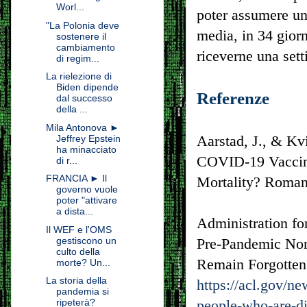
Worl...
poter assumere un
"La Polonia deve
media, in 34 giorn
sostenere il
cambiamento
riceverne una sett
di regim...
La rielezione di
Biden dipende
Referenze
dal successo
della ...
Mila Antonova ►
Aarstad, J., & Kvi
Jeffrey Epstein
ha minacciato
COVID-19 Vaccina
di r...
FRANCIA ► Il
Mortality? Romani
governo vuole
poter "attivare
a dista...
Administration fo
Il WEF e l'OMS
gestiscono un
Pre-Pandemic No
culto della
Remain Forgotten
morte? Un...
La storia della
https://acl.gov/n
pandemia si
ripeterà?
people-who-are-