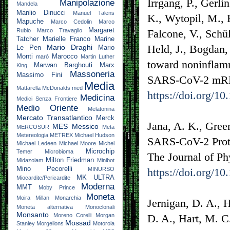
Irrgang, P., Gerli
Manipolazione
Mandela
Manlio Dinucci
Manuel Talens
K., Wytopil, M., B
Mapuche
Marco Cedolin
Marco
Margaret
Rubio
Marco Travaglio
Falcone, V., Schü
Tatcher
Marielle Franco
Marine
Held, J., Bogdan,
Mario Draghi
Le Pen
Mario
Monti
Marocco
marò
Martin Luther
toward noninflamm
Marwan Barghouti
Marx
King
Massoneria
Massimo Fini
SARS-CoV-2 mRNA
Media
Mattarella
McDonalds
med
https://doi.org/1
Medicina
Medici Senza Frontiere
Medio Oriente
Melatonina
Mercato Transatlantico
Merck
Jana, A. K., Gree
MES
Messico
MERCOSUR
Meta
Metereologia
METREX
Michael Hudson
SARS-CoV-2 Prot
Michael Ledeen
Michael Moore
Michel
Microchip
Temer
Microbioma
The Journal of Ph
Milton Friedman
Midazolam
Minibot
Mino Pecorelli
MINURSO
https://doi.org/1
MK ULTRA
Miocardite/Pericardite
Moderna
MMT
Moby Prince
Moneta
Moira Millan
Monarchia
Jernigan, D. A., H
Moneta alternativa
Monoclonali
Monsanto
Moreno Corelli
Morgan
D. A., Hart, M. C.
Mossad
Stanley
Morgellons
Motorola