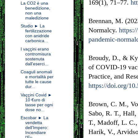
169(1), 71–77.
ht
La CO2 è una
benedizione,
non una
maledizione
Brennan, M. (202
Studio ► La
Normalcy.
https:
fertilizzazione
con anidride
pandemic-normal
carbonica...
I vaççini erano
contromisura
Broudy, D., & Kyr
sostenuta
dall'eserci...
of COVID-19 vacci
Coaguli anomali
Practice, and Res
e mortalità per
tutte le cause
https://doi.org/10
dur...
Vaççini Covid ►
10 €uro di
Brown, C. M., Vos
tasse per ogni
dose no...
Sabo, R. T., Hall,
Escobar ► La
T., Madoff, L. C.,
vendetta
dell'Impero:
Harik, V., Arvid
Incendiare
l'Eu...