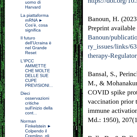
https://doi.org/
uomo di
Harvard
La piattaforma
Banoun, H. (2023
mRNA ►
Cos'è, cosa
Preprint available
significa
Banoun/publicat
Il futuro
dell'Ucraina è
ry_issues/links/
nel Grande
Reset
therapy-Regulator
L'IPCC
AMMETTE
CHE MOLTE
Bansal, S., Perinc
DELLE SUE
CUPE
M., & Mohanakuma
PREVISIONI...
COVID spike prot
Dieci
osservazioni
vaccination prior
critiche
sull'inizio della
immune activatio
cont...
Md.: 1950), 207(
Norman
Finkelstein ►
Colpendo il
Cremlino, gli