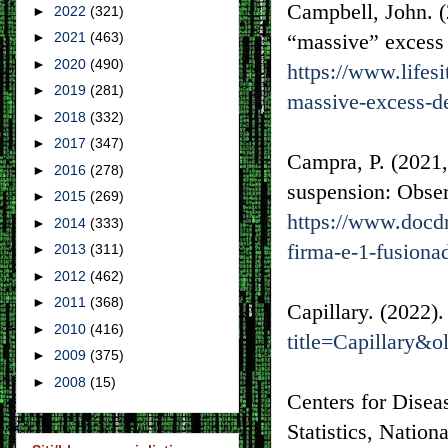
Campbell, John. (
►
2022
(321)
►
2021
(463)
“massive” excess 
►
2020
(490)
https://www.lifes
►
2019
(281)
massive-excess-de
►
2018
(332)
►
2017
(347)
Campra, P. (2021,
►
2016
(278)
suspension: Obser
►
2015
(269)
https://www.docdr
►
2014
(333)
firma-e-1-fusiona
►
2013
(311)
►
2012
(462)
►
2011
(368)
Capillary. (2022)
►
2010
(416)
title=Capillary&
►
2009
(375)
►
2008
(15)
Centers for Disea
Statistics, Nation