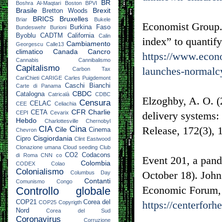
BR
Boshra Al-Maqtari
Boston
BPVI
Brasile
Brexit
Bretton Woods
BRICS
Bruxelles
Briar
Bukele
Economist Group.
Burkina Faso
Bundeswehr
Burioni
Byoblu
CADTM
California
Calin
index” to quantify
Cambiamento
Georgescu
Calle13
climatico
Canada
Cancro
https://www.econ
Cannabis
Cannibalismo
Capitalismo
launches-normalcy
Carbon Tax
CariChieti
CARIGE
Carles Puigdemont
Caschi Bianchi
Carte di Panama
CBDC
Catalogna
Catricalà
CDBC
Elzoghby, A. O. (
Censura
CELAC
CEE
Celiachia
CFR
Charlie
CETA
CEPI
Cevarix
delivery systems:
Hebdo
Charlottesville
Chernobyl
CIA
Cina
Release, 172(3),
Cile
Cinema
Chevron
Cisgiordania
Cipro
Clint Eastwood
Clonazione umana
Cloud seeding
Club
CO2
Codacons
di Roma
CNN
co
Event 201, a pande
Colombia
CODEX
Colao
Colonialismo
October 18). Joh
Columbus Day
Contanti
Comunismo
Congo
Economic Forum, 
Controllo globale
COP21
Corea del
https://centerforh
COP25
Copyrigth
Nord
Corea del Sud
Coronavirus
Corruzione