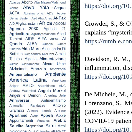
Aborto
Abacus
Abu Mazen/Mahmoud
https://doi.org/1
Abya Yala
Acqua
Abbas
ACTA
Adrenocromo
ADS Active
Af-Pak
Denial System
Aed Abu Amro
Crowder, S., & O’
Africa
Afghanistan
AfD
AGCOM
Agenda 2030
Agenda 21
explains “myster
Agricoltura
Ahed
Agroforestazione
AIFA
Al
Tamimi
AIDS
AIPAC
https://rumble.co
Qaeda
ALBA
Albania
Albert
Aldo Moro
Alessandro Di
Einstein
Battista
Alexis
Alessandro Mieluzzi
Davidson, R. M., 
Alimentazione
Tsipras
Algeria
Alvaro Uribe
Alitalia
Allattamento
inflammation, dis
Amazon
Alzheimer
Amazzonia
Ambiente
Ambientalismo
https://doi.org/1
America Latina
American
AMLO
Sniper
Anarchismo
ANC
Angela Merkel
Andrew Wakefield
De Michele, M., d
Angeli e Demoni
Angelina Jolie
Anniversari
Antisemitismo
Lorenzano, S., Maz
Antonio
Antonella Randazzo
(2022). Evidence 
Gramsci
Antonio Ingroia
Antrace
Apartheid
Appelli
Apple
Apeel
COVID-19 patient
Arabia
Appuntamenti
Aquarius
Armi
Saudita
Argentina
Armi
https://doi.org/1
biologiche
Armi Chimiche
ARPANET