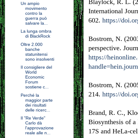
Blaylock, R. L. (
Un ampio
movimento
International Jou
contro la
guerra può
602.
https://doi.o
salvare la...
La lunga ombra
di BlackRock
Bostrom, N. (200
Oltre 2.000
perspective. Jour
banche
statunitensi
https://heinonli
sono insolventi
handle=hein.jour
Il consigliere del
World
Economic
Forum
Bostrom, N. (2005
sostiene c...
214.
https://doi.
Perché la
maggior parte
dei risultati
delle ricerc...
Brand, R. C., Kloo
Il "Re Verde"
Biosynthesis of a
Carlo dà
l'approvazione
17S and HeLa-cell
reale alle n...