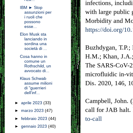
infections, inclu
IBM ► Stop
with large public
assunzioni per
i ruoli che
Morbidity and Mo
possono
esse...
https://doi.org/
Elon Musk sta
lanciando in
sordina una
Buzhdygan, T.P.; 
società di ...
H.M.; Khan, J.A.; 
Cosa hanno in
comune un
The SARS-CoV-2 sp
Rothschild, un
avvocato di...
microfluidic in-vi
Klaus Schwab
Dis. 2020, 146, 1
assume milioni
di "guerrieri
dell'inf...
Campbell, John. 
►
aprile 2023
(33)
call for JAB halt.
►
marzo 2023
(47)
to-call
►
febbraio 2023
(44)
►
gennaio 2023
(40)