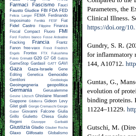
Farmaci
Fascismo
Fauci
Parameters, the E
Fausto Giudice
FBI
FDA
FED
FEMA
Ferdinando
Felicia Langer
Clinical Illness.
Imposimato
Fiat
Fertilità
FESF
Fidel Castro
https://doi.org/1
Finanza
Filippine
FMI
Fiscal Compact
Fluoro
Ford
Fosforo bianco
Fosse Ardeatine
Francia
Fracking
Frantz
Gundry, S. R. (202
Fanon
free-vaxx
Frexit
Friedrich
for inflammatory 
Frontex
Engels
FTX
Fukushima
G20
G7
G8
Fulvio Grimaldi
Galizia
144, A10712.
htt
GameStop
Gardasil
GAVI
GATT
Gaza
Gaza-Israele
Gene
Genocidio
Editing
Genetica
Gentiloni
Geobiologia
Guntas, G., Manse
Geoingegneria
geopolitica
Germania
evolution of prote
Gerusalemme
Ghislaine Maxwell
Gesine Lötzsch
binding proteins.
Giappone
Gideon Levy
Gibilterra
Gilet gialli
Giorgio Cremaschi
Giorgio
11224–11229.
htt
Giovanni Falcone
Giulia
Gaber
Grillo
Giulietto Chiesa
Giulio
Regeni
Giuseppe Garibaldi
Gutschi, M. (Dire
Giustizia
Gladio
Glauber Rocha
Glaxo
Glifosato
Globalismo