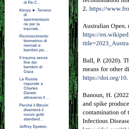
di Re C...
2.
https://www.fro
Kenya ► Terreno
di
sperimentazio
ne per la
Australian Open. 
tracciab...
https://en.wikipe
Riconoscimento
biometrico di
title=2023_Aust
neonati e
bambini pic...
Il trauma senza
Ball, P. (2020). 
fine dei
bambini di
means for other d
Gaza
https://doi.org/1
La Russia
risponde a
Charles
Darwin
Banoun, H. (2022)
attraverso il ...
and spike produc
Perché il Bitcoin
diventerà il
contamination of 
nuovo gold
standard...
Infectious Diseas
Jeffrey Epstein,