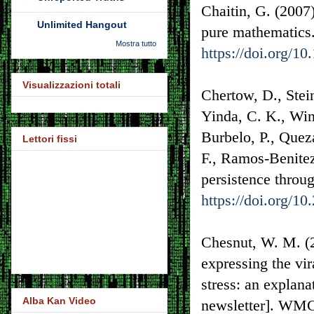
Chaitin, G. (2007)
Unlimited Hangout
pure mathematics.
Mostra tutto
https://doi.org/1
Visualizzazioni totali
Chertow, D., Stein
Yinda, C. K., Wink
Burbelo, P., Queza
Lettori fissi
F., Ramos-Benite
persistence throu
https://doi.org/1
Chesnut, W. M. (
expressing the vi
stress: an explan
Alba Kan Video
newsletter]. WM