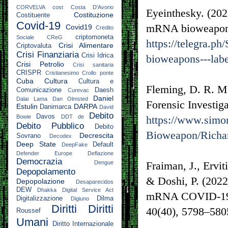
CORVELVA
cost
Costa D'Avorio
Eyeinthesky. (20
Costituzione
Costituente
Covid-19
mRNA bioweapons
Covid19
Credito
criptomoneta
Sociale
CReG
https://telegra.
Crisi Alimentare
Criptovaluta
Crisi Finanziaria
Crisi Idrica
bioweapons---labe
Crisi Petrolio
Crisi sanitaria
CRISPR
Cristianesimo
Crollo ponte
Cuba
Cultura
Cultura e
Fleming, D. R. M
Comunicazione
Daesh
Curevac
Daniel
Dalai Lama
Dan Olmsted
Forensic Investig
Estulin
DARPA
Danimarca
David
Debito
Davos
Bowie
DDT
de
https://www.simo
Debito Pubblico
Debito
Bioweapon/Richa
Decrescita
Sovrano
Decodex
Deep State
Default
DeepFake
Defender Europe
Deflazione
Democrazia
Dengue
Fraiman, J., Ervit
Depopolamento
& Doshi, P. (2022)
Depopolazione
Desaparecidos
DEW
Dhakka
Digital Service Act
mRNA COVID-19 va
Digitalizzazione
Dilma
Digiuno
Diritti
Diritti
40(40), 5798–580
Roussef
Umani
Diritto Internazionale