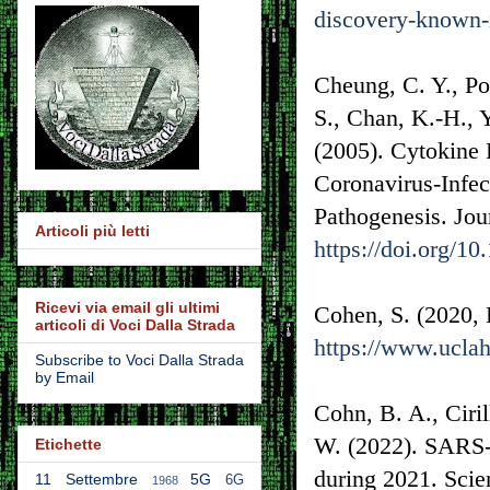
discovery-known
Cheung, C. Y., Po
S., Chan, K.-H., Y
(2005). Cytokine
Coronavirus-Infec
Pathogenesis. Jou
Articoli più letti
https://doi.org/1
Ricevi via email gli ultimi
Cohen, S. (2020, 
articoli di Voci Dalla Strada
https://www.uclah
Subscribe to Voci Dalla Strada
by Email
Cohn, B. A., Ciri
W. (2022). SARS-
Etichette
during 2021. Scie
11 Settembre
5G
6G
1968