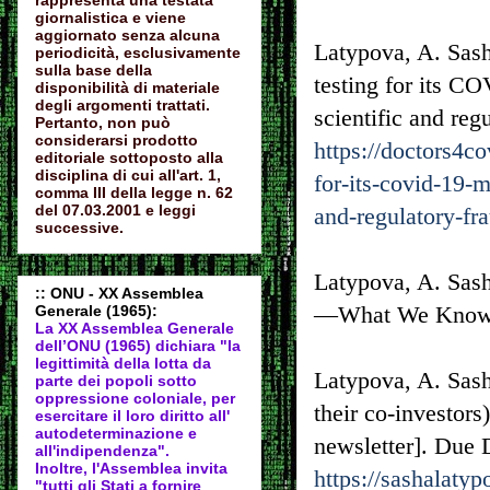
rappresenta una testata
giornalistica e viene
aggiornato senza alcuna
Latypova, A. Sash
periodicità, esclusivamente
sulla base della
testing for its C
disponibilità di materiale
degli argomenti trattati.
scientific and re
Pertanto, non può
considerarsi prodotto
https://doctors4co
editoriale sottoposto alla
disciplina di cui all'art. 1,
for-its-covid-19-m
comma III della legge n. 62
del 07.03.2001 e leggi
and-regulatory-fr
successive.
Latypova, A. Sash
:: ONU - XX Assemblea
—What We Know 
Generale (1965):
La XX Assemblea Generale
dell’ONU (1965) dichiara "la
legittimità della lotta da
Latypova, A. Sas
parte dei popoli sotto
oppressione coloniale, per
their co-investor
esercitare il loro diritto all'
autodeter
minazione e
newsletter]. Due 
all'indipendenza".
Inoltre, l'Assemblea invita
https://sashalatyp
"tutti gli Stati a fornire