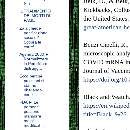
Belk, D., & Belk
Sta...
Kickbacks, Collu
IL TRADIMENTO
DEI MORTI DI
the United States
FAME
great-american-he
Zaia chiede
pacificazione
sociale?
Scopra le
Benzi Cipelli, R.,
carte!
microscopic analy
Agenda 2030 ►
Normalizzare
COVID mRNA injec
la Pedofilia e
distrugg...
Journal of Vaccin
Ecco perché i
https://doi.org/10
pakistani si
stanno
ribellando
contr...
Black and Veatch.
FDA ► Le
https://en.wikipe
persone
possono
title=Black_%26
mangiare
maiali
modificat...