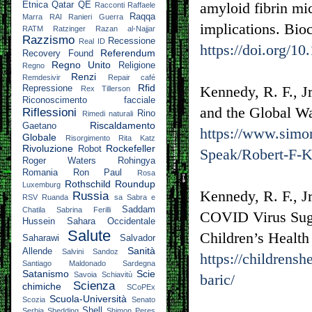
amyloid fibrin mi
Etnica
Qatar
QE
Racconti
Raffaele
Raqqa
Marra
RAI
Ranieri Guerra
implications. Bio
RATM
Ratzinger
Razan al-Najjar
Razzismo
Recessione
Real ID
https://doi.org/
Referendum
Recovery Found
Regno Unito
Religione
Regno
Renzi
Remdesivir
Repair café
Rfid
Kennedy, R. F., J
Repressione
Rex Tillerson
Riconoscimento facciale
and the Global W
Riflessioni
Rino
Rimedi naturali
Riscaldamento
Gaetano
https://www.simo
Globale
Risorgimento
Rita Katz
Rivoluzione
Rockefeller
Robot
Speak/Robert-F-
Roger Waters
Rohingya
Romania
Ron Paul
Rosa
Rothschild
Roundup
Luxemburg
Kennedy, R. F., J
Russia
RSV
Ruanda
sa
Sabra e
Saddam
Chatila
Sabrina Ferilli
COVID Virus Sugg
Hussein
Sahara Occidentale
Salute
Children’s Health
Saharawi
Salvador
Sanità
Allende
Salvini
Sandoz
https://childrens
Santiago Maldonado
Sardegna
Satanismo
Scie
Savoia
Schiavitù
baric/
Scienza
chimiche
SCoPEx
Scuola-Università
Scozia
Senato
Shell
Serbia
Shedding
Shimon Peres