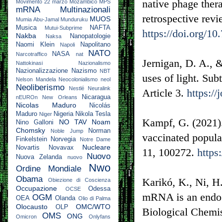
native phage thera
Movimento 22 marzo
Mozambico
MPS
mRNA
Multinazionali
retrospective revi
MUOS
Mumia Abu-Jamal
Munduruku
Musica
NAFTA
Mutui-Subprime
https://doi.org/1
Nakba
Nanopatologie
Naksa
Naomi Klein
Napolitano
Napoli
NATO
NASA
Narcotraffico
nat
Jernigan, D. A., 
Nattokinasi
Nazionalismo
Nazionalizzazione
Nazismo
NBT
uses of light. Su
Nelson Mandela
Neocolonialismo
neol
Neoliberismo
Nestlé
Neuralink
Article 3.
https://
Nicaragua
nEUROn
New Orleans
Nicolas Maduro
Nicolás
Maduro
Nigeria
Nikola Tesla
Niger
Kampf, G. (2021)
NO TAV
Noam
Nino Galloni
Chomsky
Norman
Noble Jump
vaccinated popula
Finkelstein
Norvegia
Notre Dame
Nucleare
Novartis
Novavax
11, 100272.
https
Nuovo
Nuova Zelanda
nuovo
Nwo
Ordine Mondiale
Obama
Karikó, K., Ni, H
Obiezione di Coscienza
Occupazione
Odessa
OCSE
mRNA is an endoge
OGM
OEA
Olanda
Olio di Palma
Olocausto
OMC/WTO
OLP
Biological Chemi
OMS
ONG
Omicron
Onlyfans