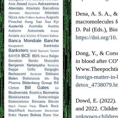
Assad
Astrazeneca
Asia
Astana
Attentato
Attentato Barcellona
Dena, A. S. A., &
Attentato
Attentato Manchester
Nizza
Augusto
Attilio Folliero
Audenz
macromolecules fo
Pinochet
Aung San Suu Kyi
Austerità
Australia
Austria
D. Pal (Eds.), Bi
Autismo
Autostrade
Avaaz
Aviaria
https://doi.org/
Aziz Krichen
B’Tselem
Balfour
Banca Mondiale
Banche
Bankitalia
Bangladesh
Banksters
BASF
Bassem Tamimi
Dong, Y., & Corso
BCE
BDS
BAYER
Belgio
Beirut
in blood after CO
Benetton
Benito Mussolini
Benjamin Netanyahu
Benlysta
Www.Theepocht
Beppe Grillo
Bergoglio
Berlusconi
Bibbiano
Bertinotti
foreign-matter-in-
Biden
Bielorussia
Big
Bifo
Bilderberg Group
Pharma
Bill
detox_4738079.h
Bill Gates
Clinton
bio
Biodiversità
Biometria
Bioetica
Biosicurezza
Biotecnologia
Dowd, E. (2022).
Bioterrorismo
Birmania
Bitcoin
Black Rock
Black Panter Party
and 2022. Childr
BlackRock
Blackwater
Blockchain
Bolivia
unknown-children
Boko Haram
Bono Vox