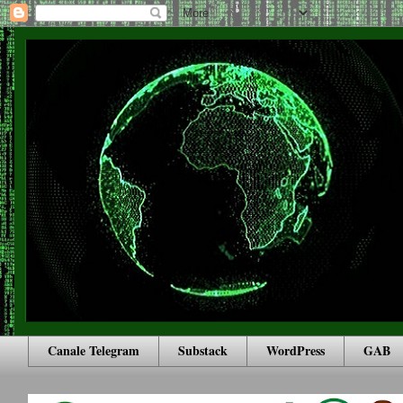
Canale Telegram
Substack
WordPress
GAB