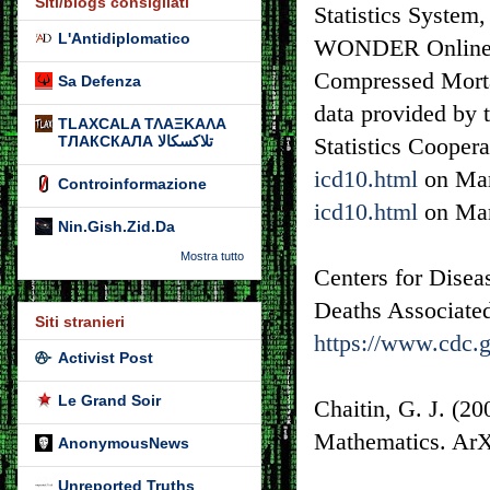
Siti/blogs consigliati
Statistics System
L'Antidiplomatico
WONDER Online Da
Compressed Mortal
Sa Defenza
data provided by th
TLAXCALA ΤΛΑΞΚΑΛΑ
ТЛАКСКАЛА تلاكسكالا
Statistics Cooper
icd10.html
on Mar
Controinformazione
icd10.html
on Mar
Nin.Gish.Zid.Da
Mostra tutto
Centers for Disea
Deaths Associate
Siti stranieri
https://www.cdc.g
Activist Post
Le Grand Soir
Chaitin, G. J. (2
Mathematics. Ar
AnonymousNews
Unreported Truths