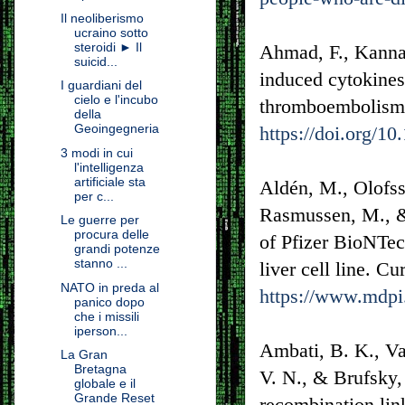
Il neoliberismo
ucraino sotto
steroidi ► Il
Ahmad, F., Kanna
suicid...
induced cytokines
I guardiani del
cielo e l'incubo
thromboembolism.
della
Geoingegneria
https://doi.org/10
3 modi in cui
l'intelligenza
artificiale sta
Aldén, M., Olofss
per c...
Rasmussen, M., & 
Le guerre per
procura delle
of Pfizer BioNT
grandi potenze
stanno ...
liver cell line. C
NATO in preda al
https://www.mdpi
panico dopo
che i missili
iperson...
Ambati, B. K., Va
La Gran
Bretagna
V. N., & Brufsky
globale e il
Grande Reset
recombination lin