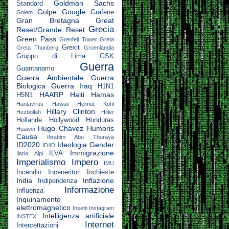
Goldman Sachs
Standard
Golpe
Google
Grafene
Golem
Gran Bretagna
Great
Grecia
Reset/Grande Reset
Green Pass
Grenfell Tower
Greta
Grexit
Greta Thunberg
Groenlandia
Gruppo di Lima
GSK
Guerra
Guantanamo
Guerra Ambientale
Guerra
Biologica
Guerra Iraq
H1N1
HAARP
Haiti
Hamas
H5N1
Hantavirus
Hawaii
Helmut Kohl
Hillary Clinton
Hezbollah
Hitler
Hollande
Hollywood
Honduras
Hugo Chávez
Humoris
Huawei
Causa
Ibrahim Abu Thuraya
ID2020
Ideologia Gender
ID4D
Immigrazione
ILVA
Ilaria Alpi
Imperialismo
Impero
IMU
Incendio
Inceneritori
Inchieste
India
Inflazione
Indipendenza
Informazione
Influenza
Inquinamento
elettromagnetico
Insetti
Instagram
Intelligenza artificiale
INSTEX
Internet
Intercettazioni