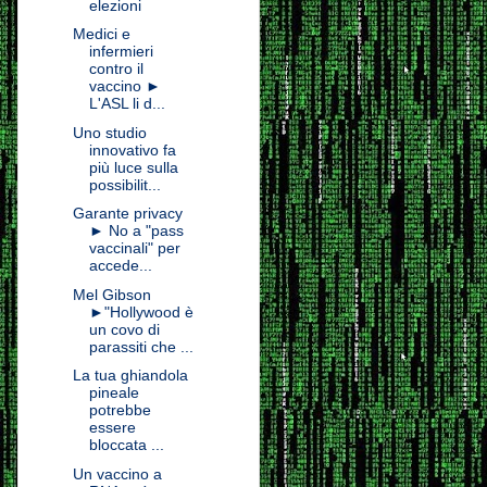
elezioni
Medici e
infermieri
contro il
vaccino ►
L'ASL li d...
Uno studio
innovativo fa
più luce sulla
possibilit...
Garante privacy
► No a "pass
vaccinali" per
accede...
Mel Gibson
►"Hollywood è
un covo di
parassiti che ...
La tua ghiandola
pineale
potrebbe
essere
bloccata ...
Un vaccino a