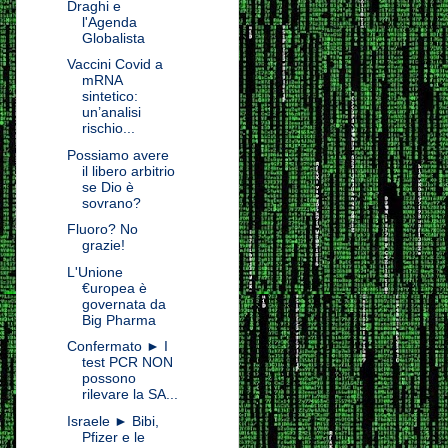
Draghi e
l'Agenda
Globalista
Vaccini Covid a
mRNA
sintetico:
un’analisi
rischio...
Possiamo avere
il libero arbitrio
se Dio è
sovrano?
Fluoro? No
grazie!
L'Unione
€uropea è
governata da
Big Pharma
Confermato ► I
test PCR NON
possono
rilevare la SA...
Israele ► Bibi,
Pfizer e le