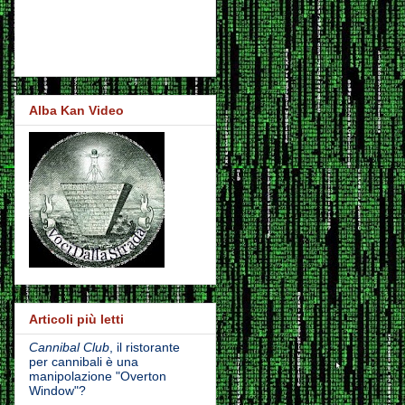
Alba Kan Video
Articoli più letti
Cannibal Club
, il ristorante
per cannibali è una
manipolazione "Overton
Window"?