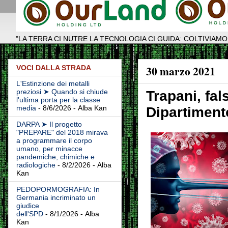
"LA TERRA CI NUTRE LA TECNOLOGIA CI GUIDA: COLTIVIAMO
30 marzo 2021
VOCI DALLA STRADA
L'Estinzione dei metalli
preziosi ➤ Quando si chiude
Trapani, fal
l'ultima porta per la classe
media
- 8/6/2026
- Alba Kan
Dipartiment
DARPA ➤ Il progetto
"PREPARE" del 2018 mirava
a programmare il corpo
umano, per minacce
pandemiche, chimiche e
radiologiche
- 8/2/2026
- Alba
Kan
PEDOPORMOGRAFIA: In
Germania incriminato un
giudice
dell'SPD
- 8/1/2026
- Alba
Kan