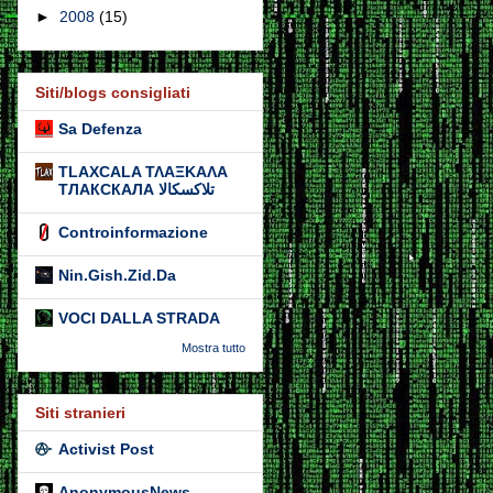
►
2008
(15)
Siti/blogs consigliati
Sa Defenza
TLAXCALA ΤΛΑΞΚΑΛΑ
ТЛАКСКАЛА تلاكسكالا
Controinformazione
Nin.Gish.Zid.Da
VOCI DALLA STRADA
Mostra tutto
Siti stranieri
Activist Post
AnonymousNews