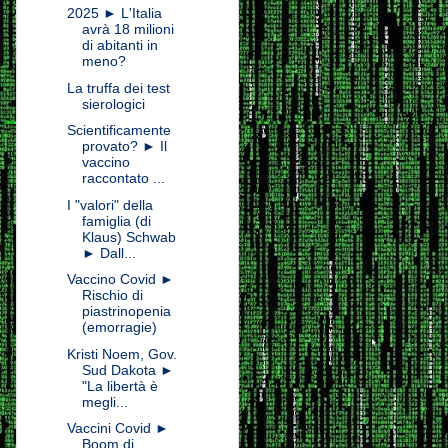
2025 ► L'Italia
avrà 18 milioni
di abitanti in
meno?
La truffa dei test
sierologici
Scientificamente
provato? ► Il
vaccino
raccontato ...
I "valori" della
famiglia (di
Klaus) Schwab
► Dall...
Vaccino Covid ►
Rischio di
piastrinopenia
(emorragie)
Kristi Noem, Gov.
Sud Dakota ►
"La libertà è
megli...
Vaccini Covid ►
Boom di