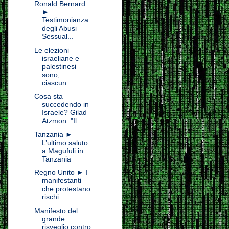
Ronald Bernard
►
Testimonianza
degli Abusi
Sessual...
Le elezioni
israeliane e
palestinesi
sono,
ciascun...
Cosa sta
succedendo in
Israele? Gilad
Atzmon: "Il ...
Tanzania ►
L’ultimo saluto
a Magufuli in
Tanzania
Regno Unito ► I
manifestanti
che protestano
rischi...
Manifesto del
grande
risveglio contro