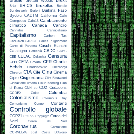
Brasile
Brexit
Bretton Woods
BRICS
Bruxelles
Briar
Bukele
Burkina Faso
Bundeswehr
Burioni
Byoblu
CADTM
California
Calin
Cambiamento
Georgescu
Calle13
climatico
Canada
Cancro
Cannabis
Cannibalismo
Capitalismo
Carbon Tax
CariChieti
CARIGE
Carles Puigdemont
Caschi Bianchi
Carte di Panama
CBDC
Catalogna
Catricalà
CDBC
Censura
CELAC
CEE
Celiachia
CFR
Charlie
CETA
CEPI
Cevarix
Hebdo
Charlottesville
Chernobyl
CIA
Cina
Cile
Cinema
Chevron
Cisgiordania
Cipro
Clint Eastwood
Clonazione umana
Cloud seeding
Club
CO2
Codacons
di Roma
CNN
co
Colombia
CODEX
Colao
Colonialismo
Columbus Day
Contanti
Comunismo
Congo
Controllo globale
COP21
Corea del
COP25
Copyrigth
Nord
Corea del Sud
Coronavirus
Corruzione
CORVELVA
cost
Costa D'Avorio