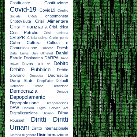
Costituzione
Costituente
Covid-19
Covid19
Credito
criptomoneta
Sociale
CReG
Crisi Alimentare
Criptovaluta
Crisi Finanziaria
Crisi Idrica
Crisi Petrolio
Crisi sanitaria
CRISPR
Cristianesimo
Crollo ponte
Cuba
Cultura
Cultura e
Comunicazione
Daesh
Curevac
Daniel
Dalai Lama
Dan Olmsted
Estulin
DARPA
Danimarca
David
Debito
Davos
Bowie
DDT
de
Debito Pubblico
Debito
Decrescita
Sovrano
Decodex
Deep State
Default
DeepFake
Defender Europe
Deflazione
Democrazia
Dengue
Depopolamento
Depopolazione
Desaparecidos
DEW
Dhakka
Digital Service Act
Digitalizzazione
Dilma
Digiuno
Diritti
Diritti
Roussef
Umani
Diritto Internazionale
Disinformazione
Disforia di genere