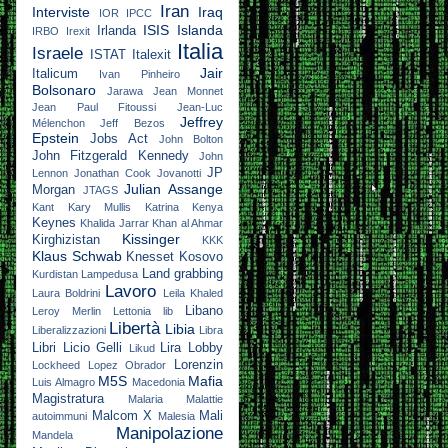
Iran
Interviste
Iraq
IOR
IPCC
ISIS
Islanda
Irlanda
IRBO
Irexit
Italia
Israele
ISTAT
Italexit
Jair
Italicum
Ivan Pinheiro
Bolsonaro
Jarawa
Jean Monnet
Jean Paul Fitoussi
Jean-Luc
Jeffrey
Mélenchon
Jeff Bezos
Epstein
Jobs Act
John Bolton
John Fitzgerald Kennedy
John
JP
Lennon
Jonathan Cook
Jovanotti
Julian Assange
Morgan
JTAGS
Kant
Kary Mullis
Katrina
Kenya
Keynes
Khalida Jarrar
Khan al Ahmar
Kissinger
Kirghizistan
KKK
Klaus Schwab
Knesset
Kosovo
Land grabbing
Kurdistan
Lampedusa
Lavoro
Laura Boldrini
Leila Khaled
Libano
Leroy Merlin
Lettonia
lib
Libertà
Libia
Liberalizzazioni
Libra
Libri
Licio Gelli
Lira
Lobby
Likud
Lorenzin
Lockheed
Lopez Obrador
M5S
Mafia
Luis Almagro
Macedonia
Magistratura
Malaria
Malattie
Malcom X
Mali
autoimmuni
Malesia
Manipolazione
Mandela