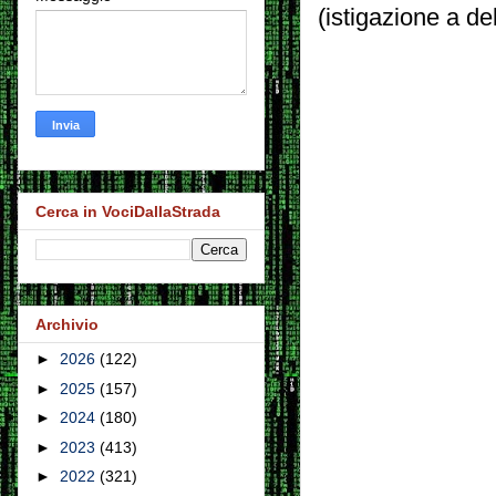
(istigazione a de
Cerca in VociDallaStrada
Archivio
►
2026
(122)
►
2025
(157)
►
2024
(180)
►
2023
(413)
►
2022
(321)