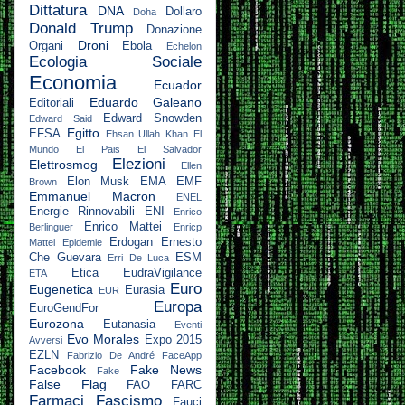
Dittatura
DNA
Dollaro
Doha
Donald Trump
Donazione
Droni
Organi
Ebola
Echelon
Ecologia Sociale
Economia
Ecuador
Eduardo Galeano
Editoriali
Edward Snowden
Edward Said
Egitto
EFSA
Ehsan Ullah Khan
El
Mundo
El Pais
El Salvador
Elezioni
Elettrosmog
Ellen
Elon Musk
EMA
EMF
Brown
Emmanuel Macron
ENEL
Energie Rinnovabili
ENI
Enrico
Enrico Mattei
Berlinguer
Enricp
Erdogan
Ernesto
Mattei
Epidemie
Che Guevara
ESM
Erri De Luca
Etica
EudraVigilance
ETA
Euro
Eugenetica
Eurasia
EUR
Europa
EuroGendFor
Eurozona
Eutanasia
Eventi
Evo Morales
Expo 2015
Avversi
EZLN
Fabrizio De André
FaceApp
Facebook
Fake News
Fake
False Flag
FAO
FARC
Farmaci
Fascismo
Fauci