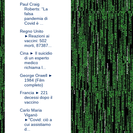
Paul Craig
Roberts: “La
falsa
pandemia di
Covid è ...
Regno Unito
►Reazioni ai
vaccini: 502
morti, 87387...
Cina ► Il suicidio
di un esperto
medico
richiama l...
George Orwell ►
1984 (Film
completo)
Francia ► 221
decessi dopo il
vaccino
Carlo Maria
Viganò
►"Covid: ciò a
cui assistiamo
d...