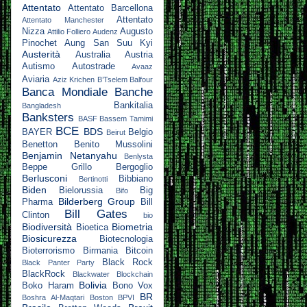
Attentato
Attentato Barcellona
Attentato
Attentato Manchester
Nizza
Augusto
Attilio Folliero
Audenz
Pinochet
Aung San Suu Kyi
Austerità
Australia
Austria
Autismo
Autostrade
Avaaz
Aviaria
Aziz Krichen
B’Tselem
Balfour
Banca Mondiale
Banche
Bankitalia
Bangladesh
Banksters
BASF
Bassem Tamimi
BCE
BDS
BAYER
Belgio
Beirut
Benetton
Benito Mussolini
Benjamin Netanyahu
Benlysta
Beppe Grillo
Bergoglio
Berlusconi
Bibbiano
Bertinotti
Biden
Bielorussia
Big
Bifo
Bilderberg Group
Pharma
Bill
Bill Gates
Clinton
bio
Biodiversità
Biometria
Bioetica
Biosicurezza
Biotecnologia
Bioterrorismo
Birmania
Bitcoin
Black Rock
Black Panter Party
BlackRock
Blackwater
Blockchain
Bolivia
Boko Haram
Bono Vox
BR
Boshra Al-Maqtari
Boston
BPVI