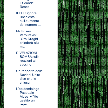
il Grande
Reset
Il CDC ignora
l'inchiesta
sull'aumento
del numero ...
McKinsey,
Varoufakis:
"Ora Draghi
chiederà alla
ma...
RIVELAZIONI
BOMBA sulle
reazioni al
vaccino
Un rapporto delle
Nazioni Unite
dice che le
chiusu...
L'epidemiologo
Pasquale
Aiese ►"Ho
gestito un
repa...