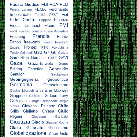
Fausto Giudice
FBI
FDA
FED
FEMA
Ferdinando
Felicia Langer
Imposimato
Fiat
Fertilità
FESF
Fidel Castro
Finanza
Filippine
FMI
Fiscal Compact
Fluoro
Ford
Fosforo bianco
Fosse Ardeatine
Francia
Fracking
Frantz
Fanon
free-vaxx
Frexit
Friedrich
Frontex
Engels
FTX
Fukushima
G20
G7
G8
Fulvio Grimaldi
Galizia
GameStop
Gardasil
GAVI
GATT
Gaza
Gaza-Israele
Gene
Genocidio
Editing
Genetica
Gentiloni
Geobiologia
Geoingegneria
geopolitica
Germania
Gerusalemme
Ghislaine Maxwell
Gesine Lötzsch
Giappone
Gideon Levy
Gibilterra
Gilet gialli
Giorgio Cremaschi
Giorgio
Giovanni Falcone
Giulia
Gaber
Grillo
Giulietto Chiesa
Giulio
Regeni
Giuseppe Garibaldi
Giustizia
Gladio
Glauber Rocha
Glaxo
Glifosato
Globalismo
Globalizzazione
Gold
Golan