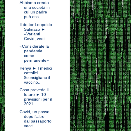
Abbiamo creato
una società in
cui un padre
può ess...
Il dottor Leopoldo
Salmaso ►
«Varianti
Covid, vedi...
«Considerate la
pandemia
come
permanente»
Kenya ► I medici
cattolici
$consigliano il
vaccino...
Cosa prevede il
futuro ► 10
previsioni per il
2021...
Covid, un passo
dopo l'altro:
dal passaporto
vacci...