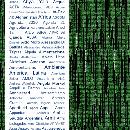
Abya Yala
Acqua
Abbas
ACTA
Adrenocromo
ADS Active
Af-Pak
Denial System
Aed Abu Amro
Africa
Afghanistan
AfD
AGCOM
Agenda 2030
Agenda 21
Agricoltura
Ahed
Agroforestazione
AIFA
Al
Tamimi
AIDS
AIPAC
Qaeda
ALBA
Albania
Albert
Aldo Moro
Alessandro Di
Einstein
Battista
Alexis
Alessandro Mieluzzi
Alimentazione
Tsipras
Algeria
Alvaro Uribe
Alitalia
Allattamento
Amazon
Alzheimer
Amazzonia
Ambiente
Ambientalismo
America Latina
American
AMLO
Sniper
Anarchismo
ANC
Angela Merkel
Andrew Wakefield
Angeli e Demoni
Angelina Jolie
Anniversari
Antisemitismo
Antonio
Antonella Randazzo
Gramsci
Antonio Ingroia
Antrace
Apartheid
Appelli
Apple
Apeel
Arabia
Appuntamenti
Aquarius
Armi
Saudita
Argentina
Armi
biologiche
Armi Chimiche
ARPANET
Assad
Astrazeneca
Asia
Astana