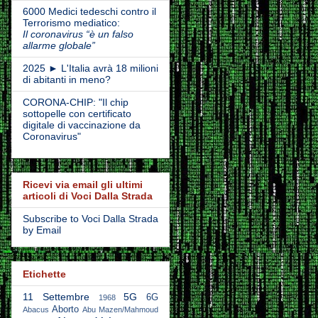
6000 Medici tedeschi contro il
Terrorismo mediatico:
Il coronavirus “è un falso
allarme globale”
2025 ► L'Italia avrà 18 milioni
di abitanti in meno?
CORONA-CHIP: "Il chip
sottopelle con certificato
digitale di vaccinazione da
Coronavirus"
Ricevi via email gli ultimi
articoli di Voci Dalla Strada
Subscribe to Voci Dalla Strada
by Email
Etichette
11 Settembre
5G
6G
1968
Aborto
Abacus
Abu Mazen/Mahmoud