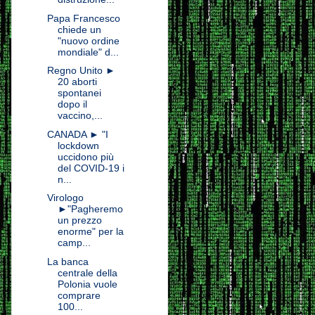
Papa Francesco
chiede un
"nuovo ordine
mondiale" d...
Regno Unito ►
20 aborti
spontanei
dopo il
vaccino,...
CANADA ► "I
lockdown
uccidono più
del COVID-19 i
n...
Virologo
►"Pagheremo
un prezzo
enorme" per la
camp...
La banca
centrale della
Polonia vuole
comprare
100...