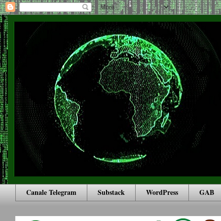
Canale Telegram
Substack
WordPress
GAB