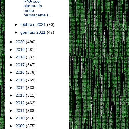
RNA può
alterare in
modo
permanente i...
►
febbraio 2021
(90)
►
gennaio 2021
(47)
►
2020
(490)
►
2019
(281)
►
2018
(332)
►
2017
(347)
►
2016
(278)
►
2015
(269)
►
2014
(333)
►
2013
(311)
►
2012
(462)
►
2011
(368)
►
2010
(416)
►
2009
(375)