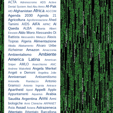
ACTA
Adrenocromo
ADS Active
Af-Pak
Denial System
Aed Abu Amro
Africa
Afghanistan
AfD
AGCOM
Agenda 2030
Agenda 21
Agricoltura
Ahed
Agroforestazione
AIFA
Al
Tamimi
AIDS
AIPAC
Qaeda
ALBA
Albania
Albert
Aldo Moro
Alessandro Di
Einstein
Battista
Alexis
Alessandro Mieluzzi
Alimentazione
Tsipras
Algeria
Alvaro Uribe
Alitalia
Allattamento
Amazon
Alzheimer
Amazzonia
Ambiente
Ambientalismo
America Latina
American
AMLO
Sniper
Anarchismo
ANC
Angela Merkel
Andrew Wakefield
Angeli e Demoni
Angelina Jolie
Anniversari
Antisemitismo
Antonio
Antonella Randazzo
Gramsci
Antonio Ingroia
Antrace
Apartheid
Appelli
Apple
Apeel
Arabia
Appuntamenti
Aquarius
Armi
Saudita
Argentina
Armi
biologiche
Armi Chimiche
ARPANET
Assad
Astrazeneca
Asia
Astana
Attentato
Attentato Barcellona