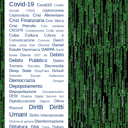
Covid-19
Covid19
Credito
criptomoneta
Sociale
CReG
Crisi Alimentare
Criptovaluta
Crisi Finanziaria
Crisi Idrica
Crisi Petrolio
Crisi sanitaria
CRISPR
Cristianesimo
Crollo ponte
Cuba
Cultura
Cultura e
Comunicazione
Daesh
Curevac
Daniel
Dalai Lama
Dan Olmsted
Estulin
DARPA
Danimarca
David
Debito
Davos
Bowie
DDT
de
Debito Pubblico
Debito
Decrescita
Sovrano
Decodex
Deep State
Default
DeepFake
Defender Europe
Deflazione
Democrazia
Dengue
Depopolamento
Depopolazione
Desaparecidos
DEW
Dhakka
Digital Service Act
Digitalizzazione
Dilma
Digiuno
Diritti
Diritti
Roussef
Umani
Diritto Internazionale
Disinformazione
Disforia di genere
Dittatura
DNA
Dollaro
Doha