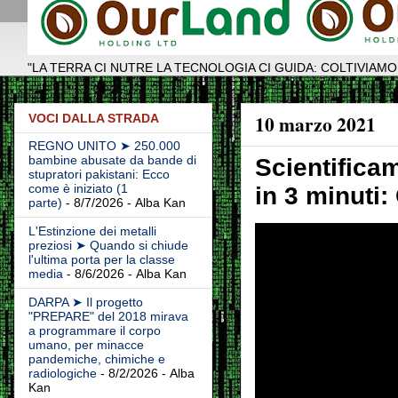
"LA TERRA CI NUTRE LA TECNOLOGIA CI GUIDA: COLTIVIAMO
10 marzo 2021
VOCI DALLA STRADA
REGNO UNITO ➤ 250.000
bambine abusate da bande di
Scientifica
stupratori pakistani: Ecco
come è iniziato (1
in 3 minuti
parte)
- 8/7/2026
- Alba Kan
L'Estinzione dei metalli
preziosi ➤ Quando si chiude
l'ultima porta per la classe
media
- 8/6/2026
- Alba Kan
DARPA ➤ Il progetto
"PREPARE" del 2018 mirava
a programmare il corpo
umano, per minacce
pandemiche, chimiche e
radiologiche
- 8/2/2026
- Alba
Kan