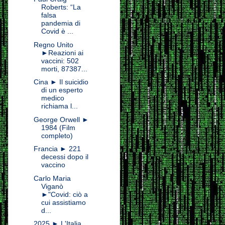
Roberts: “La
falsa
pandemia di
Covid è ...
Regno Unito
►Reazioni ai
vaccini: 502
morti, 87387...
Cina ► Il suicidio
di un esperto
medico
richiama l...
George Orwell ►
1984 (Film
completo)
Francia ► 221
decessi dopo il
vaccino
Carlo Maria
Viganò
►"Covid: ciò a
cui assistiamo
d...
2025 ► L'Italia