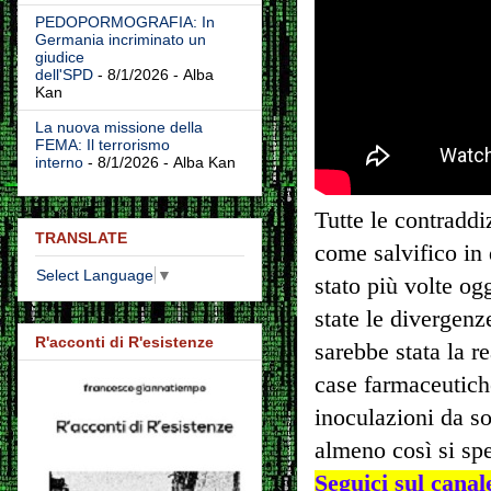
PEDOPORMOGRAFIA: In
Germania incriminato un
giudice
dell'SPD
- 8/1/2026
- Alba
Kan
La nuova missione della
FEMA: Il terrorismo
interno
- 8/1/2026
- Alba Kan
Tutte le contraddiz
TRANSLATE
come salvifico in 
Select Language
▼
stato più volte o
state le divergenz
R'acconti di R'esistenze
sarebbe stata la re
case farmaceutiche
inoculazioni da so
almeno così si spe
Seguici sul cana