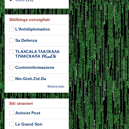
Siti/blogs consigliati
L'Antidiplomatico
Sa Defenza
TLAXCALA ΤΛΑΞΚΑΛΑ
ТЛАКСКАЛА تلاكسكالا
Controinformazione
Nin.Gish.Zid.Da
Mostra tutto
Siti stranieri
Activist Post
Le Grand Soir