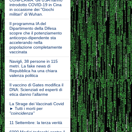
introdotto COVID-19 in Cina
in occasione dei "Giochi
militari" di Wuhan.
Il programma IA del
Dipartimento della Difesa
scopre che il potenziamento
anticorpo-dipendente sta
accelerando nella
popolazione completamente
vaccinata
Navigli, 38 persone in 115
metri. La fake news di
Repubblica ha una chiara
valenza politica
Il vaccino di Gates modifica il
DNA: Scienziati ed esperti di
etica danno l’allarme
La Strage dei Vaccinati Covid
► Tutti i morti per
"coincidenza"
11 Settembre: la terza verità
6000 Medici tedeschi contro il