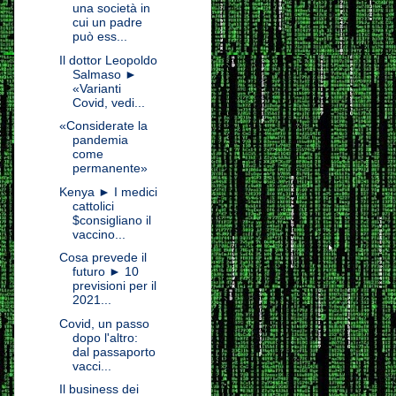
una società in
cui un padre
può ess...
Il dottor Leopoldo
Salmaso ►
«Varianti
Covid, vedi...
«Considerate la
pandemia
come
permanente»
Kenya ► I medici
cattolici
$consigliano il
vaccino...
Cosa prevede il
futuro ► 10
previsioni per il
2021...
Covid, un passo
dopo l'altro:
dal passaporto
vacci...
Il business dei