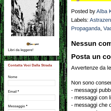
Posted by
Alba 
Labels:
Astraze
Propaganda
,
Vac
Nessun co
Libri da leggere!
Posta un c
Contatta Voci Dalla Strada
Avvertenze da le
Nome
Non sono consent
- messaggi pubbli
Email
*
- messaggi con l
- messaggi che c
Messaggio
*