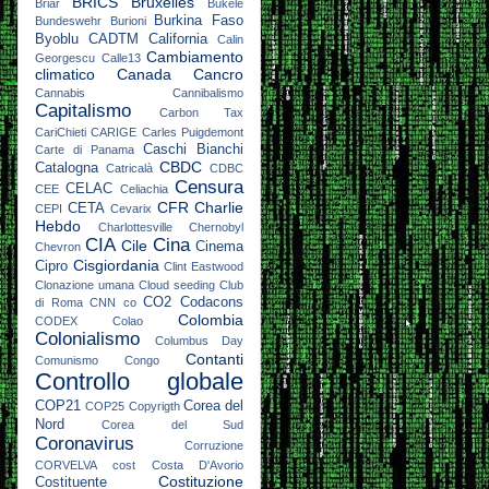
BRICS
Bruxelles
Briar
Bukele
Burkina Faso
Bundeswehr
Burioni
Byoblu
CADTM
California
Calin
Cambiamento
Georgescu
Calle13
climatico
Canada
Cancro
Cannabis
Cannibalismo
Capitalismo
Carbon Tax
CariChieti
CARIGE
Carles Puigdemont
Caschi Bianchi
Carte di Panama
CBDC
Catalogna
Catricalà
CDBC
Censura
CELAC
CEE
Celiachia
CFR
Charlie
CETA
CEPI
Cevarix
Hebdo
Charlottesville
Chernobyl
CIA
Cina
Cile
Cinema
Chevron
Cisgiordania
Cipro
Clint Eastwood
Clonazione umana
Cloud seeding
Club
CO2
Codacons
di Roma
CNN
co
Colombia
CODEX
Colao
Colonialismo
Columbus Day
Contanti
Comunismo
Congo
Controllo globale
COP21
Corea del
COP25
Copyrigth
Nord
Corea del Sud
Coronavirus
Corruzione
CORVELVA
cost
Costa D'Avorio
Costituzione
Costituente