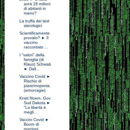
avrà 18 milioni
di abitanti in
meno?
La truffa dei test
sierologici
Scientificamente
provato? ► Il
vaccino
raccontato ...
I "valori" della
famiglia (di
Klaus) Schwab
► Dall...
Vaccino Covid ►
Rischio di
piastrinopenia
(emorragie)
Kristi Noem, Gov.
Sud Dakota ►
"La libertà è
megli...
Vaccini Covid ►
Boom di
reazioni