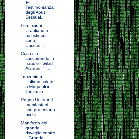
►
Testimonianza
degli Abusi
Sessual...
Le elezioni
israeliane e
palestinesi
sono,
ciascun...
Cosa sta
succedendo in
Israele? Gilad
Atzmon: "Il ...
Tanzania ►
L’ultimo saluto
a Magufuli in
Tanzania
Regno Unito ► I
manifestanti
che protestano
rischi...
Manifesto del
grande
risveglio contro
il Grande