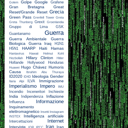
Golpe
Google
Grafene
Golem
Gran Bretagna
Great
Grecia
Reset/Grande Reset
Green Pass
Grenfell Tower
Greta
Grexit
Greta Thunberg
Groenlandia
Gruppo di Lima
GSK
Guerra
Guantanamo
Guerra Ambientale
Guerra
Biologica
Guerra Iraq
H1N1
HAARP
Haiti
Hamas
H5N1
Hantavirus
Hawaii
Helmut Kohl
Hillary Clinton
Hezbollah
Hitler
Hollande
Hollywood
Honduras
Hugo Chávez
Humoris
Huawei
Causa
Ibrahim Abu Thuraya
ID2020
Ideologia Gender
ID4D
Immigrazione
ILVA
Ilaria Alpi
Imperialismo
Impero
IMU
Incendio
Inceneritori
Inchieste
India
Inflazione
Indipendenza
Informazione
Influenza
Inquinamento
elettromagnetico
Insetti
Instagram
Intelligenza artificiale
INSTEX
Internet
Intercettazioni
Iran
Interviste
Iraq
IOR
IPCC