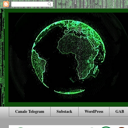
Canale Telegram
Substack
WordPress
GAB