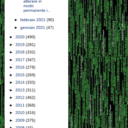
alterare in
modo
permanente i...
►
febbraio 2021
(90)
►
gennaio 2021
(47)
►
2020
(490)
►
2019
(281)
►
2018
(332)
►
2017
(347)
►
2016
(278)
►
2015
(269)
►
2014
(333)
►
2013
(311)
►
2012
(462)
►
2011
(368)
►
2010
(416)
►
2009
(375)
►
2008
(15)