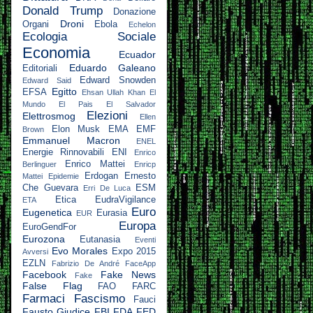
Donald Trump
Donazione
Droni
Organi
Ebola
Echelon
Ecologia Sociale
Economia
Ecuador
Eduardo Galeano
Editoriali
Edward Snowden
Edward Said
Egitto
EFSA
Ehsan Ullah Khan
El
Mundo
El Pais
El Salvador
Elezioni
Elettrosmog
Ellen
Elon Musk
EMA
EMF
Brown
Emmanuel Macron
ENEL
Energie Rinnovabili
ENI
Enrico
Enrico Mattei
Berlinguer
Enricp
Erdogan
Ernesto
Mattei
Epidemie
Che Guevara
ESM
Erri De Luca
Etica
EudraVigilance
ETA
Euro
Eugenetica
Eurasia
EUR
Europa
EuroGendFor
Eurozona
Eutanasia
Eventi
Evo Morales
Expo 2015
Avversi
EZLN
Fabrizio De André
FaceApp
Facebook
Fake News
Fake
False Flag
FAO
FARC
Farmaci
Fascismo
Fauci
Fausto Giudice
FBI
FDA
FED