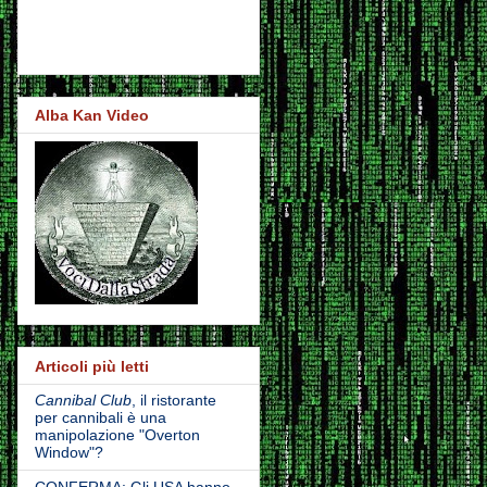
Alba Kan Video
Articoli più letti
Cannibal Club
, il ristorante
per cannibali è una
manipolazione "Overton
Window"?
CONFERMA: Gli USA hanno