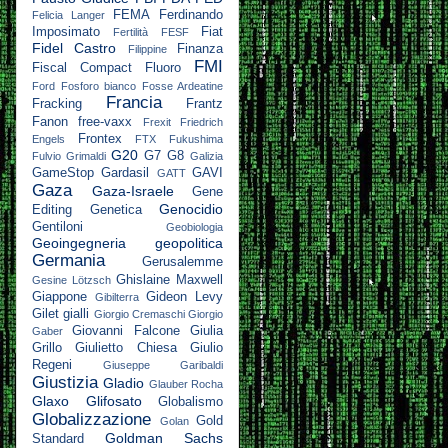
FEMA
Ferdinando
Felicia Langer
Imposimato
Fiat
Fertilità
FESF
Fidel Castro
Finanza
Filippine
FMI
Fiscal Compact
Fluoro
Ford
Fosforo bianco
Fosse Ardeatine
Francia
Fracking
Frantz
Fanon
free-vaxx
Frexit
Friedrich
Frontex
Engels
FTX
Fukushima
G20
G7
G8
Fulvio Grimaldi
Galizia
GameStop
Gardasil
GAVI
GATT
Gaza
Gaza-Israele
Gene
Genocidio
Editing
Genetica
Gentiloni
Geobiologia
Geoingegneria
geopolitica
Germania
Gerusalemme
Ghislaine Maxwell
Gesine Lötzsch
Giappone
Gideon Levy
Gibilterra
Gilet gialli
Giorgio Cremaschi
Giorgio
Giovanni Falcone
Giulia
Gaber
Grillo
Giulietto Chiesa
Giulio
Regeni
Giuseppe Garibaldi
Giustizia
Gladio
Glauber Rocha
Glaxo
Glifosato
Globalismo
Globalizzazione
Gold
Golan
Goldman Sachs
Standard