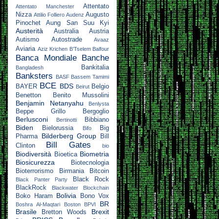
Attentato
Attentato Manchester
Nizza
Augusto
Attilio Folliero
Audenz
Pinochet
Aung San Suu Kyi
Austerità
Australia
Austria
Autismo
Autostrade
Avaaz
Aviaria
Aziz Krichen
B’Tselem
Balfour
Banca Mondiale
Banche
Bankitalia
Bangladesh
Banksters
BASF
Bassem Tamimi
BCE
BDS
BAYER
Belgio
Beirut
Benetton
Benito Mussolini
Benjamin Netanyahu
Benlysta
Beppe Grillo
Bergoglio
Berlusconi
Bibbiano
Bertinotti
Biden
Bielorussia
Big
Bifo
Bilderberg Group
Pharma
Bill
Bill Gates
Clinton
bio
Biodiversità
Biometria
Bioetica
Biosicurezza
Biotecnologia
Bioterrorismo
Birmania
Bitcoin
Black Rock
Black Panter Party
BlackRock
Blackwater
Blockchain
Bolivia
Boko Haram
Bono Vox
BR
Boshra Al-Maqtari
Boston
BPVI
Brasile
Brexit
Bretton Woods