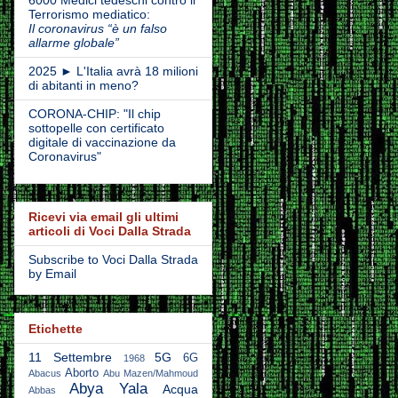
Terrorismo mediatico:
Il coronavirus “è un falso
allarme globale”
2025 ► L'Italia avrà 18 milioni
di abitanti in meno?
CORONA-CHIP: "Il chip
sottopelle con certificato
digitale di vaccinazione da
Coronavirus"
Ricevi via email gli ultimi
articoli di Voci Dalla Strada
Subscribe to Voci Dalla Strada
by Email
Etichette
11 Settembre
5G
6G
1968
Aborto
Abacus
Abu Mazen/Mahmoud
Abya Yala
Acqua
Abbas