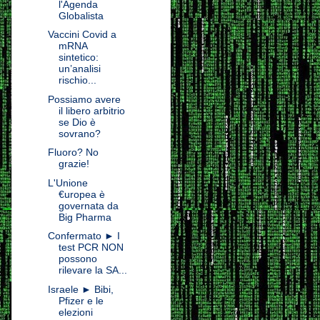
l'Agenda
Globalista
Vaccini Covid a
mRNA
sintetico:
un’analisi
rischio...
Possiamo avere
il libero arbitrio
se Dio è
sovrano?
Fluoro? No
grazie!
L'Unione
€uropea è
governata da
Big Pharma
Confermato ► I
test PCR NON
possono
rilevare la SA...
Israele ► Bibi,
Pfizer e le
elezioni