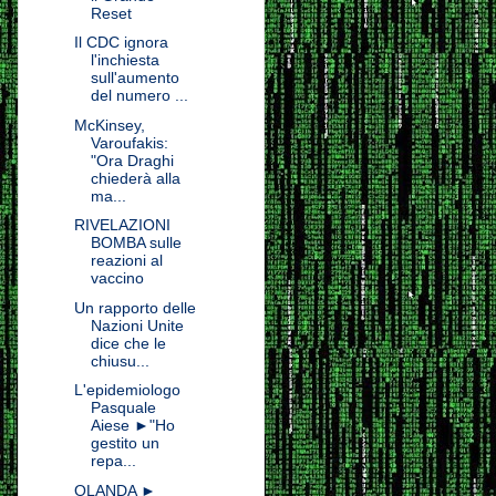
Reset
Il CDC ignora
l'inchiesta
sull'aumento
del numero ...
McKinsey,
Varoufakis:
"Ora Draghi
chiederà alla
ma...
RIVELAZIONI
BOMBA sulle
reazioni al
vaccino
Un rapporto delle
Nazioni Unite
dice che le
chiusu...
L'epidemiologo
Pasquale
Aiese ►"Ho
gestito un
repa...
OLANDA ►