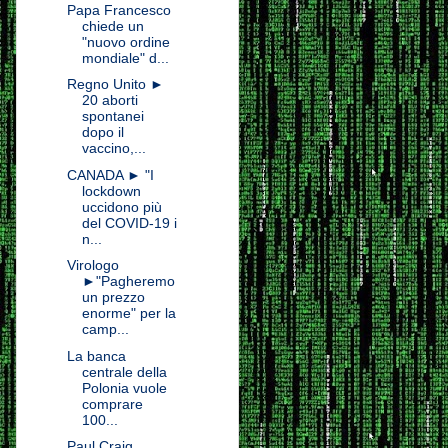
Papa Francesco
chiede un
"nuovo ordine
mondiale" d...
Regno Unito ►
20 aborti
spontanei
dopo il
vaccino,...
CANADA ► "I
lockdown
uccidono più
del COVID-19 i
n...
Virologo
►"Pagheremo
un prezzo
enorme" per la
camp...
La banca
centrale della
Polonia vuole
comprare
100...
Paul Craig