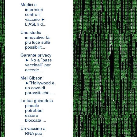
Medici e
infermieri
contro il
vaccino ►
L'ASL li d...
Uno studio
innovativo fa
più luce sulla
possibilit...
Garante privacy
► No a "pass
vaccinali" per
accede...
Mel Gibson
►"Hollywood è
un covo di
parassiti che ...
La tua ghiandola
pineale
potrebbe
essere
bloccata ...
Un vaccino a
RNA può