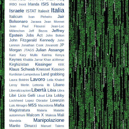
ISIS
Islanda
Irlanda
IRBO
Irexit
Italia
Israele
ISTAT
Italexit
Jair
Italicum
Ivan Pinheiro
Bolsonaro
Jarawa
Jean Monnet
Jean Paul Fitoussi
Jean-Luc
Jeffrey
Mélenchon
Jeff Bezos
Epstein
Jobs Act
John Bolton
John Fitzgerald Kennedy
John
JP
Lennon
Jonathan Cook
Jovanotti
Julian Assange
Morgan
JTAGS
Kant
Kary Mullis
Katrina
Kenya
Keynes
Khalida Jarrar
Khan al Ahmar
Kissinger
Kirghizistan
KKK
Klaus Schwab
Knesset
Kosovo
Land grabbing
Kurdistan
Lampedusa
Lavoro
Laura Boldrini
Leila Khaled
Libano
Leroy Merlin
Lettonia
lib
Libertà
Libia
Liberalizzazioni
Libra
Libri
Licio Gelli
Lira
Lobby
Likud
Lorenzin
Lockheed
Lopez Obrador
M5S
Mafia
Luis Almagro
Macedonia
Magistratura
Malaria
Malattie
Malcom X
Mali
autoimmuni
Malesia
Manipolazione
Mandela
Manlio Dinucci
Manuel Talens