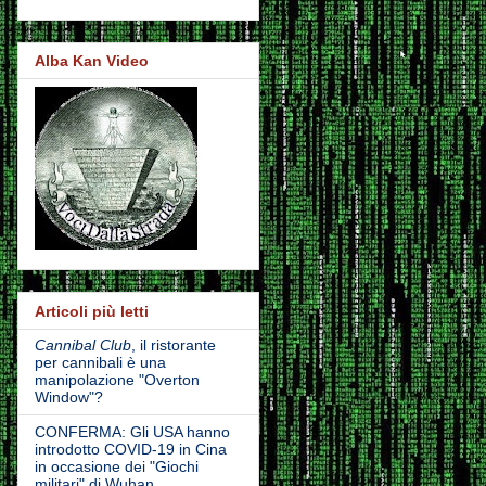
Alba Kan Video
Articoli più letti
Cannibal Club
, il ristorante
per cannibali è una
manipolazione "Overton
Window"?
CONFERMA: Gli USA hanno
introdotto COVID-19 in Cina
in occasione dei "Giochi
militari" di Wuhan.