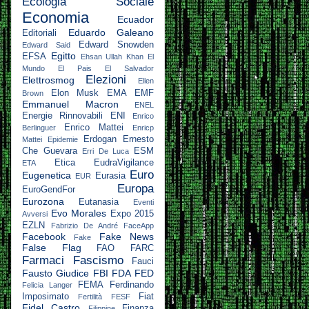
Ecologia Sociale
Economia
Ecuador
Eduardo Galeano
Editoriali
Edward Snowden
Edward Said
Egitto
EFSA
Ehsan Ullah Khan
El
Mundo
El Pais
El Salvador
Elezioni
Elettrosmog
Ellen
Elon Musk
EMA
EMF
Brown
Emmanuel Macron
ENEL
Energie Rinnovabili
ENI
Enrico
Enrico Mattei
Berlinguer
Enricp
Erdogan
Ernesto
Mattei
Epidemie
Che Guevara
ESM
Erri De Luca
Etica
EudraVigilance
ETA
Euro
Eugenetica
Eurasia
EUR
Europa
EuroGendFor
Eurozona
Eutanasia
Eventi
Evo Morales
Expo 2015
Avversi
EZLN
Fabrizio De André
FaceApp
Facebook
Fake News
Fake
False Flag
FAO
FARC
Farmaci
Fascismo
Fauci
Fausto Giudice
FBI
FDA
FED
FEMA
Ferdinando
Felicia Langer
Imposimato
Fiat
Fertilità
FESF
Fidel Castro
Finanza
Filippine