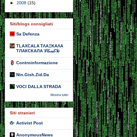
►
2008
(15)
Siti/blogs consigliati
Sa Defenza
TLAXCALA ΤΛΑΞΚΑΛΑ
ТЛАКСКАЛА تلاكسكالا
Controinformazione
Nin.Gish.Zid.Da
VOCI DALLA STRADA
Mostra tutto
Siti stranieri
Activist Post
AnonymousNews