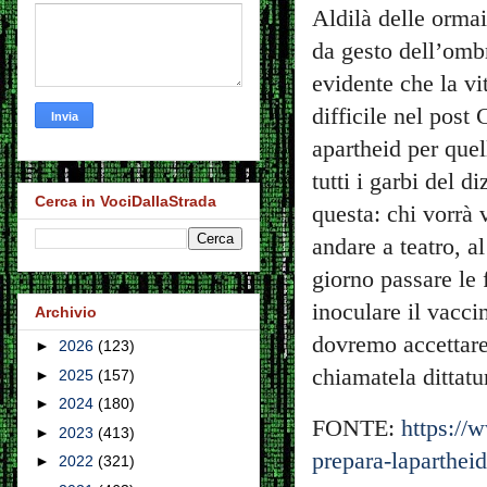
Aldilà delle ormai
da gesto dell’ombre
evidente che la vi
difficile nel post
apartheid per que
tutti i garbi del 
Cerca in VociDallaStrada
questa: chi vorrà 
andare a teatro, 
giorno passare le f
inoculare il vacci
Archivio
dovremo accettare
►
2026
(123)
chiamatela dittatu
►
2025
(157)
►
2024
(180)
FONTE:
https://
►
2023
(413)
prepara-lapartheid
►
2022
(321)