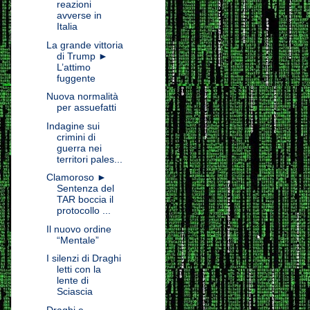
reazioni
avverse in
Italia
La grande vittoria
di Trump ►
L’attimo
fuggente
Nuova normalità
per assuefatti
Indagine sui
crimini di
guerra nei
territori pales...
Clamoroso ►
Sentenza del
TAR boccia il
protocollo ...
Il nuovo ordine
“Mentale”
I silenzi di Draghi
letti con la
lente di
Sciascia
Draghi e