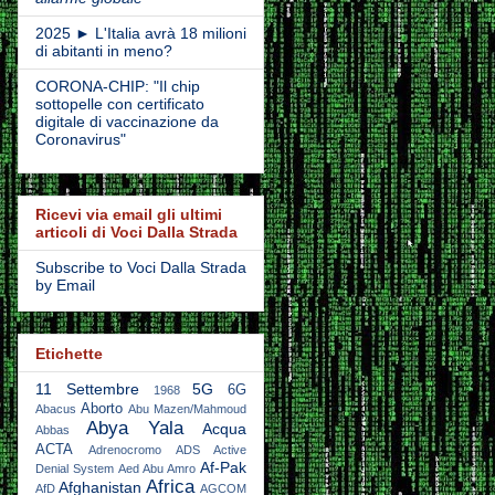
2025 ► L'Italia avrà 18 milioni
di abitanti in meno?
CORONA-CHIP: "Il chip
sottopelle con certificato
digitale di vaccinazione da
Coronavirus"
Ricevi via email gli ultimi
articoli di Voci Dalla Strada
Subscribe to Voci Dalla Strada
by Email
Etichette
11 Settembre
5G
6G
1968
Aborto
Abacus
Abu Mazen/Mahmoud
Abya Yala
Acqua
Abbas
ACTA
Adrenocromo
ADS Active
Af-Pak
Denial System
Aed Abu Amro
Africa
Afghanistan
AfD
AGCOM