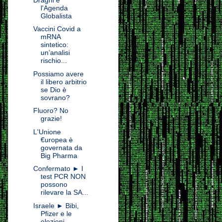
l'Agenda
Globalista
Vaccini Covid a
mRNA
sintetico:
un’analisi
rischio...
Possiamo avere
il libero arbitrio
se Dio è
sovrano?
Fluoro? No
grazie!
L'Unione
€uropea è
governata da
Big Pharma
Confermato ► I
test PCR NON
possono
rilevare la SA...
Israele ► Bibi,
Pfizer e le
elezioni