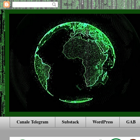
Canale Telegram
Substack
WordPress
GAB