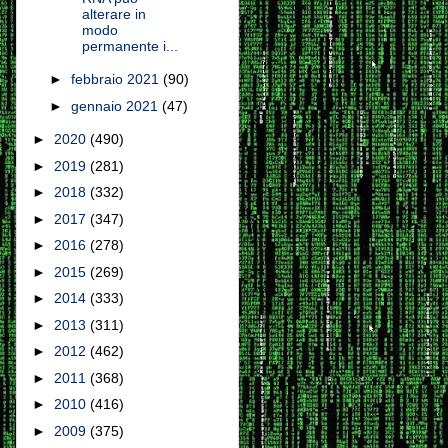
alterare in
modo
permanente i...
►
febbraio 2021
(90)
►
gennaio 2021
(47)
►
2020
(490)
►
2019
(281)
►
2018
(332)
►
2017
(347)
►
2016
(278)
►
2015
(269)
►
2014
(333)
►
2013
(311)
►
2012
(462)
►
2011
(368)
►
2010
(416)
►
2009
(375)