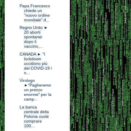
Papa Francesco
chiede un
"nuovo ordine
mondiale" d...
Regno Unito ►
20 aborti
spontanei
dopo il
vaccino,...
CANADA ► "I
lockdown
uccidono più
del COVID-19 i
n...
Virologo
►"Pagheremo
un prezzo
enorme" per la
camp...
La banca
centrale della
Polonia vuole
comprare
100...