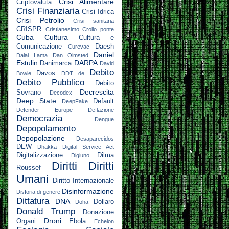
Crisi Alimentare
Criptovaluta
Crisi Finanziaria
Crisi Idrica
Crisi Petrolio
Crisi sanitaria
CRISPR
Cristianesimo
Crollo ponte
Cuba
Cultura
Cultura e
Comunicazione
Daesh
Curevac
Daniel
Dalai Lama
Dan Olmsted
Estulin
DARPA
Danimarca
David
Debito
Davos
Bowie
DDT
de
Debito Pubblico
Debito
Decrescita
Sovrano
Decodex
Deep State
Default
DeepFake
Defender Europe
Deflazione
Democrazia
Dengue
Depopolamento
Depopolazione
Desaparecidos
DEW
Dhakka
Digital Service Act
Digitalizzazione
Dilma
Digiuno
Diritti
Diritti
Roussef
Umani
Diritto Internazionale
Disinformazione
Disforia di genere
Dittatura
DNA
Dollaro
Doha
Donald Trump
Donazione
Droni
Organi
Ebola
Echelon