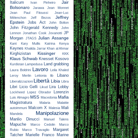
Jair
Italicum
Ivan Pinheiro
Bolsonaro
Jarawa
Jean Monnet
Jean Paul Fitoussi
Jean-Luc
Jeffrey
Mélenchon
Jeff Bezos
Epstein
Jobs Act
John Bolton
John Fitzgerald Kennedy
John
JP
Lennon
Jonathan Cook
Jovanotti
Julian Assange
Morgan
JTAGS
Kant
Kary Mullis
Katrina
Kenya
Keynes
Khalida Jarrar
Khan al Ahmar
Kissinger
Kirghizistan
KKK
Klaus Schwab
Knesset
Kosovo
Land grabbing
Kurdistan
Lampedusa
Lavoro
Laura Boldrini
Leila Khaled
Libano
Leroy Merlin
Lettonia
lib
Libertà
Libia
Liberalizzazioni
Libra
Libri
Licio Gelli
Lira
Lobby
Likud
Lorenzin
Lockheed
Lopez Obrador
M5S
Mafia
Luis Almagro
Macedonia
Magistratura
Malaria
Malattie
Malcom X
Mali
autoimmuni
Malesia
Manipolazione
Mandela
Manlio Dinucci
Manuel Talens
Mapuche
Marco Cedolin
Marco
Margaret
Rubio
Marco Travaglio
Tatcher
Marielle Franco
Marine