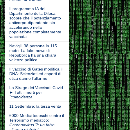
Il programma IA del
Dipartimento della Difesa
scopre che il potenziamento
anticorpo-dipendente sta
accelerando nella
popolazione completamente
vaccinata
Navigli, 38 persone in 115
metri. La fake news di
Repubblica ha una chiara
valenza politica
Il vaccino di Gates modifica il
DNA: Scienziati ed esperti di
etica danno l’allarme
La Strage dei Vaccinati Covid
► Tutti i morti per
"coincidenza"
11 Settembre: la terza verità
6000 Medici tedeschi contro il
Terrorismo mediatico:
Il coronavirus “è un falso
allarme globale”