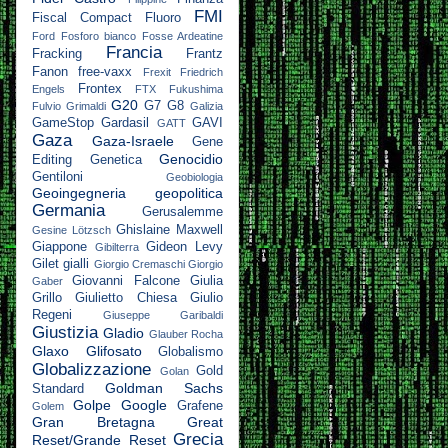
FMI
Fiscal Compact
Fluoro
Ford
Fosforo bianco
Fosse Ardeatine
Francia
Fracking
Frantz
Fanon
free-vaxx
Frexit
Friedrich
Frontex
Engels
FTX
Fukushima
G20
G7
G8
Fulvio Grimaldi
Galizia
GameStop
Gardasil
GAVI
GATT
Gaza
Gaza-Israele
Gene
Genocidio
Editing
Genetica
Gentiloni
Geobiologia
Geoingegneria
geopolitica
Germania
Gerusalemme
Ghislaine Maxwell
Gesine Lötzsch
Giappone
Gideon Levy
Gibilterra
Gilet gialli
Giorgio Cremaschi
Giorgio
Giovanni Falcone
Giulia
Gaber
Grillo
Giulietto Chiesa
Giulio
Regeni
Giuseppe Garibaldi
Giustizia
Gladio
Glauber Rocha
Glaxo
Glifosato
Globalismo
Globalizzazione
Gold
Golan
Goldman Sachs
Standard
Golpe
Google
Grafene
Golem
Gran Bretagna
Great
Grecia
Reset/Grande Reset