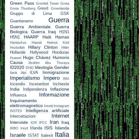
Green Pass
Grenfell Tower
Greta
Grexit
Greta Thunberg
Groenlandia
Gruppo di Lima
GSK
Guerra
Guantanamo
Guerra Ambientale
Guerra
Biologica
Guerra Iraq
H1N1
HAARP
Haiti
Hamas
H5N1
Hantavirus
Hawaii
Helmut Kohl
Hillary Clinton
Hezbollah
Hitler
Hollande
Hollywood
Honduras
Hugo Chávez
Humoris
Huawei
Causa
Ibrahim Abu Thuraya
ID2020
Ideologia Gender
ID4D
Immigrazione
ILVA
Ilaria Alpi
Imperialismo
Impero
IMU
Incendio
Inceneritori
Inchieste
India
Inflazione
Indipendenza
Informazione
Influenza
Inquinamento
elettromagnetico
Insetti
Instagram
Intelligenza artificiale
INSTEX
Internet
Intercettazioni
Iran
Interviste
Iraq
IOR
IPCC
ISIS
Islanda
Irlanda
IRBO
Irexit
Italia
Israele
ISTAT
Italexit