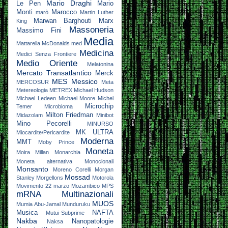
Mario Draghi
Le Pen
Mario
Monti
Marocco
marò
Martin Luther
Marwan Barghouti
Marx
King
Massoneria
Massimo Fini
Media
Mattarella
McDonalds
med
Medicina
Medici Senza Frontiere
Medio Oriente
Melatonina
Mercato Transatlantico
Merck
MES
Messico
MERCOSUR
Meta
Metereologia
METREX
Michael Hudson
Michael Ledeen
Michael Moore
Michel
Microchip
Temer
Microbioma
Milton Friedman
Midazolam
Minibot
Mino Pecorelli
MINURSO
MK ULTRA
Miocardite/Pericardite
Moderna
MMT
Moby Prince
Moneta
Moira Millan
Monarchia
Moneta alternativa
Monoclonali
Monsanto
Moreno Corelli
Morgan
Mossad
Stanley
Morgellons
Motorola
Movimento 22 marzo
Mozambico
MPS
mRNA
Multinazionali
MUOS
Mumia Abu-Jamal
Munduruku
Musica
NAFTA
Mutui-Subprime
Nakba
Nanopatologie
Naksa