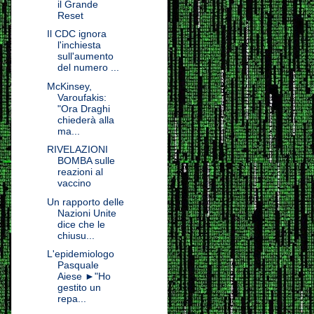
il Grande
Reset
Il CDC ignora
l'inchiesta
sull'aumento
del numero ...
McKinsey,
Varoufakis:
"Ora Draghi
chiederà alla
ma...
RIVELAZIONI
BOMBA sulle
reazioni al
vaccino
Un rapporto delle
Nazioni Unite
dice che le
chiusu...
L'epidemiologo
Pasquale
Aiese ►"Ho
gestito un
repa...