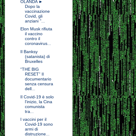
OLANDA ►
Dopo la
vaccinazione
Covid, gli
anziani "...
Elon Musk rifiuta
il vaccino
contro il
coronavirus...
Il Banksy
(satanista) di
Bruxelles
“THE BIG
RESET” Il
documentario
senza censura
dell...
Il Covid-19 è solo
l'inizio, la Cina
comunista
tra...
I vaccini per il
Covid-19 sono
armi di
distruzione...