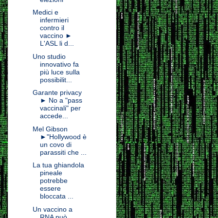
Medici e
infermieri
contro il
vaccino ►
L'ASL li d...
Uno studio
innovativo fa
più luce sulla
possibilit...
Garante privacy
► No a "pass
vaccinali" per
accede...
Mel Gibson
►"Hollywood è
un covo di
parassiti che ...
La tua ghiandola
pineale
potrebbe
essere
bloccata ...
Un vaccino a
RNA può