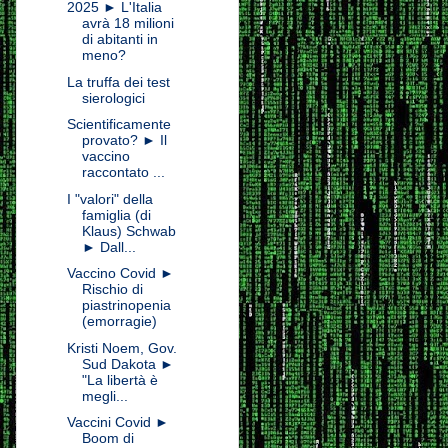
2025 ► L'Italia
avrà 18 milioni
di abitanti in
meno?
La truffa dei test
sierologici
Scientificamente
provato? ► Il
vaccino
raccontato ...
I "valori" della
famiglia (di
Klaus) Schwab
► Dall...
Vaccino Covid ►
Rischio di
piastrinopenia
(emorragie)
Kristi Noem, Gov.
Sud Dakota ►
"La libertà è
megli...
Vaccini Covid ►
Boom di