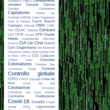
Cambiamento
Georgescu
Calle13
climatico
Canada
Cancro
Cannabis
Cannibalismo
Capitalismo
Carbon Tax
CariChieti
CARIGE
Carles Puigdemont
Caschi Bianchi
Carte di Panama
CBDC
Catalogna
Catricalà
CDBC
Censura
CELAC
CEE
Celiachia
CFR
Charlie
CETA
CEPI
Cevarix
Hebdo
Charlottesville
Chernobyl
CIA
Cina
Cile
Cinema
Chevron
Cisgiordania
Cipro
Clint Eastwood
Clonazione umana
Cloud seeding
Club
CO2
Codacons
di Roma
CNN
co
Colombia
CODEX
Colao
Colonialismo
Columbus Day
Contanti
Comunismo
Congo
Controllo globale
COP21
Corea del
COP25
Copyrigth
Nord
Corea del Sud
Coronavirus
Corruzione
CORVELVA
cost
Costa D'Avorio
Costituzione
Costituente
Covid-19
Covid19
Credito
criptomoneta
Sociale
CReG