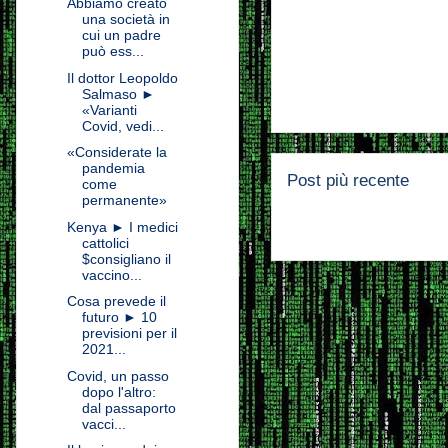
Abbiamo creato
una società in
cui un padre
può ess...
Il dottor Leopoldo
Salmaso ►
«Varianti
Covid, vedi...
«Considerate la
pandemia
Post più recente
come
permanente»
Kenya ► I medici
cattolici
$consigliano il
vaccino...
Cosa prevede il
futuro ► 10
previsioni per il
2021...
Covid, un passo
dopo l'altro:
dal passaporto
vacci...