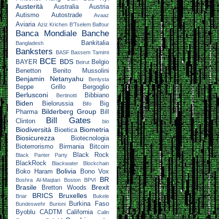
Austerità
Australia
Austria
Autismo
Autostrade
Avaaz
Aviaria
Aziz Krichen
B’Tselem
Balfour
Banca Mondiale
Banche
Bankitalia
Bangladesh
Banksters
BASF
Bassem Tamimi
BCE
BDS
BAYER
Belgio
Beirut
Benetton
Benito Mussolini
Benjamin Netanyahu
Benlysta
Beppe Grillo
Bergoglio
Berlusconi
Bibbiano
Bertinotti
Biden
Bielorussia
Big
Bifo
Bilderberg Group
Pharma
Bill
Bill Gates
Clinton
bio
Biodiversità
Biometria
Bioetica
Biosicurezza
Biotecnologia
Bioterrorismo
Birmania
Bitcoin
Black Rock
Black Panter Party
BlackRock
Blackwater
Blockchain
Bolivia
Boko Haram
Bono Vox
BR
Boshra Al-Maqtari
Boston
BPVI
Brasile
Brexit
Bretton Woods
BRICS
Bruxelles
Briar
Bukele
Burkina Faso
Bundeswehr
Burioni
Byoblu
CADTM
California
Calin