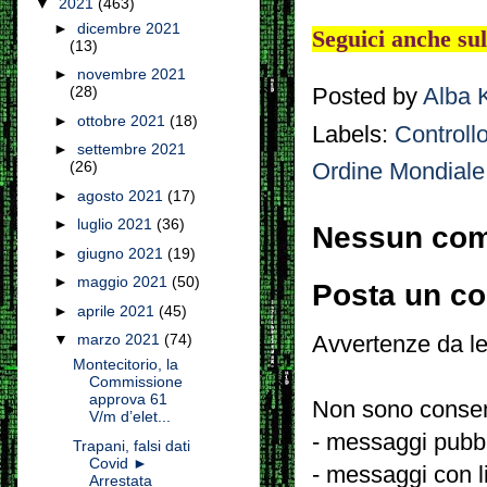
▼
2021
(463)
►
dicembre 2021
Seguici anche su
(13)
►
novembre 2021
(28)
Posted by
Alba 
►
ottobre 2021
(18)
Labels:
Controll
►
settembre 2021
(26)
Ordine Mondiale
►
agosto 2021
(17)
►
luglio 2021
(36)
Nessun co
►
giugno 2021
(19)
►
maggio 2021
(50)
Posta un c
►
aprile 2021
(45)
▼
marzo 2021
(74)
Avvertenze da le
Montecitorio, la
Commissione
approva 61
Non sono consent
V/m d’elet...
- messaggi pubbli
Trapani, falsi dati
Covid ►
- messaggi con l
Arrestata