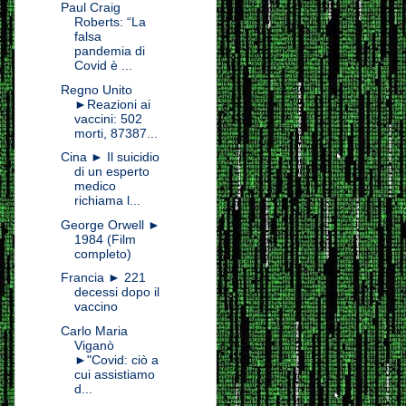
Paul Craig
Roberts: “La
falsa
pandemia di
Covid è ...
Regno Unito
►Reazioni ai
vaccini: 502
morti, 87387...
Cina ► Il suicidio
di un esperto
medico
richiama l...
George Orwell ►
1984 (Film
completo)
Francia ► 221
decessi dopo il
vaccino
Carlo Maria
Viganò
►"Covid: ciò a
cui assistiamo
d...