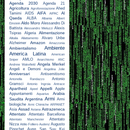
Agenda 2030
Agenda 21
Agricoltura
Ahed
Agroforestazione
AIFA
Al
Tamimi
AIDS
AIPAC
Qaeda
ALBA
Albania
Albert
Aldo Moro
Alessandro Di
Einstein
Battista
Alexis
Alessandro Mieluzzi
Alimentazione
Tsipras
Algeria
Alvaro Uribe
Alitalia
Allattamento
Amazon
Alzheimer
Amazzonia
Ambiente
Ambientalismo
America Latina
American
AMLO
Sniper
Anarchismo
ANC
Angela Merkel
Andrew Wakefield
Angeli e Demoni
Angelina Jolie
Anniversari
Antisemitismo
Antonio
Antonella Randazzo
Gramsci
Antonio Ingroia
Antrace
Apartheid
Appelli
Apple
Apeel
Arabia
Appuntamenti
Aquarius
Armi
Saudita
Argentina
Armi
biologiche
Armi Chimiche
ARPANET
Assad
Astrazeneca
Asia
Astana
Attentato
Attentato Barcellona
Attentato
Attentato Manchester
Nizza
Augusto
Attilio Folliero
Audenz
Pinochet
Aung San Suu Kyi