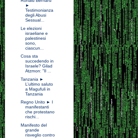
Ronald Bernard
►
Testimonianza
degli Abusi
Sessual...
Le elezioni
israeliane e
palestinesi
sono,
ciascun...
Cosa sta
succedendo in
Israele? Gilad
Atzmon: "Il ...
Tanzania ►
L’ultimo saluto
a Magufuli in
Tanzania
Regno Unito ► I
manifestanti
che protestano
rischi...
Manifesto del
grande
risveglio contro