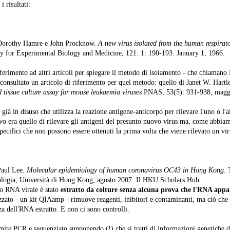
i risultati:
: Dorothy Hamre e John Procknow.
A new virus isolated from the human respirato
ty for Experimental Biology and Medicine, 121: 1: 190-193. January 1, 1966.
iferimento ad altri articoli per spiegare il metodo di isolamento - che chiamano 
sultato un articolo di riferimento per quel metodo: quello di Janet W. Hartle
tissue culture assay for mouse leukaemia viruses
PNAS, 53(5): 931-938, magg
 già in disuso che utilizza la reazione antigene-anticorpo per rilevare l'uno o l'a
tivo era quello di rilevare gli antigeni del presunto nuovo virus ma, come abbiam
pecifici che non possono essere ottenuti la prima volta che viene rilevato un vir
Paul Lee.
Molecular epidemiology of human coronavirus OC43 in Hong Kong
. 
ologia, Università di Hong Kong, agosto 2007. Il HKU Scholars Hub.
to RNA virale è stato
estratto da colture senza alcuna prova che l'RNA appa
zzato - un kit QIAamp - rimuove reagenti, inibitori e contaminanti, ma ciò che
a dell'RNA estratto. E non ci sono controlli.
mite PCR e sequenziato supponendo (!) che si tratti di informazioni genetiche d