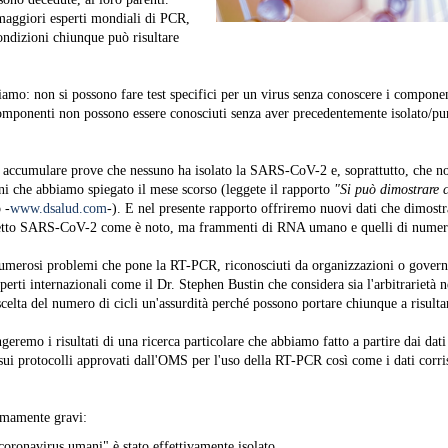
maggiori esperti mondiali di PCR,
condizioni chiunque può risultare
amo: non si possono fare test specifici per un virus senza conoscere i componen
 componenti non possono essere conosciuti senza aver precedentemente isolato/pur
 accumulare prove che nessuno ha isolato la SARS-CoV-2 e, soprattutto, che n
ioni che abbiamo spiegato il mese scorso (leggete il rapporto
"Si può dimostrare c
 -
www.dsalud.com
-). E nel presente rapporto offriremo nuovi dati che dimost
detto SARS-CoV-2 come è noto, ma frammenti di RNA umano e quelli di numer
umerosi problemi che pone la RT-PCR, riconosciuti da organizzazioni o gover
perti internazionali come il Dr. Stephen Bustin che considera sia l'arbitrarietà ne
a scelta del numero di cicli un'assurdità perché possono portare chiunque a risulta
eremo i risultati di una ricerca particolare che abbiamo fatto a partire dai dati 
i protocolli approvati dall'OMS per l'uso della RT-PCR così come i dati corris
emamente gravi:
coronavirus umani" è stato effettivamente isolato.