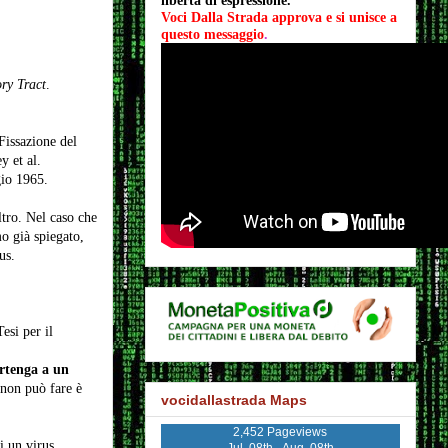
libertà di espressione.
Voci Dalla Strada approva e si unisce a 
questo messaggio
.
ry Tract
.
Fissazione del
y et al.
io 1965.
ltro. Nel caso che
o già spiegato,
us.
Tesi per il
rtenga a un
 non può fare è
vocidallastrada Maps
2,452 Pageviews
i un virus.
Jul. 08th - Aug. 08th