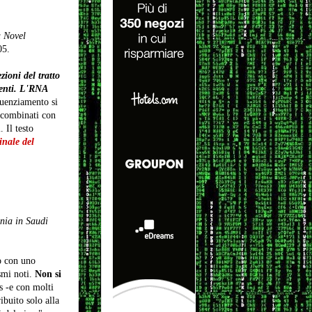
 Novel
05.
ioni del tratto
ienti. L'RNA
quenziamento si
 combinati con
 Il testo
nale del
nia in Saudi
to con uno
smi noti.
Non si
s -e con molti
ibuito solo alla