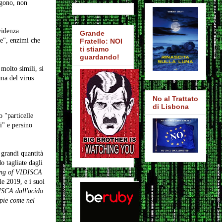
ngono, non
videnza
Grande
ne", enzimi che
Fratello: NOI
ti stiamo
guardando!
molto simili, si
ma del virus
No al Trattato
di Lisbona
 "particelle
i" e persino
 grandi quantità
o tagliate dagli
ing of VIDISCA
le 2019, e i suoi
ISCA dall'acido
opie come nel