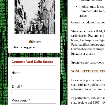
Inoltre, tutte le s
frammenti dei loro
archei.
Questi includono, ma non
Shwanella marina JCM, Dia
sarikeiensis, Bizionia ec
bovis, Leptospira saintg
Paenibacillius koleovoran
Libri da leggere!
Chryseobacterium shigens
lunga lista di altri.
Contatta Voci Dalla Strada
Spiegheremo passo dopo pa
SONO STATI ISOLAT
Nome
Durante la prima metà di
stata isolata e poiché col
Email
*
abbiamo iniziato a fare un
In particolare, abbiamo r
Messaggio
*
stato isolato nel 1965)