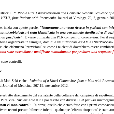
Patrick C. Y. Woo e altri.
Characterisation and Complete Genome Sequence of a
s HKU1, from Patients with Pneumonia
. Journal of Virology, 79, 2, gennaio 20
e, inizia con queste parole:
"Nonostante una vasta ricerca in pazienti con infez
sa microbiologica è stata identificata in una percentuale significativa di paz
 non purificate"
. E viene utilizzata una PCR con geni di coronavirus. Per il se
oteine organizzate in famiglie, domini e siti funzionali -PFAM e INterProScan-
 che effettuano "previsioni" su come i nucleotidi dovrebbero essere combinati.
ono state assemblate e modificate manualmente per produrre una sequenza fi
 sono controlli.
V
Ali Moh Zaki e altri.
Isolation of a Novel Coronavirus from a Man with Pneumo
Journal of Medicine, 367:19, novembre 2012.
e estratto direttamente dal surnatante della coltura e dal campione di espettora
Puré Viral Nucleic Acid Kit e poi testato con diverse PCR per vari microrgani
 non ci sono controlli
. In breve, quello che è stato fatto con i primi coronaviru
tivare tessuti presumibilmente infetti - qualunque "effetto citopatico" è stato attr