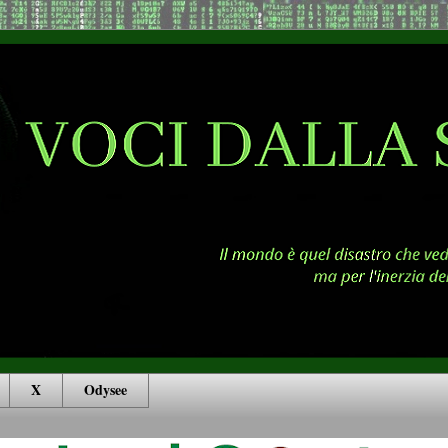
X
Odysee