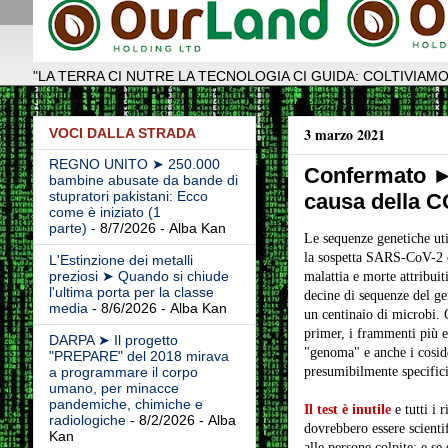
"LA TERRA CI NUTRE LA TECNOLOGIA CI GUIDA: COLTIVIAMO
3 marzo 2021
VOCI DALLA STRADA
REGNO UNITO ➤ 250.000
Confermato ►
bambine abusate da bande di
stupratori pakistani: Ecco
causa della 
come è iniziato (1
parte)
- 8/7/2026
- Alba Kan
Le sequenze genetiche uti
la sospetta SARS-CoV-2 e 
L'Estinzione dei metalli
preziosi ➤ Quando si chiude
malattia e morte attribuit
l'ultima porta per la classe
decine di sequenze del g
media
- 8/6/2026
- Alba Kan
un centinaio di microbi.
primer, i frammenti più es
DARPA ➤ Il progetto
"genoma" e anche i cosidd
"PREPARE" del 2018 mirava
presumibilmente specific
a programmare il corpo
umano, per minacce
pandemiche, chimiche e
Il test è inutile
e tutti i 
radiologiche
- 8/2/2026
- Alba
dovrebbero essere scienti
Kan
alle persone colpite; e se