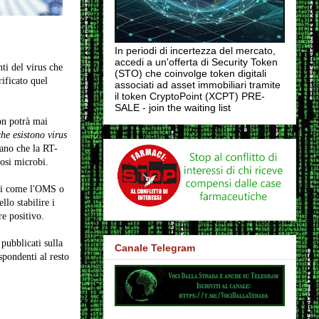
In periodi di incertezza del mercato,
accedi a un'offerta di Security Token
ti del virus che
(STO) che coinvolge token digitali
ificato quel
associati ad asset immobiliari tramite
il token CryptoPoint (XCPT) PRE-
SALE - join the waiting list
on potrà mai
he esistono virus
rano che la RT-
osi microbi.
ni come l'OMS o
llo stabilire i
re positivo.
pubblicati sulla
Canale Telegram
pondenti al resto