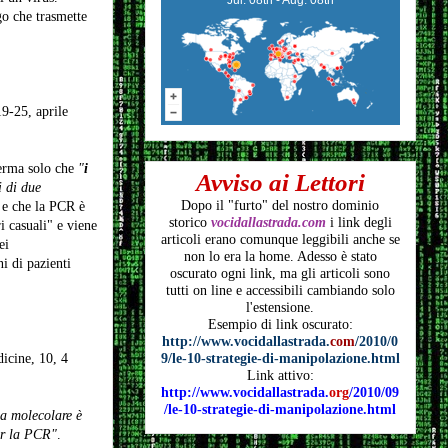
go che trasmette
9-25, aprile
ferma solo che
"
i
Avviso ai Lettori
i di due
Dopo il "furto" del nostro dominio
s e che la PCR è
storico
vocidallastrada.com
i link degli
ri casuali" e viene
articoli
erano comunque leggibili anche se
ei
non lo era la home. Adesso è stato
i di pazienti
oscurato ogni link, ma gli articoli
sono
tutti on line e accessibili cambiando solo
l'estensione.
Esempio di link oscurato:
http://www.vocidallastrada.
com
/2010/0
9/le-10-strategie-di-manipolazione.html
icine, 10, 4
Link attivo:
http://www.vocidallastrada.
org
/2010/09
/le-10-strategie-di-manipolazione.html
ia molecolare è
per la PCR"
.