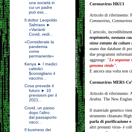
una società in
Coronavirus HKU1
cui un padre
può ess...
Articolo di riferimento: 
Il dottor Leopoldo
Coronavirus, Coronaviru
Salmaso ►
«Varianti
L'articolo, incredibilment
Covid, vedi...
respiratorio, nessuna cau
«Considerate la
viene estratto da colture
pandemia
usano due database di pr
come
due programmi informatici
permanente»
aggiunge:
"Le sequenze s
Kenya ► I medici
genoma virale".
cattolici
E ancora una volta non ci
$consigliano il
vaccino...
Coronavirus MERS-Co
Cosa prevede il
futuro ► 10
Articolo di riferimento: 
previsioni per il
Arabia.
The New England 
2021...
Covid, un passo
Il materiale genetico vien
dopo l'altro:
strumento chiamato High 
dal passaporto
parla di purificazione e
vacci...
altri presunti virus- è col
Il business dei