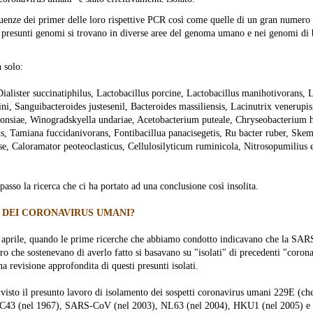
equenze dei primer delle loro rispettive PCR così come quelle di un gran numero 
 presunti genomi si trovano in diverse aree del genoma umano e nei genomi di b
 solo:
lister succinatiphilus, Lactobacillus porcine, Lactobacillus manihotivorans, 
hini, Sanguibacteroides justesenil, Bacteroides massiliensis, Lacinutrix venerupi
ironsiae, Winogradskyella undariae, Acetobacterium puteale, Chryseobacterium 
s, Tamiana fuccidanivorans, Fontibacillua panacisegetis, Ru bacter ruber, Skem
e, Caloramator peoteoclasticus, Cellulosilyticum ruminicola, Nitrosopumilius 
sso la ricerca che ci ha portato ad una conclusione così insolita.
I DEI CORONAVIRUS UMANI?
 aprile, quando le prime ricerche che abbiamo condotto indicavano che la SA
oro che sostenevano di averlo fatto si basavano su "isolati" di precedenti "coron
a revisione approfondita di questi presunti isolati.
ivisto il presunto lavoro di isolamento dei sospetti coronavirus umani 229E (che
, OC43 (nel 1967), SARS-CoV (nel 2003), NL63 (nel 2004), HKU1 (nel 2005)