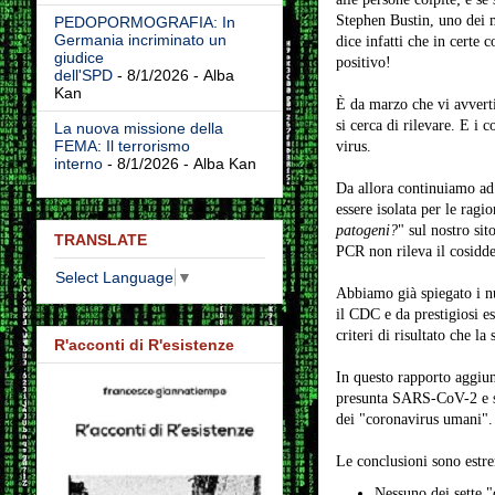
Stephen Bustin, uno dei 
PEDOPORMOGRAFIA: In
Germania incriminato un
dice infatti che in certe 
giudice
positivo!
dell'SPD
- 8/1/2026
- Alba
Kan
È da marzo che vi avverti
si cerca di rilevare. E i
La nuova missione della
FEMA: Il terrorismo
virus.
interno
- 8/1/2026
- Alba Kan
Da allora continuiamo ad
essere isolata per le rag
patogeni?
" sul nostro sito
TRANSLATE
PCR non rileva il cosid
Select Language
▼
Abbiamo già spiegato i n
il CDC e da prestigiosi es
criteri di risultato che l
R'acconti di R'esistenze
In questo rapporto aggiung
presunta SARS-CoV-2 e su
dei "coronavirus umani".
Le conclusioni sono estr
Nessuno dei sette "