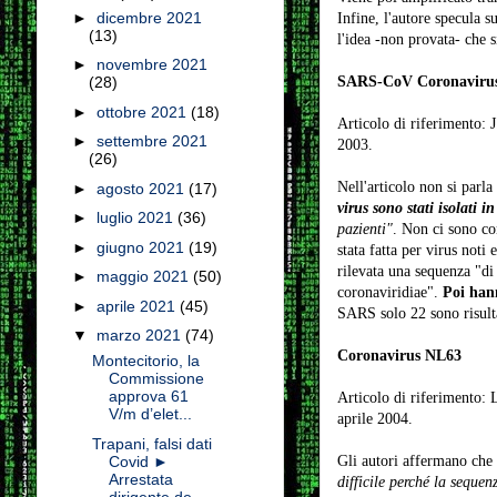
►
dicembre 2021
Infine, l'autore specula 
(13)
l'idea -non provata- che s
►
novembre 2021
SARS-CoV Coronaviru
(28)
►
ottobre 2021
(18)
Articolo di riferimento: J
►
settembre 2021
2003.
(26)
Nell'articolo non si parl
►
agosto 2021
(17)
virus sono stati isolati i
►
luglio 2021
(36)
pazienti"
. Non ci sono con
►
giugno 2021
(19)
stata fatta per virus noti 
rilevata una sequenza "di
►
maggio 2021
(50)
coronaviridiae".
Poi han
►
aprile 2021
(45)
SARS solo 22 sono risulta
▼
marzo 2021
(74)
Coronavirus NL63
Montecitorio, la
Commissione
approva 61
Articolo di riferimento: 
V/m d’elet...
aprile 2004.
Trapani, falsi dati
Covid ►
Gli autori affermano che
Arrestata
difficile perché la sequen
dirigente de...