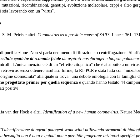
su mutazioni, ricombinazioni, genotipi, evoluzione molecolare, ceppi e altro ger
i stia lavorando con un "virus".
s
. S. M. Peiris e altri.
Coronavirus as a possible cause of SARS.
Lancet 361: 131
a di purificazione. Non si parla nemmeno di filtrazione o centrifugazione. Si af
n cellule epatiche di scimmia fetale
da aspirati nasofaringei e biopsie polmonar
trolli. L'unica menzione è di un "effetto citopatico" che è attribuito a un viru
e retrovirus senza ottenere risultati. Infine, la RT-PCR è stata fatta con "iniziato
 origine sconosciuta" alla quale si trova "una debole omologia con la famiglia d
no progettato primer per quella sequenza
e quando hanno testato 44 campion
ti positivi.
Lia van der Hock e altri.
Identification of a new human coronavirus
. Nature Med
"l'identificazione di agenti patogeni sconosciuti utilizzando strumenti di biolog
za bersaglio non è nota e quindi non è possibile progettare iniziatori specifici 