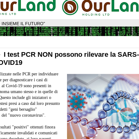
 INSIEME IL FUTURO"
 I test PCR NON possono rilevare la SARS
COVID19
lizzate nelle PCR per individuare
per diagnosticare i casi di
i al Covid-19 sono presenti in
enoma umano stesso e in quelle di
Questo include gli iniziatori o
tesi presi a caso dal loro presunto
etti "geni bersaglio"
i del "nuovo coronavirus".
risultati "positivi" ottenuti finora
ficamente invalidati e comunicati
 sono decedute, ai loro parenti.