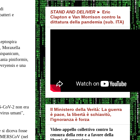
di
STAND AND DELIVER
► Eric
atteri e
Clapton e Van Morrison contro la
dittatura della pandemia (sub. ITA)
Leptospira
s, Moraxella
hispanicum,
ania piniformis,
evryensis e una
RS-CoV-2 non era
Il Ministero della Verità: La guerra
avirus umani",
è pace, la libertà è schiavitù,
l'ignoranza è forza
Video-appello collettivo contro la 
 si diceva fosse
censura della rete e a favore della 
 e MERSCoV (nel