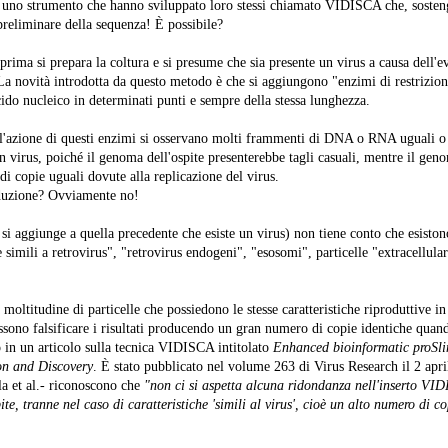
 uno strumento che hanno sviluppato loro stessi chiamato VIDISCA che, soste
reliminare della sequenza! È possibile?
ima si prepara la coltura e si presume che sia presente un virus a causa dell'e
. La novità introdotta da questo metodo è che si aggiungono "enzimi di restrizio
cido nucleico in determinati punti e sempre della stessa lunghezza.
l'azione di questi enzimi si osservano molti frammenti di DNA o RNA uguali o 
 virus, poiché il genoma dell'ospite presenterebbe tagli casuali, mentre il geno
i copie uguali dovute alla replicazione del virus.
eduzione? Ovviamente no!
si aggiunge a quella precedente che esiste un virus) non tiene conto che esistono
le simili a retrovirus", "retrovirus endogeni", "esosomi", particelle "extracellular
moltitudine di particelle che possiedono le stesse caratteristiche riproduttive in
sono falsificare i risultati producendo un gran numero di copie identiche quand
 in un articolo sulla tecnica VIDISCA intitolato
Enhanced bioinformatic proSl
ion and Discovery
. È stato pubblicato nel volume 263 di Virus Research il 2 apri
a et al.- riconoscono che
"non ci si aspetta alcuna ridondanza nell'inserto VID
ite, tranne nel caso di caratteristiche 'simili al virus', cioè un alto numero di c