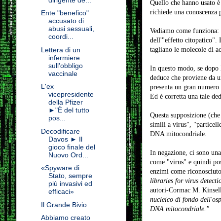
Quello che hanno usato è
richiede una conoscenza p
Ente "benefico"
accusato di
abusi sessuali,
Vediamo come funziona: pr
coordi...
dell'"effetto citopatico"
Lettera di un
tagliano le molecole di a
infermiere
sull'obbligo
In questo modo, se dopo 
vaccinale
deduce che proviene da un
L'ex
presenta un gran numero d
vicepresidente
Ed è corretta una tale d
della Pfizer
►"È del tutto
Questa supposizione (che 
pos...
simili a virus", "particel
Decodificare
DNA mitocondriale.
Davos ► Il
gioco finale del
In negazione, ci sono una 
Nuovo Ord...
come "virus" e quindi pos
«Spyware di
enzimi come riconosciuto
Stato, sempre
libraries for virus detect
più invasivi ed
autori-Cormac M. Kinsell
efficaci»
nucleico di fondo dell'osp
Il Grande Bivio
DNA mitocondriale."
Abbiamo creato