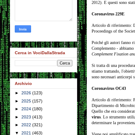
2012). E questi sono stati 
Coronavirus 229E
Articolo di riferimento
Proceedings of the Socie
Poiché gli autori fanno r
Complemento - abbiamo con
Cerca in VociDallaStrada
Complement Fixation and 
Si tratta di una procedura
stiamo trattando, l'obiet
sono necessari anticorpi s
Archivio
Coronavirus OC43
►
2026
(123)
Articolo di riferimento: 
►
2025
(157)
Dipartimento di Microbi
►
2024
(180)
Quello che era considera
►
2023
(413)
virus
. Lo strumento utili
determinare la provenienz
►
2022
(321)
▼
2021
(463)
Viene poi amplificato tra