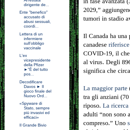
in fase avanzata (
dirigente de...
2029,” aggiungend
Ente "benefico"
accusato di
tumori in stadio a
abusi sessuali,
coordi...
Lettera di un
Il Canada ha una p
infermiere
sull'obbligo
canadese
riferisc
vaccinale
COVID-19, il che 
L'ex
vicepresidente
al virus. Degli 89
della Pfizer
►"È del tutto
significa che circ
pos...
Decodificare
Davos ► Il
La maggior parte
gioco finale del
tra gli anziani (70
Nuovo Ord...
«Spyware di
riposo.
La ricerca 
Stato, sempre
più invasivi ed
adulti “non sono a
efficaci»
compreso.” Uno
Il Grande Bivio