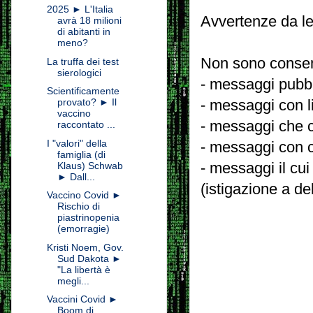
2025 ► L'Italia
Avvertenze da le
avrà 18 milioni
di abitanti in
meno?
Non sono consent
La truffa dei test
sierologici
- messaggi pubbli
Scientificamente
provato? ► Il
- messaggi con l
vaccino
- messaggi che c
raccontato ...
I "valori" della
- messaggi con c
famiglia (di
- messaggi il cui
Klaus) Schwab
► Dall...
(istigazione a de
Vaccino Covid ►
Rischio di
piastrinopenia
(emorragie)
Kristi Noem, Gov.
Sud Dakota ►
"La libertà è
megli...
Vaccini Covid ►
Boom di