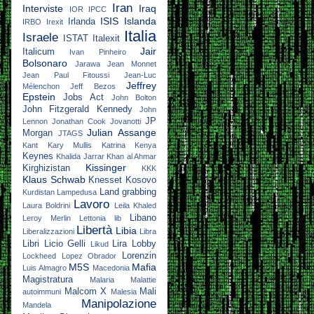
Iran
Interviste
Iraq
IOR
IPCC
ISIS
Islanda
Irlanda
IRBO
Irexit
Italia
Israele
ISTAT
Italexit
Jair
Italicum
Ivan Pinheiro
Bolsonaro
Jarawa
Jean Monnet
Jean Paul Fitoussi
Jean-Luc
Jeffrey
Mélenchon
Jeff Bezos
Epstein
Jobs Act
John Bolton
John Fitzgerald Kennedy
John
JP
Lennon
Jonathan Cook
Jovanotti
Julian Assange
Morgan
JTAGS
Kant
Kary Mullis
Katrina
Kenya
Keynes
Khalida Jarrar
Khan al Ahmar
Kissinger
Kirghizistan
KKK
Klaus Schwab
Knesset
Kosovo
Land grabbing
Kurdistan
Lampedusa
Lavoro
Laura Boldrini
Leila Khaled
Libano
Leroy Merlin
Lettonia
lib
Libertà
Libia
Liberalizzazioni
Libra
Libri
Licio Gelli
Lira
Lobby
Likud
Lorenzin
Lockheed
Lopez Obrador
M5S
Mafia
Luis Almagro
Macedonia
Magistratura
Malaria
Malattie
Malcom X
Mali
autoimmuni
Malesia
Manipolazione
Mandela