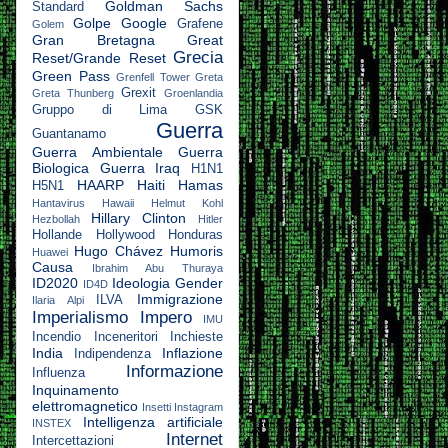
Goldman Sachs
Standard
Golpe
Google
Grafene
Golem
Gran Bretagna
Great
Grecia
Reset/Grande Reset
Green Pass
Grenfell Tower
Greta
Grexit
Greta Thunberg
Groenlandia
Gruppo di Lima
GSK
Guerra
Guantanamo
Guerra Ambientale
Guerra
Biologica
Guerra Iraq
H1N1
HAARP
Haiti
Hamas
H5N1
Hantavirus
Hawaii
Helmut Kohl
Hillary Clinton
Hezbollah
Hitler
Hollande
Hollywood
Honduras
Hugo Chávez
Humoris
Huawei
Causa
Ibrahim Abu Thuraya
ID2020
Ideologia Gender
ID4D
Immigrazione
ILVA
Ilaria Alpi
Imperialismo
Impero
IMU
Incendio
Inceneritori
Inchieste
India
Inflazione
Indipendenza
Informazione
Influenza
Inquinamento
elettromagnetico
Insetti
Instagram
Intelligenza artificiale
INSTEX
Internet
Intercettazioni