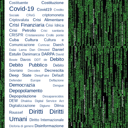
Costituzione
Costituente
Covid-19
Covid19
Credito
criptomoneta
Sociale
CReG
Crisi Alimentare
Criptovaluta
Crisi Finanziaria
Crisi Idrica
Crisi Petrolio
Crisi sanitaria
CRISPR
Cristianesimo
Crollo ponte
Cuba
Cultura
Cultura e
Comunicazione
Daesh
Curevac
Daniel
Dalai Lama
Dan Olmsted
Estulin
DARPA
Danimarca
David
Debito
Davos
Bowie
DDT
de
Debito Pubblico
Debito
Decrescita
Sovrano
Decodex
Deep State
Default
DeepFake
Defender Europe
Deflazione
Democrazia
Dengue
Depopolamento
Depopolazione
Desaparecidos
DEW
Dhakka
Digital Service Act
Digitalizzazione
Dilma
Digiuno
Diritti
Diritti
Roussef
Umani
Diritto Internazionale
Disinformazione
Disforia di genere