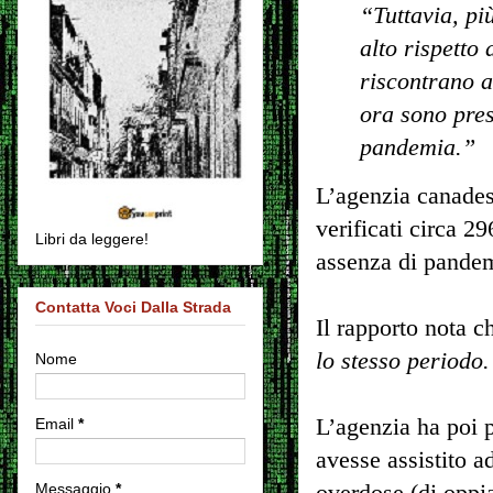
“Tuttavia, pi
alto rispetto
riscontrano a
ora sono prese
pandemia.”
L’agenzia canadese
verificati circa 29
Libri da leggere!
assenza di pande
Contatta Voci Dalla Strada
Il rapporto nota 
lo stesso periodo
Nome
L’agenzia ha poi 
Email
*
avesse assistito a
Messaggio
*
overdose (di oppi