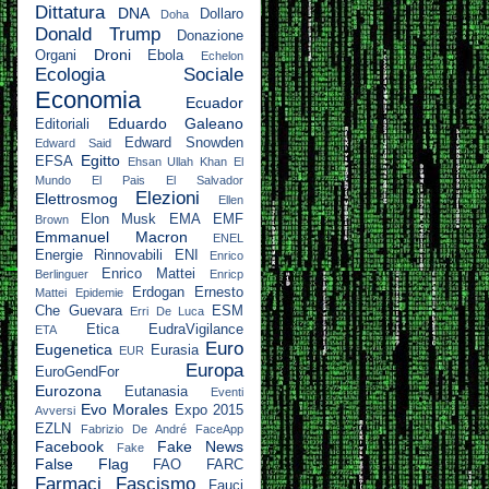
Dittatura
DNA
Dollaro
Doha
Donald Trump
Donazione
Droni
Organi
Ebola
Echelon
Ecologia Sociale
Economia
Ecuador
Eduardo Galeano
Editoriali
Edward Snowden
Edward Said
Egitto
EFSA
Ehsan Ullah Khan
El
Mundo
El Pais
El Salvador
Elezioni
Elettrosmog
Ellen
Elon Musk
EMA
EMF
Brown
Emmanuel Macron
ENEL
Energie Rinnovabili
ENI
Enrico
Enrico Mattei
Berlinguer
Enricp
Erdogan
Ernesto
Mattei
Epidemie
Che Guevara
ESM
Erri De Luca
Etica
EudraVigilance
ETA
Euro
Eugenetica
Eurasia
EUR
Europa
EuroGendFor
Eurozona
Eutanasia
Eventi
Evo Morales
Expo 2015
Avversi
EZLN
Fabrizio De André
FaceApp
Facebook
Fake News
Fake
False Flag
FAO
FARC
Farmaci
Fascismo
Fauci