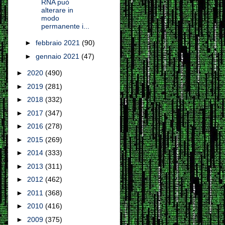
RNA può
alterare in
modo
permanente i...
►
febbraio 2021
(90)
►
gennaio 2021
(47)
►
2020
(490)
►
2019
(281)
►
2018
(332)
►
2017
(347)
►
2016
(278)
►
2015
(269)
►
2014
(333)
►
2013
(311)
►
2012
(462)
►
2011
(368)
►
2010
(416)
►
2009
(375)