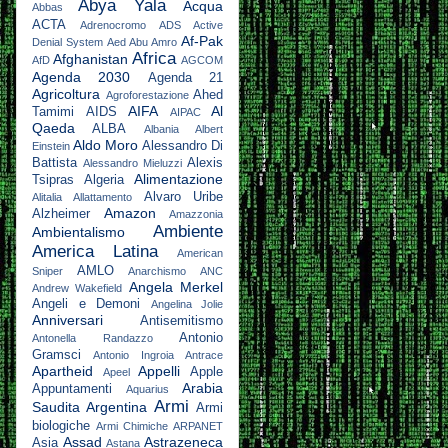
Abya Yala
Acqua
Abbas
ACTA
Adrenocromo
ADS Active
Af-Pak
Denial System
Aed Abu Amro
Africa
Afghanistan
AfD
AGCOM
Agenda 2030
Agenda 21
Agricoltura
Ahed
Agroforestazione
AIFA
Al
Tamimi
AIDS
AIPAC
Qaeda
ALBA
Albania
Albert
Aldo Moro
Alessandro Di
Einstein
Battista
Alexis
Alessandro Mieluzzi
Alimentazione
Tsipras
Algeria
Alvaro Uribe
Alitalia
Allattamento
Amazon
Alzheimer
Amazzonia
Ambiente
Ambientalismo
America Latina
American
AMLO
Sniper
Anarchismo
ANC
Angela Merkel
Andrew Wakefield
Angeli e Demoni
Angelina Jolie
Anniversari
Antisemitismo
Antonio
Antonella Randazzo
Gramsci
Antonio Ingroia
Antrace
Apartheid
Appelli
Apple
Apeel
Arabia
Appuntamenti
Aquarius
Armi
Saudita
Argentina
Armi
biologiche
Armi Chimiche
ARPANET
Assad
Astrazeneca
Asia
Astana