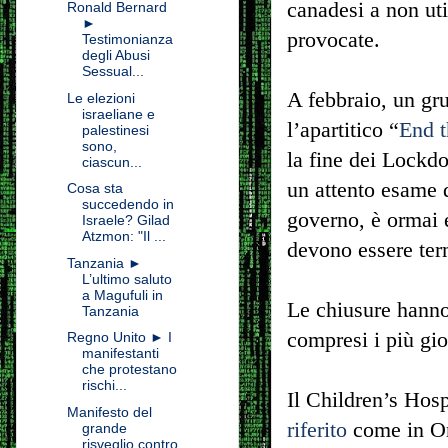
canadesi a non uti
Ronald Bernard
►
provocate.
Testimonianza
degli Abusi
Sessual...
A febbraio, un gru
Le elezioni
israeliane e
l’apartitico “
End 
palestinesi
sono,
la fine dei Lockdo
ciascun...
un attento esame de
Cosa sta
succedendo in
governo, è ormai 
Israele? Gilad
Atzmon: "Il ...
devono essere term
Tanzania ►
L’ultimo saluto
a Magufuli in
Le chiusure hanno 
Tanzania
compresi i più gio
Regno Unito ► I
manifestanti
che protestano
rischi...
Il Children’s Hos
Manifesto del
riferito
come in Ont
grande
risveglio contro