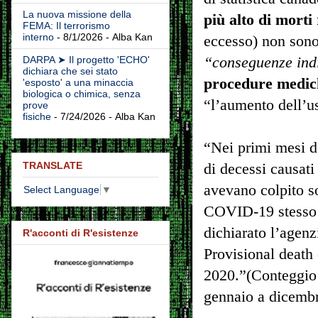
La nuova missione della
più alto di morti
FEMA: Il terrorismo
interno
- 8/1/2026
- Alba Kan
eccesso) non sono
“conseguenze indi
DARPA ➤ Il progetto 'ECHO'
dichiara che sei stato
procedure medich
'esposto' a una minaccia
biologica o chimica, senza
“l’aumento dell’us
prove
fisiche
- 7/24/2026
- Alba Kan
“Nei primi mesi d
TRANSLATE
di decessi causati
avevano colpito so
Select Language
▼
COVID-19 stesso e
dichiarato l’agenz
R'acconti di R'esistenze
Provisional death
2020.”(Conteggio p
gennaio a dicemb