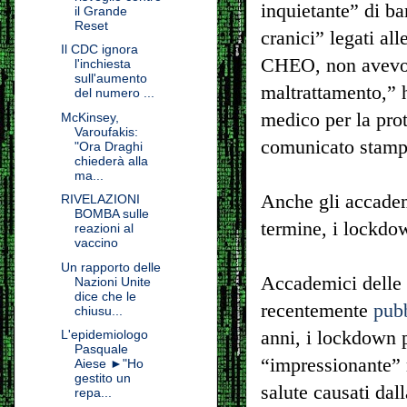
inquietante” di ba
il Grande
Reset
cranici” legati a
Il CDC ignora
CHEO, non avevo m
l'inchiesta
sull'aumento
maltrattamento,” h
del numero ...
medico per la pro
McKinsey,
Varoufakis:
comunicato stamp
"Ora Draghi
chiederà alla
ma...
Anche gli accademi
RIVELAZIONI
BOMBA sulle
termine, i lockdow
reazioni al
vaccino
Un rapporto delle
Accademici delle 
Nazioni Unite
dice che le
recentemente
pub
chiusu...
anni, i lockdown 
L'epidemiologo
Pasquale
“impressionante” m
Aiese ►"Ho
gestito un
salute causati dal
repa...