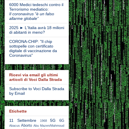
6000 Medici tedeschi contro il
Terrorismo mediatico:
Il coronavirus “è un falso
allarme globale”
2025 ► L'Italia avrà 18 milioni
di abitanti in meno?
CORONA-CHIP: "Il chip
sottopelle con certificato
digitale di vaccinazione da
Coronavirus"
Ricevi via email gli ultimi
articoli di Voci Dalla Strada
Subscribe to Voci Dalla Strada
by Email
Etichette
11 Settembre
5G
6G
1968
Aborto
Abacus
Abu Mazen/Mahmoud