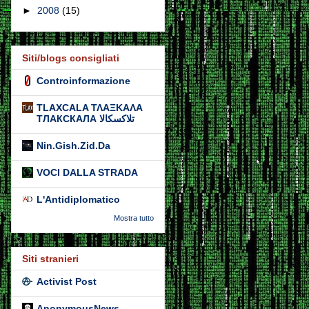
►
2008
(15)
Siti/blogs consigliati
Controinformazione
TLAXCALA ΤΛΑΞΚΑΛΑ
ТЛАКСКАЛА تلاكسكالا
Nin.Gish.Zid.Da
VOCI DALLA STRADA
L'Antidiplomatico
Mostra tutto
Siti stranieri
Activist Post
AnonymousNews