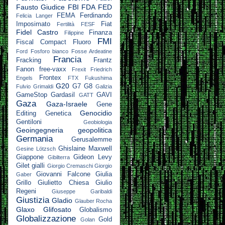
Fausto Giudice
FBI
FDA
FED
FEMA
Ferdinando
Felicia Langer
Imposimato
Fiat
Fertilità
FESF
Fidel Castro
Finanza
Filippine
FMI
Fiscal Compact
Fluoro
Ford
Fosforo bianco
Fosse Ardeatine
Francia
Fracking
Frantz
Fanon
free-vaxx
Frexit
Friedrich
Frontex
Engels
FTX
Fukushima
G20
G7
G8
Fulvio Grimaldi
Galizia
GameStop
Gardasil
GAVI
GATT
Gaza
Gaza-Israele
Gene
Genocidio
Editing
Genetica
Gentiloni
Geobiologia
Geoingegneria
geopolitica
Germania
Gerusalemme
Ghislaine Maxwell
Gesine Lötzsch
Giappone
Gideon Levy
Gibilterra
Gilet gialli
Giorgio Cremaschi
Giorgio
Giovanni Falcone
Giulia
Gaber
Grillo
Giulietto Chiesa
Giulio
Regeni
Giuseppe Garibaldi
Giustizia
Gladio
Glauber Rocha
Glaxo
Glifosato
Globalismo
Globalizzazione
Gold
Golan