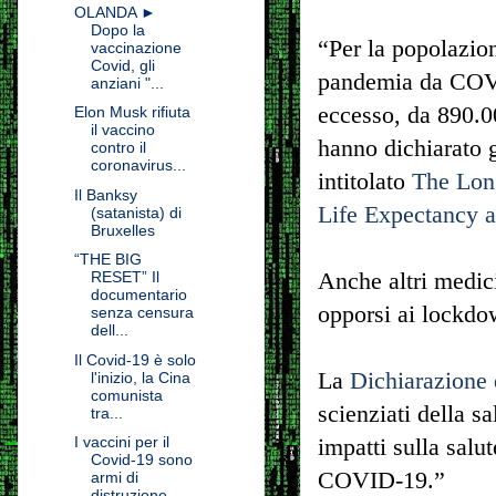
OLANDA ►
Dopo la
“Per la popolazion
vaccinazione
Covid, gli
pandemia da COVI
anziani "...
eccesso, da 890.00
Elon Musk rifiuta
il vaccino
hanno dichiarato 
contro il
coronavirus...
intitolato
The Lon
Il Banksy
Life Expectancy a
(satanista) di
Bruxelles
“THE BIG
Anche altri medici
RESET” Il
documentario
opporsi ai lockdo
senza censura
dell...
Il Covid-19 è solo
La
Dichiarazione 
l'inizio, la Cina
comunista
scienziati della s
tra...
I vaccini per il
impatti sulla salut
Covid-19 sono
COVID-19.”
armi di
distruzione...