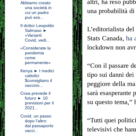
altri, ha reso pub
Abbiamo creato
una società in
una probabilità d
cui un padre
può ess...
Il dottor Leopoldo
L’editorialista d
Salmaso ►
«Varianti
Stats Canada,
ha 
Covid, vedi...
lockdown non avre
«Considerate la
pandemia
come
permanente»
“Con il passare de
Kenya ► I medici
tipo sui danni de
cattolici
$consigliano il
peggiore della mal
vaccino...
sarà esasperante 
Cosa prevede il
futuro ► 10
su questo tema,” h
previsioni per il
2021...
Covid, un passo
“Tutti quei politi
dopo l'altro:
dal passaporto
televisivi che han
vacci...