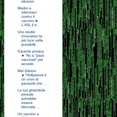
elezioni
Medici e
infermieri
contro il
vaccino ►
L'ASL li d...
Uno studio
innovativo fa
più luce sulla
possibilit...
Garante privacy
► No a "pass
vaccinali" per
accede...
Mel Gibson
►"Hollywood è
un covo di
parassiti che ...
La tua ghiandola
pineale
potrebbe
essere
bloccata ...
Un vaccino a