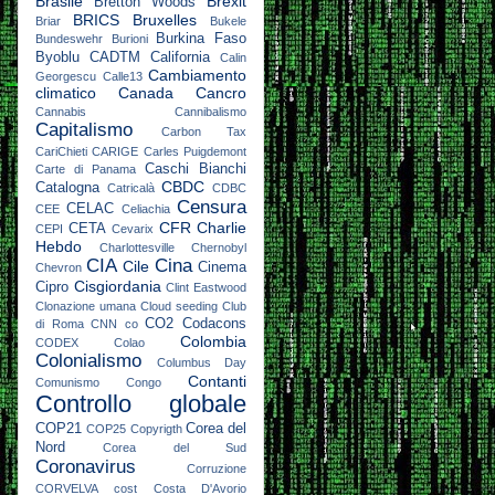
Brasile
Brexit
Bretton Woods
BRICS
Bruxelles
Briar
Bukele
Burkina Faso
Bundeswehr
Burioni
Byoblu
CADTM
California
Calin
Cambiamento
Georgescu
Calle13
climatico
Canada
Cancro
Cannabis
Cannibalismo
Capitalismo
Carbon Tax
CariChieti
CARIGE
Carles Puigdemont
Caschi Bianchi
Carte di Panama
CBDC
Catalogna
Catricalà
CDBC
Censura
CELAC
CEE
Celiachia
CFR
Charlie
CETA
CEPI
Cevarix
Hebdo
Charlottesville
Chernobyl
CIA
Cina
Cile
Cinema
Chevron
Cisgiordania
Cipro
Clint Eastwood
Clonazione umana
Cloud seeding
Club
CO2
Codacons
di Roma
CNN
co
Colombia
CODEX
Colao
Colonialismo
Columbus Day
Contanti
Comunismo
Congo
Controllo globale
COP21
Corea del
COP25
Copyrigth
Nord
Corea del Sud
Coronavirus
Corruzione
CORVELVA
cost
Costa D'Avorio