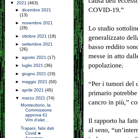
causa dell’eccesso
▼
2021
(463)
COVID-19.”
►
dicembre 2021
(13)
►
novembre 2021
Lo studio sottoline
(28)
►
ottobre 2021
(18)
generalizzato dell
►
settembre 2021
basso reddito son
(26)
messe in atto dall
►
agosto 2021
(17)
popolazione.
►
luglio 2021
(36)
►
giugno 2021
(19)
►
maggio 2021
(50)
“Per i tumori del 
►
aprile 2021
(45)
primario potrebbe 
▼
marzo 2021
(74)
cancro in più,” co
Montecitorio, la
Commissione
approva 61
Il rapporto ha fat
V/m d’elet...
Trapani, falsi dati
al seno, “un’inter
Covid ►
Arrestata