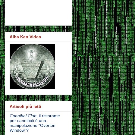
Alba Kan Video
Articoli più letti
Cannibal Club
, il ristorante
per cannibali è una
manipolazione "Overton
Window"?