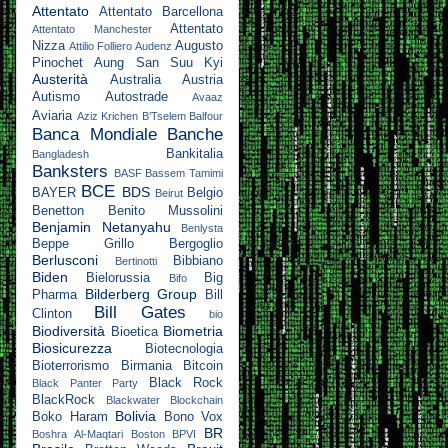
Attentato
Attentato Barcellona
Attentato
Attentato Manchester
Nizza
Augusto
Attilio Folliero
Audenz
Pinochet
Aung San Suu Kyi
Austerità
Australia
Austria
Autismo
Autostrade
Avaaz
Aviaria
Aziz Krichen
B’Tselem
Balfour
Banca Mondiale
Banche
Bankitalia
Bangladesh
Banksters
BASF
Bassem Tamimi
BCE
BDS
BAYER
Belgio
Beirut
Benetton
Benito Mussolini
Benjamin Netanyahu
Benlysta
Beppe Grillo
Bergoglio
Berlusconi
Bibbiano
Bertinotti
Biden
Bielorussia
Big
Bifo
Bilderberg Group
Pharma
Bill
Bill Gates
Clinton
bio
Biodiversità
Biometria
Bioetica
Biosicurezza
Biotecnologia
Bioterrorismo
Birmania
Bitcoin
Black Rock
Black Panter Party
BlackRock
Blackwater
Blockchain
Bolivia
Boko Haram
Bono Vox
BR
Boshra Al-Maqtari
Boston
BPVI