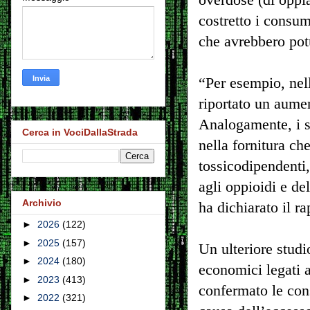
costretto i consu
che avrebbero potu
“Per esempio, nel
riportato un aumen
Analogamente, i se
Cerca in VociDallaStrada
nella fornitura ch
tossicodipendenti
agli oppioidi e de
Archivio
ha dichiarato il ra
►
2026
(122)
►
2025
(157)
Un ulteriore studio
►
2024
(180)
economici legati
►
2023
(413)
confermato le con
►
2022
(321)