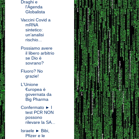
Draghi e
l'Agenda
Globalista
Vaccini Covid a
mRNA
sintetico:
un’analisi
rischio...
Possiamo avere
il libero arbitrio
se Dio è
sovrano?
Fluoro? No
grazie!
L'Unione
€uropea è
governata da
Big Pharma
Confermato ► I
test PCR NON
possono
rilevare la SA...
Israele ► Bibi,
Pfizer e le