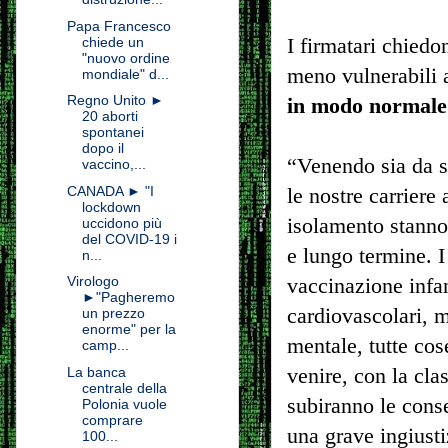
Papa Francesco
I firmatari chiedo
chiede un
"nuovo ordine
meno vulnerabili
mondiale" d...
Regno Unito ►
in modo normale
20 aborti
spontanei
dopo il
“Venendo sia da si
vaccino,...
CANADA ► "I
le nostre carriere 
lockdown
isolamento stanno 
uccidono più
del COVID-19 i
e lungo termine. I 
n...
Virologo
vaccinazione infan
►"Pagheremo
cardiovascolari, 
un prezzo
enorme" per la
mentale, tutte cos
camp...
venire, con la cla
La banca
centrale della
subiranno le conse
Polonia vuole
comprare
una grave ingiusti
100...