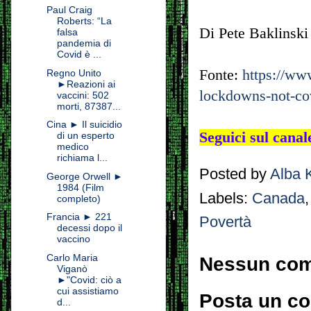
Paul Craig
Roberts: “La
Di Pete Baklinski
falsa
pandemia di
Covid è ...
Fonte:
https://ww
Regno Unito
►Reazioni ai
lockdowns-not-co
vaccini: 502
morti, 87387...
Cina ► Il suicidio
Seguici sul cana
di un esperto
medico
richiama l...
Posted by
Alba 
George Orwell ►
1984 (Film
Labels:
Canada
completo)
Francia ► 221
Povertà
decessi dopo il
vaccino
Carlo Maria
Nessun co
Viganò
►"Covid: ciò a
cui assistiamo
Posta un c
d...