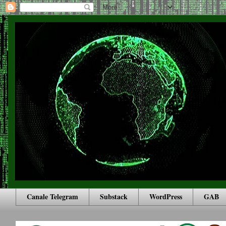
Canale Telegram
Substack
WordPress
GAB