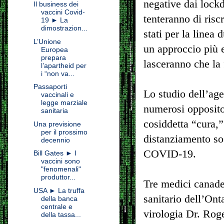
negative dai lock
Il business dei
vaccini Covid-
tenteranno di risc
19 ► La
dimostrazion...
stati per la linea
L’Unione
un approccio più 
Europea
prepara
lasceranno che la 
l’apartheid per
i “non va...
Passaporti
Lo studio dell’age
vaccinali e
legge marziale
numerosi opposito
sanitaria
cosiddetta “cura,”
Una previsione
per il prossimo
distanziamento soc
decennio
COVID-19.
Bill Gates ► I
vaccini sono
"fenomenali"
produttor...
Tre medici canades
USA ► La truffa
sanitario dell’Ont
della banca
centrale e
virologia Dr. Rog
della tassa...