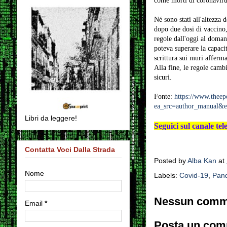
come morti di coronavirus
Né sono stati all'altezza 
dopo due dosi di vaccino,
regole dall'oggi al doman
poteva superare la capacit
scrittura sui muri afferm
Alla fine, le regole camb
sicuri.
Fonte:
https://www.theep
ea_src=author_manual&ea
Libri da leggere!
Seguici sul canale te
Contatta Voci Dalla Strada
Posted by
Alba Kan
at
Nome
Labels:
Covid-19
,
Pan
Nessun comm
Email
*
Posta un co