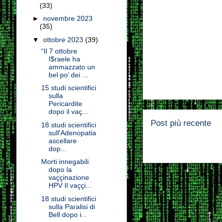
(33)
►
novembre 2023
(35)
▼
ottobre 2023
(39)
“Il 7 ottobre
I$raele ha
ammazzato un
bel po’ dei ...
15 studi scientifici
sulla
Pericardite
dopo il vaç...
Post più recente
18 studi scientifici
sull'Adenopatia
ascellare
dop...
Morti innegabili
dopo la
vaççinazione
HPV Il vaççi...
18 studi scientifici
sulla Paralisi di
Bell dopo i...