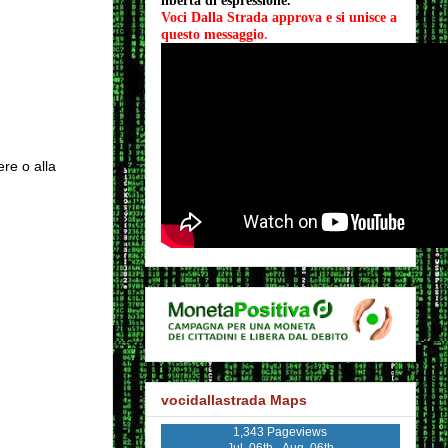
libertà di espressione.
Voci Dalla Strada approva e si unisce a 
questo messaggio
.
ere o alla
vocidallastrada Maps
1,343 Pageviews
Jul. 06th - Aug. 06th