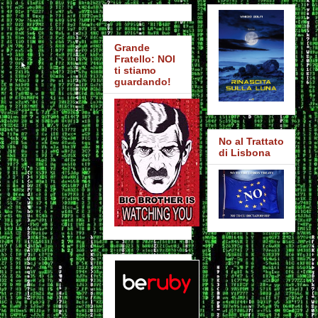
Grande
Fratello: NOI
ti stiamo
guardando!
No al Trattato
di Lisbona