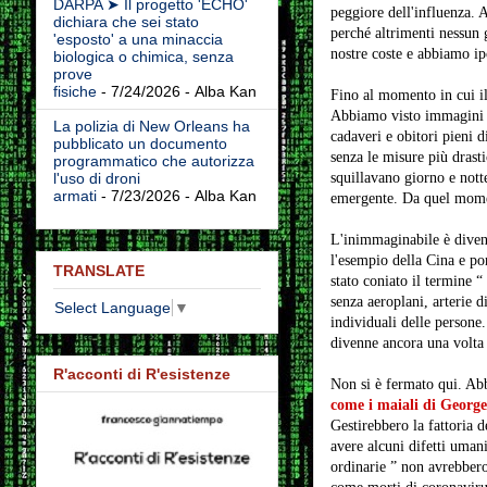
DARPA ➤ Il progetto 'ECHO'
peggiore dell'influenza. 
dichiara che sei stato
perché altrimenti nessun 
'esposto' a una minaccia
nostre coste e abbiamo ipo
biologica o chimica, senza
prove
fisiche
- 7/24/2026
- Alba Kan
Fino al momento in cui il 
Abbiamo visto immagini di
La polizia di New Orleans ha
cadaveri e obitori pieni 
pubblicato un documento
senza le misure più drasti
programmatico che autorizza
squillavano giorno e nott
l'uso di droni
armati
- 7/23/2026
- Alba Kan
emergente. Da quel momento
L'inimmaginabile è diventa
l'esempio della Cina e por
TRANSLATE
stato coniato il termine “
senza aeroplani, arterie d
Select Language
▼
individuali delle persone.
divenne ancora una volta v
R'acconti di R'esistenze
Non si è fermato qui. Abb
come i maiali di Georg
Gestirebbero la fattoria d
avere alcuni difetti uman
ordinarie ” non avrebbero