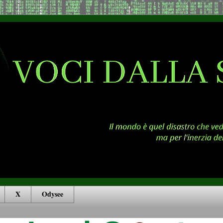
X
Odysee