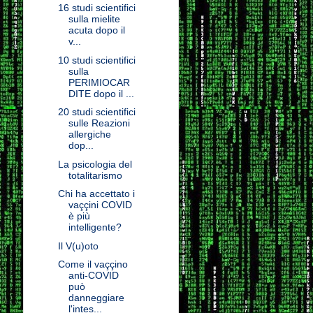
16 studi scientifici
sulla mielite
acuta dopo il
v...
10 studi scientifici
sulla
PERIMIOCAR
DITE dopo il ...
20 studi scientifici
sulle Reazioni
allergiche
dop...
La psicologia del
totalitarismo
Chi ha accettato i
vaççini COVID
è più
intelligente?
Il V(u)oto
Come il vaççino
anti-COVID
può
danneggiare
l'intes...