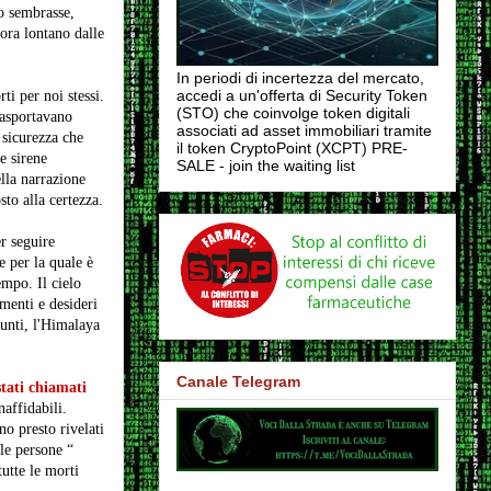
o sembrasse,
ora lontano dalle
In periodi di incertezza del mercato,
accedi a un'offerta di Security Token
ti per noi stessi.
(STO) che coinvolge token digitali
rasportavano
associati ad asset immobiliari tramite
 sicurezza che
il token CryptoPoint (XCPT) PRE-
e sirene
SALE - join the waiting list
lla narrazione
sto alla certezza.
er seguire
e per la quale è
empo. Il cielo
imenti e desideri
punti, l'Himalaya
Canale Telegram
stati chiamati
naffidabili.
no presto rivelati
le persone “
utte le morti