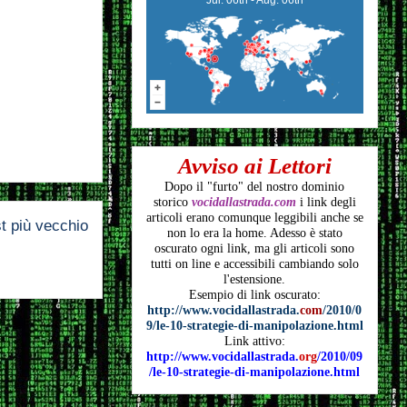
Avviso ai Lettori
Dopo il "furto" del nostro dominio
storico
vocidallastrada.com
i link degli
articoli
erano comunque leggibili anche se
t più vecchio
non lo era la home. Adesso è stato
oscurato ogni link, ma gli articoli
sono
tutti on line e accessibili cambiando solo
l'estensione.
Esempio di link oscurato:
http://www.vocidallastrada.
com
/2010/0
9/le-10-strategie-di-manipolazione.html
Link attivo:
http://www.vocidallastrada.
org
/2010/09
/le-10-strategie-di-manipolazione.html