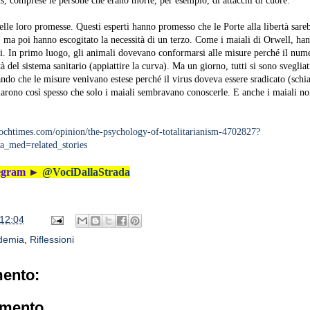
, comprese le persone che erano morte, per esempio, di attacchi di cuore.
delle loro promesse. Questi esperti hanno promesso che le Porte alla libertà sare
 ma poi hanno escogitato la necessità di un terzo. Come i maiali di Orwell, ha
i. In primo luogo, gli animali dovevano conformarsi alle misure perché il num
à del sistema sanitario (appiattire la curva). Ma un giorno, tutti si sono svegliat
ando che le misure venivano estese perché il virus doveva essere sradicato (schia
iarono così spesso che solo i maiali sembravano conoscerle. E anche i maiali no
ochtimes.com/opinion/the-psychology-of-totalitarianism-4702827?
_med=related_stories
legram
►
@VociDallaStrada
12:04
demia
,
Riflessioni
ento:
mmento