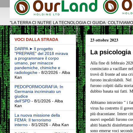
"LA TERRA CI NUTRE LA TECNOLOGIA CI GUIDA: COLTIVIAMO
23 ottobre 2023
VOCI DALLA STRADA
DARPA ➤ Il progetto
La psicologia 
"PREPARE" del 2018 mirava
a programmare il corpo
umano, per minacce
Alla fine di febbraio 2020
pandemiche, chimiche e
cominciato a vacillare ne
radiologiche
- 8/2/2026
- Alba
trovò di fronte ad una cri
Kan
furono incalcolabili. Nel 
furono colpiti dalla stori
PEDOPORMOGRAFIA: In
dubbio basata sui fatti. M
Germania incriminato un
giudice
dell'SPD
- 8/1/2026
- Alba
Abbiamo intravisto “ i fat
Kan
virus ha costretto il gove
più draconiane. Intere ci
La nuova missione della
nuovi ospedali furono cost
FEMA: Il terrorismo
interno
- 8/1/2026
- Alba Kan
abiti bianchi disinfettaro
sono emerse voci secondo 