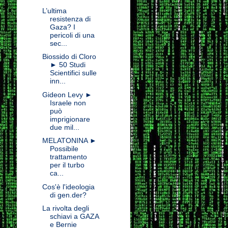
L’ultima
resistenza di
Gaza? I
pericoli di una
sec...
Biossido di Cloro
► 50 Studi
Scientifici sulle
inn...
Gideon Levy ►
Israele non
può
imprigionare
due mil...
MELATONINA ►
Possibile
trattamento
per il turbo
ca...
Cos'è l'ideologia
di gen.der?
La rivolta degli
schiavi a GAZA
e Bernie