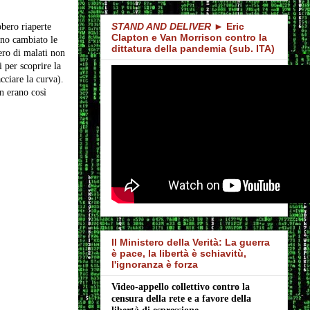
STAND AND DELIVER
► Eric
bbero riaperte
Clapton e Van Morrison contro la
nno cambiato le
dittatura della pandemia (sub. ITA)
ero di malati non
i per scoprire la
cciare la curva).
n erano così
Il Ministero della Verità: La guerra
è pace, la libertà è schiavitù,
l'ignoranza è forza
Video-appello collettivo contro la 
censura della rete e a favore della 