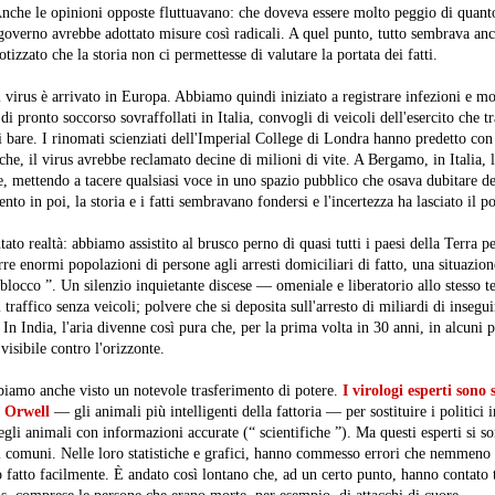
Anche le opinioni opposte fluttuavano: che doveva essere molto peggio di quant
governo avrebbe adottato misure così radicali.
A quel punto, tutto sembrava anc
tizzato che la storia non ci permettesse di valutare la portata dei fatti.
virus è arrivato in Europa. Abbiamo quindi iniziato a registrare infezioni e mor
 pronto soccorso sovraffollati in Italia, convogli di veicoli dell'esercito che t
di bare. I rinomati scienziati dell'Imperial College di Londra hanno predetto con
che, il virus avrebbe reclamato decine di milioni di vite. A Bergamo, in Italia, l
e, mettendo a tacere qualsiasi voce in uno spazio pubblico che osava dubitare de
 in poi, la storia e i fatti sembravano fondersi e l'incertezza ha lasciato il po
to realtà: abbiamo assistito al brusco perno di quasi tutti i paesi della Terra p
re enormi popolazioni di persone agli arresti domiciliari di fatto, una situazion
 blocco ”. Un silenzio inquietante discese — omeniale e liberatorio allo stesso t
i traffico senza veicoli; polvere che si deposita sull'arresto di miliardi di insegu
 In India, l'aria divenne così pura che, per la prima volta in 30 anni, in alcuni 
isibile contro l'orizzonte.
iamo anche visto un notevole trasferimento di potere.
I virologi esperti sono 
e Orwell
— gli animali più intelligenti della fattoria — per sostituire i politici i
egli animali con informazioni accurate (“ scientifiche ”). Ma questi esperti si so
i comuni. Nelle loro statistiche e grafici, hanno commesso errori che nemmeno 
 fatto facilmente. È andato così lontano che, ad un certo punto, hanno contato t