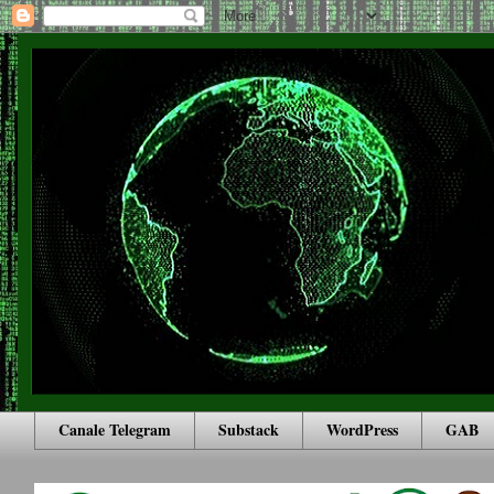
Canale Telegram
Substack
WordPress
GAB