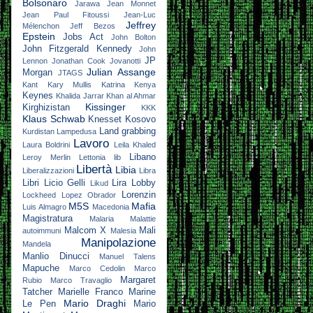
Bolsonaro
Jarawa
Jean Monnet
Jean Paul Fitoussi
Jean-Luc
Jeffrey
Mélenchon
Jeff Bezos
Epstein
Jobs Act
John Bolton
John Fitzgerald Kennedy
John
JP
Lennon
Jonathan Cook
Jovanotti
Julian Assange
Morgan
JTAGS
Kant
Kary Mullis
Katrina
Kenya
Keynes
Khalida Jarrar
Khan al Ahmar
Kissinger
Kirghizistan
KKK
Klaus Schwab
Knesset
Kosovo
Land grabbing
Kurdistan
Lampedusa
Lavoro
Laura Boldrini
Leila Khaled
Libano
Leroy Merlin
Lettonia
lib
Libertà
Libia
Liberalizzazioni
Libra
Libri
Licio Gelli
Lira
Lobby
Likud
Lorenzin
Lockheed
Lopez Obrador
M5S
Mafia
Luis Almagro
Macedonia
Magistratura
Malaria
Malattie
Malcom X
Mali
autoimmuni
Malesia
Manipolazione
Mandela
Manlio Dinucci
Manuel Talens
Mapuche
Marco Cedolin
Marco
Margaret
Rubio
Marco Travaglio
Tatcher
Marielle Franco
Marine
Mario Draghi
Le Pen
Mario