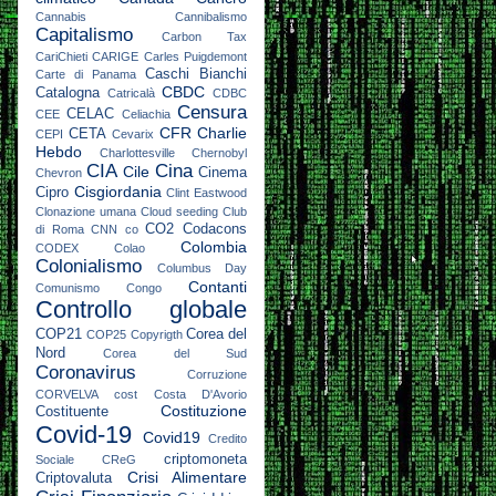
Cannabis
Cannibalismo
Capitalismo
Carbon Tax
CariChieti
CARIGE
Carles Puigdemont
Caschi Bianchi
Carte di Panama
CBDC
Catalogna
Catricalà
CDBC
Censura
CELAC
CEE
Celiachia
CFR
Charlie
CETA
CEPI
Cevarix
Hebdo
Charlottesville
Chernobyl
CIA
Cina
Cile
Cinema
Chevron
Cisgiordania
Cipro
Clint Eastwood
Clonazione umana
Cloud seeding
Club
CO2
Codacons
di Roma
CNN
co
Colombia
CODEX
Colao
Colonialismo
Columbus Day
Contanti
Comunismo
Congo
Controllo globale
COP21
Corea del
COP25
Copyrigth
Nord
Corea del Sud
Coronavirus
Corruzione
CORVELVA
cost
Costa D'Avorio
Costituzione
Costituente
Covid-19
Covid19
Credito
criptomoneta
Sociale
CReG
Crisi Alimentare
Criptovaluta