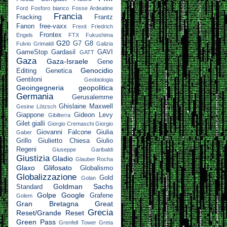
Ford
Fosforo bianco
Fosse Ardeatine
Francia
Fracking
Frantz
Fanon
free-vaxx
Frexit
Friedrich
Frontex
Engels
FTX
Fukushima
G20
G7
G8
Fulvio Grimaldi
Galizia
GameStop
Gardasil
GAVI
GATT
Gaza
Gaza-Israele
Gene
Genocidio
Editing
Genetica
Gentiloni
Geobiologia
Geoingegneria
geopolitica
Germania
Gerusalemme
Ghislaine Maxwell
Gesine Lötzsch
Giappone
Gideon Levy
Gibilterra
Gilet gialli
Giorgio Cremaschi
Giorgio
Giovanni Falcone
Giulia
Gaber
Grillo
Giulietto Chiesa
Giulio
Regeni
Giuseppe Garibaldi
Giustizia
Gladio
Glauber Rocha
Glaxo
Glifosato
Globalismo
Globalizzazione
Gold
Golan
Goldman Sachs
Standard
Golpe
Google
Grafene
Golem
Gran Bretagna
Great
Grecia
Reset/Grande Reset
Green Pass
Grenfell Tower
Greta