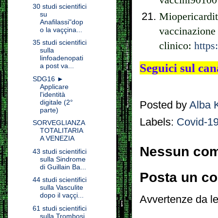
vaccini90100
30 studi scientifici
su
Miopericardi
Anafilassi"dop
vaccinazion
o la vaççina...
35 studi scientifici
clinico:
https
sulla
linfoadenopati
Seguici sul ca
a post va...
SDG16 ►
Applicare
l'identità
digitale (2°
Posted by
Alba 
parte)
Labels:
Covid-1
SORVEGLIANZA
TOTALITARIA
A VENEZIA
Nessun co
43 studi scientifici
sulla Sindrome
di Guillain Ba...
Posta un c
44 studi scientifici
sulla Vasculite
dopo il vaççi...
Avvertenze da le
61 studi scientifici
sulla Trombosi