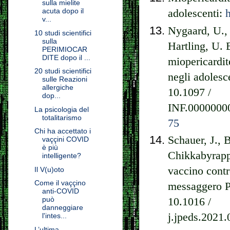
sulla mielite
acuta dopo il
adolescenti:
v...
Nygaard, U., 
10 studi scientifici
sulla
Hartling, U. B
PERIMIOCAR
DITE dopo il ...
miopericardi
20 studi scientifici
negli adolesce
sulle Reazioni
allergiche
10.1097 /
dop...
INF.0000000
La psicologia del
totalitarismo
75
Chi ha accettato i
Schauer, J., 
vaççini COVID
è più
Chikkabyrapp
intelligente?
vaccino contr
Il V(u)oto
Come il vaççino
messaggero Pf
anti-COVID
può
10.1016 /
danneggiare
j.jpeds.2021
l'intes...
L’ultima