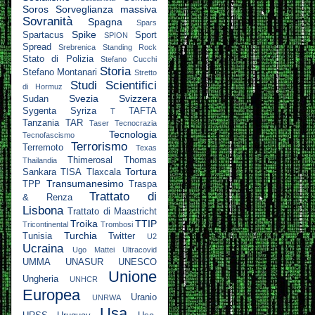
Soros
Sorveglianza massiva
Sovranità
Spagna
Spars
Spike
Spartacus
Sport
SPION
Spread
Srebrenica
Standing Rock
Stato di Polizia
Stefano Cucchi
Storia
Stefano Montanari
Stretto
Studi Scientifici
di Hormuz
Svezia
Svizzera
Sudan
Sygenta
Syriza
TAFTA
T
Tanzania
TAR
Taser
Tecnocrazia
Tecnologia
Tecnofascismo
Terrorismo
Terremoto
Texas
Thimerosal
Thomas
Thailandia
Tortura
Sankara
TISA
Tlaxcala
Transumanesimo
TPP
Traspa
Trattato di
& Renza
Lisbona
Trattato di Maastricht
Troika
TTIP
Tricontinental
Trombosi
Turchia
Tunisia
Twitter
U2
Ucraina
Ugo Mattei
Ultracovid
UMMA
UNASUR
UNESCO
Unione
Ungheria
UNHCR
Europea
Uranio
UNRWA
Usa