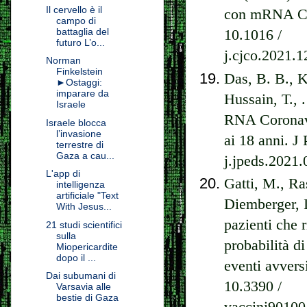
Il cervello è il
con mRNA CO
campo di
battaglia del
10.1016 /
futuro L’o...
j.cjco.2021.1
Norman
Finkelstein
Das, B. B., K
►Ostaggi:
imparare da
Hussain, T., 
Israele
RNA Coronavi
Israele blocca
l’invasione
ai 18 anni. J 
terrestre di
Gaza a cau...
j.jpeds.2021
L'app di
Gatti, M., Ra
intelligenza
artificiale "Text
Diemberger, I
With Jesus...
pazienti che 
21 studi scientifici
sulla
probabilità di
Miopericardite
dopo il ...
eventi avversi
Dai subumani di
10.3390 /
Varsavia alle
bestie di Gaza