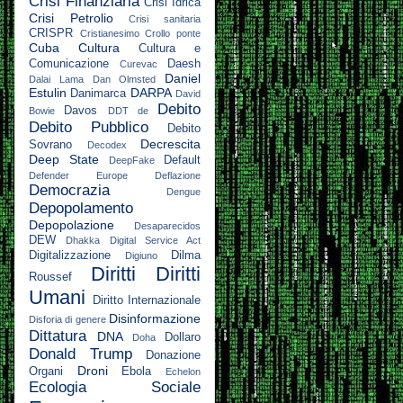
Crisi Finanziaria
Crisi Idrica
Crisi Petrolio
Crisi sanitaria
CRISPR
Cristianesimo
Crollo ponte
Cuba
Cultura
Cultura e
Comunicazione
Daesh
Curevac
Daniel
Dalai Lama
Dan Olmsted
Estulin
DARPA
Danimarca
David
Debito
Davos
Bowie
DDT
de
Debito Pubblico
Debito
Decrescita
Sovrano
Decodex
Deep State
Default
DeepFake
Defender Europe
Deflazione
Democrazia
Dengue
Depopolamento
Depopolazione
Desaparecidos
DEW
Dhakka
Digital Service Act
Digitalizzazione
Dilma
Digiuno
Diritti
Diritti
Roussef
Umani
Diritto Internazionale
Disinformazione
Disforia di genere
Dittatura
DNA
Dollaro
Doha
Donald Trump
Donazione
Droni
Organi
Ebola
Echelon
Ecologia Sociale