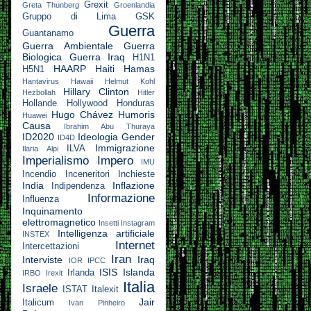
Grexit
Greta Thunberg
Groenlandia
Gruppo di Lima
GSK
Guerra
Guantanamo
Guerra Ambientale
Guerra
Biologica
Guerra Iraq
H1N1
HAARP
Haiti
Hamas
H5N1
Hantavirus
Hawaii
Helmut Kohl
Hillary Clinton
Hezbollah
Hitler
Hollande
Hollywood
Honduras
Hugo Chávez
Humoris
Huawei
Causa
Ibrahim Abu Thuraya
ID2020
Ideologia Gender
ID4D
Immigrazione
ILVA
Ilaria Alpi
Imperialismo
Impero
IMU
Incendio
Inceneritori
Inchieste
India
Inflazione
Indipendenza
Informazione
Influenza
Inquinamento
elettromagnetico
Insetti
Instagram
Intelligenza artificiale
INSTEX
Internet
Intercettazioni
Iran
Interviste
Iraq
IOR
IPCC
ISIS
Islanda
Irlanda
IRBO
Irexit
Italia
Israele
ISTAT
Italexit
Jair
Italicum
Ivan Pinheiro