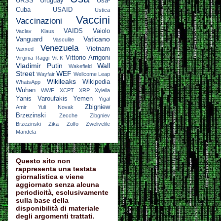
URSS
Uruguay
Usa-
Cuba
USAID
Ustica
Vaccini
Vaccinazioni
VAIDS
Vaiolo
Vaclav Klaus
Vaticano
Vanguard
Vasculite
Venezuela
Vietnam
Vaxxed
Vittorio Arrigoni
Virginia Raggi
Vit K
Vladimir Putin
Wall
Wakefield
Street
WEF
Wayfair
Wellcome Leap
Wikileaks
Wikipedia
WhatsApp
Wuhan
WWF
XCPT
XRP
Xylella
Yanis Varoufakis
Yemen
Yigal
Zbigniew
Amir
Yuli Novak
Brzezinski
Zecche
Zibgniev
Brzezinski
Zika
Zolfo
Zwelivelile
Mandela
Questo sito non
rappresenta una testata
giornalistica e viene
aggiornato senza alcuna
periodicità, esclusivamente
sulla base della
disponibilità di materiale
degli argomenti trattati.