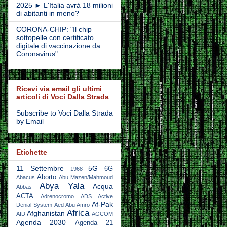
2025 ► L'Italia avrà 18 milioni
di abitanti in meno?
CORONA-CHIP: "Il chip
sottopelle con certificato
digitale di vaccinazione da
Coronavirus"
Ricevi via email gli ultimi
articoli di Voci Dalla Strada
Subscribe to Voci Dalla Strada
by Email
Etichette
11 Settembre
5G
6G
1968
Aborto
Abacus
Abu Mazen/Mahmoud
Abya Yala
Acqua
Abbas
ACTA
Adrenocromo
ADS Active
Af-Pak
Denial System
Aed Abu Amro
Africa
Afghanistan
AfD
AGCOM
Agenda 2030
Agenda 21