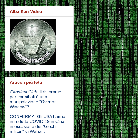
Alba Kan Video
Articoli più letti
Cannibal Club
, il ristorante
per cannibali è una
manipolazione "Overton
Window"?
CONFERMA: Gli USA hanno
introdotto COVID-19 in Cina
in occasione dei "Giochi
militari" di Wuhan.