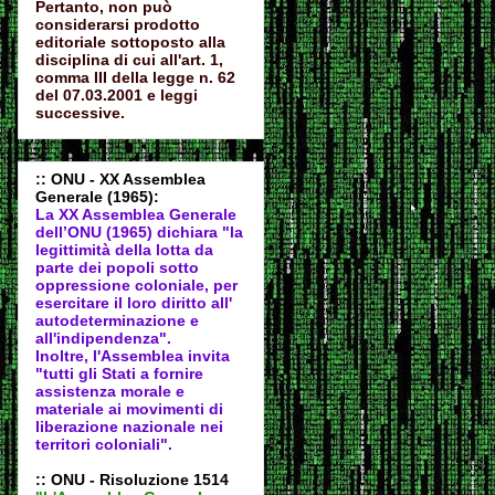
Pertanto, non può
considerarsi prodotto
editoriale sottoposto alla
disciplina di cui all'art. 1,
comma III della legge n. 62
del 07.03.2001 e leggi
successive.
:: ONU - XX Assemblea
Generale (1965):
La XX Assemblea Generale
dell’ONU (1965) dichiara "la
legittimità della lotta da
parte dei popoli sotto
oppressione coloniale, per
esercitare il loro diritto all'
autodeter
minazione e
all'indipendenza".
Inoltre, l'Assemblea invita
"tutti gli Stati a fornire
assistenza morale e
materiale ai movimenti di
liberazione nazionale nei
territori coloniali".
:: ONU - Risoluzione 1514