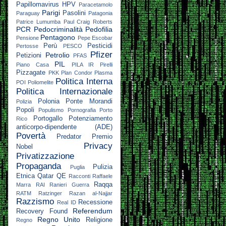
Papillomavirus HPV
Paracetamolo
Parigi
Pasolini
Paraguay
Patagonia
Patrice Lumumba
Paul Craig Roberts
PCR
Pedocriminalità
Pedofilia
Pentagono
Pensione
Pepe Escobar
Perù
Pesticidi
Pertosse
PESCO
Pfizer
Petrolio
Petizioni
PFAS
PIL
Piano Casa
PILA IR
Pirelli
Pizzagate
PKK
Plan Condor
Plasma
Politica Interna
POI
Poliomelite
Politica Internazionale
Polonia
Ponte Morandi
Polizia
Popoli
Populismo
Pornografia
Porto
Portogallo
Potenziamento
Rico
anticorpo-dipendente (ADE)
Povertà
Predator
Premio
Privacy
Nobel
Privatizzazione
Propaganda
Pulizia
Puglia
Etnica
Qatar
QE
Racconti
Raffaele
Raqqa
Marra
RAI
Ranieri Guerra
RATM
Ratzinger
Razan al-Najjar
Razzismo
Recessione
Real ID
Referendum
Recovery Found
Regno Unito
Religione
Regno