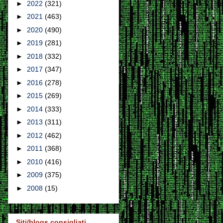
►
2022
(321)
►
2021
(463)
►
2020
(490)
►
2019
(281)
►
2018
(332)
►
2017
(347)
►
2016
(278)
►
2015
(269)
►
2014
(333)
►
2013
(311)
►
2012
(462)
►
2011
(368)
►
2010
(416)
►
2009
(375)
►
2008
(15)
Siti/blogs consigliati