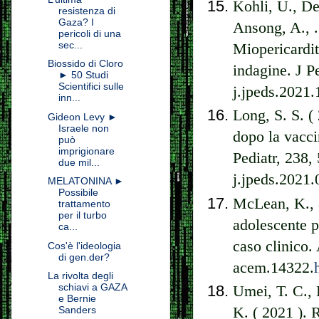
Kohli, U., De
resistenza di
Gaza? I
Ansong, A., .
pericoli di una
sec...
Miopericardit
Biossido di Cloro
indagine. J Pe
► 50 Studi
Scientifici sulle
j.jpeds.2021
inn...
Long, S. S. (
Gideon Levy ►
Israele non
dopo la vacc
può
imprigionare
Pediatr, 238, 
due mil...
j.jpeds.2021
MELATONINA ►
Possibile
McLean, K., &
trattamento
per il turbo
adolescente 
ca...
caso clinico.
Cos'è l'ideologia
di gen.der?
acem.14322.
La rivolta degli
schiavi a GAZA
Umei, T. C., 
e Bernie
K. ( 2021 ). 
Sanders