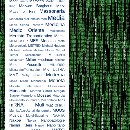
Monti
Marocco
marò
Martin Luther
Marwan Barghouti
Marx
King
Massoneria
Massimo Fini
Media
Mattarella
McDonalds
med
Medicina
Medici Senza Frontiere
Medio Oriente
Melatonina
Mercato Transatlantico
Merck
MES
Messico
MERCOSUR
Meta
Metereologia
METREX
Michael Hudson
Michael Ledeen
Michael Moore
Michel
Microchip
Temer
Microbioma
Milton Friedman
Midazolam
Minibot
Mino Pecorelli
MINURSO
MK ULTRA
Miocardite/Pericardite
Moderna
MMT
Moby Prince
Moneta
Moira Millan
Monarchia
Moneta alternativa
Monoclonali
Monsanto
Moreno Corelli
Morgan
Mossad
Stanley
Morgellons
Motorola
Movimento 22 marzo
Mozambico
MPS
mRNA
Multinazionali
MUOS
Mumia Abu-Jamal
Munduruku
Musica
NAFTA
Mutui-Subprime
Nakba
Nanopatologie
Naksa
Naomi Klein
Napolitano
Napoli