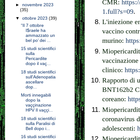
CMR:
https:
►
novembre 2023
(35)
1.full?s=09
.
▼
ottobre 2023
(39)
L'iniezione e
“Il 7 ottobre
vaccino cont
I$raele ha
ammazzato un
murino:
http
bel po’ dei ...
15 studi scientifici
Miopericardi
sulla
Pericardite
vaccinazion
dopo il vaç...
clinico:
https
18 studi scientifici
sull'Adenopatia
Rapporto di u
ascellare
dop...
BNT162b2 CO
Morti innegabili
coreano:
http
dopo la
vaççinazione
Miopericardit
HPV Il vaççi...
coronavirus d
18 studi scientifici
sulla Paralisi di
adolescenti:
Bell dopo i...
16 studi scientifici
Miopericardi