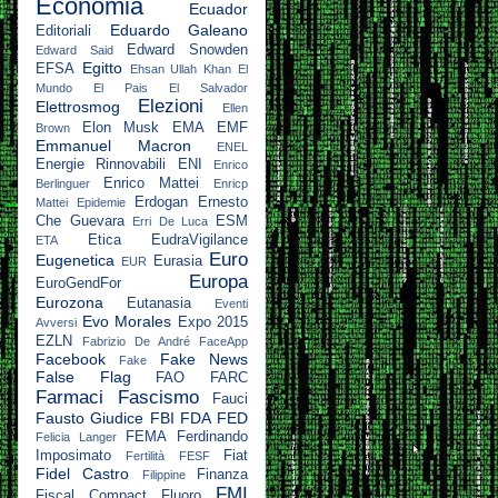
Economia
Ecuador
Eduardo Galeano
Editoriali
Edward Snowden
Edward Said
Egitto
EFSA
Ehsan Ullah Khan
El
Mundo
El Pais
El Salvador
Elezioni
Elettrosmog
Ellen
Elon Musk
EMA
EMF
Brown
Emmanuel Macron
ENEL
Energie Rinnovabili
ENI
Enrico
Enrico Mattei
Berlinguer
Enricp
Erdogan
Ernesto
Mattei
Epidemie
Che Guevara
ESM
Erri De Luca
Etica
EudraVigilance
ETA
Euro
Eugenetica
Eurasia
EUR
Europa
EuroGendFor
Eurozona
Eutanasia
Eventi
Evo Morales
Expo 2015
Avversi
EZLN
Fabrizio De André
FaceApp
Facebook
Fake News
Fake
False Flag
FAO
FARC
Farmaci
Fascismo
Fauci
Fausto Giudice
FBI
FDA
FED
FEMA
Ferdinando
Felicia Langer
Imposimato
Fiat
Fertilità
FESF
Fidel Castro
Finanza
Filippine
FMI
Fiscal Compact
Fluoro