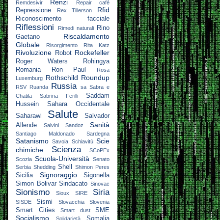
Renzi
Remdesivir
Repair café
Rfid
Repressione
Rex Tillerson
Riconoscimento facciale
Riflessioni
Rino
Rimedi naturali
Riscaldamento
Gaetano
Globale
Risorgimento
Rita Katz
Rivoluzione
Rockefeller
Robot
Roger Waters
Rohingya
Romania
Ron Paul
Rosa
Rothschild
Roundup
Luxemburg
Russia
RSV
Ruanda
sa
Sabra e
Saddam
Chatila
Sabrina Ferilli
Hussein
Sahara Occidentale
Salute
Saharawi
Salvador
Sanità
Allende
Salvini
Sandoz
Santiago Maldonado
Sardegna
Satanismo
Scie
Savoia
Schiavitù
Scienza
chimiche
SCoPEx
Scuola-Università
Scozia
Senato
Shell
Serbia
Shedding
Shimon Peres
Signoraggio
Sicilia
Sigonella
Simon Bolivar
Sindacato
Sinovac
Sionismo
Siria
Sioux
SIRE
Sismi
SISDE
Slovacchia
Slovenia
Smart Cities
SME
Smart dust
Socialismo
Somalia
Solidarietà