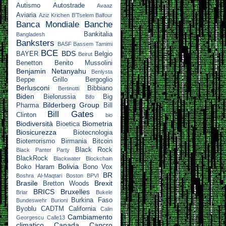
Autismo
Autostrade
Avaaz
Aviaria
Aziz Krichen
B’Tselem
Balfour
Banca Mondiale
Banche
Bankitalia
Bangladesh
Banksters
BASF
Bassem Tamimi
BCE
BDS
BAYER
Belgio
Beirut
Benetton
Benito Mussolini
Benjamin Netanyahu
Benlysta
Beppe Grillo
Bergoglio
Berlusconi
Bibbiano
Bertinotti
Biden
Bielorussia
Big
Bifo
Bilderberg Group
Pharma
Bill
Bill Gates
Clinton
bio
Biodiversità
Biometria
Bioetica
Biosicurezza
Biotecnologia
Bioterrorismo
Birmania
Bitcoin
Black Rock
Black Panter Party
BlackRock
Blackwater
Blockchain
Bolivia
Boko Haram
Bono Vox
BR
Boshra Al-Maqtari
Boston
BPVI
Brasile
Brexit
Bretton Woods
BRICS
Bruxelles
Briar
Bukele
Burkina Faso
Bundeswehr
Burioni
Byoblu
CADTM
California
Calin
Cambiamento
Georgescu
Calle13
climatico
Canada
Cancro