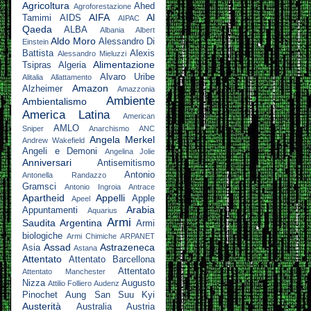
Agricoltura
Ahed
Agroforestazione
AIFA
Al
Tamimi
AIDS
AIPAC
Qaeda
ALBA
Albania
Albert
Aldo Moro
Alessandro Di
Einstein
Battista
Alexis
Alessandro Mieluzzi
Alimentazione
Tsipras
Algeria
Alvaro Uribe
Alitalia
Allattamento
Amazon
Alzheimer
Amazzonia
Ambiente
Ambientalismo
America Latina
American
AMLO
Sniper
Anarchismo
ANC
Angela Merkel
Andrew Wakefield
Angeli e Demoni
Angelina Jolie
Anniversari
Antisemitismo
Antonio
Antonella Randazzo
Gramsci
Antonio Ingroia
Antrace
Apartheid
Appelli
Apple
Apeel
Arabia
Appuntamenti
Aquarius
Armi
Saudita
Argentina
Armi
biologiche
Armi Chimiche
ARPANET
Assad
Astrazeneca
Asia
Astana
Attentato
Attentato Barcellona
Attentato
Attentato Manchester
Nizza
Augusto
Attilio Folliero
Audenz
Pinochet
Aung San Suu Kyi
Austerità
Australia
Austria