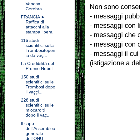
Venosa
Non sono consent
Cerebra...
- messaggi pubbli
FRANCIA ►
Raffica di
- messaggi con l
attacchi alla
stampa libera
- messaggi che c
116 studi
- messaggi con c
scientifici sulla
Trombocitopen
- messaggi il cui
ia da vaç...
(istigazione a de
La Credibilità del
Premio Nobel
150 studi
scientifici sulle
Trombosi dopo
il vaççi...
228 studi
scientifici sulle
miocarditi
dopo il vaç...
Il capo
dell'Assemblea
generale
dell'ONU