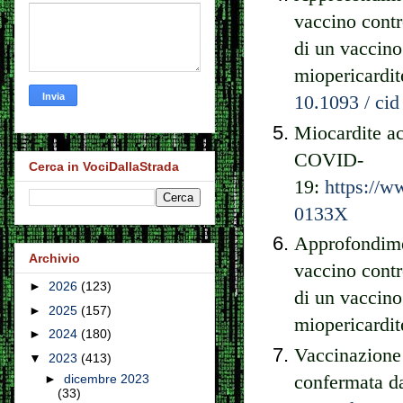
vaccino cont
di un vaccino
miopericardi
10.1093 / cid
Miocardite a
COVID-
Cerca in VociDallaStrada
19:
https://w
0133X
Approfondimen
Archivio
vaccino cont
►
2026
(123)
di un vaccino
►
2025
(157)
miopericardi
►
2024
(180)
Vaccinazione
▼
2023
(413)
confermata da
►
dicembre 2023
(33)