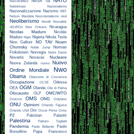
NATO
NASA
Narcotraffico
nat
Nattokinasi
Nazionalismo
Nazionalizzazione
Nazismo
NBT
Nelson Mandela
Neocolonialismo
neol
Neoliberismo
Nestlé
Neuralink
Nicaragua
nEUROn
New Orleans
Nicolas Maduro
Nicolás
Maduro
Nigeria
Nikola Tesla
Niger
NO TAV
Noam
Nino Galloni
Chomsky
Norman
Noble Jump
Finkelstein
Norvegia
Notre Dame
Nucleare
Novartis
Novavax
Nuovo
Nuova Zelanda
nuovo
Nwo
Ordine Mondiale
Obama
Obiezione di Coscienza
Occupazione
Odessa
OCSE
OGM
OEA
Olanda
Olio di Palma
Olocausto
OMC/WTO
OLP
OMS
ONG
Omicron
Onlyfans
ONU
Opinioni
Orlando Figuera
Oro
Orlando USA
Oscar Perez
Oxhy
P2
Pakistan
Palantir
Palestina
Palmiro Togliatti
Pandemia
Paolo
Paolo Bellavite
Borsellino
Papa Francesco