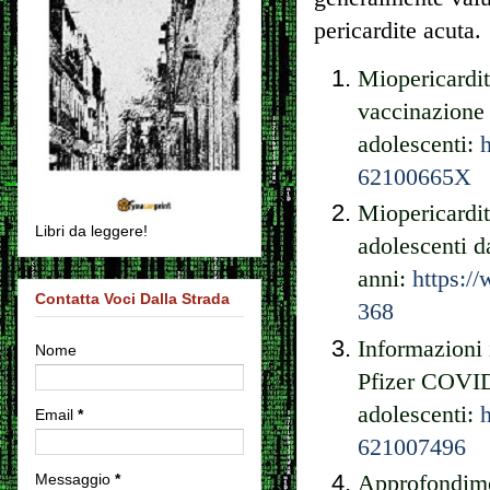
pericardite acuta.
Miopericardi
vaccinazion
adolescenti:
62100665X
Miopericard
Libri da leggere!
adolescenti d
anni:
https:/
Contatta Voci Dalla Strada
368
Informazioni 
Nome
Pfizer COVI
adolescenti:
Email
*
621007496
Messaggio
*
Approfondimen