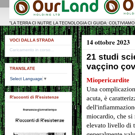
"LA TERRA CI NUTRE LA TECNOLOGIA CI GUIDA: COLTIVIAMO
14 ottobre 2023
VOCI DALLA STRADA
Caricamento in corso...
21 studi sci
vaççino çov
TRANSLATE
Select Language
▼
Miopericardite
Una complicazione
acuta, è caratteriz
R'acconti di R'esistenze
dell'infiammazione
miocardio, che si
elevato livello di
generalmente valu