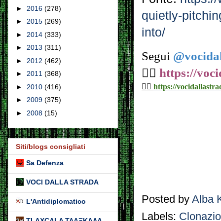
►
2016
(278)
quietly-pitchi
►
2015
(269)
into/
►
2014
(333)
►
2013
(311)
Segui
@vocidal
►
2012
(462)
👉🏼
https://voc
►
2011
(368)
👉🏼
https://vocidallastra
►
2010
(416)
►
2009
(375)
►
2008
(15)
Siti/blogs consigliati
Sa Defenza
VOCI DALLA STRADA
Posted by
Alba 
L'Antidiplomatico
Labels:
Clonazi
TLAXCALA ΤΛΑΞΚΑΛΑ