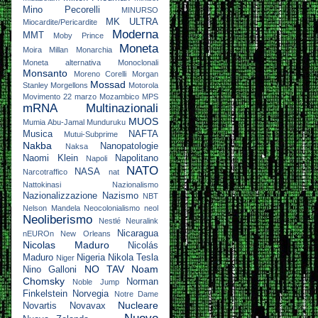
Mino Pecorelli
MINURSO
MK ULTRA
Miocardite/Pericardite
Moderna
MMT
Moby Prince
Moneta
Moira Millan
Monarchia
Moneta alternativa
Monoclonali
Monsanto
Moreno Corelli
Morgan
Mossad
Stanley
Morgellons
Motorola
Movimento 22 marzo
Mozambico
MPS
mRNA
Multinazionali
MUOS
Mumia Abu-Jamal
Munduruku
Musica
NAFTA
Mutui-Subprime
Nakba
Nanopatologie
Naksa
Naomi Klein
Napolitano
Napoli
NATO
NASA
Narcotraffico
nat
Nattokinasi
Nazionalismo
Nazionalizzazione
Nazismo
NBT
Nelson Mandela
Neocolonialismo
neol
Neoliberismo
Nestlé
Neuralink
Nicaragua
nEUROn
New Orleans
Nicolas Maduro
Nicolás
Maduro
Nigeria
Nikola Tesla
Niger
NO TAV
Noam
Nino Galloni
Chomsky
Norman
Noble Jump
Finkelstein
Norvegia
Notre Dame
Nucleare
Novartis
Novavax