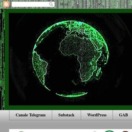
Canale Telegram
Substack
WordPress
GAB