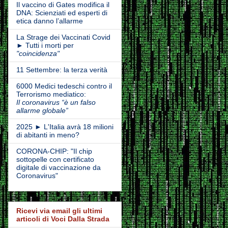
Il vaccino di Gates modifica il
DNA: Scienziati ed esperti di
etica danno l’allarme
La Strage dei Vaccinati Covid
► Tutti i morti per
"coincidenza"
11 Settembre: la terza verità
6000 Medici tedeschi contro il
Terrorismo mediatico:
Il coronavirus “è un falso
allarme globale”
2025 ► L'Italia avrà 18 milioni
di abitanti in meno?
CORONA-CHIP: "Il chip
sottopelle con certificato
digitale di vaccinazione da
Coronavirus"
Ricevi via email gli ultimi
articoli di Voci Dalla Strada