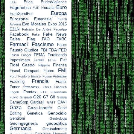
Etica
EudraVigilance
ETA
Euro
Eugenetica
Eurasia
EUR
Europa
EuroGendFor
Eurozona
Eutanasia
Eventi
Evo Morales
Expo 2015
Avversi
EZLN
Fabrizio De André
FaceApp
Facebook
Fake News
Fake
False Flag
FAO
FARC
Farmaci
Fascismo
Fauci
Fausto Giudice
FBI
FDA
FED
FEMA
Ferdinando
Felicia Langer
Imposimato
Fiat
Fertilità
FESF
Fidel Castro
Finanza
Filippine
FMI
Fiscal Compact
Fluoro
Ford
Fosforo bianco
Fosse Ardeatine
Francia
Fracking
Frantz
Fanon
free-vaxx
Frexit
Friedrich
Frontex
Engels
FTX
Fukushima
G20
G7
G8
Fulvio Grimaldi
Galizia
GameStop
Gardasil
GAVI
GATT
Gaza
Gaza-Israele
Gene
Genocidio
Editing
Genetica
Gentiloni
Geobiologia
Geoingegneria
geopolitica
Germania
Gerusalemme