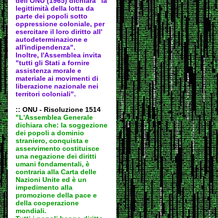
dell’ONU (1965) dichiara "la
legittimità della lotta da
parte dei popoli sotto
oppressione coloniale, per
esercitare il loro diritto all'
autodeter
minazione e
all'indipendenza".
Inoltre, l'Assemblea invita
"tutti gli Stati a fornire
assistenza morale e
materiale ai movimenti di
liberazione nazionale nei
territori coloniali".
:: ONU - Risoluzione 1514
"L'Assemblea Generale
dichiara che: la soggezione
dei popoli a dominio
straniero, conquista e
asservimento costituisce
una negazione dei diritti
umani fondamentali, è
contraria alla Carta delle
Nazioni Unite ed è un
impedimento alla
promozione della pace e
della cooperazione
mondiali.