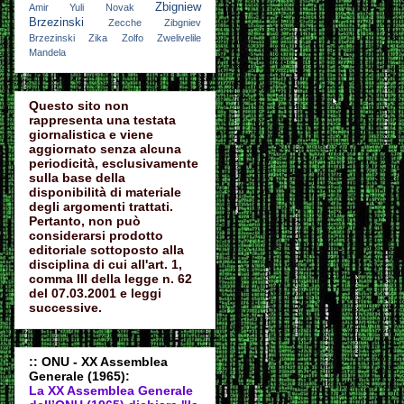
Zbigniew
Amir
Yuli Novak
Brzezinski
Zecche
Zibgniev
Brzezinski
Zika
Zolfo
Zwelivelile
Mandela
Questo sito non
rappresenta una testata
giornalistica e viene
aggiornato senza alcuna
periodicità, esclusivamente
sulla base della
disponibilità di materiale
degli argomenti trattati.
Pertanto, non può
considerarsi prodotto
editoriale sottoposto alla
disciplina di cui all'art. 1,
comma III della legge n. 62
del 07.03.2001 e leggi
successive.
:: ONU - XX Assemblea
Generale (1965):
La XX Assemblea Generale