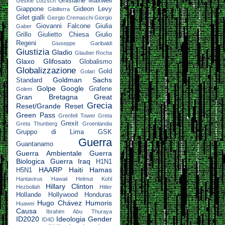
Ghislaine Maxwell
Gesine Lötzsch
Giappone
Gideon Levy
Gibilterra
Gilet gialli
Giorgio Cremaschi
Giorgio
Giovanni Falcone
Giulia
Gaber
Grillo
Giulietto Chiesa
Giulio
Regeni
Giuseppe Garibaldi
Giustizia
Gladio
Glauber Rocha
Glaxo
Glifosato
Globalismo
Globalizzazione
Gold
Golan
Goldman Sachs
Standard
Golpe
Google
Grafene
Golem
Gran Bretagna
Great
Grecia
Reset/Grande Reset
Green Pass
Grenfell Tower
Greta
Grexit
Greta Thunberg
Groenlandia
Gruppo di Lima
GSK
Guerra
Guantanamo
Guerra Ambientale
Guerra
Biologica
Guerra Iraq
H1N1
HAARP
Haiti
Hamas
H5N1
Hantavirus
Hawaii
Helmut Kohl
Hillary Clinton
Hezbollah
Hitler
Hollande
Hollywood
Honduras
Hugo Chávez
Humoris
Huawei
Causa
Ibrahim Abu Thuraya
ID2020
Ideologia Gender
ID4D