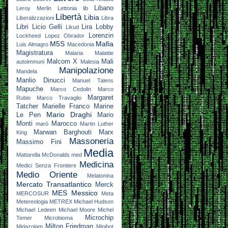
Libano
Leroy Merlin
Lettonia
lib
Libertà
Libia
Liberalizzazioni
Libra
Libri
Licio Gelli
Lira
Lobby
Likud
Lorenzin
Lockheed
Lopez Obrador
M5S
Mafia
Luis Almagro
Macedonia
Magistratura
Malaria
Malattie
Malcom X
Mali
autoimmuni
Malesia
Manipolazione
Mandela
Manlio Dinucci
Manuel Talens
Mapuche
Marco Cedolin
Marco
Margaret
Rubio
Marco Travaglio
Tatcher
Marielle Franco
Marine
Mario Draghi
Le Pen
Mario
Monti
Marocco
marò
Martin Luther
Marwan Barghouti
Marx
King
Massoneria
Massimo Fini
Media
Mattarella
McDonalds
med
Medicina
Medici Senza Frontiere
Medio Oriente
Melatonina
Mercato Transatlantico
Merck
MES
Messico
MERCOSUR
Meta
Metereologia
METREX
Michael Hudson
Michael Ledeen
Michael Moore
Michel
Microchip
Temer
Microbioma
Milton Friedman
Midazolam
Minibot