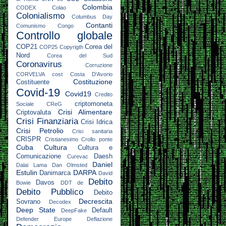
Colombia
CODEX
Colao
Colonialismo
Columbus Day
Contanti
Comunismo
Congo
Controllo globale
COP21
Corea del
COP25
Copyrigth
Nord
Corea del Sud
Coronavirus
Corruzione
CORVELVA
cost
Costa D'Avorio
Costituzione
Costituente
Covid-19
Covid19
Credito
criptomoneta
Sociale
CReG
Crisi Alimentare
Criptovaluta
Crisi Finanziaria
Crisi Idrica
Crisi Petrolio
Crisi sanitaria
CRISPR
Cristianesimo
Crollo ponte
Cuba
Cultura
Cultura e
Comunicazione
Daesh
Curevac
Daniel
Dalai Lama
Dan Olmsted
Estulin
DARPA
Danimarca
David
Debito
Davos
Bowie
DDT
de
Debito Pubblico
Debito
Decrescita
Sovrano
Decodex
Deep State
Default
DeepFake
Defender Europe
Deflazione