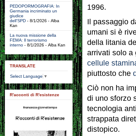
1996.
PEDOPORMOGRAFIA: In
Germania incriminato un
giudice
Il passaggio d
dell'SPD
- 8/1/2026
- Alba
Kan
umani si è riv
La nuova missione della
FEMA: Il terrorismo
della litania d
interno
- 8/1/2026
- Alba Kan
arrivati solo 
cellule stamina
TRANSLATE
piuttosto che
Select Language
▼
Ciò non ha imp
R'acconti di R'esistenze
di uno sforzo s
tecnologia an
strappata dir
distopico.