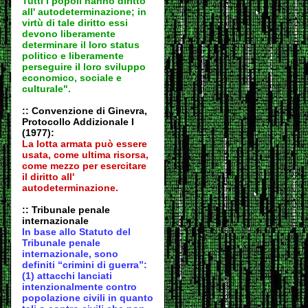
Tutti i popoli hanno diritto
all' autodeter
minazione; in
virtù di tale diritto essi
devono liberamente
determinare il loro status
politico e liberamente
perseguire il loro sviluppo
economico, sociale e
culturale".
:: Convenzione di Ginevra,
Protocollo Addizionale I
(1977):
La lotta armata può essere
usata, come ultima risorsa,
come mezzo per esercitare
il diritto all'
autodeter
minazione.
:: Tribunale penale
internazionale
In base allo Statuto del
Tribunale penale
internazionale, sono
definiti “crimini di guerra”:
(1) attacchi lanciati
intenzionalmente contro
popolazione civili in quanto