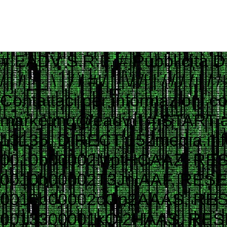
# EADV S.R.L. # Pubblicità Digitale e Programmatic Advertising # ___ ____ _ __ # ___ / | / __ \ | / / # / _ \/ /| | / / / / | / / # / __/ ___ |/ /_/ /| |/ / # \___/_/ |_/_____/ |___/ # # Contattaci per informazioni commerciali # Website: www.eadv.it # Email: marketing@eadv.it # START ads.txt - vocidallastrada.org - 2023-10-18 14:39:45 eadv.it, 13135, DIRECT 152media.info, 152M10, RESELLER 33across.com, 0010b00002MptHCAAZ, RESELLER, bbea06d9c4d2853c 33across.com, 0010b00002T3JniAAF, RESELLER, bbea06d9c4d2853c 33across.com, 0010b00002cGp2AAAS, RESELLER, bbea06d9c4d2853c 33across.com, 0013300001kQj2HAAS, RESELLER, bbea06d9c4d2853c 33across.com, 0015a00002oUk4aAAC, RESELLER, bbea06d9c4d2853c 33across.com, 0015a00003DKg9ZAAT, RESELLER, bbea06d9c4d2853c ad.plus, 352349, RESELLER adagio.io, 1294, RESELLER adcolony.com, 496220845654deec, RESELLER, 1ad675c9de6b5176 adform.com, 1226, RESELLER adform.com, 1819, RESELLER, 9f5210a2f0999e32 adform.com, 1889, RESELLER adform.com, 1943, RESELLER adform.com, 2110, RESELLER adform.com, 2112, RESELLER adform.com, 2437, RESELLER, 9f5210a2f0999e32 adform.com, 2464, RESELLER, 9f5210a2f0999e32 adform.com, 3027, RESELLER adform.com, 622, RESELLER adipolo.com, 617128b0fe110c0ddd7603b4, RESELLER admanmedia.com, 43, RESELLER admixer.net, b6d49994-83c5-4ff9-aa8a-c9eb99d1bc8c, RESELLER adsinteractive.hu, 258, RESELLER adswizz.com, consumable, RESELLER adswizz.com, entravision, RESELLER adswizz.com, targetspot, RESELLER adtech.com, 4687, RESELLER adtelligent.com, 537714, RESELLER advertising.com, 14832, RESELLER advertising.com, 21483, RESELLER advertising.com, 23089, RESELLER advertising.com, 28246, RESELLER advertising.com, 28305, RESELLER advertising.com, 28335, RESELLER, e1a5b5b6e3255540 advertising.com, 6814, RESELLER advertising.com, 7574, RESELLER adyoulike.com, 83d15ef72d387a1e60e5a1399a2b0c03, RESELLER adyoulike.com, b3e21aeb2e950aa59e5e8cc1b6dd6f8e, RESELLER, 4ad745ead2958bf7 adyoulike.com, b4bf4fdd9b0b915f746f6747ff432bde, RESELLER, 4ad745ead2958bf7 ampliffy.com, 5037, RESELLER amxrtb.com, 105199548, RESELLER aniview.com, 5e82edf1634339243920a8e5, RESELLER, 78b21b97965ec3f8 aniview.com, 5ef4bc022e79664d2b473869, RESELLER, 78b21b97965ec3f8 aol.com, 27093, RESELLER aol.com, 46658, RESELLER aol.com, 58905, RESELLER, e1a5b5b6e3255540 aolcloud.net, 4687, RESELLER appads.in, 107606, RESELLER appnexus.com, 10040, RESELLER, f5ab79cb980f11d1 appnexus.com, 10200, RESELLER, f5ab79cb980f11d1 appnexus.com, 10239, RESELLER, f5ab79cb980f11d1 appnexus.com, 10371, RESELLER, f5ab79cb980f11d1 appnexus.com, 11470, RESELLER appnexus.com, 11487, RESELLER, f5ab79cb980f11d1 appnexus.com, 11664, RESELLER, f5ab79cb980f11d1 appnexus.com, 11786, RESELLER, f5ab79cb980f11d1 appnexus.com, 11924, RESELLER, f5ab79cb980f11d1 appnexus.com, 12223, RESELLER, f5ab79cb980f11d1 appnexus.com, 12290, RESELLER, f5ab79cb980f11d1 appnexus.com, 12637, RESELLER, f5ab79cb980f11d1 appnexus.com, 13044, RESELLER, f5ab79cb980f11d1 appnexus.com, 13099, RESELLER, f5ab79cb980f11d1 appnexus.com, 13381, RESELLER, f5ab79cb980f11d1 appnexus.com, 1356, RESELLER, f5ab79cb980f11d1 appnexus.com, 1360, RESELLER, f5ab79cb980f11d1 appnexus.com, 13701, RESELLER, f5ab79cb980f11d1 appnexus.com, 14077, RESELLER appnexus.com, 14416, RESELLER, f5ab79cb980f11d1 appnexus.com, 1504, RESELLER, f5ab79cb980f11d1 appnexus.com, 1538503, RESELLER, f5ab79cb980f11d1 appnexus.com, 1550730, 