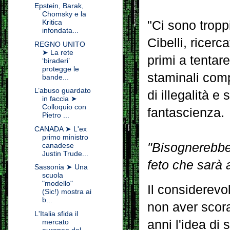
Epstein, Barak,
Chomsky e la
Kritica
"Ci sono tropp
infondata...
Cibelli, ricerc
REGNO UNITO
➤ La rete
primi a tentar
‘biraderi’
protegge le
staminali compa
bande...
L’abuso guardato
di illegalità e
in faccia ➤
Colloquio con
fantascienza.
Pietro ...
CANADA ➤ L'ex
primo ministro
"Bisognerebbe
canadese
Justin Trude...
feto che sarà
Sassonia ➤ Una
scuola
"modello"
Il considerevo
(Sic!) mostra ai
b...
non aver scora
L'Italia sfida il
anni l'idea di
mercato
europeo del