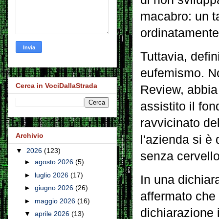
macabro: un ta
ordinatamente 
Tuttavia, defi
eufemismo. Non
Cerca in VociDallaStrada
Review, abbia
assistito il f
ravvicinato del
Archivio
l'azienda si è 
▼
2026
(123)
senza cervello
►
agosto 2026
(5)
►
luglio 2026
(17)
In una dichiar
►
giugno 2026
(26)
affermato che 
►
maggio 2026
(16)
dichiarazione i
▼
aprile 2026
(13)