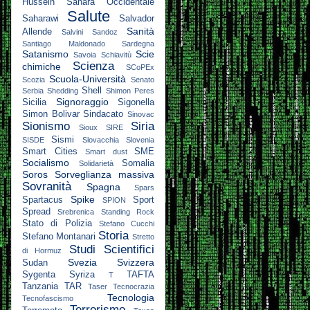
Hussein
Sahara Occidentale
Salute
Saharawi
Salvador
Sanità
Allende
Salvini
Sandoz
Santiago Maldonado
Sardegna
Satanismo
Scie
Savoia
Schiavitù
Scienza
chimiche
SCoPEx
Scuola-Università
Scozia
Senato
Shell
Serbia
Shedding
Shimon Peres
Signoraggio
Sicilia
Sigonella
Simon Bolivar
Sindacato
Sinovac
Sionismo
Siria
Sioux
SIRE
Sismi
SISDE
Slovacchia
Slovenia
Smart Cities
SME
Smart dust
Socialismo
Somalia
Solidarietà
Soros
Sorveglianza massiva
Sovranità
Spagna
Spars
Spike
Spartacus
Sport
SPION
Spread
Srebrenica
Standing Rock
Stato di Polizia
Stefano Cucchi
Storia
Stefano Montanari
Stretto
Studi Scientifici
di Hormuz
Svezia
Svizzera
Sudan
Sygenta
Syriza
TAFTA
T
Tanzania
TAR
Taser
Tecnocrazia
Tecnologia
Tecnofascismo
Terrorismo