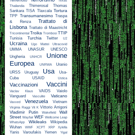
Terremoto
Texas
Thimerosal
Thomas
Thailandia
Tortura
Sankara
TISA
Tlaxcala
Transumanesimo
TPP
Traspa
Trattato di
& Renza
Lisbona
Trattato di Maastricht
Troika
TTIP
Tricontinental
Trombosi
Turchia
Tunisia
Twitter
U2
Ucraina
Ugo Mattei
Ultracovid
UMMA
UNASUR
UNESCO
Unione
Ungheria
UNHCR
Europea
Uranio
UNRWA
Usa
URSS
Uruguay
Usa-
Cuba
USAID
Ustica
Vaccini
Vaccinazioni
VAIDS
Vaiolo
Vaclav Klaus
Vaticano
Vanguard
Vasculite
Venezuela
Vietnam
Vaxxed
Vittorio Arrigoni
Virginia Raggi
Vit K
Vladimir Putin
Wall
Wakefield
Street
WEF
Wayfair
Wellcome Leap
Wikileaks
Wikipedia
WhatsApp
Wuhan
WWF
XCPT
XRP
Xylella
Yanis Varoufakis
Yemen
Yigal