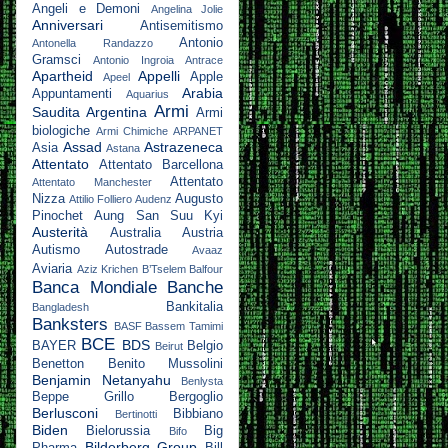
Angeli e Demoni
Angelina Jolie
Anniversari
Antisemitismo
Antonio
Antonella Randazzo
Gramsci
Antonio Ingroia
Antrace
Apartheid
Appelli
Apple
Apeel
Arabia
Appuntamenti
Aquarius
Armi
Saudita
Argentina
Armi
biologiche
Armi Chimiche
ARPANET
Assad
Astrazeneca
Asia
Astana
Attentato
Attentato Barcellona
Attentato
Attentato Manchester
Nizza
Augusto
Attilio Folliero
Audenz
Pinochet
Aung San Suu Kyi
Austerità
Australia
Austria
Autismo
Autostrade
Avaaz
Aviaria
Aziz Krichen
B’Tselem
Balfour
Banca Mondiale
Banche
Bankitalia
Bangladesh
Banksters
BASF
Bassem Tamimi
BCE
BDS
BAYER
Belgio
Beirut
Benetton
Benito Mussolini
Benjamin Netanyahu
Benlysta
Beppe Grillo
Bergoglio
Berlusconi
Bibbiano
Bertinotti
Biden
Bielorussia
Big
Bifo
Bilderberg Group