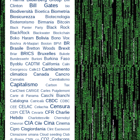
Pharma
Bill
Bill Gates
Clinton
bio
Biodiversità
Biometria
Bioetica
Biosicurezza
Biotecnologia
Bioterrorismo
Birmania
Bitcoin
Black Rock
Black Panter Party
BlackRock
Blackwater
Blockchain
Bolivia
Boko Haram
Bono Vox
BR
Boshra Al-Maqtari
Boston
BPVI
Brasile
Brexit
Bretton Woods
BRICS
Bruxelles
Briar
Bukele
Burkina Faso
Bundeswehr
Burioni
Byoblu
CADTM
California
Calin
Cambiamento
Georgescu
Calle13
climatico
Canada
Cancro
Cannabis
Cannibalismo
Capitalismo
Carbon Tax
CariChieti
CARIGE
Carles Puigdemont
Caschi Bianchi
Carte di Panama
CBDC
Catalogna
Catricalà
CDBC
Censura
CELAC
CEE
Celiachia
CFR
Charlie
CETA
CEPI
Cevarix
Hebdo
Charlottesville
Chernobyl
CIA
Cina
Cile
Cinema
Chevron
Cisgiordania
Cipro
Clint Eastwood
Clonazione umana
Cloud seeding
Club
CO2
Codacons
di Roma
CNN
co