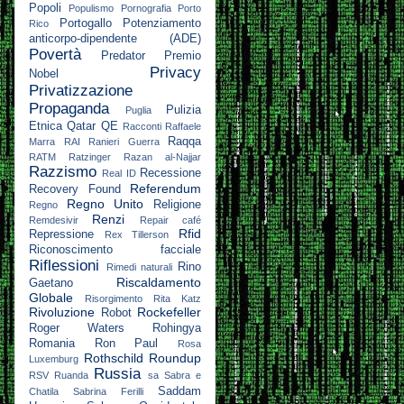
Popoli
Populismo
Pornografia
Porto
Portogallo
Potenziamento
Rico
anticorpo-dipendente (ADE)
Povertà
Predator
Premio
Privacy
Nobel
Privatizzazione
Propaganda
Pulizia
Puglia
Etnica
Qatar
QE
Racconti
Raffaele
Raqqa
Marra
RAI
Ranieri Guerra
RATM
Ratzinger
Razan al-Najjar
Razzismo
Recessione
Real ID
Referendum
Recovery Found
Regno Unito
Religione
Regno
Renzi
Remdesivir
Repair café
Rfid
Repressione
Rex Tillerson
Riconoscimento facciale
Riflessioni
Rino
Rimedi naturali
Riscaldamento
Gaetano
Globale
Risorgimento
Rita Katz
Rivoluzione
Rockefeller
Robot
Roger Waters
Rohingya
Romania
Ron Paul
Rosa
Rothschild
Roundup
Luxemburg
Russia
RSV
Ruanda
sa
Sabra e
Saddam
Chatila
Sabrina Ferilli