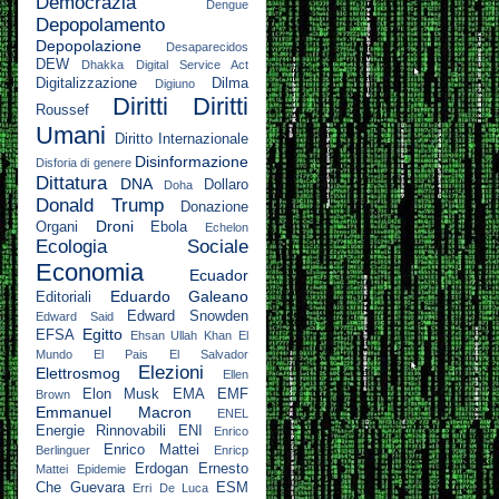
Democrazia
Dengue
Depopolamento
Depopolazione
Desaparecidos
DEW
Dhakka
Digital Service Act
Digitalizzazione
Dilma
Digiuno
Diritti
Diritti
Roussef
Umani
Diritto Internazionale
Disinformazione
Disforia di genere
Dittatura
DNA
Dollaro
Doha
Donald Trump
Donazione
Droni
Organi
Ebola
Echelon
Ecologia Sociale
Economia
Ecuador
Eduardo Galeano
Editoriali
Edward Snowden
Edward Said
Egitto
EFSA
Ehsan Ullah Khan
El
Mundo
El Pais
El Salvador
Elezioni
Elettrosmog
Ellen
Elon Musk
EMA
EMF
Brown
Emmanuel Macron
ENEL
Energie Rinnovabili
ENI
Enrico
Enrico Mattei
Berlinguer
Enricp
Erdogan
Ernesto
Mattei
Epidemie
Che Guevara
ESM
Erri De Luca