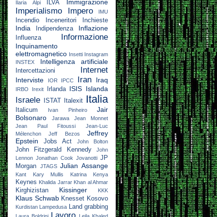
Immigrazione
ILVA
Ilaria Alpi
Imperialismo
Impero
IMU
Incendio
Inceneritori
Inchieste
India
Inflazione
Indipendenza
Informazione
Influenza
Inquinamento
elettromagnetico
Insetti
Instagram
Intelligenza artificiale
INSTEX
Internet
Intercettazioni
Iran
Interviste
Iraq
IOR
IPCC
ISIS
Islanda
Irlanda
IRBO
Irexit
Italia
Israele
ISTAT
Italexit
Jair
Italicum
Ivan Pinheiro
Bolsonaro
Jarawa
Jean Monnet
Jean Paul Fitoussi
Jean-Luc
Jeffrey
Mélenchon
Jeff Bezos
Epstein
Jobs Act
John Bolton
John Fitzgerald Kennedy
John
JP
Lennon
Jonathan Cook
Jovanotti
Julian Assange
Morgan
JTAGS
Kant
Kary Mullis
Katrina
Kenya
Keynes
Khalida Jarrar
Khan al Ahmar
Kissinger
Kirghizistan
KKK
Klaus Schwab
Knesset
Kosovo
Land grabbing
Kurdistan
Lampedusa
Lavoro
Laura Boldrini
Leila Khaled