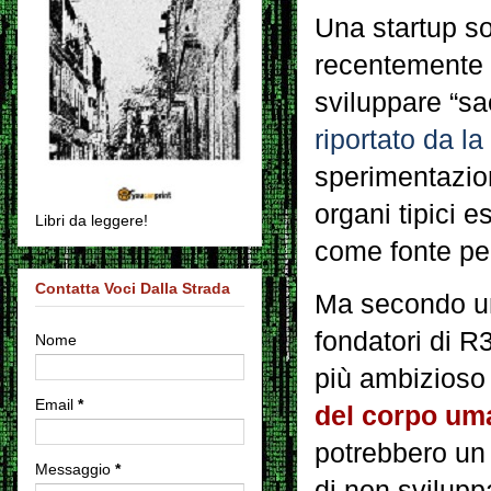
Una startup s
recentemente 
sviluppare “sa
riportato da
la
sperimentazion
organi tipici e
Libri da leggere!
come fonte per 
Contatta Voci Dalla Strada
Ma secondo 
fondatori di R
Nome
più ambizioso
Email
*
del corpo um
potrebbero un 
Messaggio
*
di non sviluppa