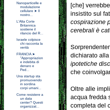
Nanoparticelle e
[che] verrebbe
modulazione
cellulare ➤ Il
insistito sul fa
nostro...
cospirazione p
L'Alta Corte
Britannica
cerebrali è ca
sostiene il
rilancio del R...
Israele colpisce
chi racconta la
Sorprendenteme
verità
dichiarato alla
FRANCIA ➤
"Appropriazion
e indebita di
ipotetiche disc
denaro e
Ped...
che coinvolga
Una startup sta
promuovendo
in sordina
Oltre alle impl
corpi umani...
Come resistere a
acqua fredda su
un data
center? Questi
completa del 
organizzat...