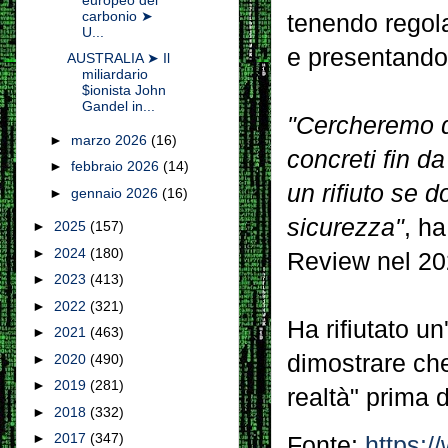
carbonio ➤
tenendo regol
U...
e presentando i
AUSTRALIA ➤ Il
miliardario
$ionista John
Gandel in...
"Cercheremo di
►
marzo 2026
(16)
concreti fin d
►
febbraio 2026
(14)
un rifiuto se d
►
gennaio 2026
(16)
sicurezza"
, h
►
2025
(157)
►
2024
(180)
Review nel 20
►
2023
(413)
►
2022
(321)
Ha rifiutato un
►
2021
(463)
dimostrare che
►
2020
(490)
►
2019
(281)
realtà" prima 
►
2018
(332)
►
2017
(347)
Fonte:
https:/