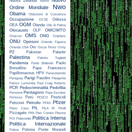
Nuovo
Nuova Zelanda
nuovo
Nwo
Ordine Mondiale
Obama
Obiezione di Coscienza
Occupazione
Odessa
OCSE
OGM
OEA
Olanda
Olio di Palma
Olocausto
OMC/WTO
OLP
OMS
ONG
Omicron
Onlyfans
ONU
Opinioni
Orlando Figuera
Oro
Orlando USA
Oscar Perez
Oxhy
P2
Pakistan
Palantir
Palestina
Palmiro Togliatti
Pandemia
Paolo
Paolo Bellavite
Borsellino
Papa Francesco
Papillomavirus HPV
Paracetamolo
Parigi
Pasolini
Paraguay
Patagonia
Patrice Lumumba
Paul Craig Roberts
PCR
Pedocriminalità
Pedofilia
Pentagono
Pensione
Pepe Escobar
Perù
Pesticidi
Pertosse
PESCO
Pfizer
Petrolio
Petizioni
PFAS
PIL
Piano Casa
PILA IR
Pirelli
Pizzagate
PKK
Plan Condor
Plasma
Politica Interna
POI
Poliomelite
Politica Internazionale
Polonia
Ponte Morandi
Polizia