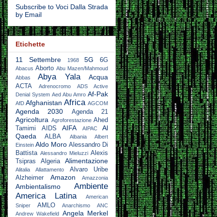
Subscribe to Voci Dalla Strada
by Email
Etichette
11 Settembre
5G
6G
1968
Aborto
Abacus
Abu Mazen/Mahmoud
Abya Yala
Acqua
Abbas
ACTA
Adrenocromo
ADS Active
Af-Pak
Denial System
Aed Abu Amro
Africa
Afghanistan
AfD
AGCOM
Agenda 2030
Agenda 21
Agricoltura
Ahed
Agroforestazione
AIFA
Al
Tamimi
AIDS
AIPAC
Qaeda
ALBA
Albania
Albert
Aldo Moro
Alessandro Di
Einstein
Battista
Alexis
Alessandro Mieluzzi
Alimentazione
Tsipras
Algeria
Alvaro Uribe
Alitalia
Allattamento
Amazon
Alzheimer
Amazzonia
Ambiente
Ambientalismo
America Latina
American
AMLO
Sniper
Anarchismo
ANC
Angela Merkel
Andrew Wakefield