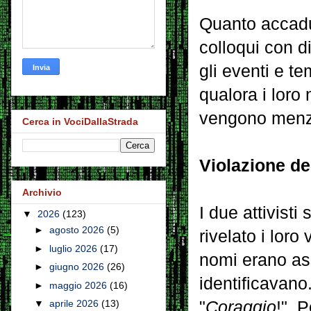
Quanto accadut
colloqui con d
gli eventi e t
qualora i loro
vengono menzio
Cerca in VociDallaStrada
Violazione de
Archivio
I due attivist
▼
2026
(123)
►
agosto 2026
(5)
rivelato i loro
►
luglio 2026
(17)
nomi erano ass
►
giugno 2026
(26)
identificavano
►
maggio 2026
(16)
"
Coraggio
!". 
▼
aprile 2026
(13)