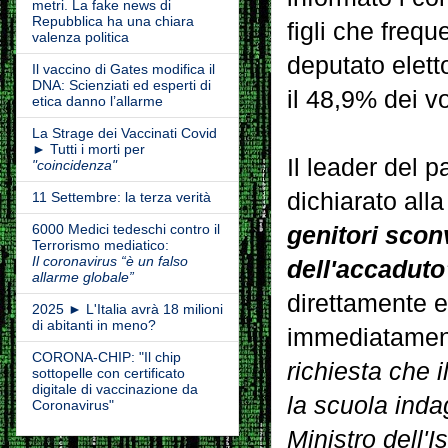
metri. La fake news di
Repubblica ha una chiara
figli che frequ
valenza politica
deputato elett
Il vaccino di Gates modifica il
DNA: Scienziati ed esperti di
il 48,9% dei vo
etica danno l’allarme
La Strage dei Vaccinati Covid
► Tutti i morti per
Il leader del 
"coincidenza"
dichiarato all
11 Settembre: la terza verità
6000 Medici tedeschi contro il
genitori scon
Terrorismo mediatico:
Il coronavirus “è un falso
dell'accaduto
allarme globale”
direttamente e 
2025 ► L'Italia avrà 18 milioni
di abitanti in meno?
immediatamen
CORONA-CHIP: "Il chip
richiesta che 
sottopelle con certificato
digitale di vaccinazione da
la scuola inda
Coronavirus"
Ministro dell'