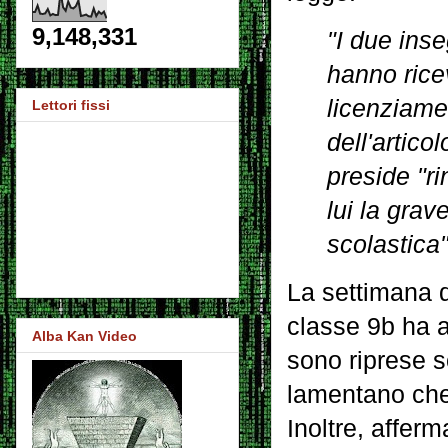
9,148,331
"I due inse
hanno rice
licenziamen
Lettori fissi
dell'articol
preside "r
lui la grav
scolastica"
La settimana d
classe 9b ha av
Alba Kan Video
sono riprese s
lamentano che
Inoltre, affer