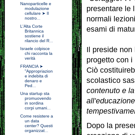
Nanoparticelle e
presentare le l
modulazione
cellulare ➤ Il
normali lezion
nostro...
L'Alta Corte
esami di matur
Britannica
sostiene il
rilancio del R...
Il preside non
Israele colpisce
chi racconta la
progetto con i
verità
FRANCIA ➤
Ciò costituire
"Appropriazion
e indebita di
scolastico sas
denaro e
Ped...
contenuto e la
Una startup sta
promuovendo
all'educazione
in sordina
corpi umani...
tempestivamen
Come resistere a
un data
Dopo la prese
center? Questi
organizzat...