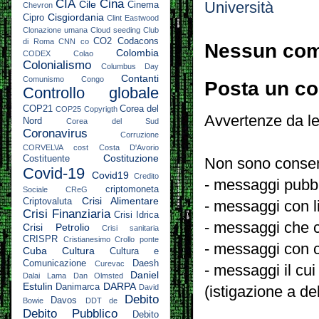
CIA
Cina
Cile
Università
Cinema
Chevron
Cisgiordania
Cipro
Clint Eastwood
Clonazione umana
Cloud seeding
Club
CO2
Codacons
di Roma
CNN
co
Nessun co
Colombia
CODEX
Colao
Colonialismo
Columbus Day
Contanti
Comunismo
Congo
Posta un c
Controllo globale
COP21
Corea del
COP25
Copyrigth
Avvertenze da le
Nord
Corea del Sud
Coronavirus
Corruzione
CORVELVA
cost
Costa D'Avorio
Costituzione
Costituente
Non sono consent
Covid-19
Covid19
Credito
- messaggi pubbli
criptomoneta
Sociale
CReG
Crisi Alimentare
Criptovaluta
- messaggi con l
Crisi Finanziaria
Crisi Idrica
- messaggi che c
Crisi Petrolio
Crisi sanitaria
CRISPR
Cristianesimo
Crollo ponte
- messaggi con c
Cuba
Cultura
Cultura e
Comunicazione
Daesh
Curevac
- messaggi il cui
Daniel
Dalai Lama
Dan Olmsted
Estulin
DARPA
Danimarca
David
(istigazione a de
Debito
Davos
Bowie
DDT
de
Debito Pubblico
Debito