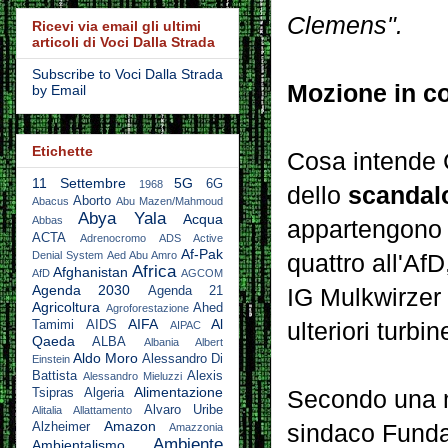
Clemens".
Ricevi via email gli ultimi
articoli di Voci Dalla Strada
Subscribe to Voci Dalla Strada
Mozione in c
by Email
Etichette
Cosa intende C
11 Settembre
5G
6G
1968
dello
scandalo
Aborto
Abacus
Abu Mazen/Mahmoud
Abya Yala
Acqua
Abbas
appartengono a
ACTA
Adrenocromo
ADS Active
Af-Pak
Denial System
Aed Abu Amro
quattro all'AfD
Africa
Afghanistan
AfD
AGCOM
Agenda 2030
IG Mulkwirzer 
Agenda 21
Agricoltura
Ahed
Agroforestazione
AIFA
Al
ulteriori turbi
Tamimi
AIDS
AIPAC
Qaeda
ALBA
Albania
Albert
Aldo Moro
Alessandro Di
Einstein
Battista
Alexis
Alessandro Mieluzzi
Alimentazione
Secondo una m
Tsipras
Algeria
Alvaro Uribe
Alitalia
Allattamento
Amazon
sindaco Funda 
Alzheimer
Amazzonia
Ambiente
Ambientalismo