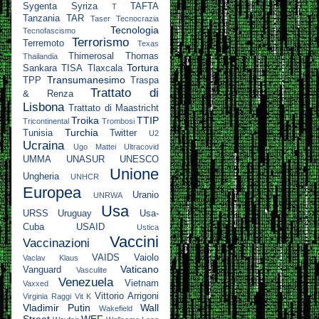
Sygenta
Syriza
TAFTA
T
Tanzania
TAR
Taser
Tecnocrazia
Tecnologia
Tecnofascismo
Terrorismo
Terremoto
Texas
Thimerosal
Thomas
Thailandia
Tortura
Sankara
TISA
Tlaxcala
Transumanesimo
TPP
Traspa
Trattato di
& Renza
Lisbona
Trattato di Maastricht
Troika
TTIP
Tricontinental
Trombosi
Turchia
Tunisia
Twitter
U2
Ucraina
Ugo Mattei
Ultracovid
UMMA
UNASUR
UNESCO
Unione
Ungheria
UNHCR
Europea
Uranio
UNRWA
Usa
URSS
Uruguay
Usa-
Cuba
USAID
Ustica
Vaccini
Vaccinazioni
VAIDS
Vaiolo
Vaclav Klaus
Vaticano
Vanguard
Vasculite
Venezuela
Vietnam
Vaxxed
Vittorio Arrigoni
Virginia Raggi
Vit K
Vladimir Putin
Wall
Wakefield