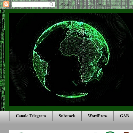
Canale Telegram
Substack
WordPress
GAB