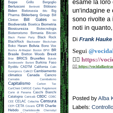
esame la loro 
Beppe Grillo
Bergoglio
Berlusconi
Bibbiano
Bertinotti
un'indagine e 
Biden
Bielorussia
Big
Bifo
Bilderberg Group
Pharma
Bill
sono rivolte a
Bill Gates
Clinton
bio
Biodiversità
Biometria
Bioetica
noti in quanto,
Biosicurezza
Biotecnologia
Bioterrorismo
Birmania
Bitcoin
Black Rock
Black Panter Party
Di
Frank Hauke
BlackRock
Blackwater
Blockchain
Bolivia
Boko Haram
Bono Vox
Segui
@vocidal
BR
Boshra Al-Maqtari
Boston
BPVI
Brasile
Brexit
Bretton Woods
👉🏼
https://voc
BRICS
Bruxelles
Briar
Bukele
Burkina Faso
Bundeswehr
Burioni
👉🏼
https://vocidallastra
Byoblu
CADTM
California
Calin
Cambiamento
Georgescu
Calle13
climatico
Canada
Cancro
Cannabis
Cannibalismo
Capitalismo
Carbon Tax
CariChieti
CARIGE
Carles Puigdemont
Caschi Bianchi
Carte di Panama
CBDC
Catalogna
Catricalà
CDBC
Posted by
Alba 
Censura
CELAC
CEE
Celiachia
CFR
Charlie
Labels:
Controll
CETA
CEPI
Cevarix
Hebdo
Charlottesville
Chernobyl