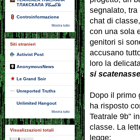
ТЛАКСКАЛА تلاكسكالا
segnalato, tra
Controinformazione
chat di classe
Mostra tutto
con una sola 
genitori si so
Siti stranieri
accusano tutt
Activist Post
loro la delica
AnonymousNews
si scatenasse
Le Grand Soir
Unreported Truths
Dopo il primo 
Unlimited Hangout
ha risposto co
Mostra tutto
Teatrale 9b" ind
classe. La let
Visualizzazioni totali
legge: