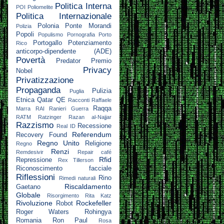
Politica Interna
POI
Poliomelite
Politica Internazionale
Polonia
Ponte Morandi
Polizia
Popoli
Populismo
Pornografia
Porto
Portogallo
Potenziamento
Rico
anticorpo-dipendente (ADE)
Povertà
Predator
Premio
Privacy
Nobel
Privatizzazione
Propaganda
Pulizia
Puglia
Etnica
Qatar
QE
Racconti
Raffaele
Raqqa
Marra
RAI
Ranieri Guerra
RATM
Ratzinger
Razan al-Najjar
Razzismo
Recessione
Real ID
Referendum
Recovery Found
Regno Unito
Religione
Regno
Renzi
Remdesivir
Repair café
Rfid
Repressione
Rex Tillerson
Riconoscimento facciale
Riflessioni
Rino
Rimedi naturali
Riscaldamento
Gaetano
Globale
Risorgimento
Rita Katz
Rivoluzione
Rockefeller
Robot
Roger Waters
Rohingya
Romania
Ron Paul
Rosa