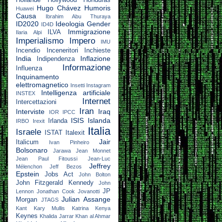
Hollande
Hollywood
Honduras
Hugo Chávez
Humoris
Huawei
Causa
Ibrahim Abu Thuraya
ID2020
Ideologia Gender
ID4D
Immigrazione
ILVA
Ilaria Alpi
Imperialismo
Impero
IMU
Incendio
Inceneritori
Inchieste
India
Inflazione
Indipendenza
Informazione
Influenza
Inquinamento
elettromagnetico
Insetti
Instagram
Intelligenza artificiale
INSTEX
Internet
Intercettazioni
Iran
Interviste
Iraq
IOR
IPCC
ISIS
Islanda
Irlanda
IRBO
Irexit
Italia
Israele
ISTAT
Italexit
Jair
Italicum
Ivan Pinheiro
Bolsonaro
Jarawa
Jean Monnet
Jean Paul Fitoussi
Jean-Luc
Jeffrey
Mélenchon
Jeff Bezos
Epstein
Jobs Act
John Bolton
John Fitzgerald Kennedy
John
JP
Lennon
Jonathan Cook
Jovanotti
Julian Assange
Morgan
JTAGS
Kant
Kary Mullis
Katrina
Kenya
Keynes
Khalida Jarrar
Khan al Ahmar