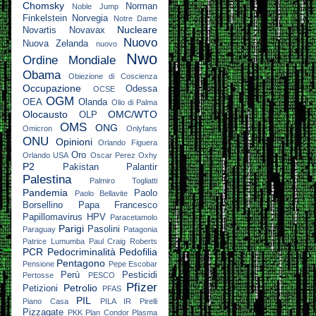
Chomsky
Norman
Noble Jump
Finkelstein
Norvegia
Notre Dame
Nucleare
Novartis
Novavax
Nuovo
Nuova Zelanda
nuovo
Nwo
Ordine Mondiale
Obama
Obiezione di Coscienza
Occupazione
Odessa
OCSE
OGM
OEA
Olanda
Olio di Palma
Olocausto
OMC/WTO
OLP
OMS
ONG
Omicron
Onlyfans
ONU
Opinioni
Orlando Figuera
Oro
Orlando USA
Oscar Perez
Oxhy
P2
Pakistan
Palantir
Palestina
Palmiro Togliatti
Pandemia
Paolo
Paolo Bellavite
Borsellino
Papa Francesco
Papillomavirus HPV
Paracetamolo
Parigi
Pasolini
Paraguay
Patagonia
Patrice Lumumba
Paul Craig Roberts
PCR
Pedocriminalità
Pedofilia
Pentagono
Pensione
Pepe Escobar
Perù
Pesticidi
Pertosse
PESCO
Pfizer
Petrolio
Petizioni
PFAS
PIL
Piano Casa
PILA IR
Pirelli
Pizzagate
PKK
Plan Condor
Plasma