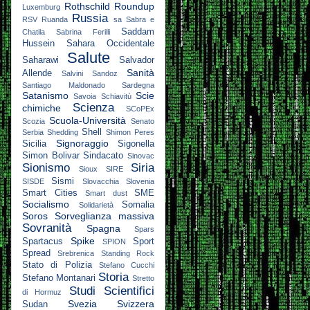
Rothschild
Roundup
Luxemburg
Russia
RSV
Ruanda
sa
Sabra e
Saddam
Chatila
Sabrina Ferilli
Hussein
Sahara Occidentale
Salute
Saharawi
Salvador
Sanità
Allende
Salvini
Sandoz
Santiago Maldonado
Sardegna
Satanismo
Scie
Savoia
Schiavitù
Scienza
chimiche
SCoPEx
Scuola-Università
Scozia
Senato
Shell
Serbia
Shedding
Shimon Peres
Signoraggio
Sicilia
Sigonella
Simon Bolivar
Sindacato
Sinovac
Sionismo
Siria
Sioux
SIRE
Sismi
SISDE
Slovacchia
Slovenia
Smart Cities
SME
Smart dust
Socialismo
Somalia
Solidarietà
Soros
Sorveglianza massiva
Sovranità
Spagna
Spars
Spike
Spartacus
Sport
SPION
Spread
Srebrenica
Standing Rock
Stato di Polizia
Stefano Cucchi
Storia
Stefano Montanari
Stretto
Studi Scientifici
di Hormuz
Svezia
Svizzera
Sudan