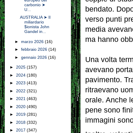
carbonio ➤
bendato. Dopo
U...
AUSTRALIA ➤ Il
verso punti pre
miliardario
$ionista John
media avevano 
Gandel in...
ma hanno obbe
►
marzo 2026
(16)
►
febbraio 2026
(14)
►
gennaio 2026
(16)
Una volta term
►
2025
(157)
avevano porta
►
2024
(180)
pavimento. Tra
►
2023
(413)
ritraevano uom
►
2022
(321)
orale. Anche le
►
2021
(463)
►
2020
(490)
pene sono fini
►
2019
(281)
immagini sono 
►
2018
(332)
►
2017
(347)