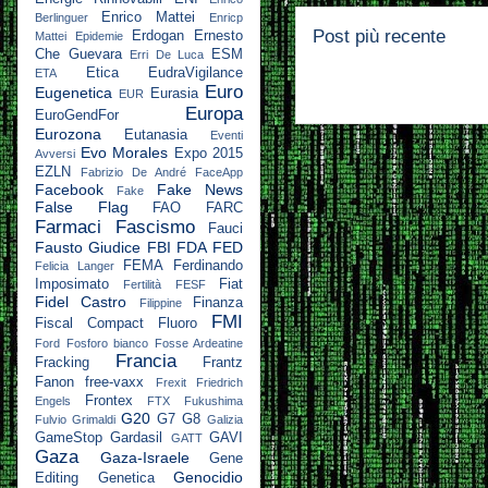
Enrico Mattei
Berlinguer
Enricp
Post più recente
Erdogan
Ernesto
Mattei
Epidemie
Che Guevara
ESM
Erri De Luca
Etica
EudraVigilance
ETA
Euro
Eugenetica
Eurasia
EUR
Europa
EuroGendFor
Eurozona
Eutanasia
Eventi
Evo Morales
Expo 2015
Avversi
EZLN
Fabrizio De André
FaceApp
Facebook
Fake News
Fake
False Flag
FAO
FARC
Farmaci
Fascismo
Fauci
Fausto Giudice
FBI
FDA
FED
FEMA
Ferdinando
Felicia Langer
Imposimato
Fiat
Fertilità
FESF
Fidel Castro
Finanza
Filippine
FMI
Fiscal Compact
Fluoro
Ford
Fosforo bianco
Fosse Ardeatine
Francia
Fracking
Frantz
Fanon
free-vaxx
Frexit
Friedrich
Frontex
Engels
FTX
Fukushima
G20
G7
G8
Fulvio Grimaldi
Galizia
GameStop
Gardasil
GAVI
GATT
Gaza
Gaza-Israele
Gene
Genocidio
Editing
Genetica