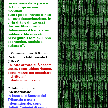
promozione della pace e
della cooperazione
mondiali.
Tutti i popoli hanno diritto
all' autodeter
minazione; in
virtù di tale diritto essi
devono liberamente
determinare il loro status
politico e liberamente
perseguire il loro sviluppo
economico, sociale e
culturale".
:: Convenzione di Ginevra,
Protocollo Addizionale I
(1977):
La lotta armata può essere
usata, come ultima risorsa,
come mezzo per esercitare
il diritto all'
autodeter
minazione.
:: Tribunale penale
internazionale
In base allo Statuto del
Tribunale penale
internazionale, sono
definiti “crimini di guerra”: