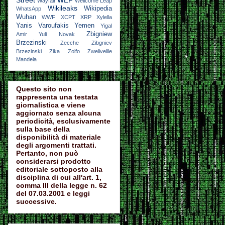
Street
WEF
Wayfair
Wellcome Leap
Wikileaks
Wikipedia
WhatsApp
Wuhan
WWF
XCPT
XRP
Xylella
Yanis Varoufakis
Yemen
Yigal
Zbigniew
Amir
Yuli Novak
Brzezinski
Zecche
Zibgniev
Brzezinski
Zika
Zolfo
Zwelivelile
Mandela
Questo sito non
rappresenta una testata
giornalistica e viene
aggiornato senza alcuna
periodicità, esclusivamente
sulla base della
disponibilità di materiale
degli argomenti trattati.
Pertanto, non può
considerarsi prodotto
editoriale sottoposto alla
disciplina di cui all'art. 1,
comma III della legge n. 62
del 07.03.2001 e leggi
successive.