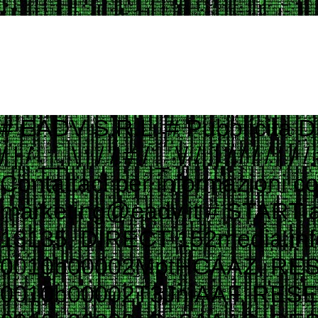
# EADV S.R.L. # Pubblicità Digitale e Programmatic Advertising # ___ ____ _ __ # ___ / | / __ \ | / / # / _ \/ /| | / / / / | / / # / __/ ___ |/ /_/ /| |/ / # \___/_/ |_/_____/ |___/ # # Contattaci per informazioni commerciali # Website: www.eadv.it # Email: marketing@eadv.it # START ads.txt - vocidallastrada.org - 2023-10-18 14:39:45 eadv.it, 13135, DIRECT 152media.info, 152M10, RESELLER 33across.com, 0010b00002MptHCAAZ, RESELLER, bbea06d9c4d2853c 33across.com, 0010b00002T3JniAAF, RESELLER, bbea06d9c4d2853c 33across.com, 0010b00002cGp2AAAS, RESELLER, bbea06d9c4d2853c 33across.com, 0013300001kQj2HAAS, RESELLER, bbea06d9c4d2853c 33across.com, 0015a00002oUk4aAAC, RESELLER, bbea06d9c4d2853c 33across.com, 0015a00003DKg9ZAAT, RESELLER, bbea06d9c4d2853c ad.plus, 352349, RESELLER adagio.io, 1294, RESELLER adcolony.com, 496220845654deec, RESELLER, 1ad675c9de6b5176 adform.com, 1226, RESELLER adform.com, 1819, RESELLER, 9f5210a2f0999e32 adform.com, 1889, RESELLER adform.com, 1943, RESELLER adform.com, 2110, RESELLER adform.com, 2112, RESELLER adform.com, 2437, RESELLER, 9f5210a2f0999e32 adform.com, 2464, RESELLER, 9f5210a2f0999e32 adform.com, 3027, RESELLER adform.com, 622, RESELLER adipolo.com, 617128b0fe110c0ddd7603b4, RESELLER admanmedia.com, 43, RESELLER admixer.net, b6d49994-83c5-4ff9-aa8a-c9eb99d1bc8c, RESELLER adsinteractive.hu, 258, RESELLER adswizz.com, consumable, RESELLER adswizz.com, entravision, RESELLER adswizz.com, targetspot, RESELLER adtech.com, 4687, RESELLER adtelligent.com, 537714, RESELLER advertising.com, 14832, RESELLER advertising.com, 21483, RESELLER advertising.com, 23089, RESELLER advertising.com, 28246, RESELLER advertising.com, 28305, RESELLER advertising.com, 28335, RESELLER, e1a5b5b6e3255540 advertising.com, 6814, RESELLER advertising.com, 7574, RESELLER adyoulike.com, 83d15ef72d387a1e60e5a1399a2b0c03, RESELLER adyoulike.com, b3e21aeb2e950aa59e5e8cc1b6dd6f8e, RESELLER, 4ad745ead2958bf7 adyoulike.com, b4bf4fdd9b0b915f746f6747ff432bde, RESELLER, 4ad745ead2958bf7 ampliffy.com, 5037, RESELLER amxrtb.com, 105199548, RESELLER aniview.com, 5e82edf1634339243920a8e5, RESELLER, 78b21b97965ec3f8 aniview.com, 5ef4bc022e79664d2b473869, RESELLER, 78b21b97965ec3f8 aol.com, 27093, RESELLER aol.com, 46658, RESELLER aol.com, 58905, RESELLER, e1a5b5b6e3255540 aolcloud.net, 4687, RESELLER appads.in, 107606, RESELLER appnexus.com, 10040, RESELLER, f5ab79cb980f11d1 appnexus.com, 10200, RESELLER, f5ab79cb980f11d1 appnexus.com, 10239, RESELLER, f5ab79cb980f11d1 appnexus.com, 10371, RESELLER, f5ab79cb980f11d1 appnexus.com, 11470, RESELLER appnexus.com, 11487, RESELLER, f5ab79cb980f11d1 appnexus.com, 11664, RESELLER, f5ab79cb980f11d1 appnexus.com, 11786, RESELLER, f5ab79cb980f11d1 appnexus.com, 11924, RESELLER, f5ab79cb980f11d1 appnexus.com, 12223, RESELLER, f5ab79cb980f11d1 appnexus.com, 12290, RESELLER, f5ab79cb980f11d1 appnexus.com, 12637, RESELLER, f5ab79cb980f11d1 appnexus.com, 13044, RESELLER, f5ab79cb980f11d1 appnexus.com, 13099, RESELLER, f5ab79cb980f11d1 appnexus.com, 13381, RESELLER, f5ab79cb980f11d1 appnexus.com, 1356, RESELLER, f5ab79cb980f11d1 appnexus.com, 1360, RESELLER, f5ab79cb980f11d1 appnexus.com, 13701, RESELLER, f5ab79cb980f11d1 appnexus.com, 14077, RESELLER appnexus.com, 14416, RESELLER, f5ab79cb980f11d1 appnexus.com, 1504, RESELLER, f5ab79cb980f11d1 appnexus.com, 1538503, RESELLER, f5ab79cb980f11d1 appnexus.com, 1550730, 