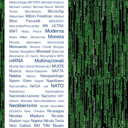
Metereologia
METREX
Michael Hudson
Michael Ledeen
Michael Moore
Michel
Microchip
Temer
Microbioma
Milton Friedman
Midazolam
Minibot
Mino Pecorelli
MINURSO
MK ULTRA
Miocardite/Pericardite
Moderna
MMT
Moby Prince
Moneta
Moira Millan
Monarchia
Moneta alternativa
Monoclonali
Monsanto
Moreno Corelli
Morgan
Mossad
Stanley
Morgellons
Motorola
Movimento 22 marzo
Mozambico
MPS
mRNA
Multinazionali
MUOS
Mumia Abu-Jamal
Munduruku
Musica
NAFTA
Mutui-Subprime
Nakba
Nanopatologie
Naksa
Naomi Klein
Napolitano
Napoli
NATO
NASA
Narcotraffico
nat
Nattokinasi
Nazionalismo
Nazionalizzazione
Nazismo
NBT
Nelson Mandela
Neocolonialismo
neol
Neoliberismo
Nestlé
Neuralink
Nicaragua
nEUROn
New Orleans
Nicolas Maduro
Nicolás
Maduro
Nigeria
Nikola Tesla
Niger
NO TAV
Noam
Nino Galloni