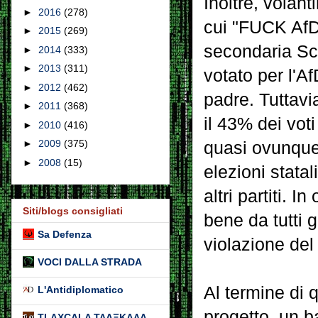
Inoltre, volant
►
2016
(278)
cui "FUCK AfD"
►
2015
(269)
secondaria Sch
►
2014
(333)
►
2013
(311)
votato per l'Af
►
2012
(462)
padre. Tuttavia
►
2011
(368)
il 43% dei vot
►
2010
(416)
►
2009
(375)
quasi ovunque
►
2008
(15)
elezioni statali
altri partiti. 
Siti/blogs consigliati
bene da tutti g
Sa Defenza
violazione del 
VOCI DALLA STRADA
Al termine di 
L'Antidiplomatico
progetto, un b
TLAXCALA ΤΛΑΞΚΑΛΑ