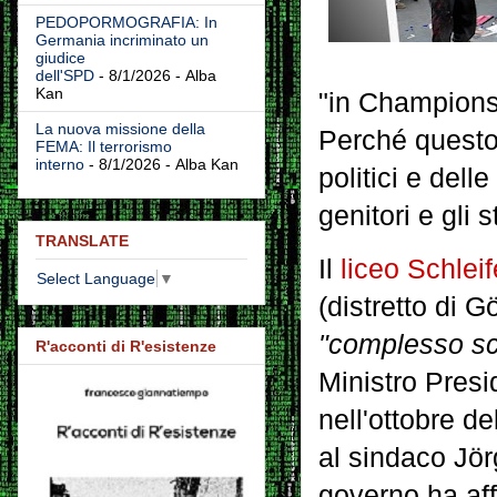
PEDOPORMOGRAFIA: In
Germania incriminato un
giudice
dell'SPD
- 8/1/2026
- Alba
Kan
"in Champions
La nuova missione della
Perché questo 
FEMA: Il terrorismo
interno
- 8/1/2026
- Alba Kan
politici e dell
genitori e gli 
TRANSLATE
Il
liceo Schleif
Select Language
▼
(distretto di 
"complesso sc
R'acconti di R'esistenze
Ministro Presi
nell'ottobre d
al sindaco Jör
governo ha af