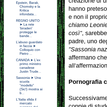
creazione di u
Epstein, Barak,
Chomsky e la
hanno preteso
Kritica
infondata...
e non il prop
REGNO UNITO
chiamo Leonie
➤ La rete
‘biraderi’
così"
, sarebbe
protegge le
bande...
padre, uno deg
L’abuso guardato
in faccia ➤
"Sassonia naz
Colloquio con
Pietro ...
affermano che 
CANADA ➤ L'ex
primo ministro
all'affermazio
canadese
Justin Trude...
Sassonia ➤ Una
Pornografia 
scuola
"modello"
(Sic!) mostra ai
b...
Successivament
L'Italia sfida il
mercato
coppie di stud
europeo del