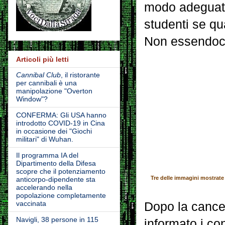
modo adeguato.
studenti se q
Non essendoci 
Articoli più letti
Cannibal Club
, il ristorante
per cannibali è una
manipolazione "Overton
Window"?
CONFERMA: Gli USA hanno
introdotto COVID-19 in Cina
in occasione dei "Giochi
militari" di Wuhan.
Il programma IA del
Dipartimento della Difesa
scopre che il potenziamento
Tre delle immagini mostrate
anticorpo-dipendente sta
accelerando nella
popolazione completamente
vaccinata
Dopo la cancel
Navigli, 38 persone in 115
informato i co