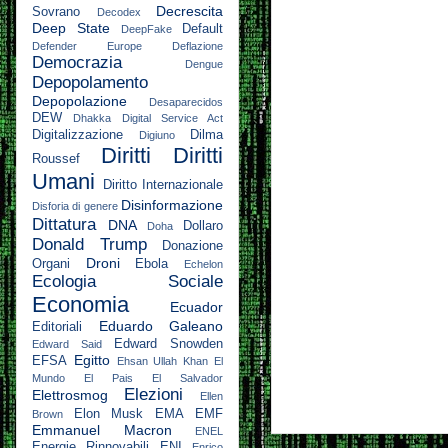
Decrescita
Sovrano
Decodex
Deep State
Default
DeepFake
Defender Europe
Deflazione
Democrazia
Dengue
Depopolamento
Depopolazione
Desaparecidos
DEW
Dhakka
Digital Service Act
Digitalizzazione
Dilma
Digiuno
Diritti
Diritti
Roussef
Umani
Diritto Internazionale
Disinformazione
Disforia di genere
Dittatura
DNA
Dollaro
Doha
Donald Trump
Donazione
Droni
Organi
Ebola
Echelon
Ecologia Sociale
Economia
Ecuador
Eduardo Galeano
Editoriali
Edward Snowden
Edward Said
Egitto
EFSA
Ehsan Ullah Khan
El
Mundo
El Pais
El Salvador
Elezioni
Elettrosmog
Ellen
Elon Musk
EMA
EMF
Brown
Emmanuel Macron
ENEL
Energie Rinnovabili
ENI
Enrico