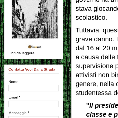
stava giocan
scolastico.
Tuttavia, ques
grave danno. L
dal 16 al 20 m
Libri da leggere!
a causa delle 
supervisione 
Contatta Voci Dalla Strada
attivisti non b
Nome
genere, nella
studentessa de
Email
*
"
Il presid
Messaggio
*
classe e po