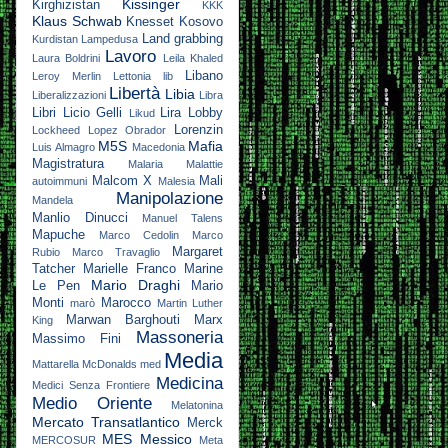
Kissinger
Kirghizistan
KKK
Klaus Schwab
Knesset
Kosovo
Land grabbing
Kurdistan
Lampedusa
Lavoro
Laura Boldrini
Leila Khaled
Libano
Leroy Merlin
Lettonia
lib
Libertà
Libia
Liberalizzazioni
Libra
Libri
Licio Gelli
Lira
Lobby
Likud
Lorenzin
Lockheed
Lopez Obrador
M5S
Mafia
Luis Almagro
Macedonia
Magistratura
Malaria
Malattie
Malcom X
Mali
autoimmuni
Malesia
Manipolazione
Mandela
Manlio Dinucci
Manuel Talens
Mapuche
Marco Cedolin
Marco
Margaret
Rubio
Marco Travaglio
Tatcher
Marielle Franco
Marine
Mario Draghi
Le Pen
Mario
Monti
Marocco
marò
Martin Luther
Marwan Barghouti
Marx
King
Massoneria
Massimo Fini
Media
Mattarella
McDonalds
med
Medicina
Medici Senza Frontiere
Medio Oriente
Melatonina
Mercato Transatlantico
Merck
MES
Messico
MERCOSUR
Meta