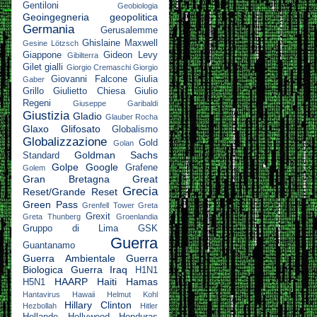
Gentiloni
Geobiologia
Geoingegneria
geopolitica
Germania
Gerusalemme
Ghislaine Maxwell
Gesine Lötzsch
Giappone
Gideon Levy
Gibilterra
Gilet gialli
Giorgio Cremaschi
Giorgio
Giovanni Falcone
Giulia
Gaber
Grillo
Giulietto Chiesa
Giulio
Regeni
Giuseppe Garibaldi
Giustizia
Gladio
Glauber Rocha
Glaxo
Glifosato
Globalismo
Globalizzazione
Gold
Golan
Goldman Sachs
Standard
Golpe
Google
Grafene
Golem
Gran Bretagna
Great
Grecia
Reset/Grande Reset
Green Pass
Grenfell Tower
Greta
Grexit
Greta Thunberg
Groenlandia
Gruppo di Lima
GSK
Guerra
Guantanamo
Guerra Ambientale
Guerra
Biologica
Guerra Iraq
H1N1
HAARP
Haiti
Hamas
H5N1
Hantavirus
Hawaii
Helmut Kohl
Hillary Clinton
Hezbollah
Hitler