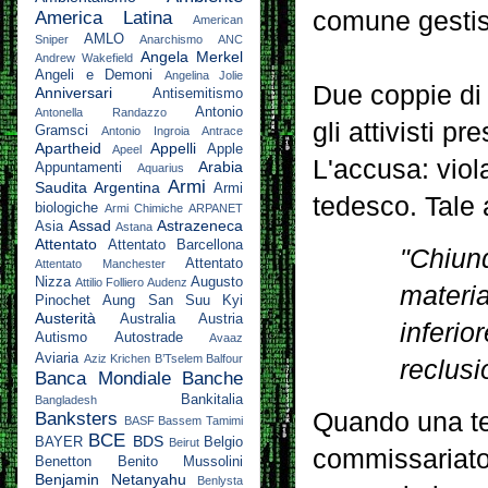
comune gestisc
America Latina
American
AMLO
Sniper
Anarchismo
ANC
Angela Merkel
Andrew Wakefield
Angeli e Demoni
Angelina Jolie
Due coppie di
Anniversari
Antisemitismo
Antonio
Antonella Randazzo
gli attivisti p
Gramsci
Antonio Ingroia
Antrace
Apartheid
Appelli
Apple
Apeel
L'accusa: viol
Arabia
Appuntamenti
Aquarius
Armi
Saudita
Argentina
Armi
tedesco. Tale a
biologiche
Armi Chimiche
ARPANET
Assad
Astrazeneca
Asia
Astana
Attentato
Attentato Barcellona
"Chiunq
Attentato
Attentato Manchester
Nizza
Augusto
Attilio Folliero
Audenz
materia
Pinochet
Aung San Suu Kyi
Austerità
Australia
Austria
inferior
Autismo
Autostrade
Avaaz
Aviaria
Aziz Krichen
B’Tselem
Balfour
reclusi
Banca Mondiale
Banche
Bankitalia
Bangladesh
Quando una ter
Banksters
BASF
Bassem Tamimi
BCE
BDS
BAYER
Belgio
Beirut
commissariato, 
Benetton
Benito Mussolini
Benjamin Netanyahu
Benlysta