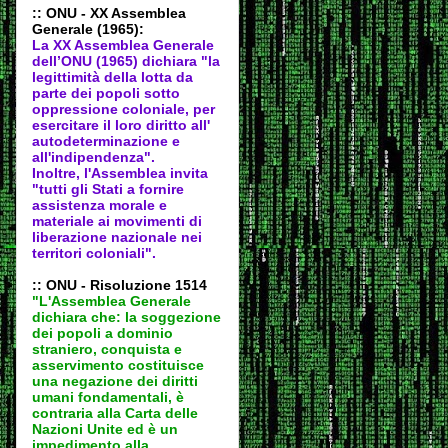
:: ONU - XX Assemblea
Generale (1965):
La XX Assemblea Generale
dell’ONU (1965) dichiara "la
legittimità della lotta da
parte dei popoli sotto
oppressione coloniale, per
esercitare il loro diritto all'
autodeter
minazione e
all'indipendenza".
Inoltre, l'Assemblea invita
"tutti gli Stati a fornire
assistenza morale e
materiale ai movimenti di
liberazione nazionale nei
territori coloniali".
:: ONU - Risoluzione 1514
"L'Assemblea Generale
dichiara che: la soggezione
dei popoli a dominio
straniero, conquista e
asservimento costituisce
una negazione dei diritti
umani fondamentali, è
contraria alla Carta delle
Nazioni Unite ed è un
impedimento alla