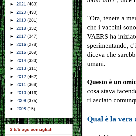
►
2021
(463)
►
2020
(490)
"Ora, tenete a me
►
2019
(281)
che i vaccini sono
►
2018
(332)
VAERS ha iniziato 
►
2017
(347)
sperimentando, c'
►
2016
(278)
►
2015
(269)
diceva che sarebbe
►
2014
(333)
umani.
►
2013
(311)
►
2012
(462)
Questo è un omic
►
2011
(368)
cosa stava facendo
►
2010
(416)
rilasciato comunq
►
2009
(375)
►
2008
(15)
Qual è la vera
Siti/blogs consigliati