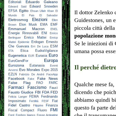
Eduardo Galeano
Editoriali
Edward Snowden
Edward Said
Egitto
EFSA
Il dottor Zelenko 
Ehsan Ullah Khan
El
Mundo
El Pais
El Salvador
Guidestones, un 
Elezioni
Elettrosmog
Ellen
Elon Musk
EMA
EMF
Brown
piccola città del
Emmanuel Macron
ENEL
Energie Rinnovabili
ENI
Enrico
popolazione mond
Enrico Mattei
Berlinguer
Enricp
Erdogan
Ernesto
Se le iniezioni d
Mattei
Epidemie
Che Guevara
ESM
Erri De Luca
umana possa esser
Etica
EudraVigilance
ETA
Euro
Eugenetica
Eurasia
EUR
Europa
EuroGendFor
Eurozona
Il perché dietr
Eutanasia
Eventi
Evo Morales
Expo 2015
Avversi
EZLN
Fabrizio De André
FaceApp
Facebook
Fake News
Fake
False Flag
FAO
FARC
Qualche mese fa, 
Farmaci
Fascismo
Fauci
dicendo che poich
Fausto Giudice
FBI
FDA
FED
FEMA
Ferdinando
Felicia Langer
abbiamo quindi bi
Imposimato
Fiat
Fertilità
FESF
Fidel Castro
Finanza
Filippine
questo fa parte de
FMI
Fiscal Compact
Fluoro
che il transumane
Ford
Fosforo bianco
Fosse Ardeatine