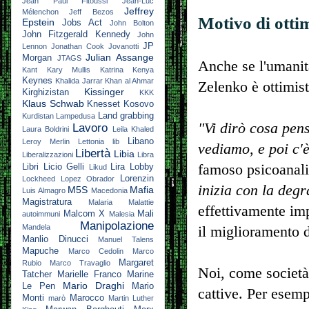
Jean Paul Fitoussi
Jean-Luc
Jeffrey
Mélenchon
Jeff Bezos
Motivo di ott
Epstein
Jobs Act
John Bolton
John Fitzgerald Kennedy
John
JP
Lennon
Jonathan Cook
Jovanotti
Julian Assange
Morgan
JTAGS
Anche se l'umanità
Kant
Kary Mullis
Katrina
Kenya
Keynes
Khalida Jarrar
Khan al Ahmar
Zelenko è ottimista
Kissinger
Kirghizistan
KKK
Klaus Schwab
Knesset
Kosovo
Land grabbing
Kurdistan
Lampedusa
"Vi dirò cosa pen
Lavoro
Laura Boldrini
Leila Khaled
Libano
Leroy Merlin
Lettonia
lib
vediamo, e poi c'è
Libertà
Libia
Liberalizzazioni
Libra
famoso psicoanalis
Libri
Licio Gelli
Lira
Lobby
Likud
Lorenzin
Lockheed
Lopez Obrador
inizia con la degr
M5S
Mafia
Luis Almagro
Macedonia
Magistratura
Malaria
Malattie
effettivamente imp
Malcom X
Mali
autoimmuni
Malesia
Manipolazione
Mandela
il miglioramento d
Manlio Dinucci
Manuel Talens
Mapuche
Marco Cedolin
Marco
Margaret
Rubio
Marco Travaglio
Noi, come società,
Tatcher
Marielle Franco
Marine
Mario Draghi
Le Pen
Mario
cattive. Per esemp
Monti
Marocco
marò
Martin Luther