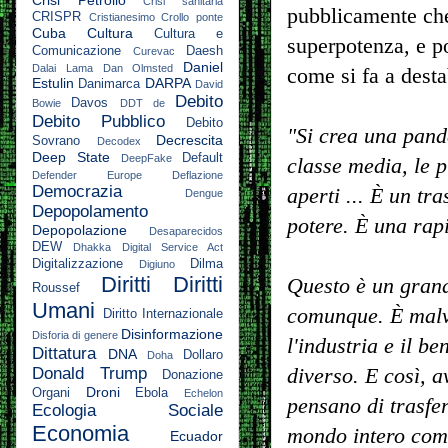
Crisi Petrolio
Crisi sanitaria
pubblicamente che 
CRISPR
Cristianesimo
Crollo ponte
Cuba
Cultura
Cultura e
superpotenza, e p
Comunicazione
Daesh
Curevac
Daniel
Dalai Lama
Dan Olmsted
come si fa a dest
Estulin
DARPA
Danimarca
David
Debito
Davos
Bowie
DDT
de
Debito Pubblico
Debito
"Si crea una pan
Decrescita
Sovrano
Decodex
Deep State
Default
DeepFake
classe media, le 
Defender Europe
Deflazione
Democrazia
aperti ... È un tr
Dengue
Depopolamento
potere. È una rap
Depopolazione
Desaparecidos
DEW
Dhakka
Digital Service Act
Digitalizzazione
Dilma
Digiuno
Diritti
Diritti
Questo è un grande
Roussef
Umani
comunque. È malva
Diritto Internazionale
Disinformazione
Disforia di genere
l'industria e il b
Dittatura
DNA
Dollaro
Doha
diverso. E così, a
Donald Trump
Donazione
Droni
Organi
Ebola
Echelon
pensano di trasfer
Ecologia Sociale
Economia
mondo intero come
Ecuador