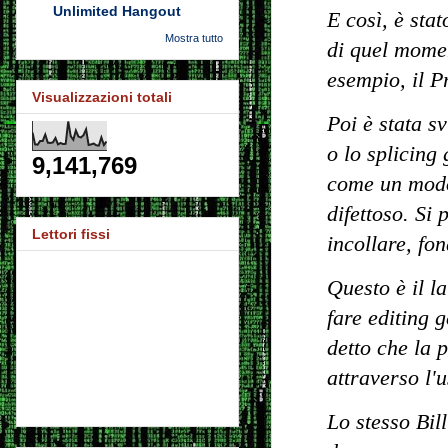
Unlimited Hangout
E così, è stat
Mostra tutto
di quel momen
esempio, il 
Visualizzazioni totali
Poi è stata s
o lo splicing
9,141,769
come un modo
difettoso. Si
Lettori fissi
incollare, fo
Questo è il la
fare editing 
detto che la 
attraverso l'
Lo stesso Bil