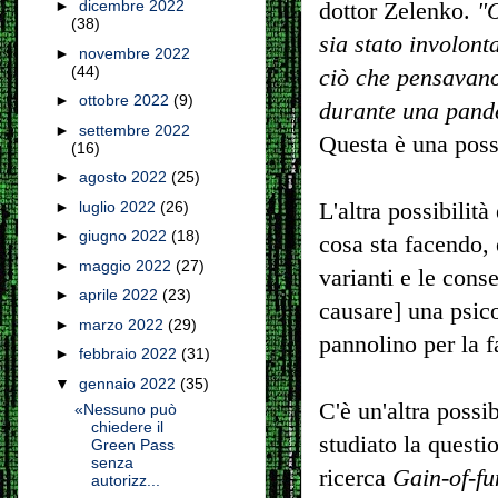
►
dicembre 2022
dottor Zelenko.
"O
(38)
sia stato involon
►
novembre 2022
(44)
ciò che pensavano 
►
ottobre 2022
(9)
durante una pande
►
settembre 2022
Questa è una possi
(16)
►
agosto 2022
(25)
L'altra possibilit
►
luglio 2022
(26)
►
giugno 2022
(18)
cosa sta facendo, 
►
maggio 2022
(27)
varianti e le con
►
aprile 2022
(23)
causare] una psico
►
marzo 2022
(29)
pannolino per la f
►
febbraio 2022
(31)
▼
gennaio 2022
(35)
C'è un'altra possi
«Nessuno può
chiedere il
studiato la questi
Green Pass
senza
ricerca
Gain-of-fu
autorizz...