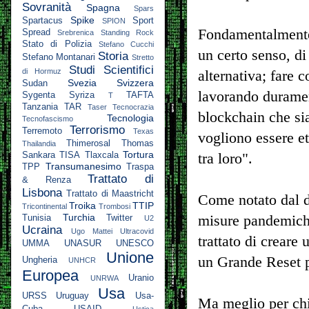
Sovranità
Spagna
Spars
Spike
Spartacus
Sport
SPION
Fondamentalmente,
Spread
Srebrenica
Standing Rock
Stato di Polizia
Stefano Cucchi
un certo senso, d
Storia
Stefano Montanari
Stretto
Studi Scientifici
di Hormuz
alternativa; fare 
Svezia
Svizzera
Sudan
lavorando durament
Sygenta
Syriza
TAFTA
T
Tanzania
TAR
Taser
Tecnocrazia
blockchain che si
Tecnologia
Tecnofascismo
Terrorismo
Terremoto
Texas
vogliono essere et
Thimerosal
Thomas
Thailandia
Tortura
tra loro".
Sankara
TISA
Tlaxcala
Transumanesimo
TPP
Traspa
Trattato di
& Renza
Lisbona
Trattato di Maastricht
Come notato dal d
Troika
TTIP
Tricontinental
Trombosi
Turchia
misure pandemiche
Tunisia
Twitter
U2
Ucraina
Ugo Mattei
Ultracovid
trattato di creare
UMMA
UNASUR
UNESCO
Unione
un Grande Reset p
Ungheria
UNHCR
Europea
Uranio
UNRWA
Usa
URSS
Uruguay
Usa-
Ma meglio per chi