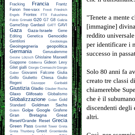
Francia
Fracking
Frantz
Fanon
free-vaxx
Frexit
Friedrich
Frontex
Engels
FTX
Fukushima
"Tenete a mente c
G20
G7
G8
Fulvio Grimaldi
Galizia
[immagine] divina.
GameStop
Gardasil
GAVI
GATT
Gaza
Gaza-Israele
Gene
reddito universale
Genocidio
Editing
Genetica
Gentiloni
Geobiologia
per identificare i 
Geoingegneria
geopolitica
Germania
Gerusalemme
successo in passa
Ghislaine Maxwell
Gesine Lötzsch
Giappone
Gideon Levy
Gibilterra
Gilet gialli
Giorgio Cremaschi
Giorgio
Solo 80 anni fa av
Giovanni Falcone
Giulia
Gaber
Grillo
Giulietto Chiesa
Giulio
creato tre classi 
Regeni
Giuseppe Garibaldi
Giustizia
Gladio
chiamerebbe Super
Glauber Rocha
Glaxo
Glifosato
Globalismo
che è il subumano.
Globalizzazione
Gold
Golan
Goldman Sachs
Standard
discendenti degli 
Golpe
Google
Grafene
Golem
Gran Bretagna
Great
altri.
Grecia
Reset/Grande Reset
Green Pass
Grenfell Tower
Greta
Grexit
Greta Thunberg
Groenlandia
Così, per esempio