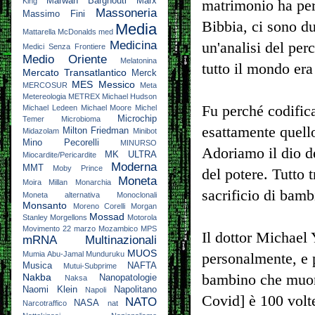
Marwan Barghouti
Marx
King
matrimonio ha pers
Massoneria
Massimo Fini
Bibbia, ci sono du
Media
Mattarella
McDonalds
med
Medicina
un'analisi del per
Medici Senza Frontiere
Medio Oriente
Melatonina
tutto il mondo er
Mercato Transatlantico
Merck
MES
Messico
MERCOSUR
Meta
Metereologia
METREX
Michael Hudson
Fu perché codifica
Michael Ledeen
Michael Moore
Michel
Microchip
Temer
Microbioma
esattamente quello
Milton Friedman
Midazolam
Minibot
Mino Pecorelli
MINURSO
Adoriamo il dio del
MK ULTRA
Miocardite/Pericardite
Moderna
MMT
Moby Prince
del potere. Tutto 
Moneta
Moira Millan
Monarchia
sacrificio di bamb
Moneta alternativa
Monoclonali
Monsanto
Moreno Corelli
Morgan
Mossad
Stanley
Morgellons
Motorola
Movimento 22 marzo
Mozambico
MPS
Il dottor Michael 
mRNA
Multinazionali
MUOS
Mumia Abu-Jamal
Munduruku
personalmente, e p
Musica
NAFTA
Mutui-Subprime
bambino che muore
Nakba
Nanopatologie
Naksa
Naomi Klein
Napolitano
Napoli
Covid] è 100 volt
NATO
NASA
Narcotraffico
nat