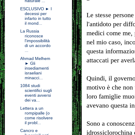
naturale ...
ESCLUSIVO ► I
decessi per
Le stesse persone
infarto in tutto
l'antidoto per dif
il mond...
La Russia
medici come me, p
riconosce
l'impossibilità
nel mio caso, inc
di un accordo
questa informazion
...
Ahmad Melhem
attaccati per aver
► Gli
insediamenti
israeliani
Quindi, il governo
minacci...
1084 studi
motivo è che non 
scientifici sugli
loro famiglie muo
eventi avversi
dei va...
avevano questa i
Lettera a un
rompipalle (o
come risolvere
Sono a conoscenza 
il probl...
Cancro e
idrossiclorochina