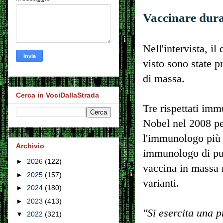
Vaccinare dura
Nell'intervista, i
visto sono state 
di massa.
Cerca in VociDallaStrada
Tre rispettati imm
Nobel nel 2008 per
l'immunologo più 
Archivio
immunologo di pun
►
2026
(122)
vaccina in massa 
►
2025
(157)
varianti.
►
2024
(180)
►
2023
(413)
"Si esercita una p
▼
2022
(321)