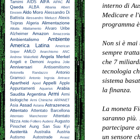
AIFA
Al
Tamimi
AIDS
AIPAC
interno di Au
Qaeda
ALBA
Albania
Albert
Aldo Moro
Alessandro Di
Einstein
Medicare e l'
Battista
Alexis
Alessandro Mieluzzi
Alimentazione
programma è 
Tsipras
Algeria
Alvaro Uribe
Alitalia
Allattamento
Amazon
Alzheimer
Amazzonia
Ambiente
Ambientalismo
Non si è mai t
America Latina
American
sempre tratta
AMLO
Sniper
Anarchismo
ANC
Angela Merkel
Andrew Wakefield
che 7 miliard
Angeli e Demoni
Angelina Jolie
Anniversari
Antisemitismo
tecnologia ch
Antonio
Antonella Randazzo
Gramsci
Antonio Ingroia
Antrace
sistema basat
Apartheid
Appelli
Apple
Apeel
Arabia
la finanza.
Appuntamenti
Aquarius
Armi
Saudita
Argentina
Armi
biologiche
Armi Chimiche
ARPANET
Assad
Astrazeneca
Asia
Astana
La moneta Fia
Attentato
Attentato Barcellona
Attentato
Attentato Manchester
saranno più. 
Nizza
Augusto
Attilio Folliero
Audenz
partecipare a
Pinochet
Aung San Suu Kyi
Austerità
Australia
Austria
un sensore ch
Autismo
Autostrade
Avaaz