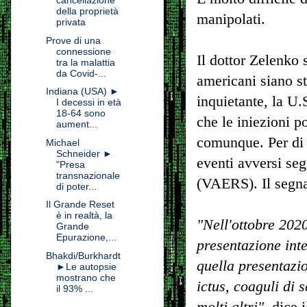
cancellazione
della proprietà
manipolati.
privata
Prove di una
connessione
Il dottor Zelenko 
tra la malattia
da Covid-...
americani siano st
Indiana (USA) ►
inquietante, la U
I decessi in età
18-64 sono
che le iniezioni 
aument...
comunque. Per di p
Michael
Schneider ►
eventi avversi se
"Presa
transnazionale
(VAERS). Il segna
di poter...
Il Grande Reset
è in realtà, la
"Nell'ottobre 2020
Grande
Epurazione,...
presentazione inte
Bhakdi/Burkhardt
quella presentazion
►Le autopsie
mostrano che
ictus, coaguli di 
il 93% ...
molti altri"
, dice 