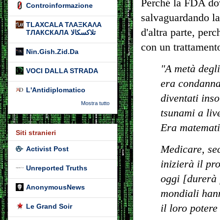
Perché la FDA do
Controinformazione
salvaguardando la
TLAXCALA ΤΛΑΞΚΑΛΑ
d'altra parte, per
ТЛАКСКАЛА تلاكسكالا
con un trattament
Nin.Gish.Zid.Da
"A metà degli
VOCI DALLA STRADA
era condannat
L'Antidiplomatico
diventati ins
Mostra tutto
tsunami a liv
Era matemati
Siti stranieri
Medicare, sec
Activist Post
inizierà il p
Unreported Truths
oggi [durerà 
AnonymousNews
mondiali hann
Le Grand Soir
il loro potere