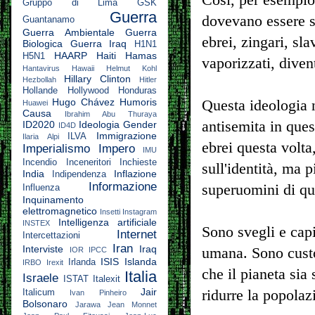
Gruppo di Lima
GSK
Guerra
dovevano essere sc
Guantanamo
Guerra Ambientale
Guerra
ebrei, zingari, sl
Biologica
Guerra Iraq
H1N1
HAARP
Haiti
Hamas
H5N1
vaporizzati, diven
Hantavirus
Hawaii
Helmut Kohl
Hillary Clinton
Hezbollah
Hitler
Hollande
Hollywood
Honduras
Hugo Chávez
Humoris
Questa ideologia 
Huawei
Causa
Ibrahim Abu Thuraya
antisemita in que
ID2020
Ideologia Gender
ID4D
Immigrazione
ILVA
Ilaria Alpi
ebrei questa volta
Imperialismo
Impero
IMU
Incendio
Inceneritori
Inchieste
sull'identità, ma p
India
Inflazione
Indipendenza
Informazione
superuomini di que
Influenza
Inquinamento
elettromagnetico
Insetti
Instagram
Intelligenza artificiale
INSTEX
Sono svegli e capi
Internet
Intercettazioni
Iran
Interviste
Iraq
umana. Sono custod
IOR
IPCC
ISIS
Islanda
Irlanda
IRBO
Irexit
che il pianeta sia
Italia
Israele
ISTAT
Italexit
Jair
ridurre la popola
Italicum
Ivan Pinheiro
Bolsonaro
Jarawa
Jean Monnet