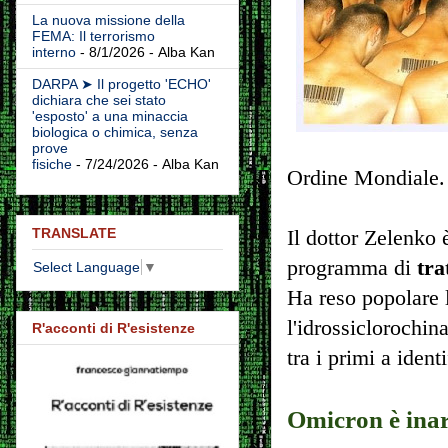
La nuova missione della
FEMA: Il terrorismo
interno
- 8/1/2026
- Alba Kan
DARPA ➤ Il progetto 'ECHO'
dichiara che sei stato
'esposto' a una minaccia
biologica o chimica, senza
prove
fisiche
- 7/24/2026
- Alba Kan
Ordine Mondiale.
TRANSLATE
Il dottor Zelenko 
programma di
tra
Select Language
▼
Ha reso popolare l
l'idrossiclorochin
R'acconti di R'esistenze
tra i primi a iden
Omicron è inar