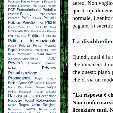
Parigi
Pasolini
aereo. Non voglion
Paraguay
Patagonia
Patrice Lumumba
Paul Craig Roberts
questi tipi di deci
PCR
Pedocriminalità
Pedofilia
Pentagono
Pensione
Pepe Escobar
normale, i genitori
Perù
Pesticidi
Pertosse
PESCO
Pfizer
Petrolio
Petizioni
PFAS
pagane, si sacrific
PIL
Piano Casa
PILA IR
Pirelli
Pizzagate
PKK
Plan Condor
Plasma
Politica Interna
POI
Poliomelite
La disobbedienz
Politica Internazionale
Polonia
Ponte Morandi
Polizia
Popoli
Populismo
Pornografia
Porto
Portogallo
Potenziamento
Rico
Quindi, qual è la 
anticorpo-dipendente (ADE)
Povertà
che minaccia il n
Predator
Premio
Privacy
Nobel
che questo piano p
Privatizzazione
Propaganda
che ci sia un mod
Pulizia
Puglia
Etnica
Qatar
QE
Racconti
Raffaele
Raqqa
Marra
RAI
Ranieri Guerra
RATM
Ratzinger
Razan al-Najjar
"La risposta è c
Razzismo
Recessione
Real ID
Referendum
Recovery Found
Non conformarsi.
Regno Unito
Religione
Regno
licenziare tutti.
Renzi
Remdesivir
Repair café