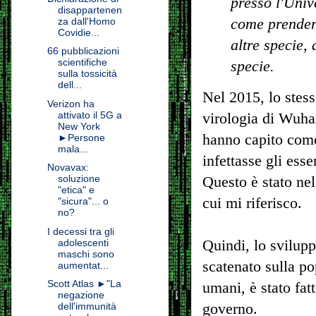
presso l'Univ
disappartenen
come prendere
za dall'Homo
Covidie...
altre specie, 
66 pubblicazioni
scientifiche
specie.
sulla tossicità
dell...
Nel 2015, lo stess
Verizon ha
attivato il 5G a
virologia di Wuhan
New York
hanno capito come 
►Persone
mala...
infettasse gli ess
Novavax:
soluzione
Questo è stato ne
"etica" e
cui mi riferisco.
"sicura"... o
no?
I decessi tra gli
Quindi, lo svilup
adolescenti
maschi sono
scatenato sulla po
aumentat...
Scott Atlas ►"La
umani, è stato fat
negazione
governo.
dell'immunità