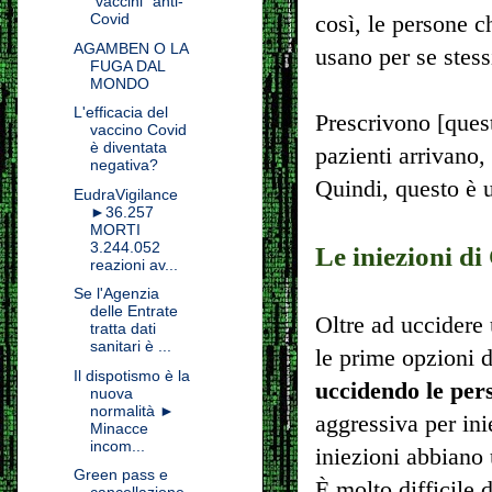
"vaccini" anti-
Covid
così, le persone c
AGAMBEN O LA
usano per se stess
FUGA DAL
MONDO
L'efficacia del
Prescrivono [ques
vaccino Covid
è diventata
pazienti arrivano,
negativa?
Quindi, questo è 
EudraVigilance
►36.257
MORTI
3.244.052
Le iniezioni di
reazioni av...
Se l'Agenzia
delle Entrate
Oltre ad uccidere
tratta dati
sanitari è ...
le prime opzioni d
Il dispotismo è la
uccidendo le pers
nuova
normalità ►
aggressiva per ini
Minacce
incom...
iniezioni abbiano 
Green pass e
È molto difficile 