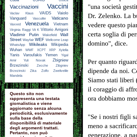
Cuba
USAID
Ustica
Vaccini
"una società gestit
Vaccinazioni
VAIDS
Vaiolo
Vaclav Klaus
Dr. Zelenko. La b
Vaticano
Vanguard
Vasculite
Venezuela
vedere questo pia
Vietnam
Vaxxed
Vittorio Arrigoni
Virginia Raggi
Vit K
certa soglia di p
Vladimir Putin
Wall
Wakefield
Street
WEF
Wayfair
Wellcome Leap
domino", dice.
Wikileaks
Wikipedia
WhatsApp
Wuhan
WWF
XCPT
XRP
Xylella
Yanis Varoufakis
Yemen
Yigal
Per quanto riguar
Zbigniew
Amir
Yuli Novak
Brzezinski
Zecche
Zibgniev
dipende da noi. Co
Brzezinski
Zika
Zolfo
Zwelivelile
Mandela
Siamo stati liberi
il coraggio di affr
Questo sito non
ora dobbiamo most
rappresenta una testata
giornalistica e viene
aggiornato senza alcuna
periodicità, esclusivamente
"Se i nostri figli
sulla base della
disponibilità di materiale
meno a sacrificarc
degli argomenti trattati.
Pertanto, non può
generazione, a pag