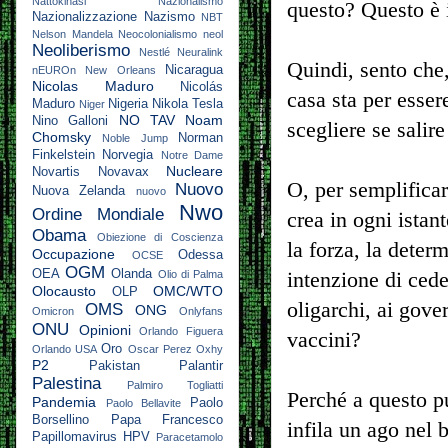
Nattokinasi
Nazionalismo
questo? Questo è i
Nazionalizzazione
Nazismo
NBT
Nelson Mandela
Neocolonialismo
neol
Neoliberismo
Nestlé
Neuralink
Quindi, sento che,
Nicaragua
nEUROn
New Orleans
Nicolas Maduro
Nicolás
casa sta per essere
Maduro
Nigeria
Nikola Tesla
Niger
NO TAV
Noam
Nino Galloni
scegliere se salir
Chomsky
Norman
Noble Jump
Finkelstein
Norvegia
Notre Dame
Nucleare
Novartis
Novavax
O, per semplificar
Nuovo
Nuova Zelanda
nuovo
Nwo
Ordine Mondiale
crea in ogni istan
Obama
Obiezione di Coscienza
la forza, la deter
Occupazione
Odessa
OCSE
OGM
OEA
Olanda
intenzione di ceder
Olio di Palma
Olocausto
OMC/WTO
OLP
oligarchi, ai gover
OMS
ONG
Omicron
Onlyfans
ONU
Opinioni
Orlando Figuera
vaccini?
Oro
Orlando USA
Oscar Perez
Oxhy
P2
Pakistan
Palantir
Palestina
Palmiro Togliatti
Perché a questo pu
Pandemia
Paolo
Paolo Bellavite
Borsellino
Papa Francesco
infila un ago nel 
Papillomavirus HPV
Paracetamolo