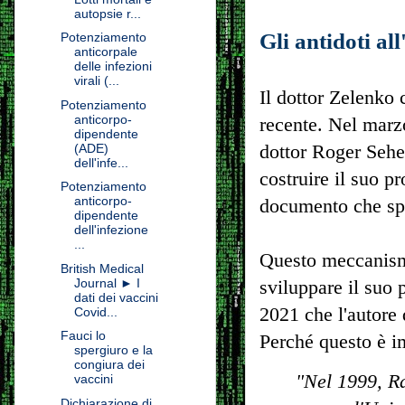
autopsie r...
Gli antidoti al
Potenziamento
anticorpale
delle infezioni
virali (...
Il dottor Zelenko 
Potenziamento
anticorpo-
recente. Nel marz
dipendente
dottor Roger Seheu
(ADE)
dell'infe...
costruire il suo p
Potenziamento
anticorpo-
documento che spi
dipendente
dell'infezione
...
Questo meccanismo
British Medical
Journal ► I
sviluppare il suo 
dati dei vaccini
2021 che l'autore 
Covid...
Fauci lo
Perché questo è i
spergiuro e la
congiura dei
"Nel 1999, Ra
vaccini
Dichiarazione di