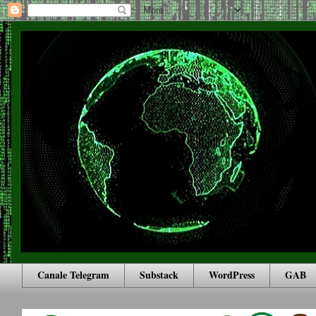
Canale Telegram
Substack
WordPress
GAB