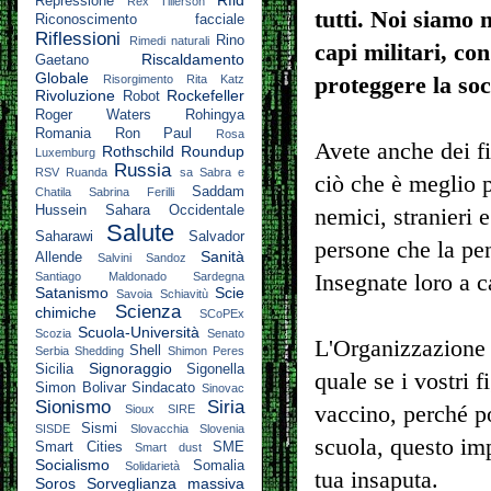
Rfid
Repressione
Rex Tillerson
tutti. Noi siamo m
Riconoscimento facciale
Riflessioni
Rino
Rimedi naturali
capi militari, con
Riscaldamento
Gaetano
Globale
proteggere la soc
Risorgimento
Rita Katz
Rivoluzione
Rockefeller
Robot
Roger Waters
Rohingya
Romania
Ron Paul
Rosa
Avete anche dei fi
Rothschild
Roundup
Luxemburg
Russia
RSV
Ruanda
sa
Sabra e
ciò che è meglio pe
Saddam
Chatila
Sabrina Ferilli
Hussein
Sahara Occidentale
nemici, stranieri 
Salute
Saharawi
Salvador
persone che la pen
Sanità
Allende
Salvini
Sandoz
Insegnate loro a c
Santiago Maldonado
Sardegna
Satanismo
Scie
Savoia
Schiavitù
Scienza
chimiche
SCoPEx
Scuola-Università
Scozia
Senato
L'Organizzazione 
Shell
Serbia
Shedding
Shimon Peres
Signoraggio
Sicilia
Sigonella
quale se i vostri 
Simon Bolivar
Sindacato
Sinovac
Sionismo
Siria
vaccino, perché po
Sioux
SIRE
Sismi
SISDE
Slovacchia
Slovenia
scuola, questo im
Smart Cities
SME
Smart dust
Socialismo
Somalia
Solidarietà
tua insaputa.
Soros
Sorveglianza massiva