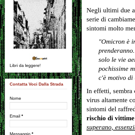
Negli ultimi due 
serie di cambiame
sintomi molto men
"Omicron è in
prenderanno. 
solo le vie a
Libri da leggere!
pochissime mo
c'è motivo di
Contatta Voci Dalla Strada
In effetti, sembra
Nome
virus altamente co
sintomi del raffr
Email
*
rischio di vittim
superano, essenzi
Messaggio
*