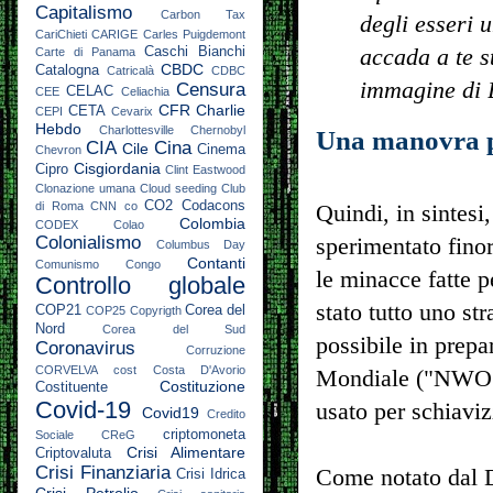
Capitalismo
Carbon Tax
degli esseri 
CariChieti
CARIGE
Carles Puigdemont
accada a te s
Caschi Bianchi
Carte di Panama
CBDC
Catalogna
Catricalà
CDBC
immagine di 
Censura
CELAC
CEE
Celiachia
CFR
Charlie
CETA
CEPI
Cevarix
Hebdo
Charlottesville
Chernobyl
Una manovra pe
CIA
Cina
Cile
Cinema
Chevron
Cisgiordania
Cipro
Clint Eastwood
Clonazione umana
Cloud seeding
Club
CO2
Codacons
di Roma
CNN
co
Quindi, in sintesi
Colombia
CODEX
Colao
Colonialismo
sperimentato finor
Columbus Day
Contanti
Comunismo
Congo
le minacce fatte p
Controllo globale
stato tutto uno s
COP21
Corea del
COP25
Copyrigth
Nord
Corea del Sud
possibile in prepa
Coronavirus
Corruzione
CORVELVA
cost
Costa D'Avorio
Mondiale ("NWO"),
Costituzione
Costituente
Covid-19
usato per schiaviz
Covid19
Credito
criptomoneta
Sociale
CReG
Crisi Alimentare
Criptovaluta
Crisi Finanziaria
Come notato dal 
Crisi Idrica