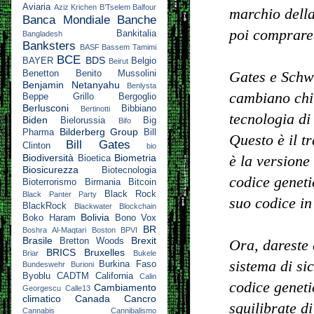
Aviaria
Aziz Krichen
B’Tselem
Balfour
marchio della
Banca Mondiale
Banche
poi comprare 
Bankitalia
Bangladesh
Banksters
BASF
Bassem Tamimi
BCE
BDS
BAYER
Belgio
Beirut
Gates e Schw
Benetton
Benito Mussolini
Benjamin Netanyahu
Benlysta
cambiano chi 
Beppe Grillo
Bergoglio
Berlusconi
Bibbiano
Bertinotti
tecnologia di
Biden
Bielorussia
Big
Bifo
Bilderberg Group
Pharma
Bill
Questo è il 
Bill Gates
Clinton
bio
Biodiversità
Biometria
è la versione
Bioetica
Biosicurezza
Biotecnologia
codice geneti
Bioterrorismo
Birmania
Bitcoin
Black Rock
Black Panter Party
suo codice in
BlackRock
Blackwater
Blockchain
Bolivia
Boko Haram
Bono Vox
BR
Boshra Al-Maqtari
Boston
BPVI
Brasile
Brexit
Bretton Woods
Ora, dareste 
BRICS
Bruxelles
Briar
Bukele
sistema di si
Burkina Faso
Bundeswehr
Burioni
Byoblu
CADTM
California
Calin
codice geneti
Cambiamento
Georgescu
Calle13
climatico
Canada
Cancro
squilibrate d
Cannabis
Cannibalismo