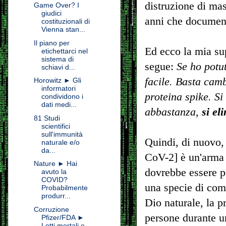
distruzione di mas
Game Over? I
giudici
anni che documenta
costituzionali di
Vienna stan...
Il piano per
Ed ecco la mia su
etichettarci nel
sistema di
segue:
Se ho potut
schiavi d...
facile. Basta cam
Horowitz ► Gli
informatori
proteina spike. Si
condividono i
dati medi...
abbastanza,
si eli
81 Studi
scientifici
sull'immunità
Quindi, di nuovo,
naturale e/o
da...
CoV-2] è un'arma 
Nature ► Hai
dovrebbe essere p
avuto la
COVID?
una specie di comb
Probabilmente
produrr...
Dio naturale, la p
Corruzione
persone durante u
Pfizer/FDA ►
Lotti mortali e