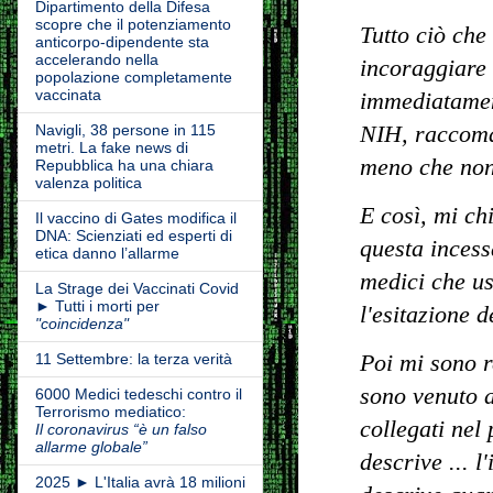
Dipartimento della Difesa
scopre che il potenziamento
Tutto ciò che
anticorpo-dipendente sta
accelerando nella
incoraggiare 
popolazione completamente
vaccinata
immediatament
NIH, raccoman
Navigli, 38 persone in 115
metri. La fake news di
meno che non
Repubblica ha una chiara
valenza politica
E così, mi c
Il vaccino di Gates modifica il
DNA: Scienziati ed esperti di
questa incess
etica danno l’allarme
medici che u
La Strage dei Vaccinati Covid
► Tutti i morti per
l'esitazione 
"coincidenza"
Poi mi sono r
11 Settembre: la terza verità
sono venuto 
6000 Medici tedeschi contro il
Terrorismo mediatico:
collegati nel
Il coronavirus “è un falso
allarme globale”
descrive ...
2025 ► L'Italia avrà 18 milioni