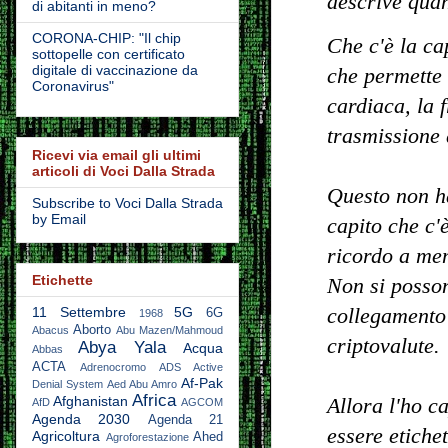
descrive qua
di abitanti in meno?
CORONA-CHIP: "Il chip
Che c'è la cap
sottopelle con certificato
digitale di vaccinazione da
che permette 
Coronavirus"
cardiaca, la 
trasmissione 
Ricevi via email gli ultimi
articoli di Voci Dalla Strada
Questo non h
Subscribe to Voci Dalla Strada
by Email
capito che c'
ricordo a me
Etichette
Non si posson
collegamento 
11 Settembre
5G
6G
1968
Aborto
Abacus
Abu Mazen/Mahmoud
criptovalute.
Abya Yala
Acqua
Abbas
ACTA
Adrenocromo
ADS Active
Af-Pak
Denial System
Aed Abu Amro
Africa
Afghanistan
Allora l'ho c
AfD
AGCOM
Agenda 2030
Agenda 21
essere etiche
Agricoltura
Ahed
Agroforestazione