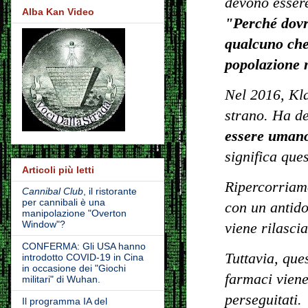
devono essere
Alba Kan Video
"Perché dovr
qualcuno che 
popolazione 
Nel 2016, Kla
strano. Ha d
essere umano 
significa que
Articoli più letti
Ripercorriamo
Cannibal Club
, il ristorante
per cannibali è una
con un antido
manipolazione "Overton
Window"?
viene rilasci
CONFERMA: Gli USA hanno
Tuttavia, que
introdotto COVID-19 in Cina
in occasione dei "Giochi
farmaci viene
militari" di Wuhan.
perseguitati.
Il programma IA del