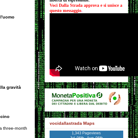
libertà di espressione.
Voci Dalla Strada approva e si unisce a 
questo messaggio
.
ll'uomo
la gravità
ccino
vocidallastrada Maps
 a three-month
1,343 Pageviews
Jul. 06th - Aug. 06th