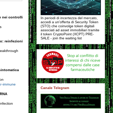
 nei controlli
In periodi di incertezza del mercato,
accedi a un'offerta di Security Token
(STO) che coinvolge token digitali
s
associati ad asset immobiliari tramite
il token CryptoPoint (XCPT) PRE-
SALE - join the waiting list
: reinfezioni
reakthrough
sintomatica
ion
lar-immune
Canale Telegram
mRNA
nfection