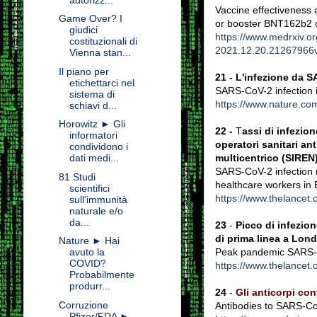
Vaccine effectiveness 
Game Over? I
or booster BNT162b2 o
giudici
https://www.medrxiv.o
costituzionali di
2021.12.20.21267966v3
Vienna stan...
Il piano per
21 -
L'infezione da S
etichettarci nel
SARS-CoV-2 infection 
sistema di
https://www.nature.co
schiavi d...
Horowitz ► Gli
22 -
T
assi di infezion
informatori
operatori sanitari an
condividono i
multicentrico (SIREN
dati medi...
SARS-CoV-2 infection r
81 Studi
healthcare workers in 
scientifici
https://www.thelancet.
sull'immunità
naturale e/o
da...
23
-
Picco di infezio
di prima linea a Lond
Nature ► Hai
Peak pandemic SARS-Co
avuto la
COVID?
https://www.thelancet.
Probabilmente
produrr...
24
-
Gli anticorpi co
Corruzione
Antibodies to SARS-CoV
Pfizer/FDA ►