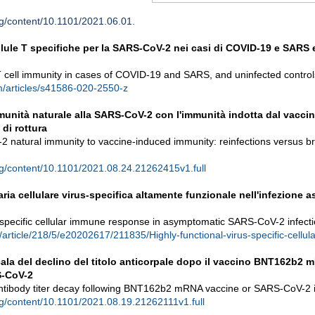
rg/content/10.1101/2021.06.01.
lule T specifiche per la SARS-CoV-2 nei casi di COVID-19 e SARS e
 cell immunity in cases of COVID-19 and SARS, and uninfected control
m/articles/s41586-020-2550-z
munità naturale alla SARS-CoV-2 con l'immunità indotta dal vaccino
 di rottura
natural immunity to vaccine-induced immunity: reinfections versus b
rg/content/10.1101/2021.08.24.21262415v1.full
ia cellulare virus-specifica altamente funzionale nell'infezione a
s-specific cellular immune response in asymptomatic SARS-CoV-2 infect
m/article/218/5/e20202617/211835/Highly-functional-virus-specific-cellu
cala del declino del titolo anticorpale dopo il vaccino BNT162b2 
S-CoV-2
antibody titer decay following BNT162b2 mRNA vaccine or SARS-CoV-2 i
rg/content/10.1101/2021.08.19.21262111v1.full