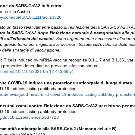
zione da SARS-CoV-2 in Austria
 risk in Austria
ley.com/doi/full/10.1111/eci.13520
to un tasso relativamente basso di reinfezione della SARS-CoV-2 in Au
ro la SARS-CoV-2 dopo l'infezione naturale è paragonabile alle pi
i sull'efficacia dei vaccini
. Sono urgentemente necessarie ulteriori r
u questo tema per migliorare le decisioni basate sull'evidenza delle mis
 delle strategie di vaccinazione.
 T cells induced by mRNA vaccine recognize B.1.1.7 and B.1.351 varian
g properties depending on previous infection status
rg/content/10.1101/2021.05.12.443888v
1
 mite COVID-19 induce una protezione anticorpale di lunga durata
-19 induces lasting antibody protection
.edu/news/good-news-mild-covid-19-induces-lasting-antibody-protection
 neutralizzanti contro l'infezione da SARS-CoV-2 persistono per m
-19 induces lasting antibody protection
rg/doi/10.1126/science.abd7728
immunità anticorpale alla SARS-CoV-2 (Memoria cellule B)
 Immunity to SARS-CoV-2