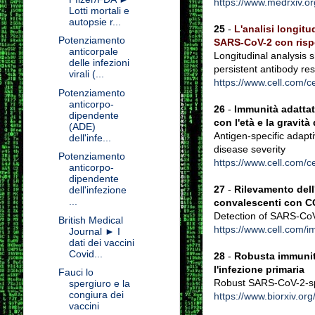
https://www.medrxiv.o
Lotti mortali e
autopsie r...
25
-
L'analisi longit
Potenziamento
SARS-CoV-2 con rispo
anticorpale
Longitudinal analysis
delle infezioni
persistent antibody r
virali (...
https://www.cell.com/
Potenziamento
anticorpo-
26
-
Immunità adattat
dipendente
con l'età e la gravità
(ADE)
Antigen-specific adap
dell'infe...
disease severity
Potenziamento
https://www.cell.com/c
anticorpo-
dipendente
27
-
Rilevamento dell
dell'infezione
...
convalescenti con 
Detection of SARS-CoV
British Medical
https://www.cell.com/
Journal ► I
dati dei vaccini
Covid...
28
-
Robusta immunità
l'infezione primaria
Fauci lo
Robust SARS-CoV-2-spec
spergiuro e la
congiura dei
https://www.biorxiv.o
vaccini