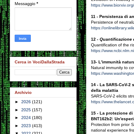
Messaggio
*
https://www.biorxiv.o
11 -
Persistenza di a
Persistence of neutral
https://onlinelibrary.w
12 -
Quantificazione 
Quantification of the r
https://www.ncbi.nlm.
13-
L'immunità natura
Cerca in VociDallaStrada
Natural immunity to cov
https://www.washingto
14 - La SARS-CoV-2 su
della malattia
Archivio
SARS-CoV-2 elicits st
https://www.thelancet.
►
2026
(121)
►
2025
(157)
15 -
La protezione di
►
2024
(180)
BNT162b2: Un'esperie
Protection from prior 
►
2023
(413)
national experience fr
▼
2022
(321)