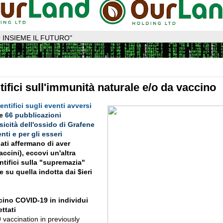
 INSIEME IL FUTURO"
tifici sull'immunità naturale e/o da vaccino
entifici sugli eventi avversi
le
66 pubblicazioni
sicità dell'ossido di Grafene
nti e per gli esseri
ati affermano di aver
accini), eccovi un'altra
intifici sulla "supremazia"
e su quella indotta dai $ieri
cino COVID-19 in individui
ttati
vaccination in previously