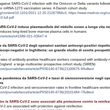
against SARS-CoV-2 infection with the Omicron or Delta variants follow
r mRNA-1273 vaccination series: A Danish cohort study
rg/content/10.1101/2021.12.20.21267966v3
,
https://www.medrxiv.org/co
.full.pdf
ARS-CoV-2 induce plasmacellule del midollo osseo a lunga vita n
induces long-lived bone marrow plasma cells in humans
m/articles/s41586-021-03647-4
e da SARS-CoV-2 degli operatori sanitari anticorpi-positivi rispetto
ticorpi-negativi in Inghilterra: un grande studio di coorte prospett
)
ates of antibody-positive healthcare workers compared with antibody-
England: a large multicenter prospective cohort study (SIREN)
com/journals/lancet/article/PIIS0140-6736(21)00675-9/fulltext
ne pandemica da SARS-CoV-2 e tassi di sieroconversione negli oper
ra
V-2 infection and seroconversion rates in frontline healthcare worke
com/journals/lancet/article/PIIS0140-6736(20)31484-7/fulltext
ntro la SARS-CoV-2 sono associati alla protezione contro la reinfe
-2 are associated with protection against reinfection