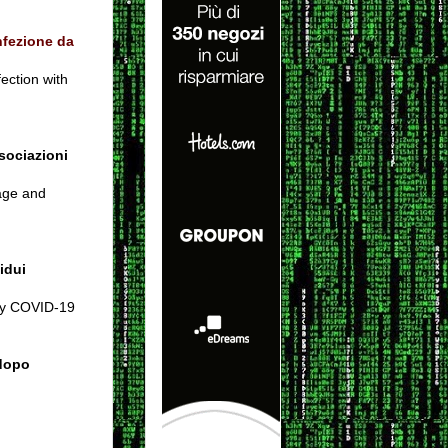
nfezione da
ection with
sociazioni
age and
idui
 by COVID-19
 dopo