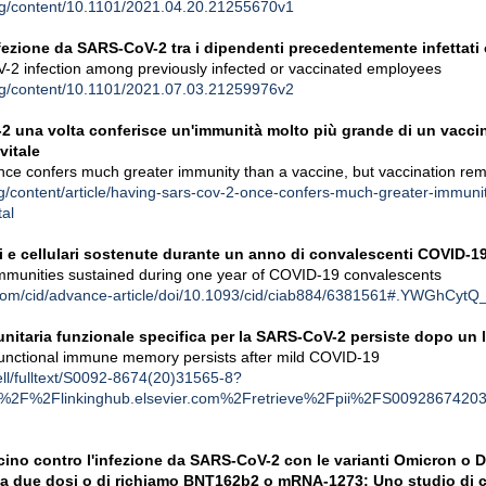
rg/content/10.1101/2021.04.20.21255670v1
nfezione da SARS-CoV-2 tra i dipendenti precedentemente infettati 
-2 infection among previously infected or vaccinated employees
rg/content/10.1101/2021.07.03.21259976v2
 una volta conferisce un'immunità molto più grande di un vaccin
vitale
e confers much greater immunity than a vaccine, but vaccination rema
g/content/article/having-sars-cov-2-once-confers-much-greater-immuni
al
i e cellulari sostenute durante un anno di convalescenti COVID-1
immunities sustained during one year of COVID-19 convalescents
com/cid/advance-article/doi/10.1093/cid/ciab884/6381561#.YWGhCytQ_H
nitaria funzionale specifica per la SARS-CoV-2 persiste dopo un 
unctional immune memory persists after mild COVID-19
ell/fulltext/S0092-8674(20)31565-8?
%2F%2Flinkinghub.elsevier.com%2Fretrieve%2Fpii%2FS009286742
ccino contro l'infezione da SARS-CoV-2 con le varianti Omicron o 
i a due dosi o di richiamo BNT162b2 o mRNA-1273: Uno studio di