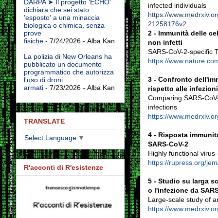
DARPA ➤ Il progetto 'ECHO'
infected individuals
dichiara che sei stato
https://www.medrxiv.o
'esposto' a una minaccia
21258176v2
biologica o chimica, senza
2 -
Immunità delle cel
prove
fisiche
- 7/24/2026
- Alba Kan
non infetti
SARS-CoV-2-specific T
La polizia di New Orleans ha
https://www.nature.co
pubblicato un documento
programmatico che autorizza
3 -
Confronto dell'im
l'uso di droni
armati
- 7/23/2026
- Alba Kan
rispetto alle infezioni
Comparing SARS-CoV-2 
infections
https://www.medrxiv.o
TRANSLATE
4 -
Risposta immunitar
Select Language
▼
SARS-CoV-2
Highly functional viru
https://rupress.org/je
R'acconti di R'esistenze
5 -
Studio su larga s
o l'infezione da SAR
Large-scale study of 
https://www.medrxiv.o