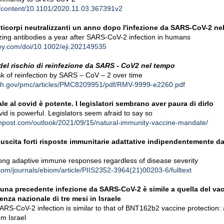
rg/content/10.1101/2020.11.03.367391v2
nticorpi neutralizzanti un anno dopo l'infezione da SARS-CoV-2 ne
izing antibodies a year after SARS-CoV-2 infection in humans
iley.com/doi/10.1002/eji.202149535
del rischio di reinfezione da SARS - CoV2 nel tempo
isk of reinfection by SARS – CoV – 2 over time
nih.gov/pmc/articles/PMC8209951/pdf/RMV-9999-e2260.pdf
le al covid è potente. I legislatori sembrano aver paura di dirlo
id is powerful. Legislators seem afraid to say so
npost.com/outlook/2021/09/15/natural-immunity-vaccine-mandate/
scita forti risposte immunitarie adattative indipendentemente dal
rong adaptive immune responses regardless of disease severity
com/journals/ebiom/article/PIIS2352-3964(21)00203-6/fulltext
 una precedente infezione da SARS-CoV-2 è simile a quella del va
nza nazionale di tre mesi in Israele
SARS-CoV-2 infection is similar to that of BNT162b2 vaccine protection:
om Israel