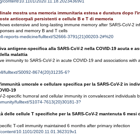
rg/content/10.1101/2020.11.18.20234369v1
udinale mostra una memoria immunitaria estesa e duratura dopo l'i
ste anticorpali persistenti e cellule B e T di memoria
 shows extensive and long-lasting immune memory after SARS-CoV-2 inf
esponses and memory B and T cells
cell-reports-medicine/fulltext/S2666-3791(21)00203-2#%20
iva antigene-specifica alla SARS-CoV-2 nella COVID-19 acuta e as
 della malattia
tive immunity to SARS-CoV-2 in acute COVID-19 and associations with 
ell/fulltext/S0092-8674(20)31235-6?
'immunità umorale e cellulare specifica per la SARS-CoV-2 in indiv
COVID-19
-2-specific humoral and cellular immunity in convalescent individuals
immunity/fulltext/S1074-7613(20)30181-3?
 delle cellule T specifiche per la SARS-CoV-2 mantenuta 6 mesi
ific T-cell immunity maintained 6 months after primary infection
rg/content/10.1101/2020.11.01.362319v1