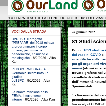
"LA TERRA CI NUTRE LA TECNOLOGIA CI GUIDA: COLTIVIAMO
27 gennaio 2022
VOCI DALLA STRADA
DARPA ➤ Il progetto
81 Studi scien
"PREPARE" del 2018 mirava
a programmare il corpo
Dopo i
1053 studi sci
umano, per minacce
pandemiche, chimiche e
dei vaccini COVID
e 
radiologiche
- 8/2/2026
- Alba
scientifiche sulla tos
Kan
per gli organismi vive
umani
(alcuni scienzi
PEDOPORMOGRAFIA: In
trovato grafene nei v
Germania incriminato un
giudice
carrellata di studi sc
dell'SPD
- 8/1/2026
- Alba
dell'immunità natural
Kan
$perimentali.
La nuova missione della
1 - Necessità del vac
FEMA: Il terrorismo
interno
- 8/1/2026
- Alba Kan
precedentemente infe
Necessity of COVID-19 