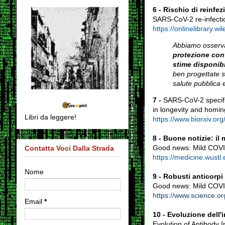
6 -
Rischio di reinfe
SARS-CoV-2 re-infection
https://onlinelibrary.wi
Abbiamo osserva
protezione cont
stime disponibil
ben progettate s
salute pubblica e
7 -
SARS-CoV-2 specific
in longevity and homin
Libri da leggere!
https://www.biorxiv.o
8 -
Buone notizie: il
Good news: Mild COVID
Contatta Voci Dalla Strada
https://medicine.wustl
Nome
9 -
Robusti anticorpi
Good news: Mild COVID
https://www.science.o
Email
*
10 -
Evoluzione dell'
Evolution of Antibody