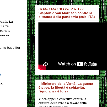
STAND AND DELIVER
► Eric
Clapton e Van Morrison contro la
dittatura della pandemia (sub. ITA)
stria.
La
ù alte
icerche
ure di
ts but differ
/
Il Ministero della Verità: La guerra
esi
è pace, la libertà è schiavitù,
l'ignoranza è forza
Video-appello collettivo contro la 
censura della rete e a favore della 