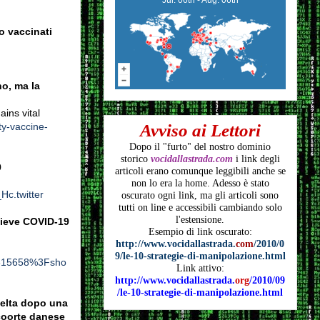
o vaccinati
o, ma la
ins vital
ty-vaccine-
Avviso ai Lettori
Dopo il "furto" del nostro dominio
storico
vocidallastrada.com
i link degli
9
articoli
erano comunque leggibili anche se
non lo era la home. Adesso è stato
c.twitter
oscurato ogni link, ma gli articoli
sono
tutti on line e accessibili cambiando solo
l'estensione.
lieve COVID-19
Esempio di link oscurato:
http://www.vocidallastrada.
com
/2010/0
9/le-10-strategie-di-manipolazione.html
0315658%3Fsho
Link attivo:
http://www.vocidallastrada.
org
/2010/09
/le-10-strategie-di-manipolazione.html
Delta dopo una
 coorte danese