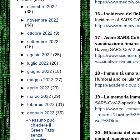
https://www.medrxiv.o
►
dicembre 2022
(38)
16 - Incidenza dell'i
Incidence of SARS-CoV
►
novembre 2022
(44)
https://www.medrxiv.o
►
ottobre 2022
(9)
17 -
Avere SARS-CoV-2
►
settembre 2022
vaccinazione rimane 
(16)
Having SARS-CoV-2 onc
►
agosto 2022
(25)
https://www.science.or
vaccination-remains-vit
►
luglio 2022
(26)
►
giugno 2022
(18)
18 - Immunità umoral
Humoral and cellular 
►
maggio 2022
(27)
https://academic.oup.
►
aprile 2022
(23)
►
marzo 2022
(29)
19 - La memoria immu
SARS-CoV-2-specific f
►
febbraio 2022
(31)
https://www.cell.com/c
▼
gennaio 2022
(35)
_returnURL=https%3A
«Nessuno può
wall%3Dtrue
chiedere il
Green Pass
20 -
Efficacia del va
senza
serie di vaccinazion
autorizz...