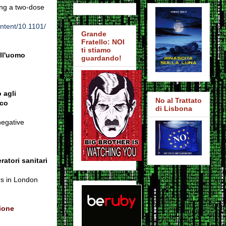
ing a two-dose
ntent/10.1101/
Grande
Fratello: NOI
ti stiamo
ell'uomo
guardando!
 agli
No al Trattato
ico
di Lisbona
negative
atori sanitari
rs in London
zione