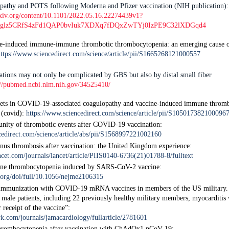
opathy and POTS following Moderna and Pfizer vaccination (NIH publication)
xiv.org/content/10.1101/2022.05.16.22274439v1?
Fglz5CRfS4zFd1QAP0bvIuk7XDXq7fDQxZwTYj0IzPE9C32lXDGqd4
-induced immune-immune thrombotic thrombocytopenia: an emerging cause o
ttps://www.sciencedirect.com/science/article/pii/S1665268121000557
ions may not only be complicated by GBS but also by distal small fiber
://pubmed.ncbi.nlm.nih.gov/34525410/
elets in COVID-19-associated coagulopathy and vaccine-induced immune thro
 (covid):
https://www.sciencedirect.com/science/article/pii/S105017382100096
nity of thrombotic events after COVID-19 vaccination:
cedirect.com/science/article/abs/pii/S1568997221002160
inus thrombosis after vaccination: the United Kingdom experience:
ncet.com/journals/lancet/article/PIIS0140-6736(21)01788-8/fulltext
e thrombocytopenia induced by SARS-CoV-2 vaccine:
org/doi/full/10.1056/nejme2106315
 immunization with COVID-19 mRNA vaccines in members of the US military. T
3 male patients, including 22 previously healthy military members, myocarditis 
 receipt of the vaccine”:
rk.com/journals/jamacardiology/fullarticle/2781601
hrombocytopenia after vaccination with ChAdOx1 nCoV-19: