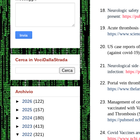
Neurologic safety
present:
https://p
Acute thrombosis 
https://www.scien
US case reports o
(against covid-19
Cerca in VociDallaStrada
Neurological side
infection:
https:/
Portal vein throm
https://www.thela
Archivio
►
2026
(122)
Management of cer
vaccinated with Va
►
2025
(157)
and Thrombosis (
►
2024
(180)
https://pubmed.nc
►
2023
(413)
Covid Vaccines are
▼
2022
(321)
https://www.ncbi