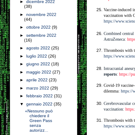
►
dicembre 2022
(38)
Vaccine-induced i
►
novembre 2022
vaccination with 
(44)
https://www.scien
►
ottobre 2022
(9)
Combined central 
►
settembre 2022
AstraZeneca:
http
(16)
►
agosto 2022
(25)
Thrombosis with 
►
luglio 2022
(26)
https://www.scien
►
giugno 2022
(18)
Intracranial aneu
►
maggio 2022
(27)
reports
:
https://
►
aprile 2022
(23)
Covid-19 vaccine-
►
marzo 2022
(29)
dilemma:
https://
►
febbraio 2022
(31)
Cerebrovascular 
▼
gennaio 2022
(35)
vaccination:
https
«Nessuno può
chiedere il
Thrombosis with t
Green Pass
senza
https://www.scien
autorizz...