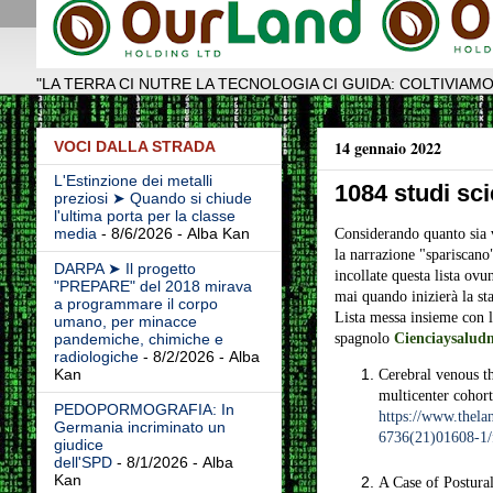
"LA TERRA CI NUTRE LA TECNOLOGIA CI GUIDA: COLTIVIAMO
14 gennaio 2022
VOCI DALLA STRADA
L'Estinzione dei metalli
1084 studi sci
preziosi ➤ Quando si chiude
l'ultima porta per la classe
media
- 8/6/2026
- Alba Kan
Considerando quanto sia v
la narrazione "spariscano"
DARPA ➤ Il progetto
incollate questa lista ovun
"PREPARE" del 2018 mirava
mai quando inizierà la sta
a programmare il corpo
Lista messa insieme con l
umano, per minacce
spagnolo
Cienciaysaludn
pandemiche, chimiche e
radiologiche
- 8/2/2026
- Alba
Kan
Cerebral venous t
multicenter cohort
PEDOPORMOGRAFIA: In
https://www.thelan
Germania incriminato un
6736(21)01608-1/f
giudice
dell'SPD
- 8/1/2026
- Alba
Kan
A Case of Postur