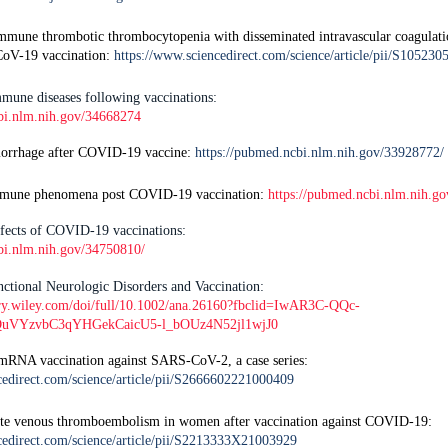
mmune thrombotic thrombocytopenia with disseminated intravascular coagulati
oV-19 vaccination:
https://www.sciencedirect.com/science/article/pii/S10523
mune diseases following vaccinations:
bi.nlm.nih.gov/34668274
morrhage after COVID-19 vaccine:
https://pubmed.ncbi.nlm.nih.gov/33928772/
mune phenomena post COVID-19 vaccination:
https://pubmed.ncbi.nlm.nih.g
ffects of COVID-19 vaccinations:
bi.nlm.nih.gov/34750810/
nctional Neurologic Disorders and Vaccination:
rary.wiley.com/doi/full/10.1002/ana.26160?fbclid=IwAR3C-QQc-
VYzvbC3qYHGekCaicU5-l_bOUz4N52jl1wjJ0
 mRNA vaccination against SARS-CoV-2, a case series:
cedirect.com/science/article/pii/S2666602221000409
ute venous thromboembolism in women after vaccination against COVID-19:
cedirect.com/science/article/pii/S2213333X21003929