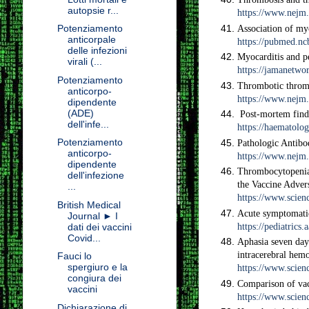
autopsie r...
https://www.nejm.
Potenziamento
Association of my
anticorpale
https://pubmed.nc
delle infezioni
Myocarditis and pe
virali (...
https://jamanetw
Potenziamento
Thrombotic throm
anticorpo-
https://www.nejm.
dipendente
(ADE)
Post-mortem findi
dell'infe...
https://haematolo
Potenziamento
Pathologic Antibo
anticorpo-
https://www.nejm
dipendente
Thrombocytopenia
dell'infezione
the Vaccine Adve
...
https://www.scien
British Medical
Acute symptomatic
Journal ► I
https://pediatrics
dati dei vaccini
Covid...
Aphasia seven day
intracerebral hemo
Fauci lo
spergiuro e la
https://www.scien
congiura dei
Comparison of va
vaccini
https://www.scien
Dichiarazione di