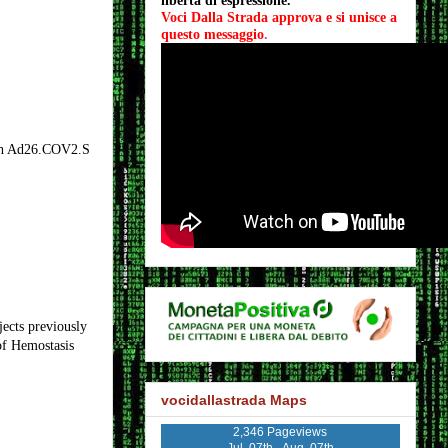
libertà di espressione.
Voci Dalla Strada approva e si unisce a 
questo messaggio
.
with Ad26.COV2.S
ects previously
of Hemostasis
vocidallastrada Maps
2,346 Pageviews
Jul. 07th - Aug. 07th