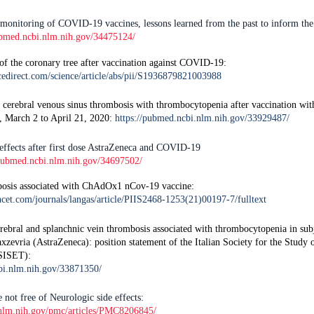
 monitoring of COVID-19 vaccines, lessons learned from the past to inform the
ubmed.ncbi.nlm.nih.gov/34475124/
of the coronary tree after vaccination against COVID-19:
cedirect.com/science/article/abs/pii/S1936879821003988
f cerebral venous sinus thrombosis with thrombocytopenia after vaccination 
), March 2 to April 21, 2020:
https://pubmed.ncbi.nlm.nih.gov/33929487/
 effects after first dose AstraZeneca and COVID-19
/pubmed.ncbi.nlm.nih.gov/34697502/
bosis associated with ChAdOx1 nCov-19 vaccine:
ncet.com/journals/langas/article/PIIS2468-1253(21)00197-7/fulltext
ebral and splanchnic vein thrombosis associated with thrombocytopenia in subj
xzevria (AstraZeneca): position statement of the Italian Society for the Study 
SISET):
bi.nlm.nih.gov/33871350/
 not free of Neurologic side effects:
.nlm.nih.gov/pmc/articles/PMC8206845/