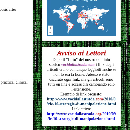
osis after
Avviso ai Lettori
Dopo il "furto" del nostro dominio
storico
vocidallastrada.com
i link degli
articoli
erano comunque leggibili anche se
non lo era la home. Adesso è stato
oscurato ogni link, ma gli articoli
sono
actical clinical
tutti on line e accessibili cambiando solo
l'estensione.
Esempio di link oscurato:
http://www.vocidallastrada.
com
/2010/0
9/le-10-strategie-di-manipolazione.html
Link attivo:
http://www.vocidallastrada.
org
/2010/09
/le-10-strategie-di-manipolazione.html