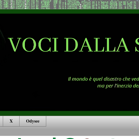
X
Odysee