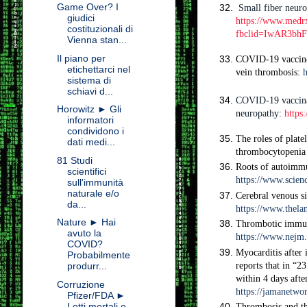
Game Over? I
Small fiber neur
giudici
https://www.medr
costituzionali di
fbclid=IwAR3bh
Vienna stan...
Il piano per
COVID-19 vaccine
etichettarci nel
vein thrombosis:
h
sistema di
schiavi d...
COVID-19 vaccinat
Horowitz ► Gli
neuropathy:
https
informatori
condividono i
The roles of plat
dati medi...
thrombocytopenia
81 Studi
Roots of autoimmu
scientifici
https://www.scien
sull'immunità
naturale e/o
Cerebral venous s
da...
https://www.thela
Nature ► Hai
Thrombotic immun
avuto la
https://www.nejm.
COVID?
Myocarditis after
Probabilmente
reports that in “2
produrr...
within 4 days after
Corruzione
https://jamanetwo
Pfizer/FDA ►
Lotti mortali e
Thrombosis and t