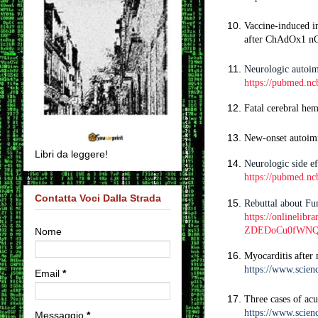
Vaccine-induced i
after ChAdOx1 nC
Neurologic autoim
https://pubmed.nc
Fatal cerebral he
New-onset autoim
Libri da leggere!
Neurologic side e
https://pubmed.nc
Contatta Voci Dalla Strada
Rebuttal about Fu
https://onlinelib
ZDEDoCu0fWNQu
Nome
Myocarditis after
https://www.scien
Email
*
Three cases of ac
https://www.scien
Messaggio
*