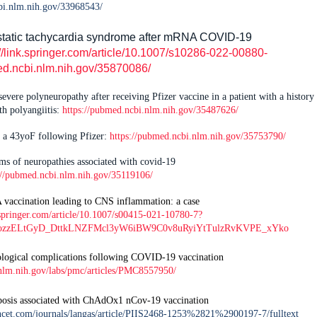
bi.nlm.nih.gov/33968543/
ostatic tachycardia syndrome after mRNA COVID-19
://link.springer.com/article/10.1007/s10286-022-00880-
ed.ncbi.nlm.nih.gov/35870086/
evere polyneuropathy after receiving Pfizer vaccine in a patient with a history 
th polyangiitis:
https://pubmed.ncbi.nlm.nih.gov/35487626/
 a 43yoF following Pfizer:
https://pubmed.ncbi.nlm.nih.gov/35753790/
ms of neuropathies associated with covid-19
://pubmed.ncbi.nlm.nih.gov/35119106/
ccination leading to CNS inflammation: a case
k.springer.com/article/10.1007/s00415-021-10780-7?
IozzELtGyD_DttkLNZFMcl3yW6iBW9C0v8uRyiYtTulzRvKVPE_xYko
logical complications following COVID-19 vaccination
nlm.nih.gov/labs/pmc/articles/PMC8557950/
bosis associated with ChAdOx1 nCov-19 vaccination
ncet.com/journals/langas/article/PIIS2468-1253%2821%2900197-7/fulltext