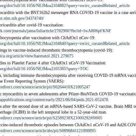
org/doi/full/10.1056/NEJMoa2104882?query=recirc_curatedRelated_article
ocarditis with the BNT162b2 messenger RNA COVID-19 vaccine in a case serie
bi.nlm.nih.gov/34374740/
ricarditis after covid-19 vaccination:
ork.com/journals/jama/fullarticle/2782900?fbclid=IwAR06pFKNF
bocytopenia after vaccination with ChAdOx1 nCov-19:
org/doi/full/10.1056/NEJMoa2104840?query=recirc_curatedRelated_article
ngs in vaccine-induced thrombotic thrombocytopenia (covid-19):
gica.org/article/view/haematol.2021.279075
dies to Platelet Factor 4 after ChAdOx1 nCoV-19 Vaccination
.org/doi/full/10.1056/NEJMoa2105385?query=TOC
, including immune thrombocytopenia after receiving COVID-19 mRNA vaccin
rse Event Reporting System (VAERS):
cedirect.com/science/article/pii/S0264410X21005247
 myocarditis in seven adolescents after Pfizer-BioNTech COVID-19 vaccinati
.aappublications.org/content/early/2021/06/04/peds.2021-052478
s after the second dose of an mRNA-based SARS-CoV-2 vaccine. Brain MRI r
rrhage (ICBH) in the left temporal lobe in a 52-year-old man.
cedirect.com/science/article/pii/S2589238X21000292#f0005
ccine-induced thrombotic episodes between ChAdOx1 nCoV-19 and Ad26.COV.
cedirect.com/science/article/abs/pii/S0896841121000895