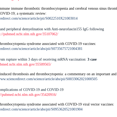
mmune immune thrombotic thrombocytopenia and cerebral venous sinus thromb
COVID-19; a systematic review:
cedirect.com/science/article/pii/S0022510X21003014
and peripheral demyelination with Anti-neurofascin155 IgG following
s://pubmed.ncbi.nlm.nih.gov/35107062/
thrombocytopenia syndrome associated with COVID-19 vaccines:
cedirect.com/science/article/abs/pii/S0735675721004381
rysm rupture within 3 days of receiving mRNA vaccination:
3 case
pubmed.ncbi.nlm.nih.gov/35509565/
induced thrombosis and thrombocytopenia: a commentary on an important and pr
www.sciencedirect.com/science/article/abs/pii/S0033062021000505
complications of COVID-19 and COVID-19
://pubmed.ncbi.nlm.nih.gov/35420916/
hrombocytopenia syndrome associated with COVID-19 viral vector vaccines:
cedirect.com/science/article/abs/pii/S0953620521001904