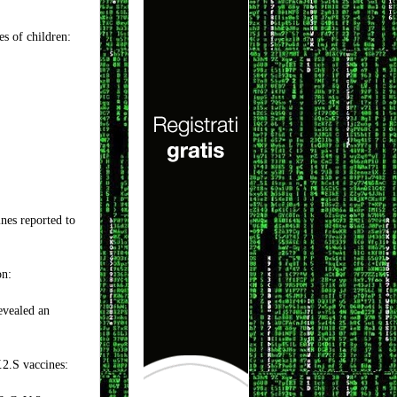
s of children:
es reported to
on:
evealed an
2.S vaccines: