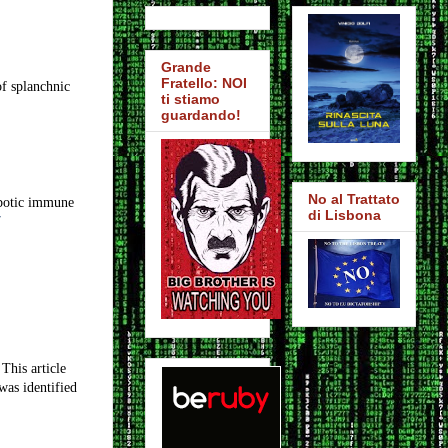
:
Grande
Fratello: NOI
f splanchnic
ti stiamo
guardando!
No al Trattato
mbotic immune
di Lisbona
7
his article
was identified