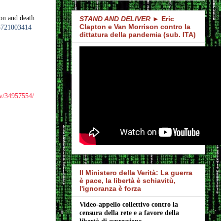
on and death
STAND AND DELIVER
► Eric
Clapton e Van Morrison contro la
05721003414
dittatura della pandemia (sub. ITA)
ov/34957554/
Il Ministero della Verità: La guerra
è pace, la libertà è schiavitù,
l'ignoranza è forza
Video-appello collettivo contro la 
censura della rete e a favore della 