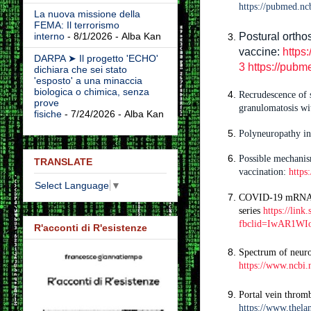
https://pubmed.nc
La nuova missione della
FEMA: Il terrorismo
Postural orth
interno
- 8/1/2026
- Alba Kan
vaccine:
https
DARPA ➤ Il progetto 'ECHO'
3
https://pubm
dichiara che sei stato
'esposto' a una minaccia
biologica o chimica, senza
Recrudescence of s
prove
granulomatosis wi
fisiche
- 7/24/2026
- Alba Kan
Polyneuropathy in
Possible mechanis
TRANSLATE
vaccination:
https
Select Language
▼
COVID-19 mRNA va
series
https://lin
fbclid=IwAR1W
R'acconti di R'esistenze
Spectrum of neuro
https://www.ncbi.
Portal vein throm
https://www.thela