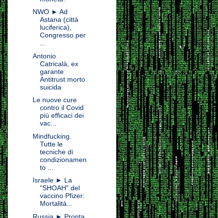
NWO ► Ad
Astana (città
luciferica),
Congresso per
...
Antonio
Catricalà, ex
garante
Antitrust morto
suicida
Le nuove cure
contro il Covid
più efficaci dei
vac...
Mindfucking.
Tutte le
tecniche di
condizionamen
to ...
Israele ► La
"SHOAH" del
vaccino Pfizer:
Mortalità...
Russia ► Pronta