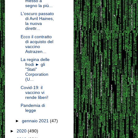
messo a
segno la più...
L'oscuro passato
di Avril Haines,
la nuova
direttr...
Ecco il contratto
di acquisto del
vaccino
Astrazen...
La regina delle
frodi ► gli
"Stati"
Corporation
(U...
Covid-19: il
vaccino vi
rende liberi!
Pandemia di
legge
►
gennaio 2021
(47)
►
2020
(490)