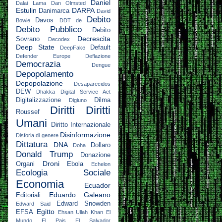
Daniel
Dalai Lama
Dan Olmsted
Estulin
DARPA
Danimarca
David
Debito
Davos
Bowie
DDT
de
Debito Pubblico
Debito
Decrescita
Sovrano
Decodex
Deep State
Default
DeepFake
Defender Europe
Deflazione
Democrazia
Dengue
Depopolamento
Depopolazione
Desaparecidos
DEW
Dhakka
Digital Service Act
Digitalizzazione
Dilma
Digiuno
Diritti
Diritti
Roussef
Umani
Diritto Internazionale
Disinformazione
Disforia di genere
Dittatura
DNA
Dollaro
Doha
Donald Trump
Donazione
Droni
Organi
Ebola
Echelon
Ecologia Sociale
Economia
Ecuador
Eduardo Galeano
Editoriali
Edward Snowden
Edward Said
Egitto
EFSA
Ehsan Ullah Khan
El
Mundo
El Pais
El Salvador