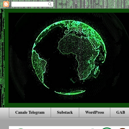
Canale Telegram
Substack
WordPress
GAB