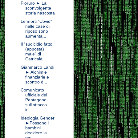
Floruro ► La
sconvolgente
storia nascosta
Le morti "Covid"
nelle case di
riposo sono
aumenta...
Il “sudicidio fatto
(apposta)
male” di
Catricalà
Gianmarco Landi
► Alchimie
finanziarie e
scontro d...
Comunicato
ufficiale del
Pentagono
sull'attacco
in...
Ideologia Gender
►Possono i
bambini
decidere la
mu...