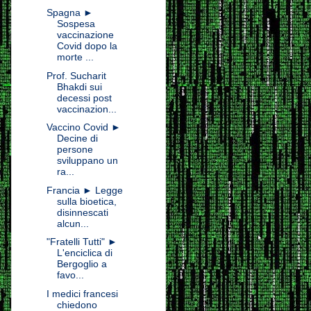
Spagna ►
Sospesa
vaccinazione
Covid dopo la
morte ...
Prof. Sucharit
Bhakdi sui
decessi post
vaccinazion...
Vaccino Covid ►
Decine di
persone
sviluppano un
ra...
Francia ► Legge
sulla bioetica,
disinnescati
alcun...
"Fratelli Tutti" ►
L'enciclica di
Bergoglio a
favo...
I medici francesi
chiedono