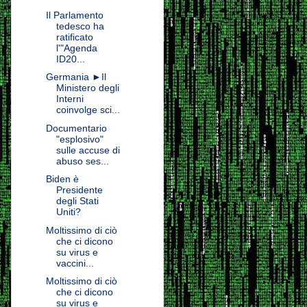
Il Parlamento
tedesco ha
ratificato
l'"Agenda
ID20...
Germania ►Il
Ministero degli
Interni
coinvolge sci...
Documentario
"esplosivo"
sulle accuse di
abuso ses...
Biden è
Presidente
degli Stati
Uniti?
Moltissimo di ciò
che ci dicono
su virus e
vaccini...
Moltissimo di ciò
che ci dicono
su virus e