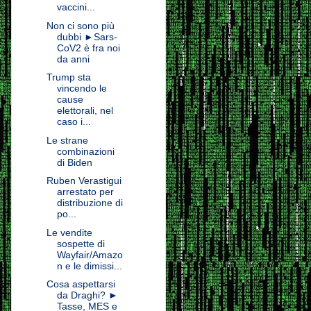
vaccini...
Non ci sono più
dubbi ►Sars-
CoV2 è fra noi
da anni
Trump sta
vincendo le
cause
elettorali, nel
caso i...
Le strane
combinazioni
di Biden
Ruben Verastigui
arrestato per
distribuzione di
po...
Le vendite
sospette di
Wayfair/Amazo
n e le dimissi...
Cosa aspettarsi
da Draghi? ►
Tasse, MES e