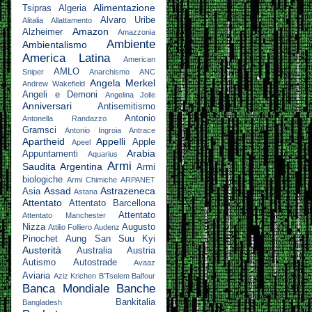
Alimentazione
Tsipras
Algeria
Alvaro Uribe
Alitalia
Allattamento
Amazon
Alzheimer
Amazzonia
Ambiente
Ambientalismo
America Latina
American
AMLO
Sniper
Anarchismo
ANC
Angela Merkel
Andrew Wakefield
Angeli e Demoni
Angelina Jolie
Anniversari
Antisemitismo
Antonio
Antonella Randazzo
Gramsci
Antonio Ingroia
Antrace
Apartheid
Appelli
Apple
Apeel
Arabia
Appuntamenti
Aquarius
Armi
Saudita
Argentina
Armi
biologiche
Armi Chimiche
ARPANET
Assad
Astrazeneca
Asia
Astana
Attentato
Attentato Barcellona
Attentato
Attentato Manchester
Nizza
Augusto
Attilio Folliero
Audenz
Pinochet
Aung San Suu Kyi
Austerità
Australia
Austria
Autismo
Autostrade
Avaaz
Aviaria
Aziz Krichen
B’Tselem
Balfour
Banca Mondiale
Banche
Bankitalia
Bangladesh