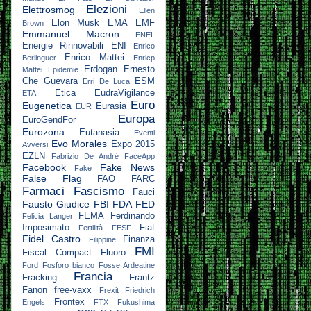
Elezioni
Elettrosmog
Ellen
Elon Musk
EMA
EMF
Brown
Emmanuel Macron
ENEL
Energie Rinnovabili
ENI
Enrico
Enrico Mattei
Berlinguer
Enricp
Erdogan
Ernesto
Mattei
Epidemie
Che Guevara
ESM
Erri De Luca
Etica
EudraVigilance
ETA
Euro
Eugenetica
Eurasia
EUR
Europa
EuroGendFor
Eurozona
Eutanasia
Eventi
Evo Morales
Expo 2015
Avversi
EZLN
Fabrizio De André
FaceApp
Facebook
Fake News
Fake
False Flag
FAO
FARC
Farmaci
Fascismo
Fauci
Fausto Giudice
FBI
FDA
FED
FEMA
Ferdinando
Felicia Langer
Imposimato
Fiat
Fertilità
FESF
Fidel Castro
Finanza
Filippine
FMI
Fiscal Compact
Fluoro
Ford
Fosforo bianco
Fosse Ardeatine
Francia
Fracking
Frantz
Fanon
free-vaxx
Frexit
Friedrich
Frontex
Engels
FTX
Fukushima