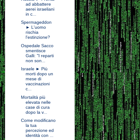
ad abbattere
aerei israeliani
in c...
Spermageddon
► L'uomo
rischia
l'estinzione?
Ospedale Sacco
smentisce
Galli: "I reparti
non son...
Israele ► Più
morti dopo un
mese di
vaccinazioni
c...
Mortalità più
elevata nelle
case di cura
dopo la v...
Come modificano
la tua
percezione ed
identità con ...