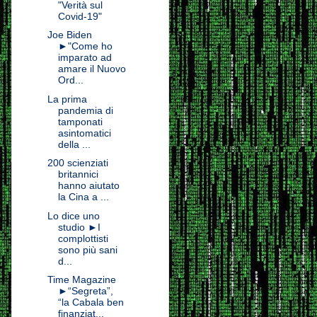
"Verità sul
Covid-19"
Joe Biden
►"Come ho
imparato ad
amare il Nuovo
Ord...
La prima
pandemia di
tamponati
asintomatici
della ...
200 scienziati
britannici
hanno aiutato
la Cina a ...
Lo dice uno
studio ►I
complottisti
sono più sani
d...
Time Magazine
►“Segreta”,
“la Cabala ben
finanziat...