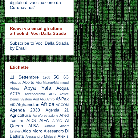
digitale di vaccinazione da
Coronavirus"
Ricevi via email gli ultimi
articoli di Voci Dalla Strada
Subscribe to Voci Dalla Strada
by Email
Etichette
11 Settembre
5G
6G
1968
Aborto
Abacus
Abu Mazen/Mahmoud
Abya Yala
Acqua
Abbas
ACTA
Adrenocromo
ADS Active
Af-Pak
Denial System
Aed Abu Amro
Africa
Afghanistan
AfD
AGCOM
Agenda 2030
Agenda 21
Agricoltura
Ahed
Agroforestazione
AIFA
Al
Tamimi
AIDS
AIPAC
Qaeda
ALBA
Albania
Albert
Aldo Moro
Alessandro Di
Einstein
Battista
Alexis
Alessandro Mieluzzi