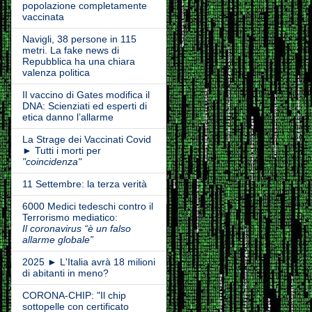
popolazione completamente
vaccinata
Navigli, 38 persone in 115
metri. La fake news di
Repubblica ha una chiara
valenza politica
Il vaccino di Gates modifica il
DNA: Scienziati ed esperti di
etica danno l’allarme
La Strage dei Vaccinati Covid
► Tutti i morti per
"coincidenza"
11 Settembre: la terza verità
6000 Medici tedeschi contro il
Terrorismo mediatico:
Il coronavirus “è un falso
allarme globale”
2025 ► L'Italia avrà 18 milioni
di abitanti in meno?
CORONA-CHIP: "Il chip
sottopelle con certificato