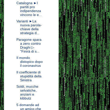
Catalogna ►I
partiti pro
indipendenza
vincono le e...
Varianti ►La
nuova parola-
chiave della
strategia d...
Paragone spara
a zero contro
Draghi ▷
“Finirà di s...
Il mondo
distopico dopo
il coronavirus
Il coefficiente di
stupidità della
Sinistra
Soldi, mucche
selvatiche,
anziani e
kibbutz
5 domande ad
un amico che