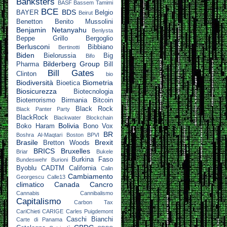
Banksters
BASF
Bassem Tamimi
BCE
BDS
BAYER
Belgio
Beirut
Benetton
Benito Mussolini
Benjamin Netanyahu
Benlysta
Beppe Grillo
Bergoglio
Berlusconi
Bibbiano
Bertinotti
Biden
Bielorussia
Big
Bifo
Bilderberg Group
Pharma
Bill
Bill Gates
Clinton
bio
Biodiversità
Biometria
Bioetica
Biosicurezza
Biotecnologia
Bioterrorismo
Birmania
Bitcoin
Black Rock
Black Panter Party
BlackRock
Blackwater
Blockchain
Bolivia
Boko Haram
Bono Vox
BR
Boshra Al-Maqtari
Boston
BPVI
Brasile
Brexit
Bretton Woods
BRICS
Bruxelles
Briar
Bukele
Burkina Faso
Bundeswehr
Burioni
Byoblu
CADTM
California
Calin
Cambiamento
Georgescu
Calle13
climatico
Canada
Cancro
Cannabis
Cannibalismo
Capitalismo
Carbon Tax
CariChieti
CARIGE
Carles Puigdemont
Caschi Bianchi
Carte di Panama