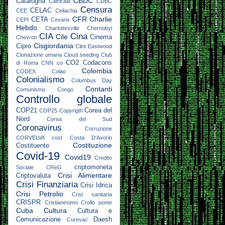
CBDC
Catalogna
Catricalà
CDBC
Censura
CELAC
CEE
Celiachia
CFR
Charlie
CETA
CEPI
Cevarix
Hebdo
Charlottesville
Chernobyl
CIA
Cina
Cile
Cinema
Chevron
Cisgiordania
Cipro
Clint Eastwood
Clonazione umana
Cloud seeding
Club
CO2
Codacons
di Roma
CNN
co
Colombia
CODEX
Colao
Colonialismo
Columbus Day
Contanti
Comunismo
Congo
Controllo globale
COP21
Corea del
COP25
Copyrigth
Nord
Corea del Sud
Coronavirus
Corruzione
CORVELVA
cost
Costa D'Avorio
Costituzione
Costituente
Covid-19
Covid19
Credito
criptomoneta
Sociale
CReG
Crisi Alimentare
Criptovaluta
Crisi Finanziaria
Crisi Idrica
Crisi Petrolio
Crisi sanitaria
CRISPR
Cristianesimo
Crollo ponte
Cuba
Cultura
Cultura e
Comunicazione
Daesh
Curevac