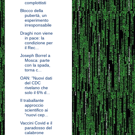
complottisti
Blocco della
pubertà, un
esperimento
irresponsabile
Draghi non viene
in pace: la
condizione per
il Rec...
Joseph Borrel a
Mosca: parte
con la spada,
torna c...
OAN: “Nuovi dati
del CDC
rivelano che
solo il 6% d...
Il traballante
approccio
scientifico ai
“nuovi cep...
Vaccini Covid e il
paradosso del
calabrone