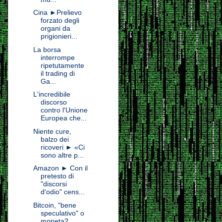
Cina ►Prelievo
forzato degli
organi da
prigionieri...
La borsa
interrompe
ripetutamente
il trading di
Ga...
L'incredibile
discorso
contro l'Unione
Europea che...
Niente cure,
balzo dei
ricoveri ► «Ci
sono altre p...
Amazon ► Con il
pretesto di
"discorsi
d'odio" cens...
Bitcoin, "bene
speculativo" o
moneta?